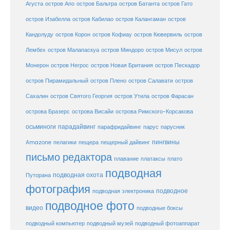
Агуста
остров Апо
остров Бальтра
остров Батанта
остров Гато
остров Изабелла
остров Кабилао
остров Калангаман
остров
Кандолуду
остров Корон
остров Кофиау
остров Кювервиль
остров
остров
Лембех
остров Малапаскуа
остров Миндоро
остров Мисул
Монерон
остров Негрос
остров Новая Британия
остров Пескадор
остров Пирамидальный
остров Плено
остров Салавати
остров
Сахалин
остров Святого Георгия
остров Утила
остров Фарасан
острова Бразерс
острова Висайи
острова Римского-Корсакова
осьминоги
парадайвинг
парус
парафридайвинг
парусник
пещерный дайвинг
пингвины
Amazone
пелагики
пещера
письмо редактора
плато
плавание
платаксы
подводная
подводная охота
Путорана
фотография
подводное
подводная электроника
подводное фото
видео
подводные боксы
подводный музей
подводный компьютер
подводный фотоаппарат