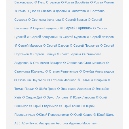
© Роман Воробьёв
© Роман Фомин
Васконселос
© Петр Стрелков
© Роман Цыба
© Светлана Доронина-Филатова
© Светлана
Суслова
© Светлана Филатова
© Сергей Барков
© Сергей
© Сергей Горпинюк
Васильев
© Сергей Глущенко
© Сергей
Гурский
© Сергей Кондрашин
© Сергей Куриков
© Сергей Лазарев
© Сергей Макаров
© Сергей Озеров
© Сергей Порхачев
© Сергей
© Станислав
Порхачёв
© Сергей Шевчук
© Скотт Берчем
Андропов
© Станислав Захаров
© Станислав Стельмахович
©
Станислав Юрченко
© Степан Решетников
© Сумбат Александров
© Татьяна Иванова
© Татьяна Опарина
© Сюзанна Паульсен
©
Томас Пешак
© Шейн Гросс
© Эвангелос Алевизос
© Элизабет
Уайт
© Эндрю Дэй
© Эрнст Антонов
© Юлия Лаврова
©Юрий
Винников
© Юрий Евдокимов
© Юрий Кашин
© Юрий
Перевозников
©Юрий Перевозников
© Юрий Хашев
© Юрий Шило
Австралия
А30
Абу-Нухас
Австрия
Адриано Мореттин