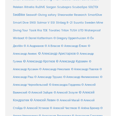
Ritrella
RuDIVE
Peleken
Sargan
Scubapro
ScubaSpa
SDI/TDI
SeaBike
Seawolf-Diving safary
Shearwater Research
SmartDive
SSI
Suunto
Smart Dive
SNSI
Solmar V
Stribog R-21
Sweden Mine
Diving Tour
Tasik Ria
TDE
Tovatec
Triton
TUSA
UTD
Waterproof
Winboat
© Darrel Kattenhorn
© Gregory Oppenhuizen
© Ён
Джэбён
© А Андрианов
© А Власов
© Александр Ёлкин
©
© Александр Аристархов
Александр Акивис
© Александр
© Александр Кротков
© Александр Куракин
Гуляев
©
Александр Кусакин
© Александр Николаев
© Александр Павлов
©
Александр Раш
© Александр Трушко
© Александр Филимоненко
©
Александр Чернобельский
© Александра Гордеева
© Алексей
© Алексей
© Алексей Зайцев
Важинский
© Алексей Зозуля
Кондратюк
© Алексей Левин
© Алексей
© Алексей Магай
Стойда
© Алексей Устинов
© Алексей Чистяков
© Алёна Бренер
©
Амина Черниченко
© Анастасия Диодорова
© Анастасия Соколова