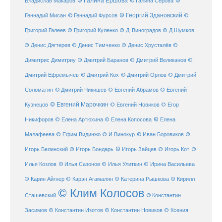
© Галина Ершова
© Галина Серова
©
Владислав Макаров
Геннадий Мисан
© Геннадий Фурсов
© Георгий Здановский
©
Григорий Галеев
© Григорий Куленко
© Д. Виноградов
© Д Шумков
© Денис Дягтерев
© Денис Тимченко
© Денис Хрусталёв
©
Димитрис Димитриу
© Дмитрий Баранов
© Дмитрий Великанов
©
© Дмитрий Орлов
Дмитрий Ефремычев
© Дмитрий Кох
© Дмитрий
Соломатин
© Дмитрий Чикишев
© Евгений Абрамов
© Евгений
© Евгений Марочкин
Кузнецов
© Евгений Новиков
© Егор
© Елена
Никифоров
© Елена Артюхина
© Елена Копосова
Малафеева
© Иван Боровиков
© Ефим Видинжо
© И Винокур
©
© Игорь Зайцев
Игорь Белинский
© Игорь Бондарь
© Игорь Кот
©
Илья Козлов
© Илья Сазонов
© Илья Улиткин
© Ирина Васильева
© Карин Айгнер
© Карэн Агамалян
© Катерина Рышкова
© Кирилл
© Клим Колосов
Сташевский
© Константин
Засимов
© Константин Изотов
© Константин Новиков
© Ксения