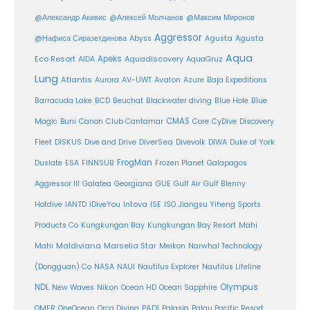
@Александр Акивис
@Алексей Молчанов
@Максим Миронов
Aggressor
Agusta
@Нафиса Сиразетдинова
Abyss
Agusta
Aqua
Eco Resort
Apeks
Aquadiscovery
AIDA
AquaGruz
Lung
Atlantis
Aurora
AV-UWT
Avalon
Azure
Baja Expeditions
Barracuda Lake
BCD
Beuchat
Blackwater diving
Blue Hole
Blue
CMAS
Magic
Buni
Canon
Club Cantamar
Core
CyDive
Discovery
DiverSea
Fleet
DISKUS
Dive and Drive
Divevolk
DIWA
Duke of York
FrogMan
Duslate
ESA
FINNSUB
Frozen Planet
Galapagos
Aggressor III
Galatea
Georgiana
GUE
Gulf Air
Gulf Blenny
Intova
Hotdive
IANTD
iDiveYou
ISE
ISO
Jiangsu Yiheng Sports
Products Co
Kungkungan Bay
Kungkungan Bay Resort
Mahi
Maldiviana
Marselia Star
Mahi
Meikon
Narwhal Technology
(Dongguan) Co
NASA
NAUI
Nautilus Explorer
Nautilus Lifeline
Olympus
NDL
Nikon
New Waves
Ocean HD
Ocean Sapphire
PADI
OMER
OneOcean
Orca Diving
Palasia
Palau Pacific Resort