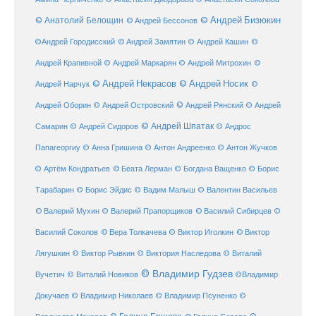
© Анатолий Белощин
© Андрей Бизюкин
© Андрей Бессонов
©
©Андрей Городисский
© Андрей Замятин
© Андрей Кашин
Андрей Крапивной
©
© Андрей Маркарян
© Андрей Митрохин
© Андрей Некрасов
© Андрей Носик
Андрей Нарчук
©
© Андрей Рянский
Андрей Оборин
© Андрей Островский
© Андрей
© Андрей Шпатак
Самарин
© Андрей Сидоров
© Андрос
Папагеоргиу
© Анна Гришина
© Антон Андреенко
© Антон Жучков
© Беата Лерман
© Артём Кондратьев
© Богдана Ващенко
© Борис
Тарабарин
© Борис Эйдис
© Вадим Малыш
© Валентин Васильев
© Валерий Мухин
© Валерий Прапорщиков
© Василий Сибирцев
©
© Виктор
Василий Соколов
© Вера Толкачева
© Виктор Иголкин
Лягушкин
© Виктор Рывкин
© Виктория Наследова
© Виталий
© Владимир Гудзев
Вучетич
© Виталий Новиков
©Владимир
Докучаев
© Владимир Николаев
© Владимир Псуненко
©