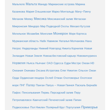
Мальта
Мальпело
Манадо
Марианские острова
Марина
Мачу-Пикчу
Казанкова
Мария Ольшевская
Марко Монтальдо
Мексика
Мексиканский залив
Меганом
Меему
Метаскан
Микронезия
Миндоро
Мир Подводной Охоты
Михаил Кутузов
Монерон
Монголия
Могильное
Мозамбик
Море Кортеса
Мурманская область
Набк
Навиком
Наталья Молчанова
Наха
Негрос
Нидерланды
Нижний Новгород
Никита Корнилов
Новая
Зеландия
Новая Земля
Новоасбестовский карьер
Новомичуринск
Норвегия
Океан HD
Ньяса
Ньячанг
ОАЭ
Одесса
Одри Местре
Океания
Окинава
Оксана Истратова
Олег Никитин
Ольхон
Оман
Охотоморье
Охотское
Орда
Ординская пещера
Ослоб
Отман
море
Палау
Папуа – Новая Гвинея
ПНГ
Панган
Паскаль Бернабе
Перу
Пафос
Пенсильвания
Пермь
Персидский залив
Петропавловск-Камчатский
Печенегский залив
Пипин
Приморье
Полярный Круг
Подмосковье
Пол Никлен
Португалия