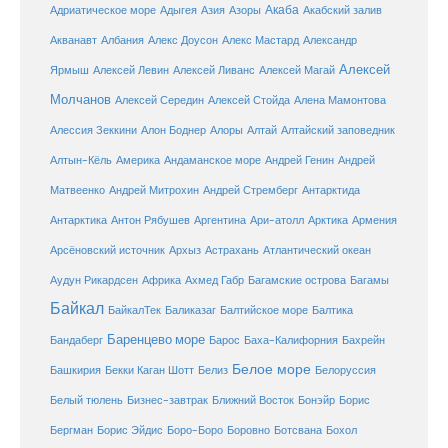
Акаба
Адриатическое море
Адыгея
Азия
Азоры
Акабский залив
Александр
Акванавт
Албания
Алекс Доусон
Алекс Мастард
Алексей
Ярмыш
Алексей Левин
Алексей Ливанс
Алексей Магай
Молчанов
Алексей Середин
Алексей Стойда
Алена Мамонтова
Алтай
Алессия Зеккини
Алон Боднер
Алоры
Алтайский заповедник
Алтын-Кёль
Америка
Андаманское море
Андрей Генин
Андрей
Антарктида
Матвеенко
Андрей Митрохин
Андрей Стремберг
Армения
Антарктика
Антон Рябушев
Аргентина
Ари-атолл
Арктика
Атлантический океан
Арсёновский источник
Архыз
Астрахань
Ахмед Габр
Багамы
Аудун Рикардсен
Африка
Багамские острова
Байкал
БайкалТек
Балтика
Баликазаг
Балтийское море
Баренцево море
Бандаберг
Барос
Баха-Калифорния
Бахрейн
Белое море
Башкирия
Бекки Каган Шотт
Белиз
Белоруссия
Белый тюлень
Бизнес-завтрак
Ближний Восток
Бонэйр
Борис
Бергман
Борис Эйдис
Боро-Боро
Боровно
Ботсвана
Бохол