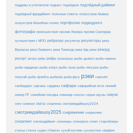
подлёдный дайвинг
поддевы и утеплители
подкаст
подлёдное
подлёдный фридайвинг
полезные советы
полуостров Акамас
портфолио подводного
полуостров Моалбоал
полюс
фотографа
происшествия
пролив Лемера
пролив Скагеррак
ребризер
регуляторы
путешествия с МПО
регулятор
река
рекорд
Верзаска
река Окаванго
река Токингда
река Уда
реки
ресорт
рифы
ретро
рибы
розыгрыш
рыба-дьявол
рыба-камень
рыба-клоун
рыба-кардинал
рыба-луна
рыба-лягушка
рыба-
рэки
попугай
рыба-флейта
рыбалка
рыба фугу
самолёт
сафари
сафарийная яхта
сапбординг
сарганы
сардины
свежий
сивучи
сеноты
номер ПГ
семейная поездка
семинар
серые акулы
скаты
скорпены
смотримдайвшоу2024
сиги
силикон
смотримдайвшоу2025
снаряжение
сноркелинг
снорклинг
спелеодайвинг
спиннеры
спинороги
сплит
старгейзеры
статья
сухой костюм
статьи
судно «Омега»
сухопутное
сёрфинг