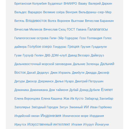
Британская Колумбия
Будапешт
ВНИИРО
Вааву
Валерий Даркин
Венгрия
Вальдес
Варадеро
Великие озёра
Вильфранш-сюр-Мер
Владивосток
Волга
Витязь
Воронеж
Вьетнам
Вячеслав Баранкин
Галапагосы
Вячеслав Мелихов
Вячеслав Скоц
ГОСТ
Гавана
Галапогосские острова
Гили-Эйр
Годнурас
Гозо
Голландия
Голос
Голубое озеро
Греция
Гуадалупе
дайвера
Гондурас
Грузия
Гуам
ДКБ
Гурзуф
Гюлен
ДЭМ-клуб
Давид Веззаро
Дайвгруз
Дальний
Дальневосточный морской заповедник
Дальние Зеленцы
Восток
Дахаб
Дедалус
Джек Израиль
Джибути
Джидда
Джозеф
Дитури
Джохор
Дзержинск
Дилье Нуаро
Дмитрий Петрушин
Египет
Доминика
Доминикана
Дом тайменя
Дубай
Дэвид Дубиле
Елена Кашина
Елена Воронцова
Жак Ив Кусто
Забаргад
Занзибар
ИИ
Заполярье
Звёздный Городок
Зитун
Змеиный
Иван Горбенко
Индонезия
Индийский океан
Ионическое море
Иордания
Искусственный интеллект
Иркутск
Италия
Итуруп
Йонагуни