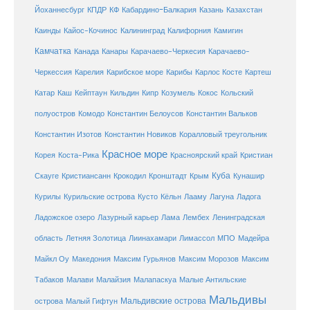
Кабардино-Балкария
Казахстан
Йоханнесбург
КПДР
КФ
Казань
Каинды
Кайос-Кочинос
Калининград
Калифорния
Камигин
Камчатка
Карачаево-Черкесия
Канада
Канары
Карачаево-
Карибское море
Карибы
Черкессия
Карелия
Карлос Косте
Картеш
Катар
Каш
Кипр
Кейптаун
Кильдин
Козумель
Кокос
Кольский
полуостров
Комодо
Константин Белоусов
Константин Вальков
Константин Изотов
Константин Новиков
Коралловый треугольник
Красное море
Корея
Коста-Рика
Красноярский край
Кристиан
Куба
Крым
Скауге
Кристиансанн
Крокодил
Кронштадт
Кунашир
Курилы
Курильские острова
Кусто
Кёльн
Лааму
Лагуна
Ладога
Ладожское озеро
Лазурный карьер
Лама
Лембех
Ленинградская
Летняя Золотица
область
Лиинахамари
Лимассол
МПО
Мадейра
Майкл Оу
Македония
Максим Гурьянов
Максим Морозов
Максим
Малайзия
Табаков
Малави
Малапаскуа
Малые Антильские
Мальдивы
Мальдивские острова
острова
Малый Гифтун