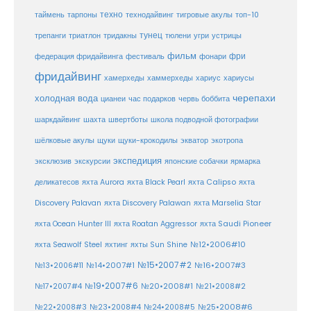
таймень
техно
технодайвинг
тарпоны
тигровые акулы
топ-10
тунец
тюлени
трепанги
триатлон
тридакны
угри
устрицы
фильм
фри
федерация фридайвинга
фестиваль
фонари
фридайвинг
хаммерхеды
хамерхеды
хариус
хариусы
черепахи
холодная вода
цианеи
час подарков
червь боббита
шахта
школа подводной фотографии
шаркдайвинг
швертботы
шёлковые акулы
щуки
щуки-крокодилы
экватор
экотропа
экспедиция
эксклюзив
экскурсии
японские собачки
ярмарка
деликатесов
яхта Aurora
яхта Black Pearl
яхта Calipso
яхта
Discovery Palavan
яхта Discovery Palawan
яхта Marselia Star
яхта Ocean Hunter III
яхта Roatan Aggressor
яхта Saudi Pioneer
№12•2006#10
яхта Seawolf Steel
яхтинг
яхты Sun Shine
№15•2007#2
№14•2007#1
№16•2007#3
№13•2006#11
№19•2007#6
№20•2008#1
№17•2007#4
№21•2008#2
№25•2008#6
№22•2008#3
№23•2008#4
№24•2008#5