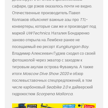
сафари, где рэков оказалось почти не видно.
Отечественные производитель Павел
Колпаков объясняет важные азы про
TTL
-
конвертеры, которые сам же и производит под
маркой
UWTechnics
. Наталия Бондаренко
заново открыла на Лембехе ранее не
посещаемый ею ресорт
Kungkungan Bay
.
Владимир Алексеевич Гудзев сходил со своей
фотошколой через экватор с заходом к
тигровым акулам острова Фувамула. А также
итоги
Moscow Dive Show 2020
и обзор
послевыставочных спецпредложений, в том
числе карбоновый
Seabike 2.0
и дайверский
гидрокостюм
Scorpena Mallorca
.