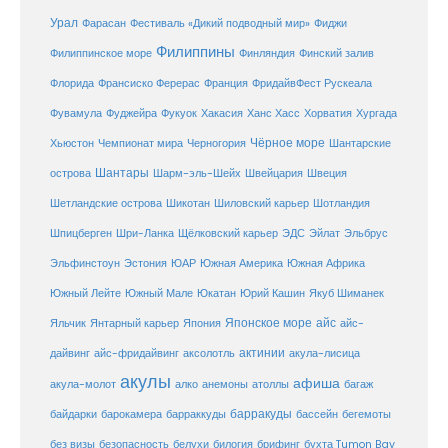
Урал
Фарасан
Фестиваль «Дикий подводный мир»
Фиджи
Филиппины
Филиппинское море
Финляндия
Финский залив
Флорида
Франсиско Ферерас
Франция
ФридайвФест Рускеала
Фувамула
Хургада
Фуджейра
Фукуок
Хакасия
Ханс Хасс
Хорватия
Чёрное море
Чемпионат мира
Шантарские
Хьюстон
Черногория
Шантары
острова
Шарм-эль-Шейх
Швейцария
Швеция
Шетландские острова
Шикотан
Шиловский карьер
Шотландия
Шпицберген
Шри-Ланка
Щёлковский карьер
ЭДС
Эйлат
Эльбрус
ЮАР
Эльфинстоун
Эстония
Южная Америка
Южная Африка
Юкатан
Юрий Кашин
Южный Лейте
Южный Мале
Якуб Шиманек
Японское море
айс
Яльчик
Янтарный карьер
Япония
айс-
актинии
акула-лисица
дайвинг
айс-фридайвинг
аксолотль
акулы
афиша
анемоны
акула-молот
алко
атоллы
багаж
барракуды
бассейн
байдарки
барокамера
барраккуды
бегемоты
белухи
брифинг
без визы
безопасность
билогия
бухта Tumon Bay