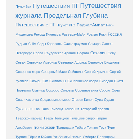
Путешествия
Путешествия ПГ
Пуло-Вех
журнала Предельная Глубина
Путешествия с ПГ
Раджа-Ампат
Пхукет
РГО
Рас-
Россия
Мухаммед
Рекорд Гиннесса
Ривьера-Майя
Роатан
Роки
США
Сады Королевы
Рудная
Сальстраумен
Самара
Санкт-
Сахалин
Саудовская Аравия
Себу
Петербург
Сарва
Сафага
Севан
Северная Америка
Северная Африка
Северное Бирджалы
Сейшелы
Северное море
Северный Мале
Сергей Крылов
Сергей
Куликов
Сибирь
Сиг
Симиланы
Синявинское озеро
Сипадан
Скотт
Соловки
Соревнования
Портелли
Смычка
Сокорро
Соронг
Сочи
Средиземное море
Спас-Каменка
Стивен Кинен
Сува
Судан
Сулавеси
Таиланд
Таа
Таба
Танзания
Татарский пролив
Телецкое озеро
Тверской карьер
Тверь
Телецкое
Тигран
Тихий океан
Трук
Азизбекян
Тринидад и Тобаго
Тритон
Туим
Турция
Тёркс и Кайкос
Ульбанский залив
Умберто Пелиццари