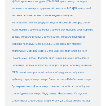
крабы
крокодилы
крылатки
лангусты
креветки
крыло
ларги
макро
ледники
лонгиманусы
луцианы
лёд
макрели
мангровый
манты
лес
мангры
маски
маяк
медведи
медузы
мировой рекорд
металлоискатели
метридиумы
мидии
мола-
морские ежи
морские
мола
моржи
морские драконы
морские ежы
звёзды
морские игуаны
морские котики
морские крокодилы
морские львы
морские леопарды
морской ангел
морской
морской конёк
мурены
заповедник
моря
мыс Великан
мыс
Гамова
мыс Доброй Надежды
мыс Кекурный
мыс Пирамидный
навигатор
нерпы
новости участника
налимы
наполеоны
неопрен
MDS
новый номер
оборудование
обучение
ночной дайвинг
дайвингу
озеро
одежда
озеро Балатон
озеро Гийибакшель
озеро
Грюнерзее
озеро Долгое
озеро Каинды
озеро Кета
озеро Клухор
озеро Курильское
озеро Медуз
озеро Ньяса
озеро Охридское
озёра
озеро Рыбка
озеро Севан
озеро Хубсугул
океаны
остров