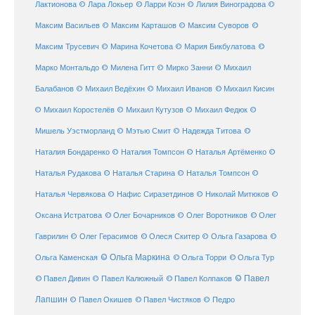
© Ларри Коэн
Лактионова
© Лара Локьер
© Лилия Виноградова
©
Максим Васильев
© Максим Карташов
© Максим Суворов
©
©
Максим Трусевич
© Марина Кочетова
© Мария Бикбулатова
Марко Монтальдо
© Милена Гитт
© Мирко Занни
© Михаил
© Михаил Кисин
Балабанов
© Михаил Ведёхин
© Михаил Иванов
© Михаил Коростелёв
© Михаил Кутузов
© Михаил Федюк
©
©
Мишель Уэстморланд
© Мэтью Смит
© Надежда Титова
Наталия Бондаренко
© Наталия Томпсон
© Наталья Артёменко
©
Наталья Рудакова
© Наталья Старина
© Наталья Томпсон
©
Наталья Червякова
© Нафис Сиразетдинов
© Николай Митюков
©
© Олег Бочарников
Оксана Истратова
© Олег Воротников
© Олег
Гаврилин
© Олег Герасимов
© Олеся Скитер
© Ольга Газарова
©
© Ольга Маркина
© Ольга Торри
Ольга Каменская
© Ольга Тур
© Павел Дивин
© Павел
© Павел Калюжный
© Павел Колпаков
Лапшин
© Павел Чистяков
© Павел Окишев
© Педро