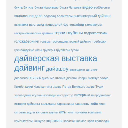
видео
бухта Витязь
бухта Кологерас
бухта Чупрова
воббегонги
водолазное дело
высокогорный дайвинг
водопад
волонтеры
выставка
выставка подводной фотографии
гаммарусы
герои глубины
гидрокостюмы
гастрономический дайвинг
голожаберники
горгонарии
горный дайвинг
гребешки
гольцы
груперы
губки
гренландские киты
групперы
дайверская выставка
дайвинг
дайвшоу
дельфины
детское
диалогиMDS2024
дневные чтения
дюгони
жабры
жемчуг
залив
Кимбе
залив Константина
залив Петра Великого
залив Туфи
заповедник
интервью
игуаны
изоподы
инструктор
интродайвинг
кейв
кальмары
каракатицы
история дайвинга
кашалоты
кино
киты
китовые акулы
китовая акула
клип
колонка
комплект
кораллы
компьютеры
косатки
космос
конкурс
краб
крабоеды