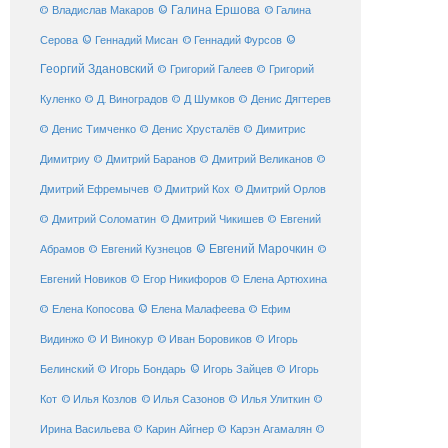
© Галина Ершова
© Галина
© Владислав Макаров
Серова
© Геннадий Мисан
© Геннадий Фурсов
©
Георгий Здановский
© Григорий Галеев
© Григорий
Куленко
© Д. Виноградов
© Д Шумков
© Денис Дягтерев
© Денис Тимченко
© Денис Хрусталёв
© Димитрис
Димитриу
© Дмитрий Баранов
© Дмитрий Великанов
©
© Дмитрий Орлов
Дмитрий Ефремычев
© Дмитрий Кох
© Дмитрий Соломатин
© Дмитрий Чикишев
© Евгений
© Евгений Марочкин
Абрамов
© Евгений Кузнецов
©
Евгений Новиков
© Егор Никифоров
© Елена Артюхина
© Елена Малафеева
© Елена Копосова
© Ефим
© Иван Боровиков
Видинжо
© И Винокур
© Игорь
© Игорь Зайцев
Белинский
© Игорь Бондарь
© Игорь
Кот
© Илья Козлов
© Илья Сазонов
© Илья Улиткин
©
Ирина Васильева
© Карин Айгнер
© Карэн Агамалян
©