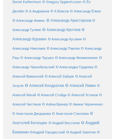
Darrel Kattenhorn
© Gregory Oppenhuizen
© Ён
Джэбён
© А Андрианов
© А Власов
© Александр Ёлкин
© Александр Аристархов
© Александр Акивис
©
© Александр Кротков
©
Александр Гуляев
Александр Куракин
© Александр Кусакин
©
Александр Николаев
© Александр Павлов
© Александр
Раш
© Александр Трушко
© Александр Филимоненко
©
Александр Чернобельский
© Александра Гордеева
©
© Алексей Зайцев
Алексей Важинский
© Алексей
© Алексей Кондратюк
© Алексей Левин
Зозуля
©
© Алексей Стойда
Алексей Магай
© Алексей Устинов
©
Алексей Чистяков
© Алёна Бренер
© Амина Черниченко
©
© Анастасия Диодорова
© Анастасия Соколова
Анатолий Белощин
© Андрей
© Андрей Бессонов
Бизюкин
©Андрей Городисский
© Андрей Замятин
©