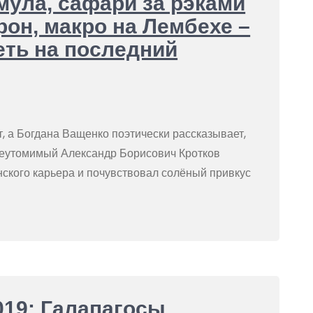
ула, сафари за рэками
рон, макро на Лембехе –
еть на последний
, а Богдана Ващенко поэтически рассказывает,
 Неутомимый Александр Борисович Кротков
кого карьера и почувствовал солёный привкус
19: Галапагосы,