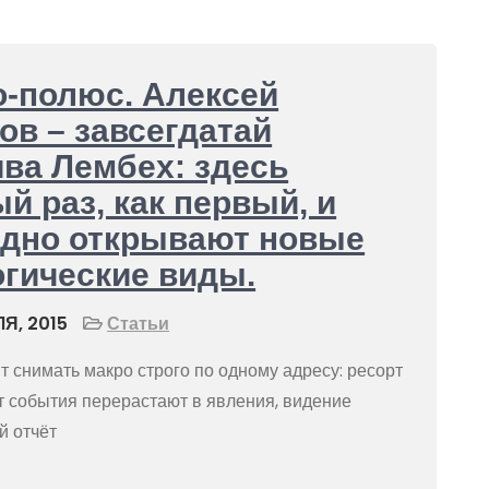
-полюс. Алексей
ов – завсегдатай
ва Лембех: здесь
й раз, как первый, и
одно открывают новые
гические виды.
Я, 2015
Статьи
т снимать макро строго по одному адресу: ресорт
 события перерастают в явления, видение
й отчёт