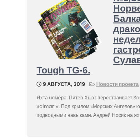
Норве
Балка
драко
недел
гастр
Сула
Tough TG-6.
9 АВГУСТА, 2019
Новости проекта
Яхта номера: Питер Хьюз перестраивает Soc
Solmar V. Под крылом «Морских Ангелов» 
подводными навыками. Андрей Носик на я