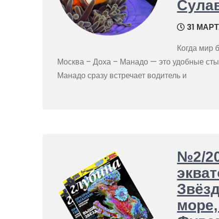
Сула
31 МАРТ
Когда мир 
Москва – Доха – Манадо — это удобные сты
Манадо сразу встречает водитель и
№2/20
экват
Звёзд
море,