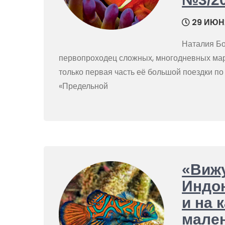
29 ИЮН
Наталия Б
первопроходец сложных, многодневных ма
только первая часть её большой поездки по 
«Предельной
«Вижу
Индон
и на 
мале