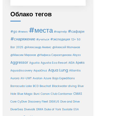
Облако тегов
#места
#сафари
#go
#news
#партнёр
#снаряжение
#экспедиция
12+
#учиться
50
Bar
2025
@Александр Акивис
@Алексей Молчанов
@Максим Миронов
@Нафиса Сиразетдинова
Abyss
Aggressor
Agusta Eco Resort
Apeks
Agusta
AIDA
Aqua Lung
Aquadiscovery
Atlantis
AquaGruz
Aurora
AV-UWT
Avalon
Azure
Baja Expeditions
Barracuda Lake
BCD
Beuchat
Blackwater diving
Blue
CMAS
Hole
Blue Magic
Buni
Canon
Club Cantamar
Core
CyDive
Discovery Fleet
DISKUS
Dive and Drive
DiverSea
Divevolk
DIWA
Duke of York
Duslate
ESA