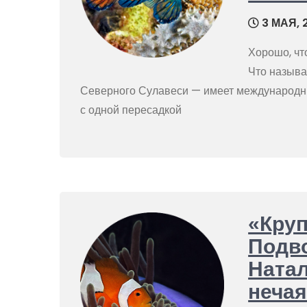
3 МАЯ, 
Хорошо, чт
Что называ
Северного Сулавеси — имеет международный
с одной пересадкой
«Кру
Подв
Натал
нечая