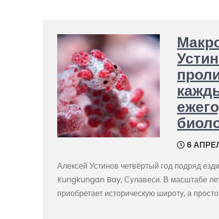
Макро
Устин
проли
кажды
ежег
биоло
6 АПРЕЛ
Алексей Устинов четвёртый год подряд езди
Kungkungan Bay, Сулавеси. В масштабе лет
приобретает историческую широту, а просто