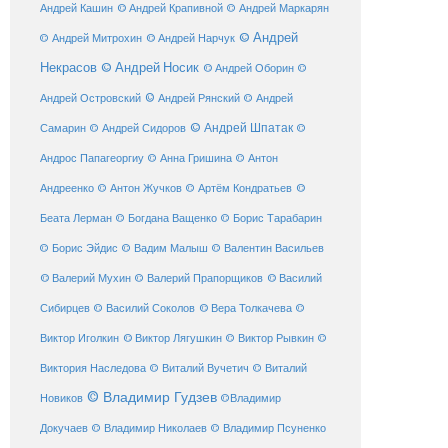
© Андрей Крапивной
Андрей Кашин
© Андрей Маркарян
© Андрей
© Андрей Нарчук
© Андрей Митрохин
Некрасов
© Андрей Носик
© Андрей Оборин
©
© Андрей Рянский
Андрей Островский
© Андрей
© Андрей Шпатак
Самарин
© Андрей Сидоров
©
Андрос Папагеоргиу
© Анна Гришина
© Антон
©
Андреенко
© Антон Жучков
© Артём Кондратьев
Беата Лерман
© Богдана Ващенко
© Борис Тарабарин
© Борис Эйдис
© Вадим Малыш
© Валентин Васильев
© Валерий Мухин
© Валерий Прапорщиков
© Василий
Сибирцев
© Василий Соколов
© Вера Толкачева
©
© Виктор Лягушкин
Виктор Иголкин
© Виктор Рывкин
©
Виктория Наследова
© Виталий Вучетич
© Виталий
© Владимир Гудзев
Новиков
©Владимир
Докучаев
© Владимир Николаев
© Владимир Псуненко