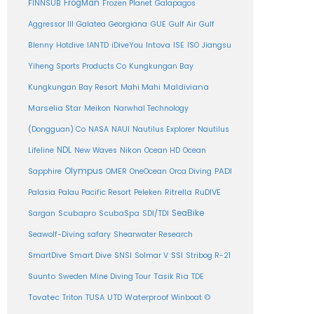
FrogMan
FINNSUB
Frozen Planet
Galapagos
Aggressor III
Galatea
Georgiana
GUE
Gulf Air
Gulf
Intova
Blenny
Hotdive
IANTD
iDiveYou
ISE
ISO
Jiangsu
Yiheng Sports Products Co
Kungkungan Bay
Maldiviana
Kungkungan Bay Resort
Mahi Mahi
Marselia Star
Meikon
Narwhal Technology
(Dongguan) Co
NASA
NAUI
Nautilus Explorer
Nautilus
NDL
Nikon
Lifeline
New Waves
Ocean HD
Ocean
Olympus
PADI
Sapphire
OMER
OneOcean
Orca Diving
Ritrella
RuDIVE
Palasia
Palau Pacific Resort
Peleken
SeaBike
Sargan
Scubapro
ScubaSpa
SDI/TDI
Seawolf-Diving safary
Shearwater Research
SSI
SmartDive
Smart Dive
SNSI
Solmar V
Stribog R-21
Suunto
Sweden Mine Diving Tour
Tasik Ria
TDE
Tovatec
Triton
TUSA
UTD
Waterproof
Winboat
©