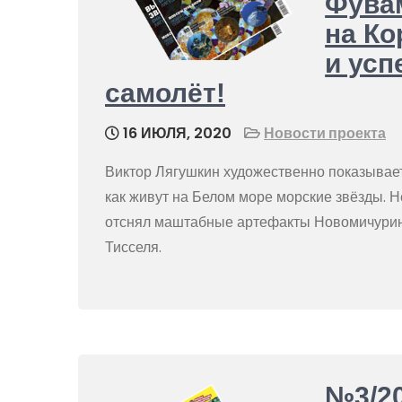
Фувам
на Ко
и усп
самолёт!
16 ИЮЛЯ, 2020
Новости проекта
Виктор Лягушкин художественно показывает
как живут на Белом море морские звёзды.
отснял маштабные артефакты Новомичуринс
Тисселя.
№3/20