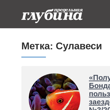
Skip
to
content
Предельная
Ныряем от души
глубина
Метка:
Сулавеси
«Полу
Бонда
польз
заезд
№3/2