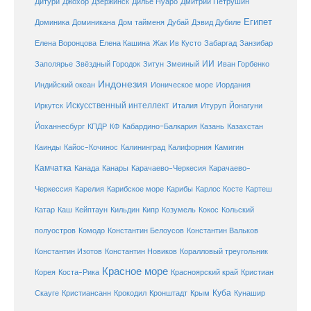
Дитури
Джохор
Дзержинск
Дилье Нуаро
Дмитрий Петрушин
Египет
Доминика
Доминикана
Дом тайменя
Дубай
Дэвид Дубиле
Елена Кашина
Елена Воронцова
Жак Ив Кусто
Забаргад
Занзибар
ИИ
Заполярье
Звёздный Городок
Зитун
Змеиный
Иван Горбенко
Индонезия
Индийский океан
Ионическое море
Иордания
Искусственный интеллект
Иркутск
Италия
Итуруп
Йонагуни
Кабардино-Балкария
Казахстан
Йоханнесбург
КПДР
КФ
Казань
Каинды
Кайос-Кочинос
Калининград
Калифорния
Камигин
Камчатка
Карачаево-Черкесия
Канада
Канары
Карачаево-
Карибское море
Карибы
Черкессия
Карелия
Карлос Косте
Картеш
Катар
Каш
Кипр
Кейптаун
Кильдин
Козумель
Кокос
Кольский
полуостров
Комодо
Константин Белоусов
Константин Вальков
Константин Изотов
Константин Новиков
Коралловый треугольник
Красное море
Корея
Коста-Рика
Красноярский край
Кристиан
Куба
Крым
Скауге
Кристиансанн
Крокодил
Кронштадт
Кунашир