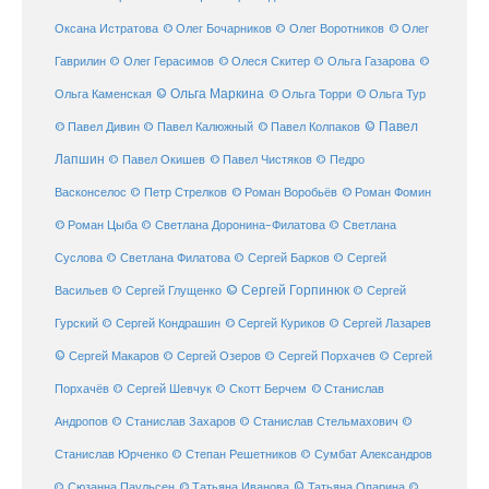
© Олег Бочарников
Оксана Истратова
© Олег Воротников
© Олег
Гаврилин
© Олег Герасимов
© Олеся Скитер
© Ольга Газарова
©
© Ольга Маркина
© Ольга Торри
Ольга Каменская
© Ольга Тур
© Павел Дивин
© Павел
© Павел Калюжный
© Павел Колпаков
Лапшин
© Павел Чистяков
© Павел Окишев
© Педро
© Роман Воробьёв
© Роман Фомин
Васконселос
© Петр Стрелков
© Роман Цыба
© Светлана Доронина-Филатова
© Светлана
Суслова
© Светлана Филатова
© Сергей Барков
© Сергей
© Сергей Горпинюк
Васильев
© Сергей Глущенко
© Сергей
Гурский
© Сергей Кондрашин
© Сергей Куриков
© Сергей Лазарев
© Сергей Макаров
© Сергей Озеров
© Сергей Порхачев
© Сергей
© Станислав
Порхачёв
© Сергей Шевчук
© Скотт Берчем
Андропов
© Станислав Захаров
© Станислав Стельмахович
©
Станислав Юрченко
© Степан Решетников
© Сумбат Александров
© Татьяна Иванова
© Татьяна Опарина
© Сюзанна Паульсен
©