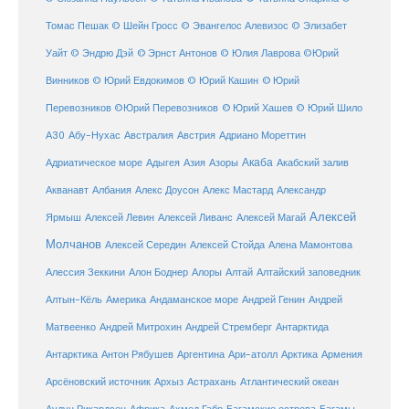
Томас Пешак
© Шейн Гросс
© Эвангелос Алевизос
© Элизабет
Уайт
© Эндрю Дэй
© Эрнст Антонов
© Юлия Лаврова
©Юрий
Винников
© Юрий Евдокимов
© Юрий Кашин
© Юрий
Перевозников
©Юрий Перевозников
© Юрий Хашев
© Юрий Шило
Австралия
А30
Абу-Нухас
Австрия
Адриано Мореттин
Акаба
Адриатическое море
Адыгея
Азия
Азоры
Акабский залив
Александр
Акванавт
Албания
Алекс Доусон
Алекс Мастард
Алексей
Ярмыш
Алексей Левин
Алексей Ливанс
Алексей Магай
Молчанов
Алексей Середин
Алексей Стойда
Алена Мамонтова
Алтай
Алессия Зеккини
Алон Боднер
Алоры
Алтайский заповедник
Алтын-Кёль
Америка
Андаманское море
Андрей Генин
Андрей
Антарктида
Матвеенко
Андрей Митрохин
Андрей Стремберг
Армения
Антарктика
Антон Рябушев
Аргентина
Ари-атолл
Арктика
Атлантический океан
Арсёновский источник
Архыз
Астрахань