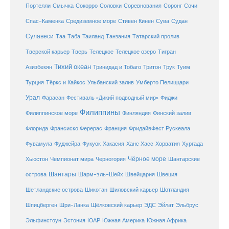
Соловки
Соревнования
Портелли
Смычка
Сокорро
Соронг
Сочи
Средиземное море
Спас-Каменка
Стивен Кинен
Сува
Судан
Сулавеси
Таиланд
Таа
Таба
Танзания
Татарский пролив
Телецкое озеро
Тверской карьер
Тверь
Телецкое
Тигран
Тихий океан
Трук
Азизбекян
Тринидад и Тобаго
Тритон
Туим
Турция
Тёркс и Кайкос
Ульбанский залив
Умберто Пелиццари
Урал
Фарасан
Фестиваль «Дикий подводный мир»
Фиджи
Филиппины
Филиппинское море
Финляндия
Финский залив
Флорида
Франсиско Ферерас
Франция
ФридайвФест Рускеала
Фувамула
Хургада
Фуджейра
Фукуок
Хакасия
Ханс Хасс
Хорватия
Чёрное море
Чемпионат мира
Шантарские
Хьюстон
Черногория
Шантары
острова
Шарм-эль-Шейх
Швейцария
Швеция
Шетландские острова
Шикотан
Шиловский карьер
Шотландия
Шпицберген
Шри-Ланка
Щёлковский карьер
ЭДС
Эйлат
Эльбрус
ЮАР
Эльфинстоун
Эстония
Южная Америка
Южная Африка