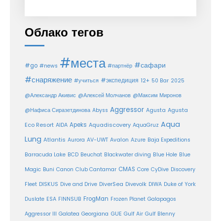
Облако тегов
#места
#сафари
#go
#news
#партнёр
#снаряжение
#экспедиция
12+
#учиться
50 Bar
2025
@Александр Акивис
@Алексей Молчанов
@Максим Миронов
Aggressor
Agusta
@Нафиса Сиразетдинова
Abyss
Agusta
Aqua
Eco Resort
Apeks
Aquadiscovery
AIDA
AquaGruz
Lung
Atlantis
Aurora
AV-UWT
Avalon
Azure
Baja Expeditions
Barracuda Lake
BCD
Beuchat
Blackwater diving
Blue Hole
Blue
CMAS
Magic
Buni
Canon
Club Cantamar
Core
CyDive
Discovery
DiverSea
Fleet
DISKUS
Dive and Drive
Divevolk
DIWA
Duke of York
FrogMan
Duslate
ESA
FINNSUB
Frozen Planet
Galapagos
Aggressor III
Galatea
Georgiana
GUE
Gulf Air
Gulf Blenny