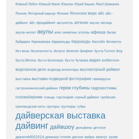
Юкатан
Юрий Кашин
Южный Лейте
Южный Мале
Якуб Шиманек
Японское море
айс
Яльчик
Янтарный карьер
Япония
айс-
актинии
акула-лисица
дайвинг
айс-фридайвинг
аксолотль
акулы
афиша
анемоны
акула-молот
алко
атоллы
багаж
барракуды
бассейн
байдарки
барокамера
барраккуды
бегемоты
белухи
брифинг
без визы
безопасность
билогия
бухта Tumon Bay
видео
бухта Витязь
бухта Кологерас
бухта Чупрова
воббегонги
водолазное дело
высокогорный дайвинг
водопад
волонтеры
выставка
выставка подводной фотографии
гаммарусы
герои глубины
гидрокостюмы
гастрономический дайвинг
голожаберники
горгонарии
горный дайвинг
гребешки
гольцы
груперы
губки
гренландские киты
групперы
дайверская выставка
дайвинг
дайвшоу
дельфины
детское
диалогиMDS2024
дневные чтения
дюгони
жабры
жемчуг
залив