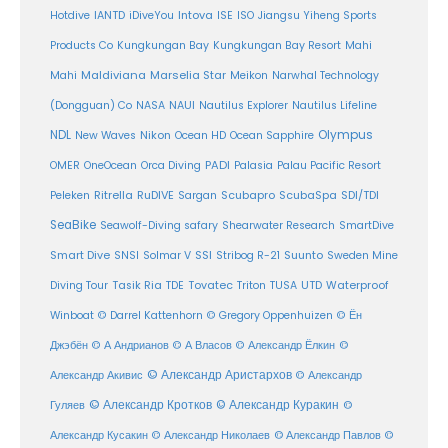
Intova
Hotdive
IANTD
iDiveYou
ISE
ISO
Jiangsu Yiheng Sports
Products Co
Kungkungan Bay
Kungkungan Bay Resort
Mahi
Maldiviana
Marselia Star
Mahi
Meikon
Narwhal Technology
(Dongguan) Co
NASA
NAUI
Nautilus Explorer
Nautilus Lifeline
Olympus
NDL
Nikon
New Waves
Ocean HD
Ocean Sapphire
PADI
OMER
OneOcean
Orca Diving
Palasia
Palau Pacific Resort
Ritrella
RuDIVE
Peleken
Sargan
Scubapro
ScubaSpa
SDI/TDI
SeaBike
Seawolf-Diving safary
Shearwater Research
SmartDive
SSI
Suunto
Smart Dive
SNSI
Solmar V
Stribog R-21
Sweden Mine
Diving Tour
Tasik Ria
TDE
Tovatec
Triton
TUSA
UTD
Waterproof
Winboat
© Darrel Kattenhorn
© Gregory Oppenhuizen
© Ён
Джэбён
© А Андрианов
© А Власов
© Александр Ёлкин
©
© Александр Аристархов
Александр Акивис
© Александр
© Александр Кротков
© Александр Куракин
Гуляев
©
Александр Кусакин
© Александр Николаев
© Александр Павлов
©