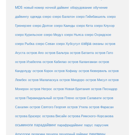
MDS
новый номер
оборудование
обучение
ночной дайвинг
дайвингу
озеро
одежда
озеро Балатон
озеро Гийибакшель
озеро
Грюнерзее
озеро Долгое
озеро Каинды
озеро Кета
озеро Клухор
озеро Курильское
озеро Медуз
озеро Ньяса
озеро Охридское
озёра
озеро Рыбка
озеро Севан
озеро Хубсугул
океаны
остров
Агуста
остров Апо
остров Бальтра
остров Батанта
остров Гато
остров Изабелла
остров Кабилао
остров Калангаман
остров
Кандолуду
остров Корон
остров Кофиау
остров Кювервиль
остров
остров
Лембех
остров Малапаскуа
остров Миндоро
остров Мисул
Монерон
остров Негрос
остров Новая Британия
остров Пескадор
остров Пирамидальный
остров Плено
остров Салавати
остров
Сахалин
остров Святого Георгия
остров Утила
остров Фарасан
острова Бразерс
острова Висайи
острова Римского-Корсакова
осьминоги
парадайвинг
парус
парафридайвинг
парусник
пещерный дайвинг
пингвины
Amazone
пелагики
пещера