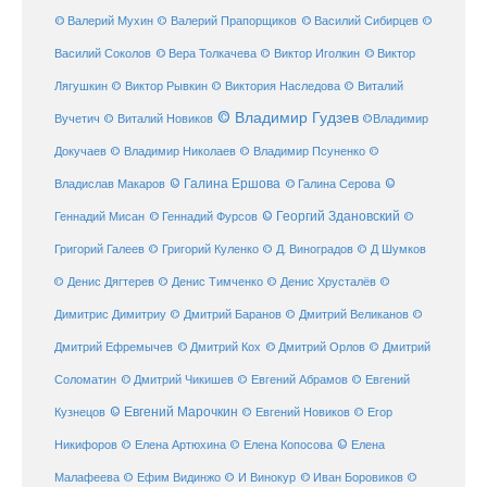
© Валерий Мухин
© Валерий Прапорщиков
© Василий Сибирцев
©
© Виктор
Василий Соколов
© Вера Толкачева
© Виктор Иголкин
Лягушкин
© Виктор Рывкин
© Виктория Наследова
© Виталий
© Владимир Гудзев
Вучетич
© Виталий Новиков
©Владимир
Докучаев
© Владимир Николаев
© Владимир Псуненко
©
© Галина Ершова
© Галина Серова
©
Владислав Макаров
Геннадий Мисан
© Геннадий Фурсов
© Георгий Здановский
©
Григорий Галеев
© Григорий Куленко
© Д. Виноградов
© Д Шумков
© Денис Дягтерев
© Денис Тимченко
© Денис Хрусталёв
©
Димитрис Димитриу
© Дмитрий Баранов
© Дмитрий Великанов
©
© Дмитрий Орлов
Дмитрий Ефремычев
© Дмитрий Кох
© Дмитрий
Соломатин
© Дмитрий Чикишев
© Евгений Абрамов
© Евгений
© Евгений Марочкин
Кузнецов
© Евгений Новиков
© Егор
© Елена
Никифоров
© Елена Артюхина
© Елена Копосова
Малафеева
© Иван Боровиков
© Ефим Видинжо
© И Винокур
©