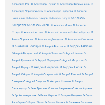
Александр Раш
© Александр Трушко
© Александр Филимоненко
©
Александр Чернобельский
© Александра Гордеева
© Алексей
© Алексей
© Алексей Зайцев
Важинский
© Алексей Зозуля
Кондратюк
© Алексей Левин
© Алексей
© Алексей Магай
Стойда
© Алексей Устинов
© Алексей Чистяков
© Алёна Бренер
©
Амина Черниченко
© Анастасия Диодорова
© Анастасия Соколова
© Анатолий Белощин
© Андрей Бизюкин
© Андрей Бессонов
©
©Андрей Городисский
© Андрей Замятин
© Андрей Кашин
Андрей Крапивной
©
© Андрей Маркарян
© Андрей Митрохин
© Андрей Некрасов
© Андрей Носик
Андрей Нарчук
©
© Андрей Рянский
Андрей Оборин
© Андрей Островский
© Андрей
© Андрей Шпатак
Самарин
© Андрей Сидоров
© Андрос
Папагеоргиу
© Анна Гришина
© Антон Андреенко
© Антон Жучков
© Беата Лерман
© Артём Кондратьев
© Богдана Ващенко
© Борис
Тарабарин
© Борис Эйдис
© Вадим Малыш
© Валентин Васильев