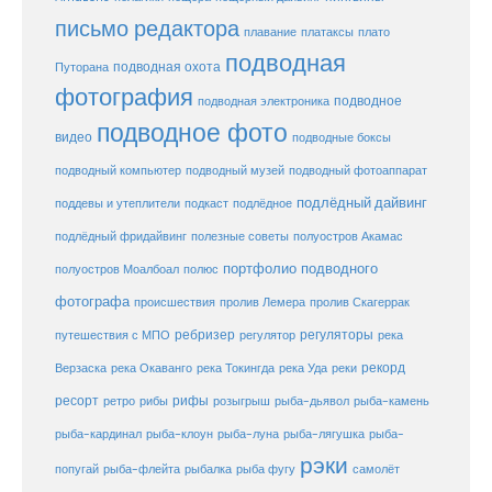
письмо редактора
плато
плавание
платаксы
подводная
подводная охота
Путорана
фотография
подводное
подводная электроника
подводное фото
видео
подводные боксы
подводный музей
подводный компьютер
подводный фотоаппарат
подлёдный дайвинг
поддевы и утеплители
подкаст
подлёдное
подлёдный фридайвинг
полезные советы
полуостров Акамас
портфолио подводного
полуостров Моалбоал
полюс
фотографа
происшествия
пролив Лемера
пролив Скагеррак
ребризер
регуляторы
путешествия с МПО
регулятор
река
рекорд
Верзаска
река Окаванго
река Токингда
река Уда
реки
ресорт
рифы
ретро
рибы
розыгрыш
рыба-дьявол
рыба-камень
рыба-клоун
рыба-кардинал
рыба-луна
рыба-лягушка
рыба-
рэки
попугай
рыба-флейта
рыбалка
рыба фугу
самолёт