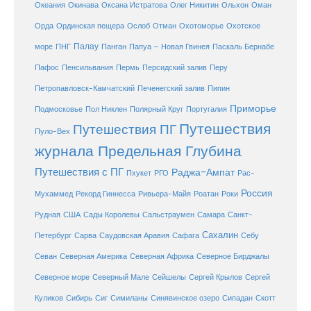
Океания
Окинава
Оксана Истратова
Олег Никитин
Ольхон
Оман
Охотоморье
Охотское
Орда
Ординская пещера
Ослоб
Отман
море
Палау
Папуа – Новая Гвинея
ПНГ
Панган
Паскаль Бернабе
Перу
Пафос
Пенсильвания
Пермь
Персидский залив
Петропавловск-Камчатский
Печенегский залив
Пипин
Приморье
Полярный Круг
Подмосковье
Пол Никлен
Португалия
Путешествия
Путешествия ПГ
Пуло-Вех
журнала Предельная Глубина
Путешествия с ПГ
Раджа-Ампат
Пхукет
РГО
Рас-
Россия
Мухаммед
Рекорд Гиннесса
Ривьера-Майя
Роатан
Роки
США
Сады Королевы
Рудная
Сальстраумен
Самара
Санкт-
Сахалин
Саудовская Аравия
Себу
Петербург
Сарва
Сафага
Севан
Северная Америка
Северная Африка
Северное Бирджалы
Сейшелы
Северное море
Северный Мале
Сергей Крылов
Сергей
Куликов
Сибирь
Сиг
Симиланы
Синявинское озеро
Сипадан
Скотт