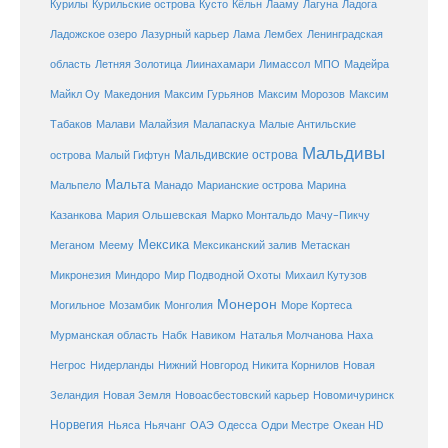
Курилы
Курильские острова
Кусто
Кёльн
Лааму
Лагуна
Ладога
Ладожское озеро
Лазурный карьер
Лама
Лембех
Ленинградская
Летняя Золотица
область
Лиинахамари
Лимассол
МПО
Мадейра
Майкл Оу
Македония
Максим Гурьянов
Максим Морозов
Максим
Малайзия
Табаков
Малави
Малапаскуа
Малые Антильские
Мальдивы
Мальдивские острова
острова
Малый Гифтун
Мальта
Мальпело
Манадо
Марианские острова
Марина
Мачу-Пикчу
Казанкова
Мария Ольшевская
Марко Монтальдо
Мексика
Мексиканский залив
Меганом
Меему
Метаскан
Микронезия
Миндоро
Мир Подводной Охоты
Михаил Кутузов
Монерон
Монголия
Могильное
Мозамбик
Море Кортеса
Мурманская область
Набк
Навиком
Наталья Молчанова
Наха
Негрос
Нидерланды
Нижний Новгород
Никита Корнилов
Новая
Зеландия
Новая Земля
Новоасбестовский карьер
Новомичуринск
Норвегия
Океан HD
Ньяса
Ньячанг
ОАЭ
Одесса
Одри Местре