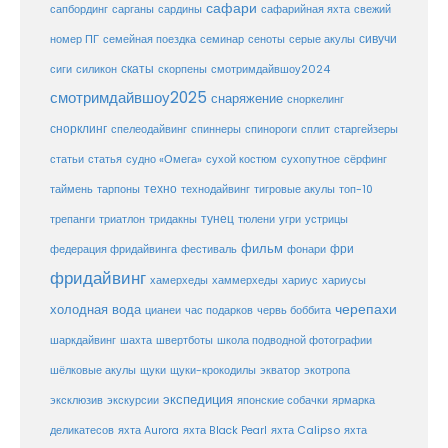
сафари
сафарийная яхта
сапбординг
сарганы
сардины
свежий
сивучи
сеноты
номер ПГ
семейная поездка
семинар
серые акулы
скаты
скорпены
смотримдайвшоу2024
сиги
силикон
смотримдайвшоу2025
снаряжение
сноркелинг
снорклинг
спелеодайвинг
спиннеры
спинороги
сплит
старгейзеры
статья
сухой костюм
статьи
судно «Омега»
сухопутное
сёрфинг
таймень
техно
технодайвинг
тарпоны
тигровые акулы
топ-10
тунец
тюлени
трепанги
триатлон
тридакны
угри
устрицы
фильм
фри
федерация фридайвинга
фестиваль
фонари
фридайвинг
хаммерхеды
хамерхеды
хариус
хариусы
черепахи
холодная вода
цианеи
час подарков
червь боббита
шахта
школа подводной фотографии
шаркдайвинг
швертботы
шёлковые акулы
щуки
щуки-крокодилы
экватор
экотропа
экспедиция
эксклюзив
экскурсии
японские собачки
ярмарка
деликатесов
яхта Aurora
яхта Black Pearl
яхта Calipso
яхта