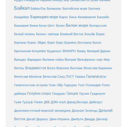
Ахмед Габр
Багамы
Аудун Рикардсен
Африка
Багамские острова
Байкал
БайкалТек
Балтика
Баликазаг
Балтийское море
Баренцево море
Бандаберг
Барос
Баха-Калифорния
Бахрейн
Белое море
Башкирия
Бекки Каган Шотт
Белиз
Белоруссия
Белый тюлень
Бизнес-завтрак
Ближний Восток
Бонэйр
Борис
Бергман
Борис Эйдис
Боро-Боро
Боровно
Ботсвана
Бохол
Британская Колумбия
Будапешт
ВНИИРО
Вааву
Валерий Даркин
Венгрия
Вальдес
Варадеро
Великие озёра
Вильфранш-сюр-Мер
Владивосток
Волга
Витязь
Воронеж
Вьетнам
Вячеслав Баранкин
Галапагосы
Вячеслав Мелихов
Вячеслав Скоц
ГОСТ
Гавана
Галапогосские острова
Гили-Эйр
Годнурас
Гозо
Голландия
Голос
Голубое озеро
Греция
Гуадалупе
дайвера
Гондурас
Грузия
Гуам
ДКБ
Гурзуф
Гюлен
ДЭМ-клуб
Давид Веззаро
Дайвгруз
Дальний
Дальневосточный морской заповедник
Дальние Зеленцы
Восток
Дахаб
Дедалус
Джек Израиль
Джибути
Джидда
Джозеф