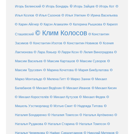
© Игорь Зайцев
Игорь Белинский
© Игорь Бондарь
© Игорь Кот
©
Илья Козлов
© Илья Сазонов
© Илья Улиткин
© Ирина Васильева
© Карин Айгнер
© Карэн Агамалян
© Катерина Рышкова
© Кирилл
© Клим Колосов
Сташевский
© Константин
Засимов
© Константин Изотов
© Константин Новиков
© Ксения
© Ларри Коэн
Лактионова
© Лара Локьер
© Лилия Виноградова
©
Максим Васильев
© Максим Карташов
© Максим Суворов
©
©
Максим Трусевич
© Марина Кочетова
© Мария Бикбулатова
Марко Монтальдо
© Милена Гитт
© Мирко Занни
© Михаил
© Михаил Кисин
Балабанов
© Михаил Ведёхин
© Михаил Иванов
© Михаил Коростелёв
© Михаил Кутузов
© Михаил Федюк
©
©
Мишель Уэстморланд
© Мэтью Смит
© Надежда Титова
Наталия Бондаренко
© Наталия Томпсон
© Наталья Артёменко
©
Наталья Рудакова
© Наталья Старина
© Наталья Томпсон
©
Наталья Червякова
© Нафис Сиразетдинов
© Николай Митюков
©