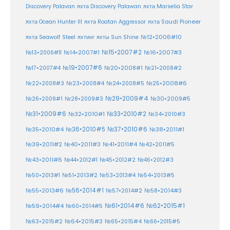
Discovery Palavan
яхта Discovery Palawan
яхта Marselia Star
яхта Ocean Hunter III
яхта Roatan Aggressor
яхта Saudi Pioneer
№12•2006#10
яхта Seawolf Steel
яхтинг
яхты Sun Shine
№15•2007#2
№14•2007#1
№16•2007#3
№13•2006#11
№19•2007#6
№20•2008#1
№17•2007#4
№21•2008#2
№25•2008#6
№22•2008#3
№23•2008#4
№24•2008#5
№29•2009#4
№30•2009#5
№26•2009#1
№28•2009#3
№33•2010#2
№31•2009#6
№32•2010#1
№34•2010#3
№37•2010#6
№35•2010#4
№36•2010#5
№38•2011#1
№39•2011#2
№40•2011#3
№41•2011#4
№42•2011#5
№43•2011#6
№44•2012#1
№45•2012#2
№46•2012#3
№50•2013#1
№51•2013#2
№53•2013#4
№54•2013#5
№55•2013#6
№56•2014#1
№58•2014#3
№57•2014#2
№61•2014#6
№62•2015#1
№59•2014#4
№60•2014#5
№64•2015#3
№63•2015#2
№65•2015#4
№66•2015#5