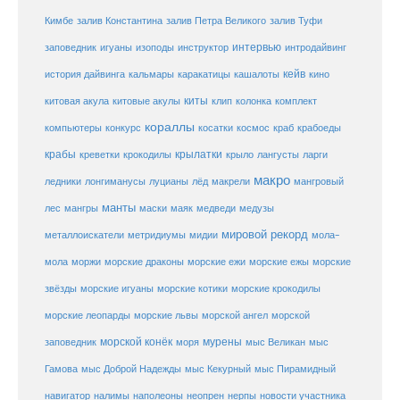
Кимбе
залив Константина
залив Петра Великого
залив Туфи
заповедник
интервью
игуаны
изоподы
инструктор
интродайвинг
кейв
кальмары
каракатицы
история дайвинга
кашалоты
кино
киты
китовые акулы
китовая акула
клип
колонка
комплект
кораллы
компьютеры
косатки
космос
конкурс
краб
крабоеды
крабы
крокодилы
крылатки
лангусты
креветки
крыло
ларги
макро
ледники
лонгиманусы
луцианы
лёд
макрели
мангровый
манты
лес
мангры
маски
маяк
медведи
медузы
мировой рекорд
металлоискатели
метридиумы
мидии
мола-
морские ежи
морские
мола
моржи
морские драконы
морские ежы
звёзды
морские игуаны
морские котики
морские крокодилы
морские львы
морские леопарды
морской ангел
морской
морской конёк
мурены
заповедник
моря
мыс Великан
мыс
Гамова
мыс Доброй Надежды
мыс Кекурный
мыс Пирамидный
навигатор
нерпы
новости участника
налимы
наполеоны
неопрен