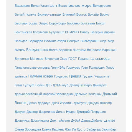
Белое море
Башкирия
Бекки Каган Шотт
Белиз
Белоруссия
Белый тюлень
Бизнес-завтрак
Ближний Восток
Бонэйр
Борис
Бергман
Борис Эйдис
Боро-Боро
Боровно
Ботсвана
Бохол
Британская Колумбия
Будапешт
ВНИИРО
Вааву
Валерий Даркин
Венгрия
Вальдес
Варадеро
Великие озёра
Вильфранш-сюр-Мер
Владивосток
Волга
Витязь
Воронеж
Вьетнам
Вячеслав Баранкин
Галапагосы
Вячеслав Мелихов
Вячеслав Скоц
ГОСТ
Гавана
Галапогосские острова
Гили-Эйр
Годнурас
Гозо
Голландия
Голос
Голубое озеро
Греция
Гуадалупе
дайвера
Гондурас
Грузия
Гуам
ДКБ
Гурзуф
Гюлен
ДЭМ-клуб
Давид Веззаро
Дайвгруз
Дальний
Дальневосточный морской заповедник
Дальние Зеленцы
Восток
Дахаб
Дедалус
Джек Израиль
Джибути
Джидда
Джозеф
Дитури
Джохор
Дзержинск
Дилье Нуаро
Дмитрий Петрушин
Египет
Доминика
Доминикана
Дом тайменя
Дубай
Дэвид Дубиле
Елена Кашина
Елена Воронцова
Жак Ив Кусто
Забаргад
Занзибар