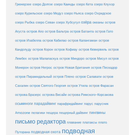
Грюнерзее
озеро Долгое
озеро Каинды
озеро Кета
озеро Клухор
озеро Курильское
озеро Медуз
озеро Ньяса
озеро Охридское
озёра
озеро Рыбка
озеро Севан
озеро Хубсугул
океаны
остров
Агуста
остров Апо
остров Бальтра
остров Батанта
остров Гато
остров Изабелла
остров Кабилао
остров Калангаман
остров
Кандолуду
остров Корон
остров Кофиау
остров Кювервиль
остров
остров
Лембех
остров Малапаскуа
остров Миндоро
остров Мисул
Монерон
остров Негрос
остров Новая Британия
остров Пескадор
остров Пирамидальный
остров Плено
остров Салавати
остров
Сахалин
остров Святого Георгия
остров Утила
остров Фарасан
острова Бразерс
острова Висайи
острова Римского-Корсакова
осьминоги
парадайвинг
парус
парафридайвинг
парусник
пещерный дайвинг
пингвины
Amazone
пелагики
пещера
письмо редактора
плато
плавание
платаксы
подводная
подводная охота
Путорана