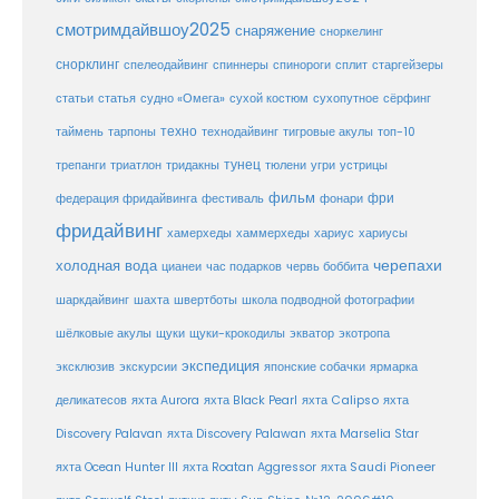
смотримдайвшоу2025
снаряжение
сноркелинг
снорклинг
спелеодайвинг
спиннеры
спинороги
сплит
старгейзеры
статья
сухой костюм
статьи
судно «Омега»
сухопутное
сёрфинг
таймень
техно
технодайвинг
тарпоны
тигровые акулы
топ-10
тунец
тюлени
трепанги
триатлон
тридакны
угри
устрицы
фильм
фри
федерация фридайвинга
фестиваль
фонари
фридайвинг
хаммерхеды
хамерхеды
хариус
хариусы
черепахи
холодная вода
цианеи
час подарков
червь боббита
шахта
школа подводной фотографии
шаркдайвинг
швертботы
шёлковые акулы
щуки
щуки-крокодилы
экватор
экотропа
экспедиция
эксклюзив
экскурсии
японские собачки
ярмарка
деликатесов
яхта Aurora
яхта Black Pearl
яхта Calipso
яхта
Discovery Palavan
яхта Discovery Palawan
яхта Marselia Star
яхта Ocean Hunter III
яхта Roatan Aggressor
яхта Saudi Pioneer