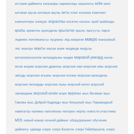
кейв
кальмары
каракатицы
история дайвинга
кашалоты
кино
киты
китовые акулы
китовая акула
клип
колонка
комплект
кораллы
компьютеры
косатки
космос
конкурс
краб
крабоеды
крабы
крокодилы
крылатки
лангусты
креветки
крыло
ларги
макро
ледники
лонгиманусы
луцианы
лёд
макрели
мангровый
манты
лес
мангры
маски
маяк
медведи
медузы
мировой рекорд
металлоискатели
метридиумы
мидии
мола-
морские ежи
морские
мола
моржи
морские драконы
морские ежы
звёзды
морские игуаны
морские котики
морские крокодилы
морские львы
морские леопарды
морской ангел
морской
морской конёк
мурены
заповедник
моря
мыс Великан
мыс
Гамова
мыс Доброй Надежды
мыс Кекурный
мыс Пирамидный
навигатор
нерпы
новости участника
налимы
наполеоны
неопрен
MDS
новый номер
оборудование
обучение
ночной дайвинг
дайвингу
озеро
одежда
озеро Балатон
озеро Гийибакшель
озеро