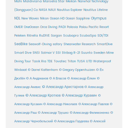
Maldiviana
Marselia Star
Mahi
Meikon
Narwhal Technology
(Dongguan) Co
NASA
NAUI
Nautilus Explorer
Nautilus Lifeline
Olympus
NDL
Nikon
New Waves
Ocean HD
Ocean Sapphire
PADI
OMER
OneOcean
Orca Diving
Palasia
Palau Pacific Resort
Ritrella
RuDIVE
Peleken
Sargan
Scubapro
ScubaSpa
SDI/TDI
SeaBike
Seawolf-Diving safary
Shearwater Research
SmartDive
SSI
Suunto
Smart Dive
SNSI
Solmar V
Stribog R-21
Sweden Mine
Diving Tour
Tasik Ria
TDE
Tovatec
Triton
TUSA
UTD
Waterproof
Winboat
© Darrel Kattenhorn
© Gregory Oppenhuizen
© Ён
Джэбён
© А Андрианов
© А Власов
© Александр Ёлкин
©
© Александр Аристархов
Александр Акивис
© Александр
© Александр Кротков
© Александр Куракин
Гуляев
©
Александр Кусакин
© Александр Николаев
© Александр Павлов
©
Александр Раш
© Александр Трушко
© Александр Филимоненко
©
Александр Чернобельский
© Александра Гордеева
© Алексей