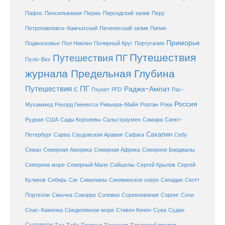
Перу
Пафос
Пенсильвания
Пермь
Персидский залив
Петропавловск-Камчатский
Печенегский залив
Пипин
Приморье
Полярный Круг
Подмосковье
Пол Никлен
Португалия
Путешествия
Путешествия ПГ
Пуло-Вех
журнала Предельная Глубина
Путешествия с ПГ
Раджа-Ампат
Пхукет
РГО
Рас-
Россия
Мухаммед
Рекорд Гиннесса
Ривьера-Майя
Роатан
Роки
США
Сады Королевы
Рудная
Сальстраумен
Самара
Санкт-
Сахалин
Саудовская Аравия
Себу
Петербург
Сарва
Сафага
Севан
Северная Америка
Северная Африка
Северное Бирджалы
Сейшелы
Северное море
Северный Мале
Сергей Крылов
Сергей
Куликов
Сибирь
Сиг
Симиланы
Синявинское озеро
Сипадан
Скотт
Соловки
Соревнования
Портелли
Смычка
Сокорро
Соронг
Сочи
Средиземное море
Спас-Каменка
Стивен Кинен
Сува
Судан