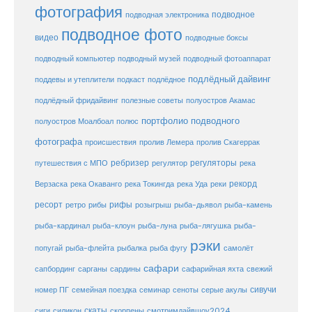
фотография
подводное
подводная электроника
подводное фото
видео
подводные боксы
подводный музей
подводный компьютер
подводный фотоаппарат
подлёдный дайвинг
поддевы и утеплители
подкаст
подлёдное
подлёдный фридайвинг
полезные советы
полуостров Акамас
портфолио подводного
полуостров Моалбоал
полюс
фотографа
происшествия
пролив Лемера
пролив Скагеррак
ребризер
регуляторы
путешествия с МПО
регулятор
река
рекорд
Верзаска
река Окаванго
река Токингда
река Уда
реки
ресорт
рифы
ретро
рибы
розыгрыш
рыба-дьявол
рыба-камень
рыба-клоун
рыба-кардинал
рыба-луна
рыба-лягушка
рыба-
рэки
попугай
рыба-флейта
рыбалка
рыба фугу
самолёт
сафари
сафарийная яхта
сапбординг
сарганы
сардины
свежий
сивучи
сеноты
номер ПГ
семейная поездка
семинар
серые акулы
скаты
скорпены
смотримдайвшоу2024
сиги
силикон