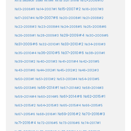
№12•2006#10
яхта Seawolf Steel
яхтинг
яхты Sun Shine
№15•2007#2
№14•2007#1
№16•2007#3
№13•2006#11
№19•2007#6
№20•2008#1
№17•2007#4
№21•2008#2
№25•2008#6
№22•2008#3
№23•2008#4
№24•2008#5
№29•2009#4
№30•2009#5
№26•2009#1
№28•2009#3
№33•2010#2
№31•2009#6
№32•2010#1
№34•2010#3
№37•2010#6
№35•2010#4
№36•2010#5
№38•2011#1
№39•2011#2
№40•2011#3
№41•2011#4
№42•2011#5
№43•2011#6
№44•2012#1
№45•2012#2
№46•2012#3
№50•2013#1
№51•2013#2
№53•2013#4
№54•2013#5
№55•2013#6
№56•2014#1
№58•2014#3
№57•2014#2
№61•2014#6
№62•2015#1
№59•2014#4
№60•2014#5
№64•2015#3
№63•2015#2
№65•2015#4
№66•2015#5
№70•2016#3
№69•2016#2
№67•2015#6
№68•2016#1
№71•2016#4
№72•2016#5
№73•2016#6
№74•2017#1