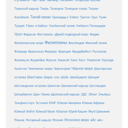
Сулавеси
Таиланд
Таа
Таба
Танзания
Татарский пролив
Телецкое озеро
Тверской карьер
Тверь
Телецкое
Тигран
Тихий океан
Трук
Азизбекян
Тринидад и Тобаго
Тритон
Туим
Турция
Тёркс и Кайкос
Ульбанский залив
Умберто Пелиццари
Урал
Фарасан
Фестиваль «Дикий подводный мир»
Фиджи
Филиппины
Филиппинское море
Финляндия
Финский залив
Флорида
Франсиско Ферерас
Франция
ФридайвФест Рускеала
Фувамула
Хургада
Фуджейра
Фукуок
Хакасия
Ханс Хасс
Хорватия
Чёрное море
Чемпионат мира
Шантарские
Хьюстон
Черногория
Шантары
острова
Шарм-эль-Шейх
Швейцария
Швеция
Шетландские острова
Шикотан
Шиловский карьер
Шотландия
Шпицберген
Шри-Ланка
Щёлковский карьер
ЭДС
Эйлат
Эльбрус
ЮАР
Эльфинстоун
Эстония
Южная Америка
Южная Африка
Юкатан
Юрий Кашин
Южный Лейте
Южный Мале
Якуб Шиманек
Японское море
айс
Яльчик
Янтарный карьер
Япония
айс-