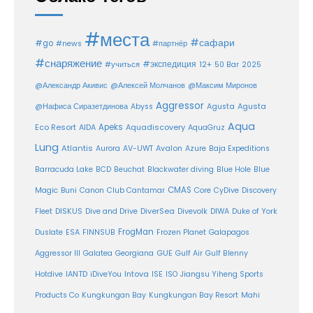
#места
#сафари
#go
#news
#партнёр
#снаряжение
#экспедиция
12+
#учиться
50 Bar
2025
@Александр Акивис
@Алексей Молчанов
@Максим Миронов
Aggressor
Agusta
@Нафиса Сиразетдинова
Abyss
Agusta
Aqua
Eco Resort
Apeks
Aquadiscovery
AIDA
AquaGruz
Lung
Atlantis
Aurora
AV-UWT
Avalon
Azure
Baja Expeditions
Barracuda Lake
BCD
Beuchat
Blackwater diving
Blue Hole
Blue
CMAS
Magic
Buni
Canon
Club Cantamar
Core
CyDive
Discovery
DiverSea
Fleet
DISKUS
Dive and Drive
Divevolk
DIWA
Duke of York
FrogMan
Duslate
ESA
FINNSUB
Frozen Planet
Galapagos
Aggressor III
Galatea
Georgiana
GUE
Gulf Air
Gulf Blenny
Intova
Hotdive
IANTD
iDiveYou
ISE
ISO
Jiangsu Yiheng Sports
Products Co
Kungkungan Bay
Kungkungan Bay Resort
Mahi