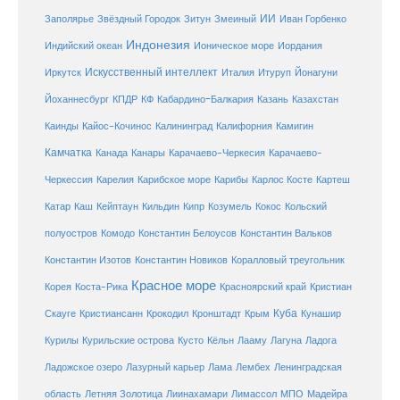
ИИ
Заполярье
Звёздный Городок
Зитун
Змеиный
Иван Горбенко
Индонезия
Индийский океан
Ионическое море
Иордания
Искусственный интеллект
Иркутск
Италия
Итуруп
Йонагуни
Кабардино-Балкария
Казахстан
Йоханнесбург
КПДР
КФ
Казань
Каинды
Кайос-Кочинос
Калининград
Калифорния
Камигин
Камчатка
Карачаево-Черкесия
Канада
Канары
Карачаево-
Карибское море
Карибы
Черкессия
Карелия
Карлос Косте
Картеш
Катар
Каш
Кипр
Кейптаун
Кильдин
Козумель
Кокос
Кольский
полуостров
Комодо
Константин Белоусов
Константин Вальков
Константин Изотов
Константин Новиков
Коралловый треугольник
Красное море
Корея
Коста-Рика
Красноярский край
Кристиан
Куба
Крым
Скауге
Кристиансанн
Крокодил
Кронштадт
Кунашир
Курилы
Курильские острова
Кусто
Кёльн
Лааму
Лагуна
Ладога
Ладожское озеро
Лазурный карьер
Лама
Лембех
Ленинградская
Летняя Золотица
область
Лиинахамари
Лимассол
МПО
Мадейра