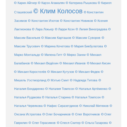
© Карин Айгнер
© Карэн Агамалян
© Катерина Рышкова
© Кирилл
© Клим Колосов
Сташевский
© Константин
Засимов
© Константин Изотов
© Константин Новиков
© Ксения
© Ларри Коэн
Лактионова
© Лара Локьер
© Лилия Виноградова
©
Максим Васильев
© Максим Карташов
© Максим Суворов
©
©
Максим Трусевич
© Марина Кочетова
© Мария Бикбулатова
Марко Монтальдо
© Милена Гитт
© Мирко Занни
© Михаил
© Михаил Кисин
Балабанов
© Михаил Ведёхин
© Михаил Иванов
© Михаил Коростелёв
© Михаил Кутузов
© Михаил Федюк
©
©
Мишель Уэстморланд
© Мэтью Смит
© Надежда Титова
Наталия Бондаренко
© Наталия Томпсон
© Наталья Артёменко
©
Наталья Рудакова
© Наталья Старина
© Наталья Томпсон
©
Наталья Червякова
© Нафис Сиразетдинов
© Николай Митюков
©
© Олег Бочарников
Оксана Истратова
© Олег Воротников
© Олег
Гаврилин
© Олег Герасимов
© Олеся Скитер
© Ольга Газарова
©