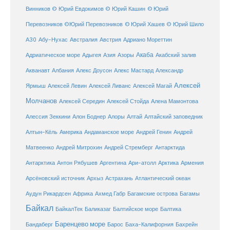
Винников
© Юрий Евдокимов
© Юрий Кашин
© Юрий
Перевозников
©Юрий Перевозников
© Юрий Хашев
© Юрий Шило
Австралия
А30
Абу-Нухас
Австрия
Адриано Мореттин
Акаба
Адриатическое море
Адыгея
Азия
Азоры
Акабский залив
Александр
Акванавт
Албания
Алекс Доусон
Алекс Мастард
Алексей
Ярмыш
Алексей Левин
Алексей Ливанс
Алексей Магай
Молчанов
Алексей Середин
Алексей Стойда
Алена Мамонтова
Алтай
Алессия Зеккини
Алон Боднер
Алоры
Алтайский заповедник
Алтын-Кёль
Америка
Андаманское море
Андрей Генин
Андрей
Антарктида
Матвеенко
Андрей Митрохин
Андрей Стремберг
Армения
Антарктика
Антон Рябушев
Аргентина
Ари-атолл
Арктика
Атлантический океан
Арсёновский источник
Архыз
Астрахань
Ахмед Габр
Багамы
Аудун Рикардсен
Африка
Багамские острова
Байкал
БайкалТек
Балтика
Баликазаг
Балтийское море
Баренцево море
Бандаберг
Барос
Баха-Калифорния
Бахрейн