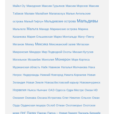
Майкл Оу
Македония
Максим Гурьянов
Максим Морозов
Максим
Малайзия
Табаков
Малави
Малапаскуа
Малые Антильские
Мальдивы
Мальдивские острова
острова
Малый Гифтун
Мальта
Мальпело
Манадо
Марианские острова
Марина
Мачу-Пикчу
Казанкова
Мария Ольшевская
Марко Монтальдо
Мексика
Мексиканский залив
Меганом
Меему
Метаскан
Микронезия
Миндоро
Мир Подводной Охоты
Михаил Кутузов
Монерон
Монголия
Могильное
Мозамбик
Море Кортеса
Мурманская область
Набк
Навиком
Наталья Молчанова
Наха
Негрос
Нидерланды
Нижний Новгород
Никита Корнилов
Новая
Зеландия
Новая Земля
Новоасбестовский карьер
Новомичуринск
Норвегия
Океан HD
Ньяса
Ньячанг
ОАЭ
Одесса
Одри Местре
Океания
Окинава
Оксана Истратова
Олег Никитин
Ольхон
Оман
Охотоморье
Охотское
Орда
Ординская пещера
Ослоб
Отман
море
Палау
Папуа – Новая Гвинея
ПНГ
Панган
Паскаль Бернабе