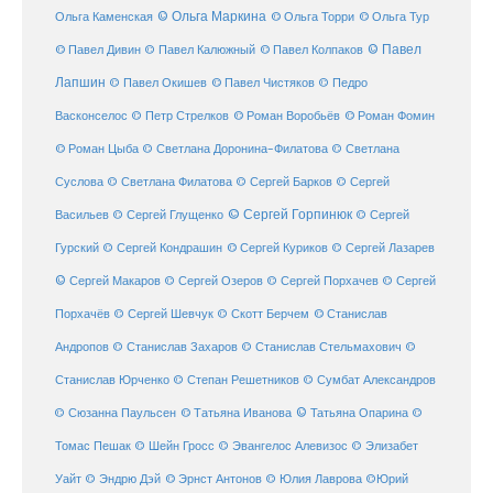
© Ольга Маркина
© Ольга Торри
Ольга Каменская
© Ольга Тур
© Павел Дивин
© Павел
© Павел Калюжный
© Павел Колпаков
Лапшин
© Павел Чистяков
© Павел Окишев
© Педро
© Роман Воробьёв
© Роман Фомин
Васконселос
© Петр Стрелков
© Роман Цыба
© Светлана Доронина-Филатова
© Светлана
Суслова
© Светлана Филатова
© Сергей Барков
© Сергей
© Сергей Горпинюк
Васильев
© Сергей Глущенко
© Сергей
Гурский
© Сергей Кондрашин
© Сергей Куриков
© Сергей Лазарев
© Сергей Макаров
© Сергей Озеров
© Сергей Порхачев
© Сергей
© Станислав
Порхачёв
© Сергей Шевчук
© Скотт Берчем
Андропов
© Станислав Захаров
© Станислав Стельмахович
©
Станислав Юрченко
© Степан Решетников
© Сумбат Александров
© Татьяна Иванова
© Татьяна Опарина
© Сюзанна Паульсен
©
Томас Пешак
© Шейн Гросс
© Эвангелос Алевизос
© Элизабет
Уайт
© Эндрю Дэй
© Эрнст Антонов
© Юлия Лаврова
©Юрий