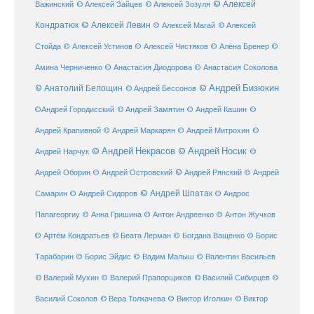
© Алексей
© Алексей Зайцев
Важинский
© Алексей Зозуля
Кондратюк
© Алексей Левин
© Алексей
© Алексей Магай
Стойда
© Алексей Устинов
© Алексей Чистяков
© Алёна Бренер
©
Амина Черниченко
© Анастасия Диодорова
© Анастасия Соколова
© Анатолий Белощин
© Андрей Бизюкин
© Андрей Бессонов
©
©Андрей Городисский
© Андрей Замятин
© Андрей Кашин
Андрей Крапивной
©
© Андрей Маркарян
© Андрей Митрохин
© Андрей Некрасов
© Андрей Носик
Андрей Нарчук
©
© Андрей Рянский
Андрей Оборин
© Андрей Островский
© Андрей
© Андрей Шпатак
Самарин
© Андрей Сидоров
© Андрос
Папагеоргиу
© Анна Гришина
© Антон Андреенко
© Антон Жучков
© Беата Лерман
© Артём Кондратьев
© Богдана Ващенко
© Борис
Тарабарин
© Борис Эйдис
© Вадим Малыш
© Валентин Васильев
© Валерий Мухин
© Валерий Прапорщиков
© Василий Сибирцев
©
© Виктор
Василий Соколов
© Вера Толкачева
© Виктор Иголкин