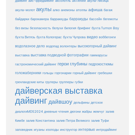
актинии
акула-лисица
дайвинг
айс-фридайвинг
аксолотль
акулы
афиша
анемоны
акула-молот
алко
атоллы
багаж
барракуды
бассейн
байдарки
барокамера
барраккуды
бегемоты
белухи
брифинг
без визы
безопасность
билогия
бухта Tumon Bay
видео
бухта Витязь
бухта Кологерас
бухта Чупрова
воббегонги
водолазное дело
высокогорный дайвинг
водопад
волонтеры
выставка
выставка подводной фотографии
гаммарусы
герои глубины
гидрокостюмы
гастрономический дайвинг
голожаберники
горгонарии
горный дайвинг
гребешки
гольцы
груперы
губки
гренландские киты
групперы
дайверская выставка
дайвинг
дайвшоу
дельфины
детское
диалогиMDS2024
дневные чтения
дюгони
жабры
жемчуг
залив
Кимбе
залив Константина
залив Петра Великого
залив Туфи
заповедник
интервью
игуаны
изоподы
инструктор
интродайвинг