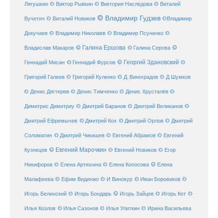
Лягушкин
© Виктор Рывкин
© Виктория Наследова
© Виталий
© Владимир Гудзев
Вучетич
© Виталий Новиков
©Владимир
Докучаев
© Владимир Николаев
© Владимир Псуненко
©
© Галина Ершова
© Галина Серова
©
Владислав Макаров
Геннадий Мисан
© Геннадий Фурсов
© Георгий Здановский
©
Григорий Галеев
© Григорий Куленко
© Д. Виноградов
© Д Шумков
© Денис Дягтерев
© Денис Тимченко
© Денис Хрусталёв
©
Димитрис Димитриу
© Дмитрий Баранов
© Дмитрий Великанов
©
© Дмитрий Орлов
Дмитрий Ефремычев
© Дмитрий Кох
© Дмитрий
Соломатин
© Дмитрий Чикишев
© Евгений Абрамов
© Евгений
© Евгений Марочкин
Кузнецов
© Евгений Новиков
© Егор
© Елена
Никифоров
© Елена Артюхина
© Елена Копосова
Малафеева
© Иван Боровиков
© Ефим Видинжо
© И Винокур
©
© Игорь Зайцев
Игорь Белинский
© Игорь Бондарь
© Игорь Кот
©
Илья Козлов
© Илья Сазонов
© Илья Улиткин
© Ирина Васильева