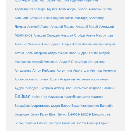
Австралия
А30
Абу-Нухас
Австрия
Адриано Мореттин
Акаба
Адриатическое море
Адыгея
Азия
Азоры
Акабский залив
Александр
Акванавт
Албания
Алекс Доусон
Алекс Мастард
Алексей
Ярмыш
Алексей Левин
Алексей Ливанс
Алексей Магай
Молчанов
Алексей Середин
Алексей Стойда
Алена Мамонтова
Алтай
Алессия Зеккини
Алон Боднер
Алоры
Алтайский заповедник
Алтын-Кёль
Америка
Андаманское море
Андрей Генин
Андрей
Антарктида
Матвеенко
Андрей Митрохин
Андрей Стремберг
Армения
Антарктика
Антон Рябушев
Аргентина
Ари-атолл
Арктика
Атлантический океан
Арсёновский источник
Архыз
Астрахань
Ахмед Габр
Багамы
Аудун Рикардсен
Африка
Багамские острова
Байкал
БайкалТек
Балтика
Баликазаг
Балтийское море
Баренцево море
Бандаберг
Барос
Баха-Калифорния
Бахрейн
Белое море
Башкирия
Бекки Каган Шотт
Белиз
Белоруссия
Белый тюлень
Бизнес-завтрак
Ближний Восток
Бонэйр
Борис