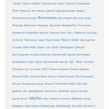
Турция
Тёркс и Кайкос
Ульбанский залив
Умберто Пелиццари
Урал
Фарасан
Фестиваль «Дикий подводный мир»
Фиджи
Филиппины
Филиппинское море
Финляндия
Финский залив
Флорида
Франсиско Ферерас
Франция
ФридайвФест Рускеала
Фувамула
Хургада
Фуджейра
Фукуок
Хакасия
Ханс Хасс
Хорватия
Чёрное море
Чемпионат мира
Шантарские
Хьюстон
Черногория
Шантары
острова
Шарм-эль-Шейх
Швейцария
Швеция
Шетландские острова
Шикотан
Шиловский карьер
Шотландия
Шпицберген
Шри-Ланка
Щёлковский карьер
ЭДС
Эйлат
Эльбрус
ЮАР
Эльфинстоун
Эстония
Южная Америка
Южная Африка
Юкатан
Юрий Кашин
Южный Лейте
Южный Мале
Якуб Шиманек
Японское море
айс
Яльчик
Янтарный карьер
Япония
айс-
актинии
акула-лисица
дайвинг
айс-фридайвинг
аксолотль
акулы
афиша
анемоны
акула-молот
алко
атоллы
багаж
барракуды
бассейн
байдарки
барокамера
барраккуды
бегемоты