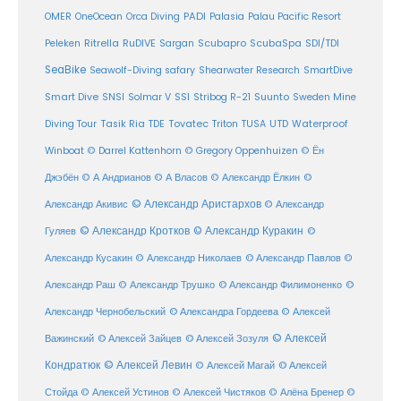
PADI
OMER
OneOcean
Orca Diving
Palasia
Palau Pacific Resort
Ritrella
RuDIVE
Peleken
Sargan
Scubapro
ScubaSpa
SDI/TDI
SeaBike
Seawolf-Diving safary
Shearwater Research
SmartDive
SSI
Suunto
Smart Dive
SNSI
Solmar V
Stribog R-21
Sweden Mine
Diving Tour
Tasik Ria
TDE
Tovatec
Triton
TUSA
UTD
Waterproof
Winboat
© Darrel Kattenhorn
© Gregory Oppenhuizen
© Ён
Джэбён
© А Андрианов
© А Власов
© Александр Ёлкин
©
© Александр Аристархов
Александр Акивис
© Александр
© Александр Кротков
© Александр Куракин
Гуляев
©
Александр Кусакин
© Александр Николаев
© Александр Павлов
©
Александр Раш
© Александр Трушко
© Александр Филимоненко
©
Александр Чернобельский
© Александра Гордеева
© Алексей
© Алексей
© Алексей Зайцев
Важинский
© Алексей Зозуля
Кондратюк
© Алексей Левин
© Алексей
© Алексей Магай
Стойда
© Алексей Устинов
© Алексей Чистяков
© Алёна Бренер
©