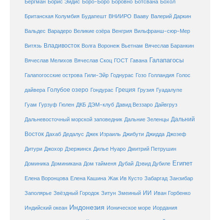
Бергман
Борис Эйдис
Боро-Боро
Боровно
Ботсвана
Бохол
Британская Колумбия
Будапешт
ВНИИРО
Вааву
Валерий Даркин
Венгрия
Вальдес
Варадеро
Великие озёра
Вильфранш-сюр-Мер
Владивосток
Волга
Витязь
Воронеж
Вьетнам
Вячеслав Баранкин
Галапагосы
Вячеслав Мелихов
Вячеслав Скоц
ГОСТ
Гавана
Галапогосские острова
Гили-Эйр
Годнурас
Гозо
Голландия
Голос
Голубое озеро
Греция
Гуадалупе
дайвера
Гондурас
Грузия
Гуам
ДКБ
Гурзуф
Гюлен
ДЭМ-клуб
Давид Веззаро
Дайвгруз
Дальний
Дальневосточный морской заповедник
Дальние Зеленцы
Восток
Дахаб
Дедалус
Джек Израиль
Джибути
Джидда
Джозеф
Дитури
Джохор
Дзержинск
Дилье Нуаро
Дмитрий Петрушин
Египет
Доминика
Доминикана
Дом тайменя
Дубай
Дэвид Дубиле
Елена Кашина
Елена Воронцова
Жак Ив Кусто
Забаргад
Занзибар
ИИ
Заполярье
Звёздный Городок
Зитун
Змеиный
Иван Горбенко
Индонезия
Индийский океан
Ионическое море
Иордания