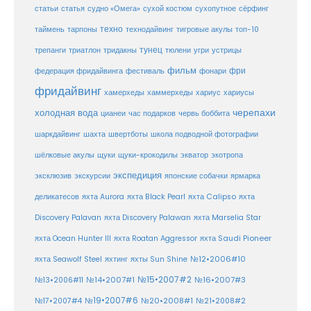
статья
сухой костюм
статьи
судно «Омега»
сухопутное
сёрфинг
таймень
техно
технодайвинг
тарпоны
тигровые акулы
топ-10
тунец
тюлени
трепанги
триатлон
тридакны
угри
устрицы
фильм
фри
федерация фридайвинга
фестиваль
фонари
фридайвинг
хаммерхеды
хамерхеды
хариус
хариусы
черепахи
холодная вода
цианеи
час подарков
червь боббита
шахта
школа подводной фотографии
шаркдайвинг
швертботы
шёлковые акулы
щуки
щуки-крокодилы
экватор
экотропа
экспедиция
эксклюзив
экскурсии
японские собачки
ярмарка
деликатесов
яхта Aurora
яхта Black Pearl
яхта Calipso
яхта
Discovery Palavan
яхта Discovery Palawan
яхта Marselia Star
яхта Ocean Hunter III
яхта Roatan Aggressor
яхта Saudi Pioneer
№12•2006#10
яхта Seawolf Steel
яхтинг
яхты Sun Shine
№15•2007#2
№14•2007#1
№16•2007#3
№13•2006#11
№19•2007#6
№20•2008#1
№17•2007#4
№21•2008#2