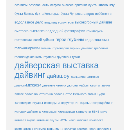
белухи
брифинг
без визы
безопасность
билогия
бухта Tumon Bay
видео
бухта Витязь
бухта Кологерас
бухта Чупрова
воббегонги
водолазное дело
высокогорный дайвинг
водопад
волонтеры
выставка
выставка подводной фотографии
гаммарусы
герои глубины
гидрокостюмы
гастрономический дайвинг
голожаберники
горгонарии
горный дайвинг
гребешки
гольцы
груперы
губки
гренландские киты
групперы
дайверская выставка
дайвинг
дайвшоу
дельфины
детское
диалогиMDS2024
дневные чтения
дюгони
жабры
жемчуг
залив
Кимбе
залив Константина
залив Петра Великого
залив Туфи
заповедник
интервью
игуаны
изоподы
инструктор
интродайвинг
кейв
кальмары
каракатицы
история дайвинга
кашалоты
кино
киты
китовые акулы
китовая акула
клип
колонка
комплект
кораллы
компьютеры
косатки
космос
конкурс
краб
крабоеды