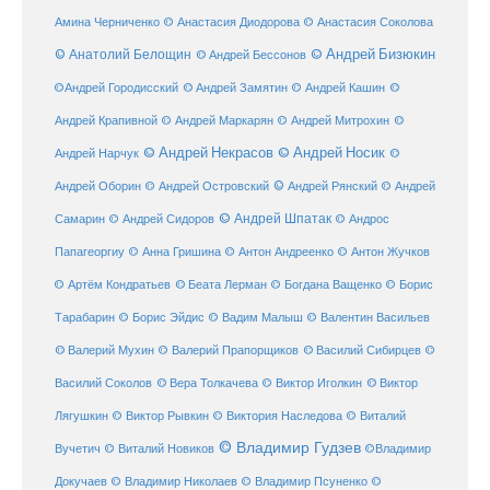
Амина Черниченко
© Анастасия Диодорова
© Анастасия Соколова
© Анатолий Белощин
© Андрей Бизюкин
© Андрей Бессонов
©
©Андрей Городисский
© Андрей Замятин
© Андрей Кашин
Андрей Крапивной
©
© Андрей Маркарян
© Андрей Митрохин
© Андрей Некрасов
© Андрей Носик
Андрей Нарчук
©
© Андрей Рянский
Андрей Оборин
© Андрей Островский
© Андрей
© Андрей Шпатак
Самарин
© Андрей Сидоров
© Андрос
Папагеоргиу
© Анна Гришина
© Антон Андреенко
© Антон Жучков
© Беата Лерман
© Артём Кондратьев
© Богдана Ващенко
© Борис
Тарабарин
© Борис Эйдис
© Вадим Малыш
© Валентин Васильев
© Валерий Мухин
© Валерий Прапорщиков
© Василий Сибирцев
©
© Виктор
Василий Соколов
© Вера Толкачева
© Виктор Иголкин
Лягушкин
© Виктор Рывкин
© Виктория Наследова
© Виталий
© Владимир Гудзев
Вучетич
© Виталий Новиков
©Владимир
Докучаев
© Владимир Николаев
© Владимир Псуненко
©