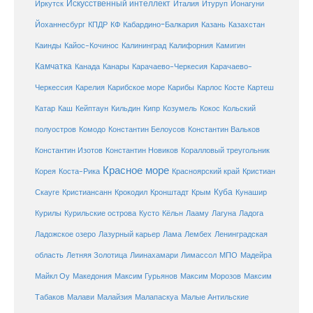
Искусственный интеллект
Иркутск
Италия
Итуруп
Йонагуни
Кабардино-Балкария
Казахстан
Йоханнесбург
КПДР
КФ
Казань
Каинды
Кайос-Кочинос
Калининград
Калифорния
Камигин
Камчатка
Карачаево-Черкесия
Канада
Канары
Карачаево-
Карибское море
Карибы
Черкессия
Карелия
Карлос Косте
Картеш
Катар
Каш
Кипр
Кейптаун
Кильдин
Козумель
Кокос
Кольский
полуостров
Комодо
Константин Белоусов
Константин Вальков
Константин Изотов
Константин Новиков
Коралловый треугольник
Красное море
Корея
Коста-Рика
Красноярский край
Кристиан
Куба
Крым
Скауге
Кристиансанн
Крокодил
Кронштадт
Кунашир
Курилы
Курильские острова
Кусто
Кёльн
Лааму
Лагуна
Ладога
Ладожское озеро
Лазурный карьер
Лама
Лембех
Ленинградская
Летняя Золотица
область
Лиинахамари
Лимассол
МПО
Мадейра
Майкл Оу
Македония
Максим Гурьянов
Максим Морозов
Максим
Малайзия
Табаков
Малави
Малапаскуа
Малые Антильские