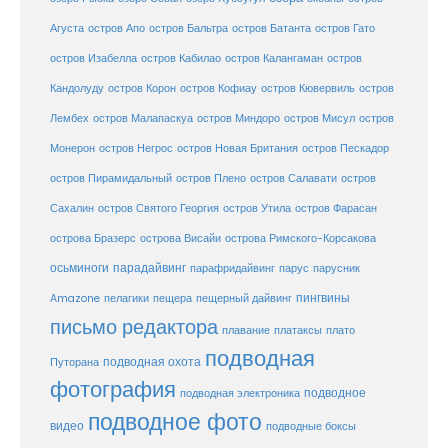
Агуста
остров Апо
остров Бальтра
остров Батанта
остров Гато
остров Изабелла
остров Кабилао
остров Калангаман
остров
Кандолуду
остров Корон
остров Кофиау
остров Кювервиль
остров
остров
Лембех
остров Малапаскуа
остров Миндоро
остров Мисул
Монерон
остров Негрос
остров Новая Британия
остров Пескадор
остров Пирамидальный
остров Плено
остров Салавати
остров
Сахалин
остров Святого Георгия
остров Утила
остров Фарасан
острова Бразерс
острова Висайи
острова Римского-Корсакова
осьминоги
парадайвинг
парус
парафридайвинг
парусник
пещерный дайвинг
пингвины
Amazone
пелагики
пещера
письмо редактора
плато
плавание
платаксы
подводная
подводная охота
Путорана
фотография
подводное
подводная электроника
подводное фото
видео
подводные боксы