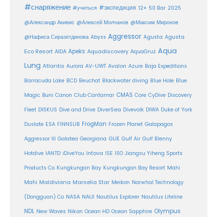
#снаряжение
#экспедиция
12+
#учиться
50 Bar
2025
@Александр Акивис
@Алексей Молчанов
@Максим Миронов
Aggressor
Agusta
@Нафиса Сиразетдинова
Abyss
Agusta
Aqua
Eco Resort
Apeks
Aquadiscovery
AIDA
AquaGruz
Lung
Atlantis
Aurora
AV-UWT
Avalon
Azure
Baja Expeditions
Barracuda Lake
BCD
Beuchat
Blackwater diving
Blue Hole
Blue
CMAS
Magic
Buni
Canon
Club Cantamar
Core
CyDive
Discovery
DiverSea
Fleet
DISKUS
Dive and Drive
Divevolk
DIWA
Duke of York
FrogMan
Duslate
ESA
FINNSUB
Frozen Planet
Galapagos
Aggressor III
Galatea
Georgiana
GUE
Gulf Air
Gulf Blenny
Intova
Hotdive
IANTD
iDiveYou
ISE
ISO
Jiangsu Yiheng Sports
Products Co
Kungkungan Bay
Kungkungan Bay Resort
Mahi
Maldiviana
Marselia Star
Mahi
Meikon
Narwhal Technology
(Dongguan) Co
NASA
NAUI
Nautilus Explorer
Nautilus Lifeline
Olympus
NDL
Nikon
New Waves
Ocean HD
Ocean Sapphire