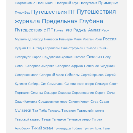
Приморье
Полярный Круг
Подмосковье
Пол Никлен
Португалия
Путешествия
Путешествия ПГ
Пуло-Вех
журнала Предельная Глубина
Путешествия с ПГ
Раджа-Ампат
Пхукет
РГО
Рас-
Россия
Мухаммед
Рекорд Гиннесса
Ривьера-Майя
Роатан
Роки
США
Сады Королевы
Рудная
Сальстраумен
Самара
Санкт-
Сахалин
Саудовская Аравия
Себу
Петербург
Сарва
Сафага
Севан
Северная Америка
Северная Африка
Северное Бирджалы
Сейшелы
Северное море
Северный Мале
Сергей Крылов
Сергей
Куликов
Сибирь
Сиг
Симиланы
Синявинское озеро
Сипадан
Скотт
Соловки
Соревнования
Портелли
Смычка
Сокорро
Соронг
Сочи
Средиземное море
Спас-Каменка
Стивен Кинен
Сува
Судан
Сулавеси
Таиланд
Таа
Таба
Танзания
Татарский пролив
Телецкое озеро
Тверской карьер
Тверь
Телецкое
Тигран
Тихий океан
Трук
Азизбекян
Тринидад и Тобаго
Тритон
Туим