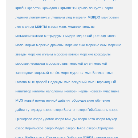
крабы
крокодилы
крылатки
лангусты
креветки
крыло
ларги
макро
ледники
лонгиманусы
луцианы
лёд
макрели
мангровый
манты
лес
мангры
маски
маяк
медведи
медузы
мировой рекорд
металлоискатели
метридиумы
мидии
мола-
морские ежи
морские
мола
моржи
морские драконы
морские ежы
звёзды
морские игуаны
морские котики
морские крокодилы
морские львы
морские леопарды
морской ангел
морской
морской конёк
мурены
заповедник
моря
мыс Великан
мыс
Гамова
мыс Доброй Надежды
мыс Кекурный
мыс Пирамидный
навигатор
нерпы
новости участника
налимы
наполеоны
неопрен
MDS
новый номер
оборудование
обучение
ночной дайвинг
дайвингу
озеро
одежда
озеро Балатон
озеро Гийибакшель
озеро
Грюнерзее
озеро Долгое
озеро Каинды
озеро Кета
озеро Клухор
озеро Курильское
озеро Медуз
озеро Ньяса
озеро Охридское
озёра
озеро Рыбка
озеро Севан
озеро Хубсугул
океаны
остров