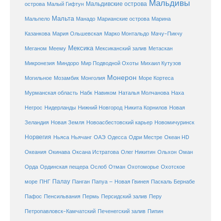
Мальдивы
Мальдивские острова
острова
Малый Гифтун
Мальта
Мальпело
Манадо
Марианские острова
Марина
Мачу-Пикчу
Казанкова
Мария Ольшевская
Марко Монтальдо
Мексика
Мексиканский залив
Меганом
Меему
Метаскан
Микронезия
Миндоро
Мир Подводной Охоты
Михаил Кутузов
Монерон
Монголия
Могильное
Мозамбик
Море Кортеса
Мурманская область
Набк
Навиком
Наталья Молчанова
Наха
Негрос
Нидерланды
Нижний Новгород
Никита Корнилов
Новая
Зеландия
Новая Земля
Новоасбестовский карьер
Новомичуринск
Норвегия
Океан HD
Ньяса
Ньячанг
ОАЭ
Одесса
Одри Местре
Океания
Окинава
Оксана Истратова
Олег Никитин
Ольхон
Оман
Охотоморье
Охотское
Орда
Ординская пещера
Ослоб
Отман
море
Палау
Папуа – Новая Гвинея
ПНГ
Панган
Паскаль Бернабе
Перу
Пафос
Пенсильвания
Пермь
Персидский залив
Петропавловск-Камчатский
Печенегский залив
Пипин