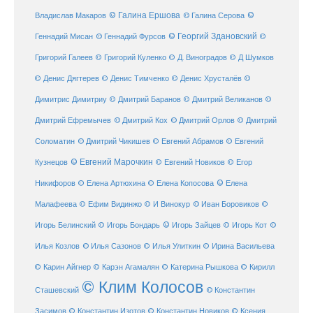
© Галина Ершова
© Галина Серова
©
Владислав Макаров
Геннадий Мисан
© Геннадий Фурсов
© Георгий Здановский
©
Григорий Галеев
© Григорий Куленко
© Д. Виноградов
© Д Шумков
© Денис Дягтерев
© Денис Тимченко
© Денис Хрусталёв
©
Димитрис Димитриу
© Дмитрий Баранов
© Дмитрий Великанов
©
© Дмитрий Орлов
Дмитрий Ефремычев
© Дмитрий Кох
© Дмитрий
Соломатин
© Дмитрий Чикишев
© Евгений Абрамов
© Евгений
© Евгений Марочкин
Кузнецов
© Евгений Новиков
© Егор
© Елена
Никифоров
© Елена Артюхина
© Елена Копосова
Малафеева
© Иван Боровиков
© Ефим Видинжо
© И Винокур
©
© Игорь Зайцев
Игорь Белинский
© Игорь Бондарь
© Игорь Кот
©
Илья Козлов
© Илья Сазонов
© Илья Улиткин
© Ирина Васильева
© Карин Айгнер
© Карэн Агамалян
© Катерина Рышкова
© Кирилл
© Клим Колосов
Сташевский
© Константин
Засимов
© Константин Изотов
© Константин Новиков
© Ксения