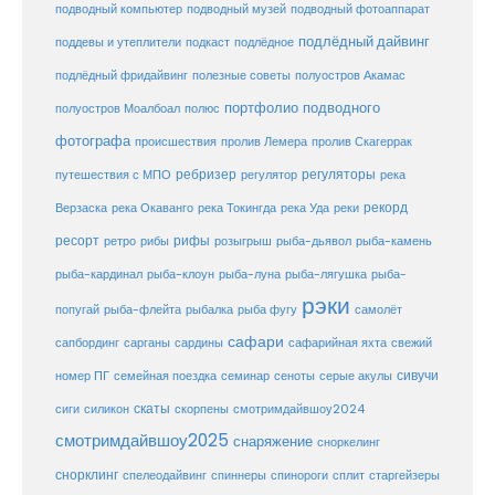
подводный музей
подводный компьютер
подводный фотоаппарат
подлёдный дайвинг
поддевы и утеплители
подкаст
подлёдное
подлёдный фридайвинг
полезные советы
полуостров Акамас
портфолио подводного
полуостров Моалбоал
полюс
фотографа
происшествия
пролив Лемера
пролив Скагеррак
ребризер
регуляторы
путешествия с МПО
регулятор
река
рекорд
Верзаска
река Окаванго
река Токингда
река Уда
реки
ресорт
рифы
ретро
рибы
розыгрыш
рыба-дьявол
рыба-камень
рыба-клоун
рыба-кардинал
рыба-луна
рыба-лягушка
рыба-
рэки
попугай
рыба-флейта
рыбалка
рыба фугу
самолёт
сафари
сафарийная яхта
сапбординг
сарганы
сардины
свежий
сивучи
сеноты
номер ПГ
семейная поездка
семинар
серые акулы
скаты
скорпены
смотримдайвшоу2024
сиги
силикон
смотримдайвшоу2025
снаряжение
сноркелинг
снорклинг
спелеодайвинг
спиннеры
спинороги
сплит
старгейзеры