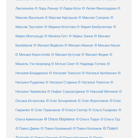
© Ларри Коэн
Лактионова
© Лара Локьер
© Лилия Виноградова
©
Максим Васильев
© Максим Карташов
© Максим Суворов
©
©
Максим Трусевич
© Марина Кочетова
© Мария Бикбулатова
Марко Монтальдо
© Милена Гитт
© Мирко Занни
© Михаил
© Михаил Кисин
Балабанов
© Михаил Ведёхин
© Михаил Иванов
© Михаил Коростелёв
© Михаил Кутузов
© Михаил Федюк
©
©
Мишель Уэстморланд
© Мэтью Смит
© Надежда Титова
Наталия Бондаренко
© Наталия Томпсон
© Наталья Артёменко
©
Наталья Рудакова
© Наталья Старина
© Наталья Томпсон
©
Наталья Червякова
© Нафис Сиразетдинов
© Николай Митюков
©
© Олег Бочарников
Оксана Истратова
© Олег Воротников
© Олег
Гаврилин
© Олег Герасимов
© Олеся Скитер
© Ольга Газарова
©
© Ольга Маркина
© Ольга Торри
Ольга Каменская
© Ольга Тур
© Павел Дивин
© Павел
© Павел Калюжный
© Павел Колпаков
Лапшин
© Павел Чистяков
© Павел Окишев
© Педро