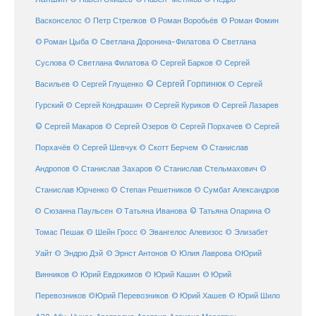
© Роман Воробьёв
© Роман Фомин
Васконселос
© Петр Стрелков
© Роман Цыба
© Светлана Доронина-Филатова
© Светлана
Суслова
© Светлана Филатова
© Сергей Барков
© Сергей
© Сергей Горпинюк
Васильев
© Сергей Глущенко
© Сергей
Гурский
© Сергей Кондрашин
© Сергей Куриков
© Сергей Лазарев
© Сергей Макаров
© Сергей Озеров
© Сергей Порхачев
© Сергей
© Станислав
Порхачёв
© Сергей Шевчук
© Скотт Берчем
Андропов
© Станислав Захаров
© Станислав Стельмахович
©
Станислав Юрченко
© Степан Решетников
© Сумбат Александров
© Татьяна Иванова
© Татьяна Опарина
© Сюзанна Паульсен
©
Томас Пешак
© Шейн Гросс
© Эвангелос Алевизос
© Элизабет
Уайт
© Эндрю Дэй
© Эрнст Антонов
© Юлия Лаврова
©Юрий
Винников
© Юрий Евдокимов
© Юрий Кашин
© Юрий
Перевозников
©Юрий Перевозников
© Юрий Хашев
© Юрий Шило