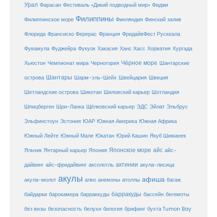
Урал
Фарасан
Фестиваль «Дикий подводный мир»
Фиджи
Филиппины
Филиппинское море
Финляндия
Финский залив
Флорида
Франсиско Ферерас
Франция
ФридайвФест Рускеала
Фувамула
Хургада
Фуджейра
Фукуок
Хакасия
Ханс Хасс
Хорватия
Чёрное море
Чемпионат мира
Шантарские
Хьюстон
Черногория
Шантары
острова
Шарм-эль-Шейх
Швейцария
Швеция
Шетландские острова
Шикотан
Шиловский карьер
Шотландия
Шпицберген
Шри-Ланка
Щёлковский карьер
ЭДС
Эйлат
Эльбрус
ЮАР
Эльфинстоун
Эстония
Южная Америка
Южная Африка
Юкатан
Юрий Кашин
Южный Лейте
Южный Мале
Якуб Шиманек
Японское море
айс
Яльчик
Янтарный карьер
Япония
айс-
актинии
акула-лисица
дайвинг
айс-фридайвинг
аксолотль
акулы
афиша
анемоны
акула-молот
алко
атоллы
багаж
барракуды
бассейн
байдарки
барокамера
барраккуды
бегемоты
белухи
брифинг
без визы
безопасность
билогия
бухта Tumon Bay