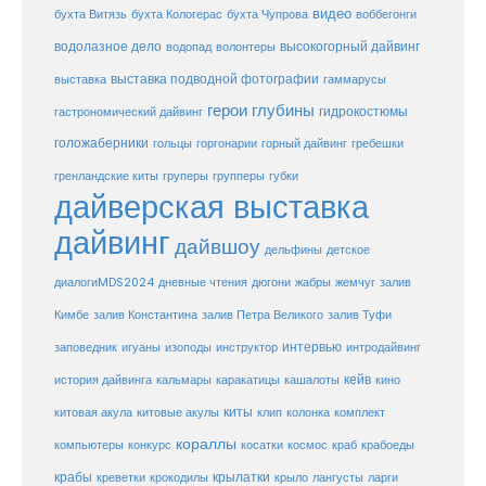
видео
бухта Витязь
бухта Кологерас
бухта Чупрова
воббегонги
водолазное дело
высокогорный дайвинг
водопад
волонтеры
выставка
выставка подводной фотографии
гаммарусы
герои глубины
гидрокостюмы
гастрономический дайвинг
голожаберники
горгонарии
горный дайвинг
гребешки
гольцы
груперы
губки
гренландские киты
групперы
дайверская выставка
дайвинг
дайвшоу
дельфины
детское
диалогиMDS2024
дневные чтения
дюгони
жабры
жемчуг
залив
Кимбе
залив Константина
залив Петра Великого
залив Туфи
заповедник
интервью
игуаны
изоподы
инструктор
интродайвинг
кейв
кальмары
каракатицы
история дайвинга
кашалоты
кино
киты
китовые акулы
китовая акула
клип
колонка
комплект
кораллы
компьютеры
косатки
космос
конкурс
краб
крабоеды
крабы
крокодилы
крылатки
лангусты
креветки
крыло
ларги