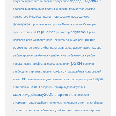
подлёдный дайвинг
поддевы и утеплители
подкаст
подлёдное
подлёдный фридайвинг
полезные советы
полуостров Акамас
портфолио подводного
полуостров Моалбоал
полюс
фотографа
происшествия
пролив Лемера
пролив Скагеррак
ребризер
регуляторы
путешествия с МПО
регулятор
река
рекорд
Верзаска
река Окаванго
река Токингда
река Уда
реки
ресорт
рифы
ретро
рибы
розыгрыш
рыба-дьявол
рыба-камень
рыба-клоун
рыба-кардинал
рыба-луна
рыба-лягушка
рыба-
рэки
попугай
рыба-флейта
рыбалка
рыба фугу
самолёт
сафари
сафарийная яхта
сапбординг
сарганы
сардины
свежий
сивучи
сеноты
номер ПГ
семейная поездка
семинар
серые акулы
скаты
скорпены
смотримдайвшоу2024
сиги
силикон
смотримдайвшоу2025
снаряжение
сноркелинг
снорклинг
спелеодайвинг
спиннеры
спинороги
сплит
старгейзеры
статья
сухой костюм
статьи
судно «Омега»
сухопутное
сёрфинг