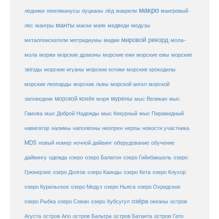
макро
ледники
лонгиманусы
луцианы
лёд
макрели
мангровый
манты
лес
мангры
маски
маяк
медведи
медузы
мировой рекорд
металлоискатели
метридиумы
мидии
мола-
морские ежи
морские
мола
моржи
морские драконы
морские ежы
звёзды
морские игуаны
морские котики
морские крокодилы
морские львы
морские леопарды
морской ангел
морской
морской конёк
мурены
заповедник
моря
мыс Великан
мыс
Гамова
мыс Доброй Надежды
мыс Кекурный
мыс Пирамидный
навигатор
нерпы
новости участника
налимы
наполеоны
неопрен
MDS
новый номер
оборудование
обучение
ночной дайвинг
дайвингу
озеро
одежда
озеро Балатон
озеро Гийибакшель
озеро
Грюнерзее
озеро Долгое
озеро Каинды
озеро Кета
озеро Клухор
озеро Курильское
озеро Медуз
озеро Ньяса
озеро Охридское
озёра
озеро Рыбка
озеро Севан
озеро Хубсугул
океаны
остров
Агуста
остров Апо
остров Бальтра
остров Батанта
остров Гато