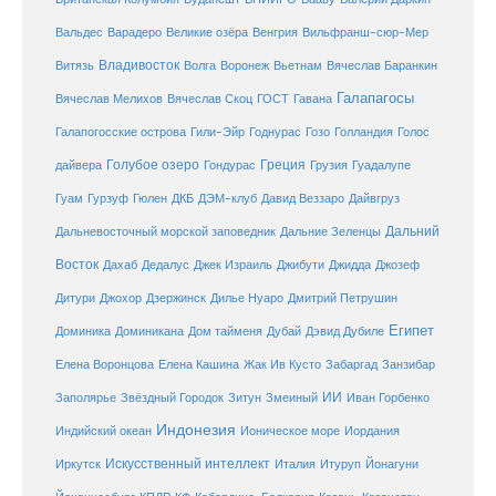
Венгрия
Вальдес
Варадеро
Великие озёра
Вильфранш-сюр-Мер
Владивосток
Волга
Витязь
Воронеж
Вьетнам
Вячеслав Баранкин
Галапагосы
Вячеслав Мелихов
Вячеслав Скоц
ГОСТ
Гавана
Галапогосские острова
Гили-Эйр
Годнурас
Гозо
Голландия
Голос
Голубое озеро
Греция
Гуадалупе
дайвера
Гондурас
Грузия
Гуам
ДКБ
Гурзуф
Гюлен
ДЭМ-клуб
Давид Веззаро
Дайвгруз
Дальний
Дальневосточный морской заповедник
Дальние Зеленцы
Восток
Дахаб
Дедалус
Джек Израиль
Джибути
Джидда
Джозеф
Дитури
Джохор
Дзержинск
Дилье Нуаро
Дмитрий Петрушин
Египет
Доминика
Доминикана
Дом тайменя
Дубай
Дэвид Дубиле
Елена Кашина
Елена Воронцова
Жак Ив Кусто
Забаргад
Занзибар
ИИ
Заполярье
Звёздный Городок
Зитун
Змеиный
Иван Горбенко
Индонезия
Индийский океан
Ионическое море
Иордания
Искусственный интеллект
Иркутск
Италия
Итуруп
Йонагуни