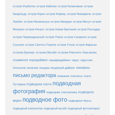
остров Изабелла
остров Кабилао
остров Калангаман
остров
Кандолуду
остров Корон
остров Кофиау
остров Кювервиль
остров
остров
Лембех
остров Малапаскуа
остров Миндоро
остров Мисул
Монерон
остров Негрос
остров Новая Британия
остров Пескадор
остров Пирамидальный
остров Плено
остров Салавати
остров
Сахалин
остров Святого Георгия
остров Утила
остров Фарасан
острова Бразерс
острова Висайи
острова Римского-Корсакова
осьминоги
парадайвинг
парус
парафридайвинг
парусник
пещерный дайвинг
пингвины
Amazone
пелагики
пещера
письмо редактора
плато
плавание
платаксы
подводная
подводная охота
Путорана
фотография
подводное
подводная электроника
подводное фото
видео
подводные боксы
подводный музей
подводный компьютер
подводный фотоаппарат