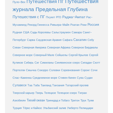
Путешествия
Путешествия ПГ
Пуло-Вех
журнала Предельная Глубина
Путешествия с ПГ
Раджа-Ампат
Пхукет
РГО
Рас-
Россия
Мухаммед
Рекорд Гиннесса
Ривьера-Майя
Роатан
Роки
США
Сады Королевы
Рудная
Сальстраумен
Самара
Санкт-
Сахалин
Саудовская Аравия
Себу
Петербург
Сарва
Сафага
Севан
Северная Америка
Северная Африка
Северное Бирджалы
Сейшелы
Северное море
Северный Мале
Сергей Крылов
Сергей
Куликов
Сибирь
Сиг
Симиланы
Синявинское озеро
Сипадан
Скотт
Соловки
Соревнования
Портелли
Смычка
Сокорро
Соронг
Сочи
Средиземное море
Спас-Каменка
Стивен Кинен
Сува
Судан
Сулавеси
Таиланд
Таа
Таба
Танзания
Татарский пролив
Телецкое озеро
Тверской карьер
Тверь
Телецкое
Тигран
Тихий океан
Трук
Азизбекян
Тринидад и Тобаго
Тритон
Туим
Турция
Тёркс и Кайкос
Ульбанский залив
Умберто Пелиццари