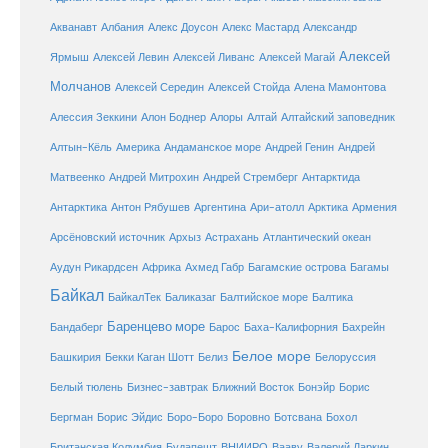
Александр
Акванавт
Албания
Алекс Доусон
Алекс Мастард
Алексей
Ярмыш
Алексей Левин
Алексей Ливанс
Алексей Магай
Молчанов
Алексей Середин
Алексей Стойда
Алена Мамонтова
Алтай
Алессия Зеккини
Алон Боднер
Алоры
Алтайский заповедник
Алтын-Кёль
Америка
Андаманское море
Андрей Генин
Андрей
Антарктида
Матвеенко
Андрей Митрохин
Андрей Стремберг
Армения
Антарктика
Антон Рябушев
Аргентина
Ари-атолл
Арктика
Атлантический океан
Арсёновский источник
Архыз
Астрахань
Ахмед Габр
Багамы
Аудун Рикардсен
Африка
Багамские острова
Байкал
БайкалТек
Балтика
Баликазаг
Балтийское море
Баренцево море
Бандаберг
Барос
Баха-Калифорния
Бахрейн
Белое море
Башкирия
Бекки Каган Шотт
Белиз
Белоруссия
Белый тюлень
Бизнес-завтрак
Ближний Восток
Бонэйр
Борис
Бергман
Борис Эйдис
Боро-Боро
Боровно
Ботсвана
Бохол
Британская Колумбия
Будапешт
ВНИИРО
Вааву
Валерий Даркин