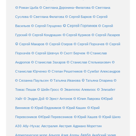
© Роман Цыба
© Светлана Доронина-Филатова
© Светлана
Суслова
© Светлана Филатова
© Сергей Барков
© Сергей
© Сергей Горпинюк
Васильев
© Сергей Глущенко
© Сергей
Гурский
© Сергей Кондрашин
© Сергей Куриков
© Сергей Лазарев
© Сергей Макаров
© Сергей Озеров
© Сергей Порхачев
© Сергей
© Станислав
Порхачёв
© Сергей Шевчук
© Скотт Берчем
Андропов
© Станислав Захаров
© Станислав Стельмахович
©
Станислав Юрченко
© Степан Решетников
© Сумбат Александров
© Татьяна Иванова
© Татьяна Опарина
© Сюзанна Паульсен
©
Томас Пешак
© Шейн Гросс
© Эвангелос Алевизос
© Элизабет
Уайт
© Эндрю Дэй
© Эрнст Антонов
© Юлия Лаврова
©Юрий
Винников
© Юрий Евдокимов
© Юрий Кашин
© Юрий
Перевозников
©Юрий Перевозников
© Юрий Хашев
© Юрий Шило
Австралия
А30
Абу-Нухас
Австрия
Адриано Мореттин
Акаба
Адриатическое море
Адыгея
Азия
Азоры
Акабский залив