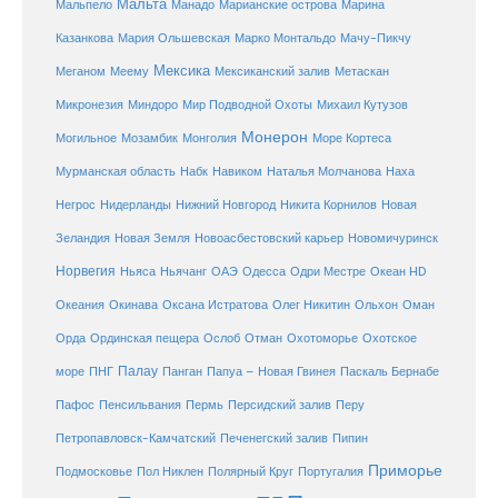
Мальта
Мальпело
Манадо
Марианские острова
Марина
Мачу-Пикчу
Казанкова
Мария Ольшевская
Марко Монтальдо
Мексика
Мексиканский залив
Меганом
Меему
Метаскан
Микронезия
Миндоро
Мир Подводной Охоты
Михаил Кутузов
Монерон
Монголия
Могильное
Мозамбик
Море Кортеса
Мурманская область
Набк
Навиком
Наталья Молчанова
Наха
Негрос
Нидерланды
Нижний Новгород
Никита Корнилов
Новая
Зеландия
Новая Земля
Новоасбестовский карьер
Новомичуринск
Норвегия
Океан HD
Ньяса
Ньячанг
ОАЭ
Одесса
Одри Местре
Океания
Окинава
Оксана Истратова
Олег Никитин
Ольхон
Оман
Охотоморье
Охотское
Орда
Ординская пещера
Ослоб
Отман
море
Палау
Папуа – Новая Гвинея
ПНГ
Панган
Паскаль Бернабе
Перу
Пафос
Пенсильвания
Пермь
Персидский залив
Петропавловск-Камчатский
Печенегский залив
Пипин
Приморье
Полярный Круг
Подмосковье
Пол Никлен
Португалия