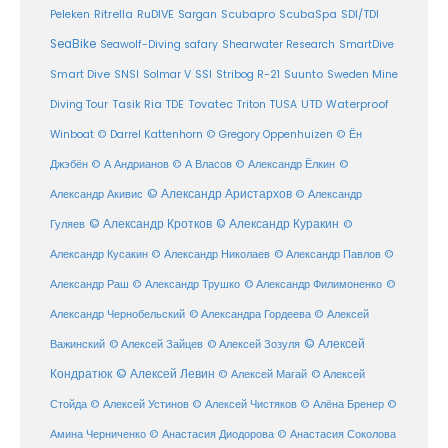
Ritrella
RuDIVE
Peleken
Sargan
Scubapro
ScubaSpa
SDI/TDI
SeaBike
Seawolf-Diving safary
Shearwater Research
SmartDive
SSI
Suunto
Smart Dive
SNSI
Solmar V
Stribog R-21
Sweden Mine
Diving Tour
Tasik Ria
TDE
Tovatec
Triton
TUSA
UTD
Waterproof
Winboat
© Darrel Kattenhorn
© Gregory Oppenhuizen
© Ён
Джэбён
© А Андрианов
© А Власов
© Александр Ёлкин
©
© Александр Аристархов
Александр Акивис
© Александр
© Александр Кротков
© Александр Куракин
Гуляев
©
Александр Кусакин
© Александр Николаев
© Александр Павлов
©
Александр Раш
© Александр Трушко
© Александр Филимоненко
©
Александр Чернобельский
© Александра Гордеева
© Алексей
© Алексей
© Алексей Зайцев
Важинский
© Алексей Зозуля
Кондратюк
© Алексей Левин
© Алексей
© Алексей Магай
Стойда
© Алексей Устинов
© Алексей Чистяков
© Алёна Бренер
©
Амина Черниченко
© Анастасия Диодорова
© Анастасия Соколова