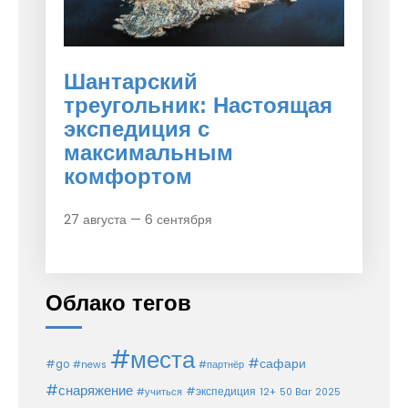
Шантарский
треугольник: Настоящая
экспедиция с
максимальным
комфортом
27 августа — 6 сентября
Облако тегов
#места
#сафари
#go
#news
#партнёр
#снаряжение
#экспедиция
12+
#учиться
50 Bar
2025