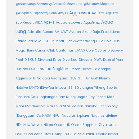
@Александр Акивис
@Алексей Молчанов
@Максим Миронов
Aggressor
Agusta
@Нафиса Сиразетдинова
Abyss
Agusta
Aqua
Eco Resort
Apeks
Aquadiscovery
AIDA
AquaGruz
Lung
Atlantis
Aurora
AV-UWT
Avalon
Azure
Baja Expeditions
Barracuda Lake
BCD
Beuchat
Blackwater diving
Blue Hole
Blue
CMAS
Magic
Buni
Canon
Club Cantamar
Core
CyDive
Discovery
DiverSea
Fleet
DISKUS
Dive and Drive
Divevolk
DIWA
Duke of York
FrogMan
Duslate
ESA
FINNSUB
Frozen Planet
Galapagos
Aggressor III
Galatea
Georgiana
GUE
Gulf Air
Gulf Blenny
Intova
Hotdive
IANTD
iDiveYou
ISE
ISO
Jiangsu Yiheng Sports
Products Co
Kungkungan Bay
Kungkungan Bay Resort
Mahi
Maldiviana
Marselia Star
Mahi
Meikon
Narwhal Technology
(Dongguan) Co
NASA
NAUI
Nautilus Explorer
Nautilus Lifeline
Olympus
NDL
Nikon
New Waves
Ocean HD
Ocean Sapphire
PADI
OMER
OneOcean
Orca Diving
Palasia
Palau Pacific Resort