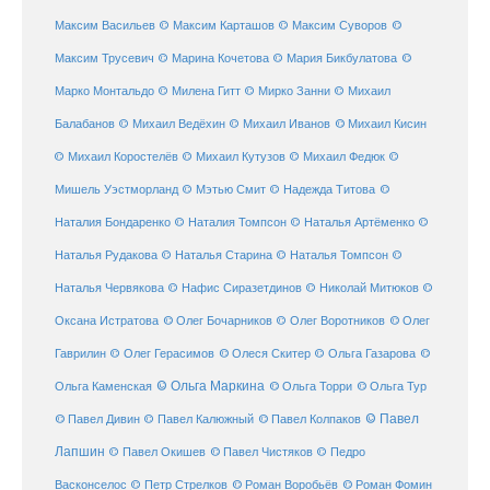
Максим Васильев
© Максим Карташов
© Максим Суворов
©
©
Максим Трусевич
© Марина Кочетова
© Мария Бикбулатова
Марко Монтальдо
© Милена Гитт
© Мирко Занни
© Михаил
© Михаил Кисин
Балабанов
© Михаил Ведёхин
© Михаил Иванов
© Михаил Коростелёв
© Михаил Кутузов
© Михаил Федюк
©
©
Мишель Уэстморланд
© Мэтью Смит
© Надежда Титова
Наталия Бондаренко
© Наталия Томпсон
© Наталья Артёменко
©
Наталья Рудакова
© Наталья Старина
© Наталья Томпсон
©
Наталья Червякова
© Нафис Сиразетдинов
© Николай Митюков
©
© Олег Бочарников
Оксана Истратова
© Олег Воротников
© Олег
Гаврилин
© Олег Герасимов
© Олеся Скитер
© Ольга Газарова
©
© Ольга Маркина
© Ольга Торри
Ольга Каменская
© Ольга Тур
© Павел Дивин
© Павел
© Павел Калюжный
© Павел Колпаков
Лапшин
© Павел Чистяков
© Павел Окишев
© Педро
© Роман Воробьёв
© Роман Фомин
Васконселос
© Петр Стрелков