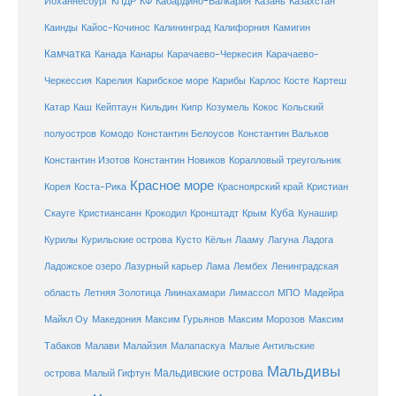
Кабардино-Балкария
Казахстан
Йоханнесбург
КПДР
КФ
Казань
Каинды
Кайос-Кочинос
Калининград
Калифорния
Камигин
Камчатка
Карачаево-Черкесия
Канада
Канары
Карачаево-
Карибское море
Карибы
Черкессия
Карелия
Карлос Косте
Картеш
Катар
Каш
Кипр
Кейптаун
Кильдин
Козумель
Кокос
Кольский
полуостров
Комодо
Константин Белоусов
Константин Вальков
Константин Изотов
Константин Новиков
Коралловый треугольник
Красное море
Корея
Коста-Рика
Красноярский край
Кристиан
Куба
Крым
Скауге
Кристиансанн
Крокодил
Кронштадт
Кунашир
Курилы
Курильские острова
Кусто
Кёльн
Лааму
Лагуна
Ладога
Ладожское озеро
Лазурный карьер
Лама
Лембех
Ленинградская
Летняя Золотица
область
Лиинахамари
Лимассол
МПО
Мадейра
Майкл Оу
Македония
Максим Гурьянов
Максим Морозов
Максим
Малайзия
Табаков
Малави
Малапаскуа
Малые Антильские
Мальдивы
Мальдивские острова
острова
Малый Гифтун