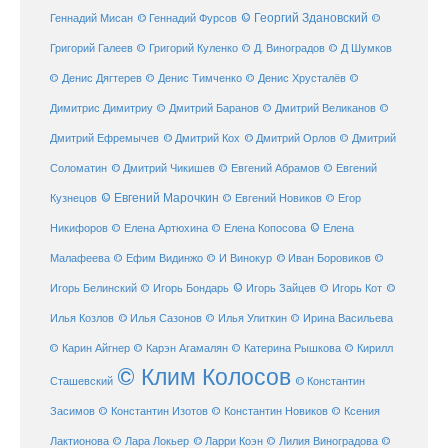
Геннадий Мисан
© Геннадий Фурсов
© Георгий Здановский
©
Григорий Галеев
© Григорий Куленко
© Д. Виноградов
© Д Шумков
© Денис Дягтерев
© Денис Тимченко
© Денис Хрусталёв
©
Димитрис Димитриу
© Дмитрий Баранов
© Дмитрий Великанов
©
© Дмитрий Орлов
Дмитрий Ефремычев
© Дмитрий Кох
© Дмитрий
Соломатин
© Дмитрий Чикишев
© Евгений Абрамов
© Евгений
© Евгений Марочкин
Кузнецов
© Евгений Новиков
© Егор
© Елена
Никифоров
© Елена Артюхина
© Елена Копосова
Малафеева
© Иван Боровиков
© Ефим Видинжо
© И Винокур
©
© Игорь Зайцев
Игорь Белинский
© Игорь Бондарь
© Игорь Кот
©
Илья Козлов
© Илья Сазонов
© Илья Улиткин
© Ирина Васильева
© Карин Айгнер
© Карэн Агамалян
© Катерина Рышкова
© Кирилл
© Клим Колосов
Сташевский
© Константин
Засимов
© Константин Изотов
© Константин Новиков
© Ксения
© Ларри Коэн
Лактионова
© Лара Локьер
© Лилия Виноградова
©