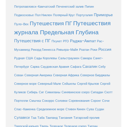
Петропавловск-Камчатский
Печенегский залив
Пипин
Приморье
Полярный Круг
Подмосковье
Пол Никлен
Португалия
Путешествия
Путешествия ПГ
Пуло-Вех
журнала Предельная Глубина
Путешествия с ПГ
Раджа-Ампат
Пхукет
РГО
Рас-
Россия
Мухаммед
Рекорд Гиннесса
Ривьера-Майя
Роатан
Роки
США
Сады Королевы
Рудная
Сальстраумен
Самара
Санкт-
Сахалин
Саудовская Аравия
Себу
Петербург
Сарва
Сафага
Севан
Северная Америка
Северная Африка
Северное Бирджалы
Сейшелы
Северное море
Северный Мале
Сергей Крылов
Сергей
Куликов
Сибирь
Сиг
Симиланы
Синявинское озеро
Сипадан
Скотт
Соловки
Соревнования
Портелли
Смычка
Сокорро
Соронг
Сочи
Средиземное море
Спас-Каменка
Стивен Кинен
Сува
Судан
Сулавеси
Таиланд
Таа
Таба
Танзания
Татарский пролив
Телецкое озеро
Тверской карьер
Тверь
Телецкое
Тигран