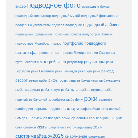
подводное фото
видео
подводные боксы
подводный музей
подводный компьютер
подводный фотоаппарат
подлёдный дайвинг
поддевы и утеплители
подкаст
подлёдное
подлёдный фридайвинг
полезные советы
полуостров Акамас
портфолио подводного
полуостров Моалбоал
полюс
фотографа
происшествия
пролив Лемера
пролив Скагеррак
ребризер
регуляторы
путешествия с МПО
регулятор
река
рекорд
Верзаска
река Окаванго
река Токингда
река Уда
реки
ресорт
рифы
ретро
рибы
розыгрыш
рыба-дьявол
рыба-камень
рыба-клоун
рыба-кардинал
рыба-луна
рыба-лягушка
рыба-
рэки
попугай
рыба-флейта
рыбалка
рыба фугу
самолёт
сафари
сафарийная яхта
сапбординг
сарганы
сардины
свежий
сивучи
сеноты
номер ПГ
семейная поездка
семинар
серые акулы
скаты
скорпены
смотримдайвшоу2024
сиги
силикон
смотримдайвшоу2025
снаряжение
сноркелинг