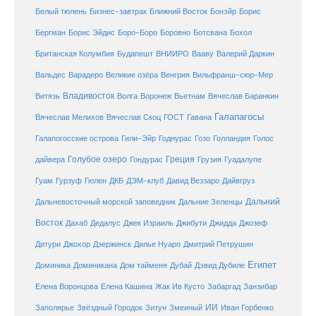
Белый тюлень
Бизнес-завтрак
Ближний Восток
Бонэйр
Борис
Бергман
Борис Эйдис
Боро-Боро
Боровно
Ботсвана
Бохол
Британская Колумбия
Будапешт
ВНИИРО
Вааву
Валерий Даркин
Венгрия
Вальдес
Варадеро
Великие озёра
Вильфранш-сюр-Мер
Владивосток
Волга
Витязь
Воронеж
Вьетнам
Вячеслав Баранкин
Галапагосы
Вячеслав Мелихов
Вячеслав Скоц
ГОСТ
Гавана
Галапогосские острова
Гили-Эйр
Годнурас
Гозо
Голландия
Голос
Голубое озеро
Греция
Гуадалупе
дайвера
Гондурас
Грузия
Гуам
ДКБ
Гурзуф
Гюлен
ДЭМ-клуб
Давид Веззаро
Дайвгруз
Дальний
Дальневосточный морской заповедник
Дальние Зеленцы
Восток
Дахаб
Дедалус
Джек Израиль
Джибути
Джидда
Джозеф
Дитури
Джохор
Дзержинск
Дилье Нуаро
Дмитрий Петрушин
Египет
Доминика
Доминикана
Дом тайменя
Дубай
Дэвид Дубиле
Елена Кашина
Елена Воронцова
Жак Ив Кусто
Забаргад
Занзибар
ИИ
Заполярье
Звёздный Городок
Зитун
Змеиный
Иван Горбенко