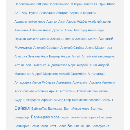
Перевозников
©Юрий Перевозников
© Юрий Хашев
© Юрий Шило
Австралия
А30
Абу-Нухас
Австрия
Адриано Мореттин
Акаба
Адриатическое море
Адыгея
Азия
Азоры
Акабский залив
Александр
Акванавт
Албания
Алекс Доусон
Алекс Мастард
Алексей
Ярмыш
Алексей Левин
Алексей Ливанс
Алексей Магай
Молчанов
Алексей Середин
Алексей Стойда
Алена Мамонтова
Алтай
Алессия Зеккини
Алон Боднер
Алоры
Алтайский заповедник
Алтын-Кёль
Америка
Андаманское море
Андрей Генин
Андрей
Антарктида
Матвеенко
Андрей Митрохин
Андрей Стремберг
Армения
Антарктика
Антон Рябушев
Аргентина
Ари-атолл
Арктика
Атлантический океан
Арсёновский источник
Архыз
Астрахань
Ахмед Габр
Багамы
Аудун Рикардсен
Африка
Багамские острова
Байкал
БайкалТек
Балтика
Баликазаг
Балтийское море
Баренцево море
Бандаберг
Барос
Баха-Калифорния
Бахрейн
Белое море
Башкирия
Бекки Каган Шотт
Белиз
Белоруссия