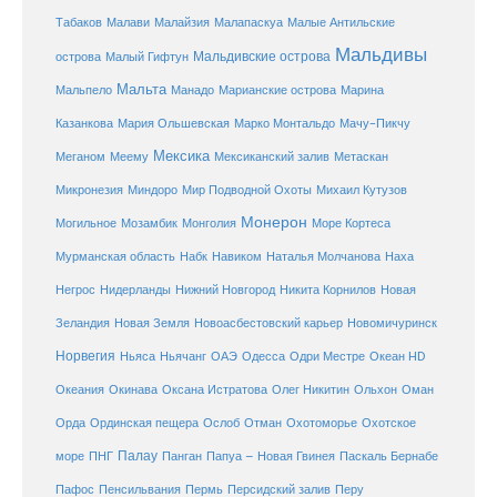
Малайзия
Табаков
Малави
Малапаскуа
Малые Антильские
Мальдивы
Мальдивские острова
острова
Малый Гифтун
Мальта
Мальпело
Манадо
Марианские острова
Марина
Мачу-Пикчу
Казанкова
Мария Ольшевская
Марко Монтальдо
Мексика
Мексиканский залив
Меганом
Меему
Метаскан
Микронезия
Миндоро
Мир Подводной Охоты
Михаил Кутузов
Монерон
Монголия
Могильное
Мозамбик
Море Кортеса
Мурманская область
Набк
Навиком
Наталья Молчанова
Наха
Негрос
Нидерланды
Нижний Новгород
Никита Корнилов
Новая
Зеландия
Новая Земля
Новоасбестовский карьер
Новомичуринск
Норвегия
Океан HD
Ньяса
Ньячанг
ОАЭ
Одесса
Одри Местре
Океания
Окинава
Оксана Истратова
Олег Никитин
Ольхон
Оман
Охотоморье
Охотское
Орда
Ординская пещера
Ослоб
Отман
море
Палау
Папуа – Новая Гвинея
ПНГ
Панган
Паскаль Бернабе
Перу
Пафос
Пенсильвания
Пермь
Персидский залив