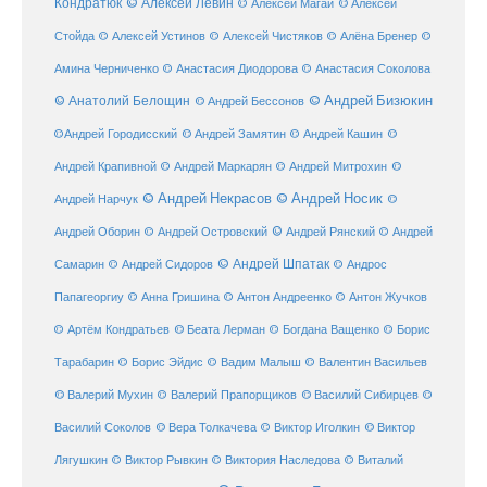
Кондратюк
© Алексей Левин
© Алексей
© Алексей Магай
Стойда
© Алексей Устинов
© Алексей Чистяков
© Алёна Бренер
©
Амина Черниченко
© Анастасия Диодорова
© Анастасия Соколова
© Анатолий Белощин
© Андрей Бизюкин
© Андрей Бессонов
©
©Андрей Городисский
© Андрей Замятин
© Андрей Кашин
Андрей Крапивной
©
© Андрей Маркарян
© Андрей Митрохин
© Андрей Некрасов
© Андрей Носик
Андрей Нарчук
©
© Андрей Рянский
Андрей Оборин
© Андрей Островский
© Андрей
© Андрей Шпатак
Самарин
© Андрей Сидоров
© Андрос
Папагеоргиу
© Анна Гришина
© Антон Андреенко
© Антон Жучков
© Беата Лерман
© Артём Кондратьев
© Богдана Ващенко
© Борис
Тарабарин
© Борис Эйдис
© Вадим Малыш
© Валентин Васильев
© Валерий Мухин
© Валерий Прапорщиков
© Василий Сибирцев
©
© Виктор
Василий Соколов
© Вера Толкачева
© Виктор Иголкин
Лягушкин
© Виктор Рывкин
© Виктория Наследова
© Виталий