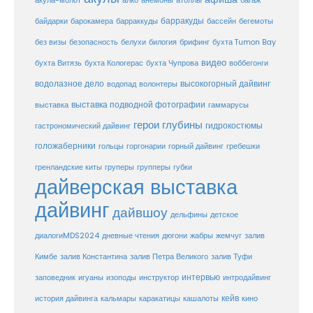
анемоны
акула-молот
алко
атоллы
багаж
барракуды
бассейн
байдарки
барокамера
барраккуды
бегемоты
белухи
брифинг
без визы
безопасность
билогия
бухта Tumon Bay
видео
бухта Витязь
бухта Кологерас
бухта Чупрова
воббегонги
водолазное дело
высокогорный дайвинг
водопад
волонтеры
выставка
выставка подводной фотографии
гаммарусы
герои глубины
гидрокостюмы
гастрономический дайвинг
голожаберники
горгонарии
горный дайвинг
гребешки
гольцы
груперы
губки
гренландские киты
групперы
дайверская выставка
дайвинг
дайвшоу
дельфины
детское
диалогиMDS2024
дневные чтения
дюгони
жабры
жемчуг
залив
Кимбе
залив Константина
залив Петра Великого
залив Туфи
заповедник
интервью
игуаны
изоподы
инструктор
интродайвинг
кейв
кальмары
каракатицы
история дайвинга
кашалоты
кино