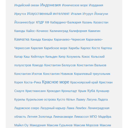
Индонезия
Индийский океан
Ионическое море
Иордания
Искусственный интеллект
Иркутск
Италия
Итуруп
Йонагуни
Кабардино-Балкария
Казахстан
Йоханнесбург
КПДР
КФ
Казань
Каинды
Кайос-Кочинос
Калининград
Калифорния
Камигин
Камчатка
Карачаево-Черкесия
Канада
Канары
Карачаево-
Карибское море
Карибы
Черкессия
Карелия
Карлос Косте
Картеш
Катар
Каш
Кипр
Кейптаун
Кильдин
Козумель
Кокос
Кольский
полуостров
Комодо
Константин Белоусов
Константин Вальков
Константин Изотов
Константин Новиков
Коралловый треугольник
Красное море
Корея
Коста-Рика
Красноярский край
Кристиан
Куба
Крым
Скауге
Кристиансанн
Крокодил
Кронштадт
Кунашир
Курилы
Курильские острова
Кусто
Кёльн
Лааму
Лагуна
Ладога
Ладожское озеро
Лазурный карьер
Лама
Лембех
Ленинградская
Летняя Золотица
область
Лиинахамари
Лимассол
МПО
Мадейра
Майкл Оу
Македония
Максим Гурьянов
Максим Морозов
Максим