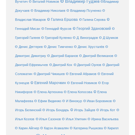
© Владимир Гудзев
Вучетич
© Виталий Новиков
©Владимир
Докучаев
© Владимир Николаев
© Владимир Псуненко
©
© Галина Ершова
© Галина Серова
©
Владислав Макаров
Геннадий Мисан
© Геннадий Фурсов
© Георгий Здановский
©
Григорий Галеев
© Григорий Куленко
© Д. Виноградов
© Д Шумков
© Денис Дягтерев
© Денис Тимченко
© Денис Хрусталёв
©
Димитрис Димитриу
© Дмитрий Баранов
© Дмитрий Великанов
©
© Дмитрий Орлов
Дмитрий Ефремычев
© Дмитрий Кох
© Дмитрий
Соломатин
© Дмитрий Чикишев
© Евгений Абрамов
© Евгений
© Евгений Марочкин
Кузнецов
© Евгений Новиков
© Егор
© Елена
Никифоров
© Елена Артюхина
© Елена Копосова
Малафеева
© Иван Боровиков
© Ефим Видинжо
© И Винокур
©
© Игорь Зайцев
Игорь Белинский
© Игорь Бондарь
© Игорь Кот
©
Илья Козлов
© Илья Сазонов
© Илья Улиткин
© Ирина Васильева
© Карин Айгнер
© Карэн Агамалян
© Катерина Рышкова
© Кирилл