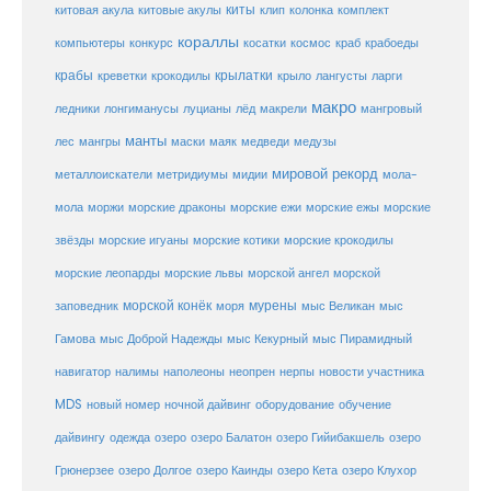
киты
китовые акулы
китовая акула
клип
колонка
комплект
кораллы
компьютеры
косатки
космос
конкурс
краб
крабоеды
крабы
крокодилы
крылатки
лангусты
креветки
крыло
ларги
макро
ледники
лонгиманусы
луцианы
лёд
макрели
мангровый
манты
лес
мангры
маски
маяк
медведи
медузы
мировой рекорд
металлоискатели
метридиумы
мидии
мола-
морские ежи
морские
мола
моржи
морские драконы
морские ежы
звёзды
морские игуаны
морские котики
морские крокодилы
морские львы
морские леопарды
морской ангел
морской
морской конёк
мурены
заповедник
моря
мыс Великан
мыс
Гамова
мыс Доброй Надежды
мыс Кекурный
мыс Пирамидный
навигатор
нерпы
новости участника
налимы
наполеоны
неопрен
MDS
новый номер
оборудование
обучение
ночной дайвинг
дайвингу
озеро
одежда
озеро Балатон
озеро Гийибакшель
озеро
Грюнерзее
озеро Долгое
озеро Каинды
озеро Кета
озеро Клухор