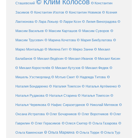
© Клим Колосов
Сташевский
© Константин
Засимов
© Константин Изотов
© Константин Новиков
© Ксения
© Ларри Коэн
Лактионова
© Лара Локьер
© Лилия Виноградова
©
Максим Васильев
© Максим Карташов
© Максим Суворов
©
©
Максим Трусевич
© Марина Кочетова
© Мария Бикбулатова
Марко Монтальдо
© Милена Гитт
© Мирко Занни
© Михаил
© Михаил Кисин
Балабанов
© Михаил Ведёхин
© Михаил Иванов
© Михаил Коростелёв
© Михаил Кутузов
© Михаил Федюк
©
©
Мишель Уэстморланд
© Мэтью Смит
© Надежда Титова
Наталия Бондаренко
© Наталия Томпсон
© Наталья Артёменко
©
Наталья Рудакова
© Наталья Старина
© Наталья Томпсон
©
Наталья Червякова
© Нафис Сиразетдинов
© Николай Митюков
©
© Олег Бочарников
Оксана Истратова
© Олег Воротников
© Олег
Гаврилин
© Олег Герасимов
© Олеся Скитер
© Ольга Газарова
©
© Ольга Маркина
© Ольга Торри
Ольга Каменская
© Ольга Тур