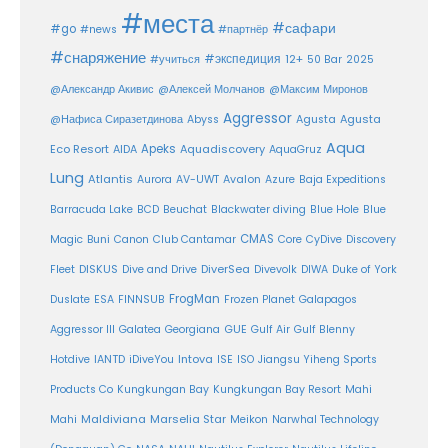
#места
#сафари
#go
#news
#партнёр
#снаряжение
#экспедиция
12+
#учиться
50 Bar
2025
@Александр Акивис
@Алексей Молчанов
@Максим Миронов
Aggressor
Agusta
@Нафиса Сиразетдинова
Abyss
Agusta
Aqua
Eco Resort
Apeks
Aquadiscovery
AIDA
AquaGruz
Lung
Atlantis
Aurora
AV-UWT
Avalon
Azure
Baja Expeditions
Barracuda Lake
BCD
Beuchat
Blackwater diving
Blue Hole
Blue
CMAS
Magic
Buni
Canon
Club Cantamar
Core
CyDive
Discovery
DiverSea
Fleet
DISKUS
Dive and Drive
Divevolk
DIWA
Duke of York
FrogMan
Duslate
ESA
FINNSUB
Frozen Planet
Galapagos
Aggressor III
Galatea
Georgiana
GUE
Gulf Air
Gulf Blenny
Intova
Hotdive
IANTD
iDiveYou
ISE
ISO
Jiangsu Yiheng Sports
Products Co
Kungkungan Bay
Kungkungan Bay Resort
Mahi
Maldiviana
Marselia Star
Mahi
Meikon
Narwhal Technology