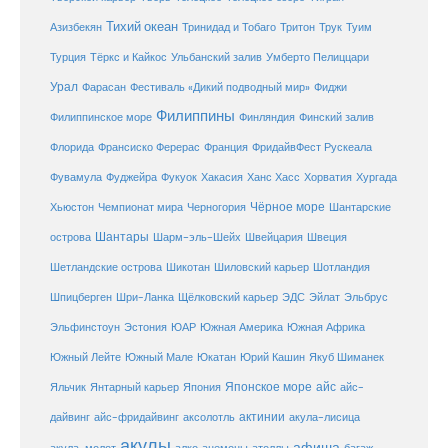
Тихий океан
Трук
Азизбекян
Тринидад и Тобаго
Тритон
Туим
Турция
Тёркс и Кайкос
Ульбанский залив
Умберто Пелиццари
Урал
Фарасан
Фестиваль «Дикий подводный мир»
Фиджи
Филиппины
Филиппинское море
Финляндия
Финский залив
Флорида
Франсиско Ферерас
Франция
ФридайвФест Рускеала
Фувамула
Хургада
Фуджейра
Фукуок
Хакасия
Ханс Хасс
Хорватия
Чёрное море
Чемпионат мира
Шантарские
Хьюстон
Черногория
Шантары
острова
Шарм-эль-Шейх
Швейцария
Швеция
Шетландские острова
Шикотан
Шиловский карьер
Шотландия
Шпицберген
Шри-Ланка
Щёлковский карьер
ЭДС
Эйлат
Эльбрус
ЮАР
Эльфинстоун
Эстония
Южная Америка
Южная Африка
Юкатан
Юрий Кашин
Южный Лейте
Южный Мале
Якуб Шиманек
Японское море
айс
Яльчик
Янтарный карьер
Япония
айс-
актинии
акула-лисица
дайвинг
айс-фридайвинг
аксолотль
акулы
афиша