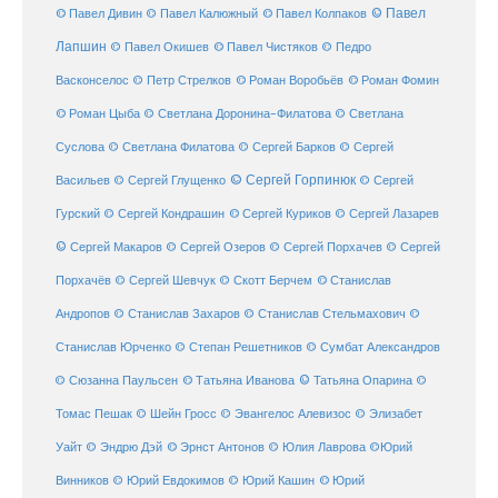
© Павел Дивин
© Павел
© Павел Калюжный
© Павел Колпаков
Лапшин
© Павел Чистяков
© Павел Окишев
© Педро
© Роман Воробьёв
© Роман Фомин
Васконселос
© Петр Стрелков
© Роман Цыба
© Светлана Доронина-Филатова
© Светлана
Суслова
© Светлана Филатова
© Сергей Барков
© Сергей
© Сергей Горпинюк
Васильев
© Сергей Глущенко
© Сергей
Гурский
© Сергей Кондрашин
© Сергей Куриков
© Сергей Лазарев
© Сергей Макаров
© Сергей Озеров
© Сергей Порхачев
© Сергей
© Станислав
Порхачёв
© Сергей Шевчук
© Скотт Берчем
Андропов
© Станислав Захаров
© Станислав Стельмахович
©
Станислав Юрченко
© Степан Решетников
© Сумбат Александров
© Татьяна Иванова
© Татьяна Опарина
© Сюзанна Паульсен
©
Томас Пешак
© Шейн Гросс
© Эвангелос Алевизос
© Элизабет
Уайт
© Эндрю Дэй
© Эрнст Антонов
© Юлия Лаврова
©Юрий
Винников
© Юрий Евдокимов
© Юрий Кашин
© Юрий