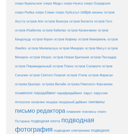
озеро Курильское
озеро Медуз
озеро Ньяса
озеро Охридское
озёра
озеро Рыбка
озеро Севан
озеро Хубсугул
океаны
остров
Агуста
остров Апо
остров Бальтра
остров Батанта
остров Гато
остров Изабелла
остров Кабилао
остров Калангаман
остров
Кандолуду
остров Корон
остров Кофиау
остров Кювервиль
остров
остров
Лембех
остров Малапаскуа
остров Миндоро
остров Мисул
Монерон
остров Негрос
остров Новая Британия
остров Пескадор
остров Пирамидальный
остров Плено
остров Салавати
остров
Сахалин
остров Святого Георгия
остров Утила
остров Фарасан
острова Бразерс
острова Висайи
острова Римского-Корсакова
осьминоги
парадайвинг
парус
парафридайвинг
парусник
пещерный дайвинг
пингвины
Amazone
пелагики
пещера
письмо редактора
плато
плавание
платаксы
подводная
подводная охота
Путорана
фотография
подводное
подводная электроника