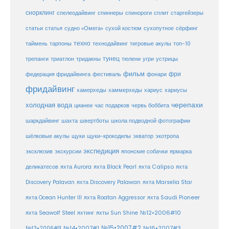
снорклинг
спелеодайвинг
спиннеры
спинороги
сплит
старгейзеры
статья
сухой костюм
статьи
судно «Омега»
сухопутное
сёрфинг
таймень
техно
технодайвинг
тарпоны
тигровые акулы
топ-10
тунец
тюлени
трепанги
триатлон
тридакны
угри
устрицы
фильм
фри
федерация фридайвинга
фестиваль
фонари
фридайвинг
хаммерхеды
хамерхеды
хариус
хариусы
черепахи
холодная вода
цианеи
час подарков
червь боббита
шахта
школа подводной фотографии
шаркдайвинг
швертботы
шёлковые акулы
щуки
щуки-крокодилы
экватор
экотропа
экспедиция
эксклюзив
экскурсии
японские собачки
ярмарка
деликатесов
яхта Aurora
яхта Black Pearl
яхта Calipso
яхта
Discovery Palavan
яхта Discovery Palawan
яхта Marselia Star
яхта Ocean Hunter III
яхта Roatan Aggressor
яхта Saudi Pioneer
№12•2006#10
яхта Seawolf Steel
яхтинг
яхты Sun Shine
№15•2007#2
№14•2007#1
№16•2007#3
№13•2006#11