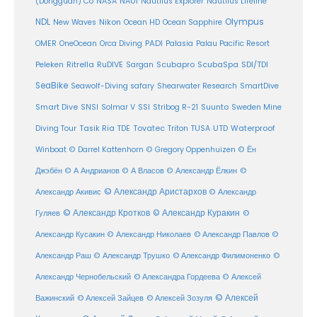
(Dongguan) Co
NASA
NAUI
Nautilus Explorer
Nautilus Lifeline
Olympus
NDL
Nikon
New Waves
Ocean HD
Ocean Sapphire
PADI
OMER
OneOcean
Orca Diving
Palasia
Palau Pacific Resort
Ritrella
RuDIVE
Peleken
Sargan
Scubapro
ScubaSpa
SDI/TDI
SeaBike
Seawolf-Diving safary
Shearwater Research
SmartDive
SSI
Suunto
Smart Dive
SNSI
Solmar V
Stribog R-21
Sweden Mine
Diving Tour
Tasik Ria
TDE
Tovatec
Triton
TUSA
UTD
Waterproof
Winboat
© Darrel Kattenhorn
© Gregory Oppenhuizen
© Ён
Джэбён
© А Андрианов
© А Власов
© Александр Ёлкин
©
© Александр Аристархов
Александр Акивис
© Александр
© Александр Кротков
© Александр Куракин
Гуляев
©
Александр Кусакин
© Александр Николаев
© Александр Павлов
©
Александр Раш
© Александр Трушко
© Александр Филимоненко
©
Александр Чернобельский
© Александра Гордеева
© Алексей
© Алексей
© Алексей Зайцев
Важинский
© Алексей Зозуля