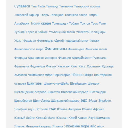
Сулавеси
Таиланд
Таа
Таба
Танзания
Татарский пролив
Телецкое озеро
Тверской карьер
Тверь
Телецкое
Тигран
Тихий океан
Трук
Азизбекян
Тринидад и Тобаго
Тритон
Туим
Турция
Тёркс и Кайкос
Ульбанский залив
Умберто Пелиццари
Урал
Фарасан
Фестиваль «Дикий подводный мир»
Фиджи
Филиппины
Филиппинское море
Финляндия
Финский залив
Флорида
Франсиско Ферерас
Франция
ФридайвФест Рускеала
Фувамула
Хургада
Фуджейра
Фукуок
Хакасия
Ханс Хасс
Хорватия
Чёрное море
Чемпионат мира
Шантарские
Хьюстон
Черногория
Шантары
острова
Шарм-эль-Шейх
Швейцария
Швеция
Шетландские острова
Шикотан
Шиловский карьер
Шотландия
Шпицберген
Шри-Ланка
Щёлковский карьер
ЭДС
Эйлат
Эльбрус
ЮАР
Эльфинстоун
Эстония
Южная Америка
Южная Африка
Юкатан
Юрий Кашин
Южный Лейте
Южный Мале
Якуб Шиманек
Японское море
айс
Яльчик
Янтарный карьер
Япония
айс-