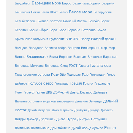
Баренцево море
Бандаберг
Барос
Баха-Калифорния
Бахрейн
Белое море
Башкирия
Бекки Каган Шотт
Белиз
Белоруссия
Белый тюлень
Бизнес-завтрак
Ближний Восток
Бонэйр
Борис
Бергман
Борис Эйдис
Боро-Боро
Боровно
Ботсвана
Бохол
Британская Колумбия
Будапешт
ВНИИРО
Вааву
Валерий Даркин
Венгрия
Вальдес
Варадеро
Великие озёра
Вильфранш-сюр-Мер
Владивосток
Волга
Витязь
Воронеж
Вьетнам
Вячеслав Баранкин
Галапагосы
Вячеслав Мелихов
Вячеслав Скоц
ГОСТ
Гавана
Галапогосские острова
Гили-Эйр
Годнурас
Гозо
Голландия
Голос
Голубое озеро
Греция
Гуадалупе
дайвера
Гондурас
Грузия
Гуам
ДКБ
Гурзуф
Гюлен
ДЭМ-клуб
Давид Веззаро
Дайвгруз
Дальний
Дальневосточный морской заповедник
Дальние Зеленцы
Восток
Дахаб
Дедалус
Джек Израиль
Джибути
Джидда
Джозеф
Дитури
Джохор
Дзержинск
Дилье Нуаро
Дмитрий Петрушин
Египет
Доминика
Доминикана
Дом тайменя
Дубай
Дэвид Дубиле