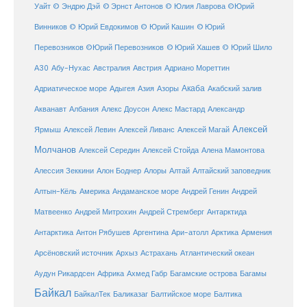
Уайт
© Эндрю Дэй
© Эрнст Антонов
© Юлия Лаврова
©Юрий
Винников
© Юрий Евдокимов
© Юрий Кашин
© Юрий
Перевозников
©Юрий Перевозников
© Юрий Хашев
© Юрий Шило
Австралия
А30
Абу-Нухас
Австрия
Адриано Мореттин
Акаба
Адриатическое море
Адыгея
Азия
Азоры
Акабский залив
Александр
Акванавт
Албания
Алекс Доусон
Алекс Мастард
Алексей
Ярмыш
Алексей Левин
Алексей Ливанс
Алексей Магай
Молчанов
Алексей Середин
Алексей Стойда
Алена Мамонтова
Алтай
Алессия Зеккини
Алон Боднер
Алоры
Алтайский заповедник
Алтын-Кёль
Америка
Андаманское море
Андрей Генин
Андрей
Антарктида
Матвеенко
Андрей Митрохин
Андрей Стремберг
Армения
Антарктика
Антон Рябушев
Аргентина
Ари-атолл
Арктика
Атлантический океан
Арсёновский источник
Архыз
Астрахань
Ахмед Габр
Багамы
Аудун Рикардсен
Африка
Багамские острова
Байкал
БайкалТек
Балтика
Баликазаг
Балтийское море