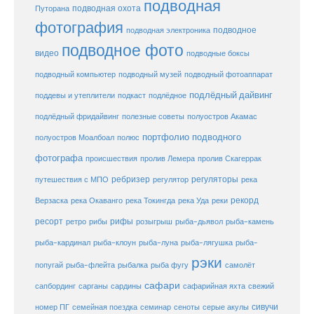
подводная
подводная охота
Путорана
фотография
подводное
подводная электроника
подводное фото
видео
подводные боксы
подводный музей
подводный компьютер
подводный фотоаппарат
подлёдный дайвинг
поддевы и утеплители
подкаст
подлёдное
подлёдный фридайвинг
полезные советы
полуостров Акамас
портфолио подводного
полуостров Моалбоал
полюс
фотографа
происшествия
пролив Лемера
пролив Скагеррак
ребризер
регуляторы
путешествия с МПО
регулятор
река
рекорд
Верзаска
река Окаванго
река Токингда
река Уда
реки
ресорт
рифы
ретро
рибы
розыгрыш
рыба-дьявол
рыба-камень
рыба-клоун
рыба-кардинал
рыба-луна
рыба-лягушка
рыба-
рэки
попугай
рыба-флейта
рыбалка
рыба фугу
самолёт
сафари
сафарийная яхта
сапбординг
сарганы
сардины
свежий
сивучи
сеноты
номер ПГ
семейная поездка
семинар
серые акулы