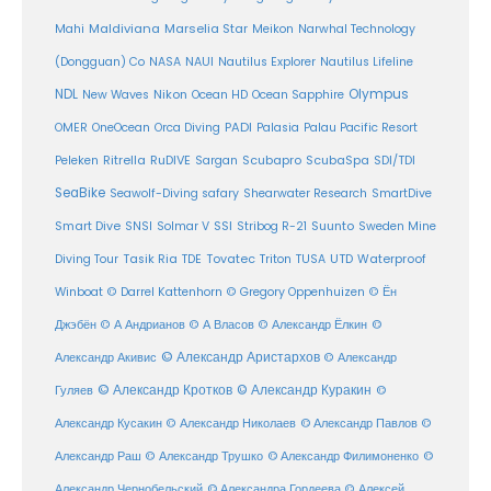
Maldiviana
Marselia Star
Mahi
Meikon
Narwhal Technology
(Dongguan) Co
NASA
NAUI
Nautilus Explorer
Nautilus Lifeline
Olympus
NDL
Nikon
New Waves
Ocean HD
Ocean Sapphire
PADI
OMER
OneOcean
Orca Diving
Palasia
Palau Pacific Resort
Ritrella
RuDIVE
Peleken
Sargan
Scubapro
ScubaSpa
SDI/TDI
SeaBike
Seawolf-Diving safary
Shearwater Research
SmartDive
SSI
Suunto
Smart Dive
SNSI
Solmar V
Stribog R-21
Sweden Mine
Diving Tour
Tasik Ria
TDE
Tovatec
Triton
TUSA
UTD
Waterproof
Winboat
© Darrel Kattenhorn
© Gregory Oppenhuizen
© Ён
Джэбён
© А Андрианов
© А Власов
© Александр Ёлкин
©
© Александр Аристархов
Александр Акивис
© Александр
© Александр Кротков
© Александр Куракин
Гуляев
©
Александр Кусакин
© Александр Николаев
© Александр Павлов
©
Александр Раш
© Александр Трушко
© Александр Филимоненко
©
Александр Чернобельский
© Александра Гордеева
© Алексей