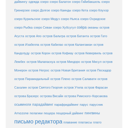
дайвингу
озеро
одежда
озеро Балатон
озеро Гийибакшель
озеро
Грюнерзее
озеро Долгое
озеро Каинды
озеро Кета
озеро Клухор
озеро Курильское
озеро Медуз
озеро Ньяса
озеро Охридское
озёра
озеро Рыбка
озеро Севан
озеро Хубсугул
океаны
остров
Агуста
остров Апо
остров Бальтра
остров Батанта
остров Гато
остров Изабелла
остров Кабилао
остров Калангаман
остров
Кандолуду
остров Корон
остров Кофиау
остров Кювервиль
остров
остров
Лембех
остров Малапаскуа
остров Миндоро
остров Мисул
Монерон
остров Негрос
остров Новая Британия
остров Пескадор
остров Пирамидальный
остров Плено
остров Салавати
остров
Сахалин
остров Святого Георгия
остров Утила
остров Фарасан
острова Бразерс
острова Висайи
острова Римского-Корсакова
осьминоги
парадайвинг
парус
парафридайвинг
парусник
пещерный дайвинг
пингвины
Amazone
пелагики
пещера
письмо редактора
плато
плавание
платаксы