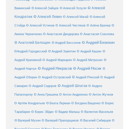
© Алексей
© Алексей Зайцев
Важинский
© Алексей Зозуля
Кондратюк
© Алексей Левин
© Алексей
© Алексей Магай
Стойда
© Алексей Устинов
© Алексей Чистяков
© Алёна Бренер
©
Амина Черниченко
© Анастасия Диодорова
© Анастасия Соколова
© Анатолий Белощин
© Андрей Бизюкин
© Андрей Бессонов
©
©Андрей Городисский
© Андрей Замятин
© Андрей Кашин
Андрей Крапивной
©
© Андрей Маркарян
© Андрей Митрохин
© Андрей Некрасов
© Андрей Носик
Андрей Нарчук
©
© Андрей Рянский
Андрей Оборин
© Андрей Островский
© Андрей
© Андрей Шпатак
Самарин
© Андрей Сидоров
© Андрос
Папагеоргиу
© Анна Гришина
© Антон Андреенко
© Антон Жучков
© Беата Лерман
© Артём Кондратьев
© Богдана Ващенко
© Борис
Тарабарин
© Борис Эйдис
© Вадим Малыш
© Валентин Васильев
© Валерий Мухин
© Валерий Прапорщиков
© Василий Сибирцев
©