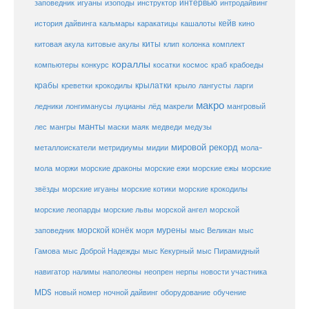
заповедник
интервью
игуаны
изоподы
инструктор
интродайвинг
кейв
кальмары
каракатицы
история дайвинга
кашалоты
кино
киты
китовые акулы
китовая акула
клип
колонка
комплект
кораллы
компьютеры
косатки
космос
конкурс
краб
крабоеды
крабы
крокодилы
крылатки
лангусты
креветки
крыло
ларги
макро
ледники
лонгиманусы
луцианы
лёд
макрели
мангровый
манты
лес
мангры
маски
маяк
медведи
медузы
мировой рекорд
металлоискатели
метридиумы
мидии
мола-
морские ежи
морские
мола
моржи
морские драконы
морские ежы
звёзды
морские игуаны
морские котики
морские крокодилы
морские львы
морские леопарды
морской ангел
морской
морской конёк
мурены
заповедник
моря
мыс Великан
мыс
Гамова
мыс Доброй Надежды
мыс Кекурный
мыс Пирамидный
навигатор
нерпы
новости участника
налимы
наполеоны
неопрен
MDS
новый номер
оборудование
обучение
ночной дайвинг