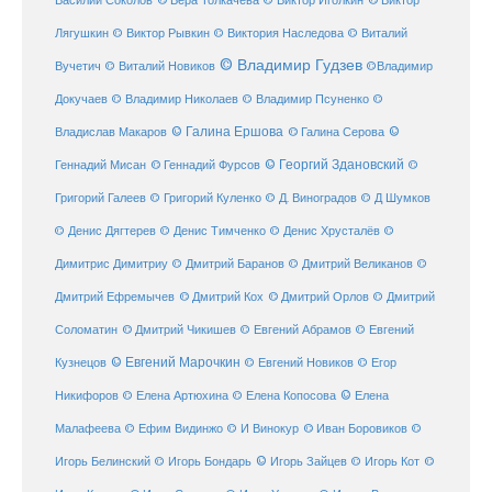
© Виктор
Василий Соколов
© Вера Толкачева
© Виктор Иголкин
Лягушкин
© Виктор Рывкин
© Виктория Наследова
© Виталий
© Владимир Гудзев
Вучетич
© Виталий Новиков
©Владимир
Докучаев
© Владимир Николаев
© Владимир Псуненко
©
© Галина Ершова
© Галина Серова
©
Владислав Макаров
Геннадий Мисан
© Геннадий Фурсов
© Георгий Здановский
©
Григорий Галеев
© Григорий Куленко
© Д. Виноградов
© Д Шумков
© Денис Дягтерев
© Денис Тимченко
© Денис Хрусталёв
©
Димитрис Димитриу
© Дмитрий Баранов
© Дмитрий Великанов
©
© Дмитрий Орлов
Дмитрий Ефремычев
© Дмитрий Кох
© Дмитрий
Соломатин
© Дмитрий Чикишев
© Евгений Абрамов
© Евгений
© Евгений Марочкин
Кузнецов
© Евгений Новиков
© Егор
© Елена
Никифоров
© Елена Артюхина
© Елена Копосова
Малафеева
© Иван Боровиков
© Ефим Видинжо
© И Винокур
©
© Игорь Зайцев
Игорь Белинский
© Игорь Бондарь
© Игорь Кот
©