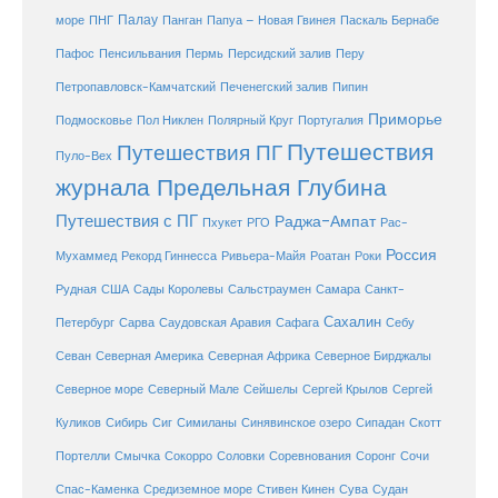
море
Палау
Папуа – Новая Гвинея
ПНГ
Панган
Паскаль Бернабе
Перу
Пафос
Пенсильвания
Пермь
Персидский залив
Петропавловск-Камчатский
Печенегский залив
Пипин
Приморье
Полярный Круг
Подмосковье
Пол Никлен
Португалия
Путешествия
Путешествия ПГ
Пуло-Вех
журнала Предельная Глубина
Путешествия с ПГ
Раджа-Ампат
Пхукет
РГО
Рас-
Россия
Мухаммед
Рекорд Гиннесса
Ривьера-Майя
Роатан
Роки
США
Сады Королевы
Рудная
Сальстраумен
Самара
Санкт-
Сахалин
Саудовская Аравия
Себу
Петербург
Сарва
Сафага
Севан
Северная Америка
Северная Африка
Северное Бирджалы
Сейшелы
Северное море
Северный Мале
Сергей Крылов
Сергей
Куликов
Сибирь
Сиг
Симиланы
Синявинское озеро
Сипадан
Скотт
Соловки
Соревнования
Портелли
Смычка
Сокорро
Соронг
Сочи
Средиземное море
Спас-Каменка
Стивен Кинен
Сува
Судан