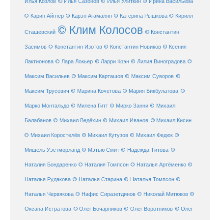
Илья Козлов
© Илья Сазонов
© Илья Улиткин
© Ирина Васильева
© Карин Айгнер
© Карэн Агамалян
© Катерина Рышкова
© Кирилл
© Клим Колосов
Сташевский
© Константин
Засимов
© Константин Изотов
© Константин Новиков
© Ксения
© Ларри Коэн
Лактионова
© Лара Локьер
© Лилия Виноградова
©
Максим Васильев
© Максим Карташов
© Максим Суворов
©
©
Максим Трусевич
© Марина Кочетова
© Мария Бикбулатова
Марко Монтальдо
© Милена Гитт
© Мирко Занни
© Михаил
© Михаил Кисин
Балабанов
© Михаил Ведёхин
© Михаил Иванов
© Михаил Коростелёв
© Михаил Кутузов
© Михаил Федюк
©
©
Мишель Уэстморланд
© Мэтью Смит
© Надежда Титова
Наталия Бондаренко
© Наталия Томпсон
© Наталья Артёменко
©
Наталья Рудакова
© Наталья Старина
© Наталья Томпсон
©
Наталья Червякова
© Нафис Сиразетдинов
© Николай Митюков
©
© Олег Бочарников
Оксана Истратова
© Олег Воротников
© Олег