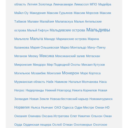
Летняя Золотица
область
Лиинахамари
Лимассол
МПО
Мадейра
Майкл Оу
Македония
Максим Гурьянов
Максим Морозов
Максим
Малайзия
Табаков
Малави
Малапаскуа
Малые Антильские
Мальдивы
Мальдивские острова
острова
Малый Гифтун
Мальта
Мальпело
Манадо
Марианские острова
Марина
Мачу-Пикчу
Казанкова
Мария Ольшевская
Марко Монтальдо
Мексика
Мексиканский залив
Меганом
Меему
Метаскан
Микронезия
Миндоро
Мир Подводной Охоты
Михаил Кутузов
Монерон
Монголия
Могильное
Мозамбик
Море Кортеса
Мурманская область
Набк
Навиком
Наталья Молчанова
Наха
Негрос
Нидерланды
Нижний Новгород
Никита Корнилов
Новая
Зеландия
Новая Земля
Новоасбестовский карьер
Новомичуринск
Норвегия
Океан HD
Ньяса
Ньячанг
ОАЭ
Одесса
Одри Местре
Океания
Окинава
Оксана Истратова
Олег Никитин
Ольхон
Оман
Охотоморье
Охотское
Орда
Ординская пещера
Ослоб
Отман