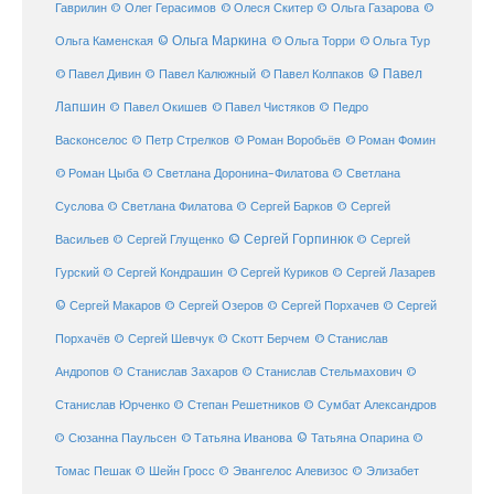
Гаврилин
© Олег Герасимов
© Олеся Скитер
© Ольга Газарова
©
© Ольга Маркина
© Ольга Торри
Ольга Каменская
© Ольга Тур
© Павел Дивин
© Павел
© Павел Калюжный
© Павел Колпаков
Лапшин
© Павел Чистяков
© Павел Окишев
© Педро
© Роман Воробьёв
© Роман Фомин
Васконселос
© Петр Стрелков
© Роман Цыба
© Светлана Доронина-Филатова
© Светлана
Суслова
© Светлана Филатова
© Сергей Барков
© Сергей
© Сергей Горпинюк
Васильев
© Сергей Глущенко
© Сергей
Гурский
© Сергей Кондрашин
© Сергей Куриков
© Сергей Лазарев
© Сергей Макаров
© Сергей Озеров
© Сергей Порхачев
© Сергей
© Станислав
Порхачёв
© Сергей Шевчук
© Скотт Берчем
Андропов
© Станислав Захаров
© Станислав Стельмахович
©
Станислав Юрченко
© Степан Решетников
© Сумбат Александров
© Татьяна Иванова
© Татьяна Опарина
© Сюзанна Паульсен
©
Томас Пешак
© Шейн Гросс
© Эвангелос Алевизос
© Элизабет