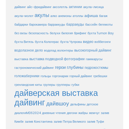
актинии
акула-лисица
дайвинг
айс-фридайвинг
аксолотль
акулы
афиша
анемоны
акула-молот
алко
атоллы
багаж
барракуды
бассейн
байдарки
барокамера
барраккуды
бегемоты
белухи
брифинг
без визы
безопасность
билогия
бухта Tumon Bay
видео
бухта Витязь
бухта Кологерас
бухта Чупрова
воббегонги
водолазное дело
высокогорный дайвинг
водопад
волонтеры
выставка
выставка подводной фотографии
гаммарусы
герои глубины
гидрокостюмы
гастрономический дайвинг
голожаберники
горгонарии
горный дайвинг
гребешки
гольцы
груперы
губки
гренландские киты
групперы
дайверская выставка
дайвинг
дайвшоу
дельфины
детское
диалогиMDS2024
дневные чтения
дюгони
жабры
жемчуг
залив
Кимбе
залив Константина
залив Петра Великого
залив Туфи