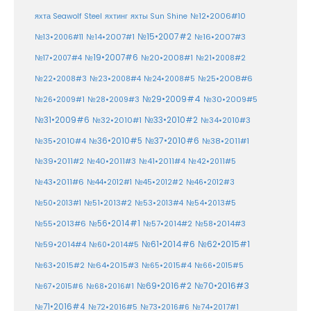
№12•2006#10
яхта Seawolf Steel
яхтинг
яхты Sun Shine
№15•2007#2
№14•2007#1
№16•2007#3
№13•2006#11
№19•2007#6
№20•2008#1
№17•2007#4
№21•2008#2
№25•2008#6
№22•2008#3
№23•2008#4
№24•2008#5
№29•2009#4
№30•2009#5
№26•2009#1
№28•2009#3
№33•2010#2
№31•2009#6
№32•2010#1
№34•2010#3
№37•2010#6
№35•2010#4
№36•2010#5
№38•2011#1
№39•2011#2
№40•2011#3
№41•2011#4
№42•2011#5
№43•2011#6
№44•2012#1
№45•2012#2
№46•2012#3
№50•2013#1
№51•2013#2
№53•2013#4
№54•2013#5
№55•2013#6
№56•2014#1
№58•2014#3
№57•2014#2
№61•2014#6
№62•2015#1
№59•2014#4
№60•2014#5
№64•2015#3
№63•2015#2
№65•2015#4
№66•2015#5
№70•2016#3
№69•2016#2
№67•2015#6
№68•2016#1
№71•2016#4
№72•2016#5
№73•2016#6
№74•2017#1