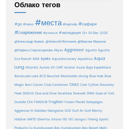
Облако тегов
#места
#сафари
#go
#news
#партнёр
#снаряжение
#экспедиция
12+
#учиться
50 Bar
2025
@Александр Акивис
@Алексей Молчанов
@Максим Миронов
Aggressor
Agusta
@Нафиса Сиразетдинова
Abyss
Agusta
Aqua
Eco Resort
Apeks
Aquadiscovery
AIDA
AquaGruz
Lung
Atlantis
Aurora
AV-UWT
Avalon
Azure
Baja Expeditions
Barracuda Lake
BCD
Beuchat
Blackwater diving
Blue Hole
Blue
CMAS
Magic
Buni
Canon
Club Cantamar
Core
CyDive
Discovery
DiverSea
Fleet
DISKUS
Dive and Drive
Divevolk
DIWA
Duke of York
FrogMan
Duslate
ESA
FINNSUB
Frozen Planet
Galapagos
Aggressor III
Galatea
Georgiana
GUE
Gulf Air
Gulf Blenny
Intova
Hotdive
IANTD
iDiveYou
ISE
ISO
Jiangsu Yiheng Sports
Products Co
Kungkungan Bay
Kungkungan Bay Resort
Mahi