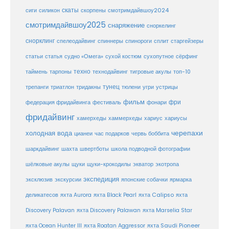
скаты
скорпены
смотримдайвшоу2024
сиги
силикон
смотримдайвшоу2025
снаряжение
сноркелинг
снорклинг
спелеодайвинг
спиннеры
спинороги
сплит
старгейзеры
статья
сухой костюм
статьи
судно «Омега»
сухопутное
сёрфинг
таймень
техно
технодайвинг
тарпоны
тигровые акулы
топ-10
тунец
тюлени
трепанги
триатлон
тридакны
угри
устрицы
фильм
фри
федерация фридайвинга
фестиваль
фонари
фридайвинг
хаммерхеды
хамерхеды
хариус
хариусы
черепахи
холодная вода
цианеи
час подарков
червь боббита
шахта
школа подводной фотографии
шаркдайвинг
швертботы
шёлковые акулы
щуки
щуки-крокодилы
экватор
экотропа
экспедиция
эксклюзив
экскурсии
японские собачки
ярмарка
деликатесов
яхта Aurora
яхта Black Pearl
яхта Calipso
яхта
Discovery Palavan
яхта Discovery Palawan
яхта Marselia Star
яхта Ocean Hunter III
яхта Roatan Aggressor
яхта Saudi Pioneer