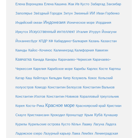
Елена Кашина
Елена Воронцова
Жак Ив Кусто
Забаргад
Занзибар
ИИ
Заполярье
Звёздный Городок
Зитун
Змеиный
Иван Горбенко
Индонезия
Индийский океан
Ионическое море
Иордания
Искусственный интеллект
Иркутск
Италия
Итуруп
Йонагуни
Кабардино-Балкария
Казахстан
Йоханнесбург
КПДР
КФ
Казань
Каинды
Кайос-Кочинос
Калининград
Калифорния
Камигин
Камчатка
Карачаево-Черкесия
Канада
Канары
Карачаево-
Карибское море
Карибы
Черкессия
Карелия
Карлос Косте
Картеш
Катар
Каш
Кипр
Кейптаун
Кильдин
Козумель
Кокос
Кольский
полуостров
Комодо
Константин Белоусов
Константин Вальков
Константин Изотов
Константин Новиков
Коралловый треугольник
Красное море
Корея
Коста-Рика
Красноярский край
Кристиан
Куба
Крым
Скауге
Кристиансанн
Крокодил
Кронштадт
Кунашир
Курилы
Курильские острова
Кусто
Кёльн
Лааму
Лагуна
Ладога
Ладожское озеро
Лазурный карьер
Лама
Лембех
Ленинградская