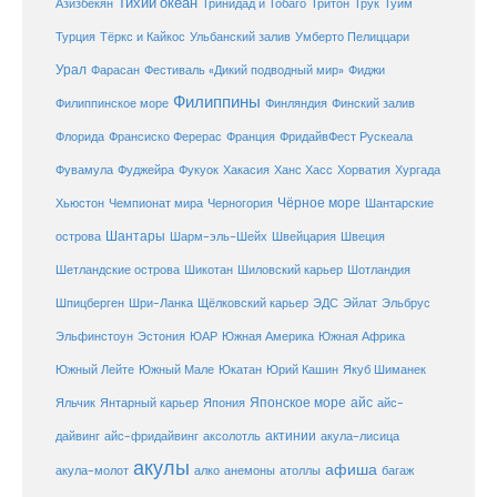
Тихий океан
Трук
Азизбекян
Тринидад и Тобаго
Тритон
Туим
Турция
Тёркс и Кайкос
Ульбанский залив
Умберто Пелиццари
Урал
Фарасан
Фестиваль «Дикий подводный мир»
Фиджи
Филиппины
Филиппинское море
Финляндия
Финский залив
Флорида
Франсиско Ферерас
Франция
ФридайвФест Рускеала
Фувамула
Хургада
Фуджейра
Фукуок
Хакасия
Ханс Хасс
Хорватия
Чёрное море
Чемпионат мира
Шантарские
Хьюстон
Черногория
Шантары
острова
Шарм-эль-Шейх
Швейцария
Швеция
Шетландские острова
Шикотан
Шиловский карьер
Шотландия
Шпицберген
Шри-Ланка
Щёлковский карьер
ЭДС
Эйлат
Эльбрус
ЮАР
Эльфинстоун
Эстония
Южная Америка
Южная Африка
Юкатан
Юрий Кашин
Южный Лейте
Южный Мале
Якуб Шиманек
Японское море
айс
Яльчик
Янтарный карьер
Япония
айс-
актинии
акула-лисица
дайвинг
айс-фридайвинг
аксолотль
акулы
афиша
анемоны
акула-молот
алко
атоллы
багаж