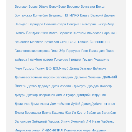
Бергман
Борис Эйдис
Боро-Боро
Боровно
Ботсвана
Бохол
Британская Колумбия
Будапешт
ВНИИРО
Вааву
Валерий Даркин
Венгрия
Вальдес
Варадеро
Великие озёра
Вильфранш-сюр-Мер
Владивосток
Волга
Витязь
Воронеж
Вьетнам
Вячеслав Баранкин
Галапагосы
Вячеслав Мелихов
Вячеслав Скоц
ГОСТ
Гавана
Галапогосские острова
Гили-Эйр
Годнурас
Гозо
Голландия
Голос
Голубое озеро
Греция
Гуадалупе
дайвера
Гондурас
Грузия
Гуам
ДКБ
Гурзуф
Гюлен
ДЭМ-клуб
Давид Веззаро
Дайвгруз
Дальний
Дальневосточный морской заповедник
Дальние Зеленцы
Восток
Дахаб
Дедалус
Джек Израиль
Джибути
Джидда
Джозеф
Дитури
Джохор
Дзержинск
Дилье Нуаро
Дмитрий Петрушин
Египет
Доминика
Доминикана
Дом тайменя
Дубай
Дэвид Дубиле
Елена Кашина
Елена Воронцова
Жак Ив Кусто
Забаргад
Занзибар
ИИ
Заполярье
Звёздный Городок
Зитун
Змеиный
Иван Горбенко
Индонезия
Индийский океан
Ионическое море
Иордания