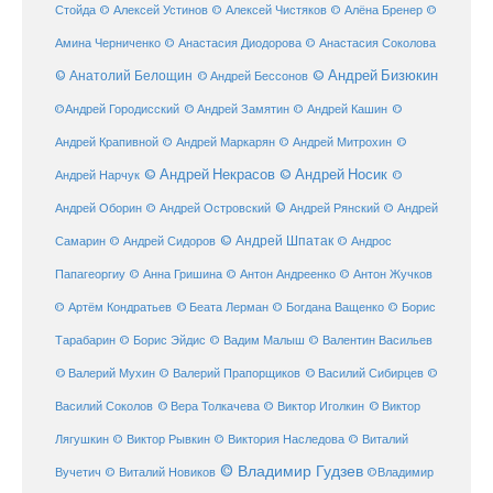
Стойда
© Алексей Устинов
© Алексей Чистяков
© Алёна Бренер
©
Амина Черниченко
© Анастасия Диодорова
© Анастасия Соколова
© Анатолий Белощин
© Андрей Бизюкин
© Андрей Бессонов
©
©Андрей Городисский
© Андрей Замятин
© Андрей Кашин
Андрей Крапивной
©
© Андрей Маркарян
© Андрей Митрохин
© Андрей Некрасов
© Андрей Носик
Андрей Нарчук
©
© Андрей Рянский
Андрей Оборин
© Андрей Островский
© Андрей
© Андрей Шпатак
Самарин
© Андрей Сидоров
© Андрос
Папагеоргиу
© Анна Гришина
© Антон Андреенко
© Антон Жучков
© Беата Лерман
© Артём Кондратьев
© Богдана Ващенко
© Борис
Тарабарин
© Борис Эйдис
© Вадим Малыш
© Валентин Васильев
© Валерий Мухин
© Валерий Прапорщиков
© Василий Сибирцев
©
© Виктор
Василий Соколов
© Вера Толкачева
© Виктор Иголкин
Лягушкин
© Виктор Рывкин
© Виктория Наследова
© Виталий
© Владимир Гудзев
Вучетич
© Виталий Новиков
©Владимир