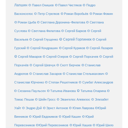
Лапшин
© Павел Чистяков
© Павел Окишев
© Педро
© Роман Воробьёв
© Роман Фомин
Васконселос
© Петр Стрелков
© Роман Цыба
© Светлана Доронина-Филатова
© Светлана
Суслова
© Светлана Филатова
© Сергей Барков
© Сергей
© Сергей Горпинюк
Васильев
© Сергей Глущенко
© Сергей
Гурский
© Сергей Кондрашин
© Сергей Куриков
© Сергей Лазарев
© Сергей Макаров
© Сергей Озеров
© Сергей Порхачев
© Сергей
© Станислав
Порхачёв
© Сергей Шевчук
© Скотт Берчем
Андропов
© Станислав Захаров
© Станислав Стельмахович
©
Станислав Юрченко
© Степан Решетников
© Сумбат Александров
© Татьяна Иванова
© Татьяна Опарина
© Сюзанна Паульсен
©
Томас Пешак
© Шейн Гросс
© Эвангелос Алевизос
© Элизабет
Уайт
© Эндрю Дэй
© Эрнст Антонов
© Юлия Лаврова
©Юрий
Винников
© Юрий Евдокимов
© Юрий Кашин
© Юрий
Перевозников
©Юрий Перевозников
© Юрий Хашев
© Юрий Шило