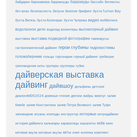
барракуды
бассейн
байдарки
барокамера
барраккуды
бегемоты
белухи
брифинг
без визы
безопасность
билогия
бухта Tumon Bay
видео
бухта Витязь
бухта Кологерас
бухта Чупрова
воббегонги
водолазное дело
высокогорный дайвинг
водопад
волонтеры
выставка
выставка подводной фотографии
гаммарусы
герои глубины
гидрокостюмы
гастрономический дайвинг
голожаберники
горгонарии
горный дайвинг
гребешки
гольцы
груперы
губки
гренландские киты
групперы
дайверская выставка
дайвинг
дайвшоу
дельфины
детское
диалогиMDS2024
дневные чтения
дюгони
жабры
жемчуг
залив
Кимбе
залив Константина
залив Петра Великого
залив Туфи
заповедник
интервью
игуаны
изоподы
инструктор
интродайвинг
кейв
кальмары
каракатицы
история дайвинга
кашалоты
кино
киты
китовые акулы
китовая акула
клип
колонка
комплект