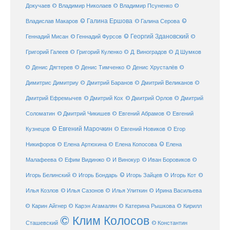
Докучаев
© Владимир Николаев
© Владимир Псуненко
©
© Галина Ершова
© Галина Серова
©
Владислав Макаров
Геннадий Мисан
© Геннадий Фурсов
© Георгий Здановский
©
Григорий Галеев
© Григорий Куленко
© Д. Виноградов
© Д Шумков
© Денис Дягтерев
© Денис Тимченко
© Денис Хрусталёв
©
Димитрис Димитриу
© Дмитрий Баранов
© Дмитрий Великанов
©
© Дмитрий Орлов
Дмитрий Ефремычев
© Дмитрий Кох
© Дмитрий
Соломатин
© Дмитрий Чикишев
© Евгений Абрамов
© Евгений
© Евгений Марочкин
Кузнецов
© Евгений Новиков
© Егор
© Елена
Никифоров
© Елена Артюхина
© Елена Копосова
Малафеева
© Иван Боровиков
© Ефим Видинжо
© И Винокур
©
© Игорь Зайцев
Игорь Белинский
© Игорь Бондарь
© Игорь Кот
©
Илья Козлов
© Илья Сазонов
© Илья Улиткин
© Ирина Васильева
© Карин Айгнер
© Карэн Агамалян
© Катерина Рышкова
© Кирилл
© Клим Колосов
Сташевский
© Константин