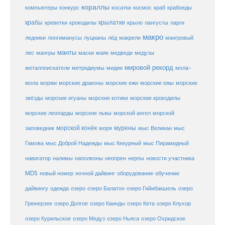
кораллы
компьютеры
косатки
космос
конкурс
краб
крабоеды
крабы
крокодилы
крылатки
лангусты
креветки
крыло
ларги
макро
ледники
лонгиманусы
луцианы
лёд
макрели
мангровый
манты
лес
мангры
маски
маяк
медведи
медузы
мировой рекорд
металлоискатели
метридиумы
мидии
мола-
морские ежи
морские
мола
моржи
морские драконы
морские ежы
звёзды
морские игуаны
морские котики
морские крокодилы
морские львы
морские леопарды
морской ангел
морской
морской конёк
мурены
заповедник
моря
мыс Великан
мыс
Гамова
мыс Доброй Надежды
мыс Кекурный
мыс Пирамидный
навигатор
нерпы
новости участника
налимы
наполеоны
неопрен
MDS
новый номер
оборудование
обучение
ночной дайвинг
дайвингу
озеро
одежда
озеро Балатон
озеро Гийибакшель
озеро
Грюнерзее
озеро Долгое
озеро Каинды
озеро Кета
озеро Клухор
озеро Курильское
озеро Медуз
озеро Ньяса
озеро Охридское