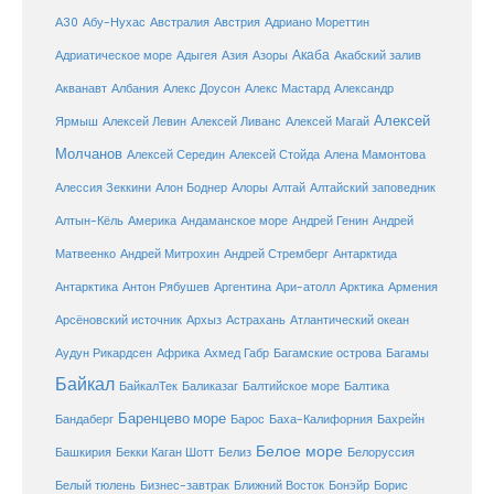
Австралия
А30
Абу-Нухас
Австрия
Адриано Мореттин
Акаба
Адриатическое море
Адыгея
Азия
Азоры
Акабский залив
Александр
Акванавт
Албания
Алекс Доусон
Алекс Мастард
Алексей
Ярмыш
Алексей Левин
Алексей Ливанс
Алексей Магай
Молчанов
Алексей Середин
Алексей Стойда
Алена Мамонтова
Алтай
Алессия Зеккини
Алон Боднер
Алоры
Алтайский заповедник
Алтын-Кёль
Америка
Андаманское море
Андрей Генин
Андрей
Антарктида
Матвеенко
Андрей Митрохин
Андрей Стремберг
Армения
Антарктика
Антон Рябушев
Аргентина
Ари-атолл
Арктика
Атлантический океан
Арсёновский источник
Архыз
Астрахань
Ахмед Габр
Багамы
Аудун Рикардсен
Африка
Багамские острова
Байкал
БайкалТек
Балтика
Баликазаг
Балтийское море
Баренцево море
Бандаберг
Барос
Баха-Калифорния
Бахрейн
Белое море
Башкирия
Бекки Каган Шотт
Белиз
Белоруссия
Белый тюлень
Бизнес-завтрак
Ближний Восток
Бонэйр
Борис