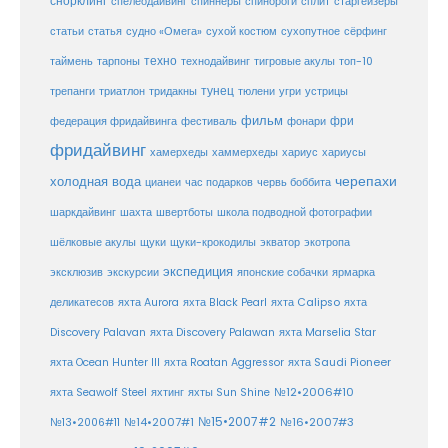
снорклинг
спелеодайвинг
спиннеры
спинороги
сплит
старгейзеры
статья
сухой костюм
статьи
судно «Омега»
сухопутное
сёрфинг
таймень
техно
технодайвинг
тарпоны
тигровые акулы
топ-10
тунец
тюлени
трепанги
триатлон
тридакны
угри
устрицы
фильм
фри
федерация фридайвинга
фестиваль
фонари
фридайвинг
хаммерхеды
хамерхеды
хариус
хариусы
черепахи
холодная вода
цианеи
час подарков
червь боббита
шахта
школа подводной фотографии
шаркдайвинг
швертботы
шёлковые акулы
щуки
щуки-крокодилы
экватор
экотропа
экспедиция
эксклюзив
экскурсии
японские собачки
ярмарка
деликатесов
яхта Aurora
яхта Black Pearl
яхта Calipso
яхта
Discovery Palavan
яхта Discovery Palawan
яхта Marselia Star
яхта Ocean Hunter III
яхта Roatan Aggressor
яхта Saudi Pioneer
№12•2006#10
яхта Seawolf Steel
яхтинг
яхты Sun Shine
№15•2007#2
№14•2007#1
№16•2007#3
№13•2006#11