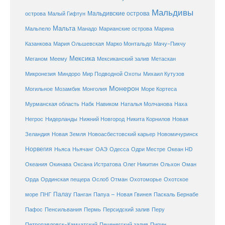
Мальдивы
Мальдивские острова
острова
Малый Гифтун
Мальта
Мальпело
Манадо
Марианские острова
Марина
Мачу-Пикчу
Казанкова
Мария Ольшевская
Марко Монтальдо
Мексика
Мексиканский залив
Меганом
Меему
Метаскан
Микронезия
Миндоро
Мир Подводной Охоты
Михаил Кутузов
Монерон
Монголия
Могильное
Мозамбик
Море Кортеса
Мурманская область
Набк
Навиком
Наталья Молчанова
Наха
Негрос
Нидерланды
Нижний Новгород
Никита Корнилов
Новая
Зеландия
Новая Земля
Новоасбестовский карьер
Новомичуринск
Норвегия
Океан HD
Ньяса
Ньячанг
ОАЭ
Одесса
Одри Местре
Океания
Окинава
Оксана Истратова
Олег Никитин
Ольхон
Оман
Охотоморье
Охотское
Орда
Ординская пещера
Ослоб
Отман
море
Палау
Папуа – Новая Гвинея
ПНГ
Панган
Паскаль Бернабе
Перу
Пафос
Пенсильвания
Пермь
Персидский залив
Петропавловск-Камчатский
Печенегский залив
Пипин