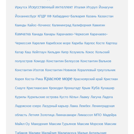
Искусственный интеллект
Иркутск
Италия
Итуруп
Йонагуни
Кабардино-Балкария
Казахстан
Йоханнесбург
КПДР
КФ
Казань
Каинды
Кайос-Кочинос
Калининград
Калифорния
Камигин
Камчатка
Карачаево-Черкесия
Канада
Канары
Карачаево-
Карибское море
Карибы
Черкессия
Карелия
Карлос Косте
Картеш
Катар
Каш
Кипр
Кейптаун
Кильдин
Козумель
Кокос
Кольский
полуостров
Комодо
Константин Белоусов
Константин Вальков
Константин Изотов
Константин Новиков
Коралловый треугольник
Красное море
Корея
Коста-Рика
Красноярский край
Кристиан
Куба
Крым
Скауге
Кристиансанн
Крокодил
Кронштадт
Кунашир
Курилы
Курильские острова
Кусто
Кёльн
Лааму
Лагуна
Ладога
Ладожское озеро
Лазурный карьер
Лама
Лембех
Ленинградская
Летняя Золотица
область
Лиинахамари
Лимассол
МПО
Мадейра
Майкл Оу
Македония
Максим Гурьянов
Максим Морозов
Максим
Малайзия
Табаков
Малави
Малапаскуа
Малые Антильские