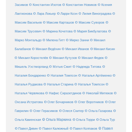
Засимов
© Константин Изотов
© Константин Новиков
© Ксения
© Ларри Коэн
Лактионова
© Лара Локьер
© Лилия Виноградова
©
Максим Васильев
© Максим Карташов
© Максим Суворов
©
©
Максим Трусевич
© Марина Кочетова
© Мария Бикбулатова
Марко Монтальдо
© Милена Гитт
© Мирко Занни
© Михаил
© Михаил Кисин
Балабанов
© Михаил Ведёхин
© Михаил Иванов
© Михаил Коростелёв
© Михаил Кутузов
© Михаил Федюк
©
©
Мишель Уэстморланд
© Мэтью Смит
© Надежда Титова
Наталия Бондаренко
© Наталия Томпсон
© Наталья Артёменко
©
Наталья Рудакова
© Наталья Старина
© Наталья Томпсон
©
Наталья Червякова
© Нафис Сиразетдинов
© Николай Митюков
©
© Олег Бочарников
Оксана Истратова
© Олег Воротников
© Олег
Гаврилин
© Олег Герасимов
© Олеся Скитер
© Ольга Газарова
©
© Ольга Маркина
© Ольга Торри
Ольга Каменская
© Ольга Тур
© Павел Дивин
© Павел
© Павел Калюжный
© Павел Колпаков