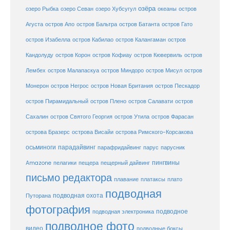
озёра
озеро Рыбка
озеро Севан
озеро Хубсугул
океаны
остров
Агуста
остров Апо
остров Бальтра
остров Батанта
остров Гато
остров Изабелла
остров Кабилао
остров Калангаман
остров
Кандолуду
остров Корон
остров Кофиау
остров Кювервиль
остров
остров
Лембех
остров Малапаскуа
остров Миндоро
остров Мисул
Монерон
остров Негрос
остров Новая Британия
остров Пескадор
остров Пирамидальный
остров Плено
остров Салавати
остров
Сахалин
остров Святого Георгия
остров Утила
остров Фарасан
острова Бразерс
острова Висайи
острова Римского-Корсакова
осьминоги
парадайвинг
парус
парафридайвинг
парусник
пещерный дайвинг
пингвины
Amazone
пелагики
пещера
письмо редактора
плато
плавание
платаксы
подводная
подводная охота
Путорана
фотография
подводное
подводная электроника
подводное фото
видео
подводные боксы