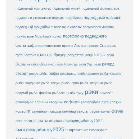
подводный музей
подводный компьютер
подводный фотоаппарат
подлёдный дайвинг
поддевы и утеплители
подкаст
подлёдное
подлёдный фридайвинг
полезные советы
полуостров Акамас
портфолио подводного
полуостров Моалбоал
полюс
фотографа
происшествия
пролив Лемера
пролив Скагеррак
ребризер
регуляторы
путешествия с МПО
регулятор
река
рекорд
Верзаска
река Окаванго
река Токингда
река Уда
реки
ресорт
рифы
ретро
рибы
розыгрыш
рыба-дьявол
рыба-камень
рыба-клоун
рыба-кардинал
рыба-луна
рыба-лягушка
рыба-
рэки
попугай
рыба-флейта
рыбалка
рыба фугу
самолёт
сафари
сафарийная яхта
сапбординг
сарганы
сардины
свежий
сивучи
сеноты
номер ПГ
семейная поездка
семинар
серые акулы
скаты
скорпены
смотримдайвшоу2024
сиги
силикон
смотримдайвшоу2025
снаряжение
сноркелинг