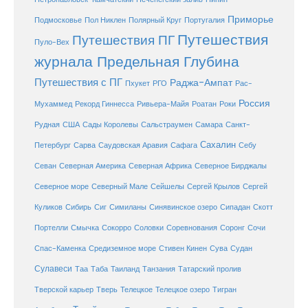
Приморье
Полярный Круг
Подмосковье
Пол Никлен
Португалия
Путешествия
Путешествия ПГ
Пуло-Вех
журнала Предельная Глубина
Путешествия с ПГ
Раджа-Ампат
Пхукет
РГО
Рас-
Россия
Мухаммед
Рекорд Гиннесса
Ривьера-Майя
Роатан
Роки
США
Сады Королевы
Рудная
Сальстраумен
Самара
Санкт-
Сахалин
Саудовская Аравия
Себу
Петербург
Сарва
Сафага
Севан
Северная Америка
Северная Африка
Северное Бирджалы
Сейшелы
Северное море
Северный Мале
Сергей Крылов
Сергей
Куликов
Сибирь
Сиг
Симиланы
Синявинское озеро
Сипадан
Скотт
Соловки
Соревнования
Портелли
Смычка
Сокорро
Соронг
Сочи
Средиземное море
Спас-Каменка
Стивен Кинен
Сува
Судан
Сулавеси
Таиланд
Таа
Таба
Танзания
Татарский пролив
Телецкое озеро
Тверской карьер
Тверь
Телецкое
Тигран