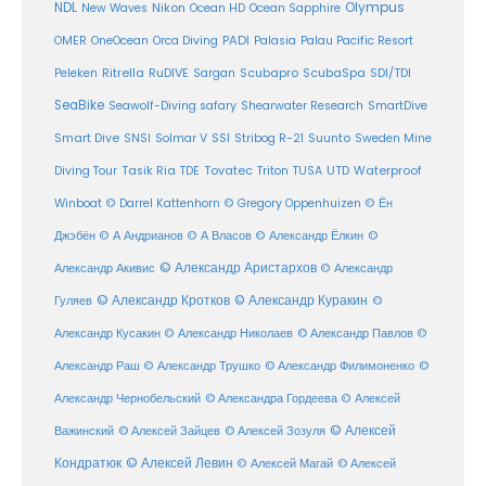
Olympus
NDL
Nikon
New Waves
Ocean HD
Ocean Sapphire
PADI
OMER
OneOcean
Orca Diving
Palasia
Palau Pacific Resort
Ritrella
RuDIVE
Peleken
Sargan
Scubapro
ScubaSpa
SDI/TDI
SeaBike
Seawolf-Diving safary
Shearwater Research
SmartDive
SSI
Suunto
Smart Dive
SNSI
Solmar V
Stribog R-21
Sweden Mine
Diving Tour
Tasik Ria
TDE
Tovatec
Triton
TUSA
UTD
Waterproof
Winboat
© Darrel Kattenhorn
© Gregory Oppenhuizen
© Ён
Джэбён
© А Андрианов
© А Власов
© Александр Ёлкин
©
© Александр Аристархов
Александр Акивис
© Александр
© Александр Кротков
© Александр Куракин
Гуляев
©
Александр Кусакин
© Александр Николаев
© Александр Павлов
©
Александр Раш
© Александр Трушко
© Александр Филимоненко
©
Александр Чернобельский
© Александра Гордеева
© Алексей
© Алексей
© Алексей Зайцев
Важинский
© Алексей Зозуля
Кондратюк
© Алексей Левин
© Алексей
© Алексей Магай