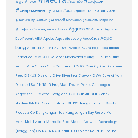
#сафари
#go
#news
#партнёр
#снаряжение
#экспедиция
12+
#учиться
50 Bar
2025
@Александр Акивис
@Алексей Молчанов
@Максим Миронов
Aggressor
Agusta
@Нафиса Сиразетдинова
Abyss
Agusta
Aqua
Eco Resort
Apeks
Aquadiscovery
AIDA
AquaGruz
Lung
Atlantis
Aurora
AV-UWT
Avalon
Azure
Baja Expeditions
Barracuda Lake
BCD
Beuchat
Blackwater diving
Blue Hole
Blue
CMAS
Magic
Buni
Canon
Club Cantamar
Core
CyDive
Discovery
DiverSea
Fleet
DISKUS
Dive and Drive
Divevolk
DIWA
Duke of York
FrogMan
Duslate
ESA
FINNSUB
Frozen Planet
Galapagos
Aggressor III
Galatea
Georgiana
GUE
Gulf Air
Gulf Blenny
Intova
Hotdive
IANTD
iDiveYou
ISE
ISO
Jiangsu Yiheng Sports
Products Co
Kungkungan Bay
Kungkungan Bay Resort
Mahi
Maldiviana
Marselia Star
Mahi
Meikon
Narwhal Technology
(Dongguan) Co
NASA
NAUI
Nautilus Explorer
Nautilus Lifeline