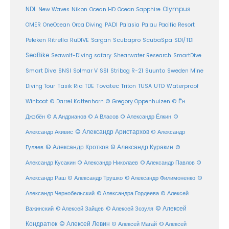
Olympus
NDL
Nikon
New Waves
Ocean HD
Ocean Sapphire
PADI
OMER
OneOcean
Orca Diving
Palasia
Palau Pacific Resort
Ritrella
RuDIVE
Peleken
Sargan
Scubapro
ScubaSpa
SDI/TDI
SeaBike
Seawolf-Diving safary
Shearwater Research
SmartDive
SSI
Suunto
Smart Dive
SNSI
Solmar V
Stribog R-21
Sweden Mine
Diving Tour
Tasik Ria
TDE
Tovatec
Triton
TUSA
UTD
Waterproof
Winboat
© Darrel Kattenhorn
© Gregory Oppenhuizen
© Ён
Джэбён
© А Андрианов
© А Власов
© Александр Ёлкин
©
© Александр Аристархов
Александр Акивис
© Александр
© Александр Кротков
© Александр Куракин
Гуляев
©
Александр Кусакин
© Александр Николаев
© Александр Павлов
©
Александр Раш
© Александр Трушко
© Александр Филимоненко
©
Александр Чернобельский
© Александра Гордеева
© Алексей
© Алексей
© Алексей Зайцев
Важинский
© Алексей Зозуля
Кондратюк
© Алексей Левин
© Алексей
© Алексей Магай