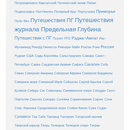
Петропавловск-Камчатский
Печенегский залив
Пипин
Приморье
Полярный Круг
Подмосковье
Пол Никлен
Португалия
Путешествия
Путешествия ПГ
Пуло-Вех
журнала Предельная Глубина
Путешествия с ПГ
Раджа-Ампат
Пхукет
РГО
Рас-
Россия
Мухаммед
Рекорд Гиннесса
Ривьера-Майя
Роатан
Роки
США
Сады Королевы
Рудная
Сальстраумен
Самара
Санкт-
Сахалин
Саудовская Аравия
Себу
Петербург
Сарва
Сафага
Севан
Северная Америка
Северная Африка
Северное Бирджалы
Сейшелы
Северное море
Северный Мале
Сергей Крылов
Сергей
Куликов
Сибирь
Сиг
Симиланы
Синявинское озеро
Сипадан
Скотт
Соловки
Соревнования
Портелли
Смычка
Сокорро
Соронг
Сочи
Средиземное море
Спас-Каменка
Стивен Кинен
Сува
Судан
Сулавеси
Таиланд
Таа
Таба
Танзания
Татарский пролив
Телецкое озеро
Тверской карьер
Тверь
Телецкое
Тигран