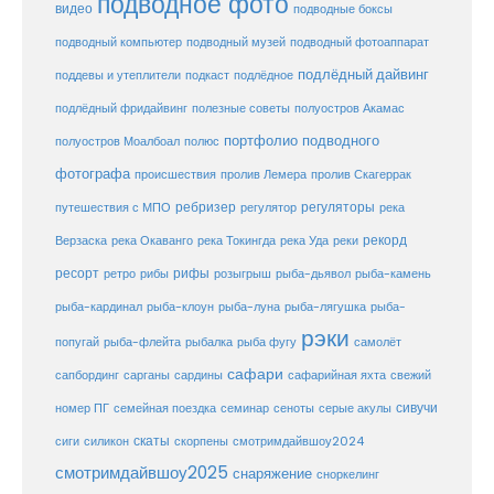
подводное фото
видео
подводные боксы
подводный музей
подводный компьютер
подводный фотоаппарат
подлёдный дайвинг
поддевы и утеплители
подкаст
подлёдное
подлёдный фридайвинг
полезные советы
полуостров Акамас
портфолио подводного
полуостров Моалбоал
полюс
фотографа
происшествия
пролив Лемера
пролив Скагеррак
ребризер
регуляторы
путешествия с МПО
регулятор
река
рекорд
Верзаска
река Окаванго
река Токингда
река Уда
реки
ресорт
рифы
ретро
рибы
розыгрыш
рыба-дьявол
рыба-камень
рыба-клоун
рыба-кардинал
рыба-луна
рыба-лягушка
рыба-
рэки
попугай
рыба-флейта
рыбалка
рыба фугу
самолёт
сафари
сафарийная яхта
сапбординг
сарганы
сардины
свежий
сивучи
сеноты
номер ПГ
семейная поездка
семинар
серые акулы
скаты
скорпены
смотримдайвшоу2024
сиги
силикон
смотримдайвшоу2025
снаряжение
сноркелинг