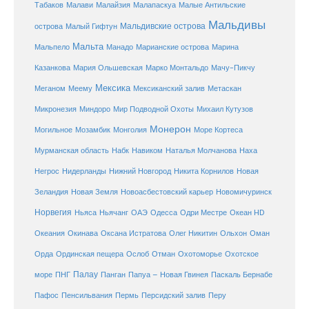
Малайзия
Табаков
Малави
Малапаскуа
Малые Антильские
Мальдивы
Мальдивские острова
острова
Малый Гифтун
Мальта
Мальпело
Манадо
Марианские острова
Марина
Мачу-Пикчу
Казанкова
Мария Ольшевская
Марко Монтальдо
Мексика
Мексиканский залив
Меганом
Меему
Метаскан
Микронезия
Миндоро
Мир Подводной Охоты
Михаил Кутузов
Монерон
Монголия
Могильное
Мозамбик
Море Кортеса
Мурманская область
Набк
Навиком
Наталья Молчанова
Наха
Негрос
Нидерланды
Нижний Новгород
Никита Корнилов
Новая
Зеландия
Новая Земля
Новоасбестовский карьер
Новомичуринск
Норвегия
Океан HD
Ньяса
Ньячанг
ОАЭ
Одесса
Одри Местре
Океания
Окинава
Оксана Истратова
Олег Никитин
Ольхон
Оман
Охотоморье
Охотское
Орда
Ординская пещера
Ослоб
Отман
море
Палау
Папуа – Новая Гвинея
ПНГ
Панган
Паскаль Бернабе
Перу
Пафос
Пенсильвания
Пермь
Персидский залив