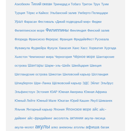
Тихий океан
Трук
Азизбекян
Тринидад и Тобаго
Тритон
Туим
Турция
Тёркс и Кайкос
Ульбанский залив
Умберто Пелиццари
Урал
Фарасан
Фестиваль «Дикий подводный мир»
Фиджи
Филиппины
Филиппинское море
Финляндия
Финский залив
Флорида
Франсиско Ферерас
Франция
ФридайвФест Рускеала
Фувамула
Хургада
Фуджейра
Фукуок
Хакасия
Ханс Хасс
Хорватия
Чёрное море
Чемпионат мира
Шантарские
Хьюстон
Черногория
Шантары
острова
Шарм-эль-Шейх
Швейцария
Швеция
Шетландские острова
Шикотан
Шиловский карьер
Шотландия
Шпицберген
Шри-Ланка
Щёлковский карьер
ЭДС
Эйлат
Эльбрус
ЮАР
Эльфинстоун
Эстония
Южная Америка
Южная Африка
Юкатан
Юрий Кашин
Южный Лейте
Южный Мале
Якуб Шиманек
Японское море
айс
Яльчик
Янтарный карьер
Япония
айс-
актинии
акула-лисица
дайвинг
айс-фридайвинг
аксолотль
акулы
афиша
анемоны
акула-молот
алко
атоллы
багаж