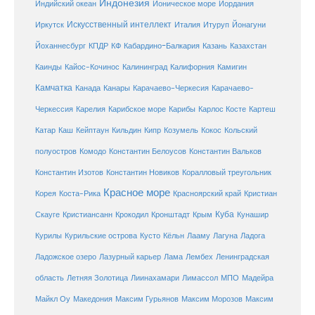
Индонезия
Индийский океан
Ионическое море
Иордания
Искусственный интеллект
Иркутск
Италия
Итуруп
Йонагуни
Кабардино-Балкария
Казахстан
Йоханнесбург
КПДР
КФ
Казань
Каинды
Кайос-Кочинос
Калининград
Калифорния
Камигин
Камчатка
Карачаево-Черкесия
Канада
Канары
Карачаево-
Карибское море
Карибы
Черкессия
Карелия
Карлос Косте
Картеш
Катар
Каш
Кипр
Кейптаун
Кильдин
Козумель
Кокос
Кольский
полуостров
Комодо
Константин Белоусов
Константин Вальков
Константин Изотов
Константин Новиков
Коралловый треугольник
Красное море
Корея
Коста-Рика
Красноярский край
Кристиан
Куба
Крым
Скауге
Кристиансанн
Крокодил
Кронштадт
Кунашир
Курилы
Курильские острова
Кусто
Кёльн
Лааму
Лагуна
Ладога
Ладожское озеро
Лазурный карьер
Лама
Лембех
Ленинградская
Летняя Золотица
область
Лиинахамари
Лимассол
МПО
Мадейра
Майкл Оу
Македония
Максим Гурьянов
Максим Морозов
Максим