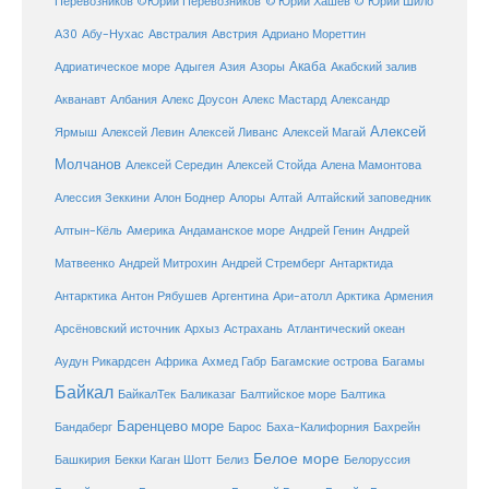
Перевозников
©Юрий Перевозников
© Юрий Хашев
© Юрий Шило
Австралия
А30
Абу-Нухас
Австрия
Адриано Мореттин
Акаба
Адриатическое море
Адыгея
Азия
Азоры
Акабский залив
Александр
Акванавт
Албания
Алекс Доусон
Алекс Мастард
Алексей
Ярмыш
Алексей Левин
Алексей Ливанс
Алексей Магай
Молчанов
Алексей Середин
Алексей Стойда
Алена Мамонтова
Алтай
Алессия Зеккини
Алон Боднер
Алоры
Алтайский заповедник
Алтын-Кёль
Америка
Андаманское море
Андрей Генин
Андрей
Антарктида
Матвеенко
Андрей Митрохин
Андрей Стремберг
Армения
Антарктика
Антон Рябушев
Аргентина
Ари-атолл
Арктика
Атлантический океан
Арсёновский источник
Архыз
Астрахань
Ахмед Габр
Багамы
Аудун Рикардсен
Африка
Багамские острова
Байкал
БайкалТек
Балтика
Баликазаг
Балтийское море
Баренцево море
Бандаберг
Барос
Баха-Калифорния
Бахрейн
Белое море
Башкирия
Бекки Каган Шотт
Белиз
Белоруссия