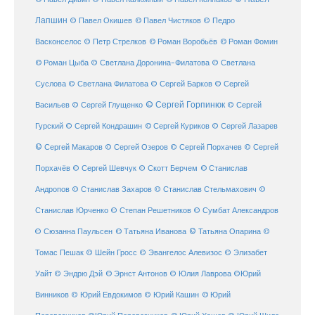
Лапшин
© Павел Чистяков
© Павел Окишев
© Педро
© Роман Воробьёв
© Роман Фомин
Васконселос
© Петр Стрелков
© Роман Цыба
© Светлана Доронина-Филатова
© Светлана
Суслова
© Светлана Филатова
© Сергей Барков
© Сергей
© Сергей Горпинюк
Васильев
© Сергей Глущенко
© Сергей
Гурский
© Сергей Кондрашин
© Сергей Куриков
© Сергей Лазарев
© Сергей Макаров
© Сергей Озеров
© Сергей Порхачев
© Сергей
© Станислав
Порхачёв
© Сергей Шевчук
© Скотт Берчем
Андропов
© Станислав Захаров
© Станислав Стельмахович
©
Станислав Юрченко
© Степан Решетников
© Сумбат Александров
© Татьяна Иванова
© Татьяна Опарина
© Сюзанна Паульсен
©
Томас Пешак
© Шейн Гросс
© Эвангелос Алевизос
© Элизабет
Уайт
© Эндрю Дэй
© Эрнст Антонов
© Юлия Лаврова
©Юрий
Винников
© Юрий Евдокимов
© Юрий Кашин
© Юрий