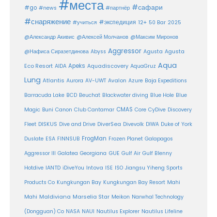
#места
#сафари
#go
#news
#партнёр
#снаряжение
#экспедиция
12+
#учиться
50 Bar
2025
@Александр Акивис
@Алексей Молчанов
@Максим Миронов
Aggressor
Agusta
@Нафиса Сиразетдинова
Abyss
Agusta
Aqua
Eco Resort
Apeks
Aquadiscovery
AIDA
AquaGruz
Lung
Atlantis
Aurora
AV-UWT
Avalon
Azure
Baja Expeditions
Barracuda Lake
BCD
Beuchat
Blackwater diving
Blue Hole
Blue
CMAS
Magic
Buni
Canon
Club Cantamar
Core
CyDive
Discovery
DiverSea
Fleet
DISKUS
Dive and Drive
Divevolk
DIWA
Duke of York
FrogMan
Duslate
ESA
FINNSUB
Frozen Planet
Galapagos
Aggressor III
Galatea
Georgiana
GUE
Gulf Air
Gulf Blenny
Intova
Hotdive
IANTD
iDiveYou
ISE
ISO
Jiangsu Yiheng Sports
Products Co
Kungkungan Bay
Kungkungan Bay Resort
Mahi
Maldiviana
Marselia Star
Mahi
Meikon
Narwhal Technology
(Dongguan) Co
NASA
NAUI
Nautilus Explorer
Nautilus Lifeline