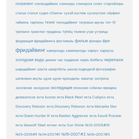
снорклинг
спелеодайвинг
спиннеры
спинороги
сплит
старгейзеры
статья
сухой костюм
статьи
судно «Омега»
сухопутное
сёрфинг
таймень
техно
технодайвинг
тарпоны
тигровые акулы
топ-10
тунец
тюлени
трепанги
триатлон
тридакны
угри
устрицы
фильм
фри
федерация фридайвинга
фестиваль
фонари
фридайвинг
хаммерхеды
хамерхеды
хариус
хариусы
черепахи
холодная вода
цианеи
час подарков
червь боббита
шахта
школа подводной фотографии
шаркдайвинг
швертботы
шёлковые акулы
щуки
щуки-крокодилы
экватор
экотропа
экспедиция
эксклюзив
экскурсии
японские собачки
ярмарка
деликатесов
яхта Aurora
яхта Black Pearl
яхта Calipso
яхта
Discovery Palavan
яхта Discovery Palawan
яхта Marselia Star
яхта Ocean Hunter III
яхта Roatan Aggressor
яхта Saudi Pioneer
№12•2006#10
яхта Seawolf Steel
яхтинг
яхты Sun Shine
№15•2007#2
№14•2007#1
№16•2007#3
№13•2006#11