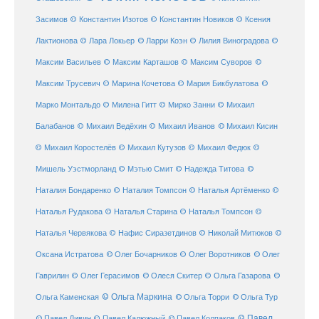
Засимов
© Константин Изотов
© Константин Новиков
© Ксения
© Ларри Коэн
Лактионова
© Лара Локьер
© Лилия Виноградова
©
Максим Васильев
© Максим Карташов
© Максим Суворов
©
©
Максим Трусевич
© Марина Кочетова
© Мария Бикбулатова
Марко Монтальдо
© Милена Гитт
© Мирко Занни
© Михаил
© Михаил Кисин
Балабанов
© Михаил Ведёхин
© Михаил Иванов
© Михаил Коростелёв
© Михаил Кутузов
© Михаил Федюк
©
©
Мишель Уэстморланд
© Мэтью Смит
© Надежда Титова
Наталия Бондаренко
© Наталия Томпсон
© Наталья Артёменко
©
Наталья Рудакова
© Наталья Старина
© Наталья Томпсон
©
Наталья Червякова
© Нафис Сиразетдинов
© Николай Митюков
©
© Олег Бочарников
Оксана Истратова
© Олег Воротников
© Олег
Гаврилин
© Олег Герасимов
© Олеся Скитер
© Ольга Газарова
©
© Ольга Маркина
© Ольга Торри
Ольга Каменская
© Ольга Тур
© Павел Дивин
© Павел
© Павел Калюжный
© Павел Колпаков