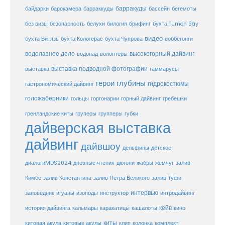
барракуды
бассейн
байдарки
барокамера
барраккуды
бегемоты
белухи
брифинг
без визы
безопасность
билогия
бухта Tumon Bay
видео
бухта Витязь
бухта Кологерас
бухта Чупрова
воббегонги
водолазное дело
высокогорный дайвинг
водопад
волонтеры
выставка
выставка подводной фотографии
гаммарусы
герои глубины
гидрокостюмы
гастрономический дайвинг
голожаберники
горгонарии
горный дайвинг
гребешки
гольцы
груперы
губки
гренландские киты
групперы
дайверская выставка
дайвинг
дайвшоу
дельфины
детское
диалогиMDS2024
дневные чтения
дюгони
жабры
жемчуг
залив
Кимбе
залив Константина
залив Петра Великого
залив Туфи
заповедник
интервью
игуаны
изоподы
инструктор
интродайвинг
кейв
кальмары
каракатицы
история дайвинга
кашалоты
кино
киты
китовые акулы
китовая акула
клип
колонка
комплект