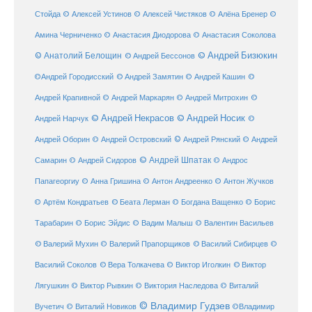
Стойда
© Алексей Устинов
© Алексей Чистяков
© Алёна Бренер
©
Амина Черниченко
© Анастасия Диодорова
© Анастасия Соколова
© Анатолий Белощин
© Андрей Бизюкин
© Андрей Бессонов
©
©Андрей Городисский
© Андрей Замятин
© Андрей Кашин
Андрей Крапивной
©
© Андрей Маркарян
© Андрей Митрохин
© Андрей Некрасов
© Андрей Носик
Андрей Нарчук
©
© Андрей Рянский
Андрей Оборин
© Андрей Островский
© Андрей
© Андрей Шпатак
Самарин
© Андрей Сидоров
© Андрос
Папагеоргиу
© Анна Гришина
© Антон Андреенко
© Антон Жучков
© Беата Лерман
© Артём Кондратьев
© Богдана Ващенко
© Борис
Тарабарин
© Борис Эйдис
© Вадим Малыш
© Валентин Васильев
© Валерий Мухин
© Валерий Прапорщиков
© Василий Сибирцев
©
© Виктор
Василий Соколов
© Вера Толкачева
© Виктор Иголкин
Лягушкин
© Виктор Рывкин
© Виктория Наследова
© Виталий
© Владимир Гудзев
Вучетич
© Виталий Новиков
©Владимир