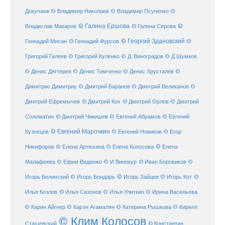
Докучаев
© Владимир Николаев
© Владимир Псуненко
©
© Галина Ершова
© Галина Серова
©
Владислав Макаров
Геннадий Мисан
© Геннадий Фурсов
© Георгий Здановский
©
Григорий Галеев
© Григорий Куленко
© Д. Виноградов
© Д Шумков
© Денис Дягтерев
© Денис Тимченко
© Денис Хрусталёв
©
Димитрис Димитриу
© Дмитрий Баранов
© Дмитрий Великанов
©
© Дмитрий Орлов
Дмитрий Ефремычев
© Дмитрий Кох
© Дмитрий
Соломатин
© Дмитрий Чикишев
© Евгений Абрамов
© Евгений
© Евгений Марочкин
Кузнецов
© Евгений Новиков
© Егор
© Елена
Никифоров
© Елена Артюхина
© Елена Копосова
Малафеева
© Иван Боровиков
© Ефим Видинжо
© И Винокур
©
© Игорь Зайцев
Игорь Белинский
© Игорь Бондарь
© Игорь Кот
©
Илья Козлов
© Илья Сазонов
© Илья Улиткин
© Ирина Васильева
© Карин Айгнер
© Карэн Агамалян
© Катерина Рышкова
© Кирилл
© Клим Колосов
Сташевский
© Константин