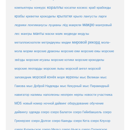
кораллы
компьютеры
косатки
космос
конкурс
краб
крабоеды
крабы
крокодилы
крылатки
лангусты
креветки
крыло
ларги
макро
ледники
лонгиманусы
луцианы
лёд
макрели
мангровый
манты
лес
мангры
маски
маяк
медведи
медузы
мировой рекорд
металлоискатели
метридиумы
мидии
мола-
морские ежи
морские
мола
моржи
морские драконы
морские ежы
звёзды
морские игуаны
морские котики
морские крокодилы
морские львы
морские леопарды
морской ангел
морской
морской конёк
мурены
заповедник
моря
мыс Великан
мыс
Гамова
мыс Доброй Надежды
мыс Кекурный
мыс Пирамидный
навигатор
нерпы
новости участника
налимы
наполеоны
неопрен
MDS
новый номер
оборудование
обучение
ночной дайвинг
дайвингу
озеро
одежда
озеро Балатон
озеро Гийибакшель
озеро
Грюнерзее
озеро Долгое
озеро Каинды
озеро Кета
озеро Клухор
озеро Курильское
озеро Медуз
озеро Ньяса
озеро Охридское