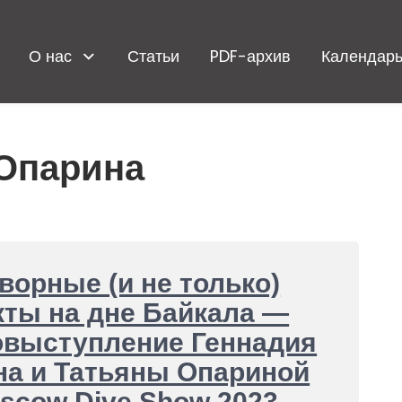
О нас
Статьи
PDF-архив
Календарь
 Опарина
ворные (и не только)
ты на дне Байкала —
овыступление Геннадия
на и Татьяны Опариной
scow Dive Show 2023