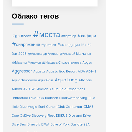
Облако тегов
#места
#сафари
#go
#news
#партнёр
#снаряжение
#экспедиция
12+
#учиться
50
Bar
2025
@Александр Акивис
@Алексей Молчанов
@Максим Миронов
@Нафиса Сиразетдинова
Abyss
Aggressor
Agusta Eco Resort
Apeks
Agusta
AIDA
Aqua Lung
Aquadiscovery
Atlantis
AquaGruz
Aurora
AV-UWT
Avalon
Azure
Baja Expeditions
Barracuda Lake
BCD
Beuchat
Blackwater diving
Blue
CMAS
Hole
Blue Magic
Buni
Canon
Club Cantamar
Core
CyDive
Discovery Fleet
DISKUS
Dive and Drive
DiverSea
Divevolk
DIWA
Duke of York
Duslate
ESA