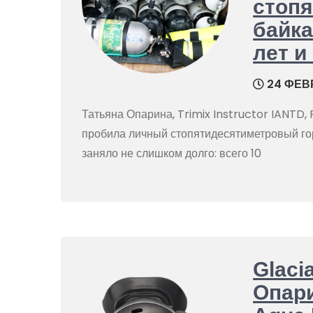
стоп
байка
лет и
24 ФЕВР
Татьяна Опарина, Trimix Instructor IANTD, 
пробила личный стопятидесятиметровый го
заняло не слишком долго: всего 10
Glaci
Опари