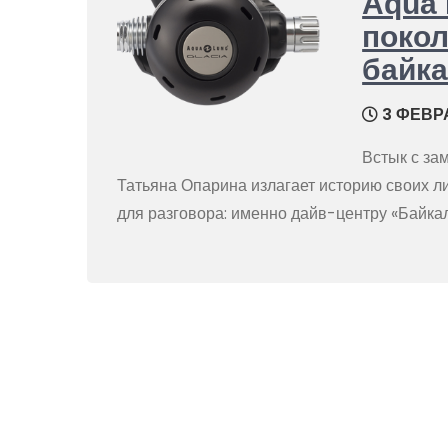
Aqua 
покол
байка
3 ФЕВРА
Встык с за
Татьяна Опарина излагает историю своих л
для разговора: именно дайв-центру «Байк