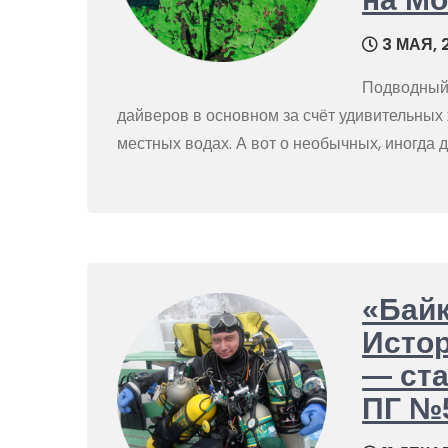
3 МАЯ, 
Подводный 
дайверов в основном за счёт удивительных 
местных водах. А вот о необычных, иногда
«Байк
Истор
— ста
ПГ №