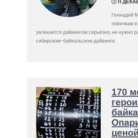
11 ДЕКА
Геннадий М
новичкам в
увлекается дайвингом серьёзно, не нужно ра
сибирском-байкальском дайвинге.
170 м
герои
байка
Опари
ценой