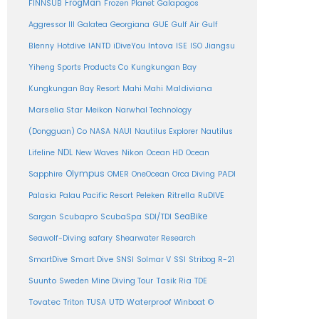
FrogMan
FINNSUB
Frozen Planet
Galapagos
Aggressor III
Galatea
Georgiana
GUE
Gulf Air
Gulf
Intova
Blenny
Hotdive
IANTD
iDiveYou
ISE
ISO
Jiangsu
Yiheng Sports Products Co
Kungkungan Bay
Maldiviana
Kungkungan Bay Resort
Mahi Mahi
Marselia Star
Meikon
Narwhal Technology
(Dongguan) Co
NASA
NAUI
Nautilus Explorer
Nautilus
NDL
Nikon
Lifeline
New Waves
Ocean HD
Ocean
Olympus
PADI
Sapphire
OMER
OneOcean
Orca Diving
Ritrella
RuDIVE
Palasia
Palau Pacific Resort
Peleken
SeaBike
Sargan
Scubapro
ScubaSpa
SDI/TDI
Seawolf-Diving safary
Shearwater Research
SSI
SmartDive
Smart Dive
SNSI
Solmar V
Stribog R-21
Suunto
Sweden Mine Diving Tour
Tasik Ria
TDE
Tovatec
Triton
TUSA
UTD
Waterproof
Winboat
©