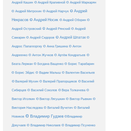
© Андрей Крапивной
Андрей Кашин
© Андрей Маркарян
© Андрей
© Андрей Нарчук
© Андрей Митрохин
Некрасов
© Андрей Носик
© Андрей Оборин
©
© Андрей Рянский
Андрей Островский
© Андрей
© Андрей Шпатак
Самарин
© Андрей Сидоров
©
Андрос Папагеоргиу
© Анна Гришина
© Антон
©
Андреенко
© Антон Жучков
© Артём Кондратьев
Беата Лерман
© Богдана Ващенко
© Борис Тарабарин
© Борис Эйдис
© Вадим Малыш
© Валентин Васильев
© Валерий Мухин
© Валерий Прапорщиков
© Василий
Сибирцев
© Василий Соколов
© Вера Толкачева
©
© Виктор Лягушкин
Виктор Иголкин
© Виктор Рывкин
©
Виктория Наследова
© Виталий Вучетич
© Виталий
© Владимир Гудзев
Новиков
©Владимир
Докучаев
© Владимир Николаев
© Владимир Псуненко