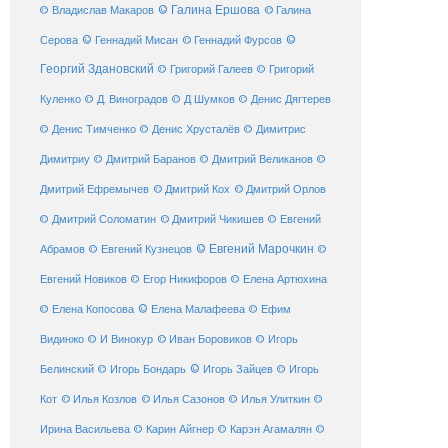
© Галина Ершова
© Галина
© Владислав Макаров
Серова
© Геннадий Мисан
© Геннадий Фурсов
©
Георгий Здановский
© Григорий Галеев
© Григорий
Куленко
© Д. Виноградов
© Д Шумков
© Денис Дягтерев
© Денис Тимченко
© Денис Хрусталёв
© Димитрис
Димитриу
© Дмитрий Баранов
© Дмитрий Великанов
©
© Дмитрий Орлов
Дмитрий Ефремычев
© Дмитрий Кох
© Дмитрий Соломатин
© Дмитрий Чикишев
© Евгений
© Евгений Марочкин
Абрамов
© Евгений Кузнецов
©
Евгений Новиков
© Егор Никифоров
© Елена Артюхина
© Елена Малафеева
© Елена Копосова
© Ефим
© Иван Боровиков
Видинжо
© И Винокур
© Игорь
© Игорь Зайцев
Белинский
© Игорь Бондарь
© Игорь
Кот
© Илья Козлов
© Илья Сазонов
© Илья Улиткин
©
Ирина Васильева
© Карин Айгнер
© Карэн Агамалян
©