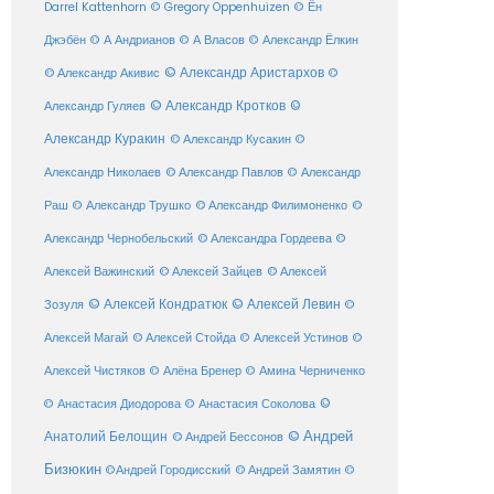
Darrel Kattenhorn
© Gregory Oppenhuizen
© Ён
Джэбён
© А Андрианов
© А Власов
© Александр Ёлкин
© Александр Аристархов
© Александр Акивис
©
© Александр Кротков
©
Александр Гуляев
Александр Куракин
© Александр Кусакин
©
Александр Николаев
© Александр Павлов
© Александр
Раш
© Александр Трушко
© Александр Филимоненко
©
Александр Чернобельский
© Александра Гордеева
©
© Алексей Зайцев
Алексей Важинский
© Алексей
© Алексей Кондратюк
© Алексей Левин
Зозуля
©
© Алексей Стойда
Алексей Магай
© Алексей Устинов
©
Алексей Чистяков
© Алёна Бренер
© Амина Черниченко
©
© Анастасия Диодорова
© Анастасия Соколова
Анатолий Белощин
© Андрей
© Андрей Бессонов
Бизюкин
©Андрей Городисский
© Андрей Замятин
©