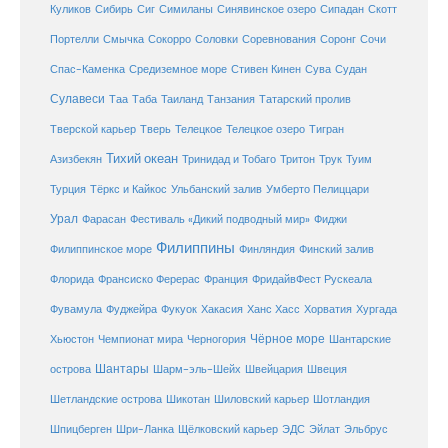
Куликов
Сибирь
Сиг
Симиланы
Синявинское озеро
Сипадан
Скотт
Соловки
Соревнования
Портелли
Смычка
Сокорро
Соронг
Сочи
Средиземное море
Спас-Каменка
Стивен Кинен
Сува
Судан
Сулавеси
Таиланд
Таа
Таба
Танзания
Татарский пролив
Телецкое озеро
Тверской карьер
Тверь
Телецкое
Тигран
Тихий океан
Трук
Азизбекян
Тринидад и Тобаго
Тритон
Туим
Турция
Тёркс и Кайкос
Ульбанский залив
Умберто Пелиццари
Урал
Фарасан
Фестиваль «Дикий подводный мир»
Фиджи
Филиппины
Филиппинское море
Финляндия
Финский залив
Флорида
Франсиско Ферерас
Франция
ФридайвФест Рускеала
Фувамула
Хургада
Фуджейра
Фукуок
Хакасия
Ханс Хасс
Хорватия
Чёрное море
Чемпионат мира
Шантарские
Хьюстон
Черногория
Шантары
острова
Шарм-эль-Шейх
Швейцария
Швеция
Шетландские острова
Шикотан
Шиловский карьер
Шотландия
Шпицберген
Шри-Ланка
Щёлковский карьер
ЭДС
Эйлат
Эльбрус