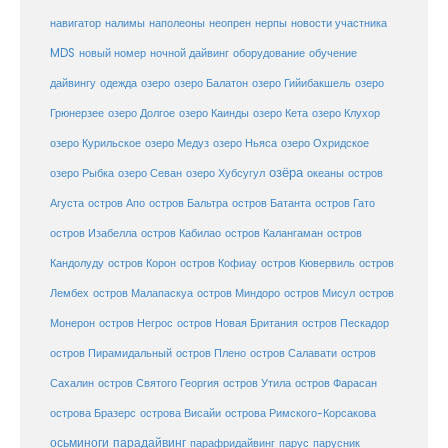
навигатор
нерпы
новости участника
налимы
наполеоны
неопрен
MDS
новый номер
оборудование
обучение
ночной дайвинг
дайвингу
озеро
одежда
озеро Балатон
озеро Гийибакшель
озеро
Грюнерзее
озеро Долгое
озеро Каинды
озеро Кета
озеро Клухор
озеро Курильское
озеро Медуз
озеро Ньяса
озеро Охридское
озёра
озеро Рыбка
озеро Севан
озеро Хубсугул
океаны
остров
Агуста
остров Апо
остров Бальтра
остров Батанта
остров Гато
остров Изабелла
остров Кабилао
остров Калангаман
остров
Кандолуду
остров Корон
остров Кофиау
остров Кювервиль
остров
остров
Лембех
остров Малапаскуа
остров Миндоро
остров Мисул
Монерон
остров Негрос
остров Новая Британия
остров Пескадор
остров Пирамидальный
остров Плено
остров Салавати
остров
Сахалин
остров Святого Георгия
остров Утила
остров Фарасан
острова Бразерс
острова Висайи
острова Римского-Корсакова
осьминоги
парадайвинг
парус
парафридайвинг
парусник