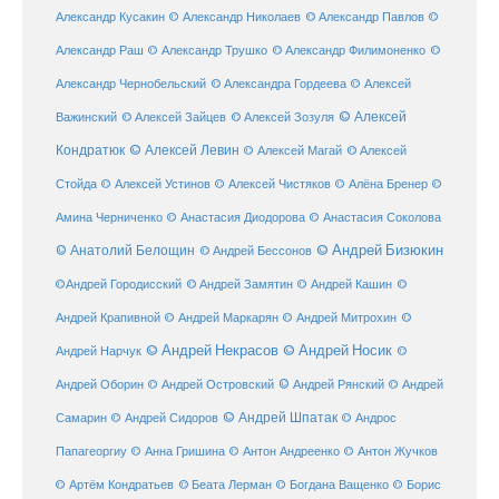
Александр Кусакин
© Александр Николаев
© Александр Павлов
©
Александр Раш
© Александр Трушко
© Александр Филимоненко
©
Александр Чернобельский
© Александра Гордеева
© Алексей
© Алексей
© Алексей Зайцев
Важинский
© Алексей Зозуля
Кондратюк
© Алексей Левин
© Алексей
© Алексей Магай
Стойда
© Алексей Устинов
© Алексей Чистяков
© Алёна Бренер
©
Амина Черниченко
© Анастасия Диодорова
© Анастасия Соколова
© Анатолий Белощин
© Андрей Бизюкин
© Андрей Бессонов
©
©Андрей Городисский
© Андрей Замятин
© Андрей Кашин
Андрей Крапивной
©
© Андрей Маркарян
© Андрей Митрохин
© Андрей Некрасов
© Андрей Носик
Андрей Нарчук
©
© Андрей Рянский
Андрей Оборин
© Андрей Островский
© Андрей
© Андрей Шпатак
Самарин
© Андрей Сидоров
© Андрос
Папагеоргиу
© Анна Гришина
© Антон Андреенко
© Антон Жучков
© Беата Лерман
© Артём Кондратьев
© Богдана Ващенко
© Борис