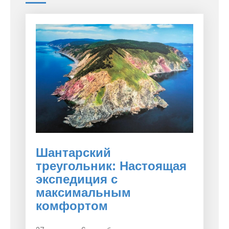
Шантарский
треугольник: Настоящая
экспедиция с
максимальным
комфортом