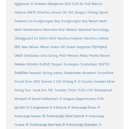
Aggressor III
Galatea
Georgiana
GUE
Gulf Air
Gulf Blenny
Intova
Hotdive
IANTD
iDiveYou
ISE
ISO
Jiangsu Yiheng Sports
Products Co
Kungkungan Bay
Kungkungan Bay Resort
Mahi
Maldiviana
Marselia Star
Mahi
Meikon
Narwhal Technology
(Dongguan) Co
NASA
NAUI
Nautilus Explorer
Nautilus Lifeline
Olympus
NDL
Nikon
New Waves
Ocean HD
Ocean Sapphire
PADI
OMER
OneOcean
Orca Diving
Palasia
Palau Pacific Resort
Ritrella
RuDIVE
Peleken
Sargan
Scubapro
ScubaSpa
SDI/TDI
SeaBike
Seawolf-Diving safary
Shearwater Research
SmartDive
SSI
Suunto
Smart Dive
SNSI
Solmar V
Stribog R-21
Sweden Mine
Diving Tour
Tasik Ria
TDE
Tovatec
Triton
TUSA
UTD
Waterproof
Winboat
© Darrel Kattenhorn
© Gregory Oppenhuizen
© Ён
Джэбён
© А Андрианов
© А Власов
© Александр Ёлкин
©
© Александр Аристархов
Александр Акивис
© Александр
© Александр Кротков
© Александр Куракин
Гуляев
©