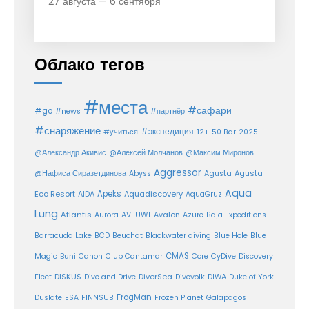
27 августа — 6 сентября
Облако тегов
#места
#сафари
#go
#news
#партнёр
#снаряжение
#экспедиция
12+
#учиться
50 Bar
2025
@Александр Акивис
@Алексей Молчанов
@Максим Миронов
Aggressor
Agusta
@Нафиса Сиразетдинова
Abyss
Agusta
Aqua
Eco Resort
Apeks
Aquadiscovery
AIDA
AquaGruz
Lung
Atlantis
Aurora
AV-UWT
Avalon
Azure
Baja Expeditions
Barracuda Lake
BCD
Beuchat
Blackwater diving
Blue Hole
Blue
CMAS
Magic
Buni
Canon
Club Cantamar
Core
CyDive
Discovery
DiverSea
Fleet
DISKUS
Dive and Drive
Divevolk
DIWA
Duke of York
FrogMan
Duslate
ESA
FINNSUB
Frozen Planet
Galapagos