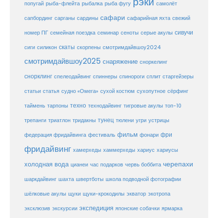
рэки
попугай
рыба-флейта
рыбалка
рыба фугу
самолёт
сафари
сафарийная яхта
сапбординг
сарганы
сардины
свежий
сивучи
сеноты
номер ПГ
семейная поездка
семинар
серые акулы
скаты
скорпены
смотримдайвшоу2024
сиги
силикон
смотримдайвшоу2025
снаряжение
сноркелинг
снорклинг
спелеодайвинг
спиннеры
спинороги
сплит
старгейзеры
статья
сухой костюм
статьи
судно «Омега»
сухопутное
сёрфинг
таймень
техно
технодайвинг
тарпоны
тигровые акулы
топ-10
тунец
тюлени
трепанги
триатлон
тридакны
угри
устрицы
фильм
фри
федерация фридайвинга
фестиваль
фонари
фридайвинг
хаммерхеды
хамерхеды
хариус
хариусы
черепахи
холодная вода
цианеи
час подарков
червь боббита
шахта
школа подводной фотографии
шаркдайвинг
швертботы
шёлковые акулы
щуки
щуки-крокодилы
экватор
экотропа
экспедиция
эксклюзив
экскурсии
японские собачки
ярмарка