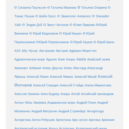
© Татьяна Иванова
© Татьяна Опарина
© Сюзанна Паульсен
©
Томас Пешак
© Шейн Гросс
© Эвангелос Алевизос
© Элизабет
Уайт
© Эндрю Дэй
© Эрнст Антонов
© Юлия Лаврова
©Юрий
Винников
© Юрий Евдокимов
© Юрий Кашин
© Юрий
Перевозников
©Юрий Перевозников
© Юрий Хашев
© Юрий Шило
Австралия
А30
Абу-Нухас
Австрия
Адриано Мореттин
Акаба
Адриатическое море
Адыгея
Азия
Азоры
Акабский залив
Александр
Акванавт
Албания
Алекс Доусон
Алекс Мастард
Алексей
Ярмыш
Алексей Левин
Алексей Ливанс
Алексей Магай
Молчанов
Алексей Середин
Алексей Стойда
Алена Мамонтова
Алтай
Алессия Зеккини
Алон Боднер
Алоры
Алтайский заповедник
Алтын-Кёль
Америка
Андаманское море
Андрей Генин
Андрей
Антарктида
Матвеенко
Андрей Митрохин
Андрей Стремберг
Армения
Антарктика
Антон Рябушев
Аргентина
Ари-атолл
Арктика
Атлантический океан
Арсёновский источник
Архыз
Астрахань