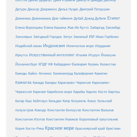
Дахаб
Дедалус
Джек Израиль
Джибути
Джидда
Джозеф
Дитури
Джохор
Дзержинск
Дилье Нуаро
Дмитрий Петрушин
Египет
Доминика
Доминикана
Дом тайменя
Дубай
Дэвид Дубиле
Елена Кашина
Елена Воронцова
Жак Ив Кусто
Забаргад
Занзибар
ИИ
Заполярье
Звёздный Городок
Зитун
Змеиный
Иван Горбенко
Индонезия
Индийский океан
Ионическое море
Иордания
Искусственный интеллект
Иркутск
Италия
Итуруп
Йонагуни
Кабардино-Балкария
Казахстан
Йоханнесбург
КПДР
КФ
Казань
Каинды
Кайос-Кочинос
Калининград
Калифорния
Камигин
Камчатка
Карачаево-Черкесия
Канада
Канары
Карачаево-
Карибское море
Карибы
Черкессия
Карелия
Карлос Косте
Картеш
Катар
Каш
Кипр
Кейптаун
Кильдин
Козумель
Кокос
Кольский
полуостров
Комодо
Константин Белоусов
Константин Вальков
Константин Изотов
Константин Новиков
Коралловый треугольник
Красное море
Корея
Коста-Рика
Красноярский край
Кристиан