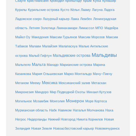
Куба
Крым
Скауге
Кристиансанн
Крокодил
Кронштадт
Кунашир
Курилы
Курильские острова
Кусто
Кёльн
Лааму
Лагуна
Ладога
Ладожское озеро
Лазурный карьер
Лама
Лембех
Ленинградская
Летняя Золотица
область
Лиинахамари
Лимассол
МПО
Мадейра
Майкл Оу
Македония
Максим Гурьянов
Максим Морозов
Максим
Малайзия
Табаков
Малави
Малапаскуа
Малые Антильские
Мальдивы
Мальдивские острова
острова
Малый Гифтун
Мальта
Мальпело
Манадо
Марианские острова
Марина
Мачу-Пикчу
Казанкова
Мария Ольшевская
Марко Монтальдо
Мексика
Мексиканский залив
Меганом
Меему
Метаскан
Микронезия
Миндоро
Мир Подводной Охоты
Михаил Кутузов
Монерон
Монголия
Могильное
Мозамбик
Море Кортеса
Мурманская область
Набк
Навиком
Наталья Молчанова
Наха
Негрос
Нидерланды
Нижний Новгород
Никита Корнилов
Новая
Зеландия
Новая Земля
Новоасбестовский карьер
Новомичуринск