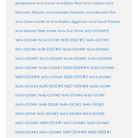
деликатесов
яхта Aurora
яхта Black Pearl
яхта Calipso
яхта
Discovery Palavan
яхта Discovery Palawan
яхта Marselia Star
яхта Ocean Hunter III
яхта Roatan Aggressor
яхта Saudi Pioneer
№12•2006#10
яхта Seawolf Steel
яхтинг
яхты Sun Shine
№15•2007#2
№14•2007#1
№16•2007#3
№13•2006#11
№19•2007#6
№20•2008#1
№17•2007#4
№21•2008#2
№25•2008#6
№22•2008#3
№23•2008#4
№24•2008#5
№29•2009#4
№30•2009#5
№26•2009#1
№28•2009#3
№33•2010#2
№31•2009#6
№32•2010#1
№34•2010#3
№37•2010#6
№35•2010#4
№36•2010#5
№38•2011#1
№39•2011#2
№40•2011#3
№41•2011#4
№42•2011#5
№43•2011#6
№44•2012#1
№45•2012#2
№46•2012#3
№50•2013#1
№51•2013#2
№53•2013#4
№54•2013#5
№55•2013#6
№56•2014#1
№58•2014#3
№57•2014#2
№61•2014#6
№62•2015#1
№59•2014#4
№60•2014#5