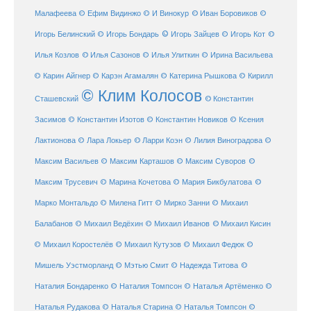
Малафеева
© Иван Боровиков
© Ефим Видинжо
© И Винокур
©
© Игорь Зайцев
Игорь Белинский
© Игорь Бондарь
© Игорь Кот
©
Илья Козлов
© Илья Сазонов
© Илья Улиткин
© Ирина Васильева
© Карин Айгнер
© Карэн Агамалян
© Катерина Рышкова
© Кирилл
© Клим Колосов
Сташевский
© Константин
Засимов
© Константин Изотов
© Константин Новиков
© Ксения
© Ларри Коэн
Лактионова
© Лара Локьер
© Лилия Виноградова
©
Максим Васильев
© Максим Карташов
© Максим Суворов
©
©
Максим Трусевич
© Марина Кочетова
© Мария Бикбулатова
Марко Монтальдо
© Милена Гитт
© Мирко Занни
© Михаил
© Михаил Кисин
Балабанов
© Михаил Ведёхин
© Михаил Иванов
© Михаил Коростелёв
© Михаил Кутузов
© Михаил Федюк
©
©
Мишель Уэстморланд
© Мэтью Смит
© Надежда Титова
Наталия Бондаренко
© Наталия Томпсон
© Наталья Артёменко
©
Наталья Рудакова
© Наталья Старина
© Наталья Томпсон
©