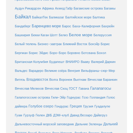
Ахмед Габр
Багамы
Аудун Рикардсен
Африка
Багамские острова
Байкал
БайкалТек
Балтика
Баликазаг
Балтийское море
Баренцево море
Бандаберг
Барос
Баха-Калифорния
Бахрейн
Белое море
Башкирия
Бекки Каган Шотт
Белиз
Белоруссия
Белый тюлень
Бизнес-завтрак
Ближний Восток
Бонэйр
Борис
Бергман
Борис Эйдис
Боро-Боро
Боровно
Ботсвана
Бохол
Британская Колумбия
Будапешт
ВНИИРО
Вааву
Валерий Даркин
Венгрия
Вальдес
Варадеро
Великие озёра
Вильфранш-сюр-Мер
Владивосток
Волга
Витязь
Воронеж
Вьетнам
Вячеслав Баранкин
Галапагосы
Вячеслав Мелихов
Вячеслав Скоц
ГОСТ
Гавана
Галапогосские острова
Гили-Эйр
Годнурас
Гозо
Голландия
Голос
Голубое озеро
Греция
Гуадалупе
дайвера
Гондурас
Грузия
Гуам
ДКБ
Гурзуф
Гюлен
ДЭМ-клуб
Давид Веззаро
Дайвгруз
Дальний
Дальневосточный морской заповедник
Дальние Зеленцы
Восток