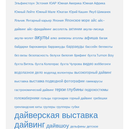
ЮАР
Эльфинстоун
Эстония
Южная Америка
Южная Африка
Юкатан
Юрий Кашин
Южный Лейте
Южный Мале
Якуб Шиманек
Японское море
айс
Яльчик
Янтарный карьер
Япония
айс-
актинии
акула-лисица
дайвинг
айс-фридайвинг
аксолотль
акулы
афиша
анемоны
акула-молот
алко
атоллы
багаж
барракуды
бассейн
байдарки
барокамера
барраккуды
бегемоты
белухи
брифинг
без визы
безопасность
билогия
бухта Tumon Bay
видео
бухта Витязь
бухта Кологерас
бухта Чупрова
воббегонги
водолазное дело
высокогорный дайвинг
водопад
волонтеры
выставка
выставка подводной фотографии
гаммарусы
герои глубины
гидрокостюмы
гастрономический дайвинг
голожаберники
горгонарии
горный дайвинг
гребешки
гольцы
груперы
губки
гренландские киты
групперы
дайверская выставка
дайвинг
дайвшоу
дельфины
детское