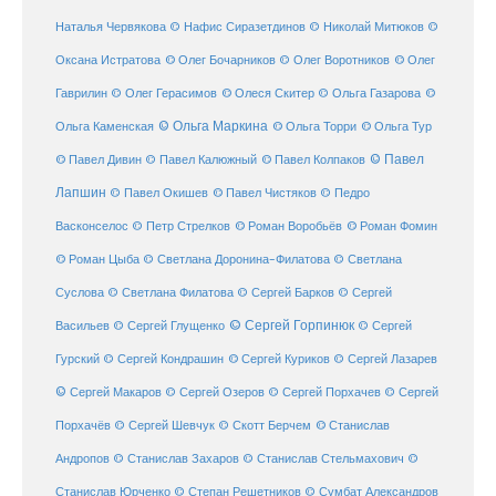
Наталья Червякова
© Нафис Сиразетдинов
© Николай Митюков
©
© Олег Бочарников
Оксана Истратова
© Олег Воротников
© Олег
Гаврилин
© Олег Герасимов
© Олеся Скитер
© Ольга Газарова
©
© Ольга Маркина
© Ольга Торри
Ольга Каменская
© Ольга Тур
© Павел Дивин
© Павел
© Павел Калюжный
© Павел Колпаков
Лапшин
© Павел Чистяков
© Павел Окишев
© Педро
© Роман Воробьёв
© Роман Фомин
Васконселос
© Петр Стрелков
© Роман Цыба
© Светлана Доронина-Филатова
© Светлана
Суслова
© Светлана Филатова
© Сергей Барков
© Сергей
© Сергей Горпинюк
Васильев
© Сергей Глущенко
© Сергей
Гурский
© Сергей Кондрашин
© Сергей Куриков
© Сергей Лазарев
© Сергей Макаров
© Сергей Озеров
© Сергей Порхачев
© Сергей
© Станислав
Порхачёв
© Сергей Шевчук
© Скотт Берчем
Андропов
© Станислав Захаров
© Станислав Стельмахович
©
Станислав Юрченко
© Степан Решетников
© Сумбат Александров