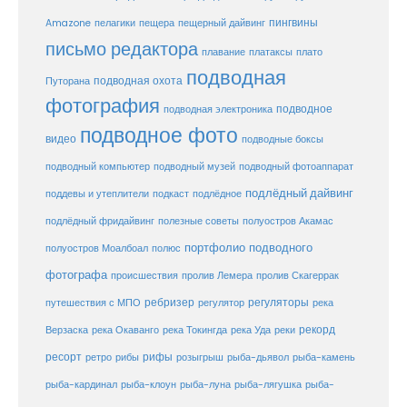
пещерный дайвинг
пингвины
Amazone
пелагики
пещера
письмо редактора
плато
плавание
платаксы
подводная
подводная охота
Путорана
фотография
подводное
подводная электроника
подводное фото
видео
подводные боксы
подводный музей
подводный компьютер
подводный фотоаппарат
подлёдный дайвинг
поддевы и утеплители
подкаст
подлёдное
подлёдный фридайвинг
полезные советы
полуостров Акамас
портфолио подводного
полуостров Моалбоал
полюс
фотографа
происшествия
пролив Лемера
пролив Скагеррак
ребризер
регуляторы
путешествия с МПО
регулятор
река
рекорд
Верзаска
река Окаванго
река Токингда
река Уда
реки
ресорт
рифы
ретро
рибы
розыгрыш
рыба-дьявол
рыба-камень
рыба-клоун
рыба-кардинал
рыба-луна
рыба-лягушка
рыба-