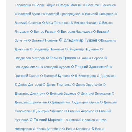
Тарабарин
© Борис Эйдис
© Вадим Малыш
© Валентин Васильев
© Валерий Мухин
© Валерий Прапорщиков
© Василий Сибирцев
©
© Виктор
Василий Соколов
© Вера Толкачева
© Виктор Иголкин
Лягушкин
© Виктор Рывкин
© Виктория Наследова
© Виталий
© Владимир Гудзев
Вучетич
© Виталий Новиков
©Владимир
Докучаев
© Владимир Николаев
© Владимир Псуненко
©
© Галина Ершова
© Галина Серова
©
Владислав Макаров
Геннадий Мисан
© Геннадий Фурсов
© Георгий Здановский
©
Григорий Галеев
© Григорий Куленко
© Д. Виноградов
© Д Шумков
© Денис Дягтерев
© Денис Тимченко
© Денис Хрусталёв
©
Димитрис Димитриу
© Дмитрий Баранов
© Дмитрий Великанов
©
© Дмитрий Орлов
Дмитрий Ефремычев
© Дмитрий Кох
© Дмитрий
Соломатин
© Дмитрий Чикишев
© Евгений Абрамов
© Евгений
© Евгений Марочкин
Кузнецов
© Евгений Новиков
© Егор
© Елена
Никифоров
© Елена Артюхина
© Елена Копосова