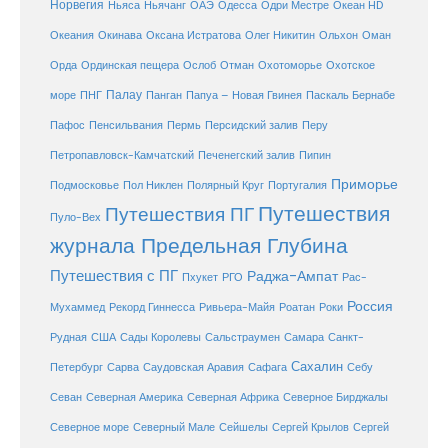
Норвегия
Океан HD
Ньяса
Ньячанг
ОАЭ
Одесса
Одри Местре
Океания
Окинава
Оксана Истратова
Олег Никитин
Ольхон
Оман
Охотоморье
Охотское
Орда
Ординская пещера
Ослоб
Отман
море
Палау
Папуа – Новая Гвинея
ПНГ
Панган
Паскаль Бернабе
Перу
Пафос
Пенсильвания
Пермь
Персидский залив
Петропавловск-Камчатский
Печенегский залив
Пипин
Приморье
Полярный Круг
Подмосковье
Пол Никлен
Португалия
Путешествия
Путешествия ПГ
Пуло-Вех
журнала Предельная Глубина
Путешествия с ПГ
Раджа-Ампат
Пхукет
РГО
Рас-
Россия
Мухаммед
Рекорд Гиннесса
Ривьера-Майя
Роатан
Роки
США
Сады Королевы
Рудная
Сальстраумен
Самара
Санкт-
Сахалин
Саудовская Аравия
Себу
Петербург
Сарва
Сафага
Севан
Северная Америка
Северная Африка
Северное Бирджалы
Сейшелы
Северное море
Северный Мале
Сергей Крылов
Сергей