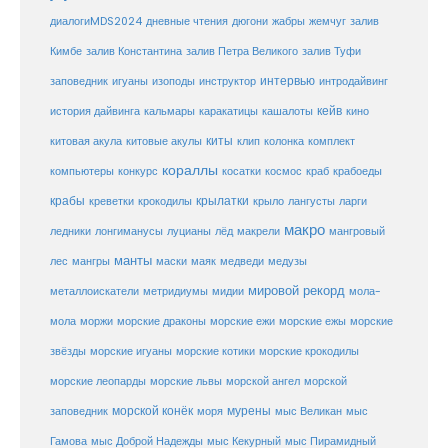
диалогиMDS2024
дневные чтения
дюгони
жабры
жемчуг
залив
Кимбе
залив Константина
залив Петра Великого
залив Туфи
заповедник
интервью
игуаны
изоподы
инструктор
интродайвинг
кейв
кальмары
каракатицы
история дайвинга
кашалоты
кино
киты
китовые акулы
китовая акула
клип
колонка
комплект
кораллы
компьютеры
косатки
космос
конкурс
краб
крабоеды
крабы
крокодилы
крылатки
лангусты
креветки
крыло
ларги
макро
ледники
лонгиманусы
луцианы
лёд
макрели
мангровый
манты
лес
мангры
маски
маяк
медведи
медузы
мировой рекорд
металлоискатели
метридиумы
мидии
мола-
морские ежи
морские
мола
моржи
морские драконы
морские ежы
звёзды
морские игуаны
морские котики
морские крокодилы
морские львы
морские леопарды
морской ангел
морской
морской конёк
мурены
заповедник
моря
мыс Великан
мыс
Гамова
мыс Доброй Надежды
мыс Кекурный
мыс Пирамидный