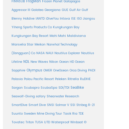
FrogMan
FINNSUB
Frozen Planet
Galapagos
Aggressor III
Galatea
Georgiana
GUE
Gulf Air
Gulf
Intova
Blenny
Hotdive
IANTD
iDiveYou
ISE
ISO
Jiangsu
Yiheng Sports Products Co
Kungkungan Bay
Maldiviana
Kungkungan Bay Resort
Mahi Mahi
Marselia Star
Meikon
Narwhal Technology
(Dongguan) Co
NASA
NAUI
Nautilus Explorer
Nautilus
NDL
Nikon
Lifeline
New Waves
Ocean HD
Ocean
Olympus
PADI
Sapphire
OMER
OneOcean
Orca Diving
Ritrella
RuDIVE
Palasia
Palau Pacific Resort
Peleken
SeaBike
Sargan
Scubapro
ScubaSpa
SDI/TDI
Seawolf-Diving safary
Shearwater Research
SSI
SmartDive
Smart Dive
SNSI
Solmar V
Stribog R-21
Suunto
Sweden Mine Diving Tour
Tasik Ria
TDE
Tovatec
Triton
TUSA
UTD
Waterproof
Winboat
©