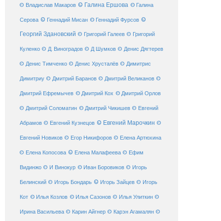
© Галина Ершова
© Галина
© Владислав Макаров
Серова
© Геннадий Мисан
© Геннадий Фурсов
©
Георгий Здановский
© Григорий Галеев
© Григорий
Куленко
© Д. Виноградов
© Д Шумков
© Денис Дягтерев
© Денис Тимченко
© Денис Хрусталёв
© Димитрис
Димитриу
© Дмитрий Баранов
© Дмитрий Великанов
©
© Дмитрий Орлов
Дмитрий Ефремычев
© Дмитрий Кох
© Дмитрий Соломатин
© Дмитрий Чикишев
© Евгений
© Евгений Марочкин
Абрамов
© Евгений Кузнецов
©
Евгений Новиков
© Егор Никифоров
© Елена Артюхина
© Елена Малафеева
© Елена Копосова
© Ефим
© Иван Боровиков
Видинжо
© И Винокур
© Игорь
© Игорь Зайцев
Белинский
© Игорь Бондарь
© Игорь
Кот
© Илья Козлов
© Илья Сазонов
© Илья Улиткин
©
Ирина Васильева
© Карин Айгнер
© Карэн Агамалян
©