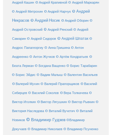
© Андрей Крапивной
Андрей Кашин
© Андрей Маркарян
© Андрей
© Андрей Нарчук
© Андрей Митрохин
Некрасов
© Андрей Носик
© Андрей Оборин
©
© Андрей Рянский
Андрей Островский
© Андрей
© Андрей Шпатак
Самарин
© Андрей Сидоров
©
Андрос Папагеоргиу
© Анна Гришина
© Антон
©
Андреенко
© Антон Жучков
© Артём Кондратьев
Беата Лерман
© Богдана Ващенко
© Борис Тарабарин
© Борис Эйдис
© Вадим Малыш
© Валентин Васильев
© Валерий Мухин
© Валерий Прапорщиков
© Василий
Сибирцев
© Василий Соколов
© Вера Толкачева
©
© Виктор Лягушкин
Виктор Иголкин
© Виктор Рывкин
©
Виктория Наследова
© Виталий Вучетич
© Виталий
© Владимир Гудзев
Новиков
©Владимир
Докучаев
© Владимир Николаев
© Владимир Псуненко