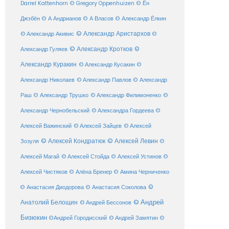
Darrel Kattenhorn
© Gregory Oppenhuizen
© Ён
Джэбён
© А Андрианов
© А Власов
© Александр Ёлкин
© Александр Аристархов
© Александр Акивис
©
© Александр Кротков
©
Александр Гуляев
Александр Куракин
© Александр Кусакин
©
Александр Николаев
© Александр Павлов
© Александр
Раш
© Александр Трушко
© Александр Филимоненко
©
Александр Чернобельский
© Александра Гордеева
©
© Алексей Зайцев
Алексей Важинский
© Алексей
© Алексей Кондратюк
© Алексей Левин
Зозуля
©
© Алексей Стойда
Алексей Магай
© Алексей Устинов
©
Алексей Чистяков
© Алёна Бренер
© Амина Черниченко
©
© Анастасия Диодорова
© Анастасия Соколова
Анатолий Белощин
© Андрей
© Андрей Бессонов
Бизюкин
©Андрей Городисский
© Андрей Замятин
©