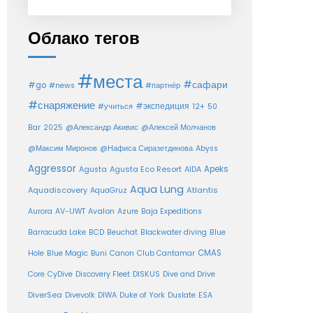
Облако тегов
#места
#сафари
#go
#news
#партнёр
#снаряжение
#экспедиция
12+
#учиться
50
Bar
2025
@Александр Акивис
@Алексей Молчанов
@Максим Миронов
@Нафиса Сиразетдинова
Abyss
Aggressor
Agusta Eco Resort
Apeks
Agusta
AIDA
Aqua Lung
Aquadiscovery
Atlantis
AquaGruz
Aurora
AV-UWT
Avalon
Azure
Baja Expeditions
Barracuda Lake
BCD
Beuchat
Blackwater diving
Blue
CMAS
Hole
Blue Magic
Buni
Canon
Club Cantamar
Core
CyDive
Discovery Fleet
DISKUS
Dive and Drive
DiverSea
Divevolk
DIWA
Duke of York
Duslate
ESA