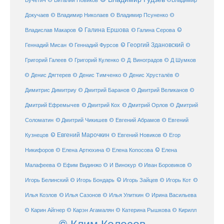
Вучетич
© Виталий Новиков
©Владимир
Докучаев
© Владимир Николаев
© Владимир Псуненко
©
© Галина Ершова
© Галина Серова
©
Владислав Макаров
Геннадий Мисан
© Геннадий Фурсов
© Георгий Здановский
©
Григорий Галеев
© Григорий Куленко
© Д. Виноградов
© Д Шумков
© Денис Дягтерев
© Денис Тимченко
© Денис Хрусталёв
©
Димитрис Димитриу
© Дмитрий Баранов
© Дмитрий Великанов
©
© Дмитрий Орлов
Дмитрий Ефремычев
© Дмитрий Кох
© Дмитрий
Соломатин
© Дмитрий Чикишев
© Евгений Абрамов
© Евгений
© Евгений Марочкин
Кузнецов
© Евгений Новиков
© Егор
© Елена
Никифоров
© Елена Артюхина
© Елена Копосова
Малафеева
© Иван Боровиков
© Ефим Видинжо
© И Винокур
©
© Игорь Зайцев
Игорь Белинский
© Игорь Бондарь
© Игорь Кот
©
Илья Козлов
© Илья Сазонов
© Илья Улиткин
© Ирина Васильева
© Карин Айгнер
© Карэн Агамалян
© Катерина Рышкова
© Кирилл