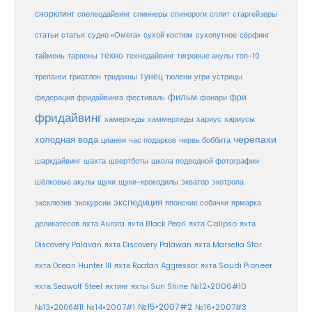
снорклинг
спелеодайвинг
спиннеры
спинороги
сплит
старгейзеры
статья
сухой костюм
статьи
судно «Омега»
сухопутное
сёрфинг
таймень
техно
технодайвинг
тарпоны
тигровые акулы
топ-10
тунец
тюлени
трепанги
триатлон
тридакны
угри
устрицы
фильм
фри
федерация фридайвинга
фестиваль
фонари
фридайвинг
хаммерхеды
хамерхеды
хариус
хариусы
черепахи
холодная вода
цианеи
час подарков
червь боббита
шахта
школа подводной фотографии
шаркдайвинг
швертботы
шёлковые акулы
щуки
щуки-крокодилы
экватор
экотропа
экспедиция
эксклюзив
экскурсии
японские собачки
ярмарка
деликатесов
яхта Aurora
яхта Black Pearl
яхта Calipso
яхта
Discovery Palavan
яхта Discovery Palawan
яхта Marselia Star
яхта Ocean Hunter III
яхта Roatan Aggressor
яхта Saudi Pioneer
№12•2006#10
яхта Seawolf Steel
яхтинг
яхты Sun Shine
№15•2007#2
№14•2007#1
№16•2007#3
№13•2006#11