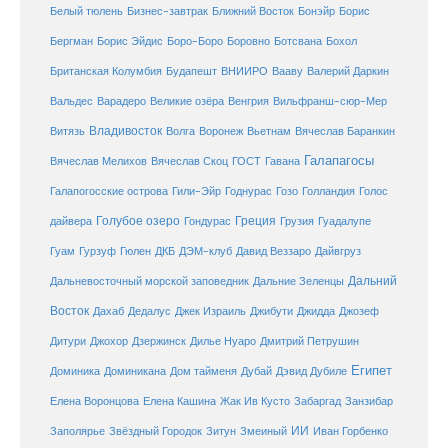
Белый тюлень
Бизнес-завтрак
Ближний Восток
Бонэйр
Борис
Бергман
Борис Эйдис
Боро-Боро
Боровно
Ботсвана
Бохол
Британская Колумбия
Будапешт
ВНИИРО
Вааву
Валерий Даркин
Венгрия
Вальдес
Варадеро
Великие озёра
Вильфранш-сюр-Мер
Владивосток
Волга
Витязь
Воронеж
Вьетнам
Вячеслав Баранкин
Галапагосы
Вячеслав Мелихов
Вячеслав Скоц
ГОСТ
Гавана
Галапогосские острова
Гили-Эйр
Годнурас
Гозо
Голландия
Голос
Голубое озеро
Греция
Гуадалупе
дайвера
Гондурас
Грузия
Гуам
ДКБ
Гурзуф
Гюлен
ДЭМ-клуб
Давид Веззаро
Дайвгруз
Дальний
Дальневосточный морской заповедник
Дальние Зеленцы
Восток
Дахаб
Дедалус
Джек Израиль
Джибути
Джидда
Джозеф
Дитури
Джохор
Дзержинск
Дилье Нуаро
Дмитрий Петрушин
Египет
Доминика
Доминикана
Дом тайменя
Дубай
Дэвид Дубиле
Елена Кашина
Елена Воронцова
Жак Ив Кусто
Забаргад
Занзибар
ИИ
Заполярье
Звёздный Городок
Зитун
Змеиный
Иван Горбенко