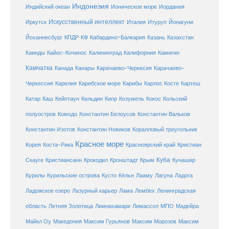
Индонезия
Индийский океан
Ионическое море
Иордания
Искусственный интеллект
Иркутск
Италия
Итуруп
Йонагуни
Кабардино-Балкария
Казахстан
Йоханнесбург
КПДР
КФ
Казань
Каинды
Кайос-Кочинос
Калининград
Калифорния
Камигин
Камчатка
Карачаево-Черкесия
Канада
Канары
Карачаево-
Карибское море
Карибы
Черкессия
Карелия
Карлос Косте
Картеш
Катар
Каш
Кипр
Кейптаун
Кильдин
Козумель
Кокос
Кольский
полуостров
Комодо
Константин Белоусов
Константин Вальков
Константин Изотов
Константин Новиков
Коралловый треугольник
Красное море
Корея
Коста-Рика
Красноярский край
Кристиан
Куба
Крым
Скауге
Кристиансанн
Крокодил
Кронштадт
Кунашир
Курилы
Курильские острова
Кусто
Кёльн
Лааму
Лагуна
Ладога
Ладожское озеро
Лазурный карьер
Лама
Лембех
Ленинградская
Летняя Золотица
область
Лиинахамари
Лимассол
МПО
Мадейра
Майкл Оу
Македония
Максим Гурьянов
Максим Морозов
Максим