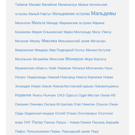
Малайзия
Табаков
Малави
Малапаскуа
Малые Антильские
Мальдивы
Мальдивские острова
острова
Малый Гифтун
Мальта
Мальпело
Манадо
Марианские острова
Марина
Мачу-Пикчу
Казанкова
Мария Ольшевская
Марко Монтальдо
Мексика
Мексиканский залив
Меганом
Меему
Метаскан
Микронезия
Миндоро
Мир Подводной Охоты
Михаил Кутузов
Монерон
Монголия
Могильное
Мозамбик
Море Кортеса
Мурманская область
Набк
Навиком
Наталья Молчанова
Наха
Негрос
Нидерланды
Нижний Новгород
Никита Корнилов
Новая
Зеландия
Новая Земля
Новоасбестовский карьер
Новомичуринск
Норвегия
Океан HD
Ньяса
Ньячанг
ОАЭ
Одесса
Одри Местре
Океания
Окинава
Оксана Истратова
Олег Никитин
Ольхон
Оман
Охотоморье
Охотское
Орда
Ординская пещера
Ослоб
Отман
море
Палау
Папуа – Новая Гвинея
ПНГ
Панган
Паскаль Бернабе
Перу
Пафос
Пенсильвания
Пермь
Персидский залив