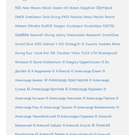
Olympus
NDL
Nikon
New Waves
Ocean HD
Ocean Sapphire
PADI
OMER
OneOcean
Orca Diving
Palasia
Palau Pacific Resort
Ritrella
RuDIVE
Peleken
Sargan
Scubapro
ScubaSpa
SDI/TDI
SeaBike
Seawolf-Diving safary
Shearwater Research
SmartDive
SSI
Suunto
Smart Dive
SNSI
Solmar V
Stribog R-21
Sweden Mine
Diving Tour
Tasik Ria
TDE
Tovatec
Triton
TUSA
UTD
Waterproof
Winboat
© Darrel Kattenhorn
© Gregory Oppenhuizen
© Ён
Джэбён
© А Андрианов
© А Власов
© Александр Ёлкин
©
© Александр Аристархов
Александр Акивис
© Александр
© Александр Кротков
© Александр Куракин
Гуляев
©
Александр Кусакин
© Александр Николаев
© Александр Павлов
©
Александр Раш
© Александр Трушко
© Александр Филимоненко
©
Александр Чернобельский
© Александра Гордеева
© Алексей
© Алексей
© Алексей Зайцев
Важинский
© Алексей Зозуля
Кондратюк
© Алексей Левин
© Алексей
© Алексей Магай