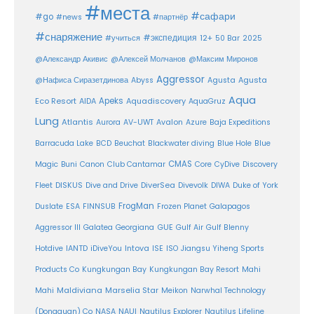
#места
#сафари
#go
#news
#партнёр
#снаряжение
#экспедиция
12+
#учиться
50 Bar
2025
@Александр Акивис
@Алексей Молчанов
@Максим Миронов
Aggressor
Agusta
@Нафиса Сиразетдинова
Abyss
Agusta
Aqua
Eco Resort
Apeks
Aquadiscovery
AIDA
AquaGruz
Lung
Atlantis
Aurora
AV-UWT
Avalon
Azure
Baja Expeditions
Barracuda Lake
BCD
Beuchat
Blackwater diving
Blue Hole
Blue
CMAS
Magic
Buni
Canon
Club Cantamar
Core
CyDive
Discovery
DiverSea
Fleet
DISKUS
Dive and Drive
Divevolk
DIWA
Duke of York
FrogMan
Duslate
ESA
FINNSUB
Frozen Planet
Galapagos
Aggressor III
Galatea
Georgiana
GUE
Gulf Air
Gulf Blenny
Intova
Hotdive
IANTD
iDiveYou
ISE
ISO
Jiangsu Yiheng Sports
Products Co
Kungkungan Bay
Kungkungan Bay Resort
Mahi
Maldiviana
Marselia Star
Mahi
Meikon
Narwhal Technology
(Dongguan) Co
NASA
NAUI
Nautilus Explorer
Nautilus Lifeline