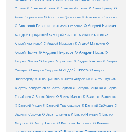
Стойда
© Алексей Устинов
© Алексей Чистяков
© Алёна Бренер
©
Амина Черниченко
© Анастасия Диодорова
© Анастасия Соколова
© Анатолий Белощин
© Андрей Бизюкин
© Андрей Бессонов
©
©Андрей Городисский
© Андрей Замятин
© Андрей Кашин
Андрей Крапивной
©
© Андрей Маркарян
© Андрей Митрохин
© Андрей Некрасов
© Андрей Носик
Андрей Нарчук
©
© Андрей Рянский
Андрей Оборин
© Андрей Островский
© Андрей
© Андрей Шпатак
Самарин
© Андрей Сидоров
© Андрос
Папагеоргиу
© Анна Гришина
© Антон Андреенко
© Антон Жучков
© Беата Лерман
© Артём Кондратьев
© Богдана Ващенко
© Борис
Тарабарин
© Борис Эйдис
© Вадим Малыш
© Валентин Васильев
© Валерий Мухин
© Валерий Прапорщиков
© Василий Сибирцев
©
© Виктор
Василий Соколов
© Вера Толкачева
© Виктор Иголкин
Лягушкин
© Виктор Рывкин
© Виктория Наследова
© Виталий
© Владимир Гудзев