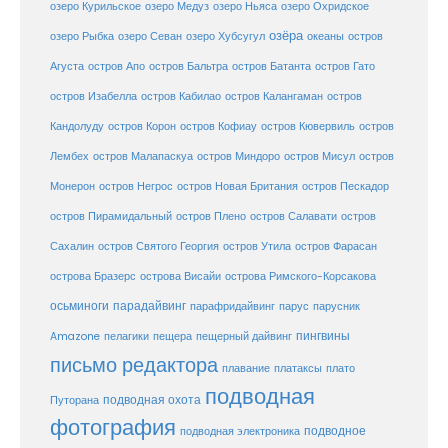
озеро Курильское
озеро Медуз
озеро Ньяса
озеро Охридское
озёра
озеро Рыбка
озеро Севан
озеро Хубсугул
океаны
остров
Агуста
остров Апо
остров Бальтра
остров Батанта
остров Гато
остров Изабелла
остров Кабилао
остров Калангаман
остров
Кандолуду
остров Корон
остров Кофиау
остров Кювервиль
остров
остров
Лембех
остров Малапаскуа
остров Миндоро
остров Мисул
Монерон
остров Негрос
остров Новая Британия
остров Пескадор
остров Пирамидальный
остров Плено
остров Салавати
остров
Сахалин
остров Святого Георгия
остров Утила
остров Фарасан
острова Бразерс
острова Висайи
острова Римского-Корсакова
осьминоги
парадайвинг
парус
парафридайвинг
парусник
пещерный дайвинг
пингвины
Amazone
пелагики
пещера
письмо редактора
плато
плавание
платаксы
подводная
подводная охота
Путорана
фотография
подводное
подводная электроника