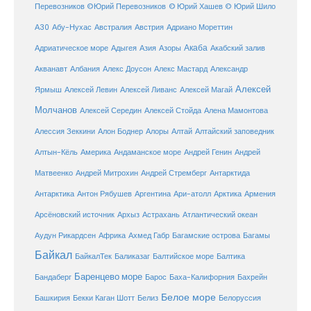
Перевозников
©Юрий Перевозников
© Юрий Хашев
© Юрий Шило
Австралия
А30
Абу-Нухас
Австрия
Адриано Мореттин
Акаба
Адриатическое море
Адыгея
Азия
Азоры
Акабский залив
Александр
Акванавт
Албания
Алекс Доусон
Алекс Мастард
Алексей
Ярмыш
Алексей Левин
Алексей Ливанс
Алексей Магай
Молчанов
Алексей Середин
Алексей Стойда
Алена Мамонтова
Алтай
Алессия Зеккини
Алон Боднер
Алоры
Алтайский заповедник
Алтын-Кёль
Америка
Андаманское море
Андрей Генин
Андрей
Антарктида
Матвеенко
Андрей Митрохин
Андрей Стремберг
Армения
Антарктика
Антон Рябушев
Аргентина
Ари-атолл
Арктика
Атлантический океан
Арсёновский источник
Архыз
Астрахань
Ахмед Габр
Багамы
Аудун Рикардсен
Африка
Багамские острова
Байкал
БайкалТек
Балтика
Баликазаг
Балтийское море
Баренцево море
Бандаберг
Барос
Баха-Калифорния
Бахрейн
Белое море
Башкирия
Бекки Каган Шотт
Белиз
Белоруссия