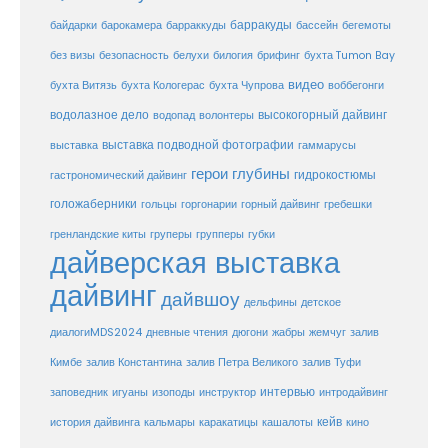
барракуды
бассейн
байдарки
барокамера
барраккуды
бегемоты
белухи
брифинг
без визы
безопасность
билогия
бухта Tumon Bay
видео
бухта Витязь
бухта Кологерас
бухта Чупрова
воббегонги
водолазное дело
высокогорный дайвинг
водопад
волонтеры
выставка
выставка подводной фотографии
гаммарусы
герои глубины
гидрокостюмы
гастрономический дайвинг
голожаберники
горгонарии
горный дайвинг
гребешки
гольцы
груперы
губки
гренландские киты
групперы
дайверская выставка
дайвинг
дайвшоу
дельфины
детское
диалогиMDS2024
дневные чтения
дюгони
жабры
жемчуг
залив
Кимбе
залив Константина
залив Петра Великого
залив Туфи
заповедник
интервью
игуаны
изоподы
инструктор
интродайвинг
кейв
кальмары
каракатицы
история дайвинга
кашалоты
кино