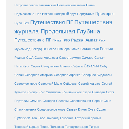
Петропавловск-Камчатский
Печенегский залив
Пипин
Приморье
Полярный Круг
Подмосковье
Пол Никлен
Португалия
Путешествия
Путешествия ПГ
Пуло-Вех
журнала Предельная Глубина
Путешествия с ПГ
Раджа-Ампат
Пхукет
РГО
Рас-
Россия
Мухаммед
Рекорд Гиннесса
Ривьера-Майя
Роатан
Роки
США
Сады Королевы
Рудная
Сальстраумен
Самара
Санкт-
Сахалин
Саудовская Аравия
Себу
Петербург
Сарва
Сафага
Севан
Северная Америка
Северная Африка
Северное Бирджалы
Сейшелы
Северное море
Северный Мале
Сергей Крылов
Сергей
Куликов
Сибирь
Сиг
Симиланы
Синявинское озеро
Сипадан
Скотт
Соловки
Соревнования
Портелли
Смычка
Сокорро
Соронг
Сочи
Средиземное море
Спас-Каменка
Стивен Кинен
Сува
Судан
Сулавеси
Таиланд
Таа
Таба
Танзания
Татарский пролив
Телецкое озеро
Тверской карьер
Тверь
Телецкое
Тигран