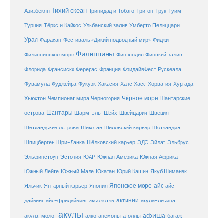
Тихий океан
Трук
Азизбекян
Тринидад и Тобаго
Тритон
Туим
Турция
Тёркс и Кайкос
Ульбанский залив
Умберто Пелиццари
Урал
Фарасан
Фестиваль «Дикий подводный мир»
Фиджи
Филиппины
Филиппинское море
Финляндия
Финский залив
Флорида
Франсиско Ферерас
Франция
ФридайвФест Рускеала
Фувамула
Хургада
Фуджейра
Фукуок
Хакасия
Ханс Хасс
Хорватия
Чёрное море
Чемпионат мира
Шантарские
Хьюстон
Черногория
Шантары
острова
Шарм-эль-Шейх
Швейцария
Швеция
Шетландские острова
Шикотан
Шиловский карьер
Шотландия
Шпицберген
Шри-Ланка
Щёлковский карьер
ЭДС
Эйлат
Эльбрус
ЮАР
Эльфинстоун
Эстония
Южная Америка
Южная Африка
Юкатан
Юрий Кашин
Южный Лейте
Южный Мале
Якуб Шиманек
Японское море
айс
Яльчик
Янтарный карьер
Япония
айс-
актинии
акула-лисица
дайвинг
айс-фридайвинг
аксолотль
акулы
афиша
анемоны
акула-молот
алко
атоллы
багаж