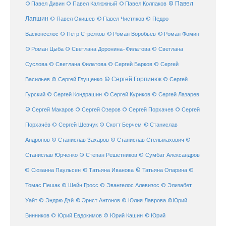
© Павел Дивин
© Павел
© Павел Калюжный
© Павел Колпаков
Лапшин
© Павел Чистяков
© Павел Окишев
© Педро
© Роман Воробьёв
© Роман Фомин
Васконселос
© Петр Стрелков
© Роман Цыба
© Светлана Доронина-Филатова
© Светлана
Суслова
© Светлана Филатова
© Сергей Барков
© Сергей
© Сергей Горпинюк
Васильев
© Сергей Глущенко
© Сергей
Гурский
© Сергей Кондрашин
© Сергей Куриков
© Сергей Лазарев
© Сергей Макаров
© Сергей Озеров
© Сергей Порхачев
© Сергей
© Станислав
Порхачёв
© Сергей Шевчук
© Скотт Берчем
Андропов
© Станислав Захаров
© Станислав Стельмахович
©
Станислав Юрченко
© Степан Решетников
© Сумбат Александров
© Татьяна Иванова
© Татьяна Опарина
© Сюзанна Паульсен
©
Томас Пешак
© Шейн Гросс
© Эвангелос Алевизос
© Элизабет
Уайт
© Эндрю Дэй
© Эрнст Антонов
© Юлия Лаврова
©Юрий
Винников
© Юрий Евдокимов
© Юрий Кашин
© Юрий