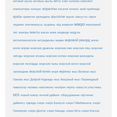
киты
китовые акулы
китовая акула
клип
колонка
комплект
кораллы
компьютеры
косатки
космос
конкурс
краб
крабоеды
крабы
крокодилы
крылатки
лангусты
креветки
крыло
ларги
макро
ледники
лонгиманусы
луцианы
лёд
макрели
мангровый
манты
лес
мангры
маски
маяк
медведи
медузы
мировой рекорд
металлоискатели
метридиумы
мидии
мола-
морские ежи
морские
мола
моржи
морские драконы
морские ежы
звёзды
морские игуаны
морские котики
морские крокодилы
морские львы
морские леопарды
морской ангел
морской
морской конёк
мурены
заповедник
моря
мыс Великан
мыс
Гамова
мыс Доброй Надежды
мыс Кекурный
мыс Пирамидный
навигатор
нерпы
новости участника
налимы
наполеоны
неопрен
MDS
новый номер
оборудование
обучение
ночной дайвинг
дайвингу
озеро
одежда
озеро Балатон
озеро Гийибакшель
озеро
Грюнерзее
озеро Долгое
озеро Каинды
озеро Кета
озеро Клухор