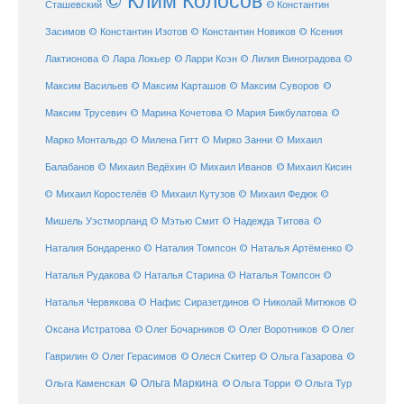
© Клим Колосов
Сташевский
© Константин
Засимов
© Константин Изотов
© Константин Новиков
© Ксения
© Ларри Коэн
Лактионова
© Лара Локьер
© Лилия Виноградова
©
Максим Васильев
© Максим Карташов
© Максим Суворов
©
©
Максим Трусевич
© Марина Кочетова
© Мария Бикбулатова
Марко Монтальдо
© Милена Гитт
© Мирко Занни
© Михаил
© Михаил Кисин
Балабанов
© Михаил Ведёхин
© Михаил Иванов
© Михаил Коростелёв
© Михаил Кутузов
© Михаил Федюк
©
©
Мишель Уэстморланд
© Мэтью Смит
© Надежда Титова
Наталия Бондаренко
© Наталия Томпсон
© Наталья Артёменко
©
Наталья Рудакова
© Наталья Старина
© Наталья Томпсон
©
Наталья Червякова
© Нафис Сиразетдинов
© Николай Митюков
©
© Олег Бочарников
Оксана Истратова
© Олег Воротников
© Олег
Гаврилин
© Олег Герасимов
© Олеся Скитер
© Ольга Газарова
©
© Ольга Маркина
© Ольга Торри
Ольга Каменская
© Ольга Тур