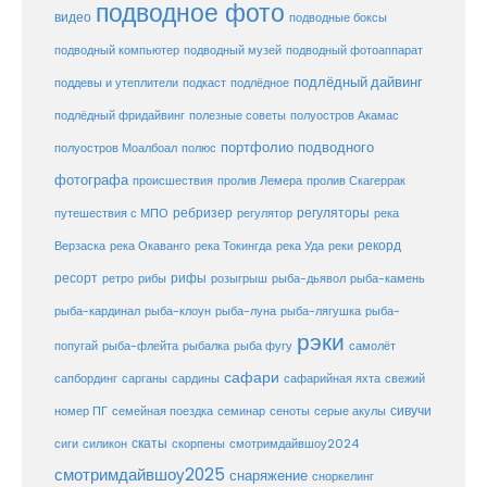
подводное фото
видео
подводные боксы
подводный музей
подводный компьютер
подводный фотоаппарат
подлёдный дайвинг
поддевы и утеплители
подкаст
подлёдное
подлёдный фридайвинг
полезные советы
полуостров Акамас
портфолио подводного
полуостров Моалбоал
полюс
фотографа
происшествия
пролив Лемера
пролив Скагеррак
ребризер
регуляторы
путешествия с МПО
регулятор
река
рекорд
Верзаска
река Окаванго
река Токингда
река Уда
реки
ресорт
рифы
ретро
рибы
розыгрыш
рыба-дьявол
рыба-камень
рыба-клоун
рыба-кардинал
рыба-луна
рыба-лягушка
рыба-
рэки
попугай
рыба-флейта
рыбалка
рыба фугу
самолёт
сафари
сафарийная яхта
сапбординг
сарганы
сардины
свежий
сивучи
сеноты
номер ПГ
семейная поездка
семинар
серые акулы
скаты
скорпены
смотримдайвшоу2024
сиги
силикон
смотримдайвшоу2025
снаряжение
сноркелинг