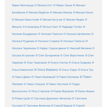
Марко Монтальдо
© Милена Гитт
© Мирко Занни
© Михаил
© Михаил Кисин
Балабанов
© Михаил Ведёхин
© Михаил Иванов
© Михаил Коростелёв
© Михаил Кутузов
© Михаил Федюк
©
©
Мишель Уэстморланд
© Мэтью Смит
© Надежда Титова
Наталия Бондаренко
© Наталия Томпсон
© Наталья Артёменко
©
Наталья Рудакова
© Наталья Старина
© Наталья Томпсон
©
Наталья Червякова
© Нафис Сиразетдинов
© Николай Митюков
©
© Олег Бочарников
Оксана Истратова
© Олег Воротников
© Олег
Гаврилин
© Олег Герасимов
© Олеся Скитер
© Ольга Газарова
©
© Ольга Маркина
© Ольга Торри
Ольга Каменская
© Ольга Тур
© Павел Дивин
© Павел
© Павел Калюжный
© Павел Колпаков
Лапшин
© Павел Чистяков
© Павел Окишев
© Педро
© Роман Воробьёв
© Роман Фомин
Васконселос
© Петр Стрелков
© Роман Цыба
© Светлана Доронина-Филатова
© Светлана
Суслова
© Светлана Филатова
© Сергей Барков
© Сергей