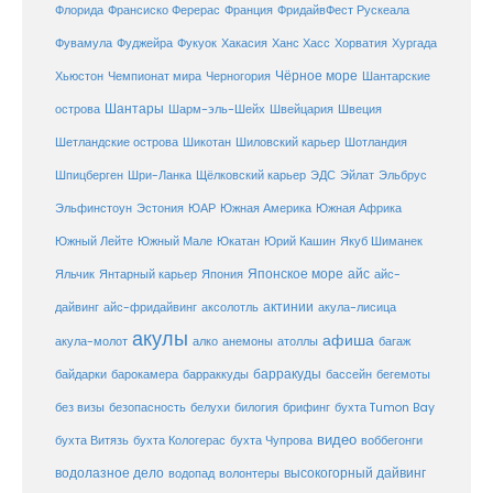
Флорида
Франсиско Ферерас
Франция
ФридайвФест Рускеала
Фувамула
Хургада
Фуджейра
Фукуок
Хакасия
Ханс Хасс
Хорватия
Чёрное море
Чемпионат мира
Шантарские
Хьюстон
Черногория
Шантары
острова
Шарм-эль-Шейх
Швейцария
Швеция
Шетландские острова
Шикотан
Шиловский карьер
Шотландия
Шпицберген
Шри-Ланка
Щёлковский карьер
ЭДС
Эйлат
Эльбрус
ЮАР
Эльфинстоун
Эстония
Южная Америка
Южная Африка
Юкатан
Юрий Кашин
Южный Лейте
Южный Мале
Якуб Шиманек
Японское море
айс
Яльчик
Янтарный карьер
Япония
айс-
актинии
акула-лисица
дайвинг
айс-фридайвинг
аксолотль
акулы
афиша
анемоны
акула-молот
алко
атоллы
багаж
барракуды
бассейн
байдарки
барокамера
барраккуды
бегемоты
белухи
брифинг
без визы
безопасность
билогия
бухта Tumon Bay
видео
бухта Витязь
бухта Кологерас
бухта Чупрова
воббегонги
водолазное дело
высокогорный дайвинг
водопад
волонтеры