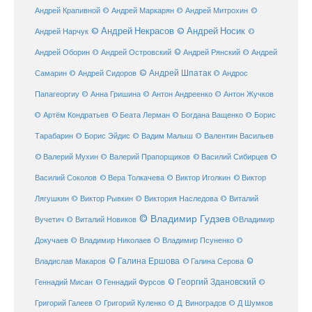
Андрей Крапивной
©
© Андрей Маркарян
© Андрей Митрохин
© Андрей Некрасов
© Андрей Носик
Андрей Нарчук
©
© Андрей Рянский
Андрей Оборин
© Андрей Островский
© Андрей
© Андрей Шпатак
Самарин
© Андрей Сидоров
© Андрос
Папагеоргиу
© Анна Гришина
© Антон Андреенко
© Антон Жучков
© Беата Лерман
© Артём Кондратьев
© Богдана Ващенко
© Борис
Тарабарин
© Борис Эйдис
© Вадим Малыш
© Валентин Васильев
© Валерий Мухин
© Валерий Прапорщиков
© Василий Сибирцев
©
© Виктор
Василий Соколов
© Вера Толкачева
© Виктор Иголкин
Лягушкин
© Виктор Рывкин
© Виктория Наследова
© Виталий
© Владимир Гудзев
Вучетич
© Виталий Новиков
©Владимир
Докучаев
© Владимир Николаев
© Владимир Псуненко
©
© Галина Ершова
© Галина Серова
©
Владислав Макаров
Геннадий Мисан
© Геннадий Фурсов
© Георгий Здановский
©
Григорий Галеев
© Григорий Куленко
© Д. Виноградов
© Д Шумков