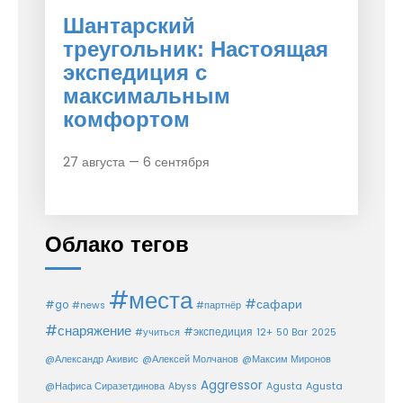
Шантарский
треугольник: Настоящая
экспедиция с
максимальным
комфортом
27 августа — 6 сентября
Облако тегов
#места
#сафари
#go
#news
#партнёр
#снаряжение
#экспедиция
12+
#учиться
50 Bar
2025
@Александр Акивис
@Алексей Молчанов
@Максим Миронов
Aggressor
Agusta
@Нафиса Сиразетдинова
Abyss
Agusta