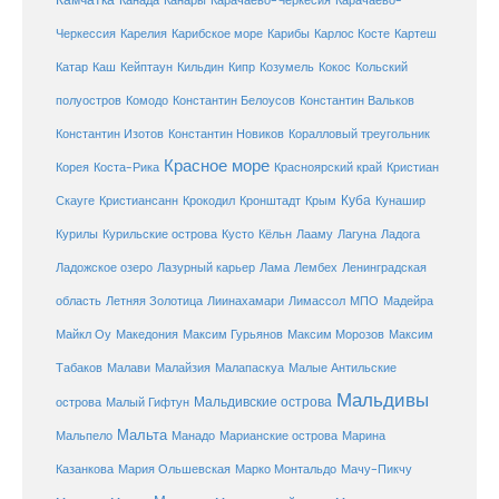
Карачаево-Черкесия
Канада
Канары
Карачаево-
Карибское море
Карибы
Черкессия
Карелия
Карлос Косте
Картеш
Катар
Каш
Кипр
Кейптаун
Кильдин
Козумель
Кокос
Кольский
полуостров
Комодо
Константин Белоусов
Константин Вальков
Константин Изотов
Константин Новиков
Коралловый треугольник
Красное море
Корея
Коста-Рика
Красноярский край
Кристиан
Куба
Крым
Скауге
Кристиансанн
Крокодил
Кронштадт
Кунашир
Курилы
Курильские острова
Кусто
Кёльн
Лааму
Лагуна
Ладога
Ладожское озеро
Лазурный карьер
Лама
Лембех
Ленинградская
Летняя Золотица
область
Лиинахамари
Лимассол
МПО
Мадейра
Майкл Оу
Македония
Максим Гурьянов
Максим Морозов
Максим
Малайзия
Табаков
Малави
Малапаскуа
Малые Антильские
Мальдивы
Мальдивские острова
острова
Малый Гифтун
Мальта
Мальпело
Манадо
Марианские острова
Марина
Мачу-Пикчу
Казанкова
Мария Ольшевская
Марко Монтальдо