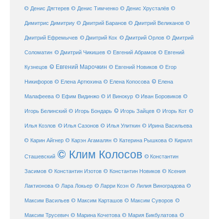
© Денис Дягтерев
© Денис Тимченко
© Денис Хрусталёв
©
Димитрис Димитриу
© Дмитрий Баранов
© Дмитрий Великанов
©
© Дмитрий Орлов
Дмитрий Ефремычев
© Дмитрий Кох
© Дмитрий
Соломатин
© Дмитрий Чикишев
© Евгений Абрамов
© Евгений
© Евгений Марочкин
Кузнецов
© Евгений Новиков
© Егор
© Елена
Никифоров
© Елена Артюхина
© Елена Копосова
Малафеева
© Иван Боровиков
© Ефим Видинжо
© И Винокур
©
© Игорь Зайцев
Игорь Белинский
© Игорь Бондарь
© Игорь Кот
©
Илья Козлов
© Илья Сазонов
© Илья Улиткин
© Ирина Васильева
© Карин Айгнер
© Карэн Агамалян
© Катерина Рышкова
© Кирилл
© Клим Колосов
Сташевский
© Константин
Засимов
© Константин Изотов
© Константин Новиков
© Ксения
© Ларри Коэн
Лактионова
© Лара Локьер
© Лилия Виноградова
©
Максим Васильев
© Максим Карташов
© Максим Суворов
©
©
Максим Трусевич
© Марина Кочетова
© Мария Бикбулатова