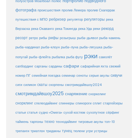
портфолио подводного
полуостров Моалбоал
полюс
фотографа
происшествия
пролив Лемера
пролив Скагеррак
ребризер
регуляторы
путешествия с МПО
регулятор
река
рекорд
Верзаска
река Окаванго
река Токингда
река Уда
реки
ресорт
рифы
ретро
рибы
розыгрыш
рыба-дьявол
рыба-камень
рыба-клоун
рыба-кардинал
рыба-луна
рыба-лягушка
рыба-
рэки
попугай
рыба-флейта
рыбалка
рыба фугу
самолёт
сафари
сафарийная яхта
сапбординг
сарганы
сардины
свежий
сивучи
сеноты
номер ПГ
семейная поездка
семинар
серые акулы
скаты
скорпены
смотримдайвшоу2024
сиги
силикон
смотримдайвшоу2025
снаряжение
сноркелинг
снорклинг
спелеодайвинг
спиннеры
спинороги
сплит
старгейзеры
статья
сухой костюм
статьи
судно «Омега»
сухопутное
сёрфинг
таймень
техно
технодайвинг
тарпоны
тигровые акулы
топ-10
тунец
тюлени
трепанги
триатлон
тридакны
угри
устрицы