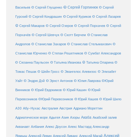
© Сергей Горпинюк
Васильев
© Сергей Глущенко
© Сергей
Гурский
© Сергей Кондрашин
© Сергей Куриков
© Сергей Лазарев
© Сергей Макаров
© Сергей Озеров
© Сергей Порхачев
© Сергей
© Станислав
Порхачёв
© Сергей Шевчук
© Скотт Берчем
Андропов
© Станислав Захаров
© Станислав Стельмахович
©
Станислав Юрченко
© Степан Решетников
© Сумбат Александров
© Татьяна Иванова
© Татьяна Опарина
© Сюзанна Паульсен
©
Томас Пешак
© Шейн Гросс
© Эвангелос Алевизос
© Элизабет
Уайт
© Эндрю Дэй
© Эрнст Антонов
© Юлия Лаврова
©Юрий
Винников
© Юрий Евдокимов
© Юрий Кашин
© Юрий
Перевозников
©Юрий Перевозников
© Юрий Хашев
© Юрий Шило
Австралия
А30
Абу-Нухас
Австрия
Адриано Мореттин
Акаба
Адриатическое море
Адыгея
Азия
Азоры
Акабский залив
Александр
Акванавт
Албания
Алекс Доусон
Алекс Мастард
Алексей
Ярмыш
Алексей Левин
Алексей Ливанс
Алексей Магай