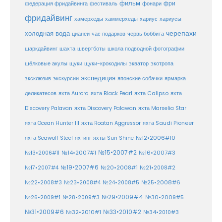
фильм
фри
федерация фридайвинга
фестиваль
фонари
фридайвинг
хаммерхеды
хамерхеды
хариус
хариусы
черепахи
холодная вода
цианеи
час подарков
червь боббита
шахта
школа подводной фотографии
шаркдайвинг
швертботы
шёлковые акулы
щуки
щуки-крокодилы
экватор
экотропа
экспедиция
эксклюзив
экскурсии
японские собачки
ярмарка
деликатесов
яхта Aurora
яхта Black Pearl
яхта Calipso
яхта
Discovery Palavan
яхта Discovery Palawan
яхта Marselia Star
яхта Ocean Hunter III
яхта Roatan Aggressor
яхта Saudi Pioneer
№12•2006#10
яхта Seawolf Steel
яхтинг
яхты Sun Shine
№15•2007#2
№14•2007#1
№16•2007#3
№13•2006#11
№19•2007#6
№20•2008#1
№17•2007#4
№21•2008#2
№25•2008#6
№22•2008#3
№23•2008#4
№24•2008#5
№29•2009#4
№30•2009#5
№26•2009#1
№28•2009#3
№33•2010#2
№31•2009#6
№32•2010#1
№34•2010#3