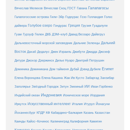
Галапагосы
Вячеслав Мелихов
Вячеслав Скоц
ГОСТ
Гавана
Галапогосские острова
Гили-Эйр
Годнурас
Гозо
Голландия
Голос
Голубое озеро
Греция
Гуадалупе
дайвера
Гондурас
Грузия
Гуам
ДКБ
Гурзуф
Гюлен
ДЭМ-клуб
Давид Веззаро
Дайвгруз
Дальний
Дальневосточный морской заповедник
Дальние Зеленцы
Восток
Дахаб
Дедалус
Джек Израиль
Джибути
Джидда
Джозеф
Дитури
Джохор
Дзержинск
Дилье Нуаро
Дмитрий Петрушин
Египет
Доминика
Доминикана
Дом тайменя
Дубай
Дэвид Дубиле
Елена Кашина
Елена Воронцова
Жак Ив Кусто
Забаргад
Занзибар
ИИ
Заполярье
Звёздный Городок
Зитун
Змеиный
Иван Горбенко
Индонезия
Индийский океан
Ионическое море
Иордания
Искусственный интеллект
Иркутск
Италия
Итуруп
Йонагуни
Кабардино-Балкария
Казахстан
Йоханнесбург
КПДР
КФ
Казань
Каинды
Кайос-Кочинос
Калининград
Калифорния
Камигин
Камчатка