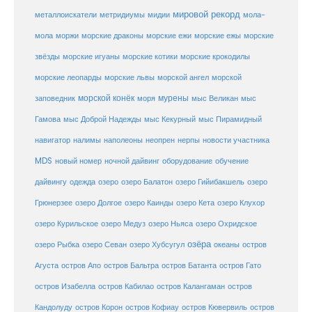
мировой рекорд
металлоискатели
метридиумы
мидии
мола-
морские ежи
морские
мола
моржи
морские драконы
морские ежы
звёзды
морские игуаны
морские котики
морские крокодилы
морские львы
морские леопарды
морской ангел
морской
морской конёк
мурены
заповедник
моря
мыс Великан
мыс
Гамова
мыс Доброй Надежды
мыс Кекурный
мыс Пирамидный
навигатор
нерпы
новости участника
налимы
наполеоны
неопрен
MDS
новый номер
оборудование
обучение
ночной дайвинг
дайвингу
озеро
одежда
озеро Балатон
озеро Гийибакшель
озеро
Грюнерзее
озеро Долгое
озеро Каинды
озеро Кета
озеро Клухор
озеро Курильское
озеро Медуз
озеро Ньяса
озеро Охридское
озёра
озеро Рыбка
озеро Севан
озеро Хубсугул
океаны
остров
Агуста
остров Апо
остров Бальтра
остров Батанта
остров Гато
остров Изабелла
остров Кабилао
остров Калангаман
остров
Кандолуду
остров Корон
остров Кофиау
остров Кювервиль
остров