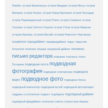
остров
Лембех
остров Малапаскуа
остров Миндоро
остров Мисул
Монерон
остров Негрос
остров Новая Британия
остров Пескадор
остров Пирамидальный
остров Плено
остров Салавати
остров
Сахалин
остров Святого Георгия
остров Утила
остров Фарасан
острова Бразерс
острова Висайи
острова Римского-Корсакова
осьминоги
парадайвинг
парус
парафридайвинг
парусник
пещерный дайвинг
пингвины
Amazone
пелагики
пещера
письмо редактора
плато
плавание
платаксы
подводная
подводная охота
Путорана
фотография
подводное
подводная электроника
подводное фото
видео
подводные боксы
подводный музей
подводный компьютер
подводный фотоаппарат
подлёдный дайвинг
поддевы и утеплители
подкаст
подлёдное
подлёдный фридайвинг
полезные советы
полуостров Акамас