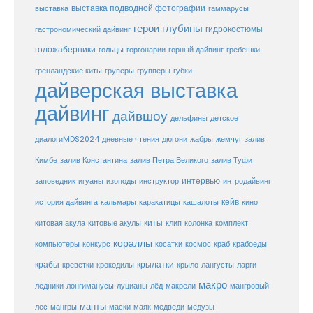
выставка
выставка подводной фотографии
гаммарусы
герои глубины
гидрокостюмы
гастрономический дайвинг
голожаберники
горгонарии
горный дайвинг
гребешки
гольцы
груперы
губки
гренландские киты
групперы
дайверская выставка
дайвинг
дайвшоу
дельфины
детское
диалогиMDS2024
дневные чтения
дюгони
жабры
жемчуг
залив
Кимбе
залив Константина
залив Петра Великого
залив Туфи
заповедник
интервью
игуаны
изоподы
инструктор
интродайвинг
кейв
кальмары
каракатицы
история дайвинга
кашалоты
кино
киты
китовые акулы
китовая акула
клип
колонка
комплект
кораллы
компьютеры
косатки
космос
конкурс
краб
крабоеды
крабы
крокодилы
крылатки
лангусты
креветки
крыло
ларги
макро
ледники
лонгиманусы
луцианы
лёд
макрели
мангровый
манты
лес
мангры
маски
маяк
медведи
медузы