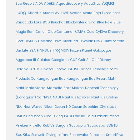
Aqua
Eco Resort
Apeks
Aquadiscovery
AIDA
AquaGruz
Lung
Atlantis
Aurora
AV-UWT
Avalon
Azure
Baja Expeditions
Barracuda Lake
BCD
Beuchat
Blackwater diving
Blue Hole
Blue
CMAS
Magic
Buni
Canon
Club Cantamar
Core
CyDive
Discovery
DiverSea
Fleet
DISKUS
Dive and Drive
Divevolk
DIWA
Duke of York
FrogMan
Duslate
ESA
FINNSUB
Frozen Planet
Galapagos
Aggressor III
Galatea
Georgiana
GUE
Gulf Air
Gulf Blenny
Intova
Hotdive
IANTD
iDiveYou
ISE
ISO
Jiangsu Yiheng Sports
Products Co
Kungkungan Bay
Kungkungan Bay Resort
Mahi
Maldiviana
Marselia Star
Mahi
Meikon
Narwhal Technology
(Dongguan) Co
NASA
NAUI
Nautilus Explorer
Nautilus Lifeline
Olympus
NDL
Nikon
New Waves
Ocean HD
Ocean Sapphire
PADI
OMER
OneOcean
Orca Diving
Palasia
Palau Pacific Resort
Ritrella
RuDIVE
Peleken
Sargan
Scubapro
ScubaSpa
SDI/TDI
SeaBike
Seawolf-Diving safary
Shearwater Research
SmartDive