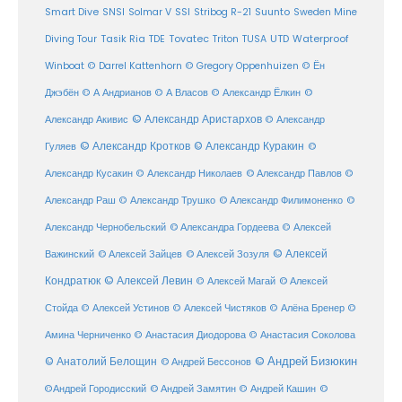
SSI
Suunto
Smart Dive
SNSI
Solmar V
Stribog R-21
Sweden Mine
Diving Tour
Tasik Ria
TDE
Tovatec
Triton
TUSA
UTD
Waterproof
Winboat
© Darrel Kattenhorn
© Gregory Oppenhuizen
© Ён
Джэбён
© А Андрианов
© А Власов
© Александр Ёлкин
©
© Александр Аристархов
Александр Акивис
© Александр
© Александр Кротков
© Александр Куракин
Гуляев
©
Александр Кусакин
© Александр Николаев
© Александр Павлов
©
Александр Раш
© Александр Трушко
© Александр Филимоненко
©
Александр Чернобельский
© Александра Гордеева
© Алексей
© Алексей
© Алексей Зайцев
Важинский
© Алексей Зозуля
Кондратюк
© Алексей Левин
© Алексей
© Алексей Магай
Стойда
© Алексей Устинов
© Алексей Чистяков
© Алёна Бренер
©
Амина Черниченко
© Анастасия Диодорова
© Анастасия Соколова
© Анатолий Белощин
© Андрей Бизюкин
© Андрей Бессонов
©
©Андрей Городисский
© Андрей Замятин
© Андрей Кашин