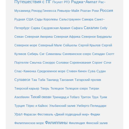
Путешествия с ПГ
Раджа-Ампат
Пхукет
РГО
Рас-
Россия
Мухаммед
Рекорд Гиннесса
Ривьера-Майя
Роатан
Роки
США
Сады Королевы
Рудная
Сальстраумен
Самара
Санкт-
Сахалин
Саудовская Аравия
Себу
Петербург
Сарва
Сафага
Севан
Северная Америка
Северная Африка
Северное Бирджалы
Сейшелы
Северное море
Северный Мале
Сергей Крылов
Сергей
Куликов
Сибирь
Сиг
Симиланы
Синявинское озеро
Сипадан
Скотт
Соловки
Соревнования
Портелли
Смычка
Сокорро
Соронг
Сочи
Средиземное море
Спас-Каменка
Стивен Кинен
Сува
Судан
Сулавеси
Таиланд
Таа
Таба
Танзания
Татарский пролив
Телецкое озеро
Тверской карьер
Тверь
Телецкое
Тигран
Тихий океан
Трук
Азизбекян
Тринидад и Тобаго
Тритон
Туим
Турция
Тёркс и Кайкос
Ульбанский залив
Умберто Пелиццари
Урал
Фарасан
Фестиваль «Дикий подводный мир»
Фиджи
Филиппины
Филиппинское море
Финляндия
Финский залив