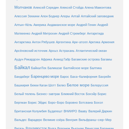
Молчанов
Алексей Середин
Алексей Стойда
Алена Мамонтова
Алтай
Алессия Зеккини
Алон Боднер
Алоры
Алтайский заповедник
Алтын-Кёль
Америка
Андаманское море
Андрей Генин
Андрей
Антарктида
Матвеенко
Андрей Митрохин
Андрей Стремберг
Армения
Антарктика
Антон Рябушев
Аргентина
Ари-атолл
Арктика
Атлантический океан
Арсёновский источник
Архыз
Астрахань
Ахмед Габр
Багамы
Аудун Рикардсен
Африка
Багамские острова
Байкал
БайкалТек
Балтика
Баликазаг
Балтийское море
Баренцево море
Бандаберг
Барос
Баха-Калифорния
Бахрейн
Белое море
Башкирия
Бекки Каган Шотт
Белиз
Белоруссия
Белый тюлень
Бизнес-завтрак
Ближний Восток
Бонэйр
Борис
Бергман
Борис Эйдис
Боро-Боро
Боровно
Ботсвана
Бохол
Британская Колумбия
Будапешт
ВНИИРО
Вааву
Валерий Даркин
Венгрия
Вальдес
Варадеро
Великие озёра
Вильфранш-сюр-Мер
Владивосток
Волга
Витязь
Воронеж
Вьетнам
Вячеслав Баранкин