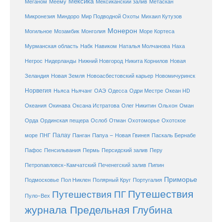
Мексика
Мексиканский залив
Меганом
Меему
Метаскан
Микронезия
Миндоро
Мир Подводной Охоты
Михаил Кутузов
Монерон
Монголия
Могильное
Мозамбик
Море Кортеса
Мурманская область
Набк
Навиком
Наталья Молчанова
Наха
Негрос
Нидерланды
Нижний Новгород
Никита Корнилов
Новая
Зеландия
Новая Земля
Новоасбестовский карьер
Новомичуринск
Норвегия
Океан HD
Ньяса
Ньячанг
ОАЭ
Одесса
Одри Местре
Океания
Окинава
Оксана Истратова
Олег Никитин
Ольхон
Оман
Охотоморье
Охотское
Орда
Ординская пещера
Ослоб
Отман
море
Палау
Папуа – Новая Гвинея
ПНГ
Панган
Паскаль Бернабе
Перу
Пафос
Пенсильвания
Пермь
Персидский залив
Петропавловск-Камчатский
Печенегский залив
Пипин
Приморье
Полярный Круг
Подмосковье
Пол Никлен
Португалия
Путешествия
Путешествия ПГ
Пуло-Вех
журнала Предельная Глубина