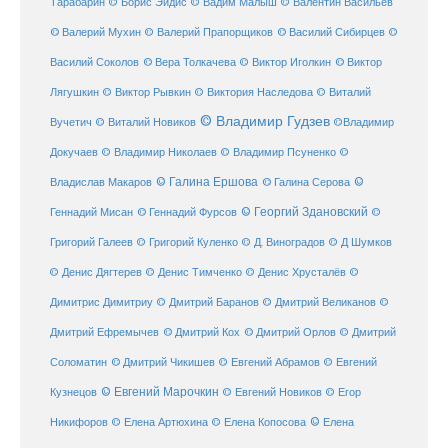
Тарабарин
© Борис Эйдис
© Вадим Малыш
© Валентин Васильев
© Валерий Мухин
© Валерий Прапорщиков
© Василий Сибирцев
©
© Виктор
Василий Соколов
© Вера Толкачева
© Виктор Иголкин
Лягушкин
© Виктор Рывкин
© Виктория Наследова
© Виталий
© Владимир Гудзев
Вучетич
© Виталий Новиков
©Владимир
Докучаев
© Владимир Николаев
© Владимир Псуненко
©
© Галина Ершова
© Галина Серова
©
Владислав Макаров
Геннадий Мисан
© Геннадий Фурсов
© Георгий Здановский
©
Григорий Галеев
© Григорий Куленко
© Д. Виноградов
© Д Шумков
© Денис Дягтерев
© Денис Тимченко
© Денис Хрусталёв
©
Димитрис Димитриу
© Дмитрий Баранов
© Дмитрий Великанов
©
© Дмитрий Орлов
Дмитрий Ефремычев
© Дмитрий Кох
© Дмитрий
Соломатин
© Дмитрий Чикишев
© Евгений Абрамов
© Евгений
© Евгений Марочкин
Кузнецов
© Евгений Новиков
© Егор
© Елена
Никифоров
© Елена Артюхина
© Елена Копосова