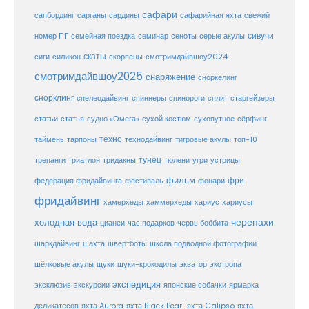
сафари
сафарийная яхта
сапбординг
сарганы
сардины
свежий
сивучи
сеноты
номер ПГ
семейная поездка
семинар
серые акулы
скаты
скорпены
смотримдайвшоу2024
сиги
силикон
смотримдайвшоу2025
снаряжение
сноркелинг
снорклинг
спелеодайвинг
спиннеры
спинороги
сплит
старгейзеры
статья
сухой костюм
статьи
судно «Омега»
сухопутное
сёрфинг
таймень
техно
технодайвинг
тарпоны
тигровые акулы
топ-10
тунец
тюлени
трепанги
триатлон
тридакны
угри
устрицы
фильм
фри
федерация фридайвинга
фестиваль
фонари
фридайвинг
хаммерхеды
хамерхеды
хариус
хариусы
черепахи
холодная вода
цианеи
час подарков
червь боббита
шахта
школа подводной фотографии
шаркдайвинг
швертботы
шёлковые акулы
щуки
щуки-крокодилы
экватор
экотропа
экспедиция
эксклюзив
экскурсии
японские собачки
ярмарка
деликатесов
яхта Aurora
яхта Black Pearl
яхта Calipso
яхта