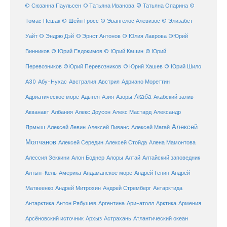
© Татьяна Иванова
© Татьяна Опарина
© Сюзанна Паульсен
©
Томас Пешак
© Шейн Гросс
© Эвангелос Алевизос
© Элизабет
Уайт
© Эндрю Дэй
© Эрнст Антонов
© Юлия Лаврова
©Юрий
Винников
© Юрий Евдокимов
© Юрий Кашин
© Юрий
Перевозников
©Юрий Перевозников
© Юрий Хашев
© Юрий Шило
Австралия
А30
Абу-Нухас
Австрия
Адриано Мореттин
Акаба
Адриатическое море
Адыгея
Азия
Азоры
Акабский залив
Александр
Акванавт
Албания
Алекс Доусон
Алекс Мастард
Алексей
Ярмыш
Алексей Левин
Алексей Ливанс
Алексей Магай
Молчанов
Алексей Середин
Алексей Стойда
Алена Мамонтова
Алтай
Алессия Зеккини
Алон Боднер
Алоры
Алтайский заповедник
Алтын-Кёль
Америка
Андаманское море
Андрей Генин
Андрей
Антарктида
Матвеенко
Андрей Митрохин
Андрей Стремберг
Армения
Антарктика
Антон Рябушев
Аргентина
Ари-атолл
Арктика
Атлантический океан
Арсёновский источник
Архыз
Астрахань