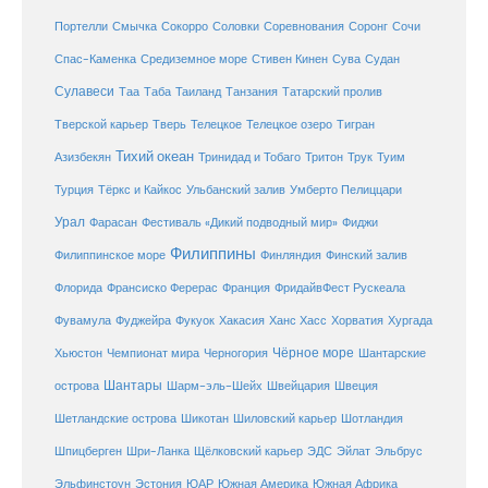
Соловки
Соревнования
Портелли
Смычка
Сокорро
Соронг
Сочи
Средиземное море
Спас-Каменка
Стивен Кинен
Сува
Судан
Сулавеси
Таиланд
Таа
Таба
Танзания
Татарский пролив
Телецкое озеро
Тверской карьер
Тверь
Телецкое
Тигран
Тихий океан
Трук
Азизбекян
Тринидад и Тобаго
Тритон
Туим
Турция
Тёркс и Кайкос
Ульбанский залив
Умберто Пелиццари
Урал
Фарасан
Фестиваль «Дикий подводный мир»
Фиджи
Филиппины
Филиппинское море
Финляндия
Финский залив
Флорида
Франсиско Ферерас
Франция
ФридайвФест Рускеала
Фувамула
Хургада
Фуджейра
Фукуок
Хакасия
Ханс Хасс
Хорватия
Чёрное море
Чемпионат мира
Шантарские
Хьюстон
Черногория
Шантары
острова
Шарм-эль-Шейх
Швейцария
Швеция
Шетландские острова
Шикотан
Шиловский карьер
Шотландия
Шпицберген
Шри-Ланка
Щёлковский карьер
ЭДС
Эйлат
Эльбрус
ЮАР
Эльфинстоун
Эстония
Южная Америка
Южная Африка