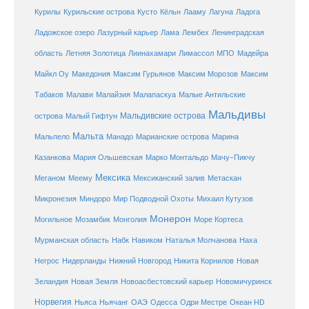
Курилы
Курильские острова
Кусто
Кёльн
Лааму
Лагуна
Ладога
Ладожское озеро
Лазурный карьер
Лама
Лембех
Ленинградская
Летняя Золотица
область
Лиинахамари
Лимассол
МПО
Мадейра
Майкл Оу
Македония
Максим Гурьянов
Максим Морозов
Максим
Малайзия
Табаков
Малави
Малапаскуа
Малые Антильские
Мальдивы
Мальдивские острова
острова
Малый Гифтун
Мальта
Мальпело
Манадо
Марианские острова
Марина
Мачу-Пикчу
Казанкова
Мария Ольшевская
Марко Монтальдо
Мексика
Мексиканский залив
Меганом
Меему
Метаскан
Микронезия
Миндоро
Мир Подводной Охоты
Михаил Кутузов
Монерон
Монголия
Могильное
Мозамбик
Море Кортеса
Мурманская область
Набк
Навиком
Наталья Молчанова
Наха
Негрос
Нидерланды
Нижний Новгород
Никита Корнилов
Новая
Зеландия
Новая Земля
Новоасбестовский карьер
Новомичуринск
Норвегия
Океан HD
Ньяса
Ньячанг
ОАЭ
Одесса
Одри Местре