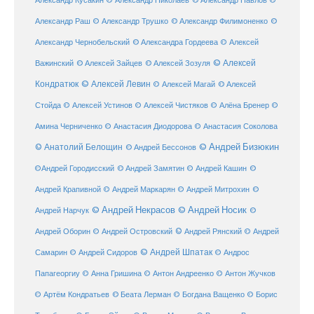
Александр Кусакин
© Александр Николаев
© Александр Павлов
©
Александр Раш
© Александр Трушко
© Александр Филимоненко
©
Александр Чернобельский
© Александра Гордеева
© Алексей
© Алексей
© Алексей Зайцев
Важинский
© Алексей Зозуля
Кондратюк
© Алексей Левин
© Алексей
© Алексей Магай
Стойда
© Алексей Устинов
© Алексей Чистяков
© Алёна Бренер
©
Амина Черниченко
© Анастасия Диодорова
© Анастасия Соколова
© Анатолий Белощин
© Андрей Бизюкин
© Андрей Бессонов
©
©Андрей Городисский
© Андрей Замятин
© Андрей Кашин
Андрей Крапивной
©
© Андрей Маркарян
© Андрей Митрохин
© Андрей Некрасов
© Андрей Носик
Андрей Нарчук
©
© Андрей Рянский
Андрей Оборин
© Андрей Островский
© Андрей
© Андрей Шпатак
Самарин
© Андрей Сидоров
© Андрос
Папагеоргиу
© Анна Гришина
© Антон Андреенко
© Антон Жучков
© Беата Лерман
© Артём Кондратьев
© Богдана Ващенко
© Борис