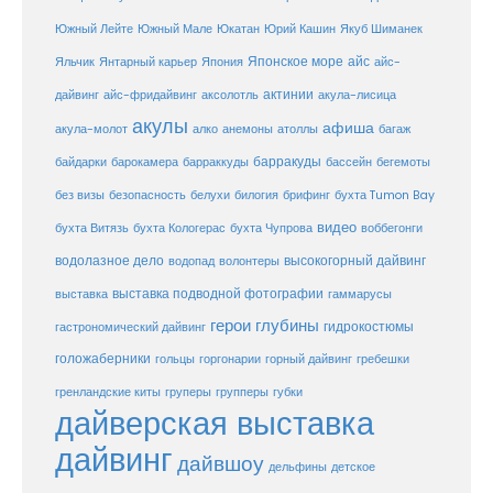
Юкатан
Юрий Кашин
Южный Лейте
Южный Мале
Якуб Шиманек
Японское море
айс
Яльчик
Янтарный карьер
Япония
айс-
актинии
акула-лисица
дайвинг
айс-фридайвинг
аксолотль
акулы
афиша
анемоны
акула-молот
алко
атоллы
багаж
барракуды
бассейн
байдарки
барокамера
барраккуды
бегемоты
белухи
брифинг
без визы
безопасность
билогия
бухта Tumon Bay
видео
бухта Витязь
бухта Кологерас
бухта Чупрова
воббегонги
водолазное дело
высокогорный дайвинг
водопад
волонтеры
выставка
выставка подводной фотографии
гаммарусы
герои глубины
гидрокостюмы
гастрономический дайвинг
голожаберники
горгонарии
горный дайвинг
гребешки
гольцы
груперы
губки
гренландские киты
групперы
дайверская выставка
дайвинг
дайвшоу
дельфины
детское