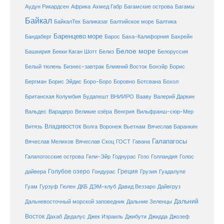
Ахмед Габр
Багамы
Аудун Рикардсен
Африка
Багамские острова
Байкал
БайкалТек
Балтика
Баликазаг
Балтийское море
Баренцево море
Бандаберг
Барос
Баха-Калифорния
Бахрейн
Белое море
Башкирия
Бекки Каган Шотт
Белиз
Белоруссия
Белый тюлень
Бизнес-завтрак
Ближний Восток
Бонэйр
Борис
Бергман
Борис Эйдис
Боро-Боро
Боровно
Ботсвана
Бохол
Британская Колумбия
Будапешт
ВНИИРО
Вааву
Валерий Даркин
Венгрия
Вальдес
Варадеро
Великие озёра
Вильфранш-сюр-Мер
Владивосток
Волга
Витязь
Воронеж
Вьетнам
Вячеслав Баранкин
Галапагосы
Вячеслав Мелихов
Вячеслав Скоц
ГОСТ
Гавана
Галапогосские острова
Гили-Эйр
Годнурас
Гозо
Голландия
Голос
Голубое озеро
Греция
Гуадалупе
дайвера
Гондурас
Грузия
Гуам
ДКБ
Гурзуф
Гюлен
ДЭМ-клуб
Давид Веззаро
Дайвгруз
Дальний
Дальневосточный морской заповедник
Дальние Зеленцы
Восток
Дахаб
Дедалус
Джек Израиль
Джибути
Джидда
Джозеф