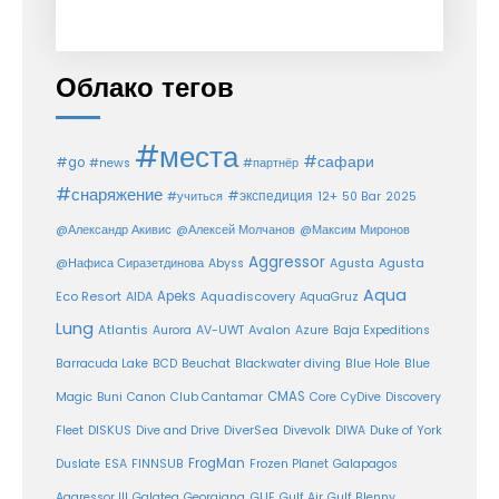
Облако тегов
#места
#сафари
#go
#news
#партнёр
#снаряжение
#экспедиция
12+
#учиться
50 Bar
2025
@Александр Акивис
@Алексей Молчанов
@Максим Миронов
Aggressor
Agusta
@Нафиса Сиразетдинова
Abyss
Agusta
Aqua
Eco Resort
Apeks
Aquadiscovery
AIDA
AquaGruz
Lung
Atlantis
Aurora
AV-UWT
Avalon
Azure
Baja Expeditions
Barracuda Lake
BCD
Beuchat
Blackwater diving
Blue Hole
Blue
CMAS
Magic
Buni
Canon
Club Cantamar
Core
CyDive
Discovery
DiverSea
Fleet
DISKUS
Dive and Drive
Divevolk
DIWA
Duke of York
FrogMan
Duslate
ESA
FINNSUB
Frozen Planet
Galapagos
Aggressor III
Galatea
Georgiana
GUE
Gulf Air
Gulf Blenny