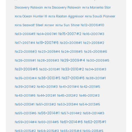
Discovery Palavan
яхта Discovery Palawan
яхта Marselia Star
яхта Ocean Hunter III
яхта Roatan Aggressor
яхта Saudi Pioneer
№12•2006#10
яхта Seawolf Steel
яхтинг
яхты Sun Shine
№15•2007#2
№14•2007#1
№16•2007#3
№13•2006#11
№19•2007#6
№20•2008#1
№17•2007#4
№21•2008#2
№25•2008#6
№22•2008#3
№23•2008#4
№24•2008#5
№29•2009#4
№30•2009#5
№26•2009#1
№28•2009#3
№33•2010#2
№31•2009#6
№32•2010#1
№34•2010#3
№37•2010#6
№35•2010#4
№36•2010#5
№38•2011#1
№39•2011#2
№40•2011#3
№41•2011#4
№42•2011#5
№43•2011#6
№44•2012#1
№45•2012#2
№46•2012#3
№50•2013#1
№51•2013#2
№53•2013#4
№54•2013#5
№55•2013#6
№56•2014#1
№58•2014#3
№57•2014#2
№61•2014#6
№62•2015#1
№59•2014#4
№60•2014#5
№64•2015#3
№63•2015#2
№65•2015#4
№66•2015#5