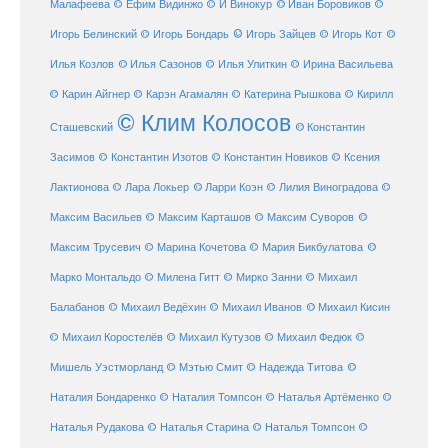
Малафеева
© Иван Боровиков
© Ефим Видинжо
© И Винокур
©
© Игорь Зайцев
Игорь Белинский
© Игорь Бондарь
© Игорь Кот
©
Илья Козлов
© Илья Сазонов
© Илья Улиткин
© Ирина Васильева
© Карин Айгнер
© Карэн Агамалян
© Катерина Рышкова
© Кирилл
© Клим Колосов
Сташевский
© Константин
Засимов
© Константин Изотов
© Константин Новиков
© Ксения
© Ларри Коэн
Лактионова
© Лара Локьер
© Лилия Виноградова
©
Максим Васильев
© Максим Карташов
© Максим Суворов
©
©
Максим Трусевич
© Марина Кочетова
© Мария Бикбулатова
Марко Монтальдо
© Милена Гитт
© Мирко Занни
© Михаил
© Михаил Кисин
Балабанов
© Михаил Ведёхин
© Михаил Иванов
© Михаил Коростелёв
© Михаил Кутузов
© Михаил Федюк
©
©
Мишель Уэстморланд
© Мэтью Смит
© Надежда Титова
Наталия Бондаренко
© Наталия Томпсон
© Наталья Артёменко
©
Наталья Рудакова
© Наталья Старина
© Наталья Томпсон
©