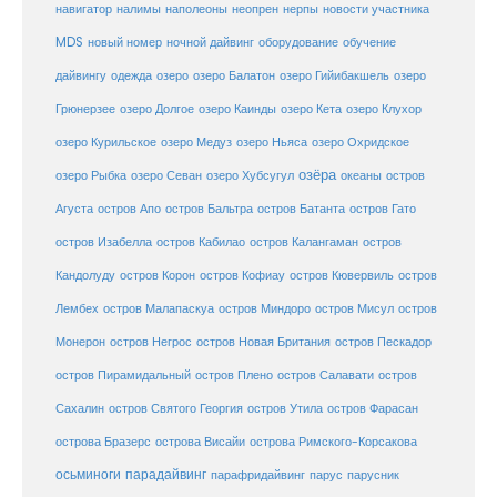
навигатор
нерпы
новости участника
налимы
наполеоны
неопрен
MDS
новый номер
оборудование
обучение
ночной дайвинг
дайвингу
озеро
одежда
озеро Балатон
озеро Гийибакшель
озеро
Грюнерзее
озеро Долгое
озеро Каинды
озеро Кета
озеро Клухор
озеро Курильское
озеро Медуз
озеро Ньяса
озеро Охридское
озёра
озеро Рыбка
озеро Севан
озеро Хубсугул
океаны
остров
Агуста
остров Апо
остров Бальтра
остров Батанта
остров Гато
остров Изабелла
остров Кабилао
остров Калангаман
остров
Кандолуду
остров Корон
остров Кофиау
остров Кювервиль
остров
остров
Лембех
остров Малапаскуа
остров Миндоро
остров Мисул
Монерон
остров Негрос
остров Новая Британия
остров Пескадор
остров Пирамидальный
остров Плено
остров Салавати
остров
Сахалин
остров Святого Георгия
остров Утила
остров Фарасан
острова Бразерс
острова Висайи
острова Римского-Корсакова
осьминоги
парадайвинг
парус
парафридайвинг
парусник