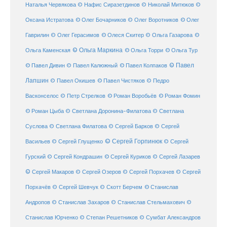
Наталья Червякова
© Нафис Сиразетдинов
© Николай Митюков
©
© Олег Бочарников
Оксана Истратова
© Олег Воротников
© Олег
Гаврилин
© Олег Герасимов
© Олеся Скитер
© Ольга Газарова
©
© Ольга Маркина
© Ольга Торри
Ольга Каменская
© Ольга Тур
© Павел Дивин
© Павел
© Павел Калюжный
© Павел Колпаков
Лапшин
© Павел Чистяков
© Павел Окишев
© Педро
© Роман Воробьёв
© Роман Фомин
Васконселос
© Петр Стрелков
© Роман Цыба
© Светлана Доронина-Филатова
© Светлана
Суслова
© Светлана Филатова
© Сергей Барков
© Сергей
© Сергей Горпинюк
Васильев
© Сергей Глущенко
© Сергей
Гурский
© Сергей Кондрашин
© Сергей Куриков
© Сергей Лазарев
© Сергей Макаров
© Сергей Озеров
© Сергей Порхачев
© Сергей
© Станислав
Порхачёв
© Сергей Шевчук
© Скотт Берчем
Андропов
© Станислав Захаров
© Станислав Стельмахович
©
Станислав Юрченко
© Степан Решетников
© Сумбат Александров