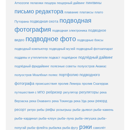
пещерный дайвинг
пингвины
Amazone
пелагики
пещера
письмо редактора
плато
плавание
платаксы
подводная
подводная охота
Путорана
фотография
подводное
подводная электроника
подводное фото
видео
подводные боксы
подводный музей
подводный компьютер
подводный фотоаппарат
подлёдный дайвинг
поддевы и утеплители
подкаст
подлёдное
подлёдный фридайвинг
полезные советы
полуостров Акамас
портфолио подводного
полуостров Моалбоал
полюс
фотографа
происшествия
пролив Лемера
пролив Скагеррак
ребризер
регуляторы
путешествия с МПО
регулятор
река
рекорд
Верзаска
река Окаванго
река Токингда
река Уда
реки
ресорт
рифы
ретро
рибы
розыгрыш
рыба-дьявол
рыба-камень
рыба-клоун
рыба-кардинал
рыба-луна
рыба-лягушка
рыба-
рэки
попугай
рыба-флейта
рыбалка
рыба фугу
самолёт