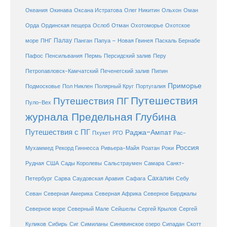
Океания
Окинава
Оксана Истратова
Олег Никитин
Ольхон
Оман
Охотоморье
Охотское
Орда
Ординская пещера
Ослоб
Отман
море
Палау
Папуа – Новая Гвинея
ПНГ
Панган
Паскаль Бернабе
Перу
Пафос
Пенсильвания
Пермь
Персидский залив
Петропавловск-Камчатский
Печенегский залив
Пипин
Приморье
Полярный Круг
Подмосковье
Пол Никлен
Португалия
Путешествия
Путешествия ПГ
Пуло-Вех
журнала Предельная Глубина
Путешествия с ПГ
Раджа-Ампат
Пхукет
РГО
Рас-
Россия
Мухаммед
Рекорд Гиннесса
Ривьера-Майя
Роатан
Роки
США
Сады Королевы
Рудная
Сальстраумен
Самара
Санкт-
Сахалин
Саудовская Аравия
Себу
Петербург
Сарва
Сафага
Севан
Северная Америка
Северная Африка
Северное Бирджалы
Сейшелы
Северное море
Северный Мале
Сергей Крылов
Сергей
Куликов
Сибирь
Сиг
Симиланы
Синявинское озеро
Сипадан
Скотт