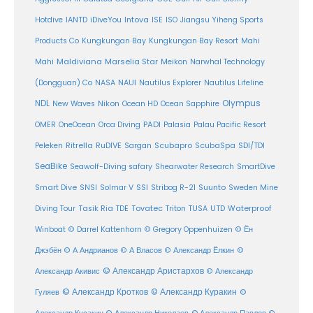
Intova
Hotdive
IANTD
iDiveYou
ISE
ISO
Jiangsu Yiheng Sports
Products Co
Kungkungan Bay
Kungkungan Bay Resort
Mahi
Maldiviana
Marselia Star
Mahi
Meikon
Narwhal Technology
(Dongguan) Co
NASA
NAUI
Nautilus Explorer
Nautilus Lifeline
Olympus
NDL
Nikon
New Waves
Ocean HD
Ocean Sapphire
PADI
OMER
OneOcean
Orca Diving
Palasia
Palau Pacific Resort
Ritrella
RuDIVE
Peleken
Sargan
Scubapro
ScubaSpa
SDI/TDI
SeaBike
Seawolf-Diving safary
Shearwater Research
SmartDive
SSI
Suunto
Smart Dive
SNSI
Solmar V
Stribog R-21
Sweden Mine
Diving Tour
Tasik Ria
TDE
Tovatec
Triton
TUSA
UTD
Waterproof
Winboat
© Darrel Kattenhorn
© Gregory Oppenhuizen
© Ён
Джэбён
© А Андрианов
© А Власов
© Александр Ёлкин
©
© Александр Аристархов
Александр Акивис
© Александр
© Александр Кротков
© Александр Куракин
Гуляев
©