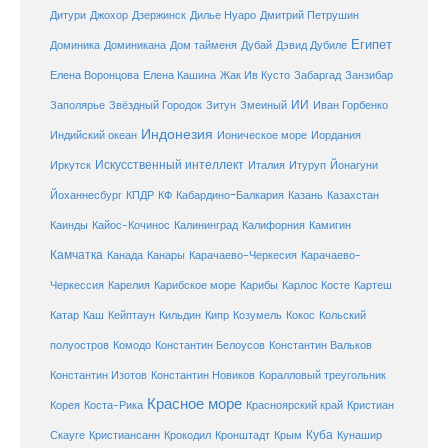
Дитури
Джохор
Дзержинск
Дилье Нуаро
Дмитрий Петрушин
Египет
Доминика
Доминикана
Дом тайменя
Дубай
Дэвид Дубиле
Елена Кашина
Елена Воронцова
Жак Ив Кусто
Забаргад
Занзибар
ИИ
Заполярье
Звёздный Городок
Зитун
Змеиный
Иван Горбенко
Индонезия
Индийский океан
Ионическое море
Иордания
Искусственный интеллект
Иркутск
Италия
Итуруп
Йонагуни
Кабардино-Балкария
Казахстан
Йоханнесбург
КПДР
КФ
Казань
Каинды
Кайос-Кочинос
Калининград
Калифорния
Камигин
Камчатка
Карачаево-Черкесия
Канада
Канары
Карачаево-
Карибское море
Карибы
Черкессия
Карелия
Карлос Косте
Картеш
Катар
Каш
Кипр
Кейптаун
Кильдин
Козумель
Кокос
Кольский
полуостров
Комодо
Константин Белоусов
Константин Вальков
Константин Изотов
Константин Новиков
Коралловый треугольник
Красное море
Корея
Коста-Рика
Красноярский край
Кристиан
Куба
Крым
Скауге
Кристиансанн
Крокодил
Кронштадт
Кунашир