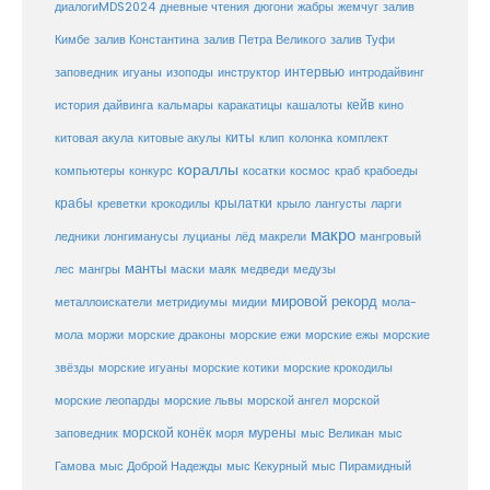
диалогиMDS2024
дневные чтения
дюгони
жабры
жемчуг
залив
Кимбе
залив Константина
залив Петра Великого
залив Туфи
заповедник
интервью
игуаны
изоподы
инструктор
интродайвинг
кейв
кальмары
каракатицы
история дайвинга
кашалоты
кино
киты
китовые акулы
китовая акула
клип
колонка
комплект
кораллы
компьютеры
косатки
космос
конкурс
краб
крабоеды
крабы
крокодилы
крылатки
лангусты
креветки
крыло
ларги
макро
ледники
лонгиманусы
луцианы
лёд
макрели
мангровый
манты
лес
мангры
маски
маяк
медведи
медузы
мировой рекорд
металлоискатели
метридиумы
мидии
мола-
морские ежи
морские
мола
моржи
морские драконы
морские ежы
звёзды
морские игуаны
морские котики
морские крокодилы
морские львы
морские леопарды
морской ангел
морской
морской конёк
мурены
заповедник
моря
мыс Великан
мыс
Гамова
мыс Доброй Надежды
мыс Кекурный
мыс Пирамидный