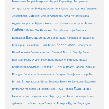
Антарктида
Матвеенко
Андрей Митрохин
Андрей Стремберг
Армения
Антарктика
Антон Рябушев
Аргентина
Ари-атолл
Арктика
Атлантический океан
Арсёновский источник
Архыз
Астрахань
Ахмед Габр
Багамы
Аудун Рикардсен
Африка
Багамские острова
Байкал
БайкалТек
Балтика
Баликазаг
Балтийское море
Баренцево море
Бандаберг
Барос
Баха-Калифорния
Бахрейн
Белое море
Башкирия
Бекки Каган Шотт
Белиз
Белоруссия
Белый тюлень
Бизнес-завтрак
Ближний Восток
Бонэйр
Борис
Бергман
Борис Эйдис
Боро-Боро
Боровно
Ботсвана
Бохол
Британская Колумбия
Будапешт
ВНИИРО
Вааву
Валерий Даркин
Венгрия
Вальдес
Варадеро
Великие озёра
Вильфранш-сюр-Мер
Владивосток
Волга
Витязь
Воронеж
Вьетнам
Вячеслав Баранкин
Галапагосы
Вячеслав Мелихов
Вячеслав Скоц
ГОСТ
Гавана
Галапогосские острова
Гили-Эйр
Годнурас
Гозо
Голландия
Голос
Голубое озеро
Греция
Гуадалупе
дайвера
Гондурас
Грузия