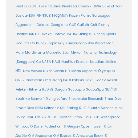
DiverSea
Fleet
DISKUS
Dive and Drive
Divevolk
DIWA
Duke of York
FrogMan
Duslate
ESA
FINNSUB
Frozen Planet
Galapagos
Aggressor III
Galatea
Georgiana
GUE
Gulf Air
Gulf Blenny
Intova
Hotdive
IANTD
iDiveYou
ISE
ISO
Jiangsu Yiheng Sports
Products Co
Kungkungan Bay
Kungkungan Bay Resort
Mahi
Maldiviana
Marselia Star
Mahi
Meikon
Narwhal Technology
(Dongguan) Co
NASA
NAUI
Nautilus Explorer
Nautilus Lifeline
Olympus
NDL
Nikon
New Waves
Ocean HD
Ocean Sapphire
PADI
OMER
OneOcean
Orca Diving
Palasia
Palau Pacific Resort
Ritrella
RuDIVE
Peleken
Sargan
Scubapro
ScubaSpa
SDI/TDI
SeaBike
Seawolf-Diving safary
Shearwater Research
SmartDive
SSI
Suunto
Smart Dive
SNSI
Solmar V
Stribog R-21
Sweden Mine
Diving Tour
Tasik Ria
TDE
Tovatec
Triton
TUSA
UTD
Waterproof
Winboat
© Darrel Kattenhorn
© Gregory Oppenhuizen
© Ён
Джэбён
© А Андрианов
© А Власов
© Александр Ёлкин
©