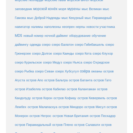
морские львы
морские леопарды
морской ангел
морской
морской конёк
мурены
заповедник
моря
мыс Великан
мыс
Гамова
мыс Доброй Надежды
мыс Кекурный
мыс Пирамидный
навигатор
нерпы
новости участника
налимы
наполеоны
неопрен
MDS
новый номер
оборудование
обучение
ночной дайвинг
дайвингу
озеро
одежда
озеро Балатон
озеро Гийибакшель
озеро
Грюнерзее
озеро Долгое
озеро Каинды
озеро Кета
озеро Клухор
озеро Курильское
озеро Медуз
озеро Ньяса
озеро Охридское
озёра
озеро Рыбка
озеро Севан
озеро Хубсугул
океаны
остров
Агуста
остров Апо
остров Бальтра
остров Батанта
остров Гато
остров Изабелла
остров Кабилао
остров Калангаман
остров
Кандолуду
остров Корон
остров Кофиау
остров Кювервиль
остров
остров
Лембех
остров Малапаскуа
остров Миндоро
остров Мисул
Монерон
остров Негрос
остров Новая Британия
остров Пескадор
остров Пирамидальный
остров Плено
остров Салавати
остров