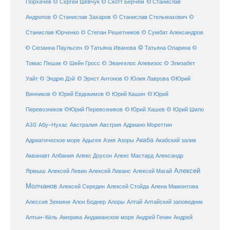
© Станислав
Порхачёв
© Сергей Шевчук
© Скотт Берчем
Андропов
© Станислав Захаров
© Станислав Стельмахович
©
Станислав Юрченко
© Степан Решетников
© Сумбат Александров
© Татьяна Иванова
© Татьяна Опарина
© Сюзанна Паульсен
©
Томас Пешак
© Шейн Гросс
© Эвангелос Алевизос
© Элизабет
Уайт
© Эндрю Дэй
© Эрнст Антонов
© Юлия Лаврова
©Юрий
Винников
© Юрий Евдокимов
© Юрий Кашин
© Юрий
Перевозников
©Юрий Перевозников
© Юрий Хашев
© Юрий Шило
Австралия
А30
Абу-Нухас
Австрия
Адриано Мореттин
Акаба
Адриатическое море
Адыгея
Азия
Азоры
Акабский залив
Александр
Акванавт
Албания
Алекс Доусон
Алекс Мастард
Алексей
Ярмыш
Алексей Левин
Алексей Ливанс
Алексей Магай
Молчанов
Алексей Середин
Алексей Стойда
Алена Мамонтова
Алтай
Алессия Зеккини
Алон Боднер
Алоры
Алтайский заповедник
Алтын-Кёль
Америка
Андаманское море
Андрей Генин
Андрей