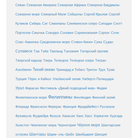
Севан
Северная Америка
Северная Африка
Северное Бирджалы
Сейшелы
Северное море
Северный Мале
Сергей Крылов
Сергей
Куликов
Сибирь
Сиг
Симиланы
Синявинское озеро
Сипадан
Скотт
Соловки
Соревнования
Портелли
Смычка
Сокорро
Соронг
Сочи
Средиземное море
Спас-Каменка
Стивен Кинен
Сува
Судан
Сулавеси
Таиланд
Таа
Таба
Танзания
Татарский пролив
Телецкое озеро
Тверской карьер
Тверь
Телецкое
Тигран
Тихий океан
Трук
Азизбекян
Тринидад и Тобаго
Тритон
Туим
Турция
Тёркс и Кайкос
Ульбанский залив
Умберто Пелиццари
Урал
Фарасан
Фестиваль «Дикий подводный мир»
Фиджи
Филиппины
Филиппинское море
Финляндия
Финский залив
Флорида
Франсиско Ферерас
Франция
ФридайвФест Рускеала
Фувамула
Хургада
Фуджейра
Фукуок
Хакасия
Ханс Хасс
Хорватия
Чёрное море
Чемпионат мира
Шантарские
Хьюстон
Черногория
Шантары
острова
Шарм-эль-Шейх
Швейцария
Швеция