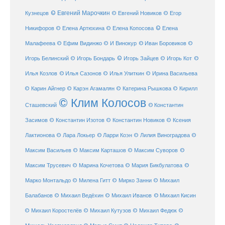
© Евгений Марочкин
Кузнецов
© Евгений Новиков
© Егор
© Елена
Никифоров
© Елена Артюхина
© Елена Копосова
Малафеева
© Иван Боровиков
© Ефим Видинжо
© И Винокур
©
© Игорь Зайцев
Игорь Белинский
© Игорь Бондарь
© Игорь Кот
©
Илья Козлов
© Илья Сазонов
© Илья Улиткин
© Ирина Васильева
© Карин Айгнер
© Карэн Агамалян
© Катерина Рышкова
© Кирилл
© Клим Колосов
Сташевский
© Константин
Засимов
© Константин Изотов
© Константин Новиков
© Ксения
© Ларри Коэн
Лактионова
© Лара Локьер
© Лилия Виноградова
©
Максим Васильев
© Максим Карташов
© Максим Суворов
©
©
Максим Трусевич
© Марина Кочетова
© Мария Бикбулатова
Марко Монтальдо
© Милена Гитт
© Мирко Занни
© Михаил
© Михаил Кисин
Балабанов
© Михаил Ведёхин
© Михаил Иванов
© Михаил Коростелёв
© Михаил Кутузов
© Михаил Федюк
©