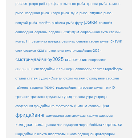
ресорт
рифы
ретро
рибы
розыгрыш
рыба-дьявол
рыба-камень
рыба-клоун
рыба-кардинал
рыба-луна
рыба-лягушка
рыба-
рэки
попугай
рыба-флейта
рыбалка
рыба фугу
самолёт
сафари
сафарийная яхта
сапбординг
сарганы
сардины
свежий
сивучи
сеноты
номер ПГ
семейная поездка
семинар
серые акулы
скаты
скорпены
смотримдайвшоу2024
сиги
силикон
смотримдайвшоу2025
снаряжение
сноркелинг
снорклинг
спелеодайвинг
спиннеры
спинороги
сплит
старгейзеры
статья
сухой костюм
статьи
судно «Омега»
сухопутное
сёрфинг
таймень
техно
технодайвинг
тарпоны
тигровые акулы
топ-10
тунец
тюлени
трепанги
триатлон
тридакны
угри
устрицы
фильм
фри
федерация фридайвинга
фестиваль
фонари
фридайвинг
хаммерхеды
хамерхеды
хариус
хариусы
черепахи
холодная вода
цианеи
час подарков
червь боббита
шахта
школа подводной фотографии
шаркдайвинг
швертботы