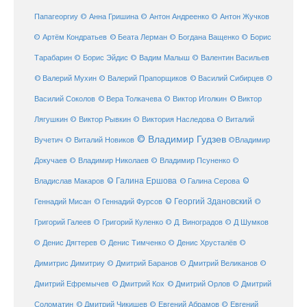
Папагеоргиу
© Анна Гришина
© Антон Андреенко
© Антон Жучков
© Беата Лерман
© Артём Кондратьев
© Богдана Ващенко
© Борис
Тарабарин
© Борис Эйдис
© Вадим Малыш
© Валентин Васильев
© Валерий Мухин
© Валерий Прапорщиков
© Василий Сибирцев
©
© Виктор
Василий Соколов
© Вера Толкачева
© Виктор Иголкин
Лягушкин
© Виктор Рывкин
© Виктория Наследова
© Виталий
© Владимир Гудзев
Вучетич
© Виталий Новиков
©Владимир
Докучаев
© Владимир Николаев
© Владимир Псуненко
©
© Галина Ершова
© Галина Серова
©
Владислав Макаров
Геннадий Мисан
© Геннадий Фурсов
© Георгий Здановский
©
Григорий Галеев
© Григорий Куленко
© Д. Виноградов
© Д Шумков
© Денис Дягтерев
© Денис Тимченко
© Денис Хрусталёв
©
Димитрис Димитриу
© Дмитрий Баранов
© Дмитрий Великанов
©
© Дмитрий Орлов
Дмитрий Ефремычев
© Дмитрий Кох
© Дмитрий
Соломатин
© Дмитрий Чикишев
© Евгений Абрамов
© Евгений