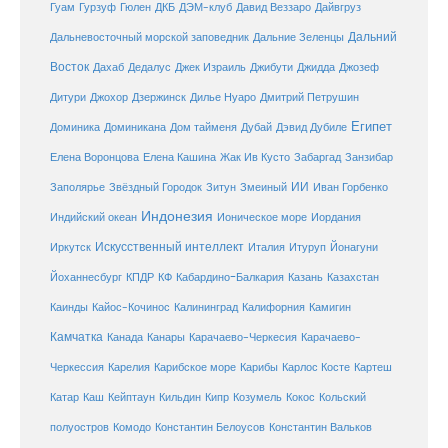
Гуам
ДКБ
Гурзуф
Гюлен
ДЭМ-клуб
Давид Веззаро
Дайвгруз
Дальний
Дальневосточный морской заповедник
Дальние Зеленцы
Восток
Дахаб
Дедалус
Джек Израиль
Джибути
Джидда
Джозеф
Дитури
Джохор
Дзержинск
Дилье Нуаро
Дмитрий Петрушин
Египет
Доминика
Доминикана
Дом тайменя
Дубай
Дэвид Дубиле
Елена Кашина
Елена Воронцова
Жак Ив Кусто
Забаргад
Занзибар
ИИ
Заполярье
Звёздный Городок
Зитун
Змеиный
Иван Горбенко
Индонезия
Индийский океан
Ионическое море
Иордания
Искусственный интеллект
Иркутск
Италия
Итуруп
Йонагуни
Кабардино-Балкария
Казахстан
Йоханнесбург
КПДР
КФ
Казань
Каинды
Кайос-Кочинос
Калининград
Калифорния
Камигин
Камчатка
Карачаево-Черкесия
Канада
Канары
Карачаево-
Карибское море
Карибы
Черкессия
Карелия
Карлос Косте
Картеш
Катар
Каш
Кипр
Кейптаун
Кильдин
Козумель
Кокос
Кольский
полуостров
Комодо
Константин Белоусов
Константин Вальков