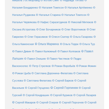
©
Мишель Уэстморланд
© Мэтью Смит
© Надежда Титова
Наталия Бондаренко
© Наталия Томпсон
© Наталья Артёменко
©
Наталья Рудакова
© Наталья Старина
© Наталья Томпсон
©
Наталья Червякова
© Нафис Сиразетдинов
© Николай Митюков
©
© Олег Бочарников
Оксана Истратова
© Олег Воротников
© Олег
Гаврилин
© Олег Герасимов
© Олеся Скитер
© Ольга Газарова
©
© Ольга Маркина
© Ольга Торри
Ольга Каменская
© Ольга Тур
© Павел Дивин
© Павел
© Павел Калюжный
© Павел Колпаков
Лапшин
© Павел Чистяков
© Павел Окишев
© Педро
© Роман Воробьёв
© Роман Фомин
Васконселос
© Петр Стрелков
© Роман Цыба
© Светлана Доронина-Филатова
© Светлана
Суслова
© Светлана Филатова
© Сергей Барков
© Сергей
© Сергей Горпинюк
Васильев
© Сергей Глущенко
© Сергей
Гурский
© Сергей Кондрашин
© Сергей Куриков
© Сергей Лазарев
© Сергей Макаров
© Сергей Озеров
© Сергей Порхачев
© Сергей