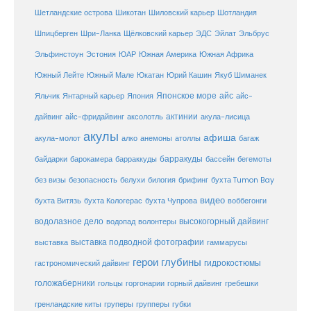
Шетландские острова
Шикотан
Шиловский карьер
Шотландия
Шпицберген
Шри-Ланка
Щёлковский карьер
ЭДС
Эйлат
Эльбрус
ЮАР
Эльфинстоун
Эстония
Южная Америка
Южная Африка
Юкатан
Юрий Кашин
Южный Лейте
Южный Мале
Якуб Шиманек
Японское море
айс
Яльчик
Янтарный карьер
Япония
айс-
актинии
акула-лисица
дайвинг
айс-фридайвинг
аксолотль
акулы
афиша
анемоны
акула-молот
алко
атоллы
багаж
барракуды
бассейн
байдарки
барокамера
барраккуды
бегемоты
белухи
брифинг
без визы
безопасность
билогия
бухта Tumon Bay
видео
бухта Витязь
бухта Кологерас
бухта Чупрова
воббегонги
водолазное дело
высокогорный дайвинг
водопад
волонтеры
выставка
выставка подводной фотографии
гаммарусы
герои глубины
гидрокостюмы
гастрономический дайвинг
голожаберники
горгонарии
горный дайвинг
гребешки
гольцы
груперы
губки
гренландские киты
групперы