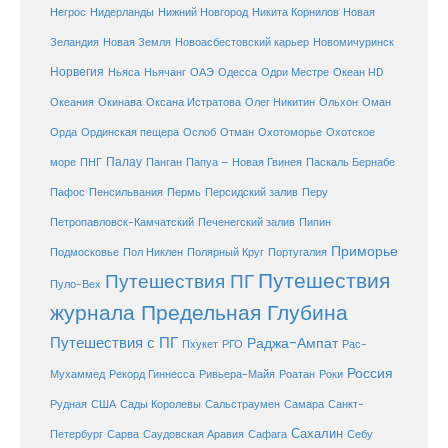
Негрос
Нидерланды
Нижний Новгород
Никита Корнилов
Новая
Зеландия
Новая Земля
Новоасбестовский карьер
Новомичуринск
Норвегия
Океан HD
Ньяса
Ньячанг
ОАЭ
Одесса
Одри Местре
Океания
Окинава
Оксана Истратова
Олег Никитин
Ольхон
Оман
Охотоморье
Охотское
Орда
Ординская пещера
Ослоб
Отман
море
Палау
Папуа – Новая Гвинея
ПНГ
Панган
Паскаль Бернабе
Перу
Пафос
Пенсильвания
Пермь
Персидский залив
Петропавловск-Камчатский
Печенегский залив
Пипин
Приморье
Полярный Круг
Подмосковье
Пол Никлен
Португалия
Путешествия
Путешествия ПГ
Пуло-Вех
журнала Предельная Глубина
Путешествия с ПГ
Раджа-Ампат
Пхукет
РГО
Рас-
Россия
Мухаммед
Рекорд Гиннесса
Ривьера-Майя
Роатан
Роки
США
Сады Королевы
Рудная
Сальстраумен
Самара
Санкт-
Сахалин
Саудовская Аравия
Себу
Петербург
Сарва
Сафага