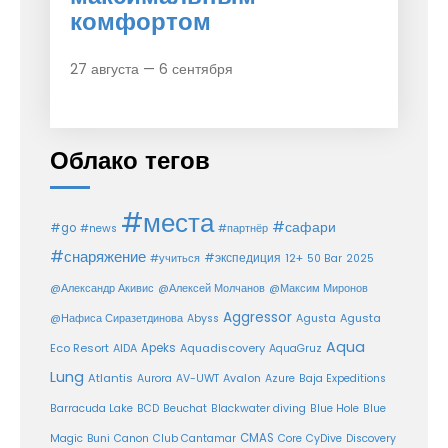
комфортом
27 августа — 6 сентября
Облако тегов
#места
#сафари
#go
#news
#партнёр
#снаряжение
#экспедиция
12+
#учиться
50 Bar
2025
@Александр Акивис
@Алексей Молчанов
@Максим Миронов
Aggressor
Agusta
@Нафиса Сиразетдинова
Abyss
Agusta
Aqua
Eco Resort
Apeks
Aquadiscovery
AIDA
AquaGruz
Lung
Atlantis
Aurora
AV-UWT
Avalon
Azure
Baja Expeditions
Barracuda Lake
BCD
Beuchat
Blackwater diving
Blue Hole
Blue
CMAS
Magic
Buni
Canon
Club Cantamar
Core
CyDive
Discovery