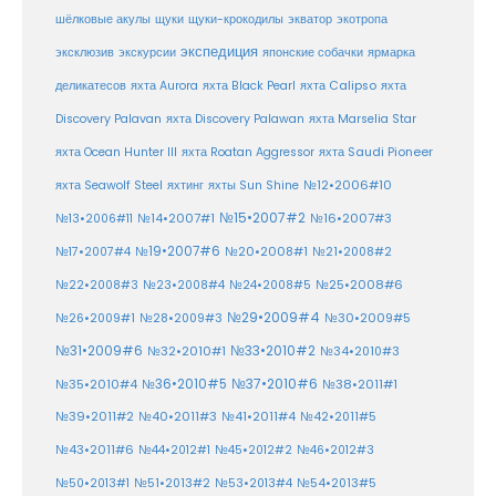
шёлковые акулы
щуки
щуки-крокодилы
экватор
экотропа
экспедиция
эксклюзив
экскурсии
японские собачки
ярмарка
деликатесов
яхта Aurora
яхта Black Pearl
яхта Calipso
яхта
Discovery Palavan
яхта Discovery Palawan
яхта Marselia Star
яхта Ocean Hunter III
яхта Roatan Aggressor
яхта Saudi Pioneer
№12•2006#10
яхта Seawolf Steel
яхтинг
яхты Sun Shine
№15•2007#2
№14•2007#1
№16•2007#3
№13•2006#11
№19•2007#6
№20•2008#1
№17•2007#4
№21•2008#2
№25•2008#6
№22•2008#3
№23•2008#4
№24•2008#5
№29•2009#4
№30•2009#5
№26•2009#1
№28•2009#3
№33•2010#2
№31•2009#6
№32•2010#1
№34•2010#3
№37•2010#6
№35•2010#4
№36•2010#5
№38•2011#1
№39•2011#2
№40•2011#3
№41•2011#4
№42•2011#5
№43•2011#6
№44•2012#1
№45•2012#2
№46•2012#3
№50•2013#1
№51•2013#2
№53•2013#4
№54•2013#5