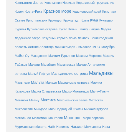
Константин Изотов
Константин Новиков
Коралловый треугольник
Красное море
Корея
Коста-Рика
Красноярский край
Кристиан
Куба
Крым
Скауге
Кристиансанн
Крокодил
Кронштадт
Кунашир
Курилы
Курильские острова
Кусто
Кёльн
Лааму
Лагуна
Ладога
Ладожское озеро
Лазурный карьер
Лама
Лембех
Ленинградская
Летняя Золотица
область
Лиинахамари
Лимассол
МПО
Мадейра
Майкл Оу
Македония
Максим Гурьянов
Максим Морозов
Максим
Малайзия
Табаков
Малави
Малапаскуа
Малые Антильские
Мальдивы
Мальдивские острова
острова
Малый Гифтун
Мальта
Мальпело
Манадо
Марианские острова
Марина
Мачу-Пикчу
Казанкова
Мария Ольшевская
Марко Монтальдо
Мексика
Мексиканский залив
Меганом
Меему
Метаскан
Микронезия
Миндоро
Мир Подводной Охоты
Михаил Кутузов
Монерон
Монголия
Могильное
Мозамбик
Море Кортеса
Мурманская область
Набк
Навиком
Наталья Молчанова
Наха