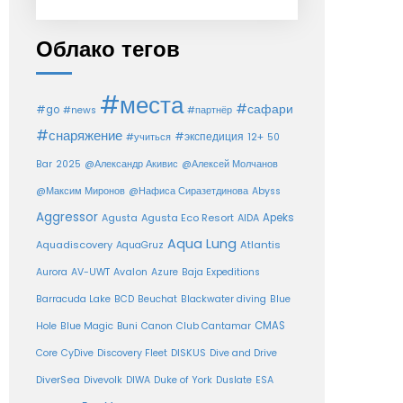
Облако тегов
#места
#сафари
#go
#news
#партнёр
#снаряжение
#экспедиция
12+
#учиться
50
Bar
2025
@Александр Акивис
@Алексей Молчанов
@Максим Миронов
@Нафиса Сиразетдинова
Abyss
Aggressor
Agusta Eco Resort
Apeks
Agusta
AIDA
Aqua Lung
Aquadiscovery
Atlantis
AquaGruz
Aurora
AV-UWT
Avalon
Azure
Baja Expeditions
Barracuda Lake
BCD
Beuchat
Blackwater diving
Blue
CMAS
Hole
Blue Magic
Buni
Canon
Club Cantamar
Core
CyDive
Discovery Fleet
DISKUS
Dive and Drive
DiverSea
Divevolk
DIWA
Duke of York
Duslate
ESA