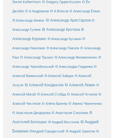
Darrel Kattenhorn
© Gregory Oppenhuizen
© Ён
Джэбён
© А Андрианов
© А Власов
© Александр Ёлкин
© Александр Аристархов
© Александр Акивис
©
© Александр Кротков
©
Александр Гуляев
Александр Куракин
© Александр Кусакин
©
Александр Николаев
© Александр Павлов
© Александр
Раш
© Александр Трушко
© Александр Филимоненко
©
Александр Чернобельский
© Александра Гордеева
©
© Алексей Зайцев
Алексей Важинский
© Алексей
© Алексей Кондратюк
© Алексей Левин
Зозуля
©
© Алексей Стойда
Алексей Магай
© Алексей Устинов
©
Алексей Чистяков
© Алёна Бренер
© Амина Черниченко
©
© Анастасия Диодорова
© Анастасия Соколова
Анатолий Белощин
© Андрей
© Андрей Бессонов
Бизюкин
©Андрей Городисский
© Андрей Замятин
©