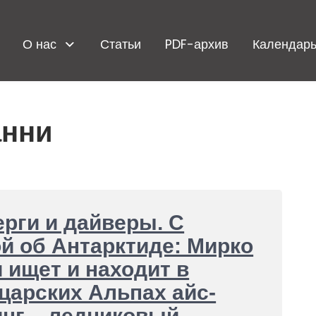
О нас
Статьи
PDF-архив
Календарь
анни
рги и дайверы. С
й об Антарктиде: Мирко
 ищет и находит в
арских Альпах айс-
нг – ледниковый,