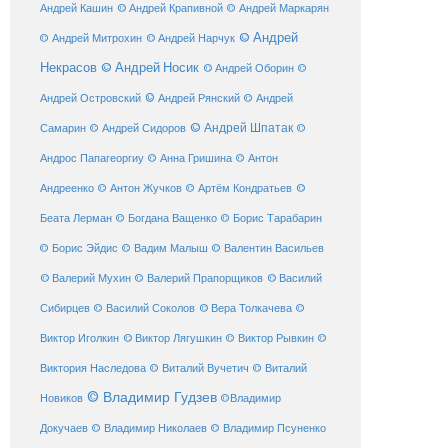
© Андрей Крапивной
Андрей Кашин
© Андрей Маркарян
© Андрей
© Андрей Нарчук
© Андрей Митрохин
Некрасов
© Андрей Носик
© Андрей Оборин
©
© Андрей Рянский
Андрей Островский
© Андрей
© Андрей Шпатак
Самарин
© Андрей Сидоров
©
Андрос Папагеоргиу
© Анна Гришина
© Антон
©
Андреенко
© Антон Жучков
© Артём Кондратьев
Беата Лерман
© Богдана Ващенко
© Борис Тарабарин
© Борис Эйдис
© Вадим Малыш
© Валентин Васильев
© Валерий Мухин
© Валерий Прапорщиков
© Василий
Сибирцев
© Василий Соколов
© Вера Толкачева
©
© Виктор Лягушкин
Виктор Иголкин
© Виктор Рывкин
©
Виктория Наследова
© Виталий Вучетич
© Виталий
© Владимир Гудзев
Новиков
©Владимир
Докучаев
© Владимир Николаев
© Владимир Псуненко