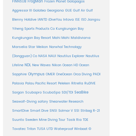
FrogMan
FINNSUB
Frozen Planet
Galapagos
Aggressor III
Galatea
Georgiana
GUE
Gulf Air
Gulf
Intova
Blenny
Hotdive
IANTD
iDiveYou
ISE
ISO
Jiangsu
Yiheng Sports Products Co
Kungkungan Bay
Maldiviana
Kungkungan Bay Resort
Mahi Mahi
Marselia Star
Meikon
Narwhal Technology
(Dongguan) Co
NASA
NAUI
Nautilus Explorer
Nautilus
NDL
Nikon
Lifeline
New Waves
Ocean HD
Ocean
Olympus
PADI
Sapphire
OMER
OneOcean
Orca Diving
Ritrella
RuDIVE
Palasia
Palau Pacific Resort
Peleken
SeaBike
Sargan
Scubapro
ScubaSpa
SDI/TDI
Seawolf-Diving safary
Shearwater Research
SSI
SmartDive
Smart Dive
SNSI
Solmar V
Stribog R-21
Suunto
Sweden Mine Diving Tour
Tasik Ria
TDE
Tovatec
Triton
TUSA
UTD
Waterproof
Winboat
©