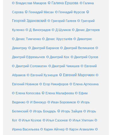
© Галина Ершова
© Галина
© Владислав Макаров
Серова
© Геннадий Мисан
© Геннадий Фурсов
©
Георгий Здановский
© Григорий Галеев
© Григорий
Куленко
© Д. Виноградов
© Д Шумков
© Денис Дягтерев
© Денис Тимченко
© Денис Хрусталёв
© Димитрис
Димитриу
© Дмитрий Баранов
© Дмитрий Великанов
©
© Дмитрий Орлов
Дмитрий Ефремычев
© Дмитрий Кох
© Дмитрий Соломатин
© Дмитрий Чикишев
© Евгений
© Евгений Марочкин
Абрамов
© Евгений Кузнецов
©
Евгений Новиков
© Егор Никифоров
© Елена Артюхина
© Елена Малафеева
© Елена Копосова
© Ефим
© Иван Боровиков
Видинжо
© И Винокур
© Игорь
© Игорь Зайцев
Белинский
© Игорь Бондарь
© Игорь
Кот
© Илья Козлов
© Илья Сазонов
© Илья Улиткин
©
Ирина Васильева
© Карин Айгнер
© Карэн Агамалян
©