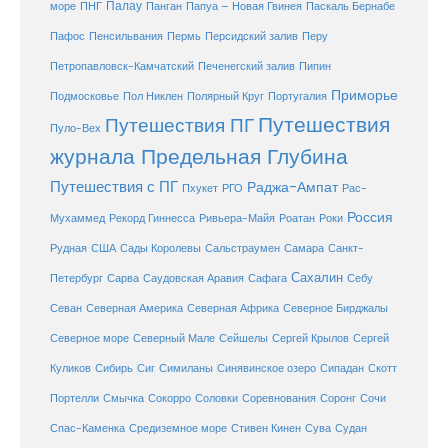
море
Палау
Папуа – Новая Гвинея
ПНГ
Панган
Паскаль Бернабе
Перу
Пафос
Пенсильвания
Пермь
Персидский залив
Петропавловск-Камчатский
Печенегский залив
Пипин
Приморье
Полярный Круг
Подмосковье
Пол Никлен
Португалия
Путешествия
Путешествия ПГ
Пуло-Вех
журнала Предельная Глубина
Путешествия с ПГ
Раджа-Ампат
Пхукет
РГО
Рас-
Россия
Мухаммед
Рекорд Гиннесса
Ривьера-Майя
Роатан
Роки
США
Сады Королевы
Рудная
Сальстраумен
Самара
Санкт-
Сахалин
Саудовская Аравия
Себу
Петербург
Сарва
Сафага
Севан
Северная Америка
Северная Африка
Северное Бирджалы
Сейшелы
Северное море
Северный Мале
Сергей Крылов
Сергей
Куликов
Сибирь
Сиг
Симиланы
Синявинское озеро
Сипадан
Скотт
Соловки
Соревнования
Портелли
Смычка
Сокорро
Соронг
Сочи
Средиземное море
Спас-Каменка
Стивен Кинен
Сува
Судан