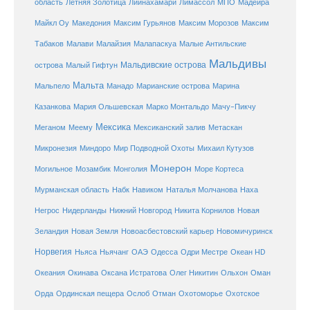
Летняя Золотица
область
Лиинахамари
Лимассол
МПО
Мадейра
Майкл Оу
Македония
Максим Гурьянов
Максим Морозов
Максим
Малайзия
Табаков
Малави
Малапаскуа
Малые Антильские
Мальдивы
Мальдивские острова
острова
Малый Гифтун
Мальта
Мальпело
Манадо
Марианские острова
Марина
Мачу-Пикчу
Казанкова
Мария Ольшевская
Марко Монтальдо
Мексика
Мексиканский залив
Меганом
Меему
Метаскан
Микронезия
Миндоро
Мир Подводной Охоты
Михаил Кутузов
Монерон
Монголия
Могильное
Мозамбик
Море Кортеса
Мурманская область
Набк
Навиком
Наталья Молчанова
Наха
Негрос
Нидерланды
Нижний Новгород
Никита Корнилов
Новая
Зеландия
Новая Земля
Новоасбестовский карьер
Новомичуринск
Норвегия
Океан HD
Ньяса
Ньячанг
ОАЭ
Одесса
Одри Местре
Океания
Окинава
Оксана Истратова
Олег Никитин
Ольхон
Оман
Охотоморье
Охотское
Орда
Ординская пещера
Ослоб
Отман