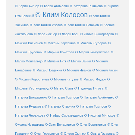
© Карин Айгнер
© Карэн Агамалян
© Катерина Рышкова
© Кирилл
© Клим Колосов
Сташевский
© Константин
Засимов
© Константин Изотов
© Константин Новиков
© Ксения
© Ларри Коэн
Лактионова
© Лара Локьер
© Лилия Виноградова
©
Максим Васильев
© Максим Карташов
© Максим Суворов
©
©
Максим Трусевич
© Марина Кочетова
© Мария Бикбулатова
Марко Монтальдо
© Милена Гитт
© Мирко Занни
© Михаил
© Михаил Кисин
Балабанов
© Михаил Ведёхин
© Михаил Иванов
© Михаил Коростелёв
© Михаил Кутузов
© Михаил Федюк
©
©
Мишель Уэстморланд
© Мэтью Смит
© Надежда Титова
Наталия Бондаренко
© Наталия Томпсон
© Наталья Артёменко
©
Наталья Рудакова
© Наталья Старина
© Наталья Томпсон
©
Наталья Червякова
© Нафис Сиразетдинов
© Николай Митюков
©
© Олег Бочарников
Оксана Истратова
© Олег Воротников
© Олег
Гаврилин
© Олег Герасимов
© Олеся Скитер
© Ольга Газарова
©