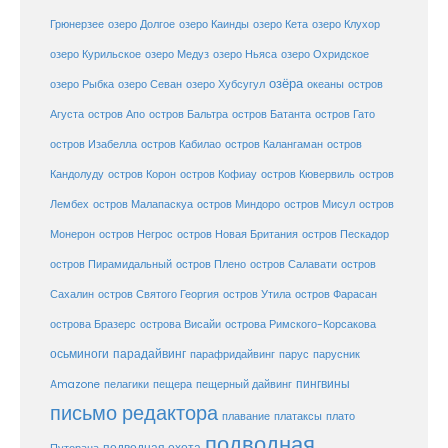
Грюнерзее
озеро Долгое
озеро Каинды
озеро Кета
озеро Клухор
озеро Курильское
озеро Медуз
озеро Ньяса
озеро Охридское
озёра
озеро Рыбка
озеро Севан
озеро Хубсугул
океаны
остров
Агуста
остров Апо
остров Бальтра
остров Батанта
остров Гато
остров Изабелла
остров Кабилао
остров Калангаман
остров
Кандолуду
остров Корон
остров Кофиау
остров Кювервиль
остров
остров
Лембех
остров Малапаскуа
остров Миндоро
остров Мисул
Монерон
остров Негрос
остров Новая Британия
остров Пескадор
остров Пирамидальный
остров Плено
остров Салавати
остров
Сахалин
остров Святого Георгия
остров Утила
остров Фарасан
острова Бразерс
острова Висайи
острова Римского-Корсакова
осьминоги
парадайвинг
парус
парафридайвинг
парусник
пещерный дайвинг
пингвины
Amazone
пелагики
пещера
письмо редактора
плато
плавание
платаксы
подводная
подводная охота