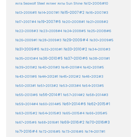
№12•2006#10
яхта Seawolf Steel
яхтинг
яхты Sun Shine
№15•2007#2
№14•2007#1
№16•2007#3
№13•2006#11
№19•2007#6
№20•2008#1
№17•2007#4
№21•2008#2
№25•2008#6
№22•2008#3
№23•2008#4
№24•2008#5
№29•2009#4
№30•2009#5
№26•2009#1
№28•2009#3
№33•2010#2
№31•2009#6
№32•2010#1
№34•2010#3
№37•2010#6
№35•2010#4
№36•2010#5
№38•2011#1
№39•2011#2
№40•2011#3
№41•2011#4
№42•2011#5
№43•2011#6
№44•2012#1
№45•2012#2
№46•2012#3
№50•2013#1
№51•2013#2
№53•2013#4
№54•2013#5
№55•2013#6
№56•2014#1
№58•2014#3
№57•2014#2
№61•2014#6
№62•2015#1
№59•2014#4
№60•2014#5
№64•2015#3
№63•2015#2
№65•2015#4
№66•2015#5
№70•2016#3
№69•2016#2
№67•2015#6
№68•2016#1
№71•2016#4
№72•2016#5
№73•2016#6
№74•2017#1