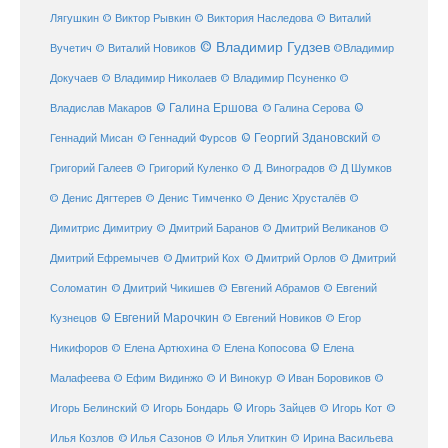
Лягушкин
© Виктор Рывкин
© Виктория Наследова
© Виталий
© Владимир Гудзев
Вучетич
© Виталий Новиков
©Владимир
Докучаев
© Владимир Николаев
© Владимир Псуненко
©
© Галина Ершова
© Галина Серова
©
Владислав Макаров
Геннадий Мисан
© Геннадий Фурсов
© Георгий Здановский
©
Григорий Галеев
© Григорий Куленко
© Д. Виноградов
© Д Шумков
© Денис Дягтерев
© Денис Тимченко
© Денис Хрусталёв
©
Димитрис Димитриу
© Дмитрий Баранов
© Дмитрий Великанов
©
© Дмитрий Орлов
Дмитрий Ефремычев
© Дмитрий Кох
© Дмитрий
Соломатин
© Дмитрий Чикишев
© Евгений Абрамов
© Евгений
© Евгений Марочкин
Кузнецов
© Евгений Новиков
© Егор
© Елена
Никифоров
© Елена Артюхина
© Елена Копосова
Малафеева
© Иван Боровиков
© Ефим Видинжо
© И Винокур
©
© Игорь Зайцев
Игорь Белинский
© Игорь Бондарь
© Игорь Кот
©
Илья Козлов
© Илья Сазонов
© Илья Улиткин
© Ирина Васильева