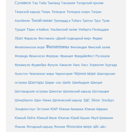
Сулавеси
Таиланд
Таа
Таба
Танзания
Татарский пролив
Телецкое озеро
Тверской карьер
Тверь
Телецкое
Тигран
Тихий океан
Трук
Азизбекян
Тринидад и Тобаго
Тритон
Туим
Турция
Тёркс и Кайкос
Ульбанский залив
Умберто Пелиццари
Урал
Фарасан
Фестиваль «Дикий подводный мир»
Фиджи
Филиппины
Филиппинское море
Финляндия
Финский залив
Флорида
Франсиско Ферерас
Франция
ФридайвФест Рускеала
Фувамула
Хургада
Фуджейра
Фукуок
Хакасия
Ханс Хасс
Хорватия
Чёрное море
Чемпионат мира
Шантарские
Хьюстон
Черногория
Шантары
острова
Шарм-эль-Шейх
Швейцария
Швеция
Шетландские острова
Шикотан
Шиловский карьер
Шотландия
Шпицберген
Шри-Ланка
Щёлковский карьер
ЭДС
Эйлат
Эльбрус
ЮАР
Эльфинстоун
Эстония
Южная Америка
Южная Африка
Юкатан
Юрий Кашин
Южный Лейте
Южный Мале
Якуб Шиманек
Японское море
айс
Яльчик
Янтарный карьер
Япония
айс-