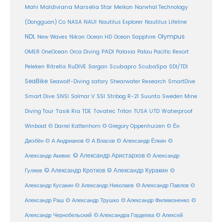
Maldiviana
Marselia Star
Mahi
Meikon
Narwhal Technology
(Dongguan) Co
NASA
NAUI
Nautilus Explorer
Nautilus Lifeline
Olympus
NDL
Nikon
New Waves
Ocean HD
Ocean Sapphire
PADI
OMER
OneOcean
Orca Diving
Palasia
Palau Pacific Resort
Ritrella
RuDIVE
Peleken
Sargan
Scubapro
ScubaSpa
SDI/TDI
SeaBike
Seawolf-Diving safary
Shearwater Research
SmartDive
SSI
Suunto
Smart Dive
SNSI
Solmar V
Stribog R-21
Sweden Mine
Diving Tour
Tasik Ria
TDE
Tovatec
Triton
TUSA
UTD
Waterproof
Winboat
© Darrel Kattenhorn
© Gregory Oppenhuizen
© Ён
Джэбён
© А Андрианов
© А Власов
© Александр Ёлкин
©
© Александр Аристархов
Александр Акивис
© Александр
© Александр Кротков
© Александр Куракин
Гуляев
©
Александр Кусакин
© Александр Николаев
© Александр Павлов
©
Александр Раш
© Александр Трушко
© Александр Филимоненко
©
Александр Чернобельский
© Александра Гордеева
© Алексей