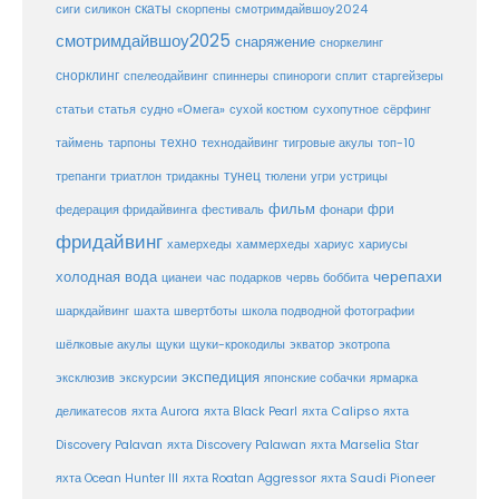
скаты
скорпены
смотримдайвшоу2024
сиги
силикон
смотримдайвшоу2025
снаряжение
сноркелинг
снорклинг
спелеодайвинг
спиннеры
спинороги
сплит
старгейзеры
статья
сухой костюм
статьи
судно «Омега»
сухопутное
сёрфинг
таймень
техно
технодайвинг
тарпоны
тигровые акулы
топ-10
тунец
тюлени
трепанги
триатлон
тридакны
угри
устрицы
фильм
фри
федерация фридайвинга
фестиваль
фонари
фридайвинг
хаммерхеды
хамерхеды
хариус
хариусы
черепахи
холодная вода
цианеи
час подарков
червь боббита
шахта
школа подводной фотографии
шаркдайвинг
швертботы
шёлковые акулы
щуки
щуки-крокодилы
экватор
экотропа
экспедиция
эксклюзив
экскурсии
японские собачки
ярмарка
деликатесов
яхта Aurora
яхта Black Pearl
яхта Calipso
яхта
Discovery Palavan
яхта Discovery Palawan
яхта Marselia Star
яхта Ocean Hunter III
яхта Roatan Aggressor
яхта Saudi Pioneer