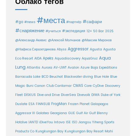
Облако тегов
#места
#сафари
#go
#news
#партнёр
#снаряжение
#экспедиция
12+
#учиться
50 Bar
2025
@Александр Акивис
@Алексей Молчанов
@Максим Миронов
Aggressor
Agusta
@Нафиса Сиразетдинова
Abyss
Agusta
Aqua
Eco Resort
Apeks
Aquadiscovery
AIDA
AquaGruz
Lung
Atlantis
Aurora
AV-UWT
Avalon
Azure
Baja Expeditions
Barracuda Lake
BCD
Beuchat
Blackwater diving
Blue Hole
Blue
CMAS
Magic
Buni
Canon
Club Cantamar
Core
CyDive
Discovery
DiverSea
Fleet
DISKUS
Dive and Drive
Divevolk
DIWA
Duke of York
FrogMan
Duslate
ESA
FINNSUB
Frozen Planet
Galapagos
Aggressor III
Galatea
Georgiana
GUE
Gulf Air
Gulf Blenny
Intova
Hotdive
IANTD
iDiveYou
ISE
ISO
Jiangsu Yiheng Sports
Products Co
Kungkungan Bay
Kungkungan Bay Resort
Mahi