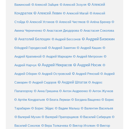
© Алексей
© Алексей Зайцев
Важинский
© Алексей Зозуля
Кондратюк
© Алексей Левин
© Алексей
© Алексей Магай
Стойда
© Алексей Устинов
© Алексей Чистяков
© Алёна Бренер
©
Амина Черниченко
© Анастасия Диодорова
© Анастасия Соколова
© Анатолий Белощин
© Андрей Бизюкин
© Андрей Бессонов
©
©Андрей Городисский
© Андрей Замятин
© Андрей Кашин
Андрей Крапивной
©
© Андрей Маркарян
© Андрей Митрохин
© Андрей Некрасов
© Андрей Носик
Андрей Нарчук
©
© Андрей Рянский
Андрей Оборин
© Андрей Островский
© Андрей
© Андрей Шпатак
Самарин
© Андрей Сидоров
© Андрос
Папагеоргиу
© Анна Гришина
© Антон Андреенко
© Антон Жучков
© Беата Лерман
© Артём Кондратьев
© Богдана Ващенко
© Борис
Тарабарин
© Борис Эйдис
© Вадим Малыш
© Валентин Васильев
© Валерий Мухин
© Валерий Прапорщиков
© Василий Сибирцев
©
© Виктор
Василий Соколов
© Вера Толкачева
© Виктор Иголкин