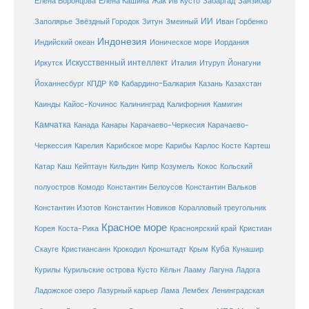
Елена Кашина
Елена Воронцова
Жак Ив Кусто
Забаргад
Занзибар
ИИ
Заполярье
Звёздный Городок
Зитун
Змеиный
Иван Горбенко
Индонезия
Индийский океан
Ионическое море
Иордания
Искусственный интеллект
Иркутск
Италия
Итуруп
Йонагуни
Кабардино-Балкария
Казахстан
Йоханнесбург
КПДР
КФ
Казань
Каинды
Кайос-Кочинос
Калининград
Калифорния
Камигин
Камчатка
Карачаево-Черкесия
Канада
Канары
Карачаево-
Карибское море
Карибы
Черкессия
Карелия
Карлос Косте
Картеш
Катар
Каш
Кипр
Кейптаун
Кильдин
Козумель
Кокос
Кольский
полуостров
Комодо
Константин Белоусов
Константин Вальков
Константин Изотов
Константин Новиков
Коралловый треугольник
Красное море
Корея
Коста-Рика
Красноярский край
Кристиан
Куба
Крым
Скауге
Кристиансанн
Крокодил
Кронштадт
Кунашир
Курилы
Курильские острова
Кусто
Кёльн
Лааму
Лагуна
Ладога
Ладожское озеро
Лазурный карьер
Лама
Лембех
Ленинградская