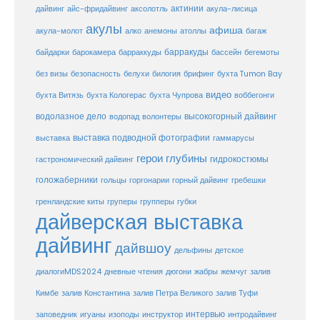
актинии
акула-лисица
дайвинг
айс-фридайвинг
аксолотль
акулы
афиша
анемоны
акула-молот
алко
атоллы
багаж
барракуды
бассейн
байдарки
барокамера
барраккуды
бегемоты
белухи
брифинг
без визы
безопасность
билогия
бухта Tumon Bay
видео
бухта Витязь
бухта Кологерас
бухта Чупрова
воббегонги
водолазное дело
высокогорный дайвинг
водопад
волонтеры
выставка
выставка подводной фотографии
гаммарусы
герои глубины
гидрокостюмы
гастрономический дайвинг
голожаберники
горгонарии
горный дайвинг
гребешки
гольцы
груперы
губки
гренландские киты
групперы
дайверская выставка
дайвинг
дайвшоу
дельфины
детское
диалогиMDS2024
дневные чтения
дюгони
жабры
жемчуг
залив
Кимбе
залив Константина
залив Петра Великого
залив Туфи
заповедник
интервью
игуаны
изоподы
инструктор
интродайвинг