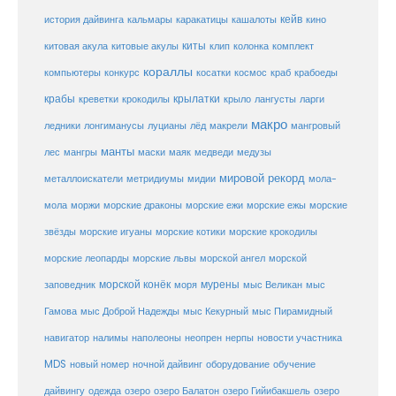
кейв
кальмары
каракатицы
история дайвинга
кашалоты
кино
киты
китовые акулы
китовая акула
клип
колонка
комплект
кораллы
компьютеры
косатки
космос
конкурс
краб
крабоеды
крабы
крокодилы
крылатки
лангусты
креветки
крыло
ларги
макро
ледники
лонгиманусы
луцианы
лёд
макрели
мангровый
манты
лес
мангры
маски
маяк
медведи
медузы
мировой рекорд
металлоискатели
метридиумы
мидии
мола-
морские ежи
морские
мола
моржи
морские драконы
морские ежы
звёзды
морские игуаны
морские котики
морские крокодилы
морские львы
морские леопарды
морской ангел
морской
морской конёк
мурены
заповедник
моря
мыс Великан
мыс
Гамова
мыс Доброй Надежды
мыс Кекурный
мыс Пирамидный
навигатор
нерпы
новости участника
налимы
наполеоны
неопрен
MDS
новый номер
оборудование
обучение
ночной дайвинг
дайвингу
озеро
одежда
озеро Балатон
озеро Гийибакшель
озеро