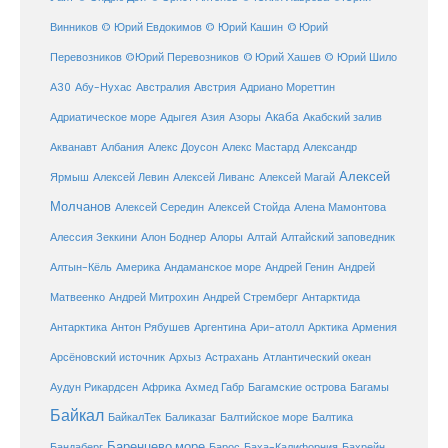
Винников
© Юрий Евдокимов
© Юрий Кашин
© Юрий
Перевозников
©Юрий Перевозников
© Юрий Хашев
© Юрий Шило
Австралия
А30
Абу-Нухас
Австрия
Адриано Мореттин
Акаба
Адриатическое море
Адыгея
Азия
Азоры
Акабский залив
Александр
Акванавт
Албания
Алекс Доусон
Алекс Мастард
Алексей
Ярмыш
Алексей Левин
Алексей Ливанс
Алексей Магай
Молчанов
Алексей Середин
Алексей Стойда
Алена Мамонтова
Алтай
Алессия Зеккини
Алон Боднер
Алоры
Алтайский заповедник
Алтын-Кёль
Америка
Андаманское море
Андрей Генин
Андрей
Антарктида
Матвеенко
Андрей Митрохин
Андрей Стремберг
Армения
Антарктика
Антон Рябушев
Аргентина
Ари-атолл
Арктика
Атлантический океан
Арсёновский источник
Архыз
Астрахань
Ахмед Габр
Багамы
Аудун Рикардсен
Африка
Багамские острова
Байкал
БайкалТек
Балтика
Баликазаг
Балтийское море
Баренцево море
Бандаберг
Барос
Баха-Калифорния
Бахрейн