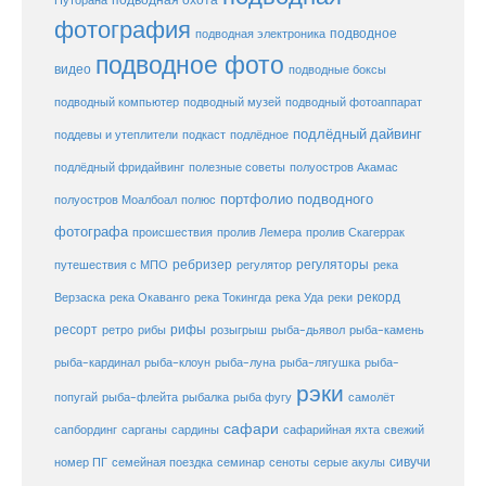
Путорана
фотография
подводное
подводная электроника
подводное фото
видео
подводные боксы
подводный музей
подводный компьютер
подводный фотоаппарат
подлёдный дайвинг
поддевы и утеплители
подкаст
подлёдное
подлёдный фридайвинг
полезные советы
полуостров Акамас
портфолио подводного
полуостров Моалбоал
полюс
фотографа
происшествия
пролив Лемера
пролив Скагеррак
ребризер
регуляторы
путешествия с МПО
регулятор
река
рекорд
Верзаска
река Окаванго
река Токингда
река Уда
реки
ресорт
рифы
ретро
рибы
розыгрыш
рыба-дьявол
рыба-камень
рыба-клоун
рыба-кардинал
рыба-луна
рыба-лягушка
рыба-
рэки
попугай
рыба-флейта
рыбалка
рыба фугу
самолёт
сафари
сафарийная яхта
сапбординг
сарганы
сардины
свежий
сивучи
сеноты
номер ПГ
семейная поездка
семинар
серые акулы