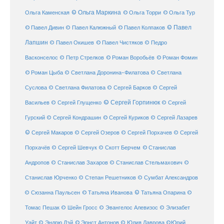
© Ольга Маркина
© Ольга Торри
Ольга Каменская
© Ольга Тур
© Павел Дивин
© Павел
© Павел Калюжный
© Павел Колпаков
Лапшин
© Павел Чистяков
© Павел Окишев
© Педро
© Роман Воробьёв
© Роман Фомин
Васконселос
© Петр Стрелков
© Роман Цыба
© Светлана Доронина-Филатова
© Светлана
Суслова
© Светлана Филатова
© Сергей Барков
© Сергей
© Сергей Горпинюк
Васильев
© Сергей Глущенко
© Сергей
Гурский
© Сергей Кондрашин
© Сергей Куриков
© Сергей Лазарев
© Сергей Макаров
© Сергей Озеров
© Сергей Порхачев
© Сергей
© Станислав
Порхачёв
© Сергей Шевчук
© Скотт Берчем
Андропов
© Станислав Захаров
© Станислав Стельмахович
©
Станислав Юрченко
© Степан Решетников
© Сумбат Александров
© Татьяна Иванова
© Татьяна Опарина
© Сюзанна Паульсен
©
Томас Пешак
© Шейн Гросс
© Эвангелос Алевизос
© Элизабет
Уайт
© Эндрю Дэй
© Эрнст Антонов
© Юлия Лаврова
©Юрий