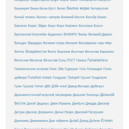
Белое море
Башкирия
Бекки Каган Шотт
Белиз
Белоруссия
Белый тюлень
Бизнес-завтрак
Ближний Восток
Бонэйр
Борис
Бергман
Борис Эйдис
Боро-Боро
Боровно
Ботсвана
Бохол
Британская Колумбия
Будапешт
ВНИИРО
Вааву
Валерий Даркин
Венгрия
Вальдес
Варадеро
Великие озёра
Вильфранш-сюр-Мер
Владивосток
Волга
Витязь
Воронеж
Вьетнам
Вячеслав Баранкин
Галапагосы
Вячеслав Мелихов
Вячеслав Скоц
ГОСТ
Гавана
Галапогосские острова
Гили-Эйр
Годнурас
Гозо
Голландия
Голос
Голубое озеро
Греция
Гуадалупе
дайвера
Гондурас
Грузия
Гуам
ДКБ
Гурзуф
Гюлен
ДЭМ-клуб
Давид Веззаро
Дайвгруз
Дальний
Дальневосточный морской заповедник
Дальние Зеленцы
Восток
Дахаб
Дедалус
Джек Израиль
Джибути
Джидда
Джозеф
Дитури
Джохор
Дзержинск
Дилье Нуаро
Дмитрий Петрушин
Египет
Доминика
Доминикана
Дом тайменя
Дубай
Дэвид Дубиле