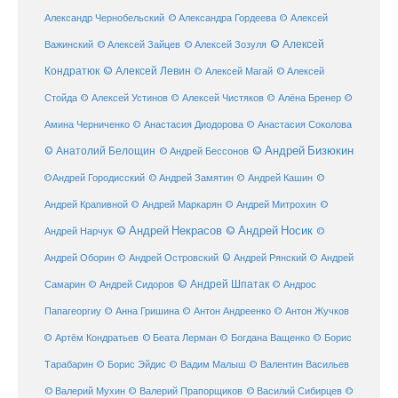
Александр Чернобельский
© Александра Гордеева
© Алексей
© Алексей
© Алексей Зайцев
Важинский
© Алексей Зозуля
Кондратюк
© Алексей Левин
© Алексей
© Алексей Магай
Стойда
© Алексей Устинов
© Алексей Чистяков
© Алёна Бренер
©
Амина Черниченко
© Анастасия Диодорова
© Анастасия Соколова
© Анатолий Белощин
© Андрей Бизюкин
© Андрей Бессонов
©
©Андрей Городисский
© Андрей Замятин
© Андрей Кашин
Андрей Крапивной
©
© Андрей Маркарян
© Андрей Митрохин
© Андрей Некрасов
© Андрей Носик
Андрей Нарчук
©
© Андрей Рянский
Андрей Оборин
© Андрей Островский
© Андрей
© Андрей Шпатак
Самарин
© Андрей Сидоров
© Андрос
Папагеоргиу
© Анна Гришина
© Антон Андреенко
© Антон Жучков
© Беата Лерман
© Артём Кондратьев
© Богдана Ващенко
© Борис
Тарабарин
© Борис Эйдис
© Вадим Малыш
© Валентин Васильев
© Валерий Мухин
© Валерий Прапорщиков
© Василий Сибирцев
©