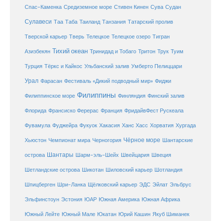
Средиземное море
Спас-Каменка
Стивен Кинен
Сува
Судан
Сулавеси
Таиланд
Таа
Таба
Танзания
Татарский пролив
Телецкое озеро
Тверской карьер
Тверь
Телецкое
Тигран
Тихий океан
Трук
Азизбекян
Тринидад и Тобаго
Тритон
Туим
Турция
Тёркс и Кайкос
Ульбанский залив
Умберто Пелиццари
Урал
Фарасан
Фестиваль «Дикий подводный мир»
Фиджи
Филиппины
Филиппинское море
Финляндия
Финский залив
Флорида
Франсиско Ферерас
Франция
ФридайвФест Рускеала
Фувамула
Хургада
Фуджейра
Фукуок
Хакасия
Ханс Хасс
Хорватия
Чёрное море
Чемпионат мира
Шантарские
Хьюстон
Черногория
Шантары
острова
Шарм-эль-Шейх
Швейцария
Швеция
Шетландские острова
Шикотан
Шиловский карьер
Шотландия
Шпицберген
Шри-Ланка
Щёлковский карьер
ЭДС
Эйлат
Эльбрус
ЮАР
Эльфинстоун
Эстония
Южная Америка
Южная Африка
Юкатан
Юрий Кашин
Южный Лейте
Южный Мале
Якуб Шиманек