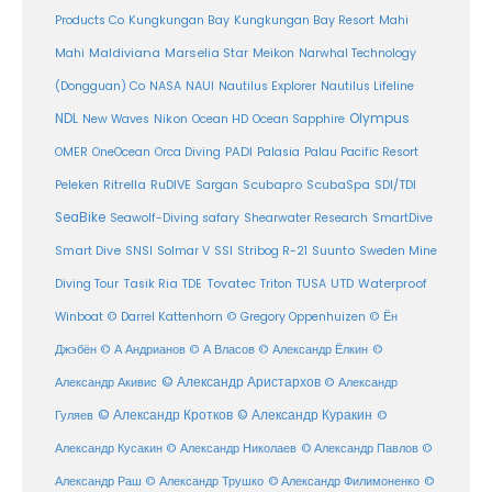
Products Co
Kungkungan Bay
Kungkungan Bay Resort
Mahi
Maldiviana
Marselia Star
Mahi
Meikon
Narwhal Technology
(Dongguan) Co
NASA
NAUI
Nautilus Explorer
Nautilus Lifeline
Olympus
NDL
Nikon
New Waves
Ocean HD
Ocean Sapphire
PADI
OMER
OneOcean
Orca Diving
Palasia
Palau Pacific Resort
Ritrella
RuDIVE
Peleken
Sargan
Scubapro
ScubaSpa
SDI/TDI
SeaBike
Seawolf-Diving safary
Shearwater Research
SmartDive
SSI
Suunto
Smart Dive
SNSI
Solmar V
Stribog R-21
Sweden Mine
Diving Tour
Tasik Ria
TDE
Tovatec
Triton
TUSA
UTD
Waterproof
Winboat
© Darrel Kattenhorn
© Gregory Oppenhuizen
© Ён
Джэбён
© А Андрианов
© А Власов
© Александр Ёлкин
©
© Александр Аристархов
Александр Акивис
© Александр
© Александр Кротков
© Александр Куракин
Гуляев
©
Александр Кусакин
© Александр Николаев
© Александр Павлов
©
Александр Раш
© Александр Трушко
© Александр Филимоненко
©