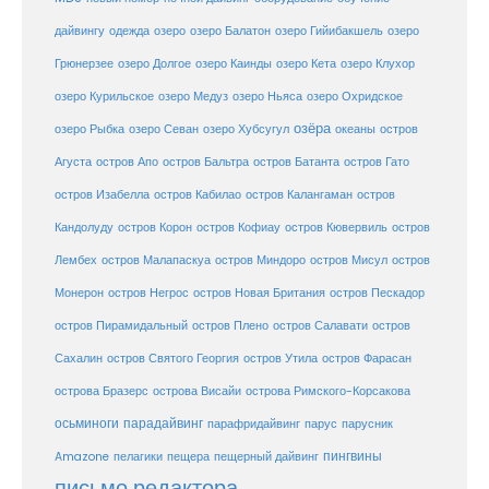
дайвингу
озеро
одежда
озеро Балатон
озеро Гийибакшель
озеро
Грюнерзее
озеро Долгое
озеро Каинды
озеро Кета
озеро Клухор
озеро Курильское
озеро Медуз
озеро Ньяса
озеро Охридское
озёра
озеро Рыбка
озеро Севан
озеро Хубсугул
океаны
остров
Агуста
остров Апо
остров Бальтра
остров Батанта
остров Гато
остров Изабелла
остров Кабилао
остров Калангаман
остров
Кандолуду
остров Корон
остров Кофиау
остров Кювервиль
остров
остров
Лембех
остров Малапаскуа
остров Миндоро
остров Мисул
Монерон
остров Негрос
остров Новая Британия
остров Пескадор
остров Пирамидальный
остров Плено
остров Салавати
остров
Сахалин
остров Святого Георгия
остров Утила
остров Фарасан
острова Бразерс
острова Висайи
острова Римского-Корсакова
осьминоги
парадайвинг
парус
парафридайвинг
парусник
пещерный дайвинг
пингвины
Amazone
пелагики
пещера
письмо редактора