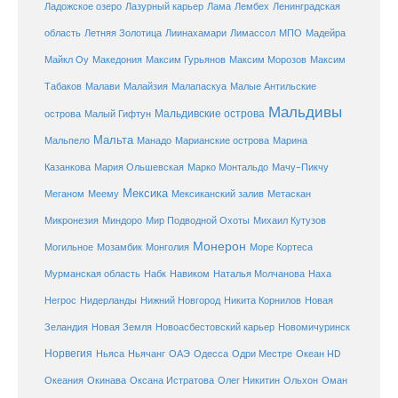
Ладожское озеро
Лазурный карьер
Лама
Лембех
Ленинградская
Летняя Золотица
область
Лиинахамари
Лимассол
МПО
Мадейра
Майкл Оу
Македония
Максим Гурьянов
Максим Морозов
Максим
Малайзия
Табаков
Малави
Малапаскуа
Малые Антильские
Мальдивы
Мальдивские острова
острова
Малый Гифтун
Мальта
Мальпело
Манадо
Марианские острова
Марина
Мачу-Пикчу
Казанкова
Мария Ольшевская
Марко Монтальдо
Мексика
Мексиканский залив
Меганом
Меему
Метаскан
Микронезия
Миндоро
Мир Подводной Охоты
Михаил Кутузов
Монерон
Монголия
Могильное
Мозамбик
Море Кортеса
Мурманская область
Набк
Навиком
Наталья Молчанова
Наха
Негрос
Нидерланды
Нижний Новгород
Никита Корнилов
Новая
Зеландия
Новая Земля
Новоасбестовский карьер
Новомичуринск
Норвегия
Океан HD
Ньяса
Ньячанг
ОАЭ
Одесса
Одри Местре
Океания
Окинава
Оксана Истратова
Олег Никитин
Ольхон
Оман