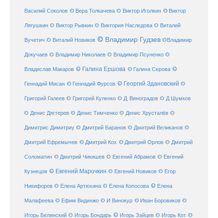
© Виктор
Василий Соколов
© Вера Толкачева
© Виктор Иголкин
Лягушкин
© Виктор Рывкин
© Виктория Наследова
© Виталий
© Владимир Гудзев
Вучетич
© Виталий Новиков
©Владимир
Докучаев
© Владимир Николаев
© Владимир Псуненко
©
© Галина Ершова
© Галина Серова
©
Владислав Макаров
Геннадий Мисан
© Геннадий Фурсов
© Георгий Здановский
©
Григорий Галеев
© Григорий Куленко
© Д. Виноградов
© Д Шумков
© Денис Дягтерев
© Денис Тимченко
© Денис Хрусталёв
©
Димитрис Димитриу
© Дмитрий Баранов
© Дмитрий Великанов
©
© Дмитрий Орлов
Дмитрий Ефремычев
© Дмитрий Кох
© Дмитрий
Соломатин
© Дмитрий Чикишев
© Евгений Абрамов
© Евгений
© Евгений Марочкин
Кузнецов
© Евгений Новиков
© Егор
© Елена
Никифоров
© Елена Артюхина
© Елена Копосова
Малафеева
© Иван Боровиков
© Ефим Видинжо
© И Винокур
©
© Игорь Зайцев
Игорь Белинский
© Игорь Бондарь
© Игорь Кот
©