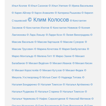
Илья Козлов
© Илья Сазонов
© Илья Улиткин
© Ирина Васильева
© Карин Айгнер
© Карэн Агамалян
© Катерина Рышкова
© Кирилл
© Клим Колосов
Сташевский
© Константин
Засимов
© Константин Изотов
© Константин Новиков
© Ксения
© Ларри Коэн
Лактионова
© Лара Локьер
© Лилия Виноградова
©
Максим Васильев
© Максим Карташов
© Максим Суворов
©
©
Максим Трусевич
© Марина Кочетова
© Мария Бикбулатова
Марко Монтальдо
© Милена Гитт
© Мирко Занни
© Михаил
© Михаил Кисин
Балабанов
© Михаил Ведёхин
© Михаил Иванов
© Михаил Коростелёв
© Михаил Кутузов
© Михаил Федюк
©
©
Мишель Уэстморланд
© Мэтью Смит
© Надежда Титова
Наталия Бондаренко
© Наталия Томпсон
© Наталья Артёменко
©
Наталья Рудакова
© Наталья Старина
© Наталья Томпсон
©
Наталья Червякова
© Нафис Сиразетдинов
© Николай Митюков
©
© Олег Бочарников
Оксана Истратова
© Олег Воротников
© Олег