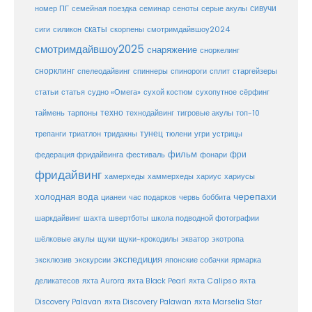
сивучи
сеноты
номер ПГ
семейная поездка
семинар
серые акулы
скаты
скорпены
смотримдайвшоу2024
сиги
силикон
смотримдайвшоу2025
снаряжение
сноркелинг
снорклинг
спелеодайвинг
спиннеры
спинороги
сплит
старгейзеры
статья
сухой костюм
статьи
судно «Омега»
сухопутное
сёрфинг
таймень
техно
технодайвинг
тарпоны
тигровые акулы
топ-10
тунец
тюлени
трепанги
триатлон
тридакны
угри
устрицы
фильм
фри
федерация фридайвинга
фестиваль
фонари
фридайвинг
хаммерхеды
хамерхеды
хариус
хариусы
черепахи
холодная вода
цианеи
час подарков
червь боббита
шахта
школа подводной фотографии
шаркдайвинг
швертботы
шёлковые акулы
щуки
щуки-крокодилы
экватор
экотропа
экспедиция
эксклюзив
экскурсии
японские собачки
ярмарка
деликатесов
яхта Aurora
яхта Black Pearl
яхта Calipso
яхта
Discovery Palavan
яхта Discovery Palawan
яхта Marselia Star