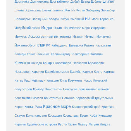
Египет
Доминика
Доминикана
Дом тайменя
Дубай
Дэвид Дубиле
Елена Кашина
Елена Воронцова
Жак Ив Кусто
Забаргад
Занзибар
ИИ
Заполярье
Звёздный Городок
Зитун
Змеиный
Иван Горбенко
Индонезия
Индийский океан
Ионическое море
Иордания
Искусственный интеллект
Иркутск
Италия
Итуруп
Йонагуни
Кабардино-Балкария
Казахстан
Йоханнесбург
КПДР
КФ
Казань
Каинды
Кайос-Кочинос
Калининград
Калифорния
Камигин
Камчатка
Карачаево-Черкесия
Канада
Канары
Карачаево-
Карибское море
Карибы
Черкессия
Карелия
Карлос Косте
Картеш
Катар
Каш
Кипр
Кейптаун
Кильдин
Козумель
Кокос
Кольский
полуостров
Комодо
Константин Белоусов
Константин Вальков
Константин Изотов
Константин Новиков
Коралловый треугольник
Красное море
Корея
Коста-Рика
Красноярский край
Кристиан
Куба
Крым
Скауге
Кристиансанн
Крокодил
Кронштадт
Кунашир
Курилы
Курильские острова
Кусто
Кёльн
Лааму
Лагуна
Ладога