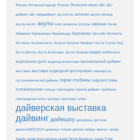
Японское море
айс
Яльчик
Янтарный карьер
Япония
айс-
актинии
акула-лисица
дайвинг
айс-фридайвинг
аксолотль
акулы
афиша
анемоны
акула-молот
алко
атоллы
багаж
барракуды
бассейн
байдарки
барокамера
барраккуды
бегемоты
белухи
брифинг
без визы
безопасность
билогия
бухта Tumon Bay
видео
бухта Витязь
бухта Кологерас
бухта Чупрова
воббегонги
водолазное дело
высокогорный дайвинг
водопад
волонтеры
выставка
выставка подводной фотографии
гаммарусы
герои глубины
гидрокостюмы
гастрономический дайвинг
голожаберники
горгонарии
горный дайвинг
гребешки
гольцы
груперы
губки
гренландские киты
групперы
дайверская выставка
дайвинг
дайвшоу
дельфины
детское
диалогиMDS2024
дневные чтения
дюгони
жабры
жемчуг
залив
Кимбе
залив Константина
залив Петра Великого
залив Туфи