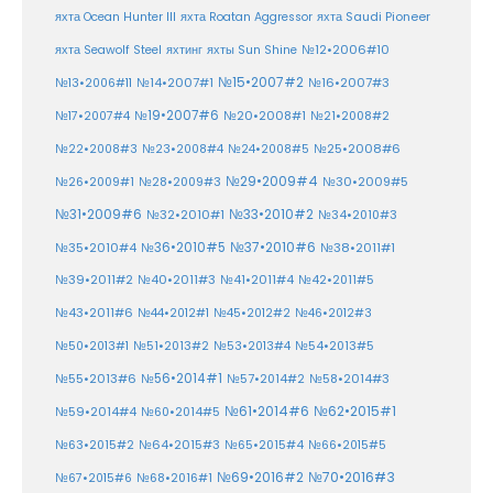
яхта Ocean Hunter III
яхта Roatan Aggressor
яхта Saudi Pioneer
№12•2006#10
яхта Seawolf Steel
яхтинг
яхты Sun Shine
№15•2007#2
№14•2007#1
№16•2007#3
№13•2006#11
№19•2007#6
№20•2008#1
№17•2007#4
№21•2008#2
№25•2008#6
№22•2008#3
№23•2008#4
№24•2008#5
№29•2009#4
№30•2009#5
№26•2009#1
№28•2009#3
№33•2010#2
№31•2009#6
№32•2010#1
№34•2010#3
№37•2010#6
№35•2010#4
№36•2010#5
№38•2011#1
№39•2011#2
№40•2011#3
№41•2011#4
№42•2011#5
№43•2011#6
№44•2012#1
№45•2012#2
№46•2012#3
№50•2013#1
№51•2013#2
№53•2013#4
№54•2013#5
№55•2013#6
№56•2014#1
№58•2014#3
№57•2014#2
№61•2014#6
№62•2015#1
№59•2014#4
№60•2014#5
№64•2015#3
№63•2015#2
№65•2015#4
№66•2015#5
№70•2016#3
№69•2016#2
№67•2015#6
№68•2016#1