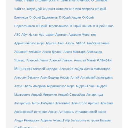
Томас Пешак
© Шейн Гросс
© Эвангелос Алевизос
© Элизабет
Уайт
© Эндрю Дэй
© Эрнст Антонов
© Юлия Лаврова
©Юрий
Винников
© Юрий Евдокимов
© Юрий Кашин
© Юрий
Перевозников
©Юрий Перевозников
© Юрий Хашев
© Юрий Шило
Австралия
А30
Абу-Нухас
Австрия
Адриано Мореттин
Акаба
Адриатическое море
Адыгея
Азия
Азоры
Акабский залив
Александр
Акванавт
Албания
Алекс Доусон
Алекс Мастард
Алексей
Ярмыш
Алексей Левин
Алексей Ливанс
Алексей Магай
Молчанов
Алексей Середин
Алексей Стойда
Алена Мамонтова
Алтай
Алессия Зеккини
Алон Боднер
Алоры
Алтайский заповедник
Алтын-Кёль
Америка
Андаманское море
Андрей Генин
Андрей
Антарктида
Матвеенко
Андрей Митрохин
Андрей Стремберг
Армения
Антарктика
Антон Рябушев
Аргентина
Ари-атолл
Арктика
Атлантический океан
Арсёновский источник
Архыз
Астрахань
Ахмед Габр
Багамы
Аудун Рикардсен
Африка
Багамские острова