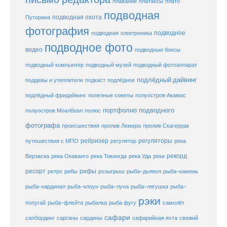
плато
плавание
платаксы
подводная
подводная охота
Путорана
фотография
подводное
подводная электроника
подводное фото
видео
подводные боксы
подводный музей
подводный компьютер
подводный фотоаппарат
подлёдный дайвинг
поддевы и утеплители
подкаст
подлёдное
подлёдный фридайвинг
полезные советы
полуостров Акамас
портфолио подводного
полуостров Моалбоал
полюс
фотографа
происшествия
пролив Лемера
пролив Скагеррак
ребризер
регуляторы
путешествия с МПО
регулятор
река
рекорд
Верзаска
река Окаванго
река Токингда
река Уда
реки
ресорт
рифы
ретро
рибы
розыгрыш
рыба-дьявол
рыба-камень
рыба-клоун
рыба-кардинал
рыба-луна
рыба-лягушка
рыба-
рэки
попугай
рыба-флейта
рыбалка
рыба фугу
самолёт
сафари
сафарийная яхта
сапбординг
сарганы
сардины
свежий