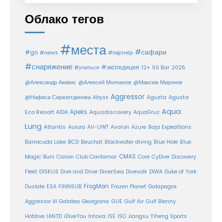
Облако тегов
#места
#сафари
#go
#news
#партнёр
#снаряжение
#экспедиция
12+
#учиться
50 Bar
2025
@Александр Акивис
@Алексей Молчанов
@Максим Миронов
Aggressor
Agusta
@Нафиса Сиразетдинова
Abyss
Agusta
Aqua
Eco Resort
Apeks
Aquadiscovery
AIDA
AquaGruz
Lung
Atlantis
Aurora
AV-UWT
Avalon
Azure
Baja Expeditions
Barracuda Lake
BCD
Beuchat
Blackwater diving
Blue Hole
Blue
CMAS
Magic
Buni
Canon
Club Cantamar
Core
CyDive
Discovery
DiverSea
Fleet
DISKUS
Dive and Drive
Divevolk
DIWA
Duke of York
FrogMan
Duslate
ESA
FINNSUB
Frozen Planet
Galapagos
Aggressor III
Galatea
Georgiana
GUE
Gulf Air
Gulf Blenny
Intova
Hotdive
IANTD
iDiveYou
ISE
ISO
Jiangsu Yiheng Sports