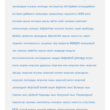
заповедник
интервью
игуаны
изоподы
инструктор
интродайвинг
кейв
кальмары
каракатицы
история дайвинга
кашалоты
кино
киты
китовые акулы
китовая акула
клип
колонка
комплект
кораллы
компьютеры
косатки
космос
конкурс
краб
крабоеды
крабы
крокодилы
крылатки
лангусты
креветки
крыло
ларги
макро
ледники
лонгиманусы
луцианы
лёд
макрели
мангровый
манты
лес
мангры
маски
маяк
медведи
медузы
мировой рекорд
металлоискатели
метридиумы
мидии
мола-
морские ежи
морские
мола
моржи
морские драконы
морские ежы
звёзды
морские игуаны
морские котики
морские крокодилы
морские львы
морские леопарды
морской ангел
морской
морской конёк
мурены
заповедник
моря
мыс Великан
мыс
Гамова
мыс Доброй Надежды
мыс Кекурный
мыс Пирамидный
навигатор
нерпы
новости участника
налимы
наполеоны
неопрен
MDS
новый номер
оборудование
обучение
ночной дайвинг