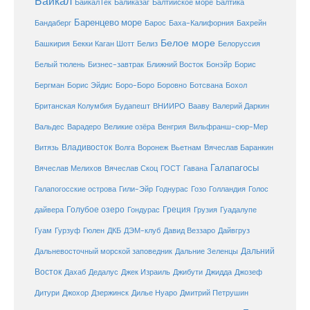
Байкал
БайкалТек
Балтика
Баликазаг
Балтийское море
Баренцево море
Бандаберг
Барос
Баха-Калифорния
Бахрейн
Белое море
Башкирия
Бекки Каган Шотт
Белиз
Белоруссия
Белый тюлень
Бизнес-завтрак
Ближний Восток
Бонэйр
Борис
Бергман
Борис Эйдис
Боро-Боро
Боровно
Ботсвана
Бохол
Британская Колумбия
Будапешт
ВНИИРО
Вааву
Валерий Даркин
Венгрия
Вальдес
Варадеро
Великие озёра
Вильфранш-сюр-Мер
Владивосток
Волга
Витязь
Воронеж
Вьетнам
Вячеслав Баранкин
Галапагосы
Вячеслав Мелихов
Вячеслав Скоц
ГОСТ
Гавана
Галапогосские острова
Гили-Эйр
Годнурас
Гозо
Голландия
Голос
Голубое озеро
Греция
Гуадалупе
дайвера
Гондурас
Грузия
Гуам
ДКБ
Гурзуф
Гюлен
ДЭМ-клуб
Давид Веззаро
Дайвгруз
Дальний
Дальневосточный морской заповедник
Дальние Зеленцы
Восток
Дахаб
Дедалус
Джек Израиль
Джибути
Джидда
Джозеф
Дитури
Джохор
Дзержинск
Дилье Нуаро
Дмитрий Петрушин