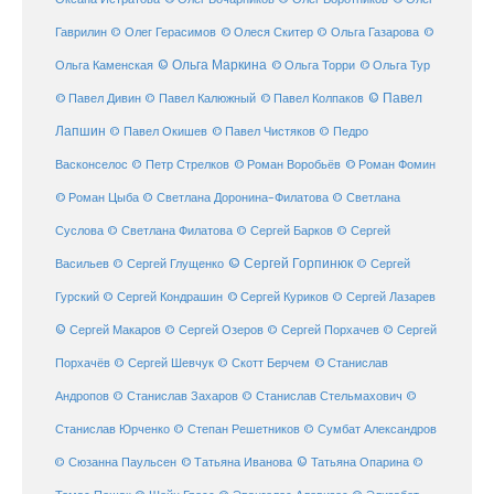
Гаврилин
© Олег Герасимов
© Олеся Скитер
© Ольга Газарова
©
© Ольга Маркина
© Ольга Торри
Ольга Каменская
© Ольга Тур
© Павел Дивин
© Павел
© Павел Калюжный
© Павел Колпаков
Лапшин
© Павел Чистяков
© Павел Окишев
© Педро
© Роман Воробьёв
© Роман Фомин
Васконселос
© Петр Стрелков
© Роман Цыба
© Светлана Доронина-Филатова
© Светлана
Суслова
© Светлана Филатова
© Сергей Барков
© Сергей
© Сергей Горпинюк
Васильев
© Сергей Глущенко
© Сергей
Гурский
© Сергей Кондрашин
© Сергей Куриков
© Сергей Лазарев
© Сергей Макаров
© Сергей Озеров
© Сергей Порхачев
© Сергей
© Станислав
Порхачёв
© Сергей Шевчук
© Скотт Берчем
Андропов
© Станислав Захаров
© Станислав Стельмахович
©
Станислав Юрченко
© Степан Решетников
© Сумбат Александров
© Татьяна Иванова
© Татьяна Опарина
© Сюзанна Паульсен
©