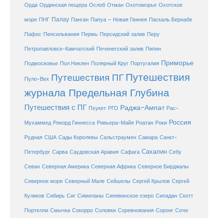
Охотоморье
Охотское
Орда
Ординская пещера
Ослоб
Отман
море
Палау
Папуа – Новая Гвинея
ПНГ
Панган
Паскаль Бернабе
Перу
Пафос
Пенсильвания
Пермь
Персидский залив
Петропавловск-Камчатский
Печенегский залив
Пипин
Приморье
Полярный Круг
Подмосковье
Пол Никлен
Португалия
Путешествия
Путешествия ПГ
Пуло-Вех
журнала Предельная Глубина
Путешествия с ПГ
Раджа-Ампат
Пхукет
РГО
Рас-
Россия
Мухаммед
Рекорд Гиннесса
Ривьера-Майя
Роатан
Роки
США
Сады Королевы
Рудная
Сальстраумен
Самара
Санкт-
Сахалин
Саудовская Аравия
Себу
Петербург
Сарва
Сафага
Севан
Северная Америка
Северная Африка
Северное Бирджалы
Сейшелы
Северное море
Северный Мале
Сергей Крылов
Сергей
Куликов
Сибирь
Сиг
Симиланы
Синявинское озеро
Сипадан
Скотт
Соловки
Соревнования
Портелли
Смычка
Сокорро
Соронг
Сочи