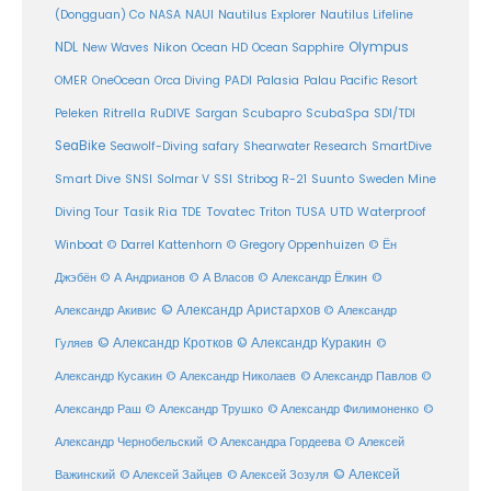
(Dongguan) Co
NASA
NAUI
Nautilus Explorer
Nautilus Lifeline
Olympus
NDL
Nikon
New Waves
Ocean HD
Ocean Sapphire
PADI
OMER
OneOcean
Orca Diving
Palasia
Palau Pacific Resort
Ritrella
RuDIVE
Peleken
Sargan
Scubapro
ScubaSpa
SDI/TDI
SeaBike
Seawolf-Diving safary
Shearwater Research
SmartDive
SSI
Suunto
Smart Dive
SNSI
Solmar V
Stribog R-21
Sweden Mine
Diving Tour
Tasik Ria
TDE
Tovatec
Triton
TUSA
UTD
Waterproof
Winboat
© Darrel Kattenhorn
© Gregory Oppenhuizen
© Ён
Джэбён
© А Андрианов
© А Власов
© Александр Ёлкин
©
© Александр Аристархов
Александр Акивис
© Александр
© Александр Кротков
© Александр Куракин
Гуляев
©
Александр Кусакин
© Александр Николаев
© Александр Павлов
©
Александр Раш
© Александр Трушко
© Александр Филимоненко
©
Александр Чернобельский
© Александра Гордеева
© Алексей
© Алексей
© Алексей Зайцев
Важинский
© Алексей Зозуля