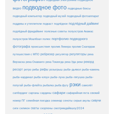
подводное
подводная электроника
подводное фото
видео
подводные боксы
подводный музей
подводный компьютер
подводный фотоаппарат
подлёдный дайвинг
поддевы и утеплители
подкаст
подлёдное
подлёдный фридайвинг
полезные советы
полуостров Акамас
портфолио подводного
полуостров Моалбоал
полюс
фотографа
происшествия
пролив Лемера
пролив Скагеррак
ребризер
регуляторы
путешествия с МПО
регулятор
река
рекорд
Верзаска
река Окаванго
река Токингда
река Уда
реки
ресорт
рифы
ретро
рибы
розыгрыш
рыба-дьявол
рыба-камень
рыба-клоун
рыба-кардинал
рыба-луна
рыба-лягушка
рыба-
рэки
попугай
рыба-флейта
рыбалка
рыба фугу
самолёт
сафари
сафарийная яхта
сапбординг
сарганы
сардины
свежий
сивучи
сеноты
номер ПГ
семейная поездка
семинар
серые акулы
скаты
скорпены
смотримдайвшоу2024
сиги
силикон