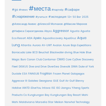
#места
#сафари
#go
#news
#партнёр
#снаряжение
#экспедиция
12+
#учиться
50 Bar
2025
@Александр Акивис
@Алексей Молчанов
@Максим Миронов
Aggressor
Agusta
@Нафиса Сиразетдинова
Abyss
Agusta
Aqua
Eco Resort
Apeks
Aquadiscovery
AIDA
AquaGruz
Lung
Atlantis
Aurora
AV-UWT
Avalon
Azure
Baja Expeditions
Barracuda Lake
BCD
Beuchat
Blackwater diving
Blue Hole
Blue
CMAS
Magic
Buni
Canon
Club Cantamar
Core
CyDive
Discovery
DiverSea
Fleet
DISKUS
Dive and Drive
Divevolk
DIWA
Duke of York
FrogMan
Duslate
ESA
FINNSUB
Frozen Planet
Galapagos
Aggressor III
Galatea
Georgiana
GUE
Gulf Air
Gulf Blenny
Intova
Hotdive
IANTD
iDiveYou
ISE
ISO
Jiangsu Yiheng Sports
Products Co
Kungkungan Bay
Kungkungan Bay Resort
Mahi
Maldiviana
Marselia Star
Mahi
Meikon
Narwhal Technology