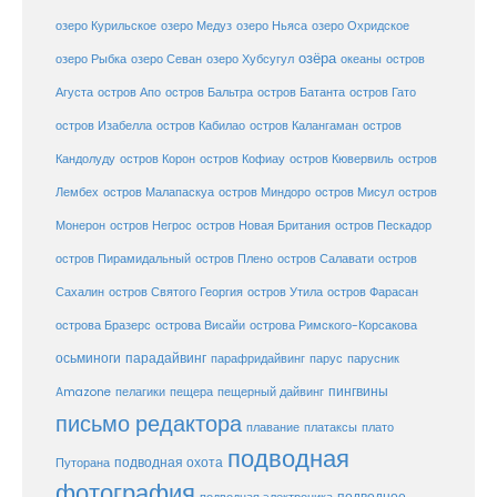
озеро Курильское
озеро Медуз
озеро Ньяса
озеро Охридское
озёра
озеро Рыбка
озеро Севан
озеро Хубсугул
океаны
остров
Агуста
остров Апо
остров Бальтра
остров Батанта
остров Гато
остров Изабелла
остров Кабилао
остров Калангаман
остров
Кандолуду
остров Корон
остров Кофиау
остров Кювервиль
остров
остров
Лембех
остров Малапаскуа
остров Миндоро
остров Мисул
Монерон
остров Негрос
остров Новая Британия
остров Пескадор
остров Пирамидальный
остров Плено
остров Салавати
остров
Сахалин
остров Святого Георгия
остров Утила
остров Фарасан
острова Бразерс
острова Висайи
острова Римского-Корсакова
осьминоги
парадайвинг
парус
парафридайвинг
парусник
пещерный дайвинг
пингвины
Amazone
пелагики
пещера
письмо редактора
плато
плавание
платаксы
подводная
подводная охота
Путорана
фотография