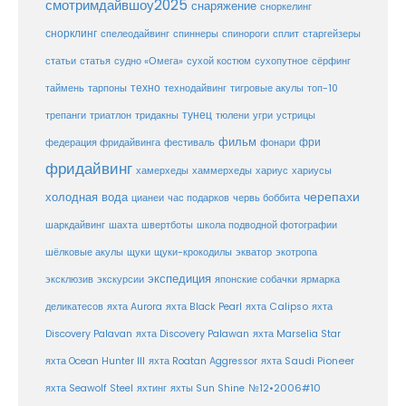
смотримдайвшоу2025
снаряжение
сноркелинг
снорклинг
спелеодайвинг
спиннеры
спинороги
сплит
старгейзеры
статья
сухой костюм
статьи
судно «Омега»
сухопутное
сёрфинг
таймень
техно
технодайвинг
тарпоны
тигровые акулы
топ-10
тунец
тюлени
трепанги
триатлон
тридакны
угри
устрицы
фильм
фри
федерация фридайвинга
фестиваль
фонари
фридайвинг
хаммерхеды
хамерхеды
хариус
хариусы
черепахи
холодная вода
цианеи
час подарков
червь боббита
шахта
школа подводной фотографии
шаркдайвинг
швертботы
шёлковые акулы
щуки
щуки-крокодилы
экватор
экотропа
экспедиция
эксклюзив
экскурсии
японские собачки
ярмарка
деликатесов
яхта Aurora
яхта Black Pearl
яхта Calipso
яхта
Discovery Palavan
яхта Discovery Palawan
яхта Marselia Star
яхта Ocean Hunter III
яхта Roatan Aggressor
яхта Saudi Pioneer
№12•2006#10
яхта Seawolf Steel
яхтинг
яхты Sun Shine