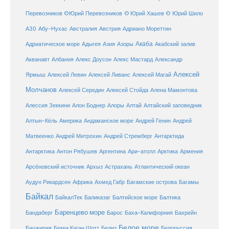
Перевозников
©Юрий Перевозников
© Юрий Хашев
© Юрий Шило
Австралия
А30
Абу-Нухас
Австрия
Адриано Мореттин
Акаба
Адриатическое море
Адыгея
Азия
Азоры
Акабский залив
Александр
Акванавт
Албания
Алекс Доусон
Алекс Мастард
Алексей
Ярмыш
Алексей Левин
Алексей Ливанс
Алексей Магай
Молчанов
Алексей Середин
Алексей Стойда
Алена Мамонтова
Алтай
Алессия Зеккини
Алон Боднер
Алоры
Алтайский заповедник
Алтын-Кёль
Америка
Андаманское море
Андрей Генин
Андрей
Антарктида
Матвеенко
Андрей Митрохин
Андрей Стремберг
Армения
Антарктика
Антон Рябушев
Аргентина
Ари-атолл
Арктика
Атлантический океан
Арсёновский источник
Архыз
Астрахань
Ахмед Габр
Багамы
Аудун Рикардсен
Африка
Багамские острова
Байкал
БайкалТек
Балтика
Баликазаг
Балтийское море
Баренцево море
Бандаберг
Барос
Баха-Калифорния
Бахрейн
Белое море
Башкирия
Бекки Каган Шотт
Белиз
Белоруссия