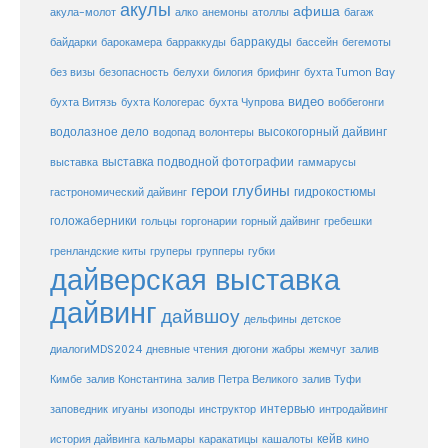
акулы
афиша
анемоны
акула-молот
алко
атоллы
багаж
барракуды
бассейн
байдарки
барокамера
барраккуды
бегемоты
белухи
брифинг
без визы
безопасность
билогия
бухта Tumon Bay
видео
бухта Витязь
бухта Кологерас
бухта Чупрова
воббегонги
водолазное дело
высокогорный дайвинг
водопад
волонтеры
выставка
выставка подводной фотографии
гаммарусы
герои глубины
гидрокостюмы
гастрономический дайвинг
голожаберники
горгонарии
горный дайвинг
гребешки
гольцы
груперы
губки
гренландские киты
групперы
дайверская выставка
дайвинг
дайвшоу
дельфины
детское
диалогиMDS2024
дневные чтения
дюгони
жабры
жемчуг
залив
Кимбе
залив Константина
залив Петра Великого
залив Туфи
заповедник
интервью
игуаны
изоподы
инструктор
интродайвинг
кейв
кальмары
каракатицы
история дайвинга
кашалоты
кино