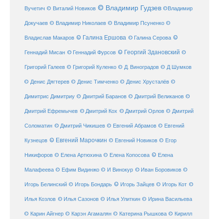
© Владимир Гудзев
Вучетич
© Виталий Новиков
©Владимир
Докучаев
© Владимир Николаев
© Владимир Псуненко
©
© Галина Ершова
© Галина Серова
©
Владислав Макаров
Геннадий Мисан
© Геннадий Фурсов
© Георгий Здановский
©
Григорий Галеев
© Григорий Куленко
© Д. Виноградов
© Д Шумков
© Денис Дягтерев
© Денис Тимченко
© Денис Хрусталёв
©
Димитрис Димитриу
© Дмитрий Баранов
© Дмитрий Великанов
©
© Дмитрий Орлов
Дмитрий Ефремычев
© Дмитрий Кох
© Дмитрий
Соломатин
© Дмитрий Чикишев
© Евгений Абрамов
© Евгений
© Евгений Марочкин
Кузнецов
© Евгений Новиков
© Егор
© Елена
Никифоров
© Елена Артюхина
© Елена Копосова
Малафеева
© Иван Боровиков
© Ефим Видинжо
© И Винокур
©
© Игорь Зайцев
Игорь Белинский
© Игорь Бондарь
© Игорь Кот
©
Илья Козлов
© Илья Сазонов
© Илья Улиткин
© Ирина Васильева
© Карин Айгнер
© Карэн Агамалян
© Катерина Рышкова
© Кирилл