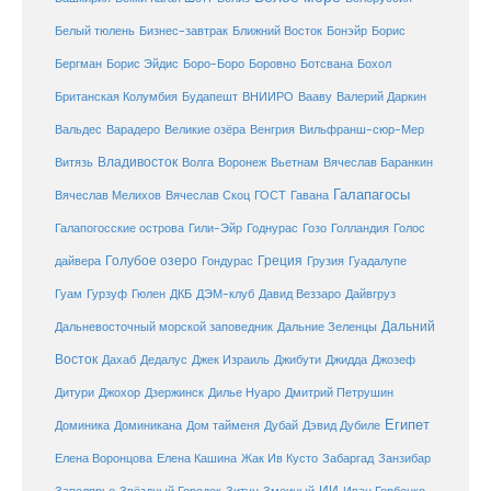
Белый тюлень
Бизнес-завтрак
Ближний Восток
Бонэйр
Борис
Бергман
Борис Эйдис
Боро-Боро
Боровно
Ботсвана
Бохол
Британская Колумбия
Будапешт
ВНИИРО
Вааву
Валерий Даркин
Венгрия
Вальдес
Варадеро
Великие озёра
Вильфранш-сюр-Мер
Владивосток
Волга
Витязь
Воронеж
Вьетнам
Вячеслав Баранкин
Галапагосы
Вячеслав Мелихов
Вячеслав Скоц
ГОСТ
Гавана
Галапогосские острова
Гили-Эйр
Годнурас
Гозо
Голландия
Голос
Голубое озеро
Греция
Гуадалупе
дайвера
Гондурас
Грузия
Гуам
ДКБ
Гурзуф
Гюлен
ДЭМ-клуб
Давид Веззаро
Дайвгруз
Дальний
Дальневосточный морской заповедник
Дальние Зеленцы
Восток
Дахаб
Дедалус
Джек Израиль
Джибути
Джидда
Джозеф
Дитури
Джохор
Дзержинск
Дилье Нуаро
Дмитрий Петрушин
Египет
Доминика
Доминикана
Дом тайменя
Дубай
Дэвид Дубиле
Елена Кашина
Елена Воронцова
Жак Ив Кусто
Забаргад
Занзибар
ИИ