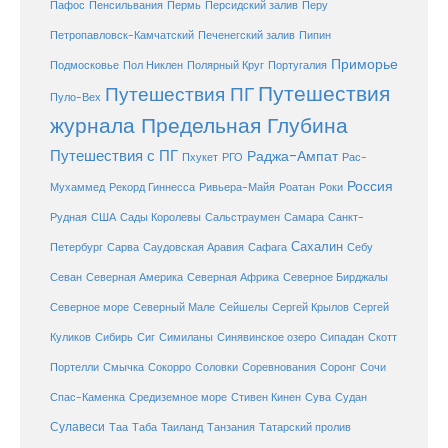
Перу
Пафос
Пенсильвания
Пермь
Персидский залив
Петропавловск-Камчатский
Печенегский залив
Пипин
Приморье
Полярный Круг
Подмосковье
Пол Никлен
Португалия
Путешествия
Путешествия ПГ
Пуло-Вех
журнала Предельная Глубина
Путешествия с ПГ
Раджа-Ампат
Пхукет
РГО
Рас-
Россия
Мухаммед
Рекорд Гиннесса
Ривьера-Майя
Роатан
Роки
США
Сады Королевы
Рудная
Сальстраумен
Самара
Санкт-
Сахалин
Саудовская Аравия
Себу
Петербург
Сарва
Сафага
Севан
Северная Америка
Северная Африка
Северное Бирджалы
Сейшелы
Северное море
Северный Мале
Сергей Крылов
Сергей
Куликов
Сибирь
Сиг
Симиланы
Синявинское озеро
Сипадан
Скотт
Соловки
Соревнования
Портелли
Смычка
Сокорро
Соронг
Сочи
Средиземное море
Спас-Каменка
Стивен Кинен
Сува
Судан
Сулавеси
Таиланд
Таа
Таба
Танзания
Татарский пролив