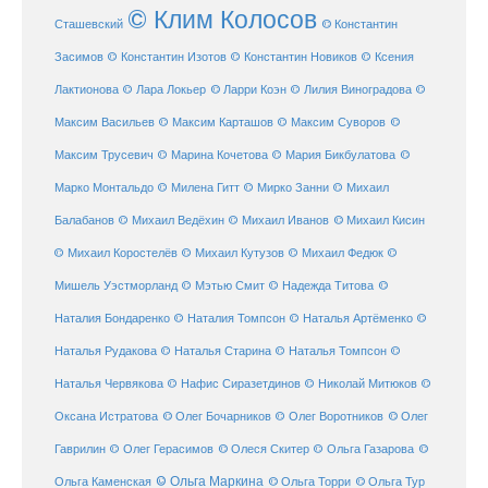
© Клим Колосов
Сташевский
© Константин
Засимов
© Константин Изотов
© Константин Новиков
© Ксения
© Ларри Коэн
Лактионова
© Лара Локьер
© Лилия Виноградова
©
Максим Васильев
© Максим Карташов
© Максим Суворов
©
©
Максим Трусевич
© Марина Кочетова
© Мария Бикбулатова
Марко Монтальдо
© Милена Гитт
© Мирко Занни
© Михаил
© Михаил Кисин
Балабанов
© Михаил Ведёхин
© Михаил Иванов
© Михаил Коростелёв
© Михаил Кутузов
© Михаил Федюк
©
©
Мишель Уэстморланд
© Мэтью Смит
© Надежда Титова
Наталия Бондаренко
© Наталия Томпсон
© Наталья Артёменко
©
Наталья Рудакова
© Наталья Старина
© Наталья Томпсон
©
Наталья Червякова
© Нафис Сиразетдинов
© Николай Митюков
©
© Олег Бочарников
Оксана Истратова
© Олег Воротников
© Олег
Гаврилин
© Олег Герасимов
© Олеся Скитер
© Ольга Газарова
©
© Ольга Маркина
© Ольга Торри
Ольга Каменская
© Ольга Тур