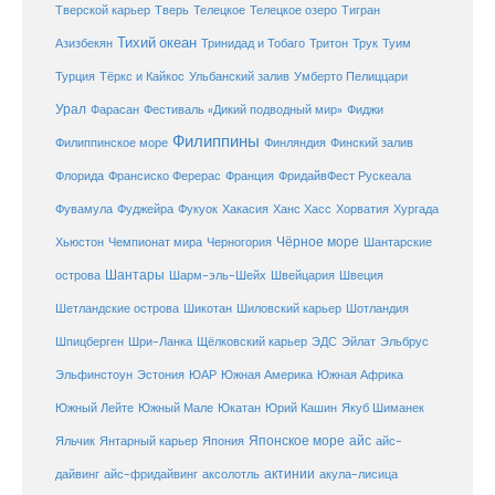
Телецкое озеро
Тверской карьер
Тверь
Телецкое
Тигран
Тихий океан
Трук
Азизбекян
Тринидад и Тобаго
Тритон
Туим
Турция
Тёркс и Кайкос
Ульбанский залив
Умберто Пелиццари
Урал
Фарасан
Фестиваль «Дикий подводный мир»
Фиджи
Филиппины
Филиппинское море
Финляндия
Финский залив
Флорида
Франсиско Ферерас
Франция
ФридайвФест Рускеала
Фувамула
Хургада
Фуджейра
Фукуок
Хакасия
Ханс Хасс
Хорватия
Чёрное море
Чемпионат мира
Шантарские
Хьюстон
Черногория
Шантары
острова
Шарм-эль-Шейх
Швейцария
Швеция
Шетландские острова
Шикотан
Шиловский карьер
Шотландия
Шпицберген
Шри-Ланка
Щёлковский карьер
ЭДС
Эйлат
Эльбрус
ЮАР
Эльфинстоун
Эстония
Южная Америка
Южная Африка
Юкатан
Юрий Кашин
Южный Лейте
Южный Мале
Якуб Шиманек
Японское море
айс
Яльчик
Янтарный карьер
Япония
айс-
актинии
акула-лисица
дайвинг
айс-фридайвинг
аксолотль