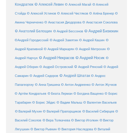
Кондратюк
© Алексей Левин
© Алексей
© Алексей Магай
Стойда
© Алексей Устинов
© Алексей Чистяков
© Алёна Бренер
©
Амина Черниченко
© Анастасия Диодорова
© Анастасия Соколова
© Анатолий Белощин
© Андрей Бизюкин
© Андрей Бессонов
©
©Андрей Городисский
© Андрей Замятин
© Андрей Кашин
Андрей Крапивной
©
© Андрей Маркарян
© Андрей Митрохин
© Андрей Некрасов
© Андрей Носик
Андрей Нарчук
©
© Андрей Рянский
Андрей Оборин
© Андрей Островский
© Андрей
© Андрей Шпатак
Самарин
© Андрей Сидоров
© Андрос
Папагеоргиу
© Анна Гришина
© Антон Андреенко
© Антон Жучков
© Беата Лерман
© Артём Кондратьев
© Богдана Ващенко
© Борис
Тарабарин
© Борис Эйдис
© Вадим Малыш
© Валентин Васильев
© Валерий Мухин
© Валерий Прапорщиков
© Василий Сибирцев
©
© Виктор
Василий Соколов
© Вера Толкачева
© Виктор Иголкин
Лягушкин
© Виктор Рывкин
© Виктория Наследова
© Виталий