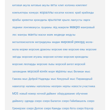
киты
китовые акулы
китовая акула
клип
колонка
комплект
кораллы
компьютеры
косатки
космос
конкурс
краб
крабоеды
крабы
крокодилы
крылатки
лангусты
креветки
крыло
ларги
макро
ледники
лонгиманусы
луцианы
лёд
макрели
мангровый
манты
лес
мангры
маски
маяк
медведи
медузы
мировой рекорд
металлоискатели
метридиумы
мидии
мола-
морские ежи
морские
мола
моржи
морские драконы
морские ежы
звёзды
морские игуаны
морские котики
морские крокодилы
морские львы
морские леопарды
морской ангел
морской
морской конёк
мурены
заповедник
моря
мыс Великан
мыс
Гамова
мыс Доброй Надежды
мыс Кекурный
мыс Пирамидный
навигатор
нерпы
новости участника
налимы
наполеоны
неопрен
MDS
новый номер
оборудование
обучение
ночной дайвинг
дайвингу
озеро
одежда
озеро Балатон
озеро Гийибакшель
озеро
Грюнерзее
озеро Долгое
озеро Каинды
озеро Кета
озеро Клухор