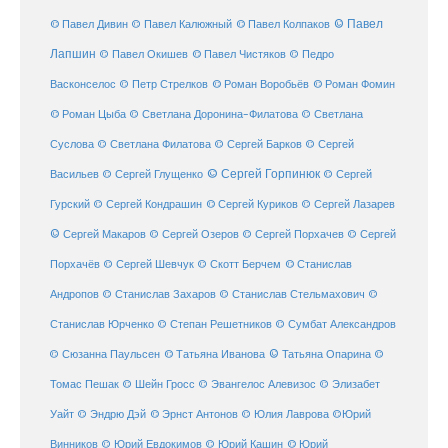
© Павел Дивин
© Павел
© Павел Калюжный
© Павел Колпаков
Лапшин
© Павел Чистяков
© Павел Окишев
© Педро
© Роман Воробьёв
© Роман Фомин
Васконселос
© Петр Стрелков
© Роман Цыба
© Светлана Доронина-Филатова
© Светлана
Суслова
© Светлана Филатова
© Сергей Барков
© Сергей
© Сергей Горпинюк
Васильев
© Сергей Глущенко
© Сергей
Гурский
© Сергей Кондрашин
© Сергей Куриков
© Сергей Лазарев
© Сергей Макаров
© Сергей Озеров
© Сергей Порхачев
© Сергей
© Станислав
Порхачёв
© Сергей Шевчук
© Скотт Берчем
Андропов
© Станислав Захаров
© Станислав Стельмахович
©
Станислав Юрченко
© Степан Решетников
© Сумбат Александров
© Татьяна Иванова
© Татьяна Опарина
© Сюзанна Паульсен
©
Томас Пешак
© Шейн Гросс
© Эвангелос Алевизос
© Элизабет
Уайт
© Эндрю Дэй
© Эрнст Антонов
© Юлия Лаврова
©Юрий
Винников
© Юрий Евдокимов
© Юрий Кашин
© Юрий