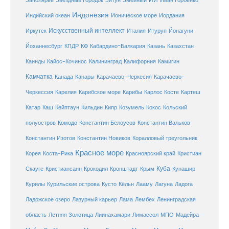
Заполярье
Звёздный Городок
Зитун
Змеиный
Иван Горбенко
Индонезия
Индийский океан
Ионическое море
Иордания
Искусственный интеллект
Иркутск
Италия
Итуруп
Йонагуни
Кабардино-Балкария
Казахстан
Йоханнесбург
КПДР
КФ
Казань
Каинды
Кайос-Кочинос
Калининград
Калифорния
Камигин
Камчатка
Карачаево-Черкесия
Канада
Канары
Карачаево-
Карибское море
Карибы
Черкессия
Карелия
Карлос Косте
Картеш
Катар
Каш
Кипр
Кейптаун
Кильдин
Козумель
Кокос
Кольский
полуостров
Комодо
Константин Белоусов
Константин Вальков
Константин Изотов
Константин Новиков
Коралловый треугольник
Красное море
Корея
Коста-Рика
Красноярский край
Кристиан
Куба
Крым
Скауге
Кристиансанн
Крокодил
Кронштадт
Кунашир
Курилы
Курильские острова
Кусто
Кёльн
Лааму
Лагуна
Ладога
Ладожское озеро
Лазурный карьер
Лама
Лембех
Ленинградская
Летняя Золотица
область
Лиинахамари
Лимассол
МПО
Мадейра