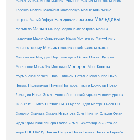
Майкл Оу
Македония
Максим Гурьянов
Максим Морозов
Максим
Малайзия
Табаков
Малави
Малапаскуа
Малые Антильские
Мальдивы
Мальдивские острова
острова
Малый Гифтун
Мальта
Мальпело
Манадо
Марианские острова
Марина
Мачу-Пикчу
Казанкова
Мария Ольшевская
Марко Монтальдо
Мексика
Мексиканский залив
Меганом
Меему
Метаскан
Микронезия
Миндоро
Мир Подводной Охоты
Михаил Кутузов
Монерон
Монголия
Могильное
Мозамбик
Море Кортеса
Мурманская область
Набк
Навиком
Наталья Молчанова
Наха
Негрос
Нидерланды
Нижний Новгород
Никита Корнилов
Новая
Зеландия
Новая Земля
Новоасбестовский карьер
Новомичуринск
Норвегия
Океан HD
Ньяса
Ньячанг
ОАЭ
Одесса
Одри Местре
Океания
Окинава
Оксана Истратова
Олег Никитин
Ольхон
Оман
Охотоморье
Охотское
Орда
Ординская пещера
Ослоб
Отман
море
Палау
Папуа – Новая Гвинея
ПНГ
Панган
Паскаль Бернабе