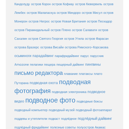
Кандолуду
остров Корон
остров Кофиау
остров Кювервиль
остров
остров
Лембех
остров Малапаскуа
остров Миндоро
остров Мисул
Монерон
остров Негрос
остров Новая Британия
остров Пескадор
остров Пирамидальный
остров Плено
остров Салавати
остров
Сахалин
остров Святого Георгия
остров Утила
остров Фарасан
острова Бразерс
острова Висайи
острова Римского-Корсакова
осьминоги
парадайвинг
парус
парафридайвинг
парусник
пещерный дайвинг
пингвины
Amazone
пелагики
пещера
письмо редактора
плато
плавание
платаксы
подводная
подводная охота
Путорана
фотография
подводное
подводная электроника
подводное фото
видео
подводные боксы
подводный музей
подводный компьютер
подводный фотоаппарат
подлёдный дайвинг
поддевы и утеплители
подкаст
подлёдное
подлёдный фридайвинг
полезные советы
полуостров Акамас