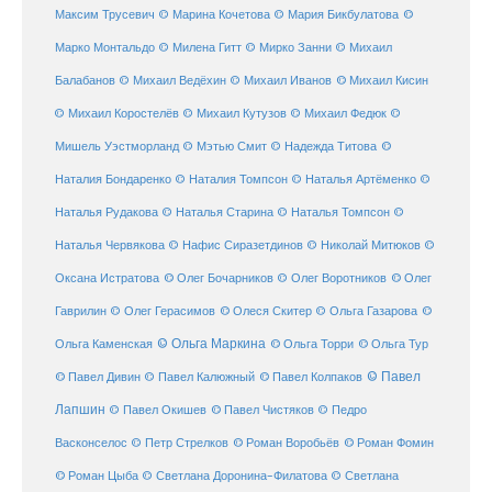
©
Максим Трусевич
© Марина Кочетова
© Мария Бикбулатова
Марко Монтальдо
© Милена Гитт
© Мирко Занни
© Михаил
© Михаил Кисин
Балабанов
© Михаил Ведёхин
© Михаил Иванов
© Михаил Коростелёв
© Михаил Кутузов
© Михаил Федюк
©
©
Мишель Уэстморланд
© Мэтью Смит
© Надежда Титова
Наталия Бондаренко
© Наталия Томпсон
© Наталья Артёменко
©
Наталья Рудакова
© Наталья Старина
© Наталья Томпсон
©
Наталья Червякова
© Нафис Сиразетдинов
© Николай Митюков
©
© Олег Бочарников
Оксана Истратова
© Олег Воротников
© Олег
Гаврилин
© Олег Герасимов
© Олеся Скитер
© Ольга Газарова
©
© Ольга Маркина
© Ольга Торри
Ольга Каменская
© Ольга Тур
© Павел Дивин
© Павел
© Павел Калюжный
© Павел Колпаков
Лапшин
© Павел Чистяков
© Павел Окишев
© Педро
© Роман Воробьёв
© Роман Фомин
Васконселос
© Петр Стрелков
© Роман Цыба
© Светлана Доронина-Филатова
© Светлана