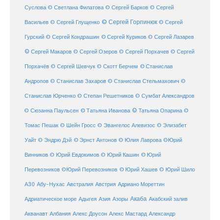
Суслова
© Светлана Филатова
© Сергей Барков
© Сергей
© Сергей Горпинюк
Васильев
© Сергей Глущенко
© Сергей
Гурский
© Сергей Кондрашин
© Сергей Куриков
© Сергей Лазарев
© Сергей Макаров
© Сергей Озеров
© Сергей Порхачев
© Сергей
© Станислав
Порхачёв
© Сергей Шевчук
© Скотт Берчем
Андропов
© Станислав Захаров
© Станислав Стельмахович
©
Станислав Юрченко
© Степан Решетников
© Сумбат Александров
© Татьяна Иванова
© Татьяна Опарина
© Сюзанна Паульсен
©
Томас Пешак
© Шейн Гросс
© Эвангелос Алевизос
© Элизабет
Уайт
© Эндрю Дэй
© Эрнст Антонов
© Юлия Лаврова
©Юрий
Винников
© Юрий Евдокимов
© Юрий Кашин
© Юрий
Перевозников
©Юрий Перевозников
© Юрий Хашев
© Юрий Шило
Австралия
А30
Абу-Нухас
Австрия
Адриано Мореттин
Акаба
Адриатическое море
Адыгея
Азия
Азоры
Акабский залив
Александр
Акванавт
Албания
Алекс Доусон
Алекс Мастард