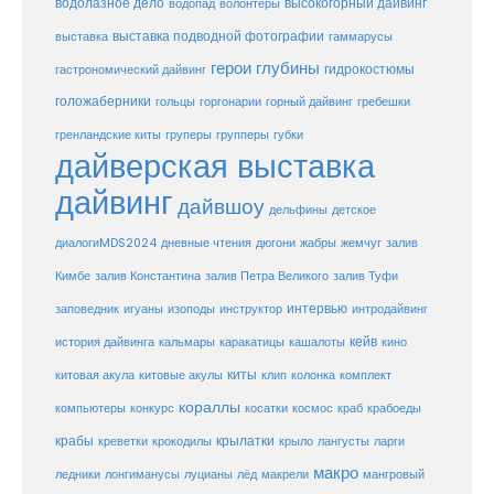
водолазное дело
высокогорный дайвинг
водопад
волонтеры
выставка
выставка подводной фотографии
гаммарусы
герои глубины
гидрокостюмы
гастрономический дайвинг
голожаберники
горгонарии
горный дайвинг
гребешки
гольцы
груперы
губки
гренландские киты
групперы
дайверская выставка
дайвинг
дайвшоу
дельфины
детское
диалогиMDS2024
дневные чтения
дюгони
жабры
жемчуг
залив
Кимбе
залив Константина
залив Петра Великого
залив Туфи
заповедник
интервью
игуаны
изоподы
инструктор
интродайвинг
кейв
кальмары
каракатицы
история дайвинга
кашалоты
кино
киты
китовые акулы
китовая акула
клип
колонка
комплект
кораллы
компьютеры
косатки
космос
конкурс
краб
крабоеды
крабы
крокодилы
крылатки
лангусты
креветки
крыло
ларги
макро
ледники
лонгиманусы
луцианы
лёд
макрели
мангровый