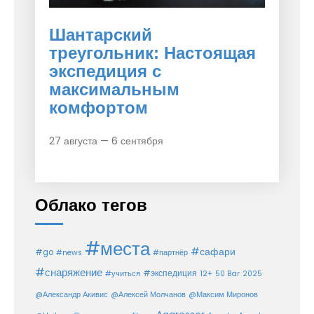
Шантарский
треугольник: Настоящая
экспедиция с
максимальным
комфортом
27 августа — 6 сентября
Облако тегов
#места
#сафари
#go
#news
#партнёр
#снаряжение
#экспедиция
12+
#учиться
50 Bar
2025
@Александр Акивис
@Алексей Молчанов
@Максим Миронов