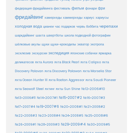
фильм
фри
федерация фридайвинга
фестиваль
фонари
фридайвинг
хаммерхеды
хамерхеды
хариус
хариусы
черепахи
холодная вода
цианеи
час подарков
червь боббита
шахта
школа подводной фотографии
шаркдайвинг
швертботы
шёлковые акулы
щуки
щуки-крокодилы
экватор
экотропа
экспедиция
эксклюзив
экскурсии
японские собачки
ярмарка
деликатесов
яхта Aurora
яхта Black Pearl
яхта Calipso
яхта
Discovery Palavan
яхта Discovery Palawan
яхта Marselia Star
яхта Ocean Hunter III
яхта Roatan Aggressor
яхта Saudi Pioneer
№12•2006#10
яхта Seawolf Steel
яхтинг
яхты Sun Shine
№15•2007#2
№14•2007#1
№16•2007#3
№13•2006#11
№19•2007#6
№20•2008#1
№17•2007#4
№21•2008#2
№25•2008#6
№22•2008#3
№23•2008#4
№24•2008#5
№29•2009#4
№30•2009#5
№26•2009#1
№28•2009#3