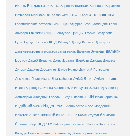
Владивосток
Волга
Витязь
Воронеж
Вьетнам
Вячеслав Баранкин
Галапагосы
Вячеслав Мелихов
Вячеслав Скоц
ГОСТ
Гавана
Галапогосские острова
Гили-Эйр
Годнурас
Гозо
Голландия
Голос
Голубое озеро
Греция
Гуадалупе
дайвера
Гондурас
Грузия
Гуам
ДКБ
Гурзуф
Гюлен
ДЭМ-клуб
Давид Веззаро
Дайвгруз
Дальний
Дальневосточный морской заповедник
Дальние Зеленцы
Восток
Дахаб
Дедалус
Джек Израиль
Джибути
Джидда
Джозеф
Дитури
Джохор
Дзержинск
Дилье Нуаро
Дмитрий Петрушин
Египет
Доминика
Доминикана
Дом тайменя
Дубай
Дэвид Дубиле
Елена Кашина
Елена Воронцова
Жак Ив Кусто
Забаргад
Занзибар
ИИ
Заполярье
Звёздный Городок
Зитун
Змеиный
Иван Горбенко
Индонезия
Индийский океан
Ионическое море
Иордания
Искусственный интеллект
Иркутск
Италия
Итуруп
Йонагуни
Кабардино-Балкария
Казахстан
Йоханнесбург
КПДР
КФ
Казань
Каинды
Кайос-Кочинос
Калининград
Калифорния
Камигин