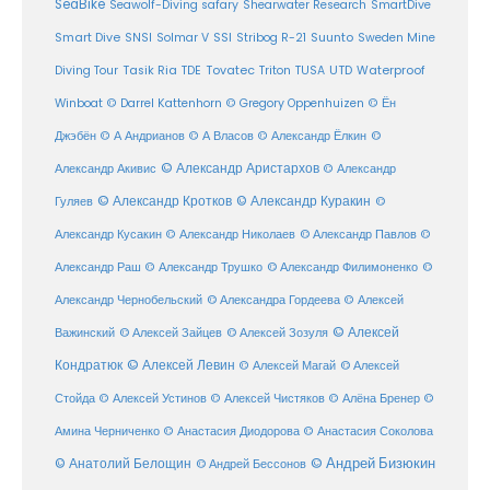
SeaBike
Seawolf-Diving safary
Shearwater Research
SmartDive
SSI
Suunto
Smart Dive
SNSI
Solmar V
Stribog R-21
Sweden Mine
Diving Tour
Tasik Ria
TDE
Tovatec
Triton
TUSA
UTD
Waterproof
Winboat
© Darrel Kattenhorn
© Gregory Oppenhuizen
© Ён
Джэбён
© А Андрианов
© А Власов
© Александр Ёлкин
©
© Александр Аристархов
Александр Акивис
© Александр
© Александр Кротков
© Александр Куракин
Гуляев
©
Александр Кусакин
© Александр Николаев
© Александр Павлов
©
Александр Раш
© Александр Трушко
© Александр Филимоненко
©
Александр Чернобельский
© Александра Гордеева
© Алексей
© Алексей
© Алексей Зайцев
Важинский
© Алексей Зозуля
Кондратюк
© Алексей Левин
© Алексей
© Алексей Магай
Стойда
© Алексей Устинов
© Алексей Чистяков
© Алёна Бренер
©
Амина Черниченко
© Анастасия Диодорова
© Анастасия Соколова
© Анатолий Белощин
© Андрей Бизюкин
© Андрей Бессонов