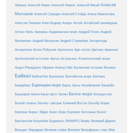
Алексей
Ярмыш
Алексей Левин
Алексей Ливанс
Алексей Магай
Молчанов
Алексей Середин
Алексей Стойда
Алена Мамонтова
Алтай
Алессия Зеккини
Алон Боднер
Алоры
Алтайский заповедник
Алтын-Кёль
Америка
Андаманское море
Андрей Генин
Андрей
Антарктида
Матвеенко
Андрей Митрохин
Андрей Стремберг
Армения
Антарктика
Антон Рябушев
Аргентина
Ари-атолл
Арктика
Атлантический океан
Арсёновский источник
Архыз
Астрахань
Ахмед Габр
Багамы
Аудун Рикардсен
Африка
Багамские острова
Байкал
БайкалТек
Балтика
Баликазаг
Балтийское море
Баренцево море
Бандаберг
Барос
Баха-Калифорния
Бахрейн
Белое море
Башкирия
Бекки Каган Шотт
Белиз
Белоруссия
Белый тюлень
Бизнес-завтрак
Ближний Восток
Бонэйр
Борис
Бергман
Борис Эйдис
Боро-Боро
Боровно
Ботсвана
Бохол
Британская Колумбия
Будапешт
ВНИИРО
Вааву
Валерий Даркин
Венгрия
Вальдес
Варадеро
Великие озёра
Вильфранш-сюр-Мер