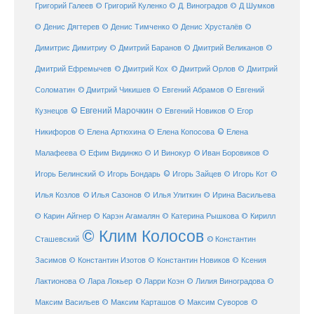
Григорий Галеев
© Григорий Куленко
© Д. Виноградов
© Д Шумков
© Денис Дягтерев
© Денис Тимченко
© Денис Хрусталёв
©
Димитрис Димитриу
© Дмитрий Баранов
© Дмитрий Великанов
©
© Дмитрий Орлов
Дмитрий Ефремычев
© Дмитрий Кох
© Дмитрий
Соломатин
© Дмитрий Чикишев
© Евгений Абрамов
© Евгений
© Евгений Марочкин
Кузнецов
© Евгений Новиков
© Егор
© Елена
Никифоров
© Елена Артюхина
© Елена Копосова
Малафеева
© Иван Боровиков
© Ефим Видинжо
© И Винокур
©
© Игорь Зайцев
Игорь Белинский
© Игорь Бондарь
© Игорь Кот
©
Илья Козлов
© Илья Сазонов
© Илья Улиткин
© Ирина Васильева
© Карин Айгнер
© Карэн Агамалян
© Катерина Рышкова
© Кирилл
© Клим Колосов
Сташевский
© Константин
Засимов
© Константин Изотов
© Константин Новиков
© Ксения
© Ларри Коэн
Лактионова
© Лара Локьер
© Лилия Виноградова
©
Максим Васильев
© Максим Карташов
© Максим Суворов
©