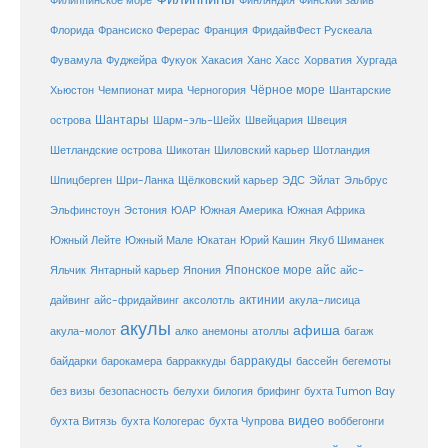
Филиппинское море
Финляндия
Финский залив
Флорида
Франсиско Ферерас
Франция
ФридайвФест Рускеала
Фувамула
Хургада
Фуджейра
Фукуок
Хакасия
Ханс Хасс
Хорватия
Чёрное море
Чемпионат мира
Шантарские
Хьюстон
Черногория
Шантары
острова
Шарм-эль-Шейх
Швейцария
Швеция
Шетландские острова
Шикотан
Шиловский карьер
Шотландия
Шпицберген
Шри-Ланка
Щёлковский карьер
ЭДС
Эйлат
Эльбрус
ЮАР
Эльфинстоун
Эстония
Южная Америка
Южная Африка
Юкатан
Юрий Кашин
Южный Лейте
Южный Мале
Якуб Шиманек
Японское море
айс
Яльчик
Янтарный карьер
Япония
айс-
актинии
акула-лисица
дайвинг
айс-фридайвинг
аксолотль
акулы
афиша
анемоны
акула-молот
алко
атоллы
багаж
барракуды
бассейн
байдарки
барокамера
барраккуды
бегемоты
белухи
брифинг
без визы
безопасность
билогия
бухта Tumon Bay
видео
бухта Витязь
бухта Кологерас
бухта Чупрова
воббегонги