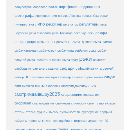
портфолио подводного
полуостров Моалбоал
полюс
фотографа
происшествия
пролив Лемера
пролив Скагеррак
ребризер
регуляторы
путешествия с МПО
регулятор
река
рекорд
Верзаска
река Окаванго
река Токингда
река Уда
реки
ресорт
рифы
ретро
рибы
розыгрыш
рыба-дьявол
рыба-камень
рыба-клоун
рыба-кардинал
рыба-луна
рыба-лягушка
рыба-
рэки
попугай
рыба-флейта
рыбалка
рыба фугу
самолёт
сафари
сафарийная яхта
сапбординг
сарганы
сардины
свежий
сивучи
сеноты
номер ПГ
семейная поездка
семинар
серые акулы
скаты
скорпены
смотримдайвшоу2024
сиги
силикон
смотримдайвшоу2025
снаряжение
сноркелинг
снорклинг
спелеодайвинг
спиннеры
спинороги
сплит
старгейзеры
статья
сухой костюм
статьи
судно «Омега»
сухопутное
сёрфинг
таймень
техно
технодайвинг
тарпоны
тигровые акулы
топ-10
тунец
тюлени
трепанги
триатлон
тридакны
угри
устрицы