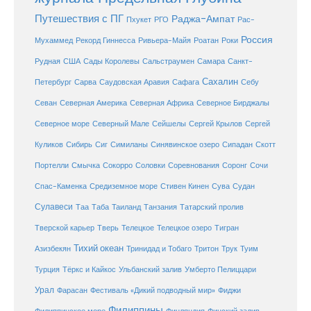
Путешествия с ПГ
Раджа-Ампат
Пхукет
РГО
Рас-
Россия
Мухаммед
Рекорд Гиннесса
Ривьера-Майя
Роатан
Роки
США
Сады Королевы
Рудная
Сальстраумен
Самара
Санкт-
Сахалин
Саудовская Аравия
Себу
Петербург
Сарва
Сафага
Севан
Северная Америка
Северная Африка
Северное Бирджалы
Сейшелы
Северное море
Северный Мале
Сергей Крылов
Сергей
Куликов
Сибирь
Сиг
Симиланы
Синявинское озеро
Сипадан
Скотт
Соловки
Соревнования
Портелли
Смычка
Сокорро
Соронг
Сочи
Средиземное море
Спас-Каменка
Стивен Кинен
Сува
Судан
Сулавеси
Таиланд
Таа
Таба
Танзания
Татарский пролив
Телецкое озеро
Тверской карьер
Тверь
Телецкое
Тигран
Тихий океан
Трук
Азизбекян
Тринидад и Тобаго
Тритон
Туим
Турция
Тёркс и Кайкос
Ульбанский залив
Умберто Пелиццари
Урал
Фарасан
Фестиваль «Дикий подводный мир»
Фиджи
Филиппины