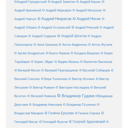
©
©Андрей Городисский
© Андрей Замятин
© Андрей Кашин
Андрей Крапивной
©
© Андрей Маркарян
© Андрей Митрохин
© Андрей Некрасов
© Андрей Носик
Андрей Нарчук
©
© Андрей Рянский
Андрей Оборин
© Андрей Островский
© Андрей
© Андрей Шпатак
Самарин
© Андрей Сидоров
© Андрос
Папагеоргиу
© Анна Гришина
© Антон Андреенко
© Антон Жучков
© Беата Лерман
© Артём Кондратьев
© Богдана Ващенко
© Борис
Тарабарин
© Борис Эйдис
© Вадим Малыш
© Валентин Васильев
© Валерий Мухин
© Валерий Прапорщиков
© Василий Сибирцев
©
© Виктор
Василий Соколов
© Вера Толкачева
© Виктор Иголкин
Лягушкин
© Виктор Рывкин
© Виктория Наследова
© Виталий
© Владимир Гудзев
Вучетич
© Виталий Новиков
©Владимир
Докучаев
© Владимир Николаев
© Владимир Псуненко
©
© Галина Ершова
© Галина Серова
©
Владислав Макаров
Геннадий Мисан
© Геннадий Фурсов
© Георгий Здановский
©