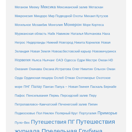
Мексика
Мексиканский залив
Меганом
Меему
Метаскан
Микронезия
Миндоро
Мир Подводной Охоты
Михаил Кутузов
Монерон
Монголия
Могильное
Мозамбик
Море Кортеса
Мурманская область
Набк
Навиком
Наталья Молчанова
Наха
Негрос
Нидерланды
Нижний Новгород
Никита Корнилов
Новая
Зеландия
Новая Земля
Новоасбестовский карьер
Новомичуринск
Норвегия
Океан HD
Ньяса
Ньячанг
ОАЭ
Одесса
Одри Местре
Океания
Окинава
Оксана Истратова
Олег Никитин
Ольхон
Оман
Охотоморье
Охотское
Орда
Ординская пещера
Ослоб
Отман
море
Палау
Папуа – Новая Гвинея
ПНГ
Панган
Паскаль Бернабе
Перу
Пафос
Пенсильвания
Пермь
Персидский залив
Петропавловск-Камчатский
Печенегский залив
Пипин
Приморье
Полярный Круг
Подмосковье
Пол Никлен
Португалия
Путешествия
Путешествия ПГ
Пуло-Вех
журнала Предельная Глубина