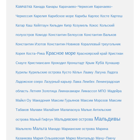
Камчатка
Карачаево-Черкесия
Канада
Канары
Карачаево-
Карибское море
Карибы
Черкессия
Карелия
Карлос Косте
Картеш
Катар
Каш
Кипр
Кейптаун
Кильдин
Козумель
Кокос
Кольский
полуостров
Комодо
Константин Белоусов
Константин Вальков
Константин Изотов
Константин Новиков
Коралловый треугольник
Красное море
Корея
Коста-Рика
Красноярский край
Кристиан
Куба
Крым
Скауге
Кристиансанн
Крокодил
Кронштадт
Кунашир
Курилы
Курильские острова
Кусто
Кёльн
Лааму
Лагуна
Ладога
Ладожское озеро
Лазурный карьер
Лама
Лембех
Ленинградская
Летняя Золотица
область
Лиинахамари
Лимассол
МПО
Мадейра
Майкл Оу
Македония
Максим Гурьянов
Максим Морозов
Максим
Малайзия
Табаков
Малави
Малапаскуа
Малые Антильские
Мальдивы
Мальдивские острова
острова
Малый Гифтун
Мальта
Мальпело
Манадо
Марианские острова
Марина
Мачу-Пикчу
Казанкова
Мария Ольшевская
Марко Монтальдо