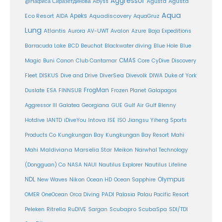
Aggressor
Agusta
@Нафиса Сиразетдинова
Abyss
Agusta
Aqua
Eco Resort
Apeks
Aquadiscovery
AIDA
AquaGruz
Lung
Atlantis
Aurora
AV-UWT
Avalon
Azure
Baja Expeditions
Barracuda Lake
BCD
Beuchat
Blackwater diving
Blue Hole
Blue
CMAS
Magic
Buni
Canon
Club Cantamar
Core
CyDive
Discovery
DiverSea
Fleet
DISKUS
Dive and Drive
Divevolk
DIWA
Duke of York
FrogMan
Duslate
ESA
FINNSUB
Frozen Planet
Galapagos
Aggressor III
Galatea
Georgiana
GUE
Gulf Air
Gulf Blenny
Intova
Hotdive
IANTD
iDiveYou
ISE
ISO
Jiangsu Yiheng Sports
Products Co
Kungkungan Bay
Kungkungan Bay Resort
Mahi
Maldiviana
Marselia Star
Mahi
Meikon
Narwhal Technology
(Dongguan) Co
NASA
NAUI
Nautilus Explorer
Nautilus Lifeline
Olympus
NDL
Nikon
New Waves
Ocean HD
Ocean Sapphire
PADI
OMER
OneOcean
Orca Diving
Palasia
Palau Pacific Resort
Ritrella
RuDIVE
Peleken
Sargan
Scubapro
ScubaSpa
SDI/TDI