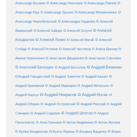
Александр Кусакин
© Александр Николаев
© Александр Павлов
©
Александр Раш
© Александр Трушко
© Александр Филимоненко
©
Александр Чернобельский
© Александра Гордеева
© Алексей
© Алексей
© Алексей Зайцев
Важинский
© Алексей Зозуля
Кондратюк
© Алексей Левин
© Алексей
© Алексей Магай
Стойда
© Алексей Устинов
© Алексей Чистяков
© Алёна Бренер
©
Амина Черниченко
© Анастасия Диодорова
© Анастасия Соколова
© Анатолий Белощин
© Андрей Бизюкин
© Андрей Бессонов
©
©Андрей Городисский
© Андрей Замятин
© Андрей Кашин
Андрей Крапивной
©
© Андрей Маркарян
© Андрей Митрохин
© Андрей Некрасов
© Андрей Носик
Андрей Нарчук
©
© Андрей Рянский
Андрей Оборин
© Андрей Островский
© Андрей
© Андрей Шпатак
Самарин
© Андрей Сидоров
© Андрос
Папагеоргиу
© Анна Гришина
© Антон Андреенко
© Антон Жучков
© Беата Лерман
© Артём Кондратьев
© Богдана Ващенко
© Борис