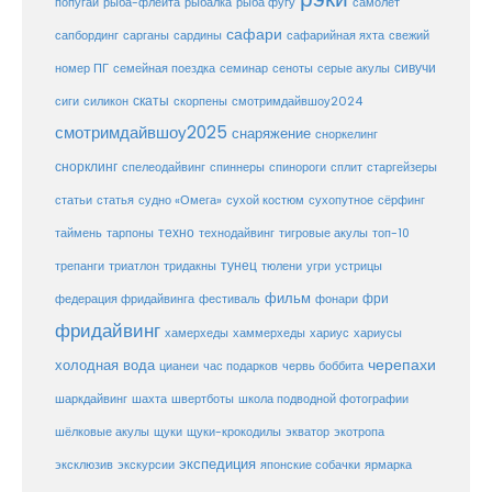
попугай
рыба-флейта
рыбалка
рыба фугу
самолёт
сафари
сафарийная яхта
сапбординг
сарганы
сардины
свежий
сивучи
сеноты
номер ПГ
семейная поездка
семинар
серые акулы
скаты
скорпены
смотримдайвшоу2024
сиги
силикон
смотримдайвшоу2025
снаряжение
сноркелинг
снорклинг
спелеодайвинг
спиннеры
спинороги
сплит
старгейзеры
статья
сухой костюм
статьи
судно «Омега»
сухопутное
сёрфинг
таймень
техно
технодайвинг
тарпоны
тигровые акулы
топ-10
тунец
тюлени
трепанги
триатлон
тридакны
угри
устрицы
фильм
фри
федерация фридайвинга
фестиваль
фонари
фридайвинг
хаммерхеды
хамерхеды
хариус
хариусы
черепахи
холодная вода
цианеи
час подарков
червь боббита
шахта
школа подводной фотографии
шаркдайвинг
швертботы
шёлковые акулы
щуки
щуки-крокодилы
экватор
экотропа
экспедиция
эксклюзив
экскурсии
японские собачки
ярмарка