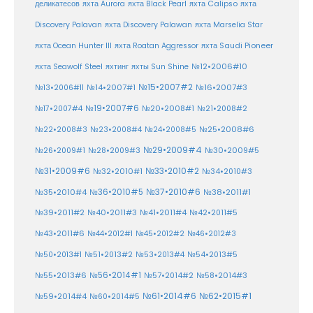
деликатесов
яхта Aurora
яхта Black Pearl
яхта Calipso
яхта
Discovery Palavan
яхта Discovery Palawan
яхта Marselia Star
яхта Ocean Hunter III
яхта Roatan Aggressor
яхта Saudi Pioneer
№12•2006#10
яхта Seawolf Steel
яхтинг
яхты Sun Shine
№15•2007#2
№14•2007#1
№16•2007#3
№13•2006#11
№19•2007#6
№20•2008#1
№17•2007#4
№21•2008#2
№25•2008#6
№22•2008#3
№23•2008#4
№24•2008#5
№29•2009#4
№30•2009#5
№26•2009#1
№28•2009#3
№33•2010#2
№31•2009#6
№32•2010#1
№34•2010#3
№37•2010#6
№35•2010#4
№36•2010#5
№38•2011#1
№39•2011#2
№40•2011#3
№41•2011#4
№42•2011#5
№43•2011#6
№44•2012#1
№45•2012#2
№46•2012#3
№50•2013#1
№51•2013#2
№53•2013#4
№54•2013#5
№55•2013#6
№56•2014#1
№58•2014#3
№57•2014#2
№61•2014#6
№62•2015#1
№59•2014#4
№60•2014#5