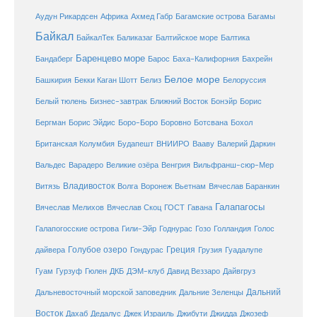
Ахмед Габр
Багамы
Аудун Рикардсен
Африка
Багамские острова
Байкал
БайкалТек
Балтика
Баликазаг
Балтийское море
Баренцево море
Бандаберг
Барос
Баха-Калифорния
Бахрейн
Белое море
Башкирия
Бекки Каган Шотт
Белиз
Белоруссия
Белый тюлень
Бизнес-завтрак
Ближний Восток
Бонэйр
Борис
Бергман
Борис Эйдис
Боро-Боро
Боровно
Ботсвана
Бохол
Британская Колумбия
Будапешт
ВНИИРО
Вааву
Валерий Даркин
Венгрия
Вальдес
Варадеро
Великие озёра
Вильфранш-сюр-Мер
Владивосток
Волга
Витязь
Воронеж
Вьетнам
Вячеслав Баранкин
Галапагосы
Вячеслав Мелихов
Вячеслав Скоц
ГОСТ
Гавана
Галапогосские острова
Гили-Эйр
Годнурас
Гозо
Голландия
Голос
Голубое озеро
Греция
Гуадалупе
дайвера
Гондурас
Грузия
Гуам
ДКБ
Гурзуф
Гюлен
ДЭМ-клуб
Давид Веззаро
Дайвгруз
Дальний
Дальневосточный морской заповедник
Дальние Зеленцы
Восток
Дахаб
Дедалус
Джек Израиль
Джибути
Джидда
Джозеф