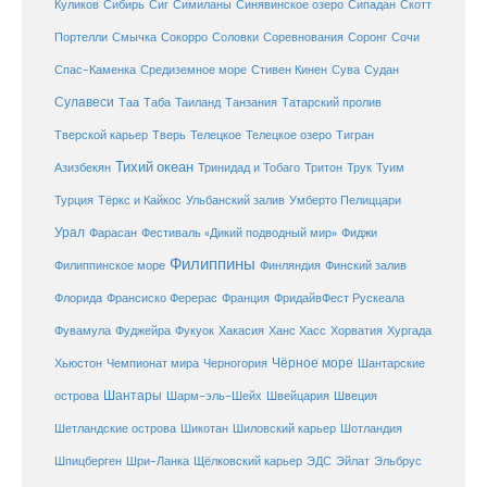
Куликов
Сибирь
Сиг
Симиланы
Синявинское озеро
Сипадан
Скотт
Соловки
Соревнования
Портелли
Смычка
Сокорро
Соронг
Сочи
Средиземное море
Спас-Каменка
Стивен Кинен
Сува
Судан
Сулавеси
Таиланд
Таа
Таба
Танзания
Татарский пролив
Телецкое озеро
Тверской карьер
Тверь
Телецкое
Тигран
Тихий океан
Трук
Азизбекян
Тринидад и Тобаго
Тритон
Туим
Турция
Тёркс и Кайкос
Ульбанский залив
Умберто Пелиццари
Урал
Фарасан
Фестиваль «Дикий подводный мир»
Фиджи
Филиппины
Филиппинское море
Финляндия
Финский залив
Флорида
Франсиско Ферерас
Франция
ФридайвФест Рускеала
Фувамула
Хургада
Фуджейра
Фукуок
Хакасия
Ханс Хасс
Хорватия
Чёрное море
Чемпионат мира
Шантарские
Хьюстон
Черногория
Шантары
острова
Шарм-эль-Шейх
Швейцария
Швеция
Шетландские острова
Шикотан
Шиловский карьер
Шотландия
Шпицберген
Шри-Ланка
Щёлковский карьер
ЭДС
Эйлат
Эльбрус