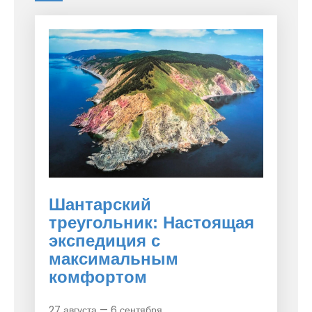
Шантарский
треугольник: Настоящая
экспедиция с
максимальным
комфортом
27 августа — 6 сентября