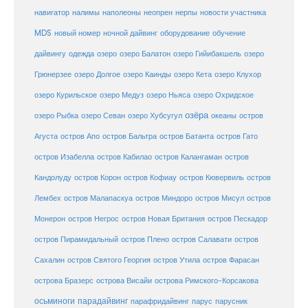
навигатор
нерпы
новости участника
налимы
наполеоны
неопрен
MDS
новый номер
оборудование
обучение
ночной дайвинг
дайвингу
озеро
одежда
озеро Балатон
озеро Гийибакшель
озеро
Грюнерзее
озеро Долгое
озеро Каинды
озеро Кета
озеро Клухор
озеро Курильское
озеро Медуз
озеро Ньяса
озеро Охридское
озёра
озеро Рыбка
озеро Севан
озеро Хубсугул
океаны
остров
Агуста
остров Апо
остров Бальтра
остров Батанта
остров Гато
остров Изабелла
остров Кабилао
остров Калангаман
остров
Кандолуду
остров Корон
остров Кофиау
остров Кювервиль
остров
остров
Лембех
остров Малапаскуа
остров Миндоро
остров Мисул
Монерон
остров Негрос
остров Новая Британия
остров Пескадор
остров Пирамидальный
остров Плено
остров Салавати
остров
Сахалин
остров Святого Георгия
остров Утила
остров Фарасан
острова Бразерс
острова Висайи
острова Римского-Корсакова
осьминоги
парадайвинг
парус
парафридайвинг
парусник