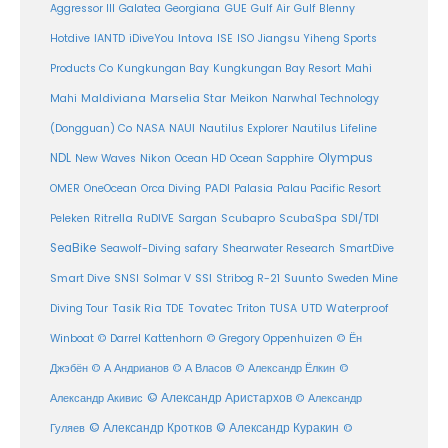
Aggressor III
Galatea
Georgiana
GUE
Gulf Air
Gulf Blenny
Intova
Hotdive
IANTD
iDiveYou
ISE
ISO
Jiangsu Yiheng Sports
Products Co
Kungkungan Bay
Kungkungan Bay Resort
Mahi
Maldiviana
Marselia Star
Mahi
Meikon
Narwhal Technology
(Dongguan) Co
NASA
NAUI
Nautilus Explorer
Nautilus Lifeline
Olympus
NDL
Nikon
New Waves
Ocean HD
Ocean Sapphire
PADI
OMER
OneOcean
Orca Diving
Palasia
Palau Pacific Resort
Ritrella
RuDIVE
Peleken
Sargan
Scubapro
ScubaSpa
SDI/TDI
SeaBike
Seawolf-Diving safary
Shearwater Research
SmartDive
SSI
Suunto
Smart Dive
SNSI
Solmar V
Stribog R-21
Sweden Mine
Diving Tour
Tasik Ria
TDE
Tovatec
Triton
TUSA
UTD
Waterproof
Winboat
© Darrel Kattenhorn
© Gregory Oppenhuizen
© Ён
Джэбён
© А Андрианов
© А Власов
© Александр Ёлкин
©
© Александр Аристархов
Александр Акивис
© Александр
© Александр Кротков
© Александр Куракин
Гуляев
©