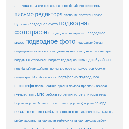
пещерный дайвинг
пингвины
Amazone
пелагики
пещера
письмо редактора
плато
плавание
платаксы
подводная
подводная охота
Путорана
фотография
подводное
подводная электроника
подводное фото
видео
подводные боксы
подводный музей
подводный компьютер
подводный фотоаппарат
подлёдный дайвинг
поддевы и утеплители
подкаст
подлёдное
подлёдный фридайвинг
полезные советы
полуостров Акамас
портфолио подводного
полуостров Моалбоал
полюс
фотографа
происшествия
пролив Лемера
пролив Скагеррак
ребризер
регуляторы
путешествия с МПО
регулятор
река
рекорд
Верзаска
река Окаванго
река Токингда
река Уда
реки
ресорт
рифы
ретро
рибы
розыгрыш
рыба-дьявол
рыба-камень
рыба-клоун
рыба-кардинал
рыба-луна
рыба-лягушка
рыба-
рэки