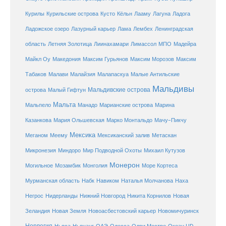
Курилы
Курильские острова
Кусто
Кёльн
Лааму
Лагуна
Ладога
Ладожское озеро
Лазурный карьер
Лама
Лембех
Ленинградская
Летняя Золотица
область
Лиинахамари
Лимассол
МПО
Мадейра
Майкл Оу
Македония
Максим Гурьянов
Максим Морозов
Максим
Малайзия
Табаков
Малави
Малапаскуа
Малые Антильские
Мальдивы
Мальдивские острова
острова
Малый Гифтун
Мальта
Мальпело
Манадо
Марианские острова
Марина
Мачу-Пикчу
Казанкова
Мария Ольшевская
Марко Монтальдо
Мексика
Мексиканский залив
Меганом
Меему
Метаскан
Микронезия
Миндоро
Мир Подводной Охоты
Михаил Кутузов
Монерон
Монголия
Могильное
Мозамбик
Море Кортеса
Мурманская область
Набк
Навиком
Наталья Молчанова
Наха
Негрос
Нидерланды
Нижний Новгород
Никита Корнилов
Новая
Зеландия
Новая Земля
Новоасбестовский карьер
Новомичуринск
Норвегия