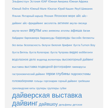
ЮАР
Эльфинстоун
Эстония
Южная Америка
Южная Африка
Юкатан
Юрий Кашин
Южный Лейте
Южный Мале
Якуб Шиманек
Японское море
айс
Яльчик
Янтарный карьер
Япония
айс-
актинии
акула-лисица
дайвинг
айс-фридайвинг
аксолотль
акулы
афиша
анемоны
акула-молот
алко
атоллы
багаж
барракуды
бассейн
байдарки
барокамера
барраккуды
бегемоты
белухи
брифинг
без визы
безопасность
билогия
бухта Tumon Bay
видео
бухта Витязь
бухта Кологерас
бухта Чупрова
воббегонги
водолазное дело
высокогорный дайвинг
водопад
волонтеры
выставка
выставка подводной фотографии
гаммарусы
герои глубины
гидрокостюмы
гастрономический дайвинг
голожаберники
горгонарии
горный дайвинг
гребешки
гольцы
груперы
губки
гренландские киты
групперы
дайверская выставка
дайвинг
дайвшоу
дельфины
детское