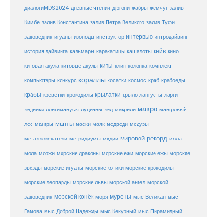
диалогиMDS2024
дневные чтения
дюгони
жабры
жемчуг
залив
Кимбе
залив Константина
залив Петра Великого
залив Туфи
заповедник
интервью
игуаны
изоподы
инструктор
интродайвинг
кейв
кальмары
каракатицы
история дайвинга
кашалоты
кино
киты
китовые акулы
китовая акула
клип
колонка
комплект
кораллы
компьютеры
косатки
космос
конкурс
краб
крабоеды
крабы
крокодилы
крылатки
лангусты
креветки
крыло
ларги
макро
ледники
лонгиманусы
луцианы
лёд
макрели
мангровый
манты
лес
мангры
маски
маяк
медведи
медузы
мировой рекорд
металлоискатели
метридиумы
мидии
мола-
морские ежи
морские
мола
моржи
морские драконы
морские ежы
звёзды
морские игуаны
морские котики
морские крокодилы
морские львы
морские леопарды
морской ангел
морской
морской конёк
мурены
заповедник
моря
мыс Великан
мыс
Гамова
мыс Доброй Надежды
мыс Кекурный
мыс Пирамидный