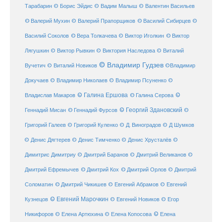
Тарабарин
© Борис Эйдис
© Вадим Малыш
© Валентин Васильев
© Валерий Мухин
© Валерий Прапорщиков
© Василий Сибирцев
©
© Виктор
Василий Соколов
© Вера Толкачева
© Виктор Иголкин
Лягушкин
© Виктор Рывкин
© Виктория Наследова
© Виталий
© Владимир Гудзев
Вучетич
© Виталий Новиков
©Владимир
Докучаев
© Владимир Николаев
© Владимир Псуненко
©
© Галина Ершова
© Галина Серова
©
Владислав Макаров
Геннадий Мисан
© Геннадий Фурсов
© Георгий Здановский
©
Григорий Галеев
© Григорий Куленко
© Д. Виноградов
© Д Шумков
© Денис Дягтерев
© Денис Тимченко
© Денис Хрусталёв
©
Димитрис Димитриу
© Дмитрий Баранов
© Дмитрий Великанов
©
© Дмитрий Орлов
Дмитрий Ефремычев
© Дмитрий Кох
© Дмитрий
Соломатин
© Дмитрий Чикишев
© Евгений Абрамов
© Евгений
© Евгений Марочкин
Кузнецов
© Евгений Новиков
© Егор
© Елена
Никифоров
© Елена Артюхина
© Елена Копосова