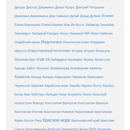
Дитури
Джохор
Дзержинск
Дилье Нуаро
Дмитрий Петрушин
Египет
Доминика
Доминикана
Дом тайменя
Дубай
Дэвид Дубиле
Елена Кашина
Елена Воронцова
Жак Ив Кусто
Забаргад
Занзибар
ИИ
Заполярье
Звёздный Городок
Зитун
Змеиный
Иван Горбенко
Индонезия
Индийский океан
Ионическое море
Иордания
Искусственный интеллект
Иркутск
Италия
Итуруп
Йонагуни
Кабардино-Балкария
Казахстан
Йоханнесбург
КПДР
КФ
Казань
Каинды
Кайос-Кочинос
Калининград
Калифорния
Камигин
Камчатка
Карачаево-Черкесия
Канада
Канары
Карачаево-
Карибское море
Карибы
Черкессия
Карелия
Карлос Косте
Картеш
Катар
Каш
Кипр
Кейптаун
Кильдин
Козумель
Кокос
Кольский
полуостров
Комодо
Константин Белоусов
Константин Вальков
Константин Изотов
Константин Новиков
Коралловый треугольник
Красное море
Корея
Коста-Рика
Красноярский край
Кристиан
Куба
Крым
Скауге
Кристиансанн
Крокодил
Кронштадт
Кунашир