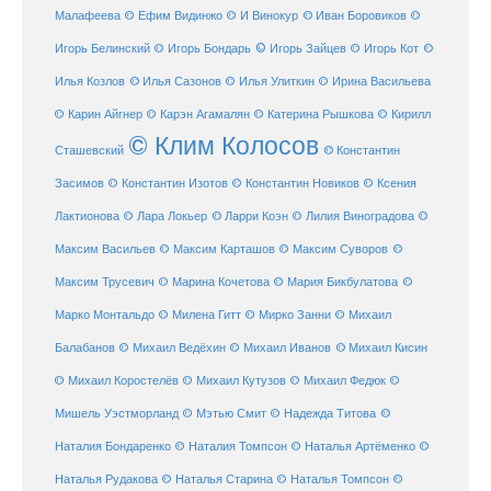
Малафеева
© Иван Боровиков
© Ефим Видинжо
© И Винокур
©
© Игорь Зайцев
Игорь Белинский
© Игорь Бондарь
© Игорь Кот
©
Илья Козлов
© Илья Сазонов
© Илья Улиткин
© Ирина Васильева
© Карин Айгнер
© Карэн Агамалян
© Катерина Рышкова
© Кирилл
© Клим Колосов
Сташевский
© Константин
Засимов
© Константин Изотов
© Константин Новиков
© Ксения
© Ларри Коэн
Лактионова
© Лара Локьер
© Лилия Виноградова
©
Максим Васильев
© Максим Карташов
© Максим Суворов
©
©
Максим Трусевич
© Марина Кочетова
© Мария Бикбулатова
Марко Монтальдо
© Милена Гитт
© Мирко Занни
© Михаил
© Михаил Кисин
Балабанов
© Михаил Ведёхин
© Михаил Иванов
© Михаил Коростелёв
© Михаил Кутузов
© Михаил Федюк
©
©
Мишель Уэстморланд
© Мэтью Смит
© Надежда Титова
Наталия Бондаренко
© Наталия Томпсон
© Наталья Артёменко
©
Наталья Рудакова
© Наталья Старина
© Наталья Томпсон
©