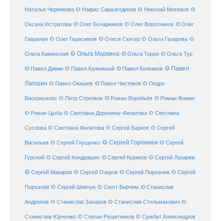
Наталья Червякова
© Нафис Сиразетдинов
© Николай Митюков
©
© Олег Бочарников
Оксана Истратова
© Олег Воротников
© Олег
Гаврилин
© Олег Герасимов
© Олеся Скитер
© Ольга Газарова
©
© Ольга Маркина
© Ольга Торри
Ольга Каменская
© Ольга Тур
© Павел Дивин
© Павел
© Павел Калюжный
© Павел Колпаков
Лапшин
© Павел Чистяков
© Павел Окишев
© Педро
© Роман Воробьёв
© Роман Фомин
Васконселос
© Петр Стрелков
© Роман Цыба
© Светлана Доронина-Филатова
© Светлана
Суслова
© Светлана Филатова
© Сергей Барков
© Сергей
© Сергей Горпинюк
Васильев
© Сергей Глущенко
© Сергей
Гурский
© Сергей Кондрашин
© Сергей Куриков
© Сергей Лазарев
© Сергей Макаров
© Сергей Озеров
© Сергей Порхачев
© Сергей
© Станислав
Порхачёв
© Сергей Шевчук
© Скотт Берчем
Андропов
© Станислав Захаров
© Станислав Стельмахович
©
Станислав Юрченко
© Степан Решетников
© Сумбат Александров