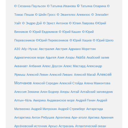
© Татьяна Иванова
© Татьяна Опарина
© Сюзанна Паульсен
©
Томас Пешак
© Шейн Гросс
© Эвангелос Алевизос
© Элизабет
Уайт
© Эндрю Дэй
© Эрнст Антонов
© Юлия Лаврова
©Юрий
Винников
© Юрий Евдокимов
© Юрий Кашин
© Юрий
Перевозников
©Юрий Перевозников
© Юрий Хашев
© Юрий Шило
Австралия
А30
Абу-Нухас
Австрия
Адриано Мореттин
Акаба
Адриатическое море
Адыгея
Азия
Азоры
Акабский залив
Александр
Акванавт
Албания
Алекс Доусон
Алекс Мастард
Алексей
Ярмыш
Алексей Левин
Алексей Ливанс
Алексей Магай
Молчанов
Алексей Середин
Алексей Стойда
Алена Мамонтова
Алтай
Алессия Зеккини
Алон Боднер
Алоры
Алтайский заповедник
Алтын-Кёль
Америка
Андаманское море
Андрей Генин
Андрей
Антарктида
Матвеенко
Андрей Митрохин
Андрей Стремберг
Армения
Антарктика
Антон Рябушев
Аргентина
Ари-атолл
Арктика
Атлантический океан
Арсёновский источник
Архыз
Астрахань