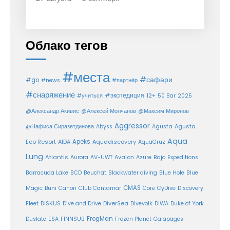
Облако тегов
#места
#сафари
#go
#news
#партнёр
#снаряжение
#экспедиция
12+
#учиться
50 Bar
2025
@Александр Акивис
@Алексей Молчанов
@Максим Миронов
Aggressor
Agusta
@Нафиса Сиразетдинова
Abyss
Agusta
Aqua
Eco Resort
Apeks
Aquadiscovery
AIDA
AquaGruz
Lung
Atlantis
Aurora
AV-UWT
Avalon
Azure
Baja Expeditions
Barracuda Lake
BCD
Beuchat
Blackwater diving
Blue Hole
Blue
CMAS
Magic
Buni
Canon
Club Cantamar
Core
CyDive
Discovery
DiverSea
Fleet
DISKUS
Dive and Drive
Divevolk
DIWA
Duke of York
FrogMan
Duslate
ESA
FINNSUB
Frozen Planet
Galapagos