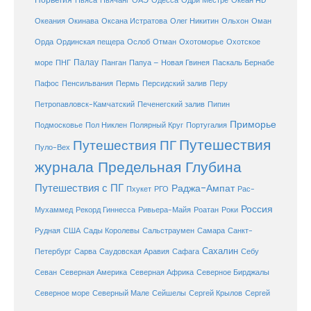
Океан HD
Ньяса
Ньячанг
ОАЭ
Одесса
Одри Местре
Океания
Окинава
Оксана Истратова
Олег Никитин
Ольхон
Оман
Охотоморье
Охотское
Орда
Ординская пещера
Ослоб
Отман
море
Палау
Папуа – Новая Гвинея
ПНГ
Панган
Паскаль Бернабе
Перу
Пафос
Пенсильвания
Пермь
Персидский залив
Петропавловск-Камчатский
Печенегский залив
Пипин
Приморье
Полярный Круг
Подмосковье
Пол Никлен
Португалия
Путешествия
Путешествия ПГ
Пуло-Вех
журнала Предельная Глубина
Путешествия с ПГ
Раджа-Ампат
Пхукет
РГО
Рас-
Россия
Мухаммед
Рекорд Гиннесса
Ривьера-Майя
Роатан
Роки
США
Сады Королевы
Рудная
Сальстраумен
Самара
Санкт-
Сахалин
Саудовская Аравия
Себу
Петербург
Сарва
Сафага
Севан
Северная Америка
Северная Африка
Северное Бирджалы
Сейшелы
Северное море
Северный Мале
Сергей Крылов
Сергей