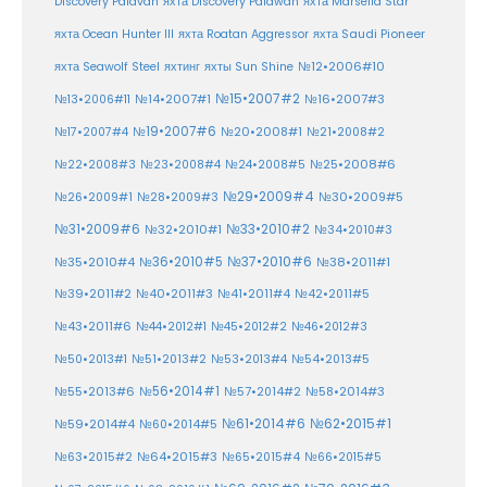
Discovery Palavan
яхта Discovery Palawan
яхта Marselia Star
яхта Ocean Hunter III
яхта Roatan Aggressor
яхта Saudi Pioneer
№12•2006#10
яхта Seawolf Steel
яхтинг
яхты Sun Shine
№15•2007#2
№14•2007#1
№16•2007#3
№13•2006#11
№19•2007#6
№20•2008#1
№17•2007#4
№21•2008#2
№25•2008#6
№22•2008#3
№23•2008#4
№24•2008#5
№29•2009#4
№30•2009#5
№26•2009#1
№28•2009#3
№33•2010#2
№31•2009#6
№32•2010#1
№34•2010#3
№37•2010#6
№35•2010#4
№36•2010#5
№38•2011#1
№39•2011#2
№40•2011#3
№41•2011#4
№42•2011#5
№43•2011#6
№44•2012#1
№45•2012#2
№46•2012#3
№50•2013#1
№51•2013#2
№53•2013#4
№54•2013#5
№55•2013#6
№56•2014#1
№58•2014#3
№57•2014#2
№61•2014#6
№62•2015#1
№59•2014#4
№60•2014#5
№64•2015#3
№63•2015#2
№65•2015#4
№66•2015#5