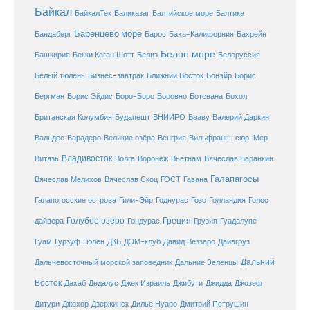
Байкал
БайкалТек
Балтика
Баликазаг
Балтийское море
Баренцево море
Бандаберг
Барос
Баха-Калифорния
Бахрейн
Белое море
Башкирия
Бекки Каган Шотт
Белиз
Белоруссия
Белый тюлень
Бизнес-завтрак
Ближний Восток
Бонэйр
Борис
Бергман
Борис Эйдис
Боро-Боро
Боровно
Ботсвана
Бохол
Британская Колумбия
Будапешт
ВНИИРО
Вааву
Валерий Даркин
Венгрия
Вальдес
Варадеро
Великие озёра
Вильфранш-сюр-Мер
Владивосток
Волга
Витязь
Воронеж
Вьетнам
Вячеслав Баранкин
Галапагосы
Вячеслав Мелихов
Вячеслав Скоц
ГОСТ
Гавана
Галапогосские острова
Гили-Эйр
Годнурас
Гозо
Голландия
Голос
Голубое озеро
Греция
Гуадалупе
дайвера
Гондурас
Грузия
Гуам
ДКБ
Гурзуф
Гюлен
ДЭМ-клуб
Давид Веззаро
Дайвгруз
Дальний
Дальневосточный морской заповедник
Дальние Зеленцы
Восток
Дахаб
Дедалус
Джек Израиль
Джибути
Джидда
Джозеф
Дитури
Джохор
Дзержинск
Дилье Нуаро
Дмитрий Петрушин