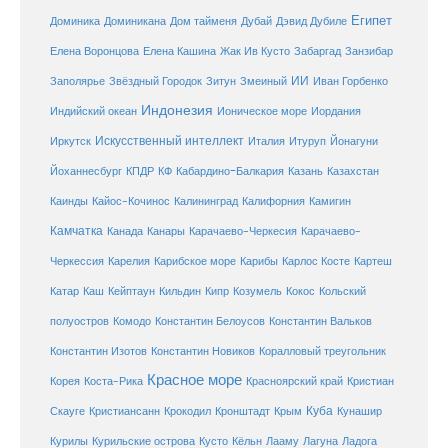
Египет
Доминика
Доминикана
Дом тайменя
Дубай
Дэвид Дубиле
Елена Кашина
Елена Воронцова
Жак Ив Кусто
Забаргад
Занзибар
ИИ
Заполярье
Звёздный Городок
Зитун
Змеиный
Иван Горбенко
Индонезия
Индийский океан
Ионическое море
Иордания
Искусственный интеллект
Иркутск
Италия
Итуруп
Йонагуни
Кабардино-Балкария
Казахстан
Йоханнесбург
КПДР
КФ
Казань
Каинды
Кайос-Кочинос
Калининград
Калифорния
Камигин
Камчатка
Карачаево-Черкесия
Канада
Канары
Карачаево-
Карибское море
Карибы
Черкессия
Карелия
Карлос Косте
Картеш
Катар
Каш
Кипр
Кейптаун
Кильдин
Козумель
Кокос
Кольский
полуостров
Комодо
Константин Белоусов
Константин Вальков
Константин Изотов
Константин Новиков
Коралловый треугольник
Красное море
Корея
Коста-Рика
Красноярский край
Кристиан
Куба
Крым
Скауге
Кристиансанн
Крокодил
Кронштадт
Кунашир
Курилы
Курильские острова
Кусто
Кёльн
Лааму
Лагуна
Ладога