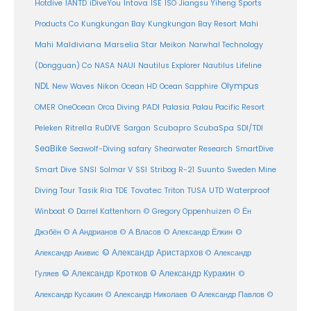
Intova
Hotdive
IANTD
iDiveYou
ISE
ISO
Jiangsu Yiheng Sports
Products Co
Kungkungan Bay
Kungkungan Bay Resort
Mahi
Maldiviana
Marselia Star
Mahi
Meikon
Narwhal Technology
(Dongguan) Co
NASA
NAUI
Nautilus Explorer
Nautilus Lifeline
Olympus
NDL
Nikon
New Waves
Ocean HD
Ocean Sapphire
PADI
OMER
OneOcean
Orca Diving
Palasia
Palau Pacific Resort
Ritrella
RuDIVE
Peleken
Sargan
Scubapro
ScubaSpa
SDI/TDI
SeaBike
Seawolf-Diving safary
Shearwater Research
SmartDive
SSI
Suunto
Smart Dive
SNSI
Solmar V
Stribog R-21
Sweden Mine
Diving Tour
Tasik Ria
TDE
Tovatec
Triton
TUSA
UTD
Waterproof
Winboat
© Darrel Kattenhorn
© Gregory Oppenhuizen
© Ён
Джэбён
© А Андрианов
© А Власов
© Александр Ёлкин
©
© Александр Аристархов
Александр Акивис
© Александр
© Александр Кротков
© Александр Куракин
Гуляев
©
Александр Кусакин
© Александр Николаев
© Александр Павлов
©