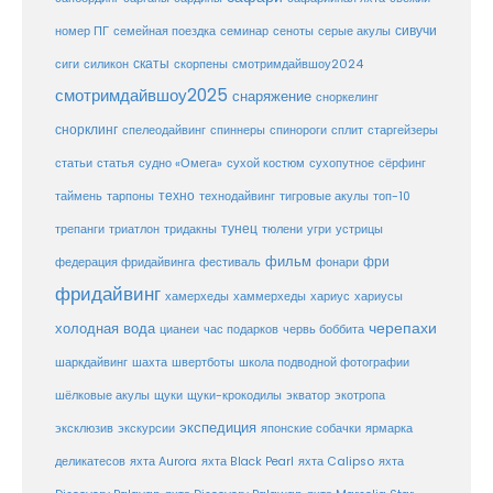
сивучи
сеноты
номер ПГ
семейная поездка
семинар
серые акулы
скаты
скорпены
смотримдайвшоу2024
сиги
силикон
смотримдайвшоу2025
снаряжение
сноркелинг
снорклинг
спелеодайвинг
спиннеры
спинороги
сплит
старгейзеры
статья
сухой костюм
статьи
судно «Омега»
сухопутное
сёрфинг
таймень
техно
технодайвинг
тарпоны
тигровые акулы
топ-10
тунец
тюлени
трепанги
триатлон
тридакны
угри
устрицы
фильм
фри
федерация фридайвинга
фестиваль
фонари
фридайвинг
хаммерхеды
хамерхеды
хариус
хариусы
черепахи
холодная вода
цианеи
час подарков
червь боббита
шахта
школа подводной фотографии
шаркдайвинг
швертботы
шёлковые акулы
щуки
щуки-крокодилы
экватор
экотропа
экспедиция
эксклюзив
экскурсии
японские собачки
ярмарка
деликатесов
яхта Aurora
яхта Black Pearl
яхта Calipso
яхта