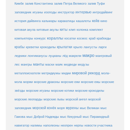
Кимбе
залив Константина
залив Петра Великого
залив Туфи
заповедник
интервью
игуаны
изоподы
инструктор
интродайвинг
кейв
кальмары
каракатицы
история дайвинга
кашалоты
кино
киты
китовые акулы
китовая акула
клип
колонка
комплект
кораллы
компьютеры
косатки
космос
конкурс
краб
крабоеды
крабы
крокодилы
крылатки
лангусты
креветки
крыло
ларги
макро
ледники
лонгиманусы
луцианы
лёд
макрели
мангровый
манты
лес
мангры
маски
маяк
медведи
медузы
мировой рекорд
металлоискатели
метридиумы
мидии
мола-
морские ежи
морские
мола
моржи
морские драконы
морские ежы
звёзды
морские игуаны
морские котики
морские крокодилы
морские львы
морские леопарды
морской ангел
морской
морской конёк
мурены
заповедник
моря
мыс Великан
мыс
Гамова
мыс Доброй Надежды
мыс Кекурный
мыс Пирамидный
навигатор
нерпы
новости участника
налимы
наполеоны
неопрен