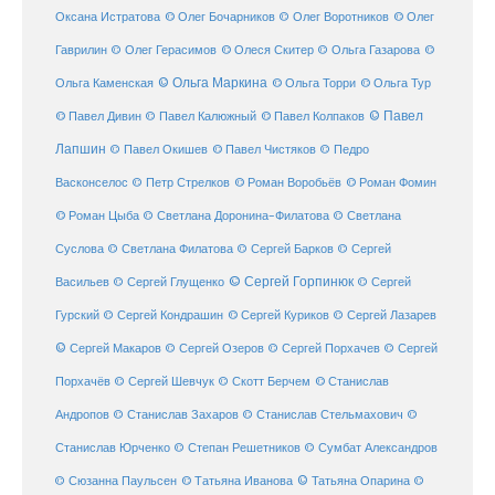
© Олег Бочарников
Оксана Истратова
© Олег Воротников
© Олег
Гаврилин
© Олег Герасимов
© Олеся Скитер
© Ольга Газарова
©
© Ольга Маркина
© Ольга Торри
Ольга Каменская
© Ольга Тур
© Павел Дивин
© Павел
© Павел Калюжный
© Павел Колпаков
Лапшин
© Павел Чистяков
© Павел Окишев
© Педро
© Роман Воробьёв
© Роман Фомин
Васконселос
© Петр Стрелков
© Роман Цыба
© Светлана Доронина-Филатова
© Светлана
Суслова
© Светлана Филатова
© Сергей Барков
© Сергей
© Сергей Горпинюк
Васильев
© Сергей Глущенко
© Сергей
Гурский
© Сергей Кондрашин
© Сергей Куриков
© Сергей Лазарев
© Сергей Макаров
© Сергей Озеров
© Сергей Порхачев
© Сергей
© Станислав
Порхачёв
© Сергей Шевчук
© Скотт Берчем
Андропов
© Станислав Захаров
© Станислав Стельмахович
©
Станислав Юрченко
© Степан Решетников
© Сумбат Александров
© Татьяна Иванова
© Татьяна Опарина
© Сюзанна Паульсен
©