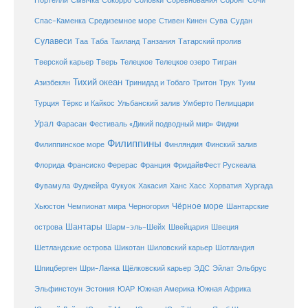
Портелли
Смычка
Сокорро
Соронг
Сочи
Средиземное море
Спас-Каменка
Стивен Кинен
Сува
Судан
Сулавеси
Таиланд
Таа
Таба
Танзания
Татарский пролив
Телецкое озеро
Тверской карьер
Тверь
Телецкое
Тигран
Тихий океан
Трук
Азизбекян
Тринидад и Тобаго
Тритон
Туим
Турция
Тёркс и Кайкос
Ульбанский залив
Умберто Пелиццари
Урал
Фарасан
Фестиваль «Дикий подводный мир»
Фиджи
Филиппины
Филиппинское море
Финляндия
Финский залив
Флорида
Франсиско Ферерас
Франция
ФридайвФест Рускеала
Фувамула
Хургада
Фуджейра
Фукуок
Хакасия
Ханс Хасс
Хорватия
Чёрное море
Чемпионат мира
Шантарские
Хьюстон
Черногория
Шантары
острова
Шарм-эль-Шейх
Швейцария
Швеция
Шетландские острова
Шикотан
Шиловский карьер
Шотландия
Шпицберген
Шри-Ланка
Щёлковский карьер
ЭДС
Эйлат
Эльбрус
ЮАР
Эльфинстоун
Эстония
Южная Америка
Южная Африка