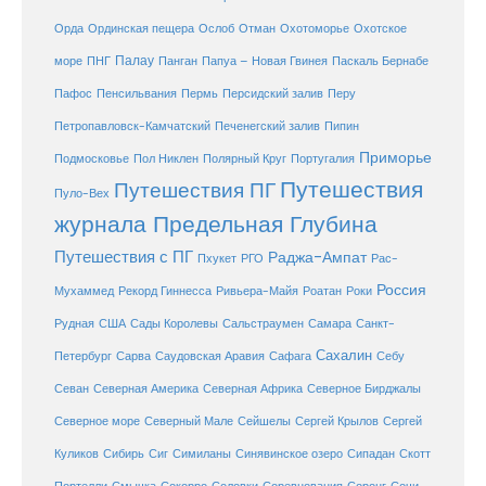
Охотоморье
Охотское
Орда
Ординская пещера
Ослоб
Отман
море
Палау
Папуа – Новая Гвинея
ПНГ
Панган
Паскаль Бернабе
Перу
Пафос
Пенсильвания
Пермь
Персидский залив
Петропавловск-Камчатский
Печенегский залив
Пипин
Приморье
Полярный Круг
Подмосковье
Пол Никлен
Португалия
Путешествия
Путешествия ПГ
Пуло-Вех
журнала Предельная Глубина
Путешествия с ПГ
Раджа-Ампат
Пхукет
РГО
Рас-
Россия
Мухаммед
Рекорд Гиннесса
Ривьера-Майя
Роатан
Роки
США
Сады Королевы
Рудная
Сальстраумен
Самара
Санкт-
Сахалин
Саудовская Аравия
Себу
Петербург
Сарва
Сафага
Севан
Северная Америка
Северная Африка
Северное Бирджалы
Сейшелы
Северное море
Северный Мале
Сергей Крылов
Сергей
Куликов
Сибирь
Сиг
Симиланы
Синявинское озеро
Сипадан
Скотт
Соловки
Соревнования