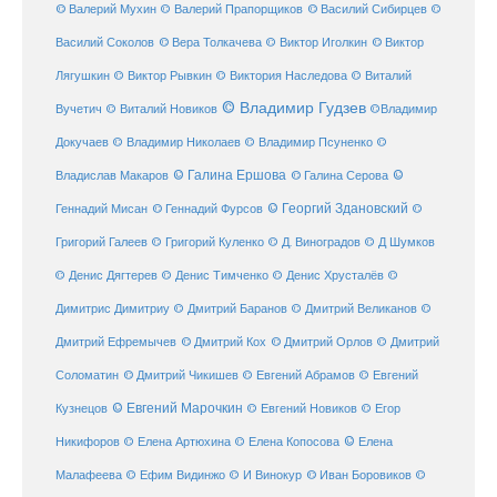
© Валерий Мухин
© Валерий Прапорщиков
© Василий Сибирцев
©
© Виктор
Василий Соколов
© Вера Толкачева
© Виктор Иголкин
Лягушкин
© Виктор Рывкин
© Виктория Наследова
© Виталий
© Владимир Гудзев
Вучетич
© Виталий Новиков
©Владимир
Докучаев
© Владимир Николаев
© Владимир Псуненко
©
© Галина Ершова
© Галина Серова
©
Владислав Макаров
Геннадий Мисан
© Геннадий Фурсов
© Георгий Здановский
©
Григорий Галеев
© Григорий Куленко
© Д. Виноградов
© Д Шумков
© Денис Дягтерев
© Денис Тимченко
© Денис Хрусталёв
©
Димитрис Димитриу
© Дмитрий Баранов
© Дмитрий Великанов
©
© Дмитрий Орлов
Дмитрий Ефремычев
© Дмитрий Кох
© Дмитрий
Соломатин
© Дмитрий Чикишев
© Евгений Абрамов
© Евгений
© Евгений Марочкин
Кузнецов
© Евгений Новиков
© Егор
© Елена
Никифоров
© Елена Артюхина
© Елена Копосова
Малафеева
© Иван Боровиков
© Ефим Видинжо
© И Винокур
©