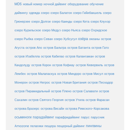
MDS
новый номер
оборудование
обучение
ночной дайвинг
дайвингу
озеро
одежда
озеро Балатон
озеро Гийибакшель
озеро
Грюнерзее
озеро Долгое
озеро Каинды
озеро Кета
озеро Клухор
озеро Курильское
озеро Медуз
озеро Ньяса
озеро Охридское
озёра
озеро Рыбка
озеро Севан
озеро Хубсугул
океаны
остров
Агуста
остров Апо
остров Бальтра
остров Батанта
остров Гато
остров Изабелла
остров Кабилао
остров Калангаман
остров
Кандолуду
остров Корон
остров Кофиау
остров Кювервиль
остров
остров
Лембех
остров Малапаскуа
остров Миндоро
остров Мисул
Монерон
остров Негрос
остров Новая Британия
остров Пескадор
остров Пирамидальный
остров Плено
остров Салавати
остров
Сахалин
остров Святого Георгия
остров Утила
остров Фарасан
острова Бразерс
острова Висайи
острова Римского-Корсакова
осьминоги
парадайвинг
парус
парафридайвинг
парусник
пещерный дайвинг
пингвины
Amazone
пелагики
пещера