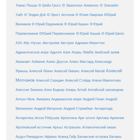
Томас Пешак
© Шейн Гросс
© Эвангелос Алевизос
© Элизабет
Уайт
© Эндрю Дэй
© Эрнст Антонов
© Юлия Лаврова
©Юрий
Винников
© Юрий Евдокимов
© Юрий Кашин
© Юрий
Перевозников
©Юрий Перевозников
© Юрий Хашев
© Юрий Шило
Австралия
А30
Абу-Нухас
Австрия
Адриано Мореттин
Акаба
Адриатическое море
Адыгея
Азия
Азоры
Акабский залив
Александр
Акванавт
Албания
Алекс Доусон
Алекс Мастард
Алексей
Ярмыш
Алексей Левин
Алексей Ливанс
Алексей Магай
Молчанов
Алексей Середин
Алексей Стойда
Алена Мамонтова
Алтай
Алессия Зеккини
Алон Боднер
Алоры
Алтайский заповедник
Алтын-Кёль
Америка
Андаманское море
Андрей Генин
Андрей
Антарктида
Матвеенко
Андрей Митрохин
Андрей Стремберг
Армения
Антарктика
Антон Рябушев
Аргентина
Ари-атолл
Арктика
Атлантический океан
Арсёновский источник
Архыз
Астрахань
Ахмед Габр
Багамы
Аудун Рикардсен
Африка
Багамские острова