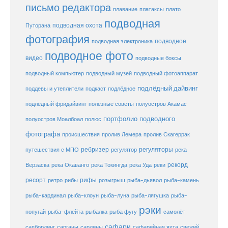
письмо редактора
плато
плавание
платаксы
подводная
подводная охота
Путорана
фотография
подводное
подводная электроника
подводное фото
видео
подводные боксы
подводный музей
подводный компьютер
подводный фотоаппарат
подлёдный дайвинг
поддевы и утеплители
подкаст
подлёдное
подлёдный фридайвинг
полезные советы
полуостров Акамас
портфолио подводного
полуостров Моалбоал
полюс
фотографа
происшествия
пролив Лемера
пролив Скагеррак
ребризер
регуляторы
путешествия с МПО
регулятор
река
рекорд
Верзаска
река Окаванго
река Токингда
река Уда
реки
ресорт
рифы
ретро
рибы
розыгрыш
рыба-дьявол
рыба-камень
рыба-клоун
рыба-кардинал
рыба-луна
рыба-лягушка
рыба-
рэки
попугай
рыба-флейта
рыбалка
рыба фугу
самолёт
сафари
сафарийная яхта
сапбординг
сарганы
сардины
свежий