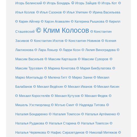
© Игорь Зайцев
Игорь Белинский
© Игорь Бондарь
© Игорь Кот
©
Илья Козлов
© Илья Сазонов
© Илья Улиткин
© Ирина Васильева
© Карин Айгнер
© Карэн Агамалян
© Катерина Рышкова
© Кирилл
© Клим Колосов
Сташевский
© Константин
Засимов
© Константин Изотов
© Константин Новиков
© Ксения
© Ларри Коэн
Лактионова
© Лара Локьер
© Лилия Виноградова
©
Максим Васильев
© Максим Карташов
© Максим Суворов
©
©
Максим Трусевич
© Марина Кочетова
© Мария Бикбулатова
Марко Монтальдо
© Милена Гитт
© Мирко Занни
© Михаил
© Михаил Кисин
Балабанов
© Михаил Ведёхин
© Михаил Иванов
© Михаил Коростелёв
© Михаил Кутузов
© Михаил Федюк
©
©
Мишель Уэстморланд
© Мэтью Смит
© Надежда Титова
Наталия Бондаренко
© Наталия Томпсон
© Наталья Артёменко
©
Наталья Рудакова
© Наталья Старина
© Наталья Томпсон
©
Наталья Червякова
© Нафис Сиразетдинов
© Николай Митюков
©