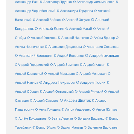
Александр Раш
© Александр Трушко
© Александр Филимоненко
©
Александр Чернобельский
© Александра Гордеева
© Алексей
© Алексей
© Алексей Зайцев
Важинский
© Алексей Зозуля
Кондратюк
© Алексей Левин
© Алексей
© Алексей Магай
Стойда
© Алексей Устинов
© Алексей Чистяков
© Алёна Бренер
©
Амина Черниченко
© Анастасия Диодорова
© Анастасия Соколова
© Анатолий Белощин
© Андрей Бизюкин
© Андрей Бессонов
©
©Андрей Городисский
© Андрей Замятин
© Андрей Кашин
Андрей Крапивной
©
© Андрей Маркарян
© Андрей Митрохин
© Андрей Некрасов
© Андрей Носик
Андрей Нарчук
©
© Андрей Рянский
Андрей Оборин
© Андрей Островский
© Андрей
© Андрей Шпатак
Самарин
© Андрей Сидоров
© Андрос
Папагеоргиу
© Анна Гришина
© Антон Андреенко
© Антон Жучков
© Беата Лерман
© Артём Кондратьев
© Богдана Ващенко
© Борис
Тарабарин
© Борис Эйдис
© Вадим Малыш
© Валентин Васильев