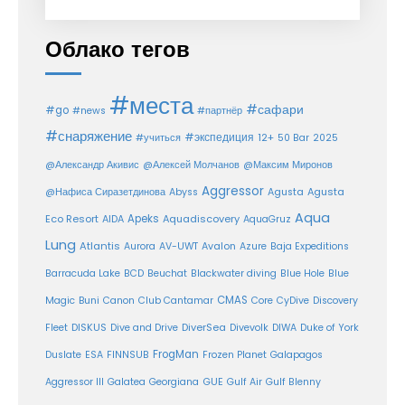
Облако тегов
#места
#сафари
#go
#news
#партнёр
#снаряжение
#экспедиция
12+
#учиться
50 Bar
2025
@Александр Акивис
@Алексей Молчанов
@Максим Миронов
Aggressor
Agusta
@Нафиса Сиразетдинова
Abyss
Agusta
Aqua
Eco Resort
Apeks
Aquadiscovery
AIDA
AquaGruz
Lung
Atlantis
Aurora
AV-UWT
Avalon
Azure
Baja Expeditions
Barracuda Lake
BCD
Beuchat
Blackwater diving
Blue Hole
Blue
CMAS
Magic
Buni
Canon
Club Cantamar
Core
CyDive
Discovery
DiverSea
Fleet
DISKUS
Dive and Drive
Divevolk
DIWA
Duke of York
FrogMan
Duslate
ESA
FINNSUB
Frozen Planet
Galapagos
Aggressor III
Galatea
Georgiana
GUE
Gulf Air
Gulf Blenny