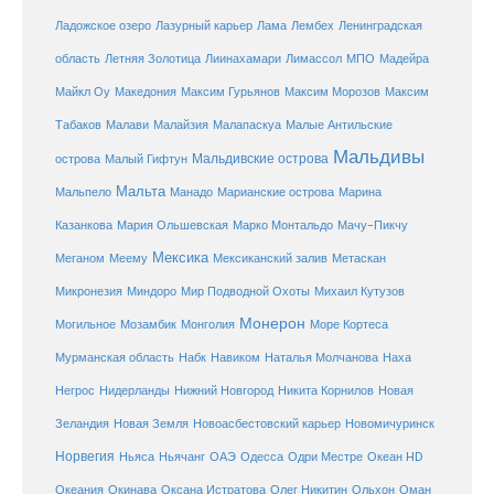
Ладожское озеро
Лазурный карьер
Лама
Лембех
Ленинградская
Летняя Золотица
область
Лиинахамари
Лимассол
МПО
Мадейра
Майкл Оу
Македония
Максим Гурьянов
Максим Морозов
Максим
Малайзия
Табаков
Малави
Малапаскуа
Малые Антильские
Мальдивы
Мальдивские острова
острова
Малый Гифтун
Мальта
Мальпело
Манадо
Марианские острова
Марина
Мачу-Пикчу
Казанкова
Мария Ольшевская
Марко Монтальдо
Мексика
Мексиканский залив
Меганом
Меему
Метаскан
Микронезия
Миндоро
Мир Подводной Охоты
Михаил Кутузов
Монерон
Монголия
Могильное
Мозамбик
Море Кортеса
Мурманская область
Набк
Навиком
Наталья Молчанова
Наха
Негрос
Нидерланды
Нижний Новгород
Никита Корнилов
Новая
Зеландия
Новая Земля
Новоасбестовский карьер
Новомичуринск
Норвегия
Океан HD
Ньяса
Ньячанг
ОАЭ
Одесса
Одри Местре
Океания
Окинава
Оксана Истратова
Олег Никитин
Ольхон
Оман