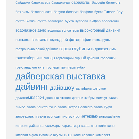
барракуды
бассейн
байдарки
барокамера
барраккуды
бегемоты
белухи
брифинг
без визы
безопасность
билогия
бухта Tumon Bay
видео
бухта Витязь
бухта Кологерас
бухта Чупрова
воббегонги
водолазное дело
высокогорный дайвинг
водопад
волонтеры
выставка
выставка подводной фотографии
гаммарусы
герои глубины
гидрокостюмы
гастрономический дайвинг
голожаберники
горгонарии
горный дайвинг
гребешки
гольцы
груперы
губки
гренландские киты
групперы
дайверская выставка
дайвинг
дайвшоу
дельфины
детское
диалогиMDS2024
дневные чтения
дюгони
жабры
жемчуг
залив
Кимбе
залив Константина
залив Петра Великого
залив Туфи
заповедник
интервью
игуаны
изоподы
инструктор
интродайвинг
кейв
кальмары
каракатицы
история дайвинга
кашалоты
кино
киты
китовые акулы
китовая акула
клип
колонка
комплект