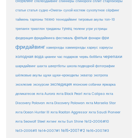
снорклинг
спелеодайвинг
спиннеры
спинороги
сплит
старгейзеры
статья
сухой костюм
статьи
судно «Омега»
сухопутное
сёрфинг
таймень
техно
технодайвинг
тарпоны
тигровые акулы
топ-10
тунец
тюлени
трепанги
триатлон
тридакны
угри
устрицы
фильм
фри
федерация фридайвинга
фестиваль
фонари
фридайвинг
хаммерхеды
хамерхеды
хариус
хариусы
черепахи
холодная вода
цианеи
час подарков
червь боббита
шахта
школа подводной фотографии
шаркдайвинг
швертботы
шёлковые акулы
щуки
щуки-крокодилы
экватор
экотропа
экспедиция
эксклюзив
экскурсии
японские собачки
ярмарка
деликатесов
яхта Aurora
яхта Black Pearl
яхта Calipso
яхта
Discovery Palavan
яхта Discovery Palawan
яхта Marselia Star
яхта Ocean Hunter III
яхта Roatan Aggressor
яхта Saudi Pioneer
№12•2006#10
яхта Seawolf Steel
яхтинг
яхты Sun Shine
№15•2007#2
№14•2007#1
№16•2007#3
№13•2006#11