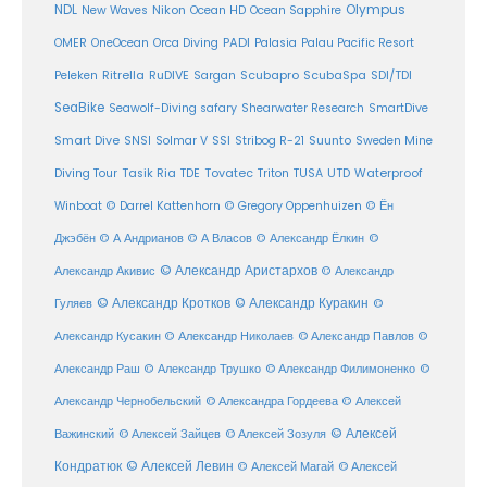
Olympus
NDL
Nikon
New Waves
Ocean HD
Ocean Sapphire
PADI
OMER
OneOcean
Orca Diving
Palasia
Palau Pacific Resort
Ritrella
RuDIVE
Peleken
Sargan
Scubapro
ScubaSpa
SDI/TDI
SeaBike
Seawolf-Diving safary
Shearwater Research
SmartDive
SSI
Suunto
Smart Dive
SNSI
Solmar V
Stribog R-21
Sweden Mine
Diving Tour
Tasik Ria
TDE
Tovatec
Triton
TUSA
UTD
Waterproof
Winboat
© Darrel Kattenhorn
© Gregory Oppenhuizen
© Ён
Джэбён
© А Андрианов
© А Власов
© Александр Ёлкин
©
© Александр Аристархов
Александр Акивис
© Александр
© Александр Кротков
© Александр Куракин
Гуляев
©
Александр Кусакин
© Александр Николаев
© Александр Павлов
©
Александр Раш
© Александр Трушко
© Александр Филимоненко
©
Александр Чернобельский
© Александра Гордеева
© Алексей
© Алексей
© Алексей Зайцев
Важинский
© Алексей Зозуля
Кондратюк
© Алексей Левин
© Алексей
© Алексей Магай