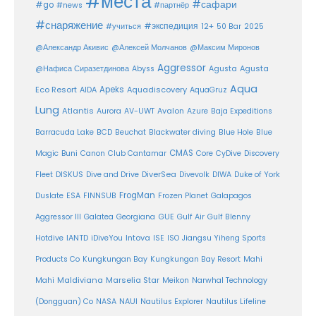
#места
#сафари
#go
#news
#партнёр
#снаряжение
#экспедиция
12+
#учиться
50 Bar
2025
@Александр Акивис
@Алексей Молчанов
@Максим Миронов
Aggressor
Agusta
@Нафиса Сиразетдинова
Abyss
Agusta
Aqua
Eco Resort
Apeks
Aquadiscovery
AIDA
AquaGruz
Lung
Atlantis
Aurora
AV-UWT
Avalon
Azure
Baja Expeditions
Barracuda Lake
BCD
Beuchat
Blackwater diving
Blue Hole
Blue
CMAS
Magic
Buni
Canon
Club Cantamar
Core
CyDive
Discovery
DiverSea
Fleet
DISKUS
Dive and Drive
Divevolk
DIWA
Duke of York
FrogMan
Duslate
ESA
FINNSUB
Frozen Planet
Galapagos
Aggressor III
Galatea
Georgiana
GUE
Gulf Air
Gulf Blenny
Intova
Hotdive
IANTD
iDiveYou
ISE
ISO
Jiangsu Yiheng Sports
Products Co
Kungkungan Bay
Kungkungan Bay Resort
Mahi
Maldiviana
Marselia Star
Mahi
Meikon
Narwhal Technology
(Dongguan) Co
NASA
NAUI
Nautilus Explorer
Nautilus Lifeline