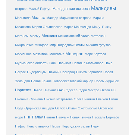
Мальдивы
Мальдивские острова
острова
Малый Гифтун
Мальта
Мальпело
Манадо
Марианские острова
Марина
Мачу-Пикчу
Казанкова
Мария Ольшевская
Марко Монтальдо
Мексика
Мексиканский залив
Меганом
Меему
Метаскан
Микронезия
Миндоро
Мир Подводной Охоты
Михаил Кутузов
Монерон
Монголия
Могильное
Мозамбик
Море Кортеса
Мурманская область
Набк
Навиком
Наталья Молчанова
Наха
Негрос
Нидерланды
Нижний Новгород
Никита Корнилов
Новая
Зеландия
Новая Земля
Новоасбестовский карьер
Новомичуринск
Норвегия
Океан HD
Ньяса
Ньячанг
ОАЭ
Одесса
Одри Местре
Океания
Окинава
Оксана Истратова
Олег Никитин
Ольхон
Оман
Охотоморье
Охотское
Орда
Ординская пещера
Ослоб
Отман
море
Палау
Папуа – Новая Гвинея
ПНГ
Панган
Паскаль Бернабе
Перу
Пафос
Пенсильвания
Пермь
Персидский залив