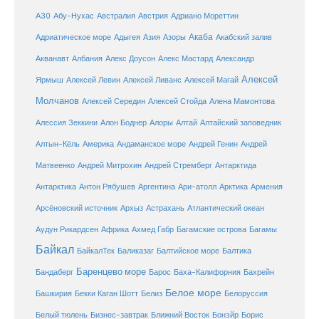
Австралия
А30
Абу-Нухас
Австрия
Адриано Мореттин
Акаба
Адриатическое море
Адыгея
Азия
Азоры
Акабский залив
Александр
Акванавт
Албания
Алекс Доусон
Алекс Мастард
Алексей
Ярмыш
Алексей Левин
Алексей Ливанс
Алексей Магай
Молчанов
Алексей Середин
Алексей Стойда
Алена Мамонтова
Алтай
Алессия Зеккини
Алон Боднер
Алоры
Алтайский заповедник
Алтын-Кёль
Америка
Андаманское море
Андрей Генин
Андрей
Антарктида
Матвеенко
Андрей Митрохин
Андрей Стремберг
Армения
Антарктика
Антон Рябушев
Аргентина
Ари-атолл
Арктика
Атлантический океан
Арсёновский источник
Архыз
Астрахань
Ахмед Габр
Багамы
Аудун Рикардсен
Африка
Багамские острова
Байкал
БайкалТек
Балтика
Баликазаг
Балтийское море
Баренцево море
Бандаберг
Барос
Баха-Калифорния
Бахрейн
Белое море
Башкирия
Бекки Каган Шотт
Белиз
Белоруссия
Белый тюлень
Бизнес-завтрак
Ближний Восток
Бонэйр
Борис