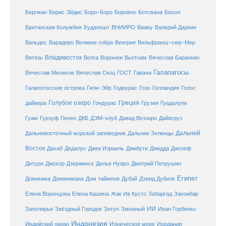
Бергман
Борис Эйдис
Боро-Боро
Боровно
Ботсвана
Бохол
Британская Колумбия
Будапешт
ВНИИРО
Вааву
Валерий Даркин
Венгрия
Вальдес
Варадеро
Великие озёра
Вильфранш-сюр-Мер
Владивосток
Волга
Витязь
Воронеж
Вьетнам
Вячеслав Баранкин
Галапагосы
Вячеслав Мелихов
Вячеслав Скоц
ГОСТ
Гавана
Галапогосские острова
Гили-Эйр
Годнурас
Гозо
Голландия
Голос
Голубое озеро
Греция
Гуадалупе
дайвера
Гондурас
Грузия
Гуам
ДКБ
Гурзуф
Гюлен
ДЭМ-клуб
Давид Веззаро
Дайвгруз
Дальний
Дальневосточный морской заповедник
Дальние Зеленцы
Восток
Дахаб
Дедалус
Джек Израиль
Джибути
Джидда
Джозеф
Дитури
Джохор
Дзержинск
Дилье Нуаро
Дмитрий Петрушин
Египет
Доминика
Доминикана
Дом тайменя
Дубай
Дэвид Дубиле
Елена Кашина
Елена Воронцова
Жак Ив Кусто
Забаргад
Занзибар
ИИ
Заполярье
Звёздный Городок
Зитун
Змеиный
Иван Горбенко
Индонезия
Индийский океан
Ионическое море
Иордания