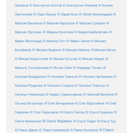
Засимов
© Константин Изотов
© Константин Новиков
© Ксения
© Ларри Коэн
Лактионова
© Лара Локьер
© Лилия Виноградова
©
Максим Васильев
© Максим Карташов
© Максим Суворов
©
©
Максим Трусевич
© Марина Кочетова
© Мария Бикбулатова
Марко Монтальдо
© Милена Гитт
© Мирко Занни
© Михаил
© Михаил Кисин
Балабанов
© Михаил Ведёхин
© Михаил Иванов
© Михаил Коростелёв
© Михаил Кутузов
© Михаил Федюк
©
©
Мишель Уэстморланд
© Мэтью Смит
© Надежда Титова
Наталия Бондаренко
© Наталия Томпсон
© Наталья Артёменко
©
Наталья Рудакова
© Наталья Старина
© Наталья Томпсон
©
Наталья Червякова
© Нафис Сиразетдинов
© Николай Митюков
©
© Олег Бочарников
Оксана Истратова
© Олег Воротников
© Олег
Гаврилин
© Олег Герасимов
© Олеся Скитер
© Ольга Газарова
©
© Ольга Маркина
© Ольга Торри
Ольга Каменская
© Ольга Тур
© Павел Дивин
© Павел
© Павел Калюжный
© Павел Колпаков