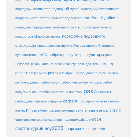
подводный музей
подводный компьютер
подводный фотоаппарат
подлёдный дайвинг
поддевы и утеплители
подкаст
подлёдное
подлёдный фридайвинг
полезные советы
полуостров Акамас
портфолио подводного
полуостров Моалбоал
полюс
фотографа
происшествия
пролив Лемера
пролив Скагеррак
ребризер
регуляторы
путешествия с МПО
регулятор
река
рекорд
Верзаска
река Окаванго
река Токингда
река Уда
реки
ресорт
рифы
ретро
рибы
розыгрыш
рыба-дьявол
рыба-камень
рыба-клоун
рыба-кардинал
рыба-луна
рыба-лягушка
рыба-
рэки
попугай
рыба-флейта
рыбалка
рыба фугу
самолёт
сафари
сафарийная яхта
сапбординг
сарганы
сардины
свежий
сивучи
сеноты
номер ПГ
семейная поездка
семинар
серые акулы
скаты
скорпены
смотримдайвшоу2024
сиги
силикон
смотримдайвшоу2025
снаряжение
сноркелинг