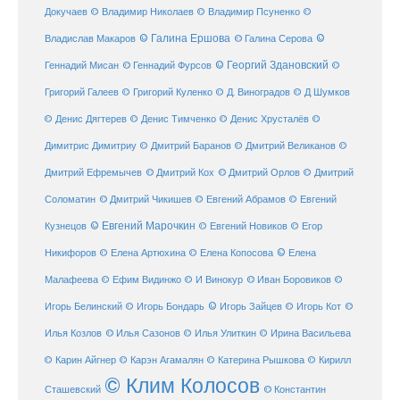
Докучаев
© Владимир Николаев
© Владимир Псуненко
©
© Галина Ершова
© Галина Серова
©
Владислав Макаров
Геннадий Мисан
© Геннадий Фурсов
© Георгий Здановский
©
Григорий Галеев
© Григорий Куленко
© Д. Виноградов
© Д Шумков
© Денис Дягтерев
© Денис Тимченко
© Денис Хрусталёв
©
Димитрис Димитриу
© Дмитрий Баранов
© Дмитрий Великанов
©
© Дмитрий Орлов
Дмитрий Ефремычев
© Дмитрий Кох
© Дмитрий
Соломатин
© Дмитрий Чикишев
© Евгений Абрамов
© Евгений
© Евгений Марочкин
Кузнецов
© Евгений Новиков
© Егор
© Елена
Никифоров
© Елена Артюхина
© Елена Копосова
Малафеева
© Иван Боровиков
© Ефим Видинжо
© И Винокур
©
© Игорь Зайцев
Игорь Белинский
© Игорь Бондарь
© Игорь Кот
©
Илья Козлов
© Илья Сазонов
© Илья Улиткин
© Ирина Васильева
© Карин Айгнер
© Карэн Агамалян
© Катерина Рышкова
© Кирилл
© Клим Колосов
Сташевский
© Константин