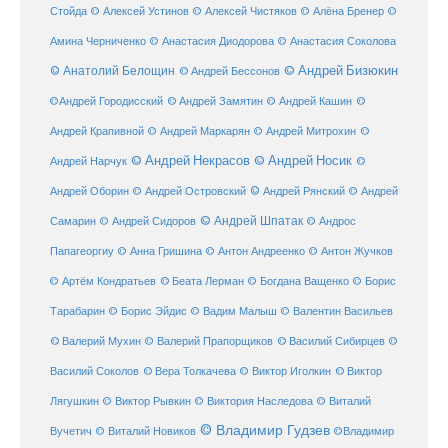
Стойда
© Алексей Устинов
© Алексей Чистяков
© Алёна Бренер
©
Амина Черниченко
© Анастасия Диодорова
© Анастасия Соколова
© Анатолий Белощин
© Андрей Бизюкин
© Андрей Бессонов
©
©Андрей Городисский
© Андрей Замятин
© Андрей Кашин
Андрей Крапивной
©
© Андрей Маркарян
© Андрей Митрохин
© Андрей Некрасов
© Андрей Носик
Андрей Нарчук
©
© Андрей Рянский
Андрей Оборин
© Андрей Островский
© Андрей
© Андрей Шпатак
Самарин
© Андрей Сидоров
© Андрос
Папагеоргиу
© Анна Гришина
© Антон Андреенко
© Антон Жучков
© Беата Лерман
© Артём Кондратьев
© Богдана Ващенко
© Борис
Тарабарин
© Борис Эйдис
© Вадим Малыш
© Валентин Васильев
© Валерий Мухин
© Валерий Прапорщиков
© Василий Сибирцев
©
© Виктор
Василий Соколов
© Вера Толкачева
© Виктор Иголкин
Лягушкин
© Виктор Рывкин
© Виктория Наследова
© Виталий
© Владимир Гудзев
Вучетич
© Виталий Новиков
©Владимир