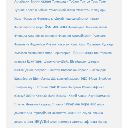
Тихий океан
Трук
Азизбекян
Тринидад и Тобаго
Тритон
Туим
Турция
Тёркс и Кайкос
Ульбанский залив
Умберто Пелиццари
Урал
Фарасан
Фестиваль «Дикий подводный мир»
Фиджи
Филиппины
Филиппинское море
Финляндия
Финский залив
Флорида
Франсиско Ферерас
Франция
ФридайвФест Рускеала
Фувамула
Хургада
Фуджейра
Фукуок
Хакасия
Ханс Хасс
Хорватия
Чёрное море
Чемпионат мира
Шантарские
Хьюстон
Черногория
Шантары
острова
Шарм-эль-Шейх
Швейцария
Швеция
Шетландские острова
Шикотан
Шиловский карьер
Шотландия
Шпицберген
Шри-Ланка
Щёлковский карьер
ЭДС
Эйлат
Эльбрус
ЮАР
Эльфинстоун
Эстония
Южная Америка
Южная Африка
Юкатан
Юрий Кашин
Южный Лейте
Южный Мале
Якуб Шиманек
Японское море
айс
Яльчик
Янтарный карьер
Япония
айс-
актинии
акула-лисица
дайвинг
айс-фридайвинг
аксолотль
акулы
афиша
анемоны
акула-молот
алко
атоллы
багаж