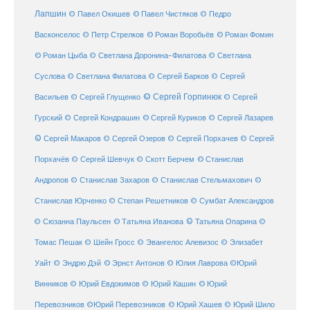
Лапшин
© Павел Чистяков
© Павел Окишев
© Педро
© Роман Воробьёв
© Роман Фомин
Васконселос
© Петр Стрелков
© Роман Цыба
© Светлана Доронина-Филатова
© Светлана
Суслова
© Светлана Филатова
© Сергей Барков
© Сергей
© Сергей Горпинюк
Васильев
© Сергей Глущенко
© Сергей
Гурский
© Сергей Кондрашин
© Сергей Куриков
© Сергей Лазарев
© Сергей Макаров
© Сергей Озеров
© Сергей Порхачев
© Сергей
© Станислав
Порхачёв
© Сергей Шевчук
© Скотт Берчем
Андропов
© Станислав Захаров
© Станислав Стельмахович
©
Станислав Юрченко
© Степан Решетников
© Сумбат Александров
© Татьяна Иванова
© Татьяна Опарина
© Сюзанна Паульсен
©
Томас Пешак
© Шейн Гросс
© Эвангелос Алевизос
© Элизабет
Уайт
© Эндрю Дэй
© Эрнст Антонов
© Юлия Лаврова
©Юрий
Винников
© Юрий Евдокимов
© Юрий Кашин
© Юрий
Перевозников
©Юрий Перевозников
© Юрий Хашев
© Юрий Шило