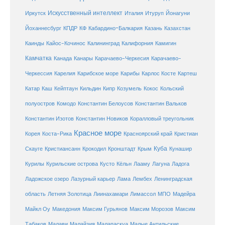
Искусственный интеллект
Иркутск
Италия
Итуруп
Йонагуни
Кабардино-Балкария
Казахстан
Йоханнесбург
КПДР
КФ
Казань
Каинды
Кайос-Кочинос
Калининград
Калифорния
Камигин
Камчатка
Карачаево-Черкесия
Канада
Канары
Карачаево-
Карибское море
Карибы
Черкессия
Карелия
Карлос Косте
Картеш
Катар
Каш
Кипр
Кейптаун
Кильдин
Козумель
Кокос
Кольский
полуостров
Комодо
Константин Белоусов
Константин Вальков
Константин Изотов
Константин Новиков
Коралловый треугольник
Красное море
Корея
Коста-Рика
Красноярский край
Кристиан
Куба
Крым
Скауге
Кристиансанн
Крокодил
Кронштадт
Кунашир
Курилы
Курильские острова
Кусто
Кёльн
Лааму
Лагуна
Ладога
Ладожское озеро
Лазурный карьер
Лама
Лембех
Ленинградская
Летняя Золотица
область
Лиинахамари
Лимассол
МПО
Мадейра
Майкл Оу
Македония
Максим Гурьянов
Максим Морозов
Максим
Малайзия
Табаков
Малави
Малапаскуа
Малые Антильские