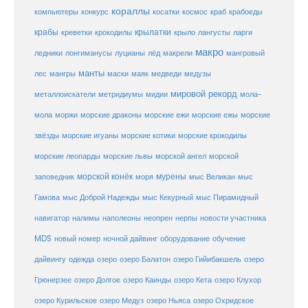
кораллы
компьютеры
косатки
космос
конкурс
краб
крабоеды
крабы
крокодилы
крылатки
лангусты
креветки
крыло
ларги
макро
ледники
лонгиманусы
луцианы
лёд
макрели
мангровый
манты
лес
мангры
маски
маяк
медведи
медузы
мировой рекорд
металлоискатели
метридиумы
мидии
мола-
морские ежи
морские
мола
моржи
морские драконы
морские ежы
звёзды
морские игуаны
морские котики
морские крокодилы
морские львы
морские леопарды
морской ангел
морской
морской конёк
мурены
заповедник
моря
мыс Великан
мыс
Гамова
мыс Доброй Надежды
мыс Кекурный
мыс Пирамидный
навигатор
нерпы
новости участника
налимы
наполеоны
неопрен
MDS
новый номер
оборудование
обучение
ночной дайвинг
дайвингу
озеро
одежда
озеро Балатон
озеро Гийибакшель
озеро
Грюнерзее
озеро Долгое
озеро Каинды
озеро Кета
озеро Клухор
озеро Курильское
озеро Медуз
озеро Ньяса
озеро Охридское