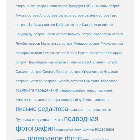
озёра
озеро Рыбка
озеро Севан
озеро Хубсугул
океаны
остров
Агуста
остров Апо
остров Бальтра
остров Батанта
остров Гато
остров Изабелла
остров Кабилао
остров Калангаман
остров
Кандолуду
остров Корон
остров Кофиау
остров Кювервиль
остров
остров
Лембех
остров Малапаскуа
остров Миндоро
остров Мисул
Монерон
остров Негрос
остров Новая Британия
остров Пескадор
остров Пирамидальный
остров Плено
остров Салавати
остров
Сахалин
остров Святого Георгия
остров Утила
остров Фарасан
острова Бразерс
острова Висайи
острова Римского-Корсакова
осьминоги
парадайвинг
парус
парафридайвинг
парусник
пещерный дайвинг
пингвины
Amazone
пелагики
пещера
письмо редактора
плато
плавание
платаксы
подводная
подводная охота
Путорана
фотография
подводное
подводная электроника
подводное фото
видео
подводные боксы