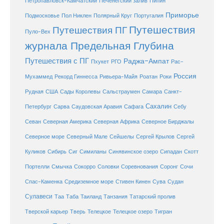
Петропавловск-Камчатский
Печенегский залив
Пипин
Приморье
Полярный Круг
Подмосковье
Пол Никлен
Португалия
Путешествия
Путешествия ПГ
Пуло-Вех
журнала Предельная Глубина
Путешествия с ПГ
Раджа-Ампат
Пхукет
РГО
Рас-
Россия
Мухаммед
Рекорд Гиннесса
Ривьера-Майя
Роатан
Роки
США
Сады Королевы
Рудная
Сальстраумен
Самара
Санкт-
Сахалин
Саудовская Аравия
Себу
Петербург
Сарва
Сафага
Севан
Северная Америка
Северная Африка
Северное Бирджалы
Сейшелы
Северное море
Северный Мале
Сергей Крылов
Сергей
Куликов
Сибирь
Сиг
Симиланы
Синявинское озеро
Сипадан
Скотт
Соловки
Соревнования
Портелли
Смычка
Сокорро
Соронг
Сочи
Средиземное море
Спас-Каменка
Стивен Кинен
Сува
Судан
Сулавеси
Таиланд
Таа
Таба
Танзания
Татарский пролив
Телецкое озеро
Тверской карьер
Тверь
Телецкое
Тигран