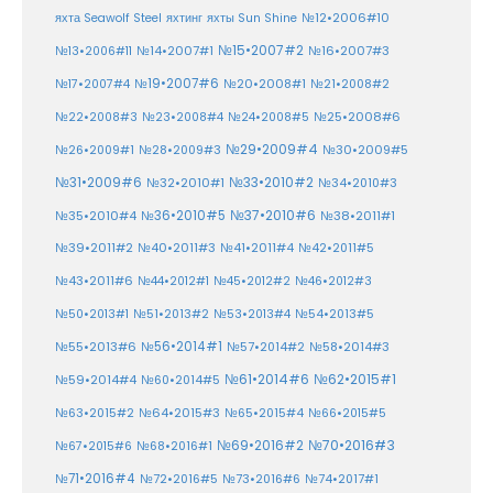
№12•2006#10
яхта Seawolf Steel
яхтинг
яхты Sun Shine
№15•2007#2
№14•2007#1
№16•2007#3
№13•2006#11
№19•2007#6
№20•2008#1
№17•2007#4
№21•2008#2
№25•2008#6
№22•2008#3
№23•2008#4
№24•2008#5
№29•2009#4
№30•2009#5
№26•2009#1
№28•2009#3
№33•2010#2
№31•2009#6
№32•2010#1
№34•2010#3
№37•2010#6
№35•2010#4
№36•2010#5
№38•2011#1
№39•2011#2
№40•2011#3
№41•2011#4
№42•2011#5
№43•2011#6
№44•2012#1
№45•2012#2
№46•2012#3
№50•2013#1
№51•2013#2
№53•2013#4
№54•2013#5
№55•2013#6
№56•2014#1
№58•2014#3
№57•2014#2
№61•2014#6
№62•2015#1
№59•2014#4
№60•2014#5
№64•2015#3
№63•2015#2
№65•2015#4
№66•2015#5
№70•2016#3
№69•2016#2
№67•2015#6
№68•2016#1
№71•2016#4
№72•2016#5
№73•2016#6
№74•2017#1