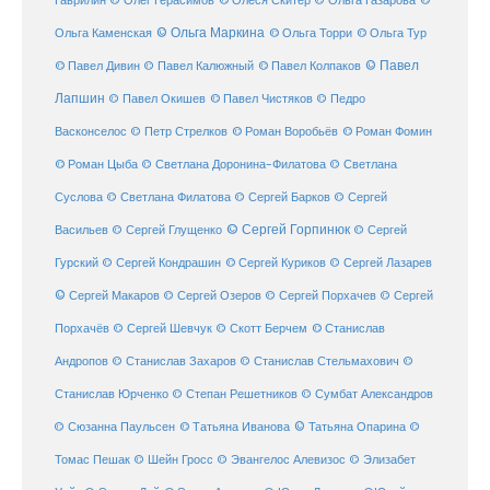
Гаврилин
© Олег Герасимов
© Олеся Скитер
© Ольга Газарова
©
© Ольга Маркина
© Ольга Торри
Ольга Каменская
© Ольга Тур
© Павел Дивин
© Павел
© Павел Калюжный
© Павел Колпаков
Лапшин
© Павел Чистяков
© Павел Окишев
© Педро
© Роман Воробьёв
© Роман Фомин
Васконселос
© Петр Стрелков
© Роман Цыба
© Светлана Доронина-Филатова
© Светлана
Суслова
© Светлана Филатова
© Сергей Барков
© Сергей
© Сергей Горпинюк
Васильев
© Сергей Глущенко
© Сергей
Гурский
© Сергей Кондрашин
© Сергей Куриков
© Сергей Лазарев
© Сергей Макаров
© Сергей Озеров
© Сергей Порхачев
© Сергей
© Станислав
Порхачёв
© Сергей Шевчук
© Скотт Берчем
Андропов
© Станислав Захаров
© Станислав Стельмахович
©
Станислав Юрченко
© Степан Решетников
© Сумбат Александров
© Татьяна Иванова
© Татьяна Опарина
© Сюзанна Паульсен
©
Томас Пешак
© Шейн Гросс
© Эвангелос Алевизос
© Элизабет