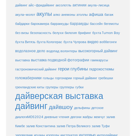
актинии
акула-лисица
дайвинг
айс-фридайвинг
аксолотль
акулы
афиша
анемоны
акула-молот
алко
атоллы
багаж
барракуды
бассейн
байдарки
барокамера
барраккуды
бегемоты
белухи
брифинг
без визы
безопасность
билогия
бухта Tumon Bay
видео
бухта Витязь
бухта Кологерас
бухта Чупрова
воббегонги
водолазное дело
высокогорный дайвинг
водопад
волонтеры
выставка
выставка подводной фотографии
гаммарусы
герои глубины
гидрокостюмы
гастрономический дайвинг
голожаберники
горгонарии
горный дайвинг
гребешки
гольцы
груперы
губки
гренландские киты
групперы
дайверская выставка
дайвинг
дайвшоу
дельфины
детское
диалогиMDS2024
дневные чтения
дюгони
жабры
жемчуг
залив
Кимбе
залив Константина
залив Петра Великого
залив Туфи
заповедник
интервью
игуаны
изоподы
инструктор
интродайвинг