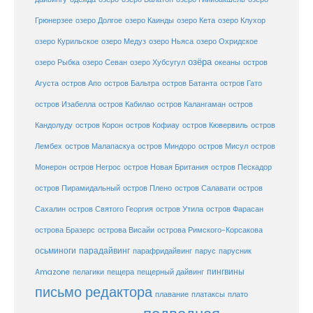
Грюнерзее
озеро Долгое
озеро Каинды
озеро Кета
озеро Клухор
озеро Курильское
озеро Медуз
озеро Ньяса
озеро Охридское
озёра
озеро Рыбка
озеро Севан
озеро Хубсугул
океаны
остров
Агуста
остров Апо
остров Бальтра
остров Батанта
остров Гато
остров Изабелла
остров Кабилао
остров Калангаман
остров
Кандолуду
остров Корон
остров Кофиау
остров Кювервиль
остров
остров
Лембех
остров Малапаскуа
остров Миндоро
остров Мисул
Монерон
остров Негрос
остров Новая Британия
остров Пескадор
остров Пирамидальный
остров Плено
остров Салавати
остров
Сахалин
остров Святого Георгия
остров Утила
остров Фарасан
острова Бразерс
острова Висайи
острова Римского-Корсакова
осьминоги
парадайвинг
парус
парафридайвинг
парусник
пещерный дайвинг
пингвины
Amazone
пелагики
пещера
письмо редактора
плато
плавание
платаксы