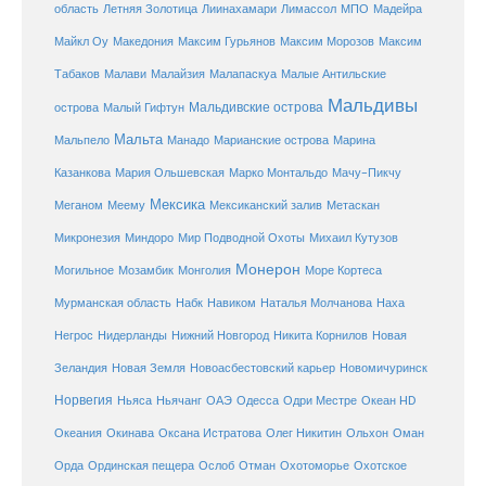
Летняя Золотица
область
Лиинахамари
Лимассол
МПО
Мадейра
Майкл Оу
Македония
Максим Гурьянов
Максим Морозов
Максим
Малайзия
Табаков
Малави
Малапаскуа
Малые Антильские
Мальдивы
Мальдивские острова
острова
Малый Гифтун
Мальта
Мальпело
Манадо
Марианские острова
Марина
Мачу-Пикчу
Казанкова
Мария Ольшевская
Марко Монтальдо
Мексика
Мексиканский залив
Меганом
Меему
Метаскан
Микронезия
Миндоро
Мир Подводной Охоты
Михаил Кутузов
Монерон
Монголия
Могильное
Мозамбик
Море Кортеса
Мурманская область
Набк
Навиком
Наталья Молчанова
Наха
Негрос
Нидерланды
Нижний Новгород
Никита Корнилов
Новая
Зеландия
Новая Земля
Новоасбестовский карьер
Новомичуринск
Норвегия
Океан HD
Ньяса
Ньячанг
ОАЭ
Одесса
Одри Местре
Океания
Окинава
Оксана Истратова
Олег Никитин
Ольхон
Оман
Охотоморье
Охотское
Орда
Ординская пещера
Ослоб
Отман