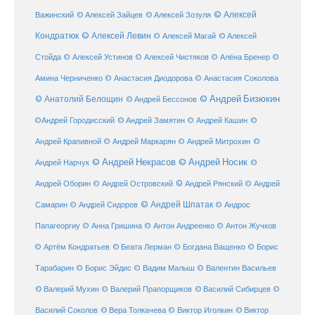
© Алексей
© Алексей Зайцев
Важинский
© Алексей Зозуля
Кондратюк
© Алексей Левин
© Алексей
© Алексей Магай
Стойда
© Алексей Устинов
© Алексей Чистяков
© Алёна Бренер
©
Амина Черниченко
© Анастасия Диодорова
© Анастасия Соколова
© Анатолий Белощин
© Андрей Бизюкин
© Андрей Бессонов
©
©Андрей Городисский
© Андрей Замятин
© Андрей Кашин
Андрей Крапивной
©
© Андрей Маркарян
© Андрей Митрохин
© Андрей Некрасов
© Андрей Носик
Андрей Нарчук
©
© Андрей Рянский
Андрей Оборин
© Андрей Островский
© Андрей
© Андрей Шпатак
Самарин
© Андрей Сидоров
© Андрос
Папагеоргиу
© Анна Гришина
© Антон Андреенко
© Антон Жучков
© Беата Лерман
© Артём Кондратьев
© Богдана Ващенко
© Борис
Тарабарин
© Борис Эйдис
© Вадим Малыш
© Валентин Васильев
© Валерий Мухин
© Валерий Прапорщиков
© Василий Сибирцев
©
© Виктор
Василий Соколов
© Вера Толкачева
© Виктор Иголкин