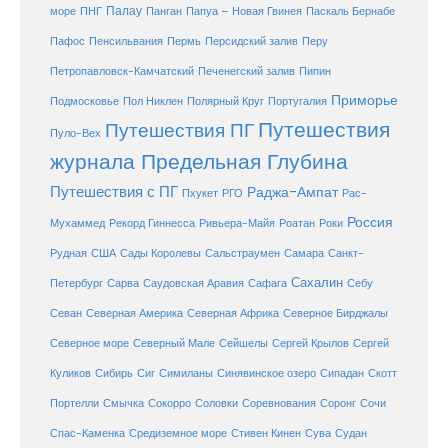
море
Палау
Папуа – Новая Гвинея
ПНГ
Панган
Паскаль Бернабе
Перу
Пафос
Пенсильвания
Пермь
Персидский залив
Петропавловск-Камчатский
Печенегский залив
Пипин
Приморье
Полярный Круг
Подмосковье
Пол Никлен
Португалия
Путешествия
Путешествия ПГ
Пуло-Вех
журнала Предельная Глубина
Путешествия с ПГ
Раджа-Ампат
Пхукет
РГО
Рас-
Россия
Мухаммед
Рекорд Гиннесса
Ривьера-Майя
Роатан
Роки
США
Сады Королевы
Рудная
Сальстраумен
Самара
Санкт-
Сахалин
Саудовская Аравия
Себу
Петербург
Сарва
Сафага
Севан
Северная Америка
Северная Африка
Северное Бирджалы
Сейшелы
Северное море
Северный Мале
Сергей Крылов
Сергей
Куликов
Сибирь
Сиг
Симиланы
Синявинское озеро
Сипадан
Скотт
Соловки
Соревнования
Портелли
Смычка
Сокорро
Соронг
Сочи
Средиземное море
Спас-Каменка
Стивен Кинен
Сува
Судан