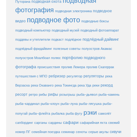
подводная
подводная охота
Путорана
фотография
подводное
подводная электроника
подводное фото
видео
подводные боксы
подводный музей
подводный компьютер
подводный фотоаппарат
подлёдный дайвинг
поддевы и утеплители
подкаст
подлёдное
подлёдный фридайвинг
полезные советы
полуостров Акамас
портфолио подводного
полуостров Моалбоал
полюс
фотографа
происшествия
пролив Лемера
пролив Скагеррак
ребризер
регуляторы
путешествия с МПО
регулятор
река
рекорд
Верзаска
река Окаванго
река Токингда
река Уда
реки
ресорт
рифы
ретро
рибы
розыгрыш
рыба-дьявол
рыба-камень
рыба-клоун
рыба-кардинал
рыба-луна
рыба-лягушка
рыба-
рэки
попугай
рыба-флейта
рыбалка
рыба фугу
самолёт
сафари
сафарийная яхта
сапбординг
сарганы
сардины
свежий
сивучи
сеноты
номер ПГ
семейная поездка
семинар
серые акулы