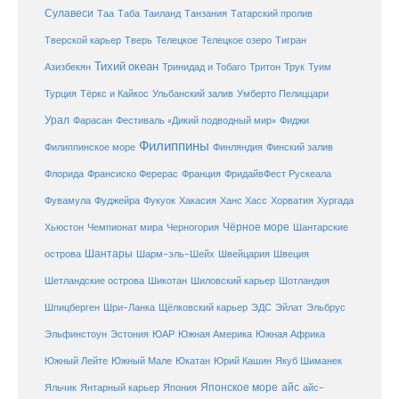
Сулавеси
Таиланд
Таа
Таба
Танзания
Татарский пролив
Телецкое озеро
Тверской карьер
Тверь
Телецкое
Тигран
Тихий океан
Трук
Азизбекян
Тринидад и Тобаго
Тритон
Туим
Турция
Тёркс и Кайкос
Ульбанский залив
Умберто Пелиццари
Урал
Фарасан
Фестиваль «Дикий подводный мир»
Фиджи
Филиппины
Филиппинское море
Финляндия
Финский залив
Флорида
Франсиско Ферерас
Франция
ФридайвФест Рускеала
Фувамула
Хургада
Фуджейра
Фукуок
Хакасия
Ханс Хасс
Хорватия
Чёрное море
Чемпионат мира
Шантарские
Хьюстон
Черногория
Шантары
острова
Шарм-эль-Шейх
Швейцария
Швеция
Шетландские острова
Шикотан
Шиловский карьер
Шотландия
Шпицберген
Шри-Ланка
Щёлковский карьер
ЭДС
Эйлат
Эльбрус
ЮАР
Эльфинстоун
Эстония
Южная Америка
Южная Африка
Юкатан
Юрий Кашин
Южный Лейте
Южный Мале
Якуб Шиманек
Японское море
айс
Яльчик
Янтарный карьер
Япония
айс-