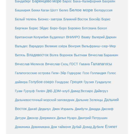
Баренцево море
Бандаберг
Барос
Баха-Калифорния
Бахрейн
Белое море
Башкирия
Бекки Каган Шотт
Белиз
Белоруссия
Белый тюлень
Бизнес-завтрак
Ближний Восток
Бонэйр
Борис
Бергман
Борис Эйдис
Боро-Боро
Боровно
Ботсвана
Бохол
Британская Колумбия
Будапешт
ВНИИРО
Вааву
Валерий Даркин
Венгрия
Вальдес
Варадеро
Великие озёра
Вильфранш-сюр-Мер
Владивосток
Волга
Витязь
Воронеж
Вьетнам
Вячеслав Баранкин
Галапагосы
Вячеслав Мелихов
Вячеслав Скоц
ГОСТ
Гавана
Галапогосские острова
Гили-Эйр
Годнурас
Гозо
Голландия
Голос
Голубое озеро
Греция
Гуадалупе
дайвера
Гондурас
Грузия
Гуам
ДКБ
Гурзуф
Гюлен
ДЭМ-клуб
Давид Веззаро
Дайвгруз
Дальний
Дальневосточный морской заповедник
Дальние Зеленцы
Восток
Дахаб
Дедалус
Джек Израиль
Джибути
Джидда
Джозеф
Дитури
Джохор
Дзержинск
Дилье Нуаро
Дмитрий Петрушин
Египет
Доминика
Доминикана
Дом тайменя
Дубай
Дэвид Дубиле