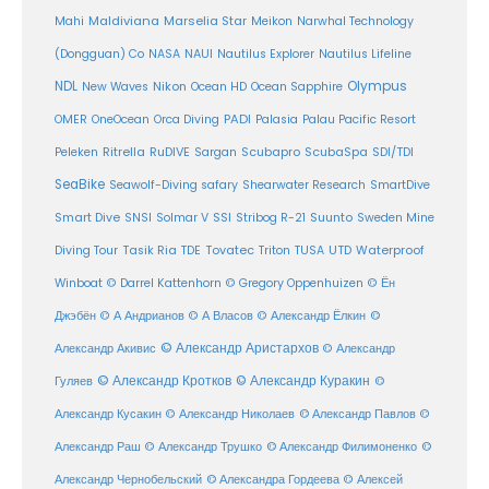
Maldiviana
Marselia Star
Mahi
Meikon
Narwhal Technology
(Dongguan) Co
NASA
NAUI
Nautilus Explorer
Nautilus Lifeline
Olympus
NDL
Nikon
New Waves
Ocean HD
Ocean Sapphire
PADI
OMER
OneOcean
Orca Diving
Palasia
Palau Pacific Resort
Ritrella
RuDIVE
Peleken
Sargan
Scubapro
ScubaSpa
SDI/TDI
SeaBike
Seawolf-Diving safary
Shearwater Research
SmartDive
SSI
Suunto
Smart Dive
SNSI
Solmar V
Stribog R-21
Sweden Mine
Diving Tour
Tasik Ria
TDE
Tovatec
Triton
TUSA
UTD
Waterproof
Winboat
© Darrel Kattenhorn
© Gregory Oppenhuizen
© Ён
Джэбён
© А Андрианов
© А Власов
© Александр Ёлкин
©
© Александр Аристархов
Александр Акивис
© Александр
© Александр Кротков
© Александр Куракин
Гуляев
©
Александр Кусакин
© Александр Николаев
© Александр Павлов
©
Александр Раш
© Александр Трушко
© Александр Филимоненко
©
Александр Чернобельский
© Александра Гордеева
© Алексей