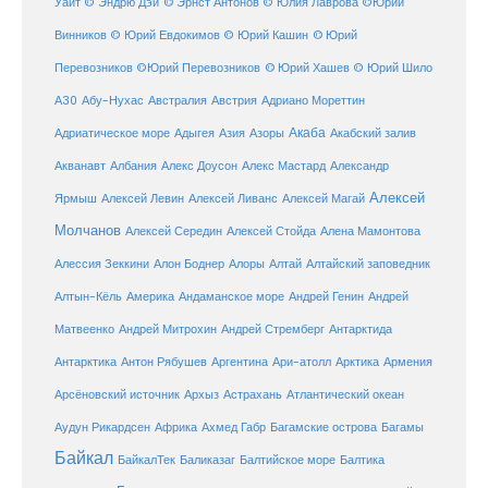
Уайт
© Эндрю Дэй
© Эрнст Антонов
© Юлия Лаврова
©Юрий
Винников
© Юрий Евдокимов
© Юрий Кашин
© Юрий
Перевозников
©Юрий Перевозников
© Юрий Хашев
© Юрий Шило
Австралия
А30
Абу-Нухас
Австрия
Адриано Мореттин
Акаба
Адриатическое море
Адыгея
Азия
Азоры
Акабский залив
Александр
Акванавт
Албания
Алекс Доусон
Алекс Мастард
Алексей
Ярмыш
Алексей Левин
Алексей Ливанс
Алексей Магай
Молчанов
Алексей Середин
Алексей Стойда
Алена Мамонтова
Алтай
Алессия Зеккини
Алон Боднер
Алоры
Алтайский заповедник
Алтын-Кёль
Америка
Андаманское море
Андрей Генин
Андрей
Антарктида
Матвеенко
Андрей Митрохин
Андрей Стремберг
Армения
Антарктика
Антон Рябушев
Аргентина
Ари-атолл
Арктика
Атлантический океан
Арсёновский источник
Архыз
Астрахань
Ахмед Габр
Багамы
Аудун Рикардсен
Африка
Багамские острова
Байкал
БайкалТек
Балтика
Баликазаг
Балтийское море