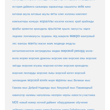
кейв
кальмары
каракатицы
история дайвинга
кашалоты
кино
киты
китовые акулы
китовая акула
клип
колонка
комплект
кораллы
компьютеры
косатки
космос
конкурс
краб
крабоеды
крабы
крокодилы
крылатки
лангусты
креветки
крыло
ларги
макро
ледники
лонгиманусы
луцианы
лёд
макрели
мангровый
манты
лес
мангры
маски
маяк
медведи
медузы
мировой рекорд
металлоискатели
метридиумы
мидии
мола-
морские ежи
морские
мола
моржи
морские драконы
морские ежы
звёзды
морские игуаны
морские котики
морские крокодилы
морские львы
морские леопарды
морской ангел
морской
морской конёк
мурены
заповедник
моря
мыс Великан
мыс
Гамова
мыс Доброй Надежды
мыс Кекурный
мыс Пирамидный
навигатор
нерпы
новости участника
налимы
наполеоны
неопрен
MDS
новый номер
оборудование
обучение
ночной дайвинг
дайвингу
озеро
одежда
озеро Балатон
озеро Гийибакшель
озеро