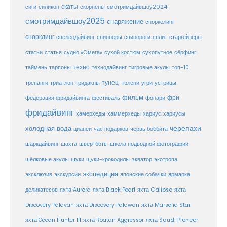
скаты
скорпены
смотримдайвшоу2024
сиги
силикон
смотримдайвшоу2025
снаряжение
сноркелинг
снорклинг
спелеодайвинг
спиннеры
спинороги
сплит
старгейзеры
статья
сухой костюм
статьи
судно «Омега»
сухопутное
сёрфинг
таймень
техно
технодайвинг
тарпоны
тигровые акулы
топ-10
тунец
тюлени
трепанги
триатлон
тридакны
угри
устрицы
фильм
фри
федерация фридайвинга
фестиваль
фонари
фридайвинг
хаммерхеды
хамерхеды
хариус
хариусы
черепахи
холодная вода
цианеи
час подарков
червь боббита
шахта
школа подводной фотографии
шаркдайвинг
швертботы
шёлковые акулы
щуки
щуки-крокодилы
экватор
экотропа
экспедиция
эксклюзив
экскурсии
японские собачки
ярмарка
деликатесов
яхта Aurora
яхта Black Pearl
яхта Calipso
яхта
Discovery Palavan
яхта Discovery Palawan
яхта Marselia Star
яхта Ocean Hunter III
яхта Roatan Aggressor
яхта Saudi Pioneer