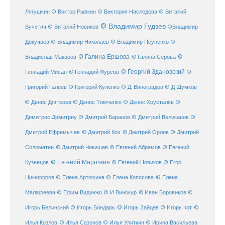
Лягушкин
© Виктор Рывкин
© Виктория Наследова
© Виталий
© Владимир Гудзев
Вучетич
© Виталий Новиков
©Владимир
Докучаев
© Владимир Николаев
© Владимир Псуненко
©
© Галина Ершова
© Галина Серова
©
Владислав Макаров
Геннадий Мисан
© Геннадий Фурсов
© Георгий Здановский
©
Григорий Галеев
© Григорий Куленко
© Д. Виноградов
© Д Шумков
© Денис Дягтерев
© Денис Тимченко
© Денис Хрусталёв
©
Димитрис Димитриу
© Дмитрий Баранов
© Дмитрий Великанов
©
© Дмитрий Орлов
Дмитрий Ефремычев
© Дмитрий Кох
© Дмитрий
Соломатин
© Дмитрий Чикишев
© Евгений Абрамов
© Евгений
© Евгений Марочкин
Кузнецов
© Евгений Новиков
© Егор
© Елена
Никифоров
© Елена Артюхина
© Елена Копосова
Малафеева
© Иван Боровиков
© Ефим Видинжо
© И Винокур
©
© Игорь Зайцев
Игорь Белинский
© Игорь Бондарь
© Игорь Кот
©
Илья Козлов
© Илья Сазонов
© Илья Улиткин
© Ирина Васильева