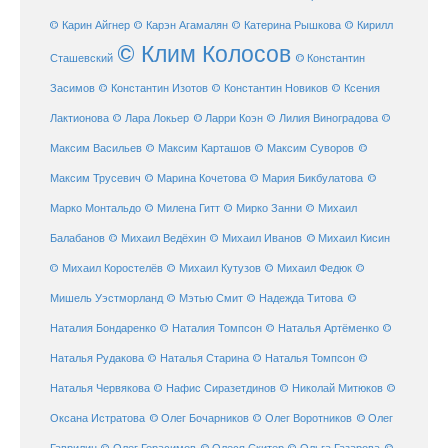
© Карин Айгнер
© Карэн Агамалян
© Катерина Рышкова
© Кирилл
© Клим Колосов
Сташевский
© Константин
Засимов
© Константин Изотов
© Константин Новиков
© Ксения
© Ларри Коэн
Лактионова
© Лара Локьер
© Лилия Виноградова
©
Максим Васильев
© Максим Карташов
© Максим Суворов
©
©
Максим Трусевич
© Марина Кочетова
© Мария Бикбулатова
Марко Монтальдо
© Милена Гитт
© Мирко Занни
© Михаил
© Михаил Кисин
Балабанов
© Михаил Ведёхин
© Михаил Иванов
© Михаил Коростелёв
© Михаил Кутузов
© Михаил Федюк
©
©
Мишель Уэстморланд
© Мэтью Смит
© Надежда Титова
Наталия Бондаренко
© Наталия Томпсон
© Наталья Артёменко
©
Наталья Рудакова
© Наталья Старина
© Наталья Томпсон
©
Наталья Червякова
© Нафис Сиразетдинов
© Николай Митюков
©
© Олег Бочарников
Оксана Истратова
© Олег Воротников
© Олег