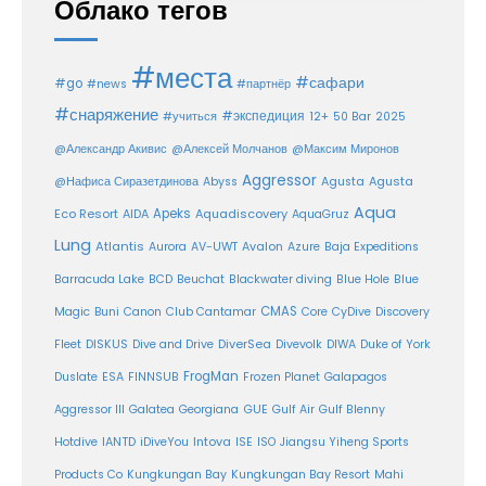
Облако тегов
#места
#сафари
#go
#news
#партнёр
#снаряжение
#экспедиция
12+
#учиться
50 Bar
2025
@Александр Акивис
@Алексей Молчанов
@Максим Миронов
Aggressor
Agusta
@Нафиса Сиразетдинова
Abyss
Agusta
Aqua
Eco Resort
Apeks
Aquadiscovery
AIDA
AquaGruz
Lung
Atlantis
Aurora
AV-UWT
Avalon
Azure
Baja Expeditions
Barracuda Lake
BCD
Beuchat
Blackwater diving
Blue Hole
Blue
CMAS
Magic
Buni
Canon
Club Cantamar
Core
CyDive
Discovery
DiverSea
Fleet
DISKUS
Dive and Drive
Divevolk
DIWA
Duke of York
FrogMan
Duslate
ESA
FINNSUB
Frozen Planet
Galapagos
Aggressor III
Galatea
Georgiana
GUE
Gulf Air
Gulf Blenny
Intova
Hotdive
IANTD
iDiveYou
ISE
ISO
Jiangsu Yiheng Sports
Products Co
Kungkungan Bay
Kungkungan Bay Resort
Mahi