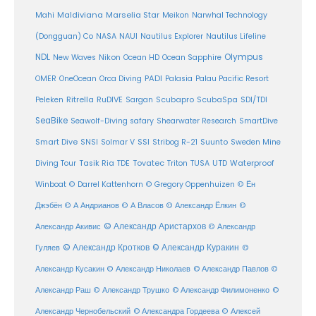
Maldiviana
Marselia Star
Mahi
Meikon
Narwhal Technology
(Dongguan) Co
NASA
NAUI
Nautilus Explorer
Nautilus Lifeline
Olympus
NDL
Nikon
New Waves
Ocean HD
Ocean Sapphire
PADI
OMER
OneOcean
Orca Diving
Palasia
Palau Pacific Resort
Ritrella
RuDIVE
Peleken
Sargan
Scubapro
ScubaSpa
SDI/TDI
SeaBike
Seawolf-Diving safary
Shearwater Research
SmartDive
SSI
Suunto
Smart Dive
SNSI
Solmar V
Stribog R-21
Sweden Mine
Diving Tour
Tasik Ria
TDE
Tovatec
Triton
TUSA
UTD
Waterproof
Winboat
© Darrel Kattenhorn
© Gregory Oppenhuizen
© Ён
Джэбён
© А Андрианов
© А Власов
© Александр Ёлкин
©
© Александр Аристархов
Александр Акивис
© Александр
© Александр Кротков
© Александр Куракин
Гуляев
©
Александр Кусакин
© Александр Николаев
© Александр Павлов
©
Александр Раш
© Александр Трушко
© Александр Филимоненко
©
Александр Чернобельский
© Александра Гордеева
© Алексей