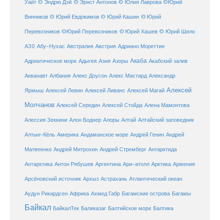
Уайт
© Эндрю Дэй
© Эрнст Антонов
© Юлия Лаврова
©Юрий
Винников
© Юрий Евдокимов
© Юрий Кашин
© Юрий
Перевозников
©Юрий Перевозников
© Юрий Хашев
© Юрий Шило
Австралия
А30
Абу-Нухас
Австрия
Адриано Мореттин
Акаба
Адриатическое море
Адыгея
Азия
Азоры
Акабский залив
Александр
Акванавт
Албания
Алекс Доусон
Алекс Мастард
Алексей
Ярмыш
Алексей Левин
Алексей Ливанс
Алексей Магай
Молчанов
Алексей Середин
Алексей Стойда
Алена Мамонтова
Алтай
Алессия Зеккини
Алон Боднер
Алоры
Алтайский заповедник
Алтын-Кёль
Америка
Андаманское море
Андрей Генин
Андрей
Антарктида
Матвеенко
Андрей Митрохин
Андрей Стремберг
Армения
Антарктика
Антон Рябушев
Аргентина
Ари-атолл
Арктика
Атлантический океан
Арсёновский источник
Архыз
Астрахань
Ахмед Габр
Багамы
Аудун Рикардсен
Африка
Багамские острова
Байкал
БайкалТек
Балтика
Баликазаг
Балтийское море