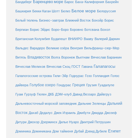
Баренцево море
Бандаберг
Барос
Баха-Калифорния
Бахрейн
Белое море
Башкирия
Бекки Каган Шотт
Белиз
Белоруссия
Белый тюлень
Бизнес-завтрак
Ближний Восток
Бонэйр
Борис
Бергман
Борис Эйдис
Боро-Боро
Боровно
Ботсвана
Бохол
Британская Колумбия
Будапешт
ВНИИРО
Вааву
Валерий Даркин
Венгрия
Вальдес
Варадеро
Великие озёра
Вильфранш-сюр-Мер
Владивосток
Волга
Витязь
Воронеж
Вьетнам
Вячеслав Баранкин
Галапагосы
Вячеслав Мелихов
Вячеслав Скоц
ГОСТ
Гавана
Галапогосские острова
Гили-Эйр
Годнурас
Гозо
Голландия
Голос
Голубое озеро
Греция
Гуадалупе
дайвера
Гондурас
Грузия
Гуам
ДКБ
Гурзуф
Гюлен
ДЭМ-клуб
Давид Веззаро
Дайвгруз
Дальний
Дальневосточный морской заповедник
Дальние Зеленцы
Восток
Дахаб
Дедалус
Джек Израиль
Джибути
Джидда
Джозеф
Дитури
Джохор
Дзержинск
Дилье Нуаро
Дмитрий Петрушин
Египет
Доминика
Доминикана
Дом тайменя
Дубай
Дэвид Дубиле