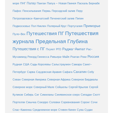
море
Палау
Папуа – Новая Гвинея
ПНГ
Панган
Паскаль Бернабе
Перу
Пафос
Пенсильвания
Пермь
Персидский залив
Петропавловск-Камчатский
Печенегский залив
Пипин
Приморье
Полярный Круг
Подмосковье
Пол Никлен
Португалия
Путешествия
Путешествия ПГ
Пуло-Вех
журнала Предельная Глубина
Путешествия с ПГ
Раджа-Ампат
Пхукет
РГО
Рас-
Россия
Мухаммед
Рекорд Гиннесса
Ривьера-Майя
Роатан
Роки
США
Сады Королевы
Рудная
Сальстраумен
Самара
Санкт-
Сахалин
Саудовская Аравия
Себу
Петербург
Сарва
Сафага
Севан
Северная Америка
Северная Африка
Северное Бирджалы
Сейшелы
Северное море
Северный Мале
Сергей Крылов
Сергей
Куликов
Сибирь
Сиг
Симиланы
Синявинское озеро
Сипадан
Скотт
Соловки
Соревнования
Портелли
Смычка
Сокорро
Соронг
Сочи
Средиземное море
Спас-Каменка
Стивен Кинен
Сува
Судан