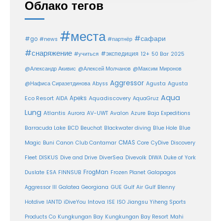
Облако тегов
#места
#сафари
#go
#news
#партнёр
#снаряжение
#экспедиция
12+
#учиться
50 Bar
2025
@Александр Акивис
@Алексей Молчанов
@Максим Миронов
Aggressor
Agusta
@Нафиса Сиразетдинова
Abyss
Agusta
Aqua
Eco Resort
Apeks
Aquadiscovery
AIDA
AquaGruz
Lung
Atlantis
Aurora
AV-UWT
Avalon
Azure
Baja Expeditions
Barracuda Lake
BCD
Beuchat
Blackwater diving
Blue Hole
Blue
CMAS
Magic
Buni
Canon
Club Cantamar
Core
CyDive
Discovery
DiverSea
Fleet
DISKUS
Dive and Drive
Divevolk
DIWA
Duke of York
FrogMan
Duslate
ESA
FINNSUB
Frozen Planet
Galapagos
Aggressor III
Galatea
Georgiana
GUE
Gulf Air
Gulf Blenny
Intova
Hotdive
IANTD
iDiveYou
ISE
ISO
Jiangsu Yiheng Sports
Products Co
Kungkungan Bay
Kungkungan Bay Resort
Mahi