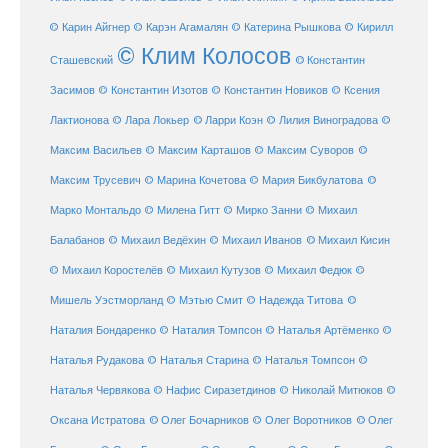
© Карин Айгнер
© Карэн Агамалян
© Катерина Рышкова
© Кирилл
© Клим Колосов
Сташевский
© Константин
Засимов
© Константин Изотов
© Константин Новиков
© Ксения
© Ларри Коэн
Лактионова
© Лара Локьер
© Лилия Виноградова
©
Максим Васильев
© Максим Карташов
© Максим Суворов
©
©
Максим Трусевич
© Марина Кочетова
© Мария Бикбулатова
Марко Монтальдо
© Милена Гитт
© Мирко Занни
© Михаил
© Михаил Кисин
Балабанов
© Михаил Ведёхин
© Михаил Иванов
© Михаил Коростелёв
© Михаил Кутузов
© Михаил Федюк
©
©
Мишель Уэстморланд
© Мэтью Смит
© Надежда Титова
Наталия Бондаренко
© Наталия Томпсон
© Наталья Артёменко
©
Наталья Рудакова
© Наталья Старина
© Наталья Томпсон
©
Наталья Червякова
© Нафис Сиразетдинов
© Николай Митюков
©
© Олег Бочарников
Оксана Истратова
© Олег Воротников
© Олег