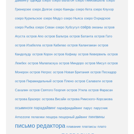
дайвингу
озеро
одежда
озеро Балатон
озеро Гийибакшель
озеро
Грюнерзее
озеро Долгое
озеро Каинды
озеро Кета
озеро Клухор
озеро Курильское
озеро Медуз
озеро Ньяса
озеро Охридское
озёра
озеро Рыбка
озеро Севан
озеро Хубсугул
океаны
остров
Агуста
остров Апо
остров Бальтра
остров Батанта
остров Гато
остров Изабелла
остров Кабилао
остров Калангаман
остров
Кандолуду
остров Корон
остров Кофиау
остров Кювервиль
остров
остров
Лембех
остров Малапаскуа
остров Миндоро
остров Мисул
Монерон
остров Негрос
остров Новая Британия
остров Пескадор
остров Пирамидальный
остров Плено
остров Салавати
остров
Сахалин
остров Святого Георгия
остров Утила
остров Фарасан
острова Бразерс
острова Висайи
острова Римского-Корсакова
осьминоги
парадайвинг
парус
парафридайвинг
парусник
пещерный дайвинг
пингвины
Amazone
пелагики
пещера
письмо редактора
плато
плавание
платаксы