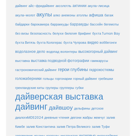
актинии
акула-лисица
дайвинг
айс-фридайвинг
аксолотль
акулы
афиша
анемоны
акула-молот
алко
атоллы
багаж
барракуды
бассейн
байдарки
барокамера
барраккуды
бегемоты
белухи
брифинг
без визы
безопасность
билогия
бухта Tumon Bay
видео
бухта Витязь
бухта Кологерас
бухта Чупрова
воббегонги
водолазное дело
высокогорный дайвинг
водопад
волонтеры
выставка
выставка подводной фотографии
гаммарусы
герои глубины
гидрокостюмы
гастрономический дайвинг
голожаберники
горгонарии
горный дайвинг
гребешки
гольцы
груперы
губки
гренландские киты
групперы
дайверская выставка
дайвинг
дайвшоу
дельфины
детское
диалогиMDS2024
дневные чтения
дюгони
жабры
жемчуг
залив
Кимбе
залив Константина
залив Петра Великого
залив Туфи
заповедник
интервью
игуаны
изоподы
инструктор
интродайвинг