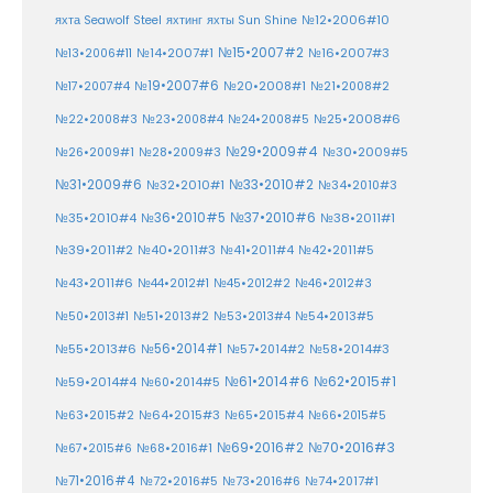
№12•2006#10
яхта Seawolf Steel
яхтинг
яхты Sun Shine
№15•2007#2
№14•2007#1
№16•2007#3
№13•2006#11
№19•2007#6
№20•2008#1
№17•2007#4
№21•2008#2
№25•2008#6
№22•2008#3
№23•2008#4
№24•2008#5
№29•2009#4
№30•2009#5
№26•2009#1
№28•2009#3
№33•2010#2
№31•2009#6
№32•2010#1
№34•2010#3
№37•2010#6
№35•2010#4
№36•2010#5
№38•2011#1
№39•2011#2
№40•2011#3
№41•2011#4
№42•2011#5
№43•2011#6
№44•2012#1
№45•2012#2
№46•2012#3
№50•2013#1
№51•2013#2
№53•2013#4
№54•2013#5
№55•2013#6
№56•2014#1
№58•2014#3
№57•2014#2
№61•2014#6
№62•2015#1
№59•2014#4
№60•2014#5
№64•2015#3
№63•2015#2
№65•2015#4
№66•2015#5
№70•2016#3
№69•2016#2
№67•2015#6
№68•2016#1
№71•2016#4
№72•2016#5
№73•2016#6
№74•2017#1