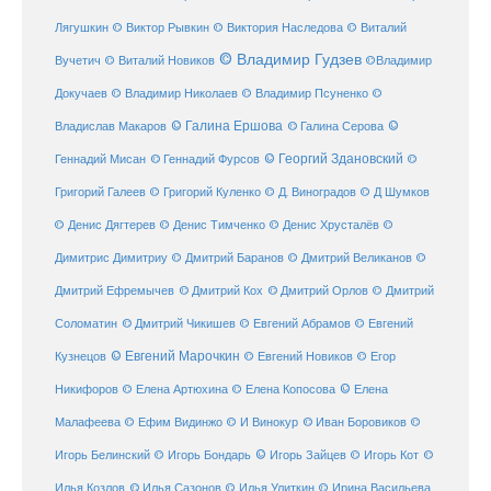
Лягушкин
© Виктор Рывкин
© Виктория Наследова
© Виталий
© Владимир Гудзев
Вучетич
© Виталий Новиков
©Владимир
Докучаев
© Владимир Николаев
© Владимир Псуненко
©
© Галина Ершова
© Галина Серова
©
Владислав Макаров
Геннадий Мисан
© Геннадий Фурсов
© Георгий Здановский
©
Григорий Галеев
© Григорий Куленко
© Д. Виноградов
© Д Шумков
© Денис Дягтерев
© Денис Тимченко
© Денис Хрусталёв
©
Димитрис Димитриу
© Дмитрий Баранов
© Дмитрий Великанов
©
© Дмитрий Орлов
Дмитрий Ефремычев
© Дмитрий Кох
© Дмитрий
Соломатин
© Дмитрий Чикишев
© Евгений Абрамов
© Евгений
© Евгений Марочкин
Кузнецов
© Евгений Новиков
© Егор
© Елена
Никифоров
© Елена Артюхина
© Елена Копосова
Малафеева
© Иван Боровиков
© Ефим Видинжо
© И Винокур
©
© Игорь Зайцев
Игорь Белинский
© Игорь Бондарь
© Игорь Кот
©
Илья Козлов
© Илья Сазонов
© Илья Улиткин
© Ирина Васильева