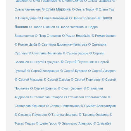
Гаврилин
© Олег Герасимов
© Олеся Скитер
© Ольга Газарова
©
© Ольга Маркина
© Ольга Торри
Ольга Каменская
© Ольга Тур
© Павел Дивин
© Павел
© Павел Калюжный
© Павел Колпаков
Лапшин
© Павел Чистяков
© Павел Окишев
© Педро
© Роман Воробьёв
© Роман Фомин
Васконселос
© Петр Стрелков
© Роман Цыба
© Светлана Доронина-Филатова
© Светлана
Суслова
© Светлана Филатова
© Сергей Барков
© Сергей
© Сергей Горпинюк
Васильев
© Сергей Глущенко
© Сергей
Гурский
© Сергей Кондрашин
© Сергей Куриков
© Сергей Лазарев
© Сергей Макаров
© Сергей Озеров
© Сергей Порхачев
© Сергей
© Станислав
Порхачёв
© Сергей Шевчук
© Скотт Берчем
Андропов
© Станислав Захаров
© Станислав Стельмахович
©
Станислав Юрченко
© Степан Решетников
© Сумбат Александров
© Татьяна Иванова
© Татьяна Опарина
© Сюзанна Паульсен
©
Томас Пешак
© Шейн Гросс
© Эвангелос Алевизос
© Элизабет