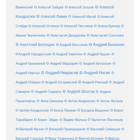
© Алексей
© Алексей Зайцев
Важинский
© Алексей Зозуля
Кондратюк
© Алексей Левин
© Алексей
© Алексей Магай
Стойда
© Алексей Устинов
© Алексей Чистяков
© Алёна Бренер
©
Амина Черниченко
© Анастасия Диодорова
© Анастасия Соколова
© Анатолий Белощин
© Андрей Бизюкин
© Андрей Бессонов
©
©Андрей Городисский
© Андрей Замятин
© Андрей Кашин
Андрей Крапивной
©
© Андрей Маркарян
© Андрей Митрохин
© Андрей Некрасов
© Андрей Носик
Андрей Нарчук
©
© Андрей Рянский
Андрей Оборин
© Андрей Островский
© Андрей
© Андрей Шпатак
Самарин
© Андрей Сидоров
© Андрос
Папагеоргиу
© Анна Гришина
© Антон Андреенко
© Антон Жучков
© Беата Лерман
© Артём Кондратьев
© Богдана Ващенко
© Борис
Тарабарин
© Борис Эйдис
© Вадим Малыш
© Валентин Васильев
© Валерий Мухин
© Валерий Прапорщиков
© Василий Сибирцев
©
© Виктор
Василий Соколов
© Вера Толкачева
© Виктор Иголкин