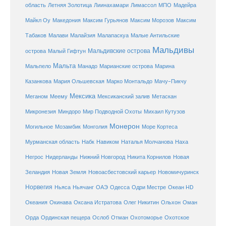
Летняя Золотица
область
Лиинахамари
Лимассол
МПО
Мадейра
Майкл Оу
Македония
Максим Гурьянов
Максим Морозов
Максим
Малайзия
Табаков
Малави
Малапаскуа
Малые Антильские
Мальдивы
Мальдивские острова
острова
Малый Гифтун
Мальта
Мальпело
Манадо
Марианские острова
Марина
Мачу-Пикчу
Казанкова
Мария Ольшевская
Марко Монтальдо
Мексика
Мексиканский залив
Меганом
Меему
Метаскан
Микронезия
Миндоро
Мир Подводной Охоты
Михаил Кутузов
Монерон
Монголия
Могильное
Мозамбик
Море Кортеса
Мурманская область
Набк
Навиком
Наталья Молчанова
Наха
Негрос
Нидерланды
Нижний Новгород
Никита Корнилов
Новая
Зеландия
Новая Земля
Новоасбестовский карьер
Новомичуринск
Норвегия
Океан HD
Ньяса
Ньячанг
ОАЭ
Одесса
Одри Местре
Океания
Окинава
Оксана Истратова
Олег Никитин
Ольхон
Оман
Охотоморье
Охотское
Орда
Ординская пещера
Ослоб
Отман