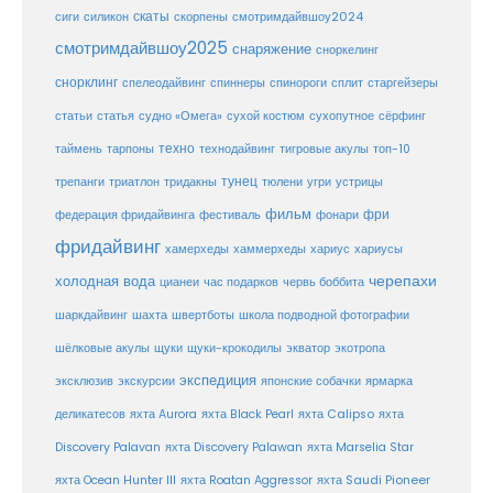
скаты
скорпены
смотримдайвшоу2024
сиги
силикон
смотримдайвшоу2025
снаряжение
сноркелинг
снорклинг
спелеодайвинг
спиннеры
спинороги
сплит
старгейзеры
статья
сухой костюм
статьи
судно «Омега»
сухопутное
сёрфинг
таймень
техно
технодайвинг
тарпоны
тигровые акулы
топ-10
тунец
тюлени
трепанги
триатлон
тридакны
угри
устрицы
фильм
фри
федерация фридайвинга
фестиваль
фонари
фридайвинг
хаммерхеды
хамерхеды
хариус
хариусы
черепахи
холодная вода
цианеи
час подарков
червь боббита
шахта
школа подводной фотографии
шаркдайвинг
швертботы
шёлковые акулы
щуки
щуки-крокодилы
экватор
экотропа
экспедиция
эксклюзив
экскурсии
японские собачки
ярмарка
деликатесов
яхта Aurora
яхта Black Pearl
яхта Calipso
яхта
Discovery Palavan
яхта Discovery Palawan
яхта Marselia Star
яхта Ocean Hunter III
яхта Roatan Aggressor
яхта Saudi Pioneer