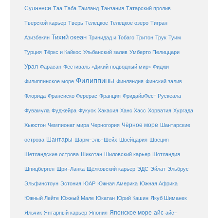
Сулавеси
Таиланд
Таа
Таба
Танзания
Татарский пролив
Телецкое озеро
Тверской карьер
Тверь
Телецкое
Тигран
Тихий океан
Трук
Азизбекян
Тринидад и Тобаго
Тритон
Туим
Турция
Тёркс и Кайкос
Ульбанский залив
Умберто Пелиццари
Урал
Фарасан
Фестиваль «Дикий подводный мир»
Фиджи
Филиппины
Филиппинское море
Финляндия
Финский залив
Флорида
Франсиско Ферерас
Франция
ФридайвФест Рускеала
Фувамула
Хургада
Фуджейра
Фукуок
Хакасия
Ханс Хасс
Хорватия
Чёрное море
Чемпионат мира
Шантарские
Хьюстон
Черногория
Шантары
острова
Шарм-эль-Шейх
Швейцария
Швеция
Шетландские острова
Шикотан
Шиловский карьер
Шотландия
Шпицберген
Шри-Ланка
Щёлковский карьер
ЭДС
Эйлат
Эльбрус
ЮАР
Эльфинстоун
Эстония
Южная Америка
Южная Африка
Юкатан
Юрий Кашин
Южный Лейте
Южный Мале
Якуб Шиманек
Японское море
айс
Яльчик
Янтарный карьер
Япония
айс-