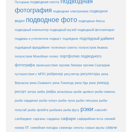
подводная
подводная охота
Путорана
фотография
подводное
подводная электроника
подводное фото
видео
подводные боксы
подводный музей
подводный компьютер
подводный фотоаппарат
подлёдный дайвинг
поддевы и утеплители
подкаст
подлёдное
подлёдный фридайвинг
полезные советы
полуостров Акамас
портфолио подводного
полуостров Моалбоал
полюс
фотографа
происшествия
пролив Лемера
пролив Скагеррак
ребризер
регуляторы
путешествия с МПО
регулятор
река
рекорд
Верзаска
река Окаванго
река Токингда
река Уда
реки
ресорт
рифы
ретро
рибы
розыгрыш
рыба-дьявол
рыба-камень
рыба-клоун
рыба-кардинал
рыба-луна
рыба-лягушка
рыба-
рэки
попугай
рыба-флейта
рыбалка
рыба фугу
самолёт
сафари
сафарийная яхта
сапбординг
сарганы
сардины
свежий
сивучи
сеноты
номер ПГ
семейная поездка
семинар
серые акулы