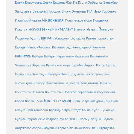
Елена Кашина
Елена Воронцова
Жак Ив Кусто
Забаргад
Занзибар
ИИ
Заполярье
Звёздный Городок
Зитун
Змеиный
Иван Горбенко
Индонезия
Индийский океан
Ионическое море
Иордания
Искусственный интеллект
Иркутск
Италия
Итуруп
Йонагуни
Кабардино-Балкария
Казахстан
Йоханнесбург
КПДР
КФ
Казань
Каинды
Кайос-Кочинос
Калининград
Калифорния
Камигин
Камчатка
Карачаево-Черкесия
Канада
Канары
Карачаево-
Карибское море
Карибы
Черкессия
Карелия
Карлос Косте
Картеш
Катар
Каш
Кипр
Кейптаун
Кильдин
Козумель
Кокос
Кольский
полуостров
Комодо
Константин Белоусов
Константин Вальков
Константин Изотов
Константин Новиков
Коралловый треугольник
Красное море
Корея
Коста-Рика
Красноярский край
Кристиан
Куба
Крым
Скауге
Кристиансанн
Крокодил
Кронштадт
Кунашир
Курилы
Курильские острова
Кусто
Кёльн
Лааму
Лагуна
Ладога
Ладожское озеро
Лазурный карьер
Лама
Лембех
Ленинградская