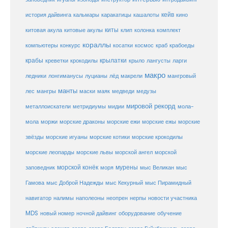
кейв
кальмары
каракатицы
история дайвинга
кашалоты
кино
киты
китовые акулы
китовая акула
клип
колонка
комплект
кораллы
компьютеры
косатки
космос
конкурс
краб
крабоеды
крабы
крокодилы
крылатки
лангусты
креветки
крыло
ларги
макро
ледники
лонгиманусы
луцианы
лёд
макрели
мангровый
манты
лес
мангры
маски
маяк
медведи
медузы
мировой рекорд
металлоискатели
метридиумы
мидии
мола-
морские ежи
морские
мола
моржи
морские драконы
морские ежы
звёзды
морские игуаны
морские котики
морские крокодилы
морские львы
морские леопарды
морской ангел
морской
морской конёк
мурены
заповедник
моря
мыс Великан
мыс
Гамова
мыс Доброй Надежды
мыс Кекурный
мыс Пирамидный
навигатор
нерпы
новости участника
налимы
наполеоны
неопрен
MDS
новый номер
оборудование
обучение
ночной дайвинг