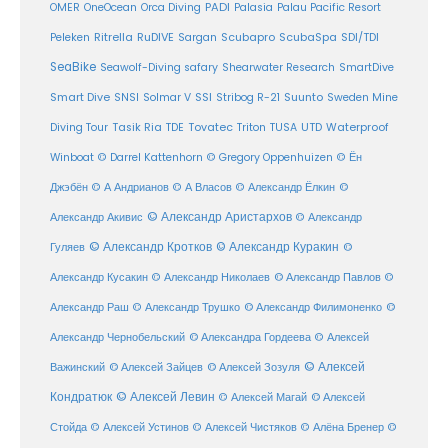
PADI
OMER
OneOcean
Orca Diving
Palasia
Palau Pacific Resort
Ritrella
RuDIVE
Peleken
Sargan
Scubapro
ScubaSpa
SDI/TDI
SeaBike
Seawolf-Diving safary
Shearwater Research
SmartDive
SSI
Suunto
Smart Dive
SNSI
Solmar V
Stribog R-21
Sweden Mine
Diving Tour
Tasik Ria
TDE
Tovatec
Triton
TUSA
UTD
Waterproof
Winboat
© Darrel Kattenhorn
© Gregory Oppenhuizen
© Ён
Джэбён
© А Андрианов
© А Власов
© Александр Ёлкин
©
© Александр Аристархов
Александр Акивис
© Александр
© Александр Кротков
© Александр Куракин
Гуляев
©
Александр Кусакин
© Александр Николаев
© Александр Павлов
©
Александр Раш
© Александр Трушко
© Александр Филимоненко
©
Александр Чернобельский
© Александра Гордеева
© Алексей
© Алексей
© Алексей Зайцев
Важинский
© Алексей Зозуля
Кондратюк
© Алексей Левин
© Алексей
© Алексей Магай
Стойда
© Алексей Устинов
© Алексей Чистяков
© Алёна Бренер
©