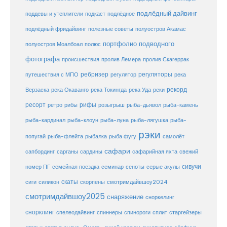
подлёдный дайвинг
поддевы и утеплители
подкаст
подлёдное
подлёдный фридайвинг
полезные советы
полуостров Акамас
портфолио подводного
полуостров Моалбоал
полюс
фотографа
происшествия
пролив Лемера
пролив Скагеррак
ребризер
регуляторы
путешествия с МПО
регулятор
река
рекорд
Верзаска
река Окаванго
река Токингда
река Уда
реки
ресорт
рифы
ретро
рибы
розыгрыш
рыба-дьявол
рыба-камень
рыба-клоун
рыба-кардинал
рыба-луна
рыба-лягушка
рыба-
рэки
попугай
рыба-флейта
рыбалка
рыба фугу
самолёт
сафари
сафарийная яхта
сапбординг
сарганы
сардины
свежий
сивучи
сеноты
номер ПГ
семейная поездка
семинар
серые акулы
скаты
скорпены
смотримдайвшоу2024
сиги
силикон
смотримдайвшоу2025
снаряжение
сноркелинг
снорклинг
спелеодайвинг
спиннеры
спинороги
сплит
старгейзеры