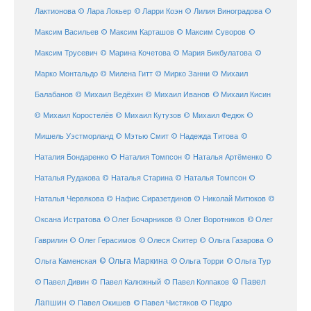
© Ларри Коэн
Лактионова
© Лара Локьер
© Лилия Виноградова
©
Максим Васильев
© Максим Карташов
© Максим Суворов
©
©
Максим Трусевич
© Марина Кочетова
© Мария Бикбулатова
Марко Монтальдо
© Милена Гитт
© Мирко Занни
© Михаил
© Михаил Кисин
Балабанов
© Михаил Ведёхин
© Михаил Иванов
© Михаил Коростелёв
© Михаил Кутузов
© Михаил Федюк
©
©
Мишель Уэстморланд
© Мэтью Смит
© Надежда Титова
Наталия Бондаренко
© Наталия Томпсон
© Наталья Артёменко
©
Наталья Рудакова
© Наталья Старина
© Наталья Томпсон
©
Наталья Червякова
© Нафис Сиразетдинов
© Николай Митюков
©
© Олег Бочарников
Оксана Истратова
© Олег Воротников
© Олег
Гаврилин
© Олег Герасимов
© Олеся Скитер
© Ольга Газарова
©
© Ольга Маркина
© Ольга Торри
Ольга Каменская
© Ольга Тур
© Павел Дивин
© Павел
© Павел Калюжный
© Павел Колпаков
Лапшин
© Павел Чистяков
© Павел Окишев
© Педро