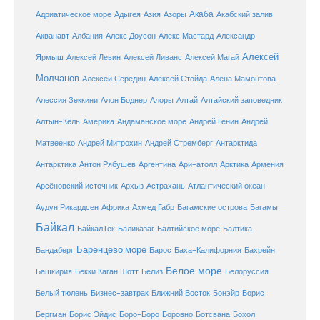
Акаба
Адриатическое море
Адыгея
Азия
Азоры
Акабский залив
Александр
Акванавт
Албания
Алекс Доусон
Алекс Мастард
Алексей
Ярмыш
Алексей Левин
Алексей Ливанс
Алексей Магай
Молчанов
Алексей Середин
Алексей Стойда
Алена Мамонтова
Алтай
Алессия Зеккини
Алон Боднер
Алоры
Алтайский заповедник
Алтын-Кёль
Америка
Андаманское море
Андрей Генин
Андрей
Антарктида
Матвеенко
Андрей Митрохин
Андрей Стремберг
Армения
Антарктика
Антон Рябушев
Аргентина
Ари-атолл
Арктика
Атлантический океан
Арсёновский источник
Архыз
Астрахань
Ахмед Габр
Багамы
Аудун Рикардсен
Африка
Багамские острова
Байкал
БайкалТек
Балтика
Баликазаг
Балтийское море
Баренцево море
Бандаберг
Барос
Баха-Калифорния
Бахрейн
Белое море
Башкирия
Бекки Каган Шотт
Белиз
Белоруссия
Белый тюлень
Бизнес-завтрак
Ближний Восток
Бонэйр
Борис
Бергман
Борис Эйдис
Боро-Боро
Боровно
Ботсвана
Бохол