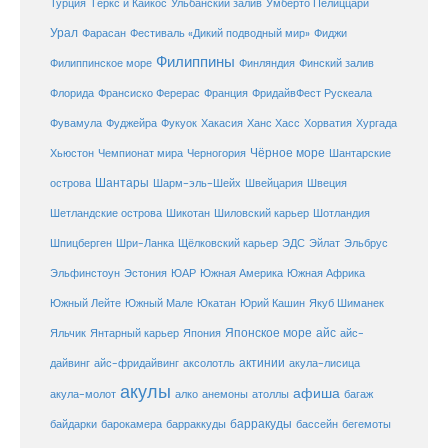
Турция
Тёркс и Кайкос
Ульбанский залив
Умберто Пелиццари
Урал
Фарасан
Фестиваль «Дикий подводный мир»
Фиджи
Филиппины
Филиппинское море
Финляндия
Финский залив
Флорида
Франсиско Ферерас
Франция
ФридайвФест Рускеала
Фувамула
Хургада
Фуджейра
Фукуок
Хакасия
Ханс Хасс
Хорватия
Чёрное море
Чемпионат мира
Шантарские
Хьюстон
Черногория
Шантары
острова
Шарм-эль-Шейх
Швейцария
Швеция
Шетландские острова
Шикотан
Шиловский карьер
Шотландия
Шпицберген
Шри-Ланка
Щёлковский карьер
ЭДС
Эйлат
Эльбрус
ЮАР
Эльфинстоун
Эстония
Южная Америка
Южная Африка
Юкатан
Юрий Кашин
Южный Лейте
Южный Мале
Якуб Шиманек
Японское море
айс
Яльчик
Янтарный карьер
Япония
айс-
актинии
акула-лисица
дайвинг
айс-фридайвинг
аксолотль
акулы
афиша
анемоны
акула-молот
алко
атоллы
багаж
барракуды
бассейн
байдарки
барокамера
барраккуды
бегемоты