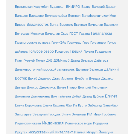
Британская Колумбия
Будапешт
ВНИИРО
Вааву
Валерий Даркин
Венгрия
Вальдес
Варадеро
Великие озёра
Вильфранш-сюр-Мер
Владивосток
Волга
Витязь
Воронеж
Вьетнам
Вячеслав Баранкин
Галапагосы
Вячеслав Мелихов
Вячеслав Скоц
ГОСТ
Гавана
Галапогосские острова
Гили-Эйр
Годнурас
Гозо
Голландия
Голос
Голубое озеро
Греция
Гуадалупе
дайвера
Гондурас
Грузия
Гуам
ДКБ
Гурзуф
Гюлен
ДЭМ-клуб
Давид Веззаро
Дайвгруз
Дальний
Дальневосточный морской заповедник
Дальние Зеленцы
Восток
Дахаб
Дедалус
Джек Израиль
Джибути
Джидда
Джозеф
Дитури
Джохор
Дзержинск
Дилье Нуаро
Дмитрий Петрушин
Египет
Доминика
Доминикана
Дом тайменя
Дубай
Дэвид Дубиле
Елена Кашина
Елена Воронцова
Жак Ив Кусто
Забаргад
Занзибар
ИИ
Заполярье
Звёздный Городок
Зитун
Змеиный
Иван Горбенко
Индонезия
Индийский океан
Ионическое море
Иордания
Искусственный интеллект
Иркутск
Италия
Итуруп
Йонагуни