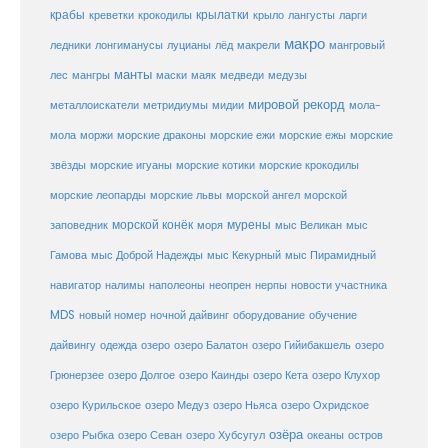
крабы
крокодилы
крылатки
лангусты
креветки
крыло
ларги
макро
ледники
лонгиманусы
луцианы
лёд
макрели
мангровый
манты
лес
мангры
маски
маяк
медведи
медузы
мировой рекорд
металлоискатели
метридиумы
мидии
мола-
морские ежи
морские
мола
моржи
морские драконы
морские ежы
звёзды
морские игуаны
морские котики
морские крокодилы
морские львы
морские леопарды
морской ангел
морской
морской конёк
мурены
заповедник
моря
мыс Великан
мыс
Гамова
мыс Доброй Надежды
мыс Кекурный
мыс Пирамидный
навигатор
нерпы
новости участника
налимы
наполеоны
неопрен
MDS
новый номер
оборудование
обучение
ночной дайвинг
дайвингу
озеро
одежда
озеро Балатон
озеро Гийибакшель
озеро
Грюнерзее
озеро Долгое
озеро Каинды
озеро Кета
озеро Клухор
озеро Курильское
озеро Медуз
озеро Ньяса
озеро Охридское
озёра
озеро Рыбка
озеро Севан
озеро Хубсугул
океаны
остров