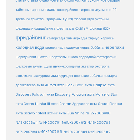
статья
сухой костюм
статьи
судно «Омега»
сухопутное
сёрфинг
таймень
техно
технодайвинг
тарпоны
тигровые акулы
топ-10
тунец
тюлени
трепанги
триатлон
тридакны
угри
устрицы
фильм
фри
федерация фридайвинга
фестиваль
фонари
фридайвинг
хаммерхеды
хамерхеды
хариус
хариусы
черепахи
холодная вода
цианеи
час подарков
червь боббита
шахта
школа подводной фотографии
шаркдайвинг
швертботы
шёлковые акулы
щуки
щуки-крокодилы
экватор
экотропа
экспедиция
эксклюзив
экскурсии
японские собачки
ярмарка
деликатесов
яхта Aurora
яхта Black Pearl
яхта Calipso
яхта
Discovery Palavan
яхта Discovery Palawan
яхта Marselia Star
яхта Ocean Hunter III
яхта Roatan Aggressor
яхта Saudi Pioneer
№12•2006#10
яхта Seawolf Steel
яхтинг
яхты Sun Shine
№15•2007#2
№14•2007#1
№16•2007#3
№13•2006#11
№19•2007#6
№20•2008#1
№17•2007#4
№21•2008#2