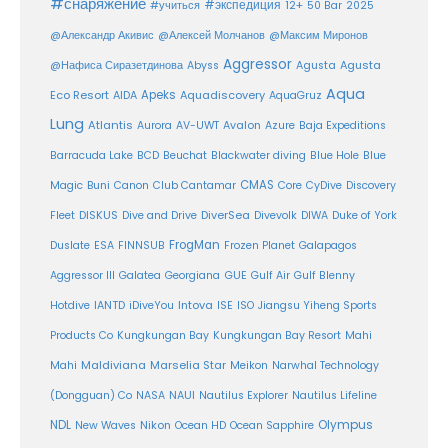
#снаряжение
#экспедиция
12+
#учиться
50 Bar
2025
@Александр Акивис
@Алексей Молчанов
@Максим Миронов
Aggressor
Agusta
@Нафиса Сиразетдинова
Abyss
Agusta
Aqua
Eco Resort
Apeks
Aquadiscovery
AIDA
AquaGruz
Lung
Atlantis
Aurora
AV-UWT
Avalon
Azure
Baja Expeditions
Barracuda Lake
BCD
Beuchat
Blackwater diving
Blue Hole
Blue
CMAS
Magic
Buni
Canon
Club Cantamar
Core
CyDive
Discovery
DiverSea
Fleet
DISKUS
Dive and Drive
Divevolk
DIWA
Duke of York
FrogMan
Duslate
ESA
FINNSUB
Frozen Planet
Galapagos
Aggressor III
Galatea
Georgiana
GUE
Gulf Air
Gulf Blenny
Intova
Hotdive
IANTD
iDiveYou
ISE
ISO
Jiangsu Yiheng Sports
Products Co
Kungkungan Bay
Kungkungan Bay Resort
Mahi
Maldiviana
Marselia Star
Mahi
Meikon
Narwhal Technology
(Dongguan) Co
NASA
NAUI
Nautilus Explorer
Nautilus Lifeline
Olympus
NDL
Nikon
New Waves
Ocean HD
Ocean Sapphire