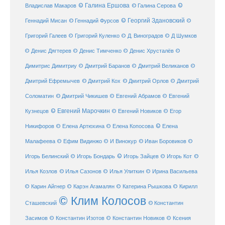
© Галина Ершова
© Галина Серова
©
Владислав Макаров
Геннадий Мисан
© Геннадий Фурсов
© Георгий Здановский
©
Григорий Галеев
© Григорий Куленко
© Д. Виноградов
© Д Шумков
© Денис Дягтерев
© Денис Тимченко
© Денис Хрусталёв
©
Димитрис Димитриу
© Дмитрий Баранов
© Дмитрий Великанов
©
© Дмитрий Орлов
Дмитрий Ефремычев
© Дмитрий Кох
© Дмитрий
Соломатин
© Дмитрий Чикишев
© Евгений Абрамов
© Евгений
© Евгений Марочкин
Кузнецов
© Евгений Новиков
© Егор
© Елена
Никифоров
© Елена Артюхина
© Елена Копосова
Малафеева
© Иван Боровиков
© Ефим Видинжо
© И Винокур
©
© Игорь Зайцев
Игорь Белинский
© Игорь Бондарь
© Игорь Кот
©
Илья Козлов
© Илья Сазонов
© Илья Улиткин
© Ирина Васильева
© Карин Айгнер
© Карэн Агамалян
© Катерина Рышкова
© Кирилл
© Клим Колосов
Сташевский
© Константин
Засимов
© Константин Изотов
© Константин Новиков
© Ксения