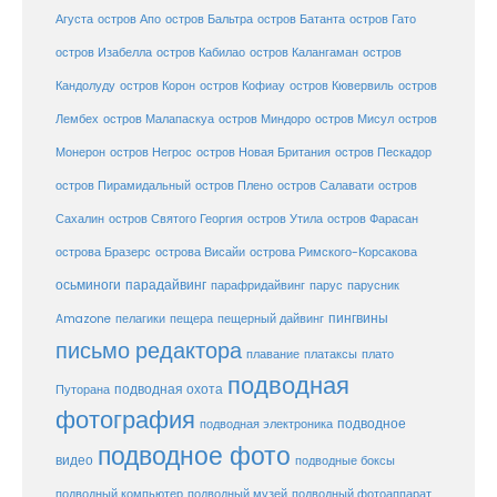
Агуста
остров Апо
остров Бальтра
остров Батанта
остров Гато
остров Изабелла
остров Кабилао
остров Калангаман
остров
Кандолуду
остров Корон
остров Кофиау
остров Кювервиль
остров
остров
Лембех
остров Малапаскуа
остров Миндоро
остров Мисул
Монерон
остров Негрос
остров Новая Британия
остров Пескадор
остров Пирамидальный
остров Плено
остров Салавати
остров
Сахалин
остров Святого Георгия
остров Утила
остров Фарасан
острова Бразерс
острова Висайи
острова Римского-Корсакова
осьминоги
парадайвинг
парус
парафридайвинг
парусник
пещерный дайвинг
пингвины
Amazone
пелагики
пещера
письмо редактора
плато
плавание
платаксы
подводная
подводная охота
Путорана
фотография
подводное
подводная электроника
подводное фото
видео
подводные боксы
подводный музей
подводный компьютер
подводный фотоаппарат