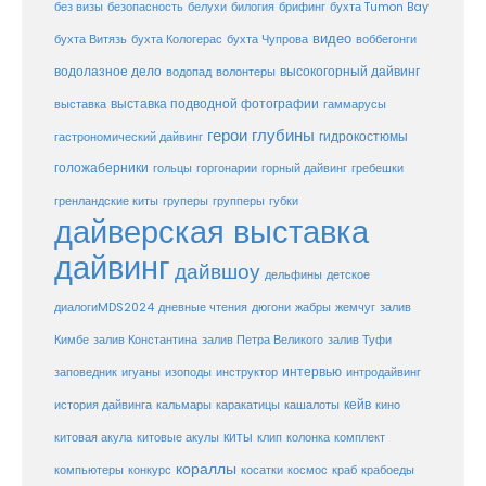
белухи
брифинг
без визы
безопасность
билогия
бухта Tumon Bay
видео
бухта Витязь
бухта Кологерас
бухта Чупрова
воббегонги
водолазное дело
высокогорный дайвинг
водопад
волонтеры
выставка
выставка подводной фотографии
гаммарусы
герои глубины
гидрокостюмы
гастрономический дайвинг
голожаберники
горгонарии
горный дайвинг
гребешки
гольцы
груперы
губки
гренландские киты
групперы
дайверская выставка
дайвинг
дайвшоу
дельфины
детское
диалогиMDS2024
дневные чтения
дюгони
жабры
жемчуг
залив
Кимбе
залив Константина
залив Петра Великого
залив Туфи
заповедник
интервью
игуаны
изоподы
инструктор
интродайвинг
кейв
кальмары
каракатицы
история дайвинга
кашалоты
кино
киты
китовые акулы
китовая акула
клип
колонка
комплект
кораллы
компьютеры
косатки
космос
конкурс
краб
крабоеды