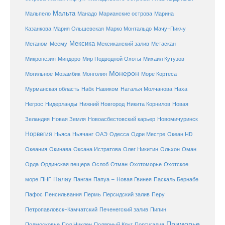
Мальта
Мальпело
Манадо
Марианские острова
Марина
Мачу-Пикчу
Казанкова
Мария Ольшевская
Марко Монтальдо
Мексика
Мексиканский залив
Меганом
Меему
Метаскан
Микронезия
Миндоро
Мир Подводной Охоты
Михаил Кутузов
Монерон
Монголия
Могильное
Мозамбик
Море Кортеса
Мурманская область
Набк
Навиком
Наталья Молчанова
Наха
Негрос
Нидерланды
Нижний Новгород
Никита Корнилов
Новая
Зеландия
Новая Земля
Новоасбестовский карьер
Новомичуринск
Норвегия
Океан HD
Ньяса
Ньячанг
ОАЭ
Одесса
Одри Местре
Океания
Окинава
Оксана Истратова
Олег Никитин
Ольхон
Оман
Охотоморье
Охотское
Орда
Ординская пещера
Ослоб
Отман
море
Палау
Папуа – Новая Гвинея
ПНГ
Панган
Паскаль Бернабе
Перу
Пафос
Пенсильвания
Пермь
Персидский залив
Петропавловск-Камчатский
Печенегский залив
Пипин
Приморье
Полярный Круг
Подмосковье
Пол Никлен
Португалия