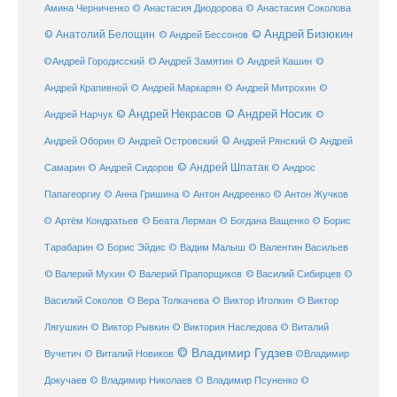
Амина Черниченко
© Анастасия Диодорова
© Анастасия Соколова
© Анатолий Белощин
© Андрей Бизюкин
© Андрей Бессонов
©
©Андрей Городисский
© Андрей Замятин
© Андрей Кашин
Андрей Крапивной
©
© Андрей Маркарян
© Андрей Митрохин
© Андрей Некрасов
© Андрей Носик
Андрей Нарчук
©
© Андрей Рянский
Андрей Оборин
© Андрей Островский
© Андрей
© Андрей Шпатак
Самарин
© Андрей Сидоров
© Андрос
Папагеоргиу
© Анна Гришина
© Антон Андреенко
© Антон Жучков
© Беата Лерман
© Артём Кондратьев
© Богдана Ващенко
© Борис
Тарабарин
© Борис Эйдис
© Вадим Малыш
© Валентин Васильев
© Валерий Мухин
© Валерий Прапорщиков
© Василий Сибирцев
©
© Виктор
Василий Соколов
© Вера Толкачева
© Виктор Иголкин
Лягушкин
© Виктор Рывкин
© Виктория Наследова
© Виталий
© Владимир Гудзев
Вучетич
© Виталий Новиков
©Владимир
Докучаев
© Владимир Николаев
© Владимир Псуненко
©