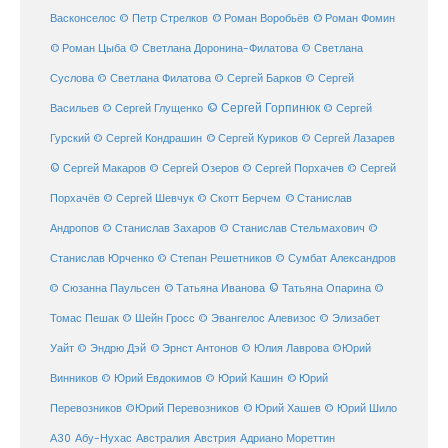
© Роман Воробьёв
© Роман Фомин
Васконселос
© Петр Стрелков
© Роман Цыба
© Светлана Доронина-Филатова
© Светлана
Суслова
© Светлана Филатова
© Сергей Барков
© Сергей
© Сергей Горпинюк
Васильев
© Сергей Глущенко
© Сергей
Гурский
© Сергей Кондрашин
© Сергей Куриков
© Сергей Лазарев
© Сергей Макаров
© Сергей Озеров
© Сергей Порхачев
© Сергей
© Станислав
Порхачёв
© Сергей Шевчук
© Скотт Берчем
Андропов
© Станислав Захаров
© Станислав Стельмахович
©
Станислав Юрченко
© Степан Решетников
© Сумбат Александров
© Татьяна Иванова
© Татьяна Опарина
© Сюзанна Паульсен
©
Томас Пешак
© Шейн Гросс
© Эвангелос Алевизос
© Элизабет
Уайт
© Эндрю Дэй
© Эрнст Антонов
© Юлия Лаврова
©Юрий
Винников
© Юрий Евдокимов
© Юрий Кашин
© Юрий
Перевозников
©Юрий Перевозников
© Юрий Хашев
© Юрий Шило
Австралия
А30
Абу-Нухас
Австрия
Адриано Мореттин