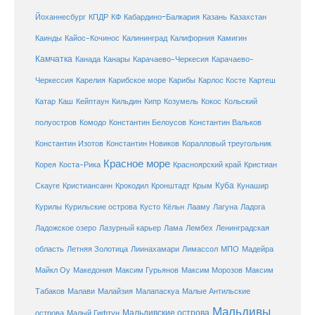
Кабардино-Балкария
Казахстан
Йоханнесбург
КПДР
КФ
Казань
Каинды
Кайос-Кочинос
Калининград
Калифорния
Камигин
Камчатка
Карачаево-Черкесия
Канада
Канары
Карачаево-
Карибское море
Карибы
Черкессия
Карелия
Карлос Косте
Картеш
Катар
Каш
Кипр
Кейптаун
Кильдин
Козумель
Кокос
Кольский
полуостров
Комодо
Константин Белоусов
Константин Вальков
Константин Изотов
Константин Новиков
Коралловый треугольник
Красное море
Корея
Коста-Рика
Красноярский край
Кристиан
Куба
Крым
Скауге
Кристиансанн
Крокодил
Кронштадт
Кунашир
Курилы
Курильские острова
Кусто
Кёльн
Лааму
Лагуна
Ладога
Ладожское озеро
Лазурный карьер
Лама
Лембех
Ленинградская
Летняя Золотица
область
Лиинахамари
Лимассол
МПО
Мадейра
Майкл Оу
Македония
Максим Гурьянов
Максим Морозов
Максим
Малайзия
Табаков
Малави
Малапаскуа
Малые Антильские
Мальдивы
Мальдивские острова
острова
Малый Гифтун