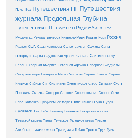
Путешествия
Путешествия ПГ
Пуло-Вех
журнала Предельная Глубина
Путешествия с ПГ
Раджа-Ампат
Пхукет
РГО
Рас-
Россия
Мухаммед
Рекорд Гиннесса
Ривьера-Майя
Роатан
Роки
США
Сады Королевы
Рудная
Сальстраумен
Самара
Санкт-
Сахалин
Саудовская Аравия
Себу
Петербург
Сарва
Сафага
Севан
Северная Америка
Северная Африка
Северное Бирджалы
Сейшелы
Северное море
Северный Мале
Сергей Крылов
Сергей
Куликов
Сибирь
Сиг
Симиланы
Синявинское озеро
Сипадан
Скотт
Соловки
Соревнования
Портелли
Смычка
Сокорро
Соронг
Сочи
Средиземное море
Спас-Каменка
Стивен Кинен
Сува
Судан
Сулавеси
Таиланд
Таа
Таба
Танзания
Татарский пролив
Телецкое озеро
Тверской карьер
Тверь
Телецкое
Тигран
Тихий океан
Трук
Азизбекян
Тринидад и Тобаго
Тритон
Туим