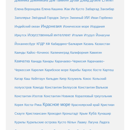
Египет
Доминика
Доминикана
Дом тайменя
Дубай
Дэвид Дубиле
Елена Кашина
Елена Воронцова
Жак Ив Кусто
Забаргад
Занзибар
ИИ
Заполярье
Звёздный Городок
Зитун
Змеиный
Иван Горбенко
Индонезия
Индийский океан
Ионическое море
Иордания
Искусственный интеллект
Иркутск
Италия
Итуруп
Йонагуни
Кабардино-Балкария
Казахстан
Йоханнесбург
КПДР
КФ
Казань
Каинды
Кайос-Кочинос
Калининград
Калифорния
Камигин
Камчатка
Карачаево-Черкесия
Канада
Канары
Карачаево-
Карибское море
Карибы
Черкессия
Карелия
Карлос Косте
Картеш
Катар
Каш
Кипр
Кейптаун
Кильдин
Козумель
Кокос
Кольский
полуостров
Комодо
Константин Белоусов
Константин Вальков
Константин Изотов
Константин Новиков
Коралловый треугольник
Красное море
Корея
Коста-Рика
Красноярский край
Кристиан
Куба
Крым
Скауге
Кристиансанн
Крокодил
Кронштадт
Кунашир
Курилы
Курильские острова
Кусто
Кёльн
Лааму
Лагуна
Ладога