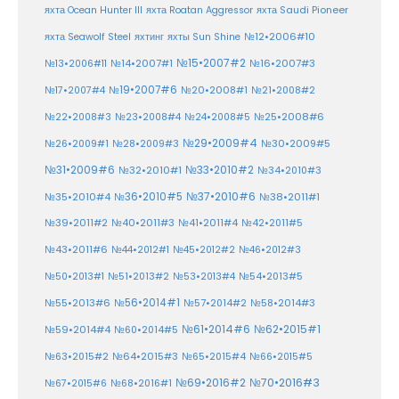
яхта Ocean Hunter III
яхта Roatan Aggressor
яхта Saudi Pioneer
№12•2006#10
яхта Seawolf Steel
яхтинг
яхты Sun Shine
№15•2007#2
№14•2007#1
№16•2007#3
№13•2006#11
№19•2007#6
№20•2008#1
№17•2007#4
№21•2008#2
№25•2008#6
№22•2008#3
№23•2008#4
№24•2008#5
№29•2009#4
№30•2009#5
№26•2009#1
№28•2009#3
№33•2010#2
№31•2009#6
№32•2010#1
№34•2010#3
№37•2010#6
№35•2010#4
№36•2010#5
№38•2011#1
№39•2011#2
№40•2011#3
№41•2011#4
№42•2011#5
№43•2011#6
№44•2012#1
№45•2012#2
№46•2012#3
№50•2013#1
№51•2013#2
№53•2013#4
№54•2013#5
№55•2013#6
№56•2014#1
№58•2014#3
№57•2014#2
№61•2014#6
№62•2015#1
№59•2014#4
№60•2014#5
№64•2015#3
№63•2015#2
№65•2015#4
№66•2015#5
№70•2016#3
№69•2016#2
№67•2015#6
№68•2016#1