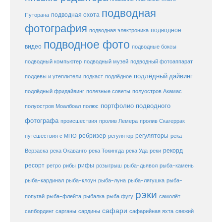
подводная
подводная охота
Путорана
фотография
подводное
подводная электроника
подводное фото
видео
подводные боксы
подводный музей
подводный компьютер
подводный фотоаппарат
подлёдный дайвинг
поддевы и утеплители
подкаст
подлёдное
подлёдный фридайвинг
полезные советы
полуостров Акамас
портфолио подводного
полуостров Моалбоал
полюс
фотографа
происшествия
пролив Лемера
пролив Скагеррак
ребризер
регуляторы
путешествия с МПО
регулятор
река
рекорд
Верзаска
река Окаванго
река Токингда
река Уда
реки
ресорт
рифы
ретро
рибы
розыгрыш
рыба-дьявол
рыба-камень
рыба-клоун
рыба-кардинал
рыба-луна
рыба-лягушка
рыба-
рэки
попугай
рыба-флейта
рыбалка
рыба фугу
самолёт
сафари
сафарийная яхта
сапбординг
сарганы
сардины
свежий