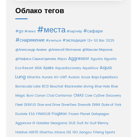
Облако тегов
#места
#сафари
#go
#news
#партнёр
#снаряжение
#экспедиция
12+
#учиться
50 Bar
2025
@Александр Акивис
@Алексей Молчанов
@Максим Миронов
Aggressor
Agusta
@Нафиса Сиразетдинова
Abyss
Agusta
Aqua
Eco Resort
Apeks
Aquadiscovery
AIDA
AquaGruz
Lung
Atlantis
Aurora
AV-UWT
Avalon
Azure
Baja Expeditions
Barracuda Lake
BCD
Beuchat
Blackwater diving
Blue Hole
Blue
CMAS
Magic
Buni
Canon
Club Cantamar
Core
CyDive
Discovery
DiverSea
Fleet
DISKUS
Dive and Drive
Divevolk
DIWA
Duke of York
FrogMan
Duslate
ESA
FINNSUB
Frozen Planet
Galapagos
Aggressor III
Galatea
Georgiana
GUE
Gulf Air
Gulf Blenny
Intova
Hotdive
IANTD
iDiveYou
ISE
ISO
Jiangsu Yiheng Sports