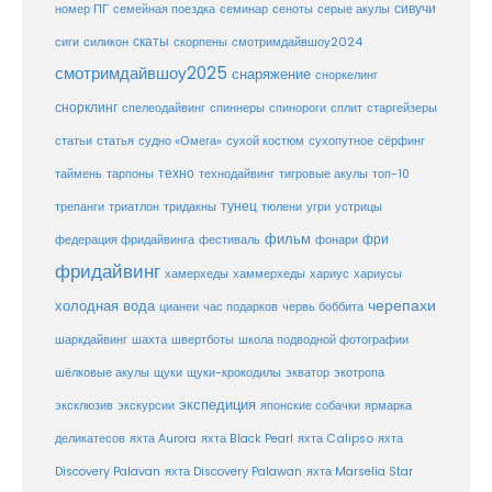
сивучи
сеноты
номер ПГ
семейная поездка
семинар
серые акулы
скаты
скорпены
смотримдайвшоу2024
сиги
силикон
смотримдайвшоу2025
снаряжение
сноркелинг
снорклинг
спелеодайвинг
спиннеры
спинороги
сплит
старгейзеры
статья
сухой костюм
статьи
судно «Омега»
сухопутное
сёрфинг
таймень
техно
технодайвинг
тарпоны
тигровые акулы
топ-10
тунец
тюлени
трепанги
триатлон
тридакны
угри
устрицы
фильм
фри
федерация фридайвинга
фестиваль
фонари
фридайвинг
хаммерхеды
хамерхеды
хариус
хариусы
черепахи
холодная вода
цианеи
час подарков
червь боббита
шахта
школа подводной фотографии
шаркдайвинг
швертботы
шёлковые акулы
щуки
щуки-крокодилы
экватор
экотропа
экспедиция
эксклюзив
экскурсии
японские собачки
ярмарка
деликатесов
яхта Aurora
яхта Black Pearl
яхта Calipso
яхта
Discovery Palavan
яхта Discovery Palawan
яхта Marselia Star