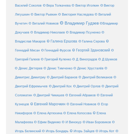
© Виктор
Василий Соколов
© Вера Толкачева
© Виктор Иголкин
Лягушкин
© Виктор Рывкин
© Виктория Наследова
© Виталий
© Владимир Гудзев
Вучетич
© Виталий Новиков
©Владимир
Докучаев
© Владимир Николаев
© Владимир Псуненко
©
© Галина Ершова
© Галина Серова
©
Владислав Макаров
Геннадий Мисан
© Геннадий Фурсов
© Георгий Здановский
©
Григорий Галеев
© Григорий Куленко
© Д. Виноградов
© Д Шумков
© Денис Дягтерев
© Денис Тимченко
© Денис Хрусталёв
©
Димитрис Димитриу
© Дмитрий Баранов
© Дмитрий Великанов
©
© Дмитрий Орлов
Дмитрий Ефремычев
© Дмитрий Кох
© Дмитрий
Соломатин
© Дмитрий Чикишев
© Евгений Абрамов
© Евгений
© Евгений Марочкин
Кузнецов
© Евгений Новиков
© Егор
© Елена
Никифоров
© Елена Артюхина
© Елена Копосова
Малафеева
© Иван Боровиков
© Ефим Видинжо
© И Винокур
©
© Игорь Зайцев
Игорь Белинский
© Игорь Бондарь
© Игорь Кот
©