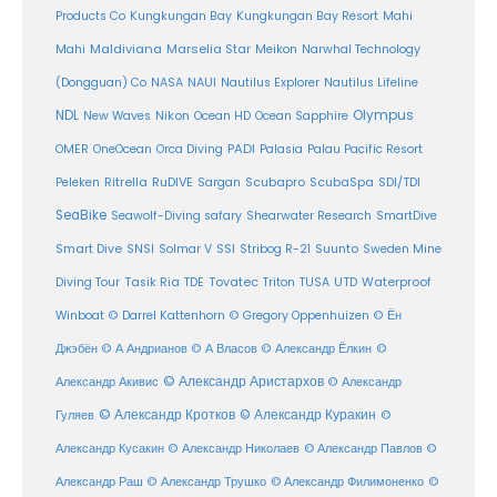
Products Co
Kungkungan Bay
Kungkungan Bay Resort
Mahi
Maldiviana
Marselia Star
Mahi
Meikon
Narwhal Technology
(Dongguan) Co
NASA
NAUI
Nautilus Explorer
Nautilus Lifeline
Olympus
NDL
Nikon
New Waves
Ocean HD
Ocean Sapphire
PADI
OMER
OneOcean
Orca Diving
Palasia
Palau Pacific Resort
Ritrella
RuDIVE
Peleken
Sargan
Scubapro
ScubaSpa
SDI/TDI
SeaBike
Seawolf-Diving safary
Shearwater Research
SmartDive
SSI
Suunto
Smart Dive
SNSI
Solmar V
Stribog R-21
Sweden Mine
Diving Tour
Tasik Ria
TDE
Tovatec
Triton
TUSA
UTD
Waterproof
Winboat
© Darrel Kattenhorn
© Gregory Oppenhuizen
© Ён
Джэбён
© А Андрианов
© А Власов
© Александр Ёлкин
©
© Александр Аристархов
Александр Акивис
© Александр
© Александр Кротков
© Александр Куракин
Гуляев
©
Александр Кусакин
© Александр Николаев
© Александр Павлов
©
Александр Раш
© Александр Трушко
© Александр Филимоненко
©