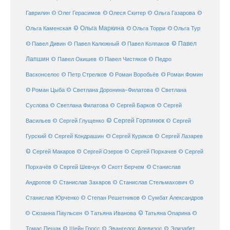
Гаврилин
© Олег Герасимов
© Олеся Скитер
© Ольга Газарова
©
© Ольга Маркина
© Ольга Торри
Ольга Каменская
© Ольга Тур
© Павел Дивин
© Павел
© Павел Калюжный
© Павел Колпаков
Лапшин
© Павел Чистяков
© Павел Окишев
© Педро
© Роман Воробьёв
© Роман Фомин
Васконселос
© Петр Стрелков
© Роман Цыба
© Светлана Доронина-Филатова
© Светлана
Суслова
© Светлана Филатова
© Сергей Барков
© Сергей
© Сергей Горпинюк
Васильев
© Сергей Глущенко
© Сергей
Гурский
© Сергей Кондрашин
© Сергей Куриков
© Сергей Лазарев
© Сергей Макаров
© Сергей Озеров
© Сергей Порхачев
© Сергей
© Станислав
Порхачёв
© Сергей Шевчук
© Скотт Берчем
Андропов
© Станислав Захаров
© Станислав Стельмахович
©
Станислав Юрченко
© Степан Решетников
© Сумбат Александров
© Татьяна Иванова
© Татьяна Опарина
© Сюзанна Паульсен
©
Томас Пешак
© Шейн Гросс
© Эвангелос Алевизос
© Элизабет