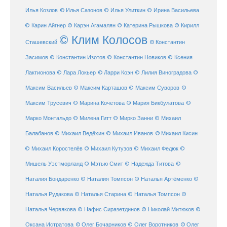
Илья Козлов
© Илья Сазонов
© Илья Улиткин
© Ирина Васильева
© Карин Айгнер
© Карэн Агамалян
© Катерина Рышкова
© Кирилл
© Клим Колосов
Сташевский
© Константин
Засимов
© Константин Изотов
© Константин Новиков
© Ксения
© Ларри Коэн
Лактионова
© Лара Локьер
© Лилия Виноградова
©
Максим Васильев
© Максим Карташов
© Максим Суворов
©
©
Максим Трусевич
© Марина Кочетова
© Мария Бикбулатова
Марко Монтальдо
© Милена Гитт
© Мирко Занни
© Михаил
© Михаил Кисин
Балабанов
© Михаил Ведёхин
© Михаил Иванов
© Михаил Коростелёв
© Михаил Кутузов
© Михаил Федюк
©
©
Мишель Уэстморланд
© Мэтью Смит
© Надежда Титова
Наталия Бондаренко
© Наталия Томпсон
© Наталья Артёменко
©
Наталья Рудакова
© Наталья Старина
© Наталья Томпсон
©
Наталья Червякова
© Нафис Сиразетдинов
© Николай Митюков
©
© Олег Бочарников
Оксана Истратова
© Олег Воротников
© Олег