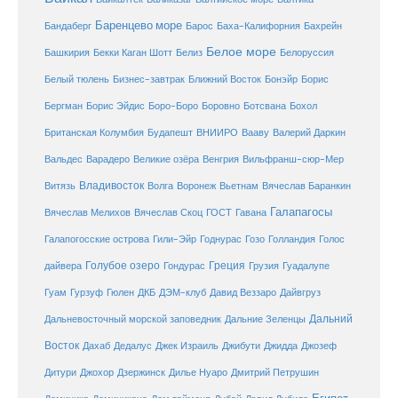
Баренцево море
Бандаберг
Барос
Баха-Калифорния
Бахрейн
Белое море
Башкирия
Бекки Каган Шотт
Белиз
Белоруссия
Белый тюлень
Бизнес-завтрак
Ближний Восток
Бонэйр
Борис
Бергман
Борис Эйдис
Боро-Боро
Боровно
Ботсвана
Бохол
Британская Колумбия
Будапешт
ВНИИРО
Вааву
Валерий Даркин
Венгрия
Вальдес
Варадеро
Великие озёра
Вильфранш-сюр-Мер
Владивосток
Волга
Витязь
Воронеж
Вьетнам
Вячеслав Баранкин
Галапагосы
Вячеслав Мелихов
Вячеслав Скоц
ГОСТ
Гавана
Галапогосские острова
Гили-Эйр
Годнурас
Гозо
Голландия
Голос
Голубое озеро
Греция
Гуадалупе
дайвера
Гондурас
Грузия
Гуам
ДКБ
Гурзуф
Гюлен
ДЭМ-клуб
Давид Веззаро
Дайвгруз
Дальний
Дальневосточный морской заповедник
Дальние Зеленцы
Восток
Дахаб
Дедалус
Джек Израиль
Джибути
Джидда
Джозеф
Дитури
Джохор
Дзержинск
Дилье Нуаро
Дмитрий Петрушин