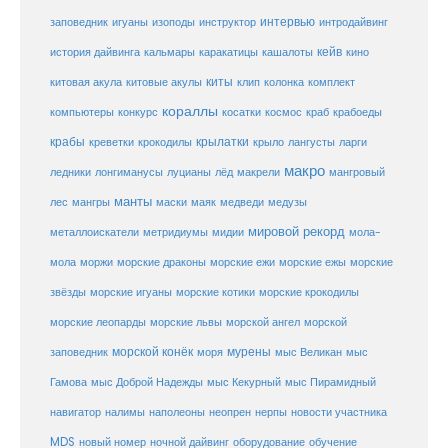
заповедник
интервью
игуаны
изоподы
инструктор
интродайвинг
кейв
кальмары
каракатицы
история дайвинга
кашалоты
кино
киты
китовые акулы
китовая акула
клип
колонка
комплект
кораллы
компьютеры
косатки
космос
конкурс
краб
крабоеды
крабы
крокодилы
крылатки
лангусты
креветки
крыло
ларги
макро
ледники
лонгиманусы
луцианы
лёд
макрели
мангровый
манты
лес
мангры
маски
маяк
медведи
медузы
мировой рекорд
металлоискатели
метридиумы
мидии
мола-
морские ежи
морские
мола
моржи
морские драконы
морские ежы
звёзды
морские игуаны
морские котики
морские крокодилы
морские львы
морские леопарды
морской ангел
морской
морской конёк
мурены
заповедник
моря
мыс Великан
мыс
Гамова
мыс Доброй Надежды
мыс Кекурный
мыс Пирамидный
навигатор
нерпы
новости участника
налимы
наполеоны
неопрен
MDS
новый номер
оборудование
обучение
ночной дайвинг