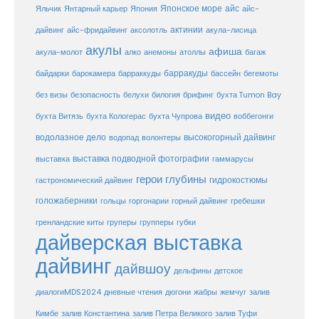
Японское море
айс
Яльчик
Янтарный карьер
Япония
айс-
актинии
акула-лисица
дайвинг
айс-фридайвинг
аксолотль
акулы
афиша
анемоны
акула-молот
алко
атоллы
багаж
барракуды
бассейн
байдарки
барокамера
барраккуды
бегемоты
белухи
брифинг
без визы
безопасность
билогия
бухта Tumon Bay
видео
бухта Витязь
бухта Кологерас
бухта Чупрова
воббегонги
водолазное дело
высокогорный дайвинг
водопад
волонтеры
выставка
выставка подводной фотографии
гаммарусы
герои глубины
гидрокостюмы
гастрономический дайвинг
голожаберники
горгонарии
горный дайвинг
гребешки
гольцы
груперы
губки
гренландские киты
групперы
дайверская выставка
дайвинг
дайвшоу
дельфины
детское
диалогиMDS2024
дневные чтения
дюгони
жабры
жемчуг
залив
Кимбе
залив Константина
залив Петра Великого
залив Туфи