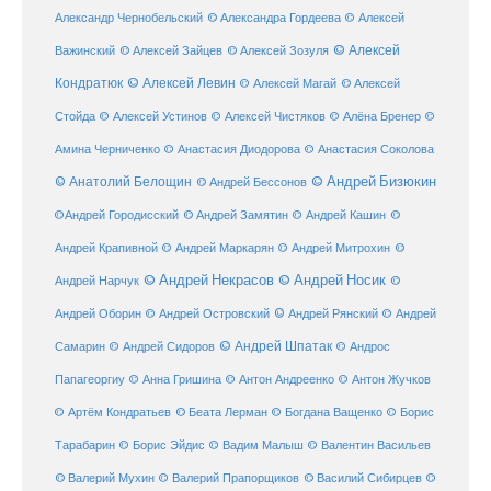
Александр Чернобельский
© Александра Гордеева
© Алексей
© Алексей
© Алексей Зайцев
Важинский
© Алексей Зозуля
Кондратюк
© Алексей Левин
© Алексей
© Алексей Магай
Стойда
© Алексей Устинов
© Алексей Чистяков
© Алёна Бренер
©
Амина Черниченко
© Анастасия Диодорова
© Анастасия Соколова
© Анатолий Белощин
© Андрей Бизюкин
© Андрей Бессонов
©
©Андрей Городисский
© Андрей Замятин
© Андрей Кашин
Андрей Крапивной
©
© Андрей Маркарян
© Андрей Митрохин
© Андрей Некрасов
© Андрей Носик
Андрей Нарчук
©
© Андрей Рянский
Андрей Оборин
© Андрей Островский
© Андрей
© Андрей Шпатак
Самарин
© Андрей Сидоров
© Андрос
Папагеоргиу
© Анна Гришина
© Антон Андреенко
© Антон Жучков
© Беата Лерман
© Артём Кондратьев
© Богдана Ващенко
© Борис
Тарабарин
© Борис Эйдис
© Вадим Малыш
© Валентин Васильев
© Валерий Мухин
© Валерий Прапорщиков
© Василий Сибирцев
©