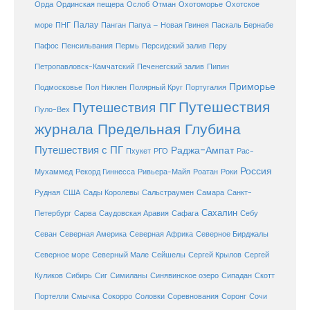
Охотоморье
Охотское
Орда
Ординская пещера
Ослоб
Отман
море
Палау
Папуа – Новая Гвинея
ПНГ
Панган
Паскаль Бернабе
Перу
Пафос
Пенсильвания
Пермь
Персидский залив
Петропавловск-Камчатский
Печенегский залив
Пипин
Приморье
Полярный Круг
Подмосковье
Пол Никлен
Португалия
Путешествия
Путешествия ПГ
Пуло-Вех
журнала Предельная Глубина
Путешествия с ПГ
Раджа-Ампат
Пхукет
РГО
Рас-
Россия
Мухаммед
Рекорд Гиннесса
Ривьера-Майя
Роатан
Роки
США
Сады Королевы
Рудная
Сальстраумен
Самара
Санкт-
Сахалин
Саудовская Аравия
Себу
Петербург
Сарва
Сафага
Севан
Северная Америка
Северная Африка
Северное Бирджалы
Сейшелы
Северное море
Северный Мале
Сергей Крылов
Сергей
Куликов
Сибирь
Сиг
Симиланы
Синявинское озеро
Сипадан
Скотт
Соловки
Соревнования
Портелли
Смычка
Сокорро
Соронг
Сочи