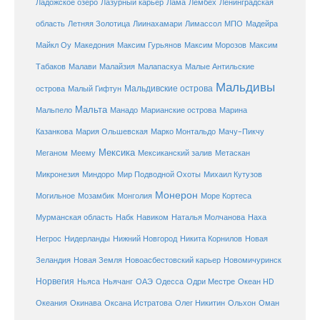
Ладожское озеро
Лазурный карьер
Лама
Лембех
Ленинградская
Летняя Золотица
область
Лиинахамари
Лимассол
МПО
Мадейра
Майкл Оу
Македония
Максим Гурьянов
Максим Морозов
Максим
Малайзия
Табаков
Малави
Малапаскуа
Малые Антильские
Мальдивы
Мальдивские острова
острова
Малый Гифтун
Мальта
Мальпело
Манадо
Марианские острова
Марина
Мачу-Пикчу
Казанкова
Мария Ольшевская
Марко Монтальдо
Мексика
Мексиканский залив
Меганом
Меему
Метаскан
Микронезия
Миндоро
Мир Подводной Охоты
Михаил Кутузов
Монерон
Монголия
Могильное
Мозамбик
Море Кортеса
Мурманская область
Набк
Навиком
Наталья Молчанова
Наха
Негрос
Нидерланды
Нижний Новгород
Никита Корнилов
Новая
Зеландия
Новая Земля
Новоасбестовский карьер
Новомичуринск
Норвегия
Океан HD
Ньяса
Ньячанг
ОАЭ
Одесса
Одри Местре
Океания
Окинава
Оксана Истратова
Олег Никитин
Ольхон
Оман