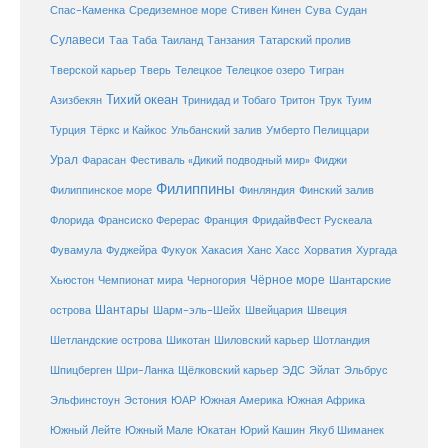
Средиземное море
Спас-Каменка
Стивен Кинен
Сува
Судан
Сулавеси
Таиланд
Таа
Таба
Танзания
Татарский пролив
Телецкое озеро
Тверской карьер
Тверь
Телецкое
Тигран
Тихий океан
Трук
Азизбекян
Тринидад и Тобаго
Тритон
Туим
Турция
Тёркс и Кайкос
Ульбанский залив
Умберто Пелиццари
Урал
Фарасан
Фестиваль «Дикий подводный мир»
Фиджи
Филиппины
Филиппинское море
Финляндия
Финский залив
Флорида
Франсиско Ферерас
Франция
ФридайвФест Рускеала
Фувамула
Хургада
Фуджейра
Фукуок
Хакасия
Ханс Хасс
Хорватия
Чёрное море
Чемпионат мира
Шантарские
Хьюстон
Черногория
Шантары
острова
Шарм-эль-Шейх
Швейцария
Швеция
Шетландские острова
Шикотан
Шиловский карьер
Шотландия
Шпицберген
Шри-Ланка
Щёлковский карьер
ЭДС
Эйлат
Эльбрус
ЮАР
Эльфинстоун
Эстония
Южная Америка
Южная Африка
Юкатан
Юрий Кашин
Южный Лейте
Южный Мале
Якуб Шиманек