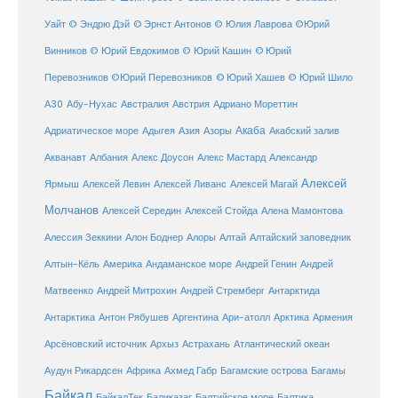
Уайт
© Эндрю Дэй
© Эрнст Антонов
© Юлия Лаврова
©Юрий
Винников
© Юрий Евдокимов
© Юрий Кашин
© Юрий
Перевозников
©Юрий Перевозников
© Юрий Хашев
© Юрий Шило
Австралия
А30
Абу-Нухас
Австрия
Адриано Мореттин
Акаба
Адриатическое море
Адыгея
Азия
Азоры
Акабский залив
Александр
Акванавт
Албания
Алекс Доусон
Алекс Мастард
Алексей
Ярмыш
Алексей Левин
Алексей Ливанс
Алексей Магай
Молчанов
Алексей Середин
Алексей Стойда
Алена Мамонтова
Алтай
Алессия Зеккини
Алон Боднер
Алоры
Алтайский заповедник
Алтын-Кёль
Америка
Андаманское море
Андрей Генин
Андрей
Антарктида
Матвеенко
Андрей Митрохин
Андрей Стремберг
Армения
Антарктика
Антон Рябушев
Аргентина
Ари-атолл
Арктика
Атлантический океан
Арсёновский источник
Архыз
Астрахань
Ахмед Габр
Багамы
Аудун Рикардсен
Африка
Багамские острова
Байкал
БайкалТек
Балтика
Баликазаг
Балтийское море