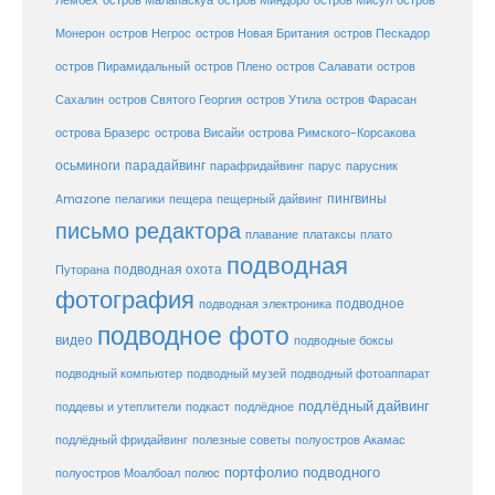
остров
Лембех
остров Малапаскуа
остров Миндоро
остров Мисул
Монерон
остров Негрос
остров Новая Британия
остров Пескадор
остров Пирамидальный
остров Плено
остров Салавати
остров
Сахалин
остров Святого Георгия
остров Утила
остров Фарасан
острова Бразерс
острова Висайи
острова Римского-Корсакова
осьминоги
парадайвинг
парус
парафридайвинг
парусник
пещерный дайвинг
пингвины
Amazone
пелагики
пещера
письмо редактора
плато
плавание
платаксы
подводная
подводная охота
Путорана
фотография
подводное
подводная электроника
подводное фото
видео
подводные боксы
подводный музей
подводный компьютер
подводный фотоаппарат
подлёдный дайвинг
поддевы и утеплители
подкаст
подлёдное
подлёдный фридайвинг
полезные советы
полуостров Акамас
портфолио подводного
полуостров Моалбоал
полюс