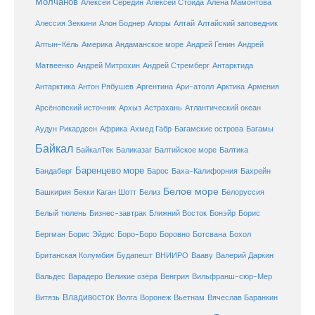
Молчанов
Алексей Середин
Алексей Стойда
Алена Мамонтова
Алтай
Алессия Зеккини
Алон Боднер
Алоры
Алтайский заповедник
Алтын-Кёль
Америка
Андаманское море
Андрей Генин
Андрей
Антарктида
Матвеенко
Андрей Митрохин
Андрей Стремберг
Армения
Антарктика
Антон Рябушев
Аргентина
Ари-атолл
Арктика
Атлантический океан
Арсёновский источник
Архыз
Астрахань
Ахмед Габр
Багамы
Аудун Рикардсен
Африка
Багамские острова
Байкал
БайкалТек
Балтика
Баликазаг
Балтийское море
Баренцево море
Бандаберг
Барос
Баха-Калифорния
Бахрейн
Белое море
Башкирия
Бекки Каган Шотт
Белиз
Белоруссия
Белый тюлень
Бизнес-завтрак
Ближний Восток
Бонэйр
Борис
Бергман
Борис Эйдис
Боро-Боро
Боровно
Ботсвана
Бохол
Британская Колумбия
Будапешт
ВНИИРО
Вааву
Валерий Даркин
Венгрия
Вальдес
Варадеро
Великие озёра
Вильфранш-сюр-Мер
Владивосток
Волга
Витязь
Воронеж
Вьетнам
Вячеслав Баранкин