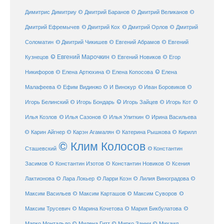
Димитрис Димитриу
© Дмитрий Баранов
© Дмитрий Великанов
©
© Дмитрий Орлов
Дмитрий Ефремычев
© Дмитрий Кох
© Дмитрий
Соломатин
© Дмитрий Чикишев
© Евгений Абрамов
© Евгений
© Евгений Марочкин
Кузнецов
© Евгений Новиков
© Егор
© Елена
Никифоров
© Елена Артюхина
© Елена Копосова
Малафеева
© Иван Боровиков
© Ефим Видинжо
© И Винокур
©
© Игорь Зайцев
Игорь Белинский
© Игорь Бондарь
© Игорь Кот
©
Илья Козлов
© Илья Сазонов
© Илья Улиткин
© Ирина Васильева
© Карин Айгнер
© Карэн Агамалян
© Катерина Рышкова
© Кирилл
© Клим Колосов
Сташевский
© Константин
Засимов
© Константин Изотов
© Константин Новиков
© Ксения
© Ларри Коэн
Лактионова
© Лара Локьер
© Лилия Виноградова
©
Максим Васильев
© Максим Карташов
© Максим Суворов
©
©
Максим Трусевич
© Марина Кочетова
© Мария Бикбулатова
Марко Монтальдо
© Милена Гитт
© Мирко Занни
© Михаил