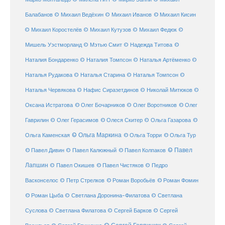
© Михаил Кисин
Балабанов
© Михаил Ведёхин
© Михаил Иванов
© Михаил Коростелёв
© Михаил Кутузов
© Михаил Федюк
©
©
Мишель Уэстморланд
© Мэтью Смит
© Надежда Титова
Наталия Бондаренко
© Наталия Томпсон
© Наталья Артёменко
©
Наталья Рудакова
© Наталья Старина
© Наталья Томпсон
©
Наталья Червякова
© Нафис Сиразетдинов
© Николай Митюков
©
© Олег Бочарников
Оксана Истратова
© Олег Воротников
© Олег
Гаврилин
© Олег Герасимов
© Олеся Скитер
© Ольга Газарова
©
© Ольга Маркина
© Ольга Торри
Ольга Каменская
© Ольга Тур
© Павел Дивин
© Павел
© Павел Калюжный
© Павел Колпаков
Лапшин
© Павел Чистяков
© Павел Окишев
© Педро
© Роман Воробьёв
© Роман Фомин
Васконселос
© Петр Стрелков
© Роман Цыба
© Светлана Доронина-Филатова
© Светлана
Суслова
© Светлана Филатова
© Сергей Барков
© Сергей