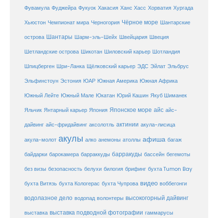
Фувамула
Хургада
Фуджейра
Фукуок
Хакасия
Ханс Хасс
Хорватия
Чёрное море
Чемпионат мира
Шантарские
Хьюстон
Черногория
Шантары
острова
Шарм-эль-Шейх
Швейцария
Швеция
Шетландские острова
Шикотан
Шиловский карьер
Шотландия
Шпицберген
Шри-Ланка
Щёлковский карьер
ЭДС
Эйлат
Эльбрус
ЮАР
Эльфинстоун
Эстония
Южная Америка
Южная Африка
Юкатан
Юрий Кашин
Южный Лейте
Южный Мале
Якуб Шиманек
Японское море
айс
Яльчик
Янтарный карьер
Япония
айс-
актинии
акула-лисица
дайвинг
айс-фридайвинг
аксолотль
акулы
афиша
анемоны
акула-молот
алко
атоллы
багаж
барракуды
бассейн
байдарки
барокамера
барраккуды
бегемоты
белухи
брифинг
без визы
безопасность
билогия
бухта Tumon Bay
видео
бухта Витязь
бухта Кологерас
бухта Чупрова
воббегонги
водолазное дело
высокогорный дайвинг
водопад
волонтеры
выставка
выставка подводной фотографии
гаммарусы