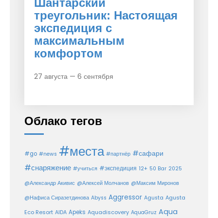
Шантарский
треугольник: Настоящая
экспедиция с
максимальным
комфортом
27 августа — 6 сентября
Облако тегов
#места
#сафари
#go
#news
#партнёр
#снаряжение
#экспедиция
12+
#учиться
50 Bar
2025
@Александр Акивис
@Алексей Молчанов
@Максим Миронов
Aggressor
Agusta
@Нафиса Сиразетдинова
Abyss
Agusta
Aqua
Eco Resort
Apeks
Aquadiscovery
AIDA
AquaGruz