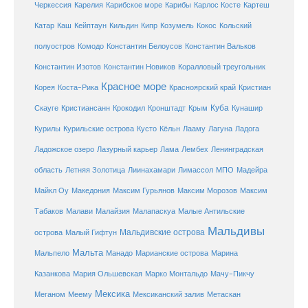
Карибское море
Карибы
Черкессия
Карелия
Карлос Косте
Картеш
Катар
Каш
Кипр
Кейптаун
Кильдин
Козумель
Кокос
Кольский
полуостров
Комодо
Константин Белоусов
Константин Вальков
Константин Изотов
Константин Новиков
Коралловый треугольник
Красное море
Корея
Коста-Рика
Красноярский край
Кристиан
Куба
Крым
Скауге
Кристиансанн
Крокодил
Кронштадт
Кунашир
Курилы
Курильские острова
Кусто
Кёльн
Лааму
Лагуна
Ладога
Ладожское озеро
Лазурный карьер
Лама
Лембех
Ленинградская
Летняя Золотица
область
Лиинахамари
Лимассол
МПО
Мадейра
Майкл Оу
Македония
Максим Гурьянов
Максим Морозов
Максим
Малайзия
Табаков
Малави
Малапаскуа
Малые Антильские
Мальдивы
Мальдивские острова
острова
Малый Гифтун
Мальта
Мальпело
Манадо
Марианские острова
Марина
Мачу-Пикчу
Казанкова
Мария Ольшевская
Марко Монтальдо
Мексика
Мексиканский залив
Меганом
Меему
Метаскан