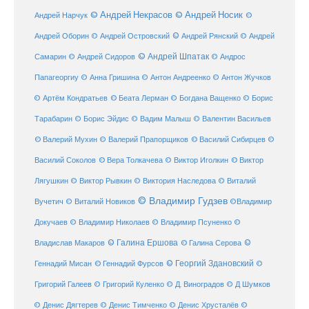
© Андрей Некрасов
© Андрей Носик
Андрей Нарчук
©
© Андрей Рянский
Андрей Оборин
© Андрей Островский
© Андрей
© Андрей Шпатак
Самарин
© Андрей Сидоров
© Андрос
Папагеоргиу
© Анна Гришина
© Антон Андреенко
© Антон Жучков
© Беата Лерман
© Артём Кондратьев
© Богдана Ващенко
© Борис
Тарабарин
© Борис Эйдис
© Вадим Малыш
© Валентин Васильев
© Валерий Мухин
© Валерий Прапорщиков
© Василий Сибирцев
©
© Виктор
Василий Соколов
© Вера Толкачева
© Виктор Иголкин
Лягушкин
© Виктор Рывкин
© Виктория Наследова
© Виталий
© Владимир Гудзев
Вучетич
© Виталий Новиков
©Владимир
Докучаев
© Владимир Николаев
© Владимир Псуненко
©
© Галина Ершова
© Галина Серова
©
Владислав Макаров
Геннадий Мисан
© Геннадий Фурсов
© Георгий Здановский
©
Григорий Галеев
© Григорий Куленко
© Д. Виноградов
© Д Шумков
© Денис Дягтерев
© Денис Тимченко
© Денис Хрусталёв
©