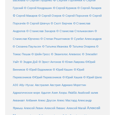
© Сергей Горпинюк
Васильев
© Сергей Глущенко
© Сергей
Гурский
© Сергей Кондрашин
© Сергей Куриков
© Сергей Лазарев
© Сергей Макаров
© Сергей Озеров
© Сергей Порхачев
© Сергей
© Станислав
Порхачёв
© Сергей Шевчук
© Скотт Берчем
Андропов
© Станислав Захаров
© Станислав Стельмахович
©
Станислав Юрченко
© Степан Решетников
© Сумбат Александров
© Татьяна Иванова
© Татьяна Опарина
© Сюзанна Паульсен
©
Томас Пешак
© Шейн Гросс
© Эвангелос Алевизос
© Элизабет
Уайт
© Эндрю Дэй
© Эрнст Антонов
© Юлия Лаврова
©Юрий
Винников
© Юрий Евдокимов
© Юрий Кашин
© Юрий
Перевозников
©Юрий Перевозников
© Юрий Хашев
© Юрий Шило
Австралия
А30
Абу-Нухас
Австрия
Адриано Мореттин
Акаба
Адриатическое море
Адыгея
Азия
Азоры
Акабский залив
Александр
Акванавт
Албания
Алекс Доусон
Алекс Мастард
Алексей
Ярмыш
Алексей Левин
Алексей Ливанс
Алексей Магай