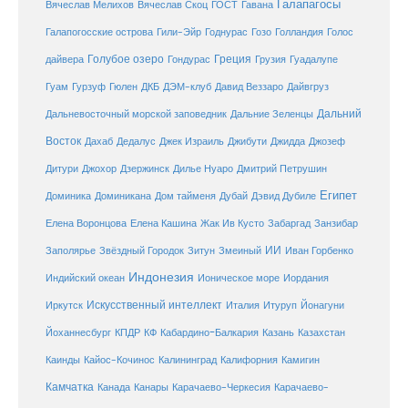
Галапагосы
Вячеслав Мелихов
Вячеслав Скоц
ГОСТ
Гавана
Галапогосские острова
Гили-Эйр
Годнурас
Гозо
Голландия
Голос
Голубое озеро
Греция
Гуадалупе
дайвера
Гондурас
Грузия
Гуам
ДКБ
Гурзуф
Гюлен
ДЭМ-клуб
Давид Веззаро
Дайвгруз
Дальний
Дальневосточный морской заповедник
Дальние Зеленцы
Восток
Дахаб
Дедалус
Джек Израиль
Джибути
Джидда
Джозеф
Дитури
Джохор
Дзержинск
Дилье Нуаро
Дмитрий Петрушин
Египет
Доминика
Доминикана
Дом тайменя
Дубай
Дэвид Дубиле
Елена Кашина
Елена Воронцова
Жак Ив Кусто
Забаргад
Занзибар
ИИ
Заполярье
Звёздный Городок
Зитун
Змеиный
Иван Горбенко
Индонезия
Индийский океан
Ионическое море
Иордания
Искусственный интеллект
Иркутск
Италия
Итуруп
Йонагуни
Кабардино-Балкария
Казахстан
Йоханнесбург
КПДР
КФ
Казань
Каинды
Кайос-Кочинос
Калининград
Калифорния
Камигин
Камчатка
Карачаево-Черкесия
Канада
Канары
Карачаево-