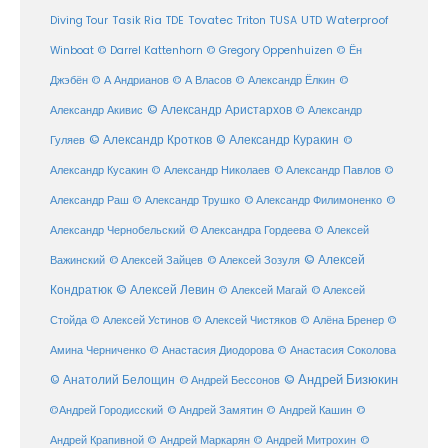
Diving Tour
Tasik Ria
TDE
Tovatec
Triton
TUSA
UTD
Waterproof
Winboat
© Darrel Kattenhorn
© Gregory Oppenhuizen
© Ён
Джэбён
© А Андрианов
© А Власов
© Александр Ёлкин
©
© Александр Аристархов
Александр Акивис
© Александр
© Александр Кротков
© Александр Куракин
Гуляев
©
Александр Кусакин
© Александр Николаев
© Александр Павлов
©
Александр Раш
© Александр Трушко
© Александр Филимоненко
©
Александр Чернобельский
© Александра Гордеева
© Алексей
© Алексей
© Алексей Зайцев
Важинский
© Алексей Зозуля
Кондратюк
© Алексей Левин
© Алексей
© Алексей Магай
Стойда
© Алексей Устинов
© Алексей Чистяков
© Алёна Бренер
©
Амина Черниченко
© Анастасия Диодорова
© Анастасия Соколова
© Анатолий Белощин
© Андрей Бизюкин
© Андрей Бессонов
©
©Андрей Городисский
© Андрей Замятин
© Андрей Кашин
Андрей Крапивной
©
© Андрей Маркарян
© Андрей Митрохин