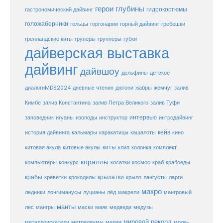
герои глубины
гидрокостюмы
гастрономический дайвинг
голожаберники
горгонарии
горный дайвинг
гребешки
гольцы
груперы
губки
гренландские киты
групперы
дайверская выставка
дайвинг
дайвшоу
дельфины
детское
диалогиMDS2024
дневные чтения
дюгони
жабры
жемчуг
залив
Кимбе
залив Константина
залив Петра Великого
залив Туфи
заповедник
интервью
игуаны
изоподы
инструктор
интродайвинг
кейв
кальмары
каракатицы
история дайвинга
кашалоты
кино
киты
китовые акулы
китовая акула
клип
колонка
комплект
кораллы
компьютеры
косатки
космос
конкурс
краб
крабоеды
крабы
крокодилы
крылатки
лангусты
креветки
крыло
ларги
макро
ледники
лонгиманусы
луцианы
лёд
макрели
мангровый
манты
лес
мангры
маски
маяк
медведи
медузы
мировой рекорд
металлоискатели
метридиумы
мидии
мола-