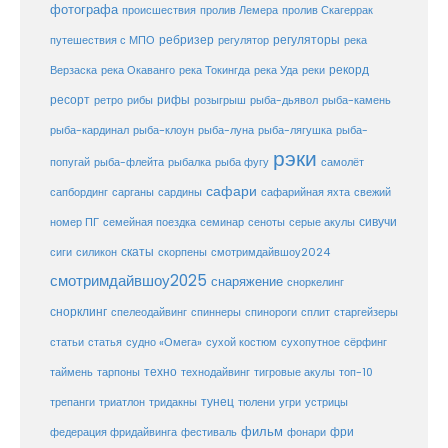
фотографа
происшествия
пролив Лемера
пролив Скагеррак
ребризер
регуляторы
путешествия с МПО
регулятор
река
рекорд
Верзаска
река Окаванго
река Токингда
река Уда
реки
ресорт
рифы
ретро
рибы
розыгрыш
рыба-дьявол
рыба-камень
рыба-клоун
рыба-кардинал
рыба-луна
рыба-лягушка
рыба-
рэки
попугай
рыба-флейта
рыбалка
рыба фугу
самолёт
сафари
сафарийная яхта
сапбординг
сарганы
сардины
свежий
сивучи
сеноты
номер ПГ
семейная поездка
семинар
серые акулы
скаты
скорпены
смотримдайвшоу2024
сиги
силикон
смотримдайвшоу2025
снаряжение
сноркелинг
снорклинг
спелеодайвинг
спиннеры
спинороги
сплит
старгейзеры
статья
сухой костюм
статьи
судно «Омега»
сухопутное
сёрфинг
таймень
техно
технодайвинг
тарпоны
тигровые акулы
топ-10
тунец
тюлени
трепанги
триатлон
тридакны
угри
устрицы
фильм
фри
федерация фридайвинга
фестиваль
фонари