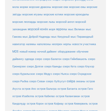
морские ежи
морские
мола
моржи
морские драконы
морские ежы
звёзды
морские игуаны
морские котики
морские крокодилы
морские львы
морские леопарды
морской ангел
морской
морской конёк
мурены
заповедник
моря
мыс Великан
мыс
Гамова
мыс Доброй Надежды
мыс Кекурный
мыс Пирамидный
навигатор
нерпы
новости участника
налимы
наполеоны
неопрен
MDS
новый номер
оборудование
обучение
ночной дайвинг
дайвингу
озеро
одежда
озеро Балатон
озеро Гийибакшель
озеро
Грюнерзее
озеро Долгое
озеро Каинды
озеро Кета
озеро Клухор
озеро Курильское
озеро Медуз
озеро Ньяса
озеро Охридское
озёра
озеро Рыбка
озеро Севан
озеро Хубсугул
океаны
остров
Агуста
остров Апо
остров Бальтра
остров Батанта
остров Гато
остров Изабелла
остров Кабилао
остров Калангаман
остров
Кандолуду
остров Корон
остров Кофиау
остров Кювервиль
остров