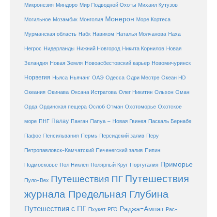
Микронезия
Миндоро
Мир Подводной Охоты
Михаил Кутузов
Монерон
Монголия
Могильное
Мозамбик
Море Кортеса
Мурманская область
Набк
Навиком
Наталья Молчанова
Наха
Негрос
Нидерланды
Нижний Новгород
Никита Корнилов
Новая
Зеландия
Новая Земля
Новоасбестовский карьер
Новомичуринск
Норвегия
Океан HD
Ньяса
Ньячанг
ОАЭ
Одесса
Одри Местре
Океания
Окинава
Оксана Истратова
Олег Никитин
Ольхон
Оман
Охотоморье
Охотское
Орда
Ординская пещера
Ослоб
Отман
море
Палау
Папуа – Новая Гвинея
ПНГ
Панган
Паскаль Бернабе
Перу
Пафос
Пенсильвания
Пермь
Персидский залив
Петропавловск-Камчатский
Печенегский залив
Пипин
Приморье
Полярный Круг
Подмосковье
Пол Никлен
Португалия
Путешествия
Путешествия ПГ
Пуло-Вех
журнала Предельная Глубина
Путешествия с ПГ
Раджа-Ампат
Пхукет
РГО
Рас-