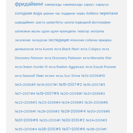
фридайвинг
хаммерхеды
хамерхеды
хариус
хариусы
черепахи
холодная вода
цианеи
час подарков
червь боббита
шахта
школа подводной фотографии
шаркдайвинг
швертботы
шёлковые акулы
щуки
щуки-крокодилы
экватор
экотропа
экспедиция
эксклюзив
экскурсии
японские собачки
ярмарка
деликатесов
яхта Aurora
яхта Black Pearl
яхта Calipso
яхта
Discovery Palavan
яхта Discovery Palawan
яхта Marselia Star
яхта Ocean Hunter III
яхта Roatan Aggressor
яхта Saudi Pioneer
№12•2006#10
яхта Seawolf Steel
яхтинг
яхты Sun Shine
№15•2007#2
№14•2007#1
№16•2007#3
№13•2006#11
№19•2007#6
№20•2008#1
№17•2007#4
№21•2008#2
№25•2008#6
№22•2008#3
№23•2008#4
№24•2008#5
№29•2009#4
№30•2009#5
№26•2009#1
№28•2009#3
№33•2010#2
№31•2009#6
№32•2010#1
№34•2010#3
№37•2010#6
№35•2010#4
№36•2010#5
№38•2011#1