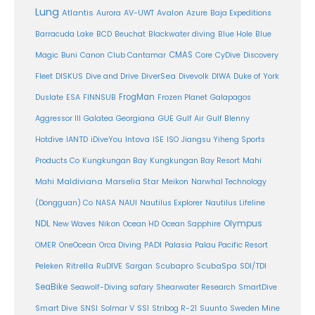
Lung
Atlantis
Aurora
AV-UWT
Avalon
Azure
Baja Expeditions
Barracuda Lake
BCD
Beuchat
Blackwater diving
Blue Hole
Blue
CMAS
Magic
Buni
Canon
Club Cantamar
Core
CyDive
Discovery
DiverSea
Fleet
DISKUS
Dive and Drive
Divevolk
DIWA
Duke of York
FrogMan
Duslate
ESA
FINNSUB
Frozen Planet
Galapagos
Aggressor III
Galatea
Georgiana
GUE
Gulf Air
Gulf Blenny
Intova
Hotdive
IANTD
iDiveYou
ISE
ISO
Jiangsu Yiheng Sports
Products Co
Kungkungan Bay
Kungkungan Bay Resort
Mahi
Maldiviana
Marselia Star
Mahi
Meikon
Narwhal Technology
(Dongguan) Co
NASA
NAUI
Nautilus Explorer
Nautilus Lifeline
Olympus
NDL
Nikon
New Waves
Ocean HD
Ocean Sapphire
PADI
OMER
OneOcean
Orca Diving
Palasia
Palau Pacific Resort
Ritrella
RuDIVE
Peleken
Sargan
Scubapro
ScubaSpa
SDI/TDI
SeaBike
Seawolf-Diving safary
Shearwater Research
SmartDive
SSI
Suunto
Smart Dive
SNSI
Solmar V
Stribog R-21
Sweden Mine