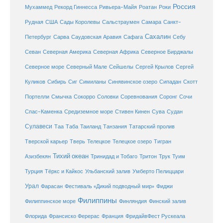
Россия
Мухаммед
Рекорд Гиннесса
Ривьера-Майя
Роатан
Роки
США
Сады Королевы
Рудная
Сальстраумен
Самара
Санкт-
Сахалин
Саудовская Аравия
Себу
Петербург
Сарва
Сафага
Севан
Северная Америка
Северная Африка
Северное Бирджалы
Сейшелы
Северное море
Северный Мале
Сергей Крылов
Сергей
Куликов
Сибирь
Сиг
Симиланы
Синявинское озеро
Сипадан
Скотт
Соловки
Соревнования
Портелли
Смычка
Сокорро
Соронг
Сочи
Средиземное море
Спас-Каменка
Стивен Кинен
Сува
Судан
Сулавеси
Таиланд
Таа
Таба
Танзания
Татарский пролив
Телецкое озеро
Тверской карьер
Тверь
Телецкое
Тигран
Тихий океан
Трук
Азизбекян
Тринидад и Тобаго
Тритон
Туим
Турция
Тёркс и Кайкос
Ульбанский залив
Умберто Пелиццари
Урал
Фарасан
Фестиваль «Дикий подводный мир»
Фиджи
Филиппины
Филиппинское море
Финляндия
Финский залив
Флорида
Франсиско Ферерас
Франция
ФридайвФест Рускеала