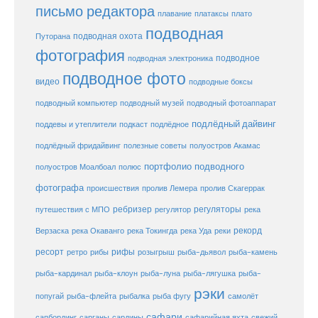
письмо редактора
плато
плавание
платаксы
подводная
подводная охота
Путорана
фотография
подводное
подводная электроника
подводное фото
видео
подводные боксы
подводный музей
подводный компьютер
подводный фотоаппарат
подлёдный дайвинг
поддевы и утеплители
подкаст
подлёдное
подлёдный фридайвинг
полезные советы
полуостров Акамас
портфолио подводного
полуостров Моалбоал
полюс
фотографа
происшествия
пролив Лемера
пролив Скагеррак
ребризер
регуляторы
путешествия с МПО
регулятор
река
рекорд
Верзаска
река Окаванго
река Токингда
река Уда
реки
ресорт
рифы
ретро
рибы
розыгрыш
рыба-дьявол
рыба-камень
рыба-клоун
рыба-кардинал
рыба-луна
рыба-лягушка
рыба-
рэки
попугай
рыба-флейта
рыбалка
рыба фугу
самолёт
сафари
сафарийная яхта
сапбординг
сарганы
сардины
свежий