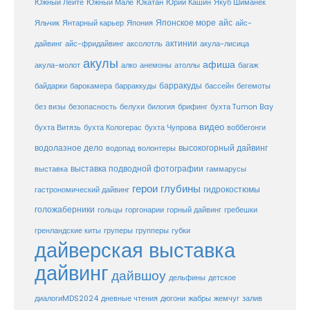
Юкатан
Юрий Кашин
Южный Лейте
Южный Мале
Якуб Шиманек
Японское море
айс
Яльчик
Янтарный карьер
Япония
айс-
актинии
акула-лисица
дайвинг
айс-фридайвинг
аксолотль
акулы
афиша
анемоны
акула-молот
алко
атоллы
багаж
барракуды
бассейн
байдарки
барокамера
барраккуды
бегемоты
белухи
брифинг
без визы
безопасность
билогия
бухта Tumon Bay
видео
бухта Витязь
бухта Кологерас
бухта Чупрова
воббегонги
водолазное дело
высокогорный дайвинг
водопад
волонтеры
выставка
выставка подводной фотографии
гаммарусы
герои глубины
гидрокостюмы
гастрономический дайвинг
голожаберники
горгонарии
горный дайвинг
гребешки
гольцы
груперы
губки
гренландские киты
групперы
дайверская выставка
дайвинг
дайвшоу
дельфины
детское
диалогиMDS2024
дневные чтения
дюгони
жабры
жемчуг
залив