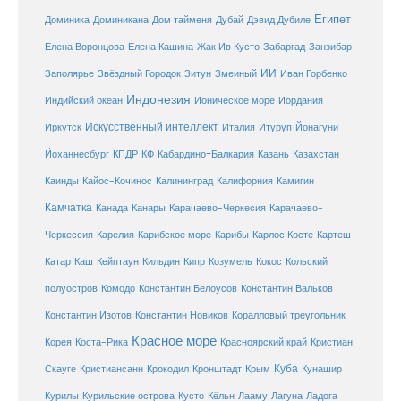
Египет
Доминика
Доминикана
Дом тайменя
Дубай
Дэвид Дубиле
Елена Кашина
Елена Воронцова
Жак Ив Кусто
Забаргад
Занзибар
ИИ
Заполярье
Звёздный Городок
Зитун
Змеиный
Иван Горбенко
Индонезия
Индийский океан
Ионическое море
Иордания
Искусственный интеллект
Иркутск
Италия
Итуруп
Йонагуни
Кабардино-Балкария
Казахстан
Йоханнесбург
КПДР
КФ
Казань
Каинды
Кайос-Кочинос
Калининград
Калифорния
Камигин
Камчатка
Карачаево-Черкесия
Канада
Канары
Карачаево-
Карибское море
Карибы
Черкессия
Карелия
Карлос Косте
Картеш
Катар
Каш
Кипр
Кейптаун
Кильдин
Козумель
Кокос
Кольский
полуостров
Комодо
Константин Белоусов
Константин Вальков
Константин Изотов
Константин Новиков
Коралловый треугольник
Красное море
Корея
Коста-Рика
Красноярский край
Кристиан
Куба
Крым
Скауге
Кристиансанн
Крокодил
Кронштадт
Кунашир
Курилы
Курильские острова
Кусто
Кёльн
Лааму
Лагуна
Ладога