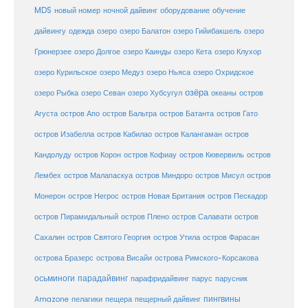
MDS
новый номер
оборудование
обучение
ночной дайвинг
дайвингу
озеро
одежда
озеро Балатон
озеро Гийибакшель
озеро
Грюнерзее
озеро Долгое
озеро Каинды
озеро Кета
озеро Клухор
озеро Курильское
озеро Медуз
озеро Ньяса
озеро Охридское
озёра
озеро Рыбка
озеро Севан
озеро Хубсугул
океаны
остров
Агуста
остров Апо
остров Бальтра
остров Батанта
остров Гато
остров Изабелла
остров Кабилао
остров Калангаман
остров
Кандолуду
остров Корон
остров Кофиау
остров Кювервиль
остров
остров
Лембех
остров Малапаскуа
остров Миндоро
остров Мисул
Монерон
остров Негрос
остров Новая Британия
остров Пескадор
остров Пирамидальный
остров Плено
остров Салавати
остров
Сахалин
остров Святого Георгия
остров Утила
остров Фарасан
острова Бразерс
острова Висайи
острова Римского-Корсакова
осьминоги
парадайвинг
парус
парафридайвинг
парусник
пещерный дайвинг
пингвины
Amazone
пелагики
пещера