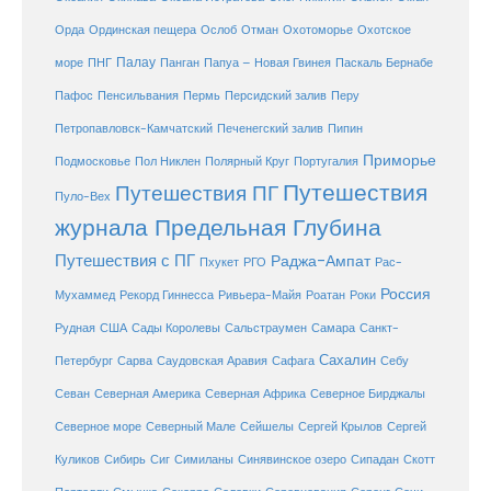
Охотоморье
Охотское
Орда
Ординская пещера
Ослоб
Отман
море
Палау
Папуа – Новая Гвинея
ПНГ
Панган
Паскаль Бернабе
Перу
Пафос
Пенсильвания
Пермь
Персидский залив
Петропавловск-Камчатский
Печенегский залив
Пипин
Приморье
Полярный Круг
Подмосковье
Пол Никлен
Португалия
Путешествия
Путешествия ПГ
Пуло-Вех
журнала Предельная Глубина
Путешествия с ПГ
Раджа-Ампат
Пхукет
РГО
Рас-
Россия
Мухаммед
Рекорд Гиннесса
Ривьера-Майя
Роатан
Роки
США
Сады Королевы
Рудная
Сальстраумен
Самара
Санкт-
Сахалин
Саудовская Аравия
Себу
Петербург
Сарва
Сафага
Севан
Северная Америка
Северная Африка
Северное Бирджалы
Сейшелы
Северное море
Северный Мале
Сергей Крылов
Сергей
Куликов
Сибирь
Сиг
Симиланы
Синявинское озеро
Сипадан
Скотт