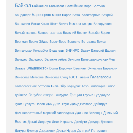
Байкал
БайкалТек
Балтика
Баликазаг
Балтийское море
Баренцево море
Бандаберг
Барос
Баха-Калифорния
Бахрейн
Белое море
Башкирия
Бекки Каган Шотт
Белиз
Белоруссия
Белый тюлень
Бизнес-завтрак
Ближний Восток
Бонэйр
Борис
Бергман
Борис Эйдис
Боро-Боро
Боровно
Ботсвана
Бохол
Британская Колумбия
Будапешт
ВНИИРО
Вааву
Валерий Даркин
Венгрия
Вальдес
Варадеро
Великие озёра
Вильфранш-сюр-Мер
Владивосток
Волга
Витязь
Воронеж
Вьетнам
Вячеслав Баранкин
Галапагосы
Вячеслав Мелихов
Вячеслав Скоц
ГОСТ
Гавана
Галапогосские острова
Гили-Эйр
Годнурас
Гозо
Голландия
Голос
Голубое озеро
Греция
Гуадалупе
дайвера
Гондурас
Грузия
Гуам
ДКБ
Гурзуф
Гюлен
ДЭМ-клуб
Давид Веззаро
Дайвгруз
Дальний
Дальневосточный морской заповедник
Дальние Зеленцы
Восток
Дахаб
Дедалус
Джек Израиль
Джибути
Джидда
Джозеф
Дитури
Джохор
Дзержинск
Дилье Нуаро
Дмитрий Петрушин