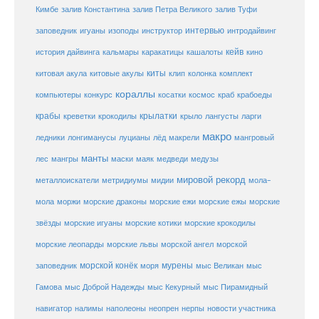
Кимбе
залив Константина
залив Петра Великого
залив Туфи
заповедник
интервью
игуаны
изоподы
инструктор
интродайвинг
кейв
кальмары
каракатицы
история дайвинга
кашалоты
кино
киты
китовые акулы
китовая акула
клип
колонка
комплект
кораллы
компьютеры
косатки
космос
конкурс
краб
крабоеды
крабы
крокодилы
крылатки
лангусты
креветки
крыло
ларги
макро
ледники
лонгиманусы
луцианы
лёд
макрели
мангровый
манты
лес
мангры
маски
маяк
медведи
медузы
мировой рекорд
металлоискатели
метридиумы
мидии
мола-
морские ежи
морские
мола
моржи
морские драконы
морские ежы
звёзды
морские игуаны
морские котики
морские крокодилы
морские львы
морские леопарды
морской ангел
морской
морской конёк
мурены
заповедник
моря
мыс Великан
мыс
Гамова
мыс Доброй Надежды
мыс Кекурный
мыс Пирамидный
навигатор
нерпы
новости участника
налимы
наполеоны
неопрен