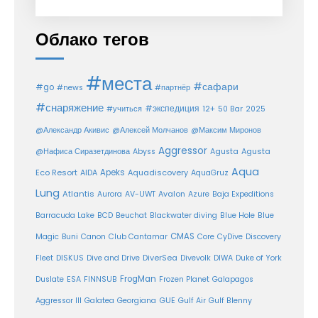
Облако тегов
#места
#сафари
#go
#news
#партнёр
#снаряжение
#экспедиция
12+
#учиться
50 Bar
2025
@Александр Акивис
@Алексей Молчанов
@Максим Миронов
Aggressor
Agusta
@Нафиса Сиразетдинова
Abyss
Agusta
Aqua
Eco Resort
Apeks
Aquadiscovery
AIDA
AquaGruz
Lung
Atlantis
Aurora
AV-UWT
Avalon
Azure
Baja Expeditions
Barracuda Lake
BCD
Beuchat
Blackwater diving
Blue Hole
Blue
CMAS
Magic
Buni
Canon
Club Cantamar
Core
CyDive
Discovery
DiverSea
Fleet
DISKUS
Dive and Drive
Divevolk
DIWA
Duke of York
FrogMan
Duslate
ESA
FINNSUB
Frozen Planet
Galapagos
Aggressor III
Galatea
Georgiana
GUE
Gulf Air
Gulf Blenny