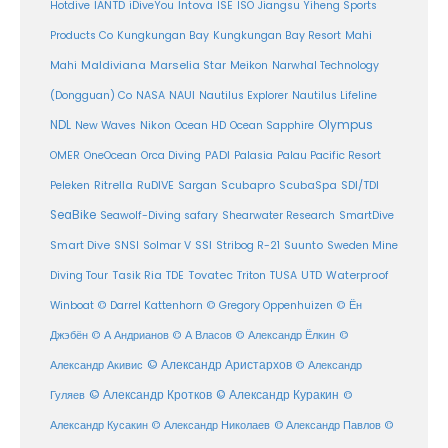
Intova
Hotdive
IANTD
iDiveYou
ISE
ISO
Jiangsu Yiheng Sports
Products Co
Kungkungan Bay
Kungkungan Bay Resort
Mahi
Maldiviana
Marselia Star
Mahi
Meikon
Narwhal Technology
(Dongguan) Co
NASA
NAUI
Nautilus Explorer
Nautilus Lifeline
Olympus
NDL
Nikon
New Waves
Ocean HD
Ocean Sapphire
PADI
OMER
OneOcean
Orca Diving
Palasia
Palau Pacific Resort
Ritrella
RuDIVE
Peleken
Sargan
Scubapro
ScubaSpa
SDI/TDI
SeaBike
Seawolf-Diving safary
Shearwater Research
SmartDive
SSI
Suunto
Smart Dive
SNSI
Solmar V
Stribog R-21
Sweden Mine
Diving Tour
Tasik Ria
TDE
Tovatec
Triton
TUSA
UTD
Waterproof
Winboat
© Darrel Kattenhorn
© Gregory Oppenhuizen
© Ён
Джэбён
© А Андрианов
© А Власов
© Александр Ёлкин
©
© Александр Аристархов
Александр Акивис
© Александр
© Александр Кротков
© Александр Куракин
Гуляев
©
Александр Кусакин
© Александр Николаев
© Александр Павлов
©