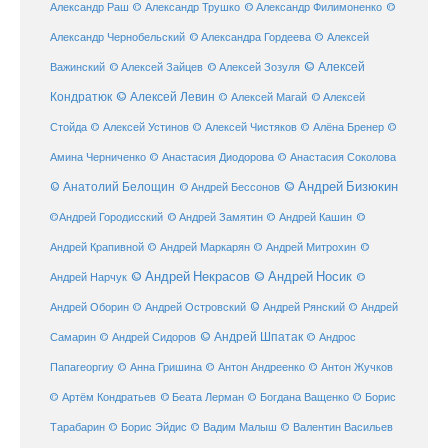
Александр Раш
© Александр Трушко
© Александр Филимоненко
©
Александр Чернобельский
© Александра Гордеева
© Алексей
© Алексей
© Алексей Зайцев
Важинский
© Алексей Зозуля
Кондратюк
© Алексей Левин
© Алексей
© Алексей Магай
Стойда
© Алексей Устинов
© Алексей Чистяков
© Алёна Бренер
©
Амина Черниченко
© Анастасия Диодорова
© Анастасия Соколова
© Анатолий Белощин
© Андрей Бизюкин
© Андрей Бессонов
©
©Андрей Городисский
© Андрей Замятин
© Андрей Кашин
Андрей Крапивной
©
© Андрей Маркарян
© Андрей Митрохин
© Андрей Некрасов
© Андрей Носик
Андрей Нарчук
©
© Андрей Рянский
Андрей Оборин
© Андрей Островский
© Андрей
© Андрей Шпатак
Самарин
© Андрей Сидоров
© Андрос
Папагеоргиу
© Анна Гришина
© Антон Андреенко
© Антон Жучков
© Беата Лерман
© Артём Кондратьев
© Богдана Ващенко
© Борис
Тарабарин
© Борис Эйдис
© Вадим Малыш
© Валентин Васильев