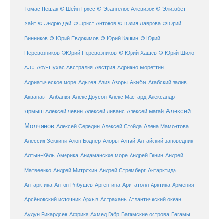
Томас Пешак
© Шейн Гросс
© Эвангелос Алевизос
© Элизабет
Уайт
© Эндрю Дэй
© Эрнст Антонов
© Юлия Лаврова
©Юрий
Винников
© Юрий Евдокимов
© Юрий Кашин
© Юрий
Перевозников
©Юрий Перевозников
© Юрий Хашев
© Юрий Шило
Австралия
А30
Абу-Нухас
Австрия
Адриано Мореттин
Акаба
Адриатическое море
Адыгея
Азия
Азоры
Акабский залив
Александр
Акванавт
Албания
Алекс Доусон
Алекс Мастард
Алексей
Ярмыш
Алексей Левин
Алексей Ливанс
Алексей Магай
Молчанов
Алексей Середин
Алексей Стойда
Алена Мамонтова
Алтай
Алессия Зеккини
Алон Боднер
Алоры
Алтайский заповедник
Алтын-Кёль
Америка
Андаманское море
Андрей Генин
Андрей
Антарктида
Матвеенко
Андрей Митрохин
Андрей Стремберг
Армения
Антарктика
Антон Рябушев
Аргентина
Ари-атолл
Арктика
Атлантический океан
Арсёновский источник
Архыз
Астрахань
Ахмед Габр
Багамы
Аудун Рикардсен
Африка
Багамские острова