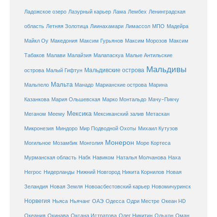
Ладожское озеро
Лазурный карьер
Лама
Лембех
Ленинградская
Летняя Золотица
область
Лиинахамари
Лимассол
МПО
Мадейра
Майкл Оу
Македония
Максим Гурьянов
Максим Морозов
Максим
Малайзия
Табаков
Малави
Малапаскуа
Малые Антильские
Мальдивы
Мальдивские острова
острова
Малый Гифтун
Мальта
Мальпело
Манадо
Марианские острова
Марина
Мачу-Пикчу
Казанкова
Мария Ольшевская
Марко Монтальдо
Мексика
Мексиканский залив
Меганом
Меему
Метаскан
Микронезия
Миндоро
Мир Подводной Охоты
Михаил Кутузов
Монерон
Монголия
Могильное
Мозамбик
Море Кортеса
Мурманская область
Набк
Навиком
Наталья Молчанова
Наха
Негрос
Нидерланды
Нижний Новгород
Никита Корнилов
Новая
Зеландия
Новая Земля
Новоасбестовский карьер
Новомичуринск
Норвегия
Океан HD
Ньяса
Ньячанг
ОАЭ
Одесса
Одри Местре
Океания
Окинава
Оксана Истратова
Олег Никитин
Ольхон
Оман