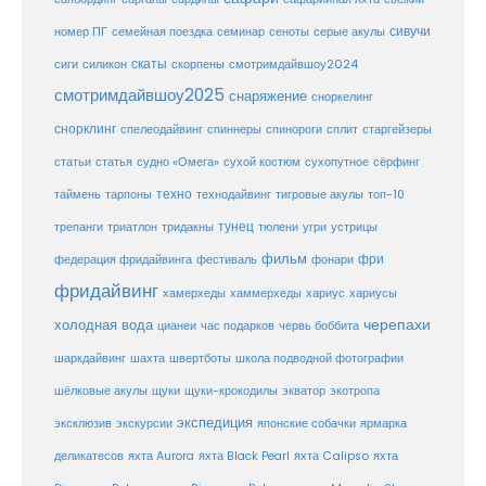
сивучи
сеноты
номер ПГ
семейная поездка
семинар
серые акулы
скаты
скорпены
смотримдайвшоу2024
сиги
силикон
смотримдайвшоу2025
снаряжение
сноркелинг
снорклинг
спелеодайвинг
спиннеры
спинороги
сплит
старгейзеры
статья
сухой костюм
статьи
судно «Омега»
сухопутное
сёрфинг
таймень
техно
технодайвинг
тарпоны
тигровые акулы
топ-10
тунец
тюлени
трепанги
триатлон
тридакны
угри
устрицы
фильм
фри
федерация фридайвинга
фестиваль
фонари
фридайвинг
хаммерхеды
хамерхеды
хариус
хариусы
черепахи
холодная вода
цианеи
час подарков
червь боббита
шахта
школа подводной фотографии
шаркдайвинг
швертботы
шёлковые акулы
щуки
щуки-крокодилы
экватор
экотропа
экспедиция
эксклюзив
экскурсии
японские собачки
ярмарка
деликатесов
яхта Aurora
яхта Black Pearl
яхта Calipso
яхта