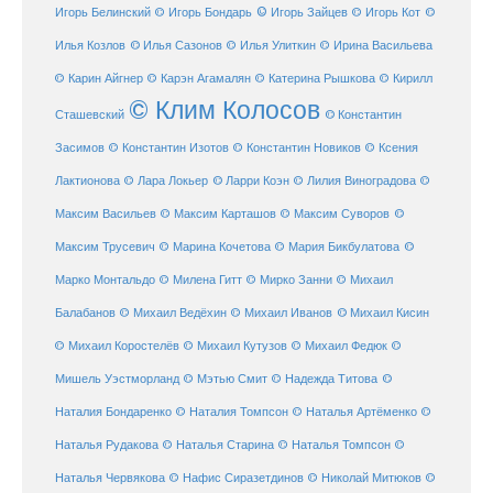
© Игорь Зайцев
Игорь Белинский
© Игорь Бондарь
© Игорь Кот
©
Илья Козлов
© Илья Сазонов
© Илья Улиткин
© Ирина Васильева
© Карин Айгнер
© Карэн Агамалян
© Катерина Рышкова
© Кирилл
© Клим Колосов
Сташевский
© Константин
Засимов
© Константин Изотов
© Константин Новиков
© Ксения
© Ларри Коэн
Лактионова
© Лара Локьер
© Лилия Виноградова
©
Максим Васильев
© Максим Карташов
© Максим Суворов
©
©
Максим Трусевич
© Марина Кочетова
© Мария Бикбулатова
Марко Монтальдо
© Милена Гитт
© Мирко Занни
© Михаил
© Михаил Кисин
Балабанов
© Михаил Ведёхин
© Михаил Иванов
© Михаил Коростелёв
© Михаил Кутузов
© Михаил Федюк
©
©
Мишель Уэстморланд
© Мэтью Смит
© Надежда Титова
Наталия Бондаренко
© Наталия Томпсон
© Наталья Артёменко
©
Наталья Рудакова
© Наталья Старина
© Наталья Томпсон
©
Наталья Червякова
© Нафис Сиразетдинов
© Николай Митюков
©