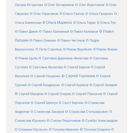
© Олег Бочарников
Оксана Истратова
© Олег Воротников
© Олег
Гаврилин
© Олег Герасимов
© Олеся Скитер
© Ольга Газарова
©
© Ольга Маркина
© Ольга Торри
Ольга Каменская
© Ольга Тур
© Павел Дивин
© Павел
© Павел Калюжный
© Павел Колпаков
Лапшин
© Павел Чистяков
© Павел Окишев
© Педро
© Роман Воробьёв
© Роман Фомин
Васконселос
© Петр Стрелков
© Роман Цыба
© Светлана Доронина-Филатова
© Светлана
Суслова
© Светлана Филатова
© Сергей Барков
© Сергей
© Сергей Горпинюк
Васильев
© Сергей Глущенко
© Сергей
Гурский
© Сергей Кондрашин
© Сергей Куриков
© Сергей Лазарев
© Сергей Макаров
© Сергей Озеров
© Сергей Порхачев
© Сергей
© Станислав
Порхачёв
© Сергей Шевчук
© Скотт Берчем
Андропов
© Станислав Захаров
© Станислав Стельмахович
©
Станислав Юрченко
© Степан Решетников
© Сумбат Александров
© Татьяна Иванова
© Татьяна Опарина
© Сюзанна Паульсен
©