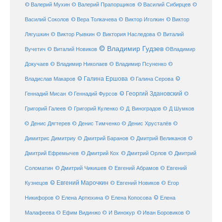
© Валерий Мухин
© Валерий Прапорщиков
© Василий Сибирцев
©
© Виктор
Василий Соколов
© Вера Толкачева
© Виктор Иголкин
Лягушкин
© Виктор Рывкин
© Виктория Наследова
© Виталий
© Владимир Гудзев
Вучетич
© Виталий Новиков
©Владимир
Докучаев
© Владимир Николаев
© Владимир Псуненко
©
© Галина Ершова
© Галина Серова
©
Владислав Макаров
Геннадий Мисан
© Геннадий Фурсов
© Георгий Здановский
©
Григорий Галеев
© Григорий Куленко
© Д. Виноградов
© Д Шумков
© Денис Дягтерев
© Денис Тимченко
© Денис Хрусталёв
©
Димитрис Димитриу
© Дмитрий Баранов
© Дмитрий Великанов
©
© Дмитрий Орлов
Дмитрий Ефремычев
© Дмитрий Кох
© Дмитрий
Соломатин
© Дмитрий Чикишев
© Евгений Абрамов
© Евгений
© Евгений Марочкин
Кузнецов
© Евгений Новиков
© Егор
© Елена
Никифоров
© Елена Артюхина
© Елена Копосова
Малафеева
© Иван Боровиков
© Ефим Видинжо
© И Винокур
©