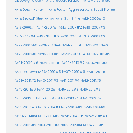
Discovery Palavan
яхта Discovery Palawan
яхта Marselia Star
яхта Ocean Hunter III
яхта Roatan Aggressor
яхта Saudi Pioneer
№12•2006#10
яхта Seawolf Steel
яхтинг
яхты Sun Shine
№15•2007#2
№14•2007#1
№16•2007#3
№13•2006#11
№19•2007#6
№20•2008#1
№17•2007#4
№21•2008#2
№25•2008#6
№22•2008#3
№23•2008#4
№24•2008#5
№29•2009#4
№30•2009#5
№26•2009#1
№28•2009#3
№33•2010#2
№31•2009#6
№32•2010#1
№34•2010#3
№37•2010#6
№35•2010#4
№36•2010#5
№38•2011#1
№39•2011#2
№40•2011#3
№41•2011#4
№42•2011#5
№43•2011#6
№44•2012#1
№45•2012#2
№46•2012#3
№50•2013#1
№51•2013#2
№53•2013#4
№54•2013#5
№55•2013#6
№56•2014#1
№58•2014#3
№57•2014#2
№61•2014#6
№62•2015#1
№59•2014#4
№60•2014#5
№64•2015#3
№63•2015#2
№65•2015#4
№66•2015#5