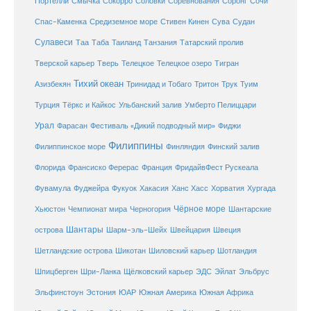
Соловки
Соревнования
Портелли
Смычка
Сокорро
Соронг
Сочи
Средиземное море
Спас-Каменка
Стивен Кинен
Сува
Судан
Сулавеси
Таиланд
Таа
Таба
Танзания
Татарский пролив
Телецкое озеро
Тверской карьер
Тверь
Телецкое
Тигран
Тихий океан
Трук
Азизбекян
Тринидад и Тобаго
Тритон
Туим
Турция
Тёркс и Кайкос
Ульбанский залив
Умберто Пелиццари
Урал
Фарасан
Фестиваль «Дикий подводный мир»
Фиджи
Филиппины
Филиппинское море
Финляндия
Финский залив
Флорида
Франсиско Ферерас
Франция
ФридайвФест Рускеала
Фувамула
Хургада
Фуджейра
Фукуок
Хакасия
Ханс Хасс
Хорватия
Чёрное море
Чемпионат мира
Шантарские
Хьюстон
Черногория
Шантары
острова
Шарм-эль-Шейх
Швейцария
Швеция
Шетландские острова
Шикотан
Шиловский карьер
Шотландия
Шпицберген
Шри-Ланка
Щёлковский карьер
ЭДС
Эйлат
Эльбрус
ЮАР
Эльфинстоун
Эстония
Южная Америка
Южная Африка