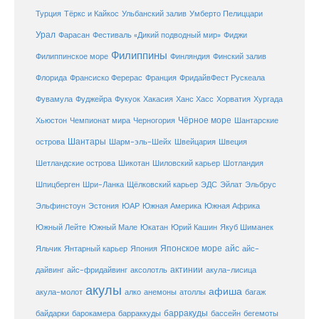
Турция
Тёркс и Кайкос
Ульбанский залив
Умберто Пелиццари
Урал
Фарасан
Фестиваль «Дикий подводный мир»
Фиджи
Филиппины
Филиппинское море
Финляндия
Финский залив
Флорида
Франсиско Ферерас
Франция
ФридайвФест Рускеала
Фувамула
Хургада
Фуджейра
Фукуок
Хакасия
Ханс Хасс
Хорватия
Чёрное море
Чемпионат мира
Шантарские
Хьюстон
Черногория
Шантары
острова
Шарм-эль-Шейх
Швейцария
Швеция
Шетландские острова
Шикотан
Шиловский карьер
Шотландия
Шпицберген
Шри-Ланка
Щёлковский карьер
ЭДС
Эйлат
Эльбрус
ЮАР
Эльфинстоун
Эстония
Южная Америка
Южная Африка
Юкатан
Юрий Кашин
Южный Лейте
Южный Мале
Якуб Шиманек
Японское море
айс
Яльчик
Янтарный карьер
Япония
айс-
актинии
акула-лисица
дайвинг
айс-фридайвинг
аксолотль
акулы
афиша
анемоны
акула-молот
алко
атоллы
багаж
барракуды
бассейн
байдарки
барокамера
барраккуды
бегемоты