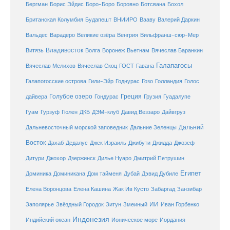
Бергман
Борис Эйдис
Боро-Боро
Боровно
Ботсвана
Бохол
Британская Колумбия
Будапешт
ВНИИРО
Вааву
Валерий Даркин
Венгрия
Вальдес
Варадеро
Великие озёра
Вильфранш-сюр-Мер
Владивосток
Волга
Витязь
Воронеж
Вьетнам
Вячеслав Баранкин
Галапагосы
Вячеслав Мелихов
Вячеслав Скоц
ГОСТ
Гавана
Галапогосские острова
Гили-Эйр
Годнурас
Гозо
Голландия
Голос
Голубое озеро
Греция
Гуадалупе
дайвера
Гондурас
Грузия
Гуам
ДКБ
Гурзуф
Гюлен
ДЭМ-клуб
Давид Веззаро
Дайвгруз
Дальний
Дальневосточный морской заповедник
Дальние Зеленцы
Восток
Дахаб
Дедалус
Джек Израиль
Джибути
Джидда
Джозеф
Дитури
Джохор
Дзержинск
Дилье Нуаро
Дмитрий Петрушин
Египет
Доминика
Доминикана
Дом тайменя
Дубай
Дэвид Дубиле
Елена Кашина
Елена Воронцова
Жак Ив Кусто
Забаргад
Занзибар
ИИ
Заполярье
Звёздный Городок
Зитун
Змеиный
Иван Горбенко
Индонезия
Индийский океан
Ионическое море
Иордания