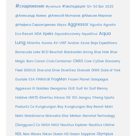
#снаряжение
#экспедиция
12+
#учиться
50 Bar
2025
@Александр Акивис
@Алексей Молчанов
@Максим Миронов
Aggressor
Agusta
@Нафиса Сиразетдинова
Abyss
Agusta
Aqua
Eco Resort
Apeks
Aquadiscovery
AIDA
AquaGruz
Lung
Atlantis
Aurora
AV-UWT
Avalon
Azure
Baja Expeditions
Barracuda Lake
BCD
Beuchat
Blackwater diving
Blue Hole
Blue
CMAS
Magic
Buni
Canon
Club Cantamar
Core
CyDive
Discovery
DiverSea
Fleet
DISKUS
Dive and Drive
Divevolk
DIWA
Duke of York
FrogMan
Duslate
ESA
FINNSUB
Frozen Planet
Galapagos
Aggressor III
Galatea
Georgiana
GUE
Gulf Air
Gulf Blenny
Intova
Hotdive
IANTD
iDiveYou
ISE
ISO
Jiangsu Yiheng Sports
Products Co
Kungkungan Bay
Kungkungan Bay Resort
Mahi
Maldiviana
Marselia Star
Mahi
Meikon
Narwhal Technology
(Dongguan) Co
NASA
NAUI
Nautilus Explorer
Nautilus Lifeline
Olympus
NDL
Nikon
New Waves
Ocean HD
Ocean Sapphire