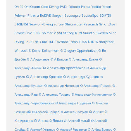
PADI
OMER
OneOcean
Orca Diving
Palasia
Palau Pacific Resort
Ritrella
RuDIVE
Peleken
Sargan
Scubapro
ScubaSpa
SDI/TDI
SeaBike
Seawolf-Diving safary
Shearwater Research
SmartDive
SSI
Suunto
Smart Dive
SNSI
Solmar V
Stribog R-21
Sweden Mine
Diving Tour
Tasik Ria
TDE
Tovatec
Triton
TUSA
UTD
Waterproof
Winboat
© Darrel Kattenhorn
© Gregory Oppenhuizen
© Ён
Джэбён
© А Андрианов
© А Власов
© Александр Ёлкин
©
© Александр Аристархов
Александр Акивис
© Александр
© Александр Кротков
© Александр Куракин
Гуляев
©
Александр Кусакин
© Александр Николаев
© Александр Павлов
©
Александр Раш
© Александр Трушко
© Александр Филимоненко
©
Александр Чернобельский
© Александра Гордеева
© Алексей
© Алексей
© Алексей Зайцев
Важинский
© Алексей Зозуля
Кондратюк
© Алексей Левин
© Алексей
© Алексей Магай
Стойда
© Алексей Устинов
© Алексей Чистяков
© Алёна Бренер
©