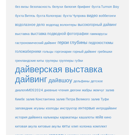
белухи
брифинг
без визы
безопасность
билогия
бухта Tumon Bay
видео
бухта Витязь
бухта Кологерас
бухта Чупрова
воббегонги
водолазное дело
высокогорный дайвинг
водопад
волонтеры
выставка
выставка подводной фотографии
гаммарусы
герои глубины
гидрокостюмы
гастрономический дайвинг
голожаберники
горгонарии
горный дайвинг
гребешки
гольцы
груперы
губки
гренландские киты
групперы
дайверская выставка
дайвинг
дайвшоу
дельфины
детское
диалогиMDS2024
дневные чтения
дюгони
жабры
жемчуг
залив
Кимбе
залив Константина
залив Петра Великого
залив Туфи
заповедник
интервью
игуаны
изоподы
инструктор
интродайвинг
кейв
кальмары
каракатицы
история дайвинга
кашалоты
кино
киты
китовые акулы
китовая акула
клип
колонка
комплект