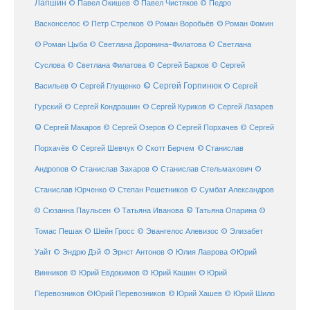
Лапшин
© Павел Чистяков
© Павел Окишев
© Педро
© Роман Воробьёв
© Роман Фомин
Васконселос
© Петр Стрелков
© Роман Цыба
© Светлана Доронина-Филатова
© Светлана
Суслова
© Светлана Филатова
© Сергей Барков
© Сергей
© Сергей Горпинюк
Васильев
© Сергей Глущенко
© Сергей
Гурский
© Сергей Кондрашин
© Сергей Куриков
© Сергей Лазарев
© Сергей Макаров
© Сергей Озеров
© Сергей Порхачев
© Сергей
© Станислав
Порхачёв
© Сергей Шевчук
© Скотт Берчем
Андропов
© Станислав Захаров
© Станислав Стельмахович
©
Станислав Юрченко
© Степан Решетников
© Сумбат Александров
© Татьяна Иванова
© Татьяна Опарина
© Сюзанна Паульсен
©
Томас Пешак
© Шейн Гросс
© Эвангелос Алевизос
© Элизабет
Уайт
© Эндрю Дэй
© Эрнст Антонов
© Юлия Лаврова
©Юрий
Винников
© Юрий Евдокимов
© Юрий Кашин
© Юрий
Перевозников
©Юрий Перевозников
© Юрий Хашев
© Юрий Шило