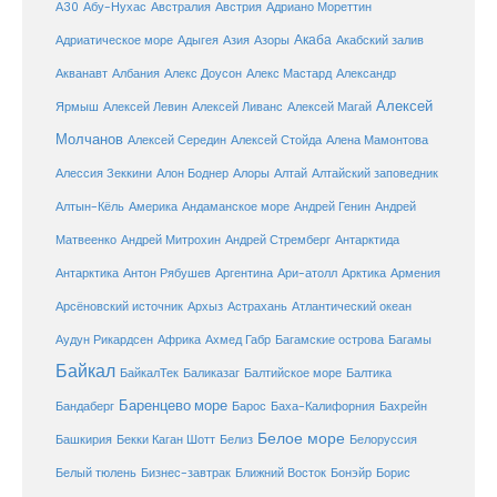
Австралия
А30
Абу-Нухас
Австрия
Адриано Мореттин
Акаба
Адриатическое море
Адыгея
Азия
Азоры
Акабский залив
Александр
Акванавт
Албания
Алекс Доусон
Алекс Мастард
Алексей
Ярмыш
Алексей Левин
Алексей Ливанс
Алексей Магай
Молчанов
Алексей Середин
Алексей Стойда
Алена Мамонтова
Алтай
Алессия Зеккини
Алон Боднер
Алоры
Алтайский заповедник
Алтын-Кёль
Америка
Андаманское море
Андрей Генин
Андрей
Антарктида
Матвеенко
Андрей Митрохин
Андрей Стремберг
Армения
Антарктика
Антон Рябушев
Аргентина
Ари-атолл
Арктика
Атлантический океан
Арсёновский источник
Архыз
Астрахань
Ахмед Габр
Багамы
Аудун Рикардсен
Африка
Багамские острова
Байкал
БайкалТек
Балтика
Баликазаг
Балтийское море
Баренцево море
Бандаберг
Барос
Баха-Калифорния
Бахрейн
Белое море
Башкирия
Бекки Каган Шотт
Белиз
Белоруссия
Белый тюлень
Бизнес-завтрак
Ближний Восток
Бонэйр
Борис