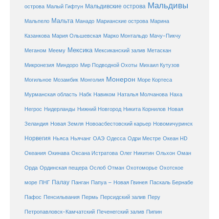
Мальдивы
Мальдивские острова
острова
Малый Гифтун
Мальта
Мальпело
Манадо
Марианские острова
Марина
Мачу-Пикчу
Казанкова
Мария Ольшевская
Марко Монтальдо
Мексика
Мексиканский залив
Меганом
Меему
Метаскан
Микронезия
Миндоро
Мир Подводной Охоты
Михаил Кутузов
Монерон
Монголия
Могильное
Мозамбик
Море Кортеса
Мурманская область
Набк
Навиком
Наталья Молчанова
Наха
Негрос
Нидерланды
Нижний Новгород
Никита Корнилов
Новая
Зеландия
Новая Земля
Новоасбестовский карьер
Новомичуринск
Норвегия
Океан HD
Ньяса
Ньячанг
ОАЭ
Одесса
Одри Местре
Океания
Окинава
Оксана Истратова
Олег Никитин
Ольхон
Оман
Охотоморье
Охотское
Орда
Ординская пещера
Ослоб
Отман
море
Палау
Папуа – Новая Гвинея
ПНГ
Панган
Паскаль Бернабе
Перу
Пафос
Пенсильвания
Пермь
Персидский залив
Петропавловск-Камчатский
Печенегский залив
Пипин