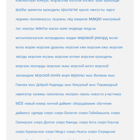
кораллы
компьютеры
косатки
космос
конкурс
краб
крабоеды
крабы
крокодилы
крылатки
лангусты
креветки
крыло
ларги
макро
ледники
лонгиманусы
луцианы
лёд
макрели
мангровый
манты
лес
мангры
маски
маяк
медведи
медузы
мировой рекорд
металлоискатели
метридиумы
мидии
мола-
морские ежи
морские
мола
моржи
морские драконы
морские ежы
звёзды
морские игуаны
морские котики
морские крокодилы
морские львы
морские леопарды
морской ангел
морской
морской конёк
мурены
заповедник
моря
мыс Великан
мыс
Гамова
мыс Доброй Надежды
мыс Кекурный
мыс Пирамидный
навигатор
нерпы
новости участника
налимы
наполеоны
неопрен
MDS
новый номер
оборудование
обучение
ночной дайвинг
дайвингу
озеро
одежда
озеро Балатон
озеро Гийибакшель
озеро
Грюнерзее
озеро Долгое
озеро Каинды
озеро Кета
озеро Клухор
озеро Курильское
озеро Медуз
озеро Ньяса
озеро Охридское