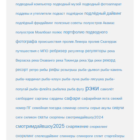
подводный музей
подводный компьютер
подводный фотоаппарат
подлёдный дайвинг
поддевы и утеплители
подкаст
подлёдное
подлёдный фридайвинг
полезные советы
полуостров Акамас
портфолио подводного
полуостров Моалбоал
полюс
фотографа
происшествия
пролив Лемера
пролив Скагеррак
ребризер
регуляторы
путешествия с МПО
регулятор
река
рекорд
Верзаска
река Окаванго
река Токингда
река Уда
реки
ресорт
рифы
ретро
рибы
розыгрыш
рыба-дьявол
рыба-камень
рыба-клоун
рыба-кардинал
рыба-луна
рыба-лягушка
рыба-
рэки
попугай
рыба-флейта
рыбалка
рыба фугу
самолёт
сафари
сафарийная яхта
сапбординг
сарганы
сардины
свежий
сивучи
сеноты
номер ПГ
семейная поездка
семинар
серые акулы
скаты
скорпены
смотримдайвшоу2024
сиги
силикон
смотримдайвшоу2025
снаряжение
сноркелинг
снорклинг
спелеодайвинг
спиннеры
спинороги
сплит
старгейзеры