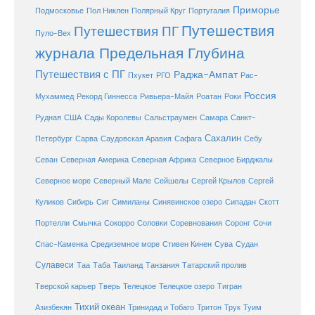
Приморье
Полярный Круг
Подмосковье
Пол Никлен
Португалия
Путешествия
Путешествия ПГ
Пуло-Вех
журнала Предельная Глубина
Путешествия с ПГ
Раджа-Ампат
Пхукет
РГО
Рас-
Россия
Мухаммед
Рекорд Гиннесса
Ривьера-Майя
Роатан
Роки
США
Сады Королевы
Рудная
Сальстраумен
Самара
Санкт-
Сахалин
Саудовская Аравия
Себу
Петербург
Сарва
Сафага
Севан
Северная Америка
Северная Африка
Северное Бирджалы
Сейшелы
Северное море
Северный Мале
Сергей Крылов
Сергей
Куликов
Сибирь
Сиг
Симиланы
Синявинское озеро
Сипадан
Скотт
Соловки
Соревнования
Портелли
Смычка
Сокорро
Соронг
Сочи
Средиземное море
Спас-Каменка
Стивен Кинен
Сува
Судан
Сулавеси
Таиланд
Таа
Таба
Танзания
Татарский пролив
Телецкое озеро
Тверской карьер
Тверь
Телецкое
Тигран
Тихий океан
Трук
Азизбекян
Тринидад и Тобаго
Тритон
Туим