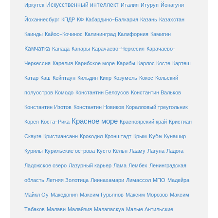
Искусственный интеллект
Иркутск
Италия
Итуруп
Йонагуни
Кабардино-Балкария
Казахстан
Йоханнесбург
КПДР
КФ
Казань
Каинды
Кайос-Кочинос
Калининград
Калифорния
Камигин
Камчатка
Карачаево-Черкесия
Канада
Канары
Карачаево-
Карибское море
Карибы
Черкессия
Карелия
Карлос Косте
Картеш
Катар
Каш
Кипр
Кейптаун
Кильдин
Козумель
Кокос
Кольский
полуостров
Комодо
Константин Белоусов
Константин Вальков
Константин Изотов
Константин Новиков
Коралловый треугольник
Красное море
Корея
Коста-Рика
Красноярский край
Кристиан
Куба
Крым
Скауге
Кристиансанн
Крокодил
Кронштадт
Кунашир
Курилы
Курильские острова
Кусто
Кёльн
Лааму
Лагуна
Ладога
Ладожское озеро
Лазурный карьер
Лама
Лембех
Ленинградская
Летняя Золотица
область
Лиинахамари
Лимассол
МПО
Мадейра
Майкл Оу
Македония
Максим Гурьянов
Максим Морозов
Максим
Малайзия
Табаков
Малави
Малапаскуа
Малые Антильские