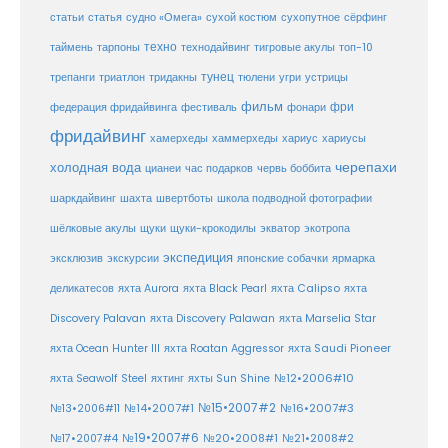
статья
сухой костюм
статьи
судно «Омега»
сухопутное
сёрфинг
таймень
техно
технодайвинг
тарпоны
тигровые акулы
топ-10
тунец
тюлени
трепанги
триатлон
тридакны
угри
устрицы
фильм
фри
федерация фридайвинга
фестиваль
фонари
фридайвинг
хаммерхеды
хамерхеды
хариус
хариусы
черепахи
холодная вода
цианеи
час подарков
червь боббита
шахта
школа подводной фотографии
шаркдайвинг
швертботы
шёлковые акулы
щуки
щуки-крокодилы
экватор
экотропа
экспедиция
эксклюзив
экскурсии
японские собачки
ярмарка
деликатесов
яхта Aurora
яхта Black Pearl
яхта Calipso
яхта
Discovery Palavan
яхта Discovery Palawan
яхта Marselia Star
яхта Ocean Hunter III
яхта Roatan Aggressor
яхта Saudi Pioneer
№12•2006#10
яхта Seawolf Steel
яхтинг
яхты Sun Shine
№15•2007#2
№14•2007#1
№16•2007#3
№13•2006#11
№19•2007#6
№20•2008#1
№17•2007#4
№21•2008#2