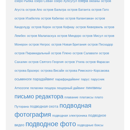
озёра
озеро Рыбка
озеро Севан
озеро Хубсугул
океаны
остров
Агуста
остров Апо
остров Бальтра
остров Батанта
остров Гато
остров Изабелла
остров Кабилао
остров Калангаман
остров
Кандолуду
остров Корон
остров Кофиау
остров Кювервиль
остров
остров
Лембех
остров Малапаскуа
остров Миндоро
остров Мисул
Монерон
остров Негрос
остров Новая Британия
остров Пескадор
остров Пирамидальный
остров Плено
остров Салавати
остров
Сахалин
остров Святого Георгия
остров Утила
остров Фарасан
острова Бразерс
острова Висайи
острова Римского-Корсакова
осьминоги
парадайвинг
парус
парафридайвинг
парусник
пещерный дайвинг
пингвины
Amazone
пелагики
пещера
письмо редактора
плато
плавание
платаксы
подводная
подводная охота
Путорана
фотография
подводное
подводная электроника
подводное фото
видео
подводные боксы