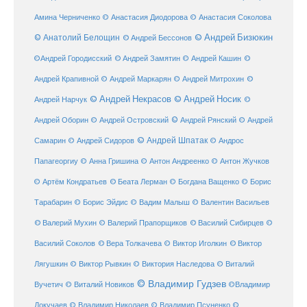
Амина Черниченко
© Анастасия Диодорова
© Анастасия Соколова
© Анатолий Белощин
© Андрей Бизюкин
© Андрей Бессонов
©
©Андрей Городисский
© Андрей Замятин
© Андрей Кашин
Андрей Крапивной
©
© Андрей Маркарян
© Андрей Митрохин
© Андрей Некрасов
© Андрей Носик
Андрей Нарчук
©
© Андрей Рянский
Андрей Оборин
© Андрей Островский
© Андрей
© Андрей Шпатак
Самарин
© Андрей Сидоров
© Андрос
Папагеоргиу
© Анна Гришина
© Антон Андреенко
© Антон Жучков
© Беата Лерман
© Артём Кондратьев
© Богдана Ващенко
© Борис
Тарабарин
© Борис Эйдис
© Вадим Малыш
© Валентин Васильев
© Валерий Мухин
© Валерий Прапорщиков
© Василий Сибирцев
©
© Виктор
Василий Соколов
© Вера Толкачева
© Виктор Иголкин
Лягушкин
© Виктор Рывкин
© Виктория Наследова
© Виталий
© Владимир Гудзев
Вучетич
© Виталий Новиков
©Владимир
Докучаев
© Владимир Николаев
© Владимир Псуненко
©