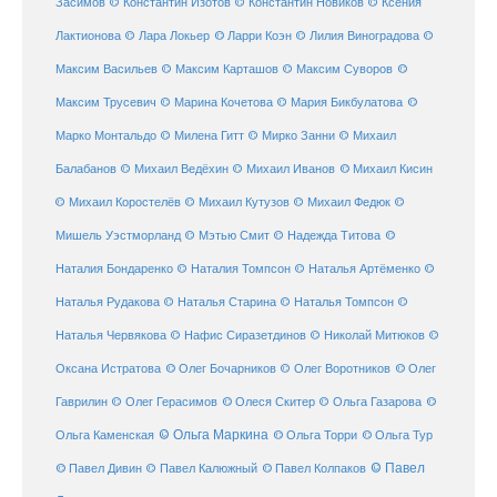
Засимов
© Константин Изотов
© Константин Новиков
© Ксения
© Ларри Коэн
Лактионова
© Лара Локьер
© Лилия Виноградова
©
Максим Васильев
© Максим Карташов
© Максим Суворов
©
©
Максим Трусевич
© Марина Кочетова
© Мария Бикбулатова
Марко Монтальдо
© Милена Гитт
© Мирко Занни
© Михаил
© Михаил Кисин
Балабанов
© Михаил Ведёхин
© Михаил Иванов
© Михаил Коростелёв
© Михаил Кутузов
© Михаил Федюк
©
©
Мишель Уэстморланд
© Мэтью Смит
© Надежда Титова
Наталия Бондаренко
© Наталия Томпсон
© Наталья Артёменко
©
Наталья Рудакова
© Наталья Старина
© Наталья Томпсон
©
Наталья Червякова
© Нафис Сиразетдинов
© Николай Митюков
©
© Олег Бочарников
Оксана Истратова
© Олег Воротников
© Олег
Гаврилин
© Олег Герасимов
© Олеся Скитер
© Ольга Газарова
©
© Ольга Маркина
© Ольга Торри
Ольга Каменская
© Ольга Тур
© Павел Дивин
© Павел
© Павел Калюжный
© Павел Колпаков