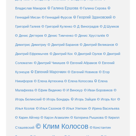
© Галина Ершова
© Галина Серова
©
Владислав Макаров
Геннадий Мисан
© Геннадий Фурсов
© Георгий Здановский
©
Григорий Галеев
© Григорий Куленко
© Д. Виноградов
© Д Шумков
© Денис Дягтерев
© Денис Тимченко
© Денис Хрусталёв
©
Димитрис Димитриу
© Дмитрий Баранов
© Дмитрий Великанов
©
© Дмитрий Орлов
Дмитрий Ефремычев
© Дмитрий Кох
© Дмитрий
Соломатин
© Дмитрий Чикишев
© Евгений Абрамов
© Евгений
© Евгений Марочкин
Кузнецов
© Евгений Новиков
© Егор
© Елена
Никифоров
© Елена Артюхина
© Елена Копосова
Малафеева
© Иван Боровиков
© Ефим Видинжо
© И Винокур
©
© Игорь Зайцев
Игорь Белинский
© Игорь Бондарь
© Игорь Кот
©
Илья Козлов
© Илья Сазонов
© Илья Улиткин
© Ирина Васильева
© Карин Айгнер
© Карэн Агамалян
© Катерина Рышкова
© Кирилл
© Клим Колосов
Сташевский
© Константин