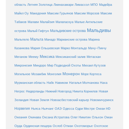
Летняя Золотица
область
Лиинахамари
Лимассол
МПО
Мадейра
Майкл Оу
Македония
Максим Гурьянов
Максим Морозов
Максим
Малайзия
Табаков
Малави
Малапаскуа
Малые Антильские
Мальдивы
Мальдивские острова
острова
Малый Гифтун
Мальта
Мальпело
Манадо
Марианские острова
Марина
Мачу-Пикчу
Казанкова
Мария Ольшевская
Марко Монтальдо
Мексика
Мексиканский залив
Меганом
Меему
Метаскан
Микронезия
Миндоро
Мир Подводной Охоты
Михаил Кутузов
Монерон
Монголия
Могильное
Мозамбик
Море Кортеса
Мурманская область
Набк
Навиком
Наталья Молчанова
Наха
Негрос
Нидерланды
Нижний Новгород
Никита Корнилов
Новая
Зеландия
Новая Земля
Новоасбестовский карьер
Новомичуринск
Норвегия
Океан HD
Ньяса
Ньячанг
ОАЭ
Одесса
Одри Местре
Океания
Окинава
Оксана Истратова
Олег Никитин
Ольхон
Оман
Охотоморье
Охотское
Орда
Ординская пещера
Ослоб
Отман