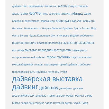
актинии
акула-лисица
дайвинг
айс-фридайвинг
аксолотль
акулы
афиша
анемоны
акула-молот
алко
атоллы
багаж
барракуды
бассейн
байдарки
барокамера
барраккуды
бегемоты
белухи
брифинг
без визы
безопасность
билогия
бухта Tumon Bay
видео
бухта Витязь
бухта Кологерас
бухта Чупрова
воббегонги
водолазное дело
высокогорный дайвинг
водопад
волонтеры
выставка
выставка подводной фотографии
гаммарусы
герои глубины
гидрокостюмы
гастрономический дайвинг
голожаберники
горгонарии
горный дайвинг
гребешки
гольцы
груперы
губки
гренландские киты
групперы
дайверская выставка
дайвинг
дайвшоу
дельфины
детское
диалогиMDS2024
дневные чтения
дюгони
жабры
жемчуг
залив
Кимбе
залив Константина
залив Петра Великого
залив Туфи