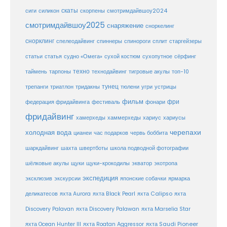
скаты
скорпены
смотримдайвшоу2024
сиги
силикон
смотримдайвшоу2025
снаряжение
сноркелинг
снорклинг
спелеодайвинг
спиннеры
спинороги
сплит
старгейзеры
статья
сухой костюм
статьи
судно «Омега»
сухопутное
сёрфинг
таймень
техно
технодайвинг
тарпоны
тигровые акулы
топ-10
тунец
тюлени
трепанги
триатлон
тридакны
угри
устрицы
фильм
фри
федерация фридайвинга
фестиваль
фонари
фридайвинг
хаммерхеды
хамерхеды
хариус
хариусы
черепахи
холодная вода
цианеи
час подарков
червь боббита
шахта
школа подводной фотографии
шаркдайвинг
швертботы
шёлковые акулы
щуки
щуки-крокодилы
экватор
экотропа
экспедиция
эксклюзив
экскурсии
японские собачки
ярмарка
деликатесов
яхта Aurora
яхта Black Pearl
яхта Calipso
яхта
Discovery Palavan
яхта Discovery Palawan
яхта Marselia Star
яхта Ocean Hunter III
яхта Roatan Aggressor
яхта Saudi Pioneer