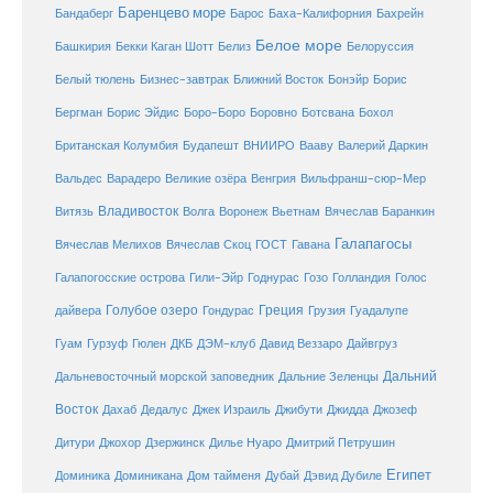
Баренцево море
Бандаберг
Барос
Баха-Калифорния
Бахрейн
Белое море
Башкирия
Бекки Каган Шотт
Белиз
Белоруссия
Белый тюлень
Бизнес-завтрак
Ближний Восток
Бонэйр
Борис
Бергман
Борис Эйдис
Боро-Боро
Боровно
Ботсвана
Бохол
Британская Колумбия
Будапешт
ВНИИРО
Вааву
Валерий Даркин
Венгрия
Вальдес
Варадеро
Великие озёра
Вильфранш-сюр-Мер
Владивосток
Волга
Витязь
Воронеж
Вьетнам
Вячеслав Баранкин
Галапагосы
Вячеслав Мелихов
Вячеслав Скоц
ГОСТ
Гавана
Галапогосские острова
Гили-Эйр
Годнурас
Гозо
Голландия
Голос
Голубое озеро
Греция
Гуадалупе
дайвера
Гондурас
Грузия
Гуам
ДКБ
Гурзуф
Гюлен
ДЭМ-клуб
Давид Веззаро
Дайвгруз
Дальний
Дальневосточный морской заповедник
Дальние Зеленцы
Восток
Дахаб
Дедалус
Джек Израиль
Джибути
Джидда
Джозеф
Дитури
Джохор
Дзержинск
Дилье Нуаро
Дмитрий Петрушин
Египет
Доминика
Доминикана
Дом тайменя
Дубай
Дэвид Дубиле