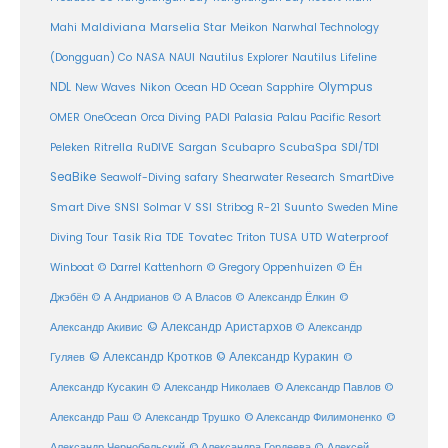
Maldiviana
Marselia Star
Mahi
Meikon
Narwhal Technology
(Dongguan) Co
NASA
NAUI
Nautilus Explorer
Nautilus Lifeline
Olympus
NDL
Nikon
New Waves
Ocean HD
Ocean Sapphire
PADI
OMER
OneOcean
Orca Diving
Palasia
Palau Pacific Resort
Ritrella
RuDIVE
Peleken
Sargan
Scubapro
ScubaSpa
SDI/TDI
SeaBike
Seawolf-Diving safary
Shearwater Research
SmartDive
SSI
Suunto
Smart Dive
SNSI
Solmar V
Stribog R-21
Sweden Mine
Diving Tour
Tasik Ria
TDE
Tovatec
Triton
TUSA
UTD
Waterproof
Winboat
© Darrel Kattenhorn
© Gregory Oppenhuizen
© Ён
Джэбён
© А Андрианов
© А Власов
© Александр Ёлкин
©
© Александр Аристархов
Александр Акивис
© Александр
© Александр Кротков
© Александр Куракин
Гуляев
©
Александр Кусакин
© Александр Николаев
© Александр Павлов
©
Александр Раш
© Александр Трушко
© Александр Филимоненко
©
Александр Чернобельский
© Александра Гордеева
© Алексей