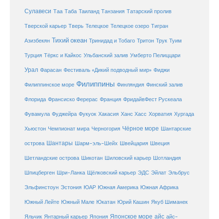
Сулавеси
Таиланд
Таа
Таба
Танзания
Татарский пролив
Телецкое озеро
Тверской карьер
Тверь
Телецкое
Тигран
Тихий океан
Трук
Азизбекян
Тринидад и Тобаго
Тритон
Туим
Турция
Тёркс и Кайкос
Ульбанский залив
Умберто Пелиццари
Урал
Фарасан
Фестиваль «Дикий подводный мир»
Фиджи
Филиппины
Филиппинское море
Финляндия
Финский залив
Флорида
Франсиско Ферерас
Франция
ФридайвФест Рускеала
Фувамула
Хургада
Фуджейра
Фукуок
Хакасия
Ханс Хасс
Хорватия
Чёрное море
Чемпионат мира
Шантарские
Хьюстон
Черногория
Шантары
острова
Шарм-эль-Шейх
Швейцария
Швеция
Шетландские острова
Шикотан
Шиловский карьер
Шотландия
Шпицберген
Шри-Ланка
Щёлковский карьер
ЭДС
Эйлат
Эльбрус
ЮАР
Эльфинстоун
Эстония
Южная Америка
Южная Африка
Юкатан
Юрий Кашин
Южный Лейте
Южный Мале
Якуб Шиманек
Японское море
айс
Яльчик
Янтарный карьер
Япония
айс-