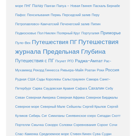
море
Палау
Папуа – Новая Гвинея
ПНГ
Панган
Паскаль Бернабе
Перу
Пафос
Пенсильвания
Пермь
Персидский залив
Петропавловск-Камчатский
Печенегский залив
Пипин
Приморье
Полярный Круг
Подмосковье
Пол Никлен
Португалия
Путешествия
Путешествия ПГ
Пуло-Вех
журнала Предельная Глубина
Путешествия с ПГ
Раджа-Ампат
Пхукет
РГО
Рас-
Россия
Мухаммед
Рекорд Гиннесса
Ривьера-Майя
Роатан
Роки
США
Сады Королевы
Рудная
Сальстраумен
Самара
Санкт-
Сахалин
Саудовская Аравия
Себу
Петербург
Сарва
Сафага
Севан
Северная Америка
Северная Африка
Северное Бирджалы
Сейшелы
Северное море
Северный Мале
Сергей Крылов
Сергей
Куликов
Сибирь
Сиг
Симиланы
Синявинское озеро
Сипадан
Скотт
Соловки
Соревнования
Портелли
Смычка
Сокорро
Соронг
Сочи
Средиземное море
Спас-Каменка
Стивен Кинен
Сува
Судан