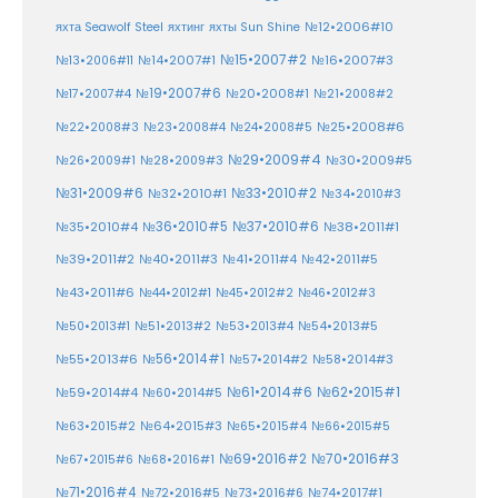
№12•2006#10
яхта Seawolf Steel
яхтинг
яхты Sun Shine
№15•2007#2
№14•2007#1
№16•2007#3
№13•2006#11
№19•2007#6
№20•2008#1
№17•2007#4
№21•2008#2
№25•2008#6
№22•2008#3
№23•2008#4
№24•2008#5
№29•2009#4
№30•2009#5
№26•2009#1
№28•2009#3
№33•2010#2
№31•2009#6
№32•2010#1
№34•2010#3
№37•2010#6
№35•2010#4
№36•2010#5
№38•2011#1
№39•2011#2
№40•2011#3
№41•2011#4
№42•2011#5
№43•2011#6
№44•2012#1
№45•2012#2
№46•2012#3
№50•2013#1
№51•2013#2
№53•2013#4
№54•2013#5
№55•2013#6
№56•2014#1
№58•2014#3
№57•2014#2
№61•2014#6
№62•2015#1
№59•2014#4
№60•2014#5
№64•2015#3
№63•2015#2
№65•2015#4
№66•2015#5
№70•2016#3
№69•2016#2
№67•2015#6
№68•2016#1
№71•2016#4
№72•2016#5
№73•2016#6
№74•2017#1