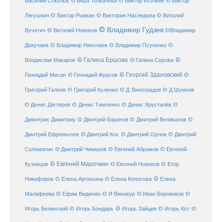
© Виктор
Василий Соколов
© Вера Толкачева
© Виктор Иголкин
Лягушкин
© Виктор Рывкин
© Виктория Наследова
© Виталий
© Владимир Гудзев
Вучетич
© Виталий Новиков
©Владимир
Докучаев
© Владимир Николаев
© Владимир Псуненко
©
© Галина Ершова
© Галина Серова
©
Владислав Макаров
Геннадий Мисан
© Геннадий Фурсов
© Георгий Здановский
©
Григорий Галеев
© Григорий Куленко
© Д. Виноградов
© Д Шумков
© Денис Дягтерев
© Денис Тимченко
© Денис Хрусталёв
©
Димитрис Димитриу
© Дмитрий Баранов
© Дмитрий Великанов
©
© Дмитрий Орлов
Дмитрий Ефремычев
© Дмитрий Кох
© Дмитрий
Соломатин
© Дмитрий Чикишев
© Евгений Абрамов
© Евгений
© Евгений Марочкин
Кузнецов
© Евгений Новиков
© Егор
© Елена
Никифоров
© Елена Артюхина
© Елена Копосова
Малафеева
© Иван Боровиков
© Ефим Видинжо
© И Винокур
©
© Игорь Зайцев
Игорь Белинский
© Игорь Бондарь
© Игорь Кот
©