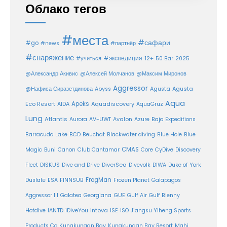
Облако тегов
#места
#сафари
#go
#news
#партнёр
#снаряжение
#экспедиция
12+
#учиться
50 Bar
2025
@Александр Акивис
@Алексей Молчанов
@Максим Миронов
Aggressor
Agusta
@Нафиса Сиразетдинова
Abyss
Agusta
Aqua
Eco Resort
Apeks
Aquadiscovery
AIDA
AquaGruz
Lung
Atlantis
Aurora
AV-UWT
Avalon
Azure
Baja Expeditions
Barracuda Lake
BCD
Beuchat
Blackwater diving
Blue Hole
Blue
CMAS
Magic
Buni
Canon
Club Cantamar
Core
CyDive
Discovery
DiverSea
Fleet
DISKUS
Dive and Drive
Divevolk
DIWA
Duke of York
FrogMan
Duslate
ESA
FINNSUB
Frozen Planet
Galapagos
Aggressor III
Galatea
Georgiana
GUE
Gulf Air
Gulf Blenny
Intova
Hotdive
IANTD
iDiveYou
ISE
ISO
Jiangsu Yiheng Sports
Products Co
Kungkungan Bay
Kungkungan Bay Resort
Mahi