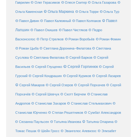
Гаврилин
© Олег Герасимов
© Олеся Скитер
© Ольга Газарова
©
© Ольга Маркина
© Ольга Торри
Ольга Каменская
© Ольга Тур
© Павел Дивин
© Павел
© Павел Калюжный
© Павел Колпаков
Лапшин
© Павел Чистяков
© Павел Окишев
© Педро
© Роман Воробьёв
© Роман Фомин
Васконселос
© Петр Стрелков
© Роман Цыба
© Светлана Доронина-Филатова
© Светлана
Суслова
© Светлана Филатова
© Сергей Барков
© Сергей
© Сергей Горпинюк
Васильев
© Сергей Глущенко
© Сергей
Гурский
© Сергей Кондрашин
© Сергей Куриков
© Сергей Лазарев
© Сергей Макаров
© Сергей Озеров
© Сергей Порхачев
© Сергей
© Станислав
Порхачёв
© Сергей Шевчук
© Скотт Берчем
Андропов
© Станислав Захаров
© Станислав Стельмахович
©
Станислав Юрченко
© Степан Решетников
© Сумбат Александров
© Татьяна Иванова
© Татьяна Опарина
© Сюзанна Паульсен
©
Томас Пешак
© Шейн Гросс
© Эвангелос Алевизос
© Элизабет