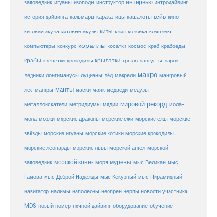
заповедник
интервью
игуаны
изоподы
инструктор
интродайвинг
кейв
кальмары
каракатицы
история дайвинга
кашалоты
кино
киты
китовые акулы
китовая акула
клип
колонка
комплект
кораллы
компьютеры
косатки
космос
конкурс
краб
крабоеды
крабы
крокодилы
крылатки
лангусты
креветки
крыло
ларги
макро
ледники
лонгиманусы
луцианы
лёд
макрели
мангровый
манты
лес
мангры
маски
маяк
медведи
медузы
мировой рекорд
металлоискатели
метридиумы
мидии
мола-
морские ежи
морские
мола
моржи
морские драконы
морские ежы
звёзды
морские игуаны
морские котики
морские крокодилы
морские львы
морские леопарды
морской ангел
морской
морской конёк
мурены
заповедник
моря
мыс Великан
мыс
Гамова
мыс Доброй Надежды
мыс Кекурный
мыс Пирамидный
навигатор
нерпы
новости участника
налимы
наполеоны
неопрен
MDS
новый номер
оборудование
обучение
ночной дайвинг