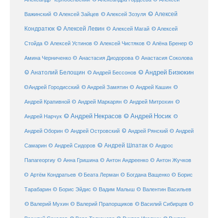
© Алексей
© Алексей Зайцев
Важинский
© Алексей Зозуля
Кондратюк
© Алексей Левин
© Алексей
© Алексей Магай
Стойда
© Алексей Устинов
© Алексей Чистяков
© Алёна Бренер
©
Амина Черниченко
© Анастасия Диодорова
© Анастасия Соколова
© Анатолий Белощин
© Андрей Бизюкин
© Андрей Бессонов
©
©Андрей Городисский
© Андрей Замятин
© Андрей Кашин
Андрей Крапивной
©
© Андрей Маркарян
© Андрей Митрохин
© Андрей Некрасов
© Андрей Носик
Андрей Нарчук
©
© Андрей Рянский
Андрей Оборин
© Андрей Островский
© Андрей
© Андрей Шпатак
Самарин
© Андрей Сидоров
© Андрос
Папагеоргиу
© Анна Гришина
© Антон Андреенко
© Антон Жучков
© Беата Лерман
© Артём Кондратьев
© Богдана Ващенко
© Борис
Тарабарин
© Борис Эйдис
© Вадим Малыш
© Валентин Васильев
© Валерий Мухин
© Валерий Прапорщиков
© Василий Сибирцев
©