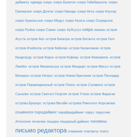
дайвингу
озеро
одежда
озеро Балатон
озеро Гийибакшель
озеро
Грюнерзее
озеро Долгое
озеро Каинды
озеро Кета
озеро Клухор
озеро Курильское
озеро Медуз
озеро Ньяса
озеро Охридское
озёра
озеро Рыбка
озеро Севан
озеро Хубсугул
океаны
остров
Агуста
остров Апо
остров Бальтра
остров Батанта
остров Гато
остров Изабелла
остров Кабилао
остров Калангаман
остров
Кандолуду
остров Корон
остров Кофиау
остров Кювервиль
остров
остров
Лембех
остров Малапаскуа
остров Миндоро
остров Мисул
Монерон
остров Негрос
остров Новая Британия
остров Пескадор
остров Пирамидальный
остров Плено
остров Салавати
остров
Сахалин
остров Святого Георгия
остров Утила
остров Фарасан
острова Бразерс
острова Висайи
острова Римского-Корсакова
осьминоги
парадайвинг
парус
парафридайвинг
парусник
пещерный дайвинг
пингвины
Amazone
пелагики
пещера
письмо редактора
плато
плавание
платаксы