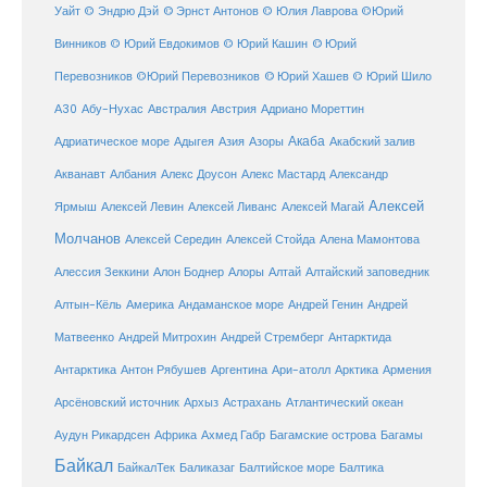
Уайт
© Эндрю Дэй
© Эрнст Антонов
© Юлия Лаврова
©Юрий
Винников
© Юрий Евдокимов
© Юрий Кашин
© Юрий
Перевозников
©Юрий Перевозников
© Юрий Хашев
© Юрий Шило
Австралия
А30
Абу-Нухас
Австрия
Адриано Мореттин
Акаба
Адриатическое море
Адыгея
Азия
Азоры
Акабский залив
Александр
Акванавт
Албания
Алекс Доусон
Алекс Мастард
Алексей
Ярмыш
Алексей Левин
Алексей Ливанс
Алексей Магай
Молчанов
Алексей Середин
Алексей Стойда
Алена Мамонтова
Алтай
Алессия Зеккини
Алон Боднер
Алоры
Алтайский заповедник
Алтын-Кёль
Америка
Андаманское море
Андрей Генин
Андрей
Антарктида
Матвеенко
Андрей Митрохин
Андрей Стремберг
Армения
Антарктика
Антон Рябушев
Аргентина
Ари-атолл
Арктика
Атлантический океан
Арсёновский источник
Архыз
Астрахань
Ахмед Габр
Багамы
Аудун Рикардсен
Африка
Багамские острова
Байкал
БайкалТек
Балтика
Баликазаг
Балтийское море