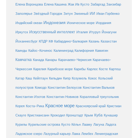
Елена Кашина
Елена Воронцова
Жак Ив Кусто
Забаргад
Занзибар
ИИ
Заполярье
Звёздный Городок
Зитун
Змеиный
Иван Горбенко
Индонезия
Индийский океан
Ионическое море
Иордания
Искусственный интеллект
Иркутск
Италия
Итуруп
Йонагуни
Кабардино-Балкария
Казахстан
Йоханнесбург
КПДР
КФ
Казань
Каинды
Кайос-Кочинос
Калининград
Калифорния
Камигин
Камчатка
Карачаево-Черкесия
Канада
Канары
Карачаево-
Карибское море
Карибы
Черкессия
Карелия
Карлос Косте
Картеш
Катар
Каш
Кипр
Кейптаун
Кильдин
Козумель
Кокос
Кольский
полуостров
Комодо
Константин Белоусов
Константин Вальков
Константин Изотов
Константин Новиков
Коралловый треугольник
Красное море
Корея
Коста-Рика
Красноярский край
Кристиан
Куба
Крым
Скауге
Кристиансанн
Крокодил
Кронштадт
Кунашир
Курилы
Курильские острова
Кусто
Кёльн
Лааму
Лагуна
Ладога
Ладожское озеро
Лазурный карьер
Лама
Лембех
Ленинградская