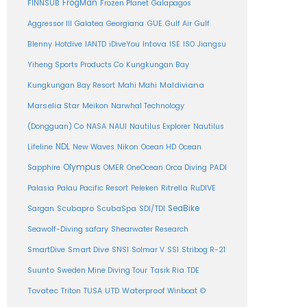
FrogMan
FINNSUB
Frozen Planet
Galapagos
Aggressor III
Galatea
Georgiana
GUE
Gulf Air
Gulf
Intova
Blenny
Hotdive
IANTD
iDiveYou
ISE
ISO
Jiangsu
Yiheng Sports Products Co
Kungkungan Bay
Maldiviana
Kungkungan Bay Resort
Mahi Mahi
Marselia Star
Meikon
Narwhal Technology
(Dongguan) Co
NASA
NAUI
Nautilus Explorer
Nautilus
NDL
Nikon
Lifeline
New Waves
Ocean HD
Ocean
Olympus
PADI
Sapphire
OMER
OneOcean
Orca Diving
Ritrella
RuDIVE
Palasia
Palau Pacific Resort
Peleken
SeaBike
Sargan
Scubapro
ScubaSpa
SDI/TDI
Seawolf-Diving safary
Shearwater Research
SSI
SmartDive
Smart Dive
SNSI
Solmar V
Stribog R-21
Suunto
Sweden Mine Diving Tour
Tasik Ria
TDE
Tovatec
Triton
TUSA
UTD
Waterproof
Winboat
©