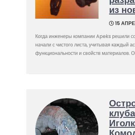
из но
15 АПРЕ
Когда инженеры компании Apeks решили соз
начали с чистого листа, учитывая каждый ас
функциональности и свойств материалов. О
Остро
клуба
Иголк
Комод