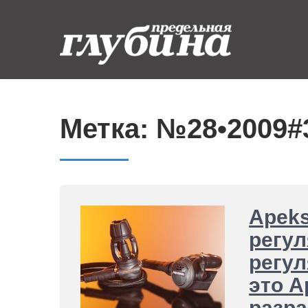
Skip
to
content
Предельная
Ныряем от души
глубина
Метка:
№28•2009#
Apeks
регул
регул
это A
разра