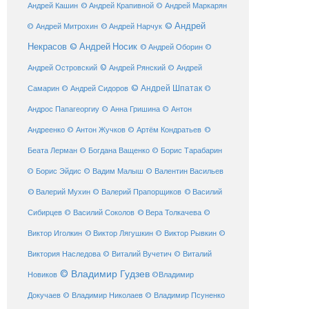
© Андрей Крапивной
Андрей Кашин
© Андрей Маркарян
© Андрей
© Андрей Нарчук
© Андрей Митрохин
Некрасов
© Андрей Носик
© Андрей Оборин
©
© Андрей Рянский
Андрей Островский
© Андрей
© Андрей Шпатак
Самарин
© Андрей Сидоров
©
Андрос Папагеоргиу
© Анна Гришина
© Антон
©
Андреенко
© Антон Жучков
© Артём Кондратьев
Беата Лерман
© Богдана Ващенко
© Борис Тарабарин
© Борис Эйдис
© Вадим Малыш
© Валентин Васильев
© Валерий Мухин
© Валерий Прапорщиков
© Василий
Сибирцев
© Василий Соколов
© Вера Толкачева
©
© Виктор Лягушкин
Виктор Иголкин
© Виктор Рывкин
©
Виктория Наследова
© Виталий Вучетич
© Виталий
© Владимир Гудзев
Новиков
©Владимир
Докучаев
© Владимир Николаев
© Владимир Псуненко