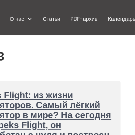
О нас
Статьи
PDF-архив
Календарь
3
 Flight: из жизни
яторов. Самый лёгкий
ятор в мире? На сегодня
peks Flight, он
ботан с нуля и построен