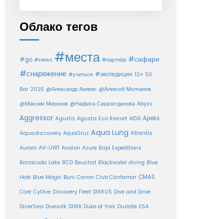
Облако тегов
#места
#сафари
#go
#news
#партнёр
#снаряжение
#экспедиция
12+
#учиться
50
Bar
2025
@Александр Акивис
@Алексей Молчанов
@Максим Миронов
@Нафиса Сиразетдинова
Abyss
Aggressor
Agusta Eco Resort
Apeks
Agusta
AIDA
Aqua Lung
Aquadiscovery
Atlantis
AquaGruz
Aurora
AV-UWT
Avalon
Azure
Baja Expeditions
Barracuda Lake
BCD
Beuchat
Blackwater diving
Blue
CMAS
Hole
Blue Magic
Buni
Canon
Club Cantamar
Core
CyDive
Discovery Fleet
DISKUS
Dive and Drive
DiverSea
Divevolk
DIWA
Duke of York
Duslate
ESA