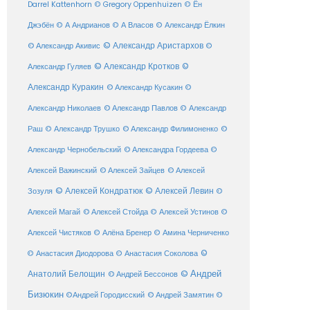
Darrel Kattenhorn
© Gregory Oppenhuizen
© Ён
Джэбён
© А Андрианов
© А Власов
© Александр Ёлкин
© Александр Аристархов
© Александр Акивис
©
© Александр Кротков
©
Александр Гуляев
Александр Куракин
© Александр Кусакин
©
Александр Николаев
© Александр Павлов
© Александр
Раш
© Александр Трушко
© Александр Филимоненко
©
Александр Чернобельский
© Александра Гордеева
©
© Алексей Зайцев
Алексей Важинский
© Алексей
© Алексей Кондратюк
© Алексей Левин
Зозуля
©
© Алексей Стойда
Алексей Магай
© Алексей Устинов
©
Алексей Чистяков
© Алёна Бренер
© Амина Черниченко
©
© Анастасия Диодорова
© Анастасия Соколова
Анатолий Белощин
© Андрей
© Андрей Бессонов
Бизюкин
©Андрей Городисский
© Андрей Замятин
©