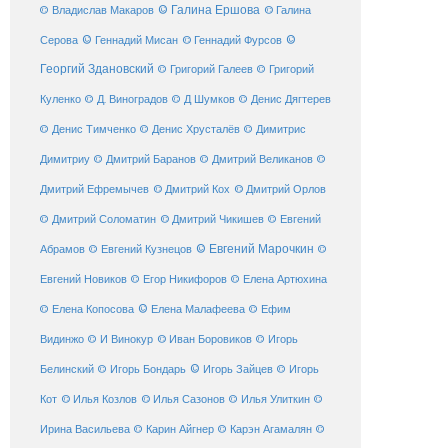
© Галина Ершова
© Галина
© Владислав Макаров
Серова
© Геннадий Мисан
© Геннадий Фурсов
©
Георгий Здановский
© Григорий Галеев
© Григорий
Куленко
© Д. Виноградов
© Д Шумков
© Денис Дягтерев
© Денис Тимченко
© Денис Хрусталёв
© Димитрис
Димитриу
© Дмитрий Баранов
© Дмитрий Великанов
©
© Дмитрий Орлов
Дмитрий Ефремычев
© Дмитрий Кох
© Дмитрий Соломатин
© Дмитрий Чикишев
© Евгений
© Евгений Марочкин
Абрамов
© Евгений Кузнецов
©
Евгений Новиков
© Егор Никифоров
© Елена Артюхина
© Елена Малафеева
© Елена Копосова
© Ефим
© Иван Боровиков
Видинжо
© И Винокур
© Игорь
© Игорь Зайцев
Белинский
© Игорь Бондарь
© Игорь
Кот
© Илья Козлов
© Илья Сазонов
© Илья Улиткин
©
Ирина Васильева
© Карин Айгнер
© Карэн Агамалян
©