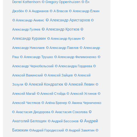
Darrel Kattenhorn
© Gregory Oppenhuizen
© Ён
Джэбён
© А Андрианов
© А Власов
© Александр Ёлкин
© Александр Аристархов
© Александр Акивис
©
© Александр Кротков
©
Александр Гуляев
Александр Куракин
© Александр Кусакин
©
Александр Николаев
© Александр Павлов
© Александр
Раш
© Александр Трушко
© Александр Филимоненко
©
Александр Чернобельский
© Александра Гордеева
©
© Алексей Зайцев
Алексей Важинский
© Алексей
© Алексей Кондратюк
© Алексей Левин
Зозуля
©
© Алексей Стойда
Алексей Магай
© Алексей Устинов
©
Алексей Чистяков
© Алёна Бренер
© Амина Черниченко
©
© Анастасия Диодорова
© Анастасия Соколова
Анатолий Белощин
© Андрей
© Андрей Бессонов
Бизюкин
©Андрей Городисский
© Андрей Замятин
©