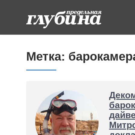
Skip
to
content
Предельная
Ныряем от души
глубина
Метка:
барокамер
Деком
барок
дайве
Митр
докла