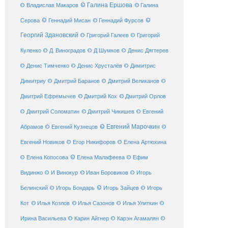
© Галина Ершова
© Галина
© Владислав Макаров
Серова
© Геннадий Мисан
© Геннадий Фурсов
©
Георгий Здановский
© Григорий Галеев
© Григорий
Куленко
© Д. Виноградов
© Д Шумков
© Денис Дягтерев
© Денис Тимченко
© Денис Хрусталёв
© Димитрис
Димитриу
© Дмитрий Баранов
© Дмитрий Великанов
©
© Дмитрий Орлов
Дмитрий Ефремычев
© Дмитрий Кох
© Дмитрий Соломатин
© Дмитрий Чикишев
© Евгений
© Евгений Марочкин
Абрамов
© Евгений Кузнецов
©
Евгений Новиков
© Егор Никифоров
© Елена Артюхина
© Елена Малафеева
© Елена Копосова
© Ефим
© Иван Боровиков
Видинжо
© И Винокур
© Игорь
© Игорь Зайцев
Белинский
© Игорь Бондарь
© Игорь
Кот
© Илья Козлов
© Илья Сазонов
© Илья Улиткин
©
Ирина Васильева
© Карин Айгнер
© Карэн Агамалян
©