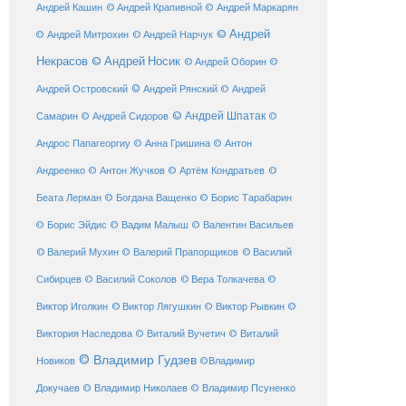
© Андрей Крапивной
Андрей Кашин
© Андрей Маркарян
© Андрей
© Андрей Нарчук
© Андрей Митрохин
Некрасов
© Андрей Носик
© Андрей Оборин
©
© Андрей Рянский
Андрей Островский
© Андрей
© Андрей Шпатак
Самарин
© Андрей Сидоров
©
Андрос Папагеоргиу
© Анна Гришина
© Антон
©
Андреенко
© Антон Жучков
© Артём Кондратьев
Беата Лерман
© Богдана Ващенко
© Борис Тарабарин
© Борис Эйдис
© Вадим Малыш
© Валентин Васильев
© Валерий Мухин
© Валерий Прапорщиков
© Василий
Сибирцев
© Василий Соколов
© Вера Толкачева
©
© Виктор Лягушкин
Виктор Иголкин
© Виктор Рывкин
©
Виктория Наследова
© Виталий Вучетич
© Виталий
© Владимир Гудзев
Новиков
©Владимир
Докучаев
© Владимир Николаев
© Владимир Псуненко