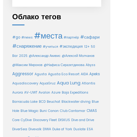
Облако тегов
#места
#сафари
#go
#news
#партнёр
#снаряжение
#экспедиция
12+
#учиться
50
Bar
2025
@Александр Акивис
@Алексей Молчанов
@Максим Миронов
@Нафиса Сиразетдинова
Abyss
Aggressor
Agusta Eco Resort
Apeks
Agusta
AIDA
Aqua Lung
Aquadiscovery
Atlantis
AquaGruz
Aurora
AV-UWT
Avalon
Azure
Baja Expeditions
Barracuda Lake
BCD
Beuchat
Blackwater diving
Blue
CMAS
Hole
Blue Magic
Buni
Canon
Club Cantamar
Core
CyDive
Discovery Fleet
DISKUS
Dive and Drive
DiverSea
Divevolk
DIWA
Duke of York
Duslate
ESA