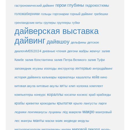
герои глубины
гидрокостюмы
гастрономический дайвинг
голожаберники
горгонарии
горный дайвинг
гребешки
гольцы
груперы
губки
гренландские киты
групперы
дайверская выставка
дайвинг
дайвшоу
дельфины
детское
диалогиMDS2024
дневные чтения
дюгони
жабры
жемчуг
залив
Кимбе
залив Константина
залив Петра Великого
залив Туфи
заповедник
интервью
игуаны
изоподы
инструктор
интродайвинг
кейв
кальмары
каракатицы
история дайвинга
кашалоты
кино
киты
китовые акулы
китовая акула
клип
колонка
комплект
кораллы
компьютеры
косатки
космос
конкурс
краб
крабоеды
крабы
крокодилы
крылатки
лангусты
креветки
крыло
ларги
макро
ледники
лонгиманусы
луцианы
лёд
макрели
мангровый
манты
лес
мангры
маски
маяк
медведи
медузы
мировой рекорд
металлоискатели
метридиумы
мидии
мола-