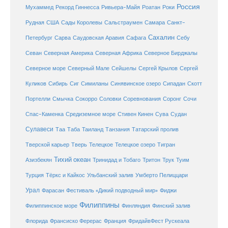
Россия
Мухаммед
Рекорд Гиннесса
Ривьера-Майя
Роатан
Роки
США
Сады Королевы
Рудная
Сальстраумен
Самара
Санкт-
Сахалин
Саудовская Аравия
Себу
Петербург
Сарва
Сафага
Севан
Северная Америка
Северная Африка
Северное Бирджалы
Сейшелы
Северное море
Северный Мале
Сергей Крылов
Сергей
Куликов
Сибирь
Сиг
Симиланы
Синявинское озеро
Сипадан
Скотт
Соловки
Соревнования
Портелли
Смычка
Сокорро
Соронг
Сочи
Средиземное море
Спас-Каменка
Стивен Кинен
Сува
Судан
Сулавеси
Таиланд
Таа
Таба
Танзания
Татарский пролив
Телецкое озеро
Тверской карьер
Тверь
Телецкое
Тигран
Тихий океан
Трук
Азизбекян
Тринидад и Тобаго
Тритон
Туим
Турция
Тёркс и Кайкос
Ульбанский залив
Умберто Пелиццари
Урал
Фарасан
Фестиваль «Дикий подводный мир»
Фиджи
Филиппины
Филиппинское море
Финляндия
Финский залив
Флорида
Франсиско Ферерас
Франция
ФридайвФест Рускеала