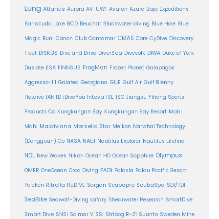
Lung
Atlantis
Aurora
AV-UWT
Avalon
Azure
Baja Expeditions
Barracuda Lake
BCD
Beuchat
Blackwater diving
Blue Hole
Blue
CMAS
Magic
Buni
Canon
Club Cantamar
Core
CyDive
Discovery
DiverSea
Fleet
DISKUS
Dive and Drive
Divevolk
DIWA
Duke of York
FrogMan
Duslate
ESA
FINNSUB
Frozen Planet
Galapagos
Aggressor III
Galatea
Georgiana
GUE
Gulf Air
Gulf Blenny
Intova
Hotdive
IANTD
iDiveYou
ISE
ISO
Jiangsu Yiheng Sports
Products Co
Kungkungan Bay
Kungkungan Bay Resort
Mahi
Maldiviana
Marselia Star
Mahi
Meikon
Narwhal Technology
(Dongguan) Co
NASA
NAUI
Nautilus Explorer
Nautilus Lifeline
Olympus
NDL
Nikon
New Waves
Ocean HD
Ocean Sapphire
PADI
OMER
OneOcean
Orca Diving
Palasia
Palau Pacific Resort
Ritrella
RuDIVE
Peleken
Sargan
Scubapro
ScubaSpa
SDI/TDI
SeaBike
Seawolf-Diving safary
Shearwater Research
SmartDive
SSI
Suunto
Smart Dive
SNSI
Solmar V
Stribog R-21
Sweden Mine