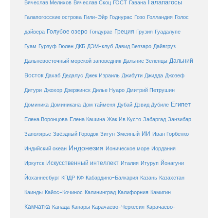
Галапагосы
Вячеслав Мелихов
Вячеслав Скоц
ГОСТ
Гавана
Галапогосские острова
Гили-Эйр
Годнурас
Гозо
Голландия
Голос
Голубое озеро
Греция
Гуадалупе
дайвера
Гондурас
Грузия
Гуам
ДКБ
Гурзуф
Гюлен
ДЭМ-клуб
Давид Веззаро
Дайвгруз
Дальний
Дальневосточный морской заповедник
Дальние Зеленцы
Восток
Дахаб
Дедалус
Джек Израиль
Джибути
Джидда
Джозеф
Дитури
Джохор
Дзержинск
Дилье Нуаро
Дмитрий Петрушин
Египет
Доминика
Доминикана
Дом тайменя
Дубай
Дэвид Дубиле
Елена Кашина
Елена Воронцова
Жак Ив Кусто
Забаргад
Занзибар
ИИ
Заполярье
Звёздный Городок
Зитун
Змеиный
Иван Горбенко
Индонезия
Индийский океан
Ионическое море
Иордания
Искусственный интеллект
Иркутск
Италия
Итуруп
Йонагуни
Кабардино-Балкария
Казахстан
Йоханнесбург
КПДР
КФ
Казань
Каинды
Кайос-Кочинос
Калининград
Калифорния
Камигин
Камчатка
Карачаево-Черкесия
Канада
Канары
Карачаево-