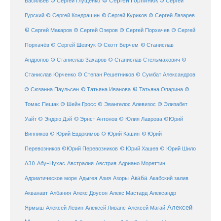
© Сергей Горпинюк
Васильев
© Сергей Глущенко
© Сергей
Гурский
© Сергей Кондрашин
© Сергей Куриков
© Сергей Лазарев
© Сергей Макаров
© Сергей Озеров
© Сергей Порхачев
© Сергей
© Станислав
Порхачёв
© Сергей Шевчук
© Скотт Берчем
Андропов
© Станислав Захаров
© Станислав Стельмахович
©
Станислав Юрченко
© Степан Решетников
© Сумбат Александров
© Татьяна Иванова
© Татьяна Опарина
© Сюзанна Паульсен
©
Томас Пешак
© Шейн Гросс
© Эвангелос Алевизос
© Элизабет
Уайт
© Эндрю Дэй
© Эрнст Антонов
© Юлия Лаврова
©Юрий
Винников
© Юрий Евдокимов
© Юрий Кашин
© Юрий
Перевозников
©Юрий Перевозников
© Юрий Хашев
© Юрий Шило
Австралия
А30
Абу-Нухас
Австрия
Адриано Мореттин
Акаба
Адриатическое море
Адыгея
Азия
Азоры
Акабский залив
Александр
Акванавт
Албания
Алекс Доусон
Алекс Мастард
Алексей
Ярмыш
Алексей Левин
Алексей Ливанс
Алексей Магай