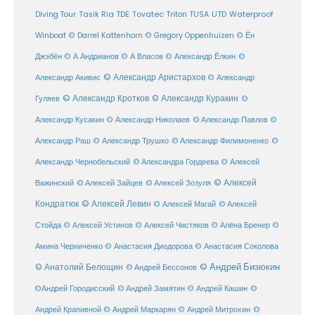
Diving Tour
Tasik Ria
TDE
Tovatec
Triton
TUSA
UTD
Waterproof
Winboat
© Darrel Kattenhorn
© Gregory Oppenhuizen
© Ён
Джэбён
© А Андрианов
© А Власов
© Александр Ёлкин
©
© Александр Аристархов
Александр Акивис
© Александр
© Александр Кротков
© Александр Куракин
Гуляев
©
Александр Кусакин
© Александр Николаев
© Александр Павлов
©
Александр Раш
© Александр Трушко
© Александр Филимоненко
©
Александр Чернобельский
© Александра Гордеева
© Алексей
© Алексей
© Алексей Зайцев
Важинский
© Алексей Зозуля
Кондратюк
© Алексей Левин
© Алексей
© Алексей Магай
Стойда
© Алексей Устинов
© Алексей Чистяков
© Алёна Бренер
©
Амина Черниченко
© Анастасия Диодорова
© Анастасия Соколова
© Анатолий Белощин
© Андрей Бизюкин
© Андрей Бессонов
©
©Андрей Городисский
© Андрей Замятин
© Андрей Кашин
Андрей Крапивной
©
© Андрей Маркарян
© Андрей Митрохин