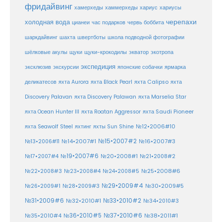
фридайвинг
хаммерхеды
хамерхеды
хариус
хариусы
черепахи
холодная вода
цианеи
час подарков
червь боббита
шахта
школа подводной фотографии
шаркдайвинг
швертботы
шёлковые акулы
щуки
щуки-крокодилы
экватор
экотропа
экспедиция
эксклюзив
экскурсии
японские собачки
ярмарка
деликатесов
яхта Aurora
яхта Black Pearl
яхта Calipso
яхта
Discovery Palavan
яхта Discovery Palawan
яхта Marselia Star
яхта Ocean Hunter III
яхта Roatan Aggressor
яхта Saudi Pioneer
№12•2006#10
яхта Seawolf Steel
яхтинг
яхты Sun Shine
№15•2007#2
№14•2007#1
№16•2007#3
№13•2006#11
№19•2007#6
№20•2008#1
№17•2007#4
№21•2008#2
№25•2008#6
№22•2008#3
№23•2008#4
№24•2008#5
№29•2009#4
№30•2009#5
№26•2009#1
№28•2009#3
№33•2010#2
№31•2009#6
№32•2010#1
№34•2010#3
№37•2010#6
№35•2010#4
№36•2010#5
№38•2011#1