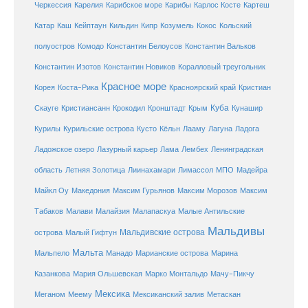
Карибское море
Карибы
Черкессия
Карелия
Карлос Косте
Картеш
Катар
Каш
Кипр
Кейптаун
Кильдин
Козумель
Кокос
Кольский
полуостров
Комодо
Константин Белоусов
Константин Вальков
Константин Изотов
Константин Новиков
Коралловый треугольник
Красное море
Корея
Коста-Рика
Красноярский край
Кристиан
Куба
Крым
Скауге
Кристиансанн
Крокодил
Кронштадт
Кунашир
Курилы
Курильские острова
Кусто
Кёльн
Лааму
Лагуна
Ладога
Ладожское озеро
Лазурный карьер
Лама
Лембех
Ленинградская
Летняя Золотица
область
Лиинахамари
Лимассол
МПО
Мадейра
Майкл Оу
Македония
Максим Гурьянов
Максим Морозов
Максим
Малайзия
Табаков
Малави
Малапаскуа
Малые Антильские
Мальдивы
Мальдивские острова
острова
Малый Гифтун
Мальта
Мальпело
Манадо
Марианские острова
Марина
Мачу-Пикчу
Казанкова
Мария Ольшевская
Марко Монтальдо
Мексика
Мексиканский залив
Меганом
Меему
Метаскан