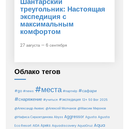
Шантарский
треугольник: Настоящая
экспедиция с
максимальным
комфортом
27 августа — 6 сентября
Облако тегов
#места
#сафари
#go
#news
#партнёр
#снаряжение
#экспедиция
12+
#учиться
50 Bar
2025
@Александр Акивис
@Алексей Молчанов
@Максим Миронов
Aggressor
Agusta
@Нафиса Сиразетдинова
Abyss
Agusta
Aqua
Eco Resort
Apeks
Aquadiscovery
AIDA
AquaGruz