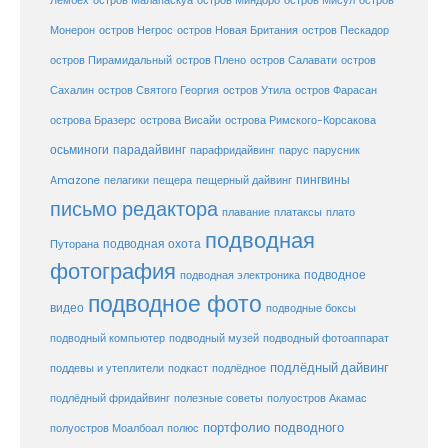
остров
Лембех
остров Малапаскуа
остров Миндоро
остров Мисул
Монерон
остров Негрос
остров Новая Британия
остров Пескадор
остров Пирамидальный
остров Плено
остров Салавати
остров
Сахалин
остров Святого Георгия
остров Утила
остров Фарасан
острова Бразерс
острова Висайи
острова Римского-Корсакова
осьминоги
парадайвинг
парус
парафридайвинг
парусник
пещерный дайвинг
пингвины
Amazone
пелагики
пещера
письмо редактора
плато
плавание
платаксы
подводная
подводная охота
Путорана
фотография
подводное
подводная электроника
подводное фото
видео
подводные боксы
подводный музей
подводный компьютер
подводный фотоаппарат
подлёдный дайвинг
поддевы и утеплители
подкаст
подлёдное
подлёдный фридайвинг
полезные советы
полуостров Акамас
портфолио подводного
полуостров Моалбоал
полюс