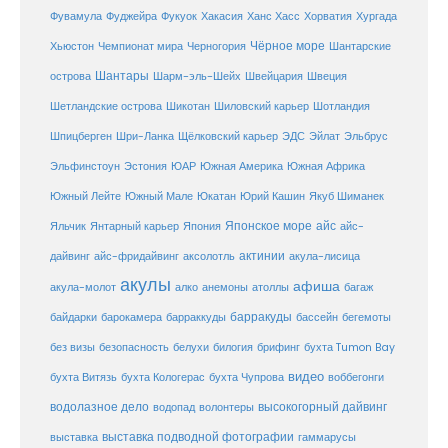
Фувамула
Хургада
Фуджейра
Фукуок
Хакасия
Ханс Хасс
Хорватия
Чёрное море
Чемпионат мира
Шантарские
Хьюстон
Черногория
Шантары
острова
Шарм-эль-Шейх
Швейцария
Швеция
Шетландские острова
Шикотан
Шиловский карьер
Шотландия
Шпицберген
Шри-Ланка
Щёлковский карьер
ЭДС
Эйлат
Эльбрус
ЮАР
Эльфинстоун
Эстония
Южная Америка
Южная Африка
Юкатан
Юрий Кашин
Южный Лейте
Южный Мале
Якуб Шиманек
Японское море
айс
Яльчик
Янтарный карьер
Япония
айс-
актинии
акула-лисица
дайвинг
айс-фридайвинг
аксолотль
акулы
афиша
анемоны
акула-молот
алко
атоллы
багаж
барракуды
бассейн
байдарки
барокамера
барраккуды
бегемоты
белухи
брифинг
без визы
безопасность
билогия
бухта Tumon Bay
видео
бухта Витязь
бухта Кологерас
бухта Чупрова
воббегонги
водолазное дело
высокогорный дайвинг
водопад
волонтеры
выставка
выставка подводной фотографии
гаммарусы