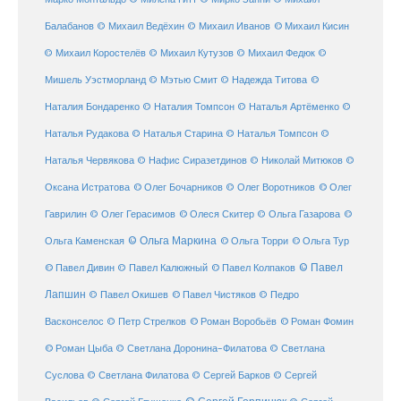
© Михаил Кисин
Балабанов
© Михаил Ведёхин
© Михаил Иванов
© Михаил Коростелёв
© Михаил Кутузов
© Михаил Федюк
©
©
Мишель Уэстморланд
© Мэтью Смит
© Надежда Титова
Наталия Бондаренко
© Наталия Томпсон
© Наталья Артёменко
©
Наталья Рудакова
© Наталья Старина
© Наталья Томпсон
©
Наталья Червякова
© Нафис Сиразетдинов
© Николай Митюков
©
© Олег Бочарников
Оксана Истратова
© Олег Воротников
© Олег
Гаврилин
© Олег Герасимов
© Олеся Скитер
© Ольга Газарова
©
© Ольга Маркина
© Ольга Торри
Ольга Каменская
© Ольга Тур
© Павел Дивин
© Павел
© Павел Калюжный
© Павел Колпаков
Лапшин
© Павел Чистяков
© Павел Окишев
© Педро
© Роман Воробьёв
© Роман Фомин
Васконселос
© Петр Стрелков
© Роман Цыба
© Светлана Доронина-Филатова
© Светлана
Суслова
© Светлана Филатова
© Сергей Барков
© Сергей