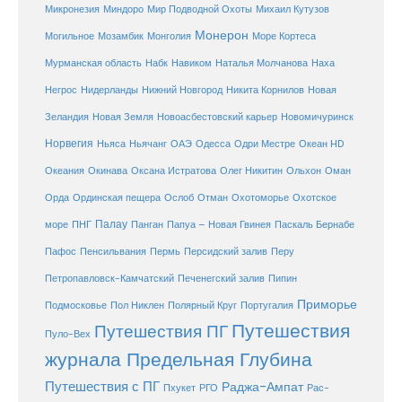
Микронезия
Миндоро
Мир Подводной Охоты
Михаил Кутузов
Монерон
Монголия
Могильное
Мозамбик
Море Кортеса
Мурманская область
Набк
Навиком
Наталья Молчанова
Наха
Негрос
Нидерланды
Нижний Новгород
Никита Корнилов
Новая
Зеландия
Новая Земля
Новоасбестовский карьер
Новомичуринск
Норвегия
Океан HD
Ньяса
Ньячанг
ОАЭ
Одесса
Одри Местре
Океания
Окинава
Оксана Истратова
Олег Никитин
Ольхон
Оман
Охотоморье
Охотское
Орда
Ординская пещера
Ослоб
Отман
море
Палау
Папуа – Новая Гвинея
ПНГ
Панган
Паскаль Бернабе
Перу
Пафос
Пенсильвания
Пермь
Персидский залив
Петропавловск-Камчатский
Печенегский залив
Пипин
Приморье
Полярный Круг
Подмосковье
Пол Никлен
Португалия
Путешествия
Путешествия ПГ
Пуло-Вех
журнала Предельная Глубина
Путешествия с ПГ
Раджа-Ампат
Пхукет
РГО
Рас-