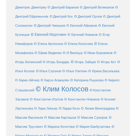
Димитрис Димитриу
© Дмитрий Баранов
© Дмитрий Великанов
©
© Дмитрий Орлов
Дмитрий Ефремычев
© Дмитрий Кох
© Дмитрий
Соломатин
© Дмитрий Чикишев
© Евгений Абрамов
© Евгений
© Евгений Марочкин
Кузнецов
© Евгений Новиков
© Егор
© Елена
Никифоров
© Елена Артюхина
© Елена Копосова
Малафеева
© Иван Боровиков
© Ефим Видинжо
© И Винокур
©
© Игорь Зайцев
Игорь Белинский
© Игорь Бондарь
© Игорь Кот
©
Илья Козлов
© Илья Сазонов
© Илья Улиткин
© Ирина Васильева
© Карин Айгнер
© Карэн Агамалян
© Катерина Рышкова
© Кирилл
© Клим Колосов
Сташевский
© Константин
Засимов
© Константин Изотов
© Константин Новиков
© Ксения
© Ларри Коэн
Лактионова
© Лара Локьер
© Лилия Виноградова
©
Максим Васильев
© Максим Карташов
© Максим Суворов
©
©
Максим Трусевич
© Марина Кочетова
© Мария Бикбулатова
Марко Монтальдо
© Милена Гитт
© Мирко Занни
© Михаил