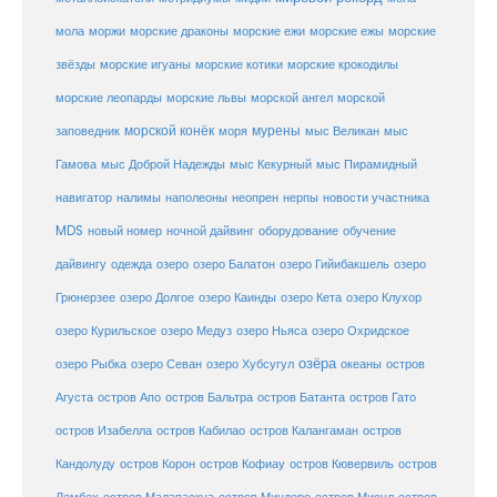
морские ежи
морские
мола
моржи
морские драконы
морские ежы
звёзды
морские игуаны
морские котики
морские крокодилы
морские львы
морские леопарды
морской ангел
морской
морской конёк
мурены
заповедник
моря
мыс Великан
мыс
Гамова
мыс Доброй Надежды
мыс Кекурный
мыс Пирамидный
навигатор
нерпы
новости участника
налимы
наполеоны
неопрен
MDS
новый номер
оборудование
обучение
ночной дайвинг
дайвингу
озеро
одежда
озеро Балатон
озеро Гийибакшель
озеро
Грюнерзее
озеро Долгое
озеро Каинды
озеро Кета
озеро Клухор
озеро Курильское
озеро Медуз
озеро Ньяса
озеро Охридское
озёра
озеро Рыбка
озеро Севан
озеро Хубсугул
океаны
остров
Агуста
остров Апо
остров Бальтра
остров Батанта
остров Гато
остров Изабелла
остров Кабилао
остров Калангаман
остров
Кандолуду
остров Корон
остров Кофиау
остров Кювервиль
остров