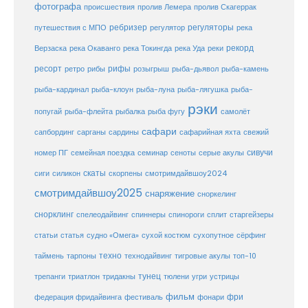
фотографа
происшествия
пролив Лемера
пролив Скагеррак
ребризер
регуляторы
путешествия с МПО
регулятор
река
рекорд
Верзаска
река Окаванго
река Токингда
река Уда
реки
ресорт
рифы
ретро
рибы
розыгрыш
рыба-дьявол
рыба-камень
рыба-клоун
рыба-кардинал
рыба-луна
рыба-лягушка
рыба-
рэки
попугай
рыба-флейта
рыбалка
рыба фугу
самолёт
сафари
сафарийная яхта
сапбординг
сарганы
сардины
свежий
сивучи
сеноты
номер ПГ
семейная поездка
семинар
серые акулы
скаты
скорпены
смотримдайвшоу2024
сиги
силикон
смотримдайвшоу2025
снаряжение
сноркелинг
снорклинг
спелеодайвинг
спиннеры
спинороги
сплит
старгейзеры
статья
сухой костюм
статьи
судно «Омега»
сухопутное
сёрфинг
таймень
техно
технодайвинг
тарпоны
тигровые акулы
топ-10
тунец
тюлени
трепанги
триатлон
тридакны
угри
устрицы
фильм
фри
федерация фридайвинга
фестиваль
фонари