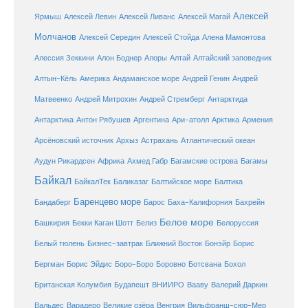
Алексей
Ярмыш
Алексей Левин
Алексей Ливанс
Алексей Магай
Молчанов
Алексей Середин
Алексей Стойда
Алена Мамонтова
Алтай
Алессия Зеккини
Алон Боднер
Алоры
Алтайский заповедник
Алтын-Кёль
Америка
Андаманское море
Андрей Генин
Андрей
Антарктида
Матвеенко
Андрей Митрохин
Андрей Стремберг
Армения
Антарктика
Антон Рябушев
Аргентина
Ари-атолл
Арктика
Атлантический океан
Арсёновский источник
Архыз
Астрахань
Ахмед Габр
Багамы
Аудун Рикардсен
Африка
Багамские острова
Байкал
БайкалТек
Балтика
Баликазаг
Балтийское море
Баренцево море
Бандаберг
Барос
Баха-Калифорния
Бахрейн
Белое море
Башкирия
Бекки Каган Шотт
Белиз
Белоруссия
Белый тюлень
Бизнес-завтрак
Ближний Восток
Бонэйр
Борис
Бергман
Борис Эйдис
Боро-Боро
Боровно
Ботсвана
Бохол
Британская Колумбия
Будапешт
ВНИИРО
Вааву
Валерий Даркин
Венгрия
Вальдес
Варадеро
Великие озёра
Вильфранш-сюр-Мер