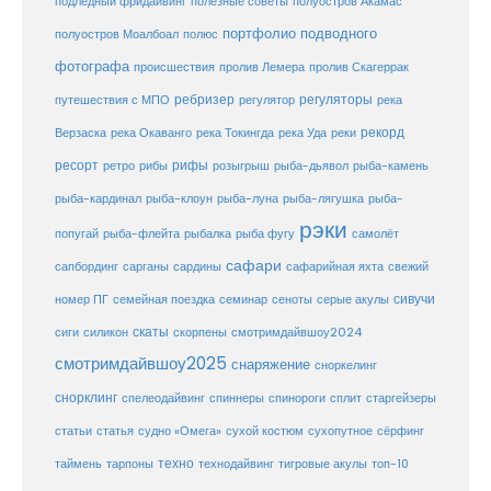
подлёдный фридайвинг
полезные советы
полуостров Акамас
портфолио подводного
полуостров Моалбоал
полюс
фотографа
происшествия
пролив Лемера
пролив Скагеррак
ребризер
регуляторы
путешествия с МПО
регулятор
река
рекорд
Верзаска
река Окаванго
река Токингда
река Уда
реки
ресорт
рифы
ретро
рибы
розыгрыш
рыба-дьявол
рыба-камень
рыба-клоун
рыба-кардинал
рыба-луна
рыба-лягушка
рыба-
рэки
попугай
рыба-флейта
рыбалка
рыба фугу
самолёт
сафари
сафарийная яхта
сапбординг
сарганы
сардины
свежий
сивучи
сеноты
номер ПГ
семейная поездка
семинар
серые акулы
скаты
скорпены
смотримдайвшоу2024
сиги
силикон
смотримдайвшоу2025
снаряжение
сноркелинг
снорклинг
спелеодайвинг
спиннеры
спинороги
сплит
старгейзеры
статья
сухой костюм
статьи
судно «Омега»
сухопутное
сёрфинг
таймень
техно
технодайвинг
тарпоны
тигровые акулы
топ-10