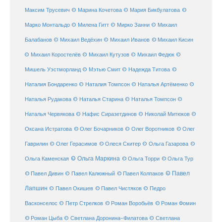
©
Максим Трусевич
© Марина Кочетова
© Мария Бикбулатова
Марко Монтальдо
© Милена Гитт
© Мирко Занни
© Михаил
© Михаил Кисин
Балабанов
© Михаил Ведёхин
© Михаил Иванов
© Михаил Коростелёв
© Михаил Кутузов
© Михаил Федюк
©
©
Мишель Уэстморланд
© Мэтью Смит
© Надежда Титова
Наталия Бондаренко
© Наталия Томпсон
© Наталья Артёменко
©
Наталья Рудакова
© Наталья Старина
© Наталья Томпсон
©
Наталья Червякова
© Нафис Сиразетдинов
© Николай Митюков
©
© Олег Бочарников
Оксана Истратова
© Олег Воротников
© Олег
Гаврилин
© Олег Герасимов
© Олеся Скитер
© Ольга Газарова
©
© Ольга Маркина
© Ольга Торри
Ольга Каменская
© Ольга Тур
© Павел Дивин
© Павел
© Павел Калюжный
© Павел Колпаков
Лапшин
© Павел Чистяков
© Павел Окишев
© Педро
© Роман Воробьёв
© Роман Фомин
Васконселос
© Петр Стрелков
© Роман Цыба
© Светлана Доронина-Филатова
© Светлана