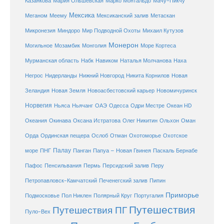
Мачу-Пикчу
Казанкова
Мария Ольшевская
Марко Монтальдо
Мексика
Мексиканский залив
Меганом
Меему
Метаскан
Микронезия
Миндоро
Мир Подводной Охоты
Михаил Кутузов
Монерон
Монголия
Могильное
Мозамбик
Море Кортеса
Мурманская область
Набк
Навиком
Наталья Молчанова
Наха
Негрос
Нидерланды
Нижний Новгород
Никита Корнилов
Новая
Зеландия
Новая Земля
Новоасбестовский карьер
Новомичуринск
Норвегия
Океан HD
Ньяса
Ньячанг
ОАЭ
Одесса
Одри Местре
Океания
Окинава
Оксана Истратова
Олег Никитин
Ольхон
Оман
Охотоморье
Охотское
Орда
Ординская пещера
Ослоб
Отман
море
Палау
Папуа – Новая Гвинея
ПНГ
Панган
Паскаль Бернабе
Перу
Пафос
Пенсильвания
Пермь
Персидский залив
Петропавловск-Камчатский
Печенегский залив
Пипин
Приморье
Полярный Круг
Подмосковье
Пол Никлен
Португалия
Путешествия
Путешествия ПГ
Пуло-Вех