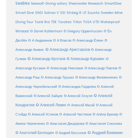
SeaBike
Seawolf-Diving safary
Shearwater Research
SmartDive
SSI
Suunto
Smart Dive
SNSI
Solmar V
Stribog R-21
Sweden Mine
Diving Tour
Tasik Ria
TDE
Tovatec
Triton
TUSA
UTD
Waterproof
Winboat
© Darrel Kattenhorn
© Gregory Oppenhuizen
© Ён
Джэбён
© А Андрианов
© А Власов
© Александр Ёлкин
©
© Александр Аристархов
Александр Акивис
© Александр
© Александр Кротков
© Александр Куракин
Гуляев
©
Александр Кусакин
© Александр Николаев
© Александр Павлов
©
Александр Раш
© Александр Трушко
© Александр Филимоненко
©
Александр Чернобельский
© Александра Гордеева
© Алексей
© Алексей
© Алексей Зайцев
Важинский
© Алексей Зозуля
Кондратюк
© Алексей Левин
© Алексей
© Алексей Магай
Стойда
© Алексей Устинов
© Алексей Чистяков
© Алёна Бренер
©
Амина Черниченко
© Анастасия Диодорова
© Анастасия Соколова
© Анатолий Белощин
© Андрей Бизюкин
© Андрей Бессонов