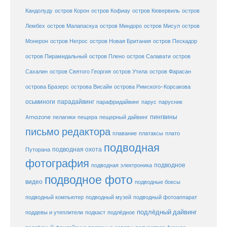
Кандолуду
остров Корон
остров Кофиау
остров Кювервиль
остров
остров
Лембех
остров Малапаскуа
остров Миндоро
остров Мисул
Монерон
остров Негрос
остров Новая Британия
остров Пескадор
остров Пирамидальный
остров Плено
остров Салавати
остров
Сахалин
остров Святого Георгия
остров Утила
остров Фарасан
острова Бразерс
острова Висайи
острова Римского-Корсакова
осьминоги
парадайвинг
парус
парафридайвинг
парусник
пещерный дайвинг
пингвины
Amazone
пелагики
пещера
письмо редактора
плато
плавание
платаксы
подводная
подводная охота
Путорана
фотография
подводное
подводная электроника
подводное фото
видео
подводные боксы
подводный музей
подводный компьютер
подводный фотоаппарат
подлёдный дайвинг
поддевы и утеплители
подкаст
подлёдное