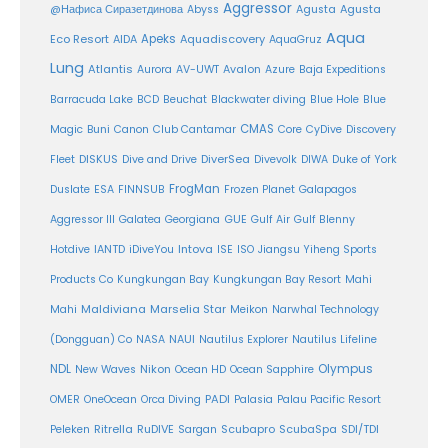
Aggressor
Agusta
@Нафиса Сиразетдинова
Abyss
Agusta
Aqua
Eco Resort
Apeks
Aquadiscovery
AIDA
AquaGruz
Lung
Atlantis
Aurora
AV-UWT
Avalon
Azure
Baja Expeditions
Barracuda Lake
BCD
Beuchat
Blackwater diving
Blue Hole
Blue
CMAS
Magic
Buni
Canon
Club Cantamar
Core
CyDive
Discovery
DiverSea
Fleet
DISKUS
Dive and Drive
Divevolk
DIWA
Duke of York
FrogMan
Duslate
ESA
FINNSUB
Frozen Planet
Galapagos
Aggressor III
Galatea
Georgiana
GUE
Gulf Air
Gulf Blenny
Intova
Hotdive
IANTD
iDiveYou
ISE
ISO
Jiangsu Yiheng Sports
Products Co
Kungkungan Bay
Kungkungan Bay Resort
Mahi
Maldiviana
Marselia Star
Mahi
Meikon
Narwhal Technology
(Dongguan) Co
NASA
NAUI
Nautilus Explorer
Nautilus Lifeline
Olympus
NDL
Nikon
New Waves
Ocean HD
Ocean Sapphire
PADI
OMER
OneOcean
Orca Diving
Palasia
Palau Pacific Resort
Ritrella
RuDIVE
Peleken
Sargan
Scubapro
ScubaSpa
SDI/TDI