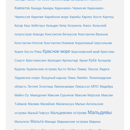
Камчатка
Карачаево-Черкесия
Канада
Канары
Карачаево-
Карибское море
Карибы
Черкессия
Карелия
Карлос Косте
Картеш
Катар
Каш
Кипр
Кейптаун
Кильдин
Козумель
Кокос
Кольский
полуостров
Комодо
Константин Белоусов
Константин Вальков
Константин Изотов
Константин Новиков
Коралловый треугольник
Красное море
Корея
Коста-Рика
Красноярский край
Кристиан
Куба
Крым
Скауге
Кристиансанн
Крокодил
Кронштадт
Кунашир
Курилы
Курильские острова
Кусто
Кёльн
Лааму
Лагуна
Ладога
Ладожское озеро
Лазурный карьер
Лама
Лембех
Ленинградская
Летняя Золотица
область
Лиинахамари
Лимассол
МПО
Мадейра
Майкл Оу
Македония
Максим Гурьянов
Максим Морозов
Максим
Малайзия
Табаков
Малави
Малапаскуа
Малые Антильские
Мальдивы
Мальдивские острова
острова
Малый Гифтун
Мальта
Мальпело
Манадо
Марианские острова
Марина