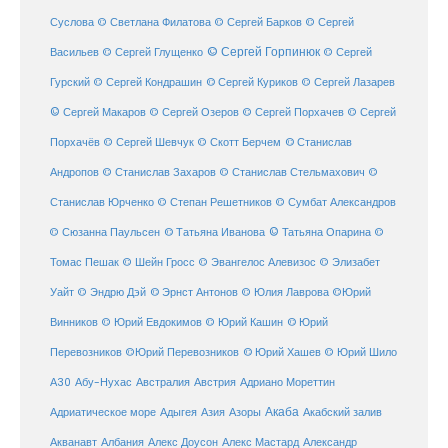
Суслова
© Светлана Филатова
© Сергей Барков
© Сергей
© Сергей Горпинюк
Васильев
© Сергей Глущенко
© Сергей
Гурский
© Сергей Кондрашин
© Сергей Куриков
© Сергей Лазарев
© Сергей Макаров
© Сергей Озеров
© Сергей Порхачев
© Сергей
© Станислав
Порхачёв
© Сергей Шевчук
© Скотт Берчем
Андропов
© Станислав Захаров
© Станислав Стельмахович
©
Станислав Юрченко
© Степан Решетников
© Сумбат Александров
© Татьяна Иванова
© Татьяна Опарина
© Сюзанна Паульсен
©
Томас Пешак
© Шейн Гросс
© Эвангелос Алевизос
© Элизабет
Уайт
© Эндрю Дэй
© Эрнст Антонов
© Юлия Лаврова
©Юрий
Винников
© Юрий Евдокимов
© Юрий Кашин
© Юрий
Перевозников
©Юрий Перевозников
© Юрий Хашев
© Юрий Шило
Австралия
А30
Абу-Нухас
Австрия
Адриано Мореттин
Акаба
Адриатическое море
Адыгея
Азия
Азоры
Акабский залив
Александр
Акванавт
Албания
Алекс Доусон
Алекс Мастард