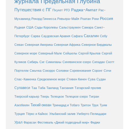
журнала Предельная Глубина
Путешествия с ПГ
Раджа-Ампат
Пхукет
РГО
Рас-
Россия
Мухаммед
Рекорд Гиннесса
Ривьера-Майя
Роатан
Роки
США
Сады Королевы
Рудная
Сальстраумен
Самара
Санкт-
Сахалин
Саудовская Аравия
Себу
Петербург
Сарва
Сафага
Севан
Северная Америка
Северная Африка
Северное Бирджалы
Сейшелы
Северное море
Северный Мале
Сергей Крылов
Сергей
Куликов
Сибирь
Сиг
Симиланы
Синявинское озеро
Сипадан
Скотт
Соловки
Соревнования
Портелли
Смычка
Сокорро
Соронг
Сочи
Средиземное море
Спас-Каменка
Стивен Кинен
Сува
Судан
Сулавеси
Таиланд
Таа
Таба
Танзания
Татарский пролив
Телецкое озеро
Тверской карьер
Тверь
Телецкое
Тигран
Тихий океан
Трук
Азизбекян
Тринидад и Тобаго
Тритон
Туим
Турция
Тёркс и Кайкос
Ульбанский залив
Умберто Пелиццари
Урал
Фарасан
Фестиваль «Дикий подводный мир»
Фиджи