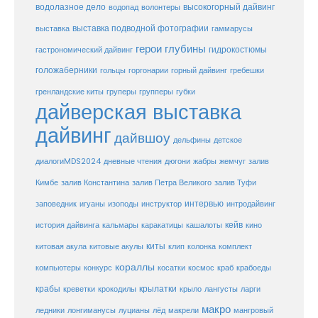
водолазное дело
высокогорный дайвинг
водопад
волонтеры
выставка
выставка подводной фотографии
гаммарусы
герои глубины
гидрокостюмы
гастрономический дайвинг
голожаберники
горгонарии
горный дайвинг
гребешки
гольцы
груперы
губки
гренландские киты
групперы
дайверская выставка
дайвинг
дайвшоу
дельфины
детское
диалогиMDS2024
дневные чтения
дюгони
жабры
жемчуг
залив
Кимбе
залив Константина
залив Петра Великого
залив Туфи
заповедник
интервью
игуаны
изоподы
инструктор
интродайвинг
кейв
кальмары
каракатицы
история дайвинга
кашалоты
кино
киты
китовые акулы
китовая акула
клип
колонка
комплект
кораллы
компьютеры
косатки
космос
конкурс
краб
крабоеды
крабы
крокодилы
крылатки
лангусты
креветки
крыло
ларги
макро
ледники
лонгиманусы
луцианы
лёд
макрели
мангровый