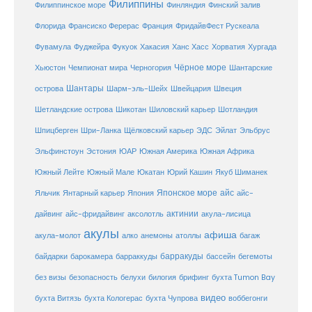
Филиппины
Филиппинское море
Финляндия
Финский залив
Флорида
Франсиско Ферерас
Франция
ФридайвФест Рускеала
Фувамула
Хургада
Фуджейра
Фукуок
Хакасия
Ханс Хасс
Хорватия
Чёрное море
Чемпионат мира
Шантарские
Хьюстон
Черногория
Шантары
острова
Шарм-эль-Шейх
Швейцария
Швеция
Шетландские острова
Шикотан
Шиловский карьер
Шотландия
Шпицберген
Шри-Ланка
Щёлковский карьер
ЭДС
Эйлат
Эльбрус
ЮАР
Эльфинстоун
Эстония
Южная Америка
Южная Африка
Юкатан
Юрий Кашин
Южный Лейте
Южный Мале
Якуб Шиманек
Японское море
айс
Яльчик
Янтарный карьер
Япония
айс-
актинии
акула-лисица
дайвинг
айс-фридайвинг
аксолотль
акулы
афиша
анемоны
акула-молот
алко
атоллы
багаж
барракуды
бассейн
байдарки
барокамера
барраккуды
бегемоты
белухи
брифинг
без визы
безопасность
билогия
бухта Tumon Bay
видео
бухта Витязь
бухта Кологерас
бухта Чупрова
воббегонги