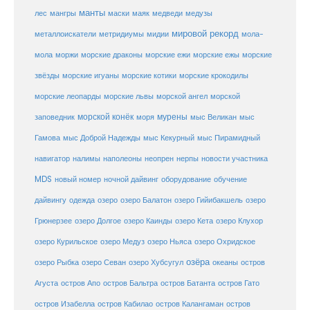
манты
лес
мангры
маски
маяк
медведи
медузы
мировой рекорд
металлоискатели
метридиумы
мидии
мола-
морские ежи
морские
мола
моржи
морские драконы
морские ежы
звёзды
морские игуаны
морские котики
морские крокодилы
морские львы
морские леопарды
морской ангел
морской
морской конёк
мурены
заповедник
моря
мыс Великан
мыс
Гамова
мыс Доброй Надежды
мыс Кекурный
мыс Пирамидный
навигатор
нерпы
новости участника
налимы
наполеоны
неопрен
MDS
новый номер
оборудование
обучение
ночной дайвинг
дайвингу
озеро
одежда
озеро Балатон
озеро Гийибакшель
озеро
Грюнерзее
озеро Долгое
озеро Каинды
озеро Кета
озеро Клухор
озеро Курильское
озеро Медуз
озеро Ньяса
озеро Охридское
озёра
озеро Рыбка
озеро Севан
озеро Хубсугул
океаны
остров
Агуста
остров Апо
остров Бальтра
остров Батанта
остров Гато
остров Изабелла
остров Кабилао
остров Калангаман
остров