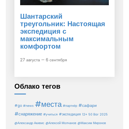
Шантарский
треугольник: Настоящая
экспедиция с
максимальным
комфортом
27 августа — 6 сентября
Облако тегов
#места
#сафари
#go
#news
#партнёр
#снаряжение
#экспедиция
12+
#учиться
50 Bar
2025
@Александр Акивис
@Алексей Молчанов
@Максим Миронов