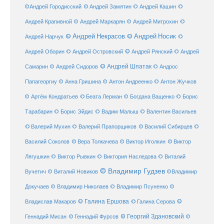
©
©Андрей Городисский
© Андрей Замятин
© Андрей Кашин
Андрей Крапивной
©
© Андрей Маркарян
© Андрей Митрохин
© Андрей Некрасов
© Андрей Носик
Андрей Нарчук
©
© Андрей Рянский
Андрей Оборин
© Андрей Островский
© Андрей
© Андрей Шпатак
Самарин
© Андрей Сидоров
© Андрос
Папагеоргиу
© Анна Гришина
© Антон Андреенко
© Антон Жучков
© Беата Лерман
© Артём Кондратьев
© Богдана Ващенко
© Борис
Тарабарин
© Борис Эйдис
© Вадим Малыш
© Валентин Васильев
© Валерий Мухин
© Валерий Прапорщиков
© Василий Сибирцев
©
© Виктор
Василий Соколов
© Вера Толкачева
© Виктор Иголкин
Лягушкин
© Виктор Рывкин
© Виктория Наследова
© Виталий
© Владимир Гудзев
Вучетич
© Виталий Новиков
©Владимир
Докучаев
© Владимир Николаев
© Владимир Псуненко
©
© Галина Ершова
© Галина Серова
©
Владислав Макаров
Геннадий Мисан
© Геннадий Фурсов
© Георгий Здановский
©