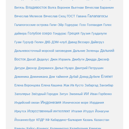
Владивосток
Волга
Витязь
Воронеж
Вьетнам
Вячеслав Баранкин
Галапагосы
Вячеслав Мелихов
Вячеслав Скоц
ГОСТ
Гавана
Галапогосские острова
Гили-Эйр
Годнурас
Гозо
Голландия
Голос
Голубое озеро
Греция
Гуадалупе
дайвера
Гондурас
Грузия
Гуам
ДКБ
Гурзуф
Гюлен
ДЭМ-клуб
Давид Веззаро
Дайвгруз
Дальний
Дальневосточный морской заповедник
Дальние Зеленцы
Восток
Дахаб
Дедалус
Джек Израиль
Джибути
Джидда
Джозеф
Дитури
Джохор
Дзержинск
Дилье Нуаро
Дмитрий Петрушин
Египет
Доминика
Доминикана
Дом тайменя
Дубай
Дэвид Дубиле
Елена Кашина
Елена Воронцова
Жак Ив Кусто
Забаргад
Занзибар
ИИ
Заполярье
Звёздный Городок
Зитун
Змеиный
Иван Горбенко
Индонезия
Индийский океан
Ионическое море
Иордания
Искусственный интеллект
Иркутск
Италия
Итуруп
Йонагуни
Кабардино-Балкария
Казахстан
Йоханнесбург
КПДР
КФ
Казань
Каинды
Кайос-Кочинос
Калининград
Калифорния
Камигин