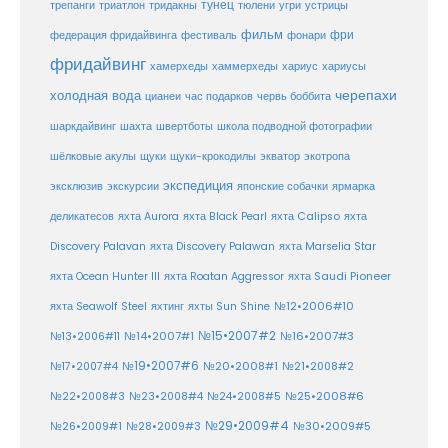
тунец
тюлени
трепанги
триатлон
тридакны
угри
устрицы
фильм
фри
федерация фридайвинга
фестиваль
фонари
фридайвинг
хаммерхеды
хамерхеды
хариус
хариусы
черепахи
холодная вода
цианеи
час подарков
червь боббита
шахта
школа подводной фотографии
шаркдайвинг
швертботы
шёлковые акулы
щуки
щуки-крокодилы
экватор
экотропа
экспедиция
эксклюзив
экскурсии
японские собачки
ярмарка
деликатесов
яхта Aurora
яхта Black Pearl
яхта Calipso
яхта
Discovery Palavan
яхта Discovery Palawan
яхта Marselia Star
яхта Ocean Hunter III
яхта Roatan Aggressor
яхта Saudi Pioneer
№12•2006#10
яхта Seawolf Steel
яхтинг
яхты Sun Shine
№15•2007#2
№14•2007#1
№16•2007#3
№13•2006#11
№19•2007#6
№20•2008#1
№17•2007#4
№21•2008#2
№25•2008#6
№22•2008#3
№23•2008#4
№24•2008#5
№29•2009#4
№30•2009#5
№26•2009#1
№28•2009#3