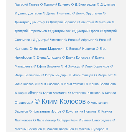
Григорий Галеев
© Григорий Куленко
© Д. Виноградов
© Д Шумков
© Денис Дягтерев
© Денис Тимченко
© Денис Хрусталёв
©
Димитрис Димитриу
© Дмитрий Баранов
© Дмитрий Великанов
©
© Дмитрий Орлов
Дмитрий Ефремычев
© Дмитрий Кох
© Дмитрий
Соломатин
© Дмитрий Чикишев
© Евгений Абрамов
© Евгений
© Евгений Марочкин
Кузнецов
© Евгений Новиков
© Егор
© Елена
Никифоров
© Елена Артюхина
© Елена Копосова
Малафеева
© Иван Боровиков
© Ефим Видинжо
© И Винокур
©
© Игорь Зайцев
Игорь Белинский
© Игорь Бондарь
© Игорь Кот
©
Илья Козлов
© Илья Сазонов
© Илья Улиткин
© Ирина Васильева
© Карин Айгнер
© Карэн Агамалян
© Катерина Рышкова
© Кирилл
© Клим Колосов
Сташевский
© Константин
Засимов
© Константин Изотов
© Константин Новиков
© Ксения
© Ларри Коэн
Лактионова
© Лара Локьер
© Лилия Виноградова
©
Максим Васильев
© Максим Карташов
© Максим Суворов
©