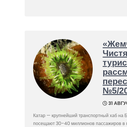
«Жем
Чистя
тури
рассм
пере
№5/2
31 АВГУ
Катар — крупнейший транспортный хаб на 
посещают 30–40 миллионов пассажиров в го