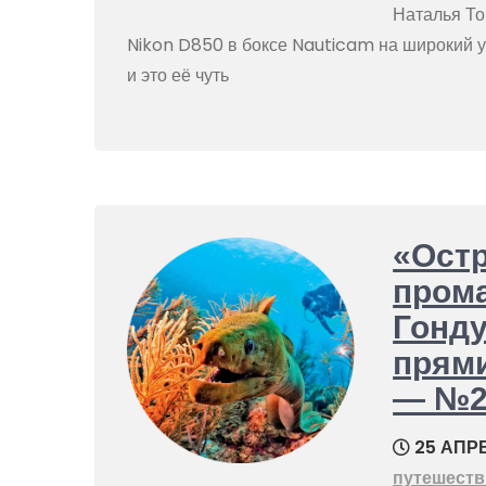
Наталья То
Nikon D850 в боксе Nauticam на широкий у
и это её чуть
«Остр
пром
Гонду
прям
— №2
25 АПРЕ
путешеств