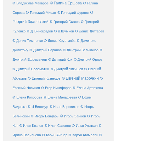
© Галина Ершова
© Галина
© Владислав Макаров
Серова
© Геннадий Мисан
© Геннадий Фурсов
©
Георгий Здановский
© Григорий Галеев
© Григорий
Куленко
© Д. Виноградов
© Д Шумков
© Денис Дягтерев
© Денис Тимченко
© Денис Хрусталёв
© Димитрис
Димитриу
© Дмитрий Баранов
© Дмитрий Великанов
©
© Дмитрий Орлов
Дмитрий Ефремычев
© Дмитрий Кох
© Дмитрий Соломатин
© Дмитрий Чикишев
© Евгений
© Евгений Марочкин
Абрамов
© Евгений Кузнецов
©
Евгений Новиков
© Егор Никифоров
© Елена Артюхина
© Елена Малафеева
© Елена Копосова
© Ефим
© Иван Боровиков
Видинжо
© И Винокур
© Игорь
© Игорь Зайцев
Белинский
© Игорь Бондарь
© Игорь
Кот
© Илья Козлов
© Илья Сазонов
© Илья Улиткин
©
Ирина Васильева
© Карин Айгнер
© Карэн Агамалян
©