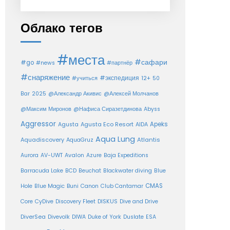
Облако тегов
#места
#сафари
#go
#news
#партнёр
#снаряжение
#экспедиция
12+
#учиться
50
Bar
2025
@Александр Акивис
@Алексей Молчанов
@Максим Миронов
@Нафиса Сиразетдинова
Abyss
Aggressor
Agusta Eco Resort
Apeks
Agusta
AIDA
Aqua Lung
Aquadiscovery
Atlantis
AquaGruz
Aurora
AV-UWT
Avalon
Azure
Baja Expeditions
Barracuda Lake
BCD
Beuchat
Blackwater diving
Blue
CMAS
Hole
Blue Magic
Buni
Canon
Club Cantamar
Core
CyDive
Discovery Fleet
DISKUS
Dive and Drive
DiverSea
Divevolk
DIWA
Duke of York
Duslate
ESA