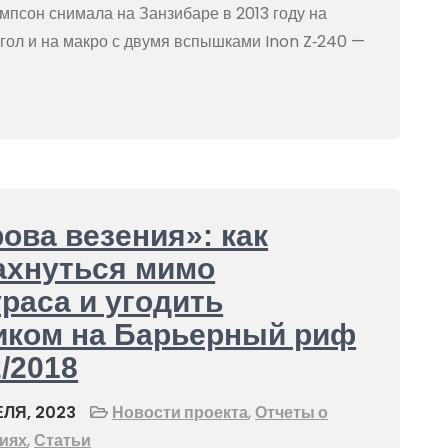
мпсон снимала на Занзибаре в 2013 году на
гол и на макро с двумя вспышками Inon Z‑240 —
ова везения»: как
ахнуться мимо
раса и угодить
иком на Барьерный риф
/2018
ЛЯ, 2023
Новости проекта
,
Отчеты о
иях
,
Статьи