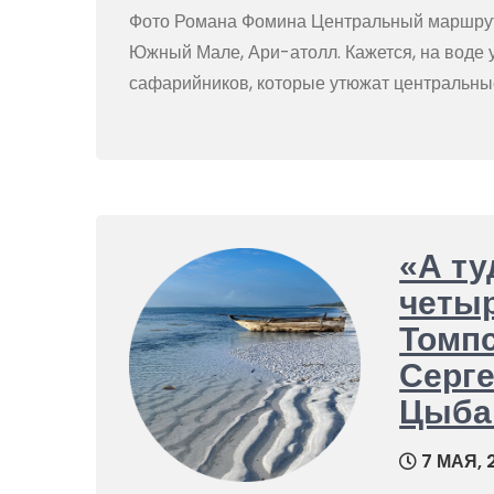
Фото Романа Фомина Центральный маршрут
Южный Мале, Ари-атолл. Кажется, на воде
сафарийников, которые утюжат центральные
«А ту
четыр
Томпс
Серге
Цыба
7 МАЯ, 