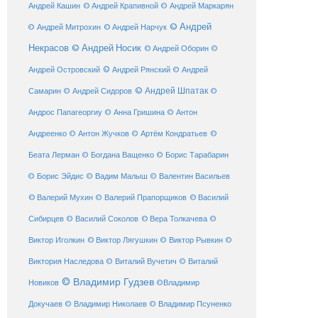
© Андрей Крапивной
Андрей Кашин
© Андрей Маркарян
© Андрей
© Андрей Нарчук
© Андрей Митрохин
Некрасов
© Андрей Носик
© Андрей Оборин
©
© Андрей Рянский
Андрей Островский
© Андрей
© Андрей Шпатак
Самарин
© Андрей Сидоров
©
Андрос Папагеоргиу
© Анна Гришина
© Антон
©
Андреенко
© Антон Жучков
© Артём Кондратьев
Беата Лерман
© Богдана Ващенко
© Борис Тарабарин
© Борис Эйдис
© Вадим Малыш
© Валентин Васильев
© Валерий Мухин
© Валерий Прапорщиков
© Василий
Сибирцев
© Василий Соколов
© Вера Толкачева
©
© Виктор Лягушкин
Виктор Иголкин
© Виктор Рывкин
©
Виктория Наследова
© Виталий Вучетич
© Виталий
© Владимир Гудзев
Новиков
©Владимир
Докучаев
© Владимир Николаев
© Владимир Псуненко