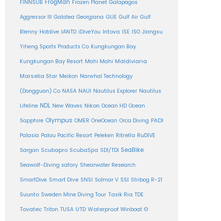
FrogMan
FINNSUB
Frozen Planet
Galapagos
Aggressor III
Galatea
Georgiana
GUE
Gulf Air
Gulf
Intova
Blenny
Hotdive
IANTD
iDiveYou
ISE
ISO
Jiangsu
Yiheng Sports Products Co
Kungkungan Bay
Maldiviana
Kungkungan Bay Resort
Mahi Mahi
Marselia Star
Meikon
Narwhal Technology
(Dongguan) Co
NASA
NAUI
Nautilus Explorer
Nautilus
NDL
Nikon
Lifeline
New Waves
Ocean HD
Ocean
Olympus
PADI
Sapphire
OMER
OneOcean
Orca Diving
Ritrella
RuDIVE
Palasia
Palau Pacific Resort
Peleken
SeaBike
Sargan
Scubapro
ScubaSpa
SDI/TDI
Seawolf-Diving safary
Shearwater Research
SSI
SmartDive
Smart Dive
SNSI
Solmar V
Stribog R-21
Suunto
Sweden Mine Diving Tour
Tasik Ria
TDE
Tovatec
Triton
TUSA
UTD
Waterproof
Winboat
©