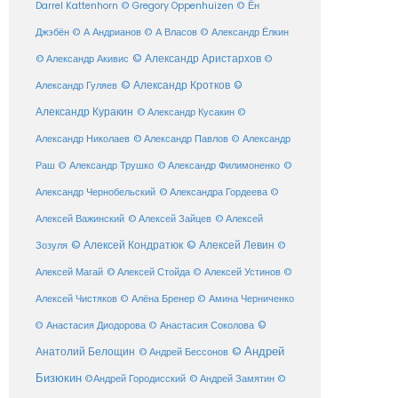
Darrel Kattenhorn
© Gregory Oppenhuizen
© Ён
Джэбён
© А Андрианов
© А Власов
© Александр Ёлкин
© Александр Аристархов
© Александр Акивис
©
© Александр Кротков
©
Александр Гуляев
Александр Куракин
© Александр Кусакин
©
Александр Николаев
© Александр Павлов
© Александр
Раш
© Александр Трушко
© Александр Филимоненко
©
Александр Чернобельский
© Александра Гордеева
©
© Алексей Зайцев
Алексей Важинский
© Алексей
© Алексей Кондратюк
© Алексей Левин
Зозуля
©
© Алексей Стойда
Алексей Магай
© Алексей Устинов
©
Алексей Чистяков
© Алёна Бренер
© Амина Черниченко
©
© Анастасия Диодорова
© Анастасия Соколова
Анатолий Белощин
© Андрей
© Андрей Бессонов
Бизюкин
©Андрей Городисский
© Андрей Замятин
©