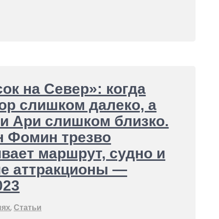
ок на Север»: когда
ор слишком далеко, а
и Ари слишком близко.
н Фомин трезво
вает маршрут, судно и
ие аттракционы —
023
иях
,
Статьи