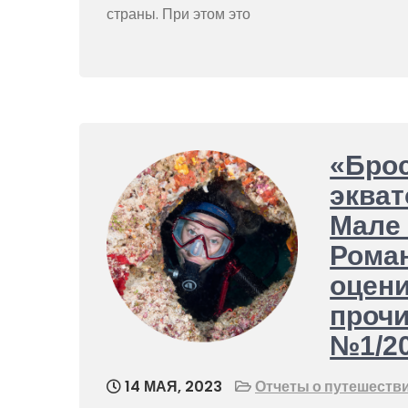
страны. При этом это
«Брос
экват
Мале 
Рома
оцени
проч
№1/2
14 МАЯ, 2023
Отчеты о путешеств