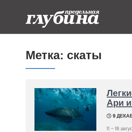
Skip
to
content
Предельная
Ныряем от души
глубина
Метка:
скаты
Легк
Ари и
9 ДЕКАБ
11 – 18 авг