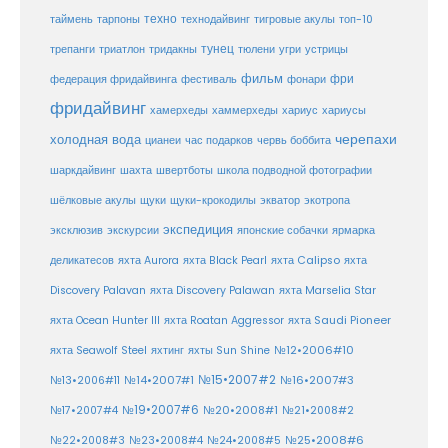
таймень
техно
технодайвинг
тарпоны
тигровые акулы
топ-10
тунец
тюлени
трепанги
триатлон
тридакны
угри
устрицы
фильм
фри
федерация фридайвинга
фестиваль
фонари
фридайвинг
хаммерхеды
хамерхеды
хариус
хариусы
черепахи
холодная вода
цианеи
час подарков
червь боббита
шахта
школа подводной фотографии
шаркдайвинг
швертботы
шёлковые акулы
щуки
щуки-крокодилы
экватор
экотропа
экспедиция
эксклюзив
экскурсии
японские собачки
ярмарка
деликатесов
яхта Aurora
яхта Black Pearl
яхта Calipso
яхта
Discovery Palavan
яхта Discovery Palawan
яхта Marselia Star
яхта Ocean Hunter III
яхта Roatan Aggressor
яхта Saudi Pioneer
№12•2006#10
яхта Seawolf Steel
яхтинг
яхты Sun Shine
№15•2007#2
№14•2007#1
№16•2007#3
№13•2006#11
№19•2007#6
№20•2008#1
№17•2007#4
№21•2008#2
№25•2008#6
№22•2008#3
№23•2008#4
№24•2008#5