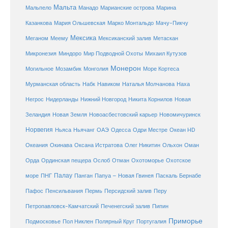
Мальта
Мальпело
Манадо
Марианские острова
Марина
Мачу-Пикчу
Казанкова
Мария Ольшевская
Марко Монтальдо
Мексика
Мексиканский залив
Меганом
Меему
Метаскан
Микронезия
Миндоро
Мир Подводной Охоты
Михаил Кутузов
Монерон
Монголия
Могильное
Мозамбик
Море Кортеса
Мурманская область
Набк
Навиком
Наталья Молчанова
Наха
Негрос
Нидерланды
Нижний Новгород
Никита Корнилов
Новая
Зеландия
Новая Земля
Новоасбестовский карьер
Новомичуринск
Норвегия
Океан HD
Ньяса
Ньячанг
ОАЭ
Одесса
Одри Местре
Океания
Окинава
Оксана Истратова
Олег Никитин
Ольхон
Оман
Охотоморье
Охотское
Орда
Ординская пещера
Ослоб
Отман
море
Палау
Папуа – Новая Гвинея
ПНГ
Панган
Паскаль Бернабе
Перу
Пафос
Пенсильвания
Пермь
Персидский залив
Петропавловск-Камчатский
Печенегский залив
Пипин
Приморье
Полярный Круг
Подмосковье
Пол Никлен
Португалия