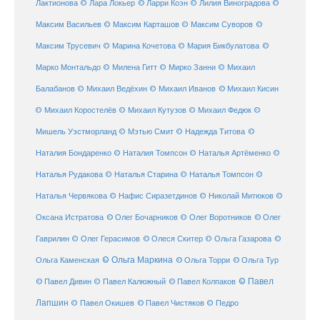
© Ларри Коэн
Лактионова
© Лара Локьер
© Лилия Виноградова
©
Максим Васильев
© Максим Карташов
© Максим Суворов
©
©
Максим Трусевич
© Марина Кочетова
© Мария Бикбулатова
Марко Монтальдо
© Милена Гитт
© Мирко Занни
© Михаил
© Михаил Кисин
Балабанов
© Михаил Ведёхин
© Михаил Иванов
© Михаил Коростелёв
© Михаил Кутузов
© Михаил Федюк
©
©
Мишель Уэстморланд
© Мэтью Смит
© Надежда Титова
Наталия Бондаренко
© Наталия Томпсон
© Наталья Артёменко
©
Наталья Рудакова
© Наталья Старина
© Наталья Томпсон
©
Наталья Червякова
© Нафис Сиразетдинов
© Николай Митюков
©
© Олег Бочарников
Оксана Истратова
© Олег Воротников
© Олег
Гаврилин
© Олег Герасимов
© Олеся Скитер
© Ольга Газарова
©
© Ольга Маркина
© Ольга Торри
Ольга Каменская
© Ольга Тур
© Павел Дивин
© Павел
© Павел Калюжный
© Павел Колпаков
Лапшин
© Павел Чистяков
© Павел Окишев
© Педро