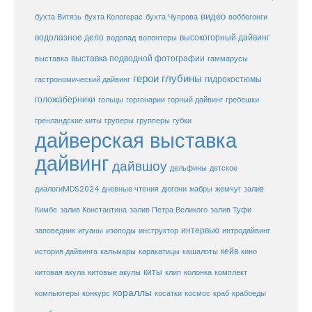
видео
бухта Витязь
бухта Кологерас
бухта Чупрова
воббегонги
водолазное дело
высокогорный дайвинг
водопад
волонтеры
выставка
выставка подводной фотографии
гаммарусы
герои глубины
гидрокостюмы
гастрономический дайвинг
голожаберники
горгонарии
горный дайвинг
гребешки
гольцы
груперы
губки
гренландские киты
групперы
дайверская выставка
дайвинг
дайвшоу
дельфины
детское
диалогиMDS2024
дневные чтения
дюгони
жабры
жемчуг
залив
Кимбе
залив Константина
залив Петра Великого
залив Туфи
заповедник
интервью
игуаны
изоподы
инструктор
интродайвинг
кейв
кальмары
каракатицы
история дайвинга
кашалоты
кино
киты
китовые акулы
китовая акула
клип
колонка
комплект
кораллы
компьютеры
косатки
космос
конкурс
краб
крабоеды