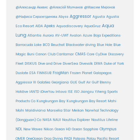
@Александр Акивис
@Алексей Молчанов
@Максим Миронов
Aggressor
Agusta
@Нафиса Сиразетдинова
Abyss
Agusta
Aqua
Eco Resort
Apeks
Aquadiscovery
AIDA
AquaGruz
Lung
Atlantis
Aurora
AV-UWT
Avalon
Azure
Baja Expeditions
Barracuda Lake
BCD
Beuchat
Blackwater diving
Blue Hole
Blue
CMAS
Magic
Buni
Canon
Club Cantamar
Core
CyDive
Discovery
DiverSea
Fleet
DISKUS
Dive and Drive
Divevolk
DIWA
Duke of York
FrogMan
Duslate
ESA
FINNSUB
Frozen Planet
Galapagos
Aggressor III
Galatea
Georgiana
GUE
Gulf Air
Gulf Blenny
Intova
Hotdive
IANTD
iDiveYou
ISE
ISO
Jiangsu Yiheng Sports
Products Co
Kungkungan Bay
Kungkungan Bay Resort
Mahi
Maldiviana
Marselia Star
Mahi
Meikon
Narwhal Technology
(Dongguan) Co
NASA
NAUI
Nautilus Explorer
Nautilus Lifeline
Olympus
NDL
Nikon
New Waves
Ocean HD
Ocean Sapphire
PADI
OMER
OneOcean
Orca Diving
Palasia
Palau Pacific Resort