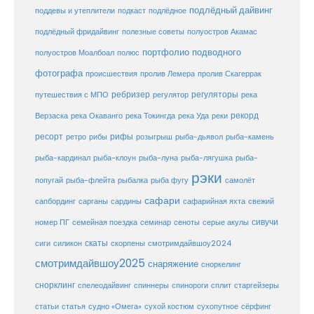
подлёдный дайвинг
поддевы и утеплители
подкаст
подлёдное
подлёдный фридайвинг
полезные советы
полуостров Акамас
портфолио подводного
полуостров Моалбоал
полюс
фотографа
происшествия
пролив Лемера
пролив Скагеррак
ребризер
регуляторы
путешествия с МПО
регулятор
река
рекорд
Верзаска
река Окаванго
река Токингда
река Уда
реки
ресорт
рифы
ретро
рибы
розыгрыш
рыба-дьявол
рыба-камень
рыба-клоун
рыба-кардинал
рыба-луна
рыба-лягушка
рыба-
рэки
попугай
рыба-флейта
рыбалка
рыба фугу
самолёт
сафари
сафарийная яхта
сапбординг
сарганы
сардины
свежий
сивучи
сеноты
номер ПГ
семейная поездка
семинар
серые акулы
скаты
скорпены
смотримдайвшоу2024
сиги
силикон
смотримдайвшоу2025
снаряжение
сноркелинг
снорклинг
спелеодайвинг
спиннеры
спинороги
сплит
старгейзеры
статья
сухой костюм
статьи
судно «Омега»
сухопутное
сёрфинг