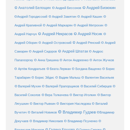
© Анатолий Белощин
© Андрей Бизюкин
© Андрей Бессонов
©
©Андрей Городисский
© Андрей Замятин
© Андрей Кашин
Андрей Крапивной
©
© Андрей Маркарян
© Андрей Митрохин
© Андрей Некрасов
© Андрей Носик
Андрей Нарчук
©
© Андрей Рянский
Андрей Оборин
© Андрей Островский
© Андрей
© Андрей Шпатак
Самарин
© Андрей Сидоров
© Андрос
Папагеоргиу
© Анна Гришина
© Антон Андреенко
© Антон Жучков
© Беата Лерман
© Артём Кондратьев
© Богдана Ващенко
© Борис
Тарабарин
© Борис Эйдис
© Вадим Малыш
© Валентин Васильев
© Валерий Мухин
© Валерий Прапорщиков
© Василий Сибирцев
©
© Виктор
Василий Соколов
© Вера Толкачева
© Виктор Иголкин
Лягушкин
© Виктор Рывкин
© Виктория Наследова
© Виталий
© Владимир Гудзев
Вучетич
© Виталий Новиков
©Владимир
Докучаев
© Владимир Николаев
© Владимир Псуненко
©
© Галина Ершова
© Галина Серова
©
Владислав Макаров