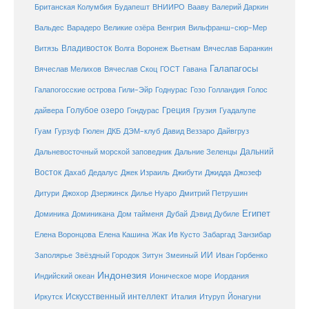
Британская Колумбия
Будапешт
ВНИИРО
Вааву
Валерий Даркин
Венгрия
Вальдес
Варадеро
Великие озёра
Вильфранш-сюр-Мер
Владивосток
Волга
Витязь
Воронеж
Вьетнам
Вячеслав Баранкин
Галапагосы
Вячеслав Мелихов
Вячеслав Скоц
ГОСТ
Гавана
Галапогосские острова
Гили-Эйр
Годнурас
Гозо
Голландия
Голос
Голубое озеро
Греция
Гуадалупе
дайвера
Гондурас
Грузия
Гуам
ДКБ
Гурзуф
Гюлен
ДЭМ-клуб
Давид Веззаро
Дайвгруз
Дальний
Дальневосточный морской заповедник
Дальние Зеленцы
Восток
Дахаб
Дедалус
Джек Израиль
Джибути
Джидда
Джозеф
Дитури
Джохор
Дзержинск
Дилье Нуаро
Дмитрий Петрушин
Египет
Доминика
Доминикана
Дом тайменя
Дубай
Дэвид Дубиле
Елена Кашина
Елена Воронцова
Жак Ив Кусто
Забаргад
Занзибар
ИИ
Заполярье
Звёздный Городок
Зитун
Змеиный
Иван Горбенко
Индонезия
Индийский океан
Ионическое море
Иордания
Искусственный интеллект
Иркутск
Италия
Итуруп
Йонагуни