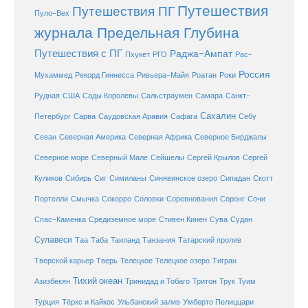
Путешествия
Путешествия ПГ
Пуло-Вех
журнала Предельная Глубина
Путешествия с ПГ
Раджа-Ампат
Пхукет
РГО
Рас-
Россия
Мухаммед
Рекорд Гиннесса
Ривьера-Майя
Роатан
Роки
США
Сады Королевы
Рудная
Сальстраумен
Самара
Санкт-
Сахалин
Саудовская Аравия
Себу
Петербург
Сарва
Сафага
Севан
Северная Америка
Северная Африка
Северное Бирджалы
Сейшелы
Северное море
Северный Мале
Сергей Крылов
Сергей
Куликов
Сибирь
Сиг
Симиланы
Синявинское озеро
Сипадан
Скотт
Соловки
Соревнования
Портелли
Смычка
Сокорро
Соронг
Сочи
Средиземное море
Спас-Каменка
Стивен Кинен
Сува
Судан
Сулавеси
Таиланд
Таа
Таба
Танзания
Татарский пролив
Телецкое озеро
Тверской карьер
Тверь
Телецкое
Тигран
Тихий океан
Трук
Азизбекян
Тринидад и Тобаго
Тритон
Туим
Турция
Тёркс и Кайкос
Ульбанский залив
Умберто Пелиццари