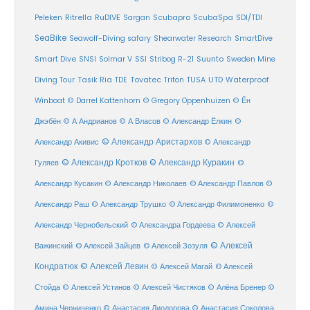
Ritrella
RuDIVE
Peleken
Sargan
Scubapro
ScubaSpa
SDI/TDI
SeaBike
Seawolf-Diving safary
Shearwater Research
SmartDive
SSI
Suunto
Smart Dive
SNSI
Solmar V
Stribog R-21
Sweden Mine
Diving Tour
Tasik Ria
TDE
Tovatec
Triton
TUSA
UTD
Waterproof
Winboat
© Darrel Kattenhorn
© Gregory Oppenhuizen
© Ён
Джэбён
© А Андрианов
© А Власов
© Александр Ёлкин
©
© Александр Аристархов
Александр Акивис
© Александр
© Александр Кротков
© Александр Куракин
Гуляев
©
Александр Кусакин
© Александр Николаев
© Александр Павлов
©
Александр Раш
© Александр Трушко
© Александр Филимоненко
©
Александр Чернобельский
© Александра Гордеева
© Алексей
© Алексей
© Алексей Зайцев
Важинский
© Алексей Зозуля
Кондратюк
© Алексей Левин
© Алексей
© Алексей Магай
Стойда
© Алексей Устинов
© Алексей Чистяков
© Алёна Бренер
©
Амина Черниченко
© Анастасия Диодорова
© Анастасия Соколова