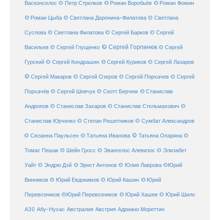
© Роман Воробьёв
© Роман Фомин
Васконселос
© Петр Стрелков
© Роман Цыба
© Светлана Доронина-Филатова
© Светлана
Суслова
© Светлана Филатова
© Сергей Барков
© Сергей
© Сергей Горпинюк
Васильев
© Сергей Глущенко
© Сергей
Гурский
© Сергей Кондрашин
© Сергей Куриков
© Сергей Лазарев
© Сергей Макаров
© Сергей Озеров
© Сергей Порхачев
© Сергей
© Станислав
Порхачёв
© Сергей Шевчук
© Скотт Берчем
Андропов
© Станислав Захаров
© Станислав Стельмахович
©
Станислав Юрченко
© Степан Решетников
© Сумбат Александров
© Татьяна Иванова
© Татьяна Опарина
© Сюзанна Паульсен
©
Томас Пешак
© Шейн Гросс
© Эвангелос Алевизос
© Элизабет
Уайт
© Эндрю Дэй
© Эрнст Антонов
© Юлия Лаврова
©Юрий
Винников
© Юрий Евдокимов
© Юрий Кашин
© Юрий
Перевозников
©Юрий Перевозников
© Юрий Хашев
© Юрий Шило
Австралия
А30
Абу-Нухас
Австрия
Адриано Мореттин