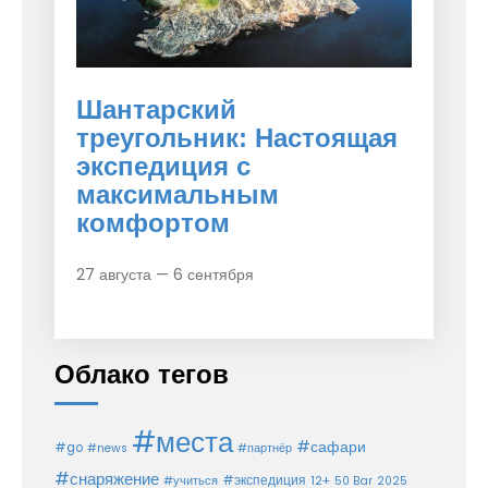
Шантарский
треугольник: Настоящая
экспедиция с
максимальным
комфортом
27 августа — 6 сентября
Облако тегов
#места
#сафари
#go
#news
#партнёр
#снаряжение
#экспедиция
12+
#учиться
50 Bar
2025