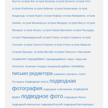
Агуста
остров Апо
остров Бальтра
остров Батанта
остров Гато
остров Изабелла
остров Кабилао
остров Калангаман
остров
Кандолуду
остров Корон
остров Кофиау
остров Кювервиль
остров
остров
Лембех
остров Малапаскуа
остров Миндоро
остров Мисул
Монерон
остров Негрос
остров Новая Британия
остров Пескадор
остров Пирамидальный
остров Плено
остров Салавати
остров
Сахалин
остров Святого Георгия
остров Утила
остров Фарасан
острова Бразерс
острова Висайи
острова Римского-Корсакова
осьминоги
парадайвинг
парус
парафридайвинг
парусник
пещерный дайвинг
пингвины
Amazone
пелагики
пещера
письмо редактора
плато
плавание
платаксы
подводная
подводная охота
Путорана
фотография
подводное
подводная электроника
подводное фото
видео
подводные боксы
подводный музей
подводный компьютер
подводный фотоаппарат