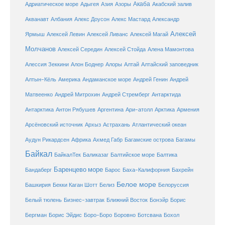
Акаба
Адриатическое море
Адыгея
Азия
Азоры
Акабский залив
Александр
Акванавт
Албания
Алекс Доусон
Алекс Мастард
Алексей
Ярмыш
Алексей Левин
Алексей Ливанс
Алексей Магай
Молчанов
Алексей Середин
Алексей Стойда
Алена Мамонтова
Алтай
Алессия Зеккини
Алон Боднер
Алоры
Алтайский заповедник
Алтын-Кёль
Америка
Андаманское море
Андрей Генин
Андрей
Антарктида
Матвеенко
Андрей Митрохин
Андрей Стремберг
Армения
Антарктика
Антон Рябушев
Аргентина
Ари-атолл
Арктика
Атлантический океан
Арсёновский источник
Архыз
Астрахань
Ахмед Габр
Багамы
Аудун Рикардсен
Африка
Багамские острова
Байкал
БайкалТек
Балтика
Баликазаг
Балтийское море
Баренцево море
Бандаберг
Барос
Баха-Калифорния
Бахрейн
Белое море
Башкирия
Бекки Каган Шотт
Белиз
Белоруссия
Белый тюлень
Бизнес-завтрак
Ближний Восток
Бонэйр
Борис
Бергман
Борис Эйдис
Боро-Боро
Боровно
Ботсвана
Бохол