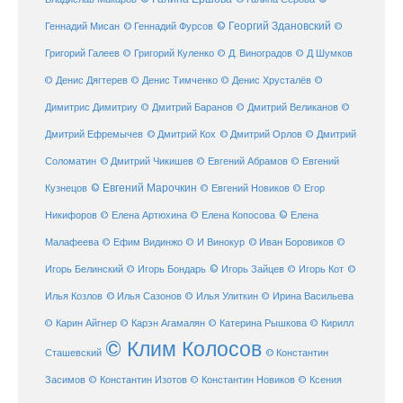
Геннадий Мисан
© Геннадий Фурсов
© Георгий Здановский
©
Григорий Галеев
© Григорий Куленко
© Д. Виноградов
© Д Шумков
© Денис Дягтерев
© Денис Тимченко
© Денис Хрусталёв
©
Димитрис Димитриу
© Дмитрий Баранов
© Дмитрий Великанов
©
© Дмитрий Орлов
Дмитрий Ефремычев
© Дмитрий Кох
© Дмитрий
Соломатин
© Дмитрий Чикишев
© Евгений Абрамов
© Евгений
© Евгений Марочкин
Кузнецов
© Евгений Новиков
© Егор
© Елена
Никифоров
© Елена Артюхина
© Елена Копосова
Малафеева
© Иван Боровиков
© Ефим Видинжо
© И Винокур
©
© Игорь Зайцев
Игорь Белинский
© Игорь Бондарь
© Игорь Кот
©
Илья Козлов
© Илья Сазонов
© Илья Улиткин
© Ирина Васильева
© Карин Айгнер
© Карэн Агамалян
© Катерина Рышкова
© Кирилл
© Клим Колосов
Сташевский
© Константин
Засимов
© Константин Изотов
© Константин Новиков
© Ксения