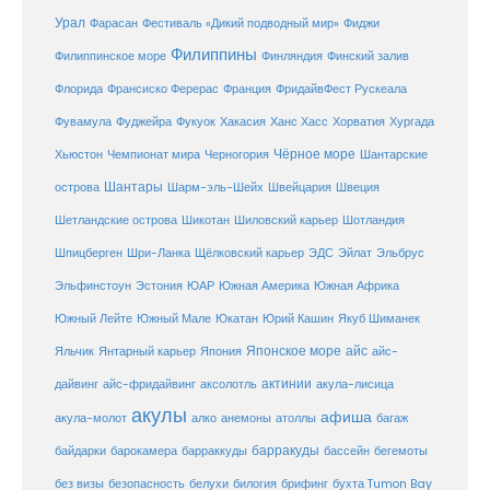
Урал
Фарасан
Фестиваль «Дикий подводный мир»
Фиджи
Филиппины
Филиппинское море
Финляндия
Финский залив
Флорида
Франсиско Ферерас
Франция
ФридайвФест Рускеала
Фувамула
Хургада
Фуджейра
Фукуок
Хакасия
Ханс Хасс
Хорватия
Чёрное море
Чемпионат мира
Шантарские
Хьюстон
Черногория
Шантары
острова
Шарм-эль-Шейх
Швейцария
Швеция
Шетландские острова
Шикотан
Шиловский карьер
Шотландия
Шпицберген
Шри-Ланка
Щёлковский карьер
ЭДС
Эйлат
Эльбрус
ЮАР
Эльфинстоун
Эстония
Южная Америка
Южная Африка
Юкатан
Юрий Кашин
Южный Лейте
Южный Мале
Якуб Шиманек
Японское море
айс
Яльчик
Янтарный карьер
Япония
айс-
актинии
акула-лисица
дайвинг
айс-фридайвинг
аксолотль
акулы
афиша
анемоны
акула-молот
алко
атоллы
багаж
барракуды
бассейн
байдарки
барокамера
барраккуды
бегемоты
белухи
брифинг
без визы
безопасность
билогия
бухта Tumon Bay