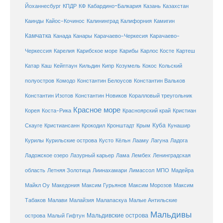
Кабардино-Балкария
Казахстан
Йоханнесбург
КПДР
КФ
Казань
Каинды
Кайос-Кочинос
Калининград
Калифорния
Камигин
Камчатка
Карачаево-Черкесия
Канада
Канары
Карачаево-
Карибское море
Карибы
Черкессия
Карелия
Карлос Косте
Картеш
Катар
Каш
Кипр
Кейптаун
Кильдин
Козумель
Кокос
Кольский
полуостров
Комодо
Константин Белоусов
Константин Вальков
Константин Изотов
Константин Новиков
Коралловый треугольник
Красное море
Корея
Коста-Рика
Красноярский край
Кристиан
Куба
Крым
Скауге
Кристиансанн
Крокодил
Кронштадт
Кунашир
Курилы
Курильские острова
Кусто
Кёльн
Лааму
Лагуна
Ладога
Ладожское озеро
Лазурный карьер
Лама
Лембех
Ленинградская
Летняя Золотица
область
Лиинахамари
Лимассол
МПО
Мадейра
Майкл Оу
Македония
Максим Гурьянов
Максим Морозов
Максим
Малайзия
Табаков
Малави
Малапаскуа
Малые Антильские
Мальдивы
Мальдивские острова
острова
Малый Гифтун