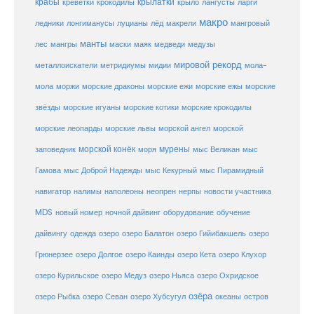
крабы
крокодилы
крылатки
лангусты
креветки
крыло
ларги
макро
ледники
лонгиманусы
луцианы
лёд
макрели
мангровый
манты
лес
мангры
маски
маяк
медведи
медузы
мировой рекорд
металлоискатели
метридиумы
мидии
мола-
морские ежи
морские
мола
моржи
морские драконы
морские ежы
звёзды
морские игуаны
морские котики
морские крокодилы
морские львы
морские леопарды
морской ангел
морской
морской конёк
мурены
заповедник
моря
мыс Великан
мыс
Гамова
мыс Доброй Надежды
мыс Кекурный
мыс Пирамидный
навигатор
нерпы
новости участника
налимы
наполеоны
неопрен
MDS
новый номер
оборудование
обучение
ночной дайвинг
дайвингу
озеро
одежда
озеро Балатон
озеро Гийибакшель
озеро
Грюнерзее
озеро Долгое
озеро Каинды
озеро Кета
озеро Клухор
озеро Курильское
озеро Медуз
озеро Ньяса
озеро Охридское
озёра
озеро Рыбка
озеро Севан
озеро Хубсугул
океаны
остров