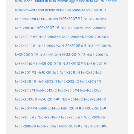
яхта Ocean Hunter III
яхта Roatan Aggressor
яхта Saudi Pioneer
№12•2006#10
яхта Seawolf Steel
яхтинг
яхты Sun Shine
№15•2007#2
№14•2007#1
№16•2007#3
№13•2006#11
№19•2007#6
№20•2008#1
№17•2007#4
№21•2008#2
№25•2008#6
№22•2008#3
№23•2008#4
№24•2008#5
№29•2009#4
№30•2009#5
№26•2009#1
№28•2009#3
№33•2010#2
№31•2009#6
№32•2010#1
№34•2010#3
№37•2010#6
№35•2010#4
№36•2010#5
№38•2011#1
№39•2011#2
№40•2011#3
№41•2011#4
№42•2011#5
№43•2011#6
№44•2012#1
№45•2012#2
№46•2012#3
№50•2013#1
№51•2013#2
№53•2013#4
№54•2013#5
№55•2013#6
№56•2014#1
№58•2014#3
№57•2014#2
№61•2014#6
№62•2015#1
№59•2014#4
№60•2014#5
№64•2015#3
№63•2015#2
№65•2015#4
№66•2015#5
№70•2016#3
№69•2016#2
№67•2015#6
№68•2016#1