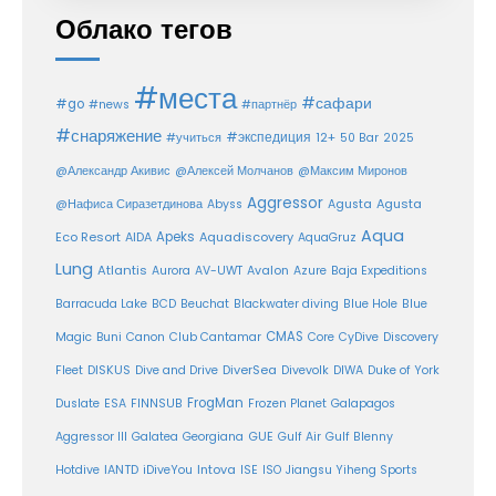
Облако тегов
#места
#сафари
#go
#news
#партнёр
#снаряжение
#экспедиция
12+
#учиться
50 Bar
2025
@Александр Акивис
@Алексей Молчанов
@Максим Миронов
Aggressor
Agusta
@Нафиса Сиразетдинова
Abyss
Agusta
Aqua
Eco Resort
Apeks
Aquadiscovery
AIDA
AquaGruz
Lung
Atlantis
Aurora
AV-UWT
Avalon
Azure
Baja Expeditions
Barracuda Lake
BCD
Beuchat
Blackwater diving
Blue Hole
Blue
CMAS
Magic
Buni
Canon
Club Cantamar
Core
CyDive
Discovery
DiverSea
Fleet
DISKUS
Dive and Drive
Divevolk
DIWA
Duke of York
FrogMan
Duslate
ESA
FINNSUB
Frozen Planet
Galapagos
Aggressor III
Galatea
Georgiana
GUE
Gulf Air
Gulf Blenny
Intova
Hotdive
IANTD
iDiveYou
ISE
ISO
Jiangsu Yiheng Sports