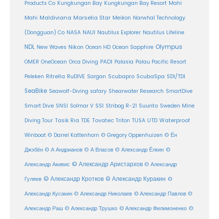
Products Co
Kungkungan Bay
Kungkungan Bay Resort
Mahi
Maldiviana
Marselia Star
Mahi
Meikon
Narwhal Technology
(Dongguan) Co
NASA
NAUI
Nautilus Explorer
Nautilus Lifeline
Olympus
NDL
Nikon
New Waves
Ocean HD
Ocean Sapphire
PADI
OMER
OneOcean
Orca Diving
Palasia
Palau Pacific Resort
Ritrella
RuDIVE
Peleken
Sargan
Scubapro
ScubaSpa
SDI/TDI
SeaBike
Seawolf-Diving safary
Shearwater Research
SmartDive
SSI
Suunto
Smart Dive
SNSI
Solmar V
Stribog R-21
Sweden Mine
Diving Tour
Tasik Ria
TDE
Tovatec
Triton
TUSA
UTD
Waterproof
Winboat
© Darrel Kattenhorn
© Gregory Oppenhuizen
© Ён
Джэбён
© А Андрианов
© А Власов
© Александр Ёлкин
©
© Александр Аристархов
Александр Акивис
© Александр
© Александр Кротков
© Александр Куракин
Гуляев
©
Александр Кусакин
© Александр Николаев
© Александр Павлов
©
Александр Раш
© Александр Трушко
© Александр Филимоненко
©