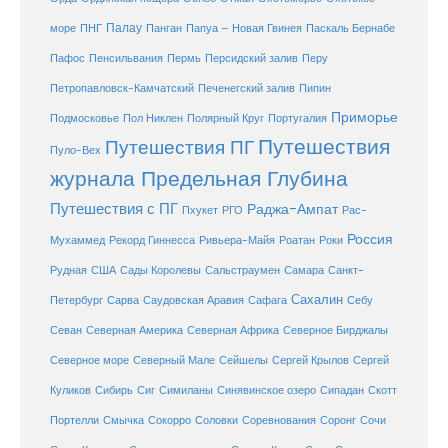
море
Палау
Папуа – Новая Гвинея
ПНГ
Панган
Паскаль Бернабе
Перу
Пафос
Пенсильвания
Пермь
Персидский залив
Петропавловск-Камчатский
Печенегский залив
Пипин
Приморье
Полярный Круг
Подмосковье
Пол Никлен
Португалия
Путешествия
Путешествия ПГ
Пуло-Вех
журнала Предельная Глубина
Путешествия с ПГ
Раджа-Ампат
Пхукет
РГО
Рас-
Россия
Мухаммед
Рекорд Гиннесса
Ривьера-Майя
Роатан
Роки
США
Сады Королевы
Рудная
Сальстраумен
Самара
Санкт-
Сахалин
Саудовская Аравия
Себу
Петербург
Сарва
Сафага
Севан
Северная Америка
Северная Африка
Северное Бирджалы
Сейшелы
Северное море
Северный Мале
Сергей Крылов
Сергей
Куликов
Сибирь
Сиг
Симиланы
Синявинское озеро
Сипадан
Скотт
Соловки
Соревнования
Портелли
Смычка
Сокорро
Соронг
Сочи