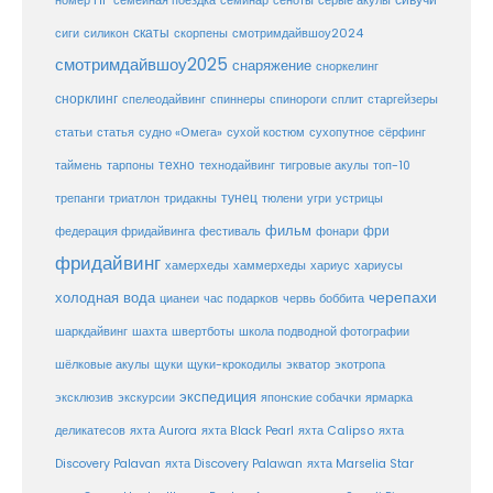
сеноты
номер ПГ
семейная поездка
семинар
серые акулы
скаты
скорпены
смотримдайвшоу2024
сиги
силикон
смотримдайвшоу2025
снаряжение
сноркелинг
снорклинг
спелеодайвинг
спиннеры
спинороги
сплит
старгейзеры
статья
сухой костюм
статьи
судно «Омега»
сухопутное
сёрфинг
таймень
техно
технодайвинг
тарпоны
тигровые акулы
топ-10
тунец
тюлени
трепанги
триатлон
тридакны
угри
устрицы
фильм
фри
федерация фридайвинга
фестиваль
фонари
фридайвинг
хаммерхеды
хамерхеды
хариус
хариусы
черепахи
холодная вода
цианеи
час подарков
червь боббита
шахта
школа подводной фотографии
шаркдайвинг
швертботы
шёлковые акулы
щуки
щуки-крокодилы
экватор
экотропа
экспедиция
эксклюзив
экскурсии
японские собачки
ярмарка
деликатесов
яхта Aurora
яхта Black Pearl
яхта Calipso
яхта
Discovery Palavan
яхта Discovery Palawan
яхта Marselia Star