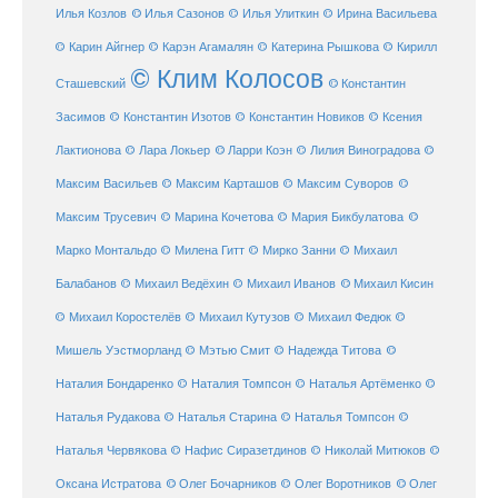
Илья Козлов
© Илья Сазонов
© Илья Улиткин
© Ирина Васильева
© Карин Айгнер
© Карэн Агамалян
© Катерина Рышкова
© Кирилл
© Клим Колосов
Сташевский
© Константин
Засимов
© Константин Изотов
© Константин Новиков
© Ксения
© Ларри Коэн
Лактионова
© Лара Локьер
© Лилия Виноградова
©
Максим Васильев
© Максим Карташов
© Максим Суворов
©
©
Максим Трусевич
© Марина Кочетова
© Мария Бикбулатова
Марко Монтальдо
© Милена Гитт
© Мирко Занни
© Михаил
© Михаил Кисин
Балабанов
© Михаил Ведёхин
© Михаил Иванов
© Михаил Коростелёв
© Михаил Кутузов
© Михаил Федюк
©
©
Мишель Уэстморланд
© Мэтью Смит
© Надежда Титова
Наталия Бондаренко
© Наталия Томпсон
© Наталья Артёменко
©
Наталья Рудакова
© Наталья Старина
© Наталья Томпсон
©
Наталья Червякова
© Нафис Сиразетдинов
© Николай Митюков
©
© Олег Бочарников
Оксана Истратова
© Олег Воротников
© Олег