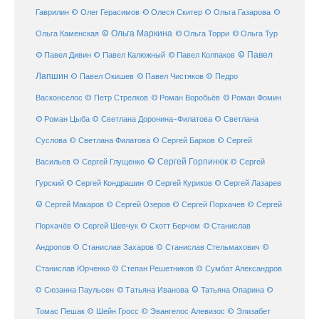
Гаврилин
© Олег Герасимов
© Олеся Скитер
© Ольга Газарова
©
© Ольга Маркина
© Ольга Торри
Ольга Каменская
© Ольга Тур
© Павел Дивин
© Павел
© Павел Калюжный
© Павел Колпаков
Лапшин
© Павел Чистяков
© Павел Окишев
© Педро
© Роман Воробьёв
© Роман Фомин
Васконселос
© Петр Стрелков
© Роман Цыба
© Светлана Доронина-Филатова
© Светлана
Суслова
© Светлана Филатова
© Сергей Барков
© Сергей
© Сергей Горпинюк
Васильев
© Сергей Глущенко
© Сергей
Гурский
© Сергей Кондрашин
© Сергей Куриков
© Сергей Лазарев
© Сергей Макаров
© Сергей Озеров
© Сергей Порхачев
© Сергей
© Станислав
Порхачёв
© Сергей Шевчук
© Скотт Берчем
Андропов
© Станислав Захаров
© Станислав Стельмахович
©
Станислав Юрченко
© Степан Решетников
© Сумбат Александров
© Татьяна Иванова
© Татьяна Опарина
© Сюзанна Паульсен
©
Томас Пешак
© Шейн Гросс
© Эвангелос Алевизос
© Элизабет