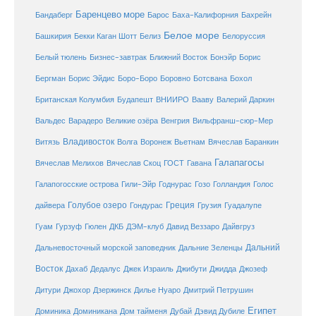
Баренцево море
Бандаберг
Барос
Баха-Калифорния
Бахрейн
Белое море
Башкирия
Бекки Каган Шотт
Белиз
Белоруссия
Белый тюлень
Бизнес-завтрак
Ближний Восток
Бонэйр
Борис
Бергман
Борис Эйдис
Боро-Боро
Боровно
Ботсвана
Бохол
Британская Колумбия
Будапешт
ВНИИРО
Вааву
Валерий Даркин
Венгрия
Вальдес
Варадеро
Великие озёра
Вильфранш-сюр-Мер
Владивосток
Волга
Витязь
Воронеж
Вьетнам
Вячеслав Баранкин
Галапагосы
Вячеслав Мелихов
Вячеслав Скоц
ГОСТ
Гавана
Галапогосские острова
Гили-Эйр
Годнурас
Гозо
Голландия
Голос
Голубое озеро
Греция
Гуадалупе
дайвера
Гондурас
Грузия
Гуам
ДКБ
Гурзуф
Гюлен
ДЭМ-клуб
Давид Веззаро
Дайвгруз
Дальний
Дальневосточный морской заповедник
Дальние Зеленцы
Восток
Дахаб
Дедалус
Джек Израиль
Джибути
Джидда
Джозеф
Дитури
Джохор
Дзержинск
Дилье Нуаро
Дмитрий Петрушин
Египет
Доминика
Доминикана
Дом тайменя
Дубай
Дэвид Дубиле