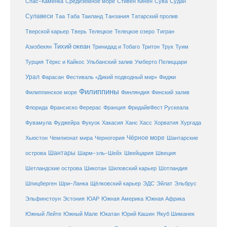
Средиземное море
Спас-Каменка
Стивен Кинен
Сува
Судан
Сулавеси
Таиланд
Таа
Таба
Танзания
Татарский пролив
Телецкое озеро
Тверской карьер
Тверь
Телецкое
Тигран
Тихий океан
Трук
Азизбекян
Тринидад и Тобаго
Тритон
Туим
Турция
Тёркс и Кайкос
Ульбанский залив
Умберто Пелиццари
Урал
Фарасан
Фестиваль «Дикий подводный мир»
Фиджи
Филиппины
Филиппинское море
Финляндия
Финский залив
Флорида
Франсиско Ферерас
Франция
ФридайвФест Рускеала
Фувамула
Хургада
Фуджейра
Фукуок
Хакасия
Ханс Хасс
Хорватия
Чёрное море
Чемпионат мира
Шантарские
Хьюстон
Черногория
Шантары
острова
Шарм-эль-Шейх
Швейцария
Швеция
Шетландские острова
Шикотан
Шиловский карьер
Шотландия
Шпицберген
Шри-Ланка
Щёлковский карьер
ЭДС
Эйлат
Эльбрус
ЮАР
Эльфинстоун
Эстония
Южная Америка
Южная Африка
Юкатан
Юрий Кашин
Южный Лейте
Южный Мале
Якуб Шиманек