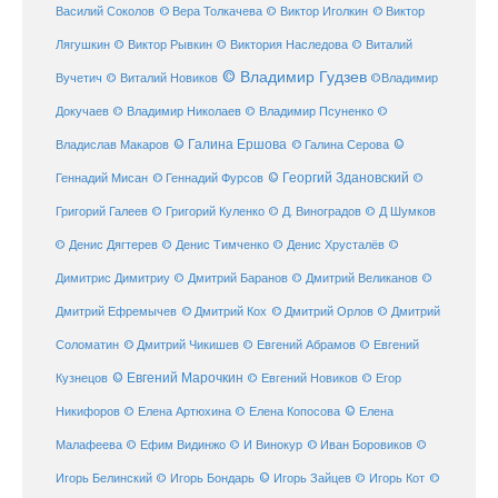
© Виктор
Василий Соколов
© Вера Толкачева
© Виктор Иголкин
Лягушкин
© Виктор Рывкин
© Виктория Наследова
© Виталий
© Владимир Гудзев
Вучетич
© Виталий Новиков
©Владимир
Докучаев
© Владимир Николаев
© Владимир Псуненко
©
© Галина Ершова
© Галина Серова
©
Владислав Макаров
Геннадий Мисан
© Геннадий Фурсов
© Георгий Здановский
©
Григорий Галеев
© Григорий Куленко
© Д. Виноградов
© Д Шумков
© Денис Дягтерев
© Денис Тимченко
© Денис Хрусталёв
©
Димитрис Димитриу
© Дмитрий Баранов
© Дмитрий Великанов
©
© Дмитрий Орлов
Дмитрий Ефремычев
© Дмитрий Кох
© Дмитрий
Соломатин
© Дмитрий Чикишев
© Евгений Абрамов
© Евгений
© Евгений Марочкин
Кузнецов
© Евгений Новиков
© Егор
© Елена
Никифоров
© Елена Артюхина
© Елена Копосова
Малафеева
© Иван Боровиков
© Ефим Видинжо
© И Винокур
©
© Игорь Зайцев
Игорь Белинский
© Игорь Бондарь
© Игорь Кот
©