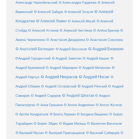
Александр Чернобельский
© Александра Гордеева
© Алексей
© Алексей
© Алексей Зайцев
Важинский
© Алексей Зозуля
Кондратюк
© Алексей Левин
© Алексей
© Алексей Магай
Стойда
© Алексей Устинов
© Алексей Чистяков
© Алёна Бренер
©
Амина Черниченко
© Анастасия Диодорова
© Анастасия Соколова
© Анатолий Белощин
© Андрей Бизюкин
© Андрей Бессонов
©
©Андрей Городисский
© Андрей Замятин
© Андрей Кашин
Андрей Крапивной
©
© Андрей Маркарян
© Андрей Митрохин
© Андрей Некрасов
© Андрей Носик
Андрей Нарчук
©
© Андрей Рянский
Андрей Оборин
© Андрей Островский
© Андрей
© Андрей Шпатак
Самарин
© Андрей Сидоров
© Андрос
Папагеоргиу
© Анна Гришина
© Антон Андреенко
© Антон Жучков
© Беата Лерман
© Артём Кондратьев
© Богдана Ващенко
© Борис
Тарабарин
© Борис Эйдис
© Вадим Малыш
© Валентин Васильев
© Валерий Мухин
© Валерий Прапорщиков
© Василий Сибирцев
©