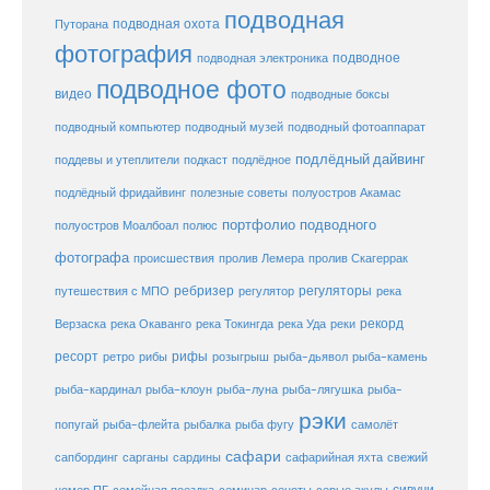
подводная
подводная охота
Путорана
фотография
подводное
подводная электроника
подводное фото
видео
подводные боксы
подводный музей
подводный компьютер
подводный фотоаппарат
подлёдный дайвинг
поддевы и утеплители
подкаст
подлёдное
подлёдный фридайвинг
полезные советы
полуостров Акамас
портфолио подводного
полуостров Моалбоал
полюс
фотографа
происшествия
пролив Лемера
пролив Скагеррак
ребризер
регуляторы
путешествия с МПО
регулятор
река
рекорд
Верзаска
река Окаванго
река Токингда
река Уда
реки
ресорт
рифы
ретро
рибы
розыгрыш
рыба-дьявол
рыба-камень
рыба-клоун
рыба-кардинал
рыба-луна
рыба-лягушка
рыба-
рэки
попугай
рыба-флейта
рыбалка
рыба фугу
самолёт
сафари
сафарийная яхта
сапбординг
сарганы
сардины
свежий
сивучи