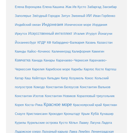
Елена Кашина
Елена Воронцова
Жак Ив Кусто
Забаргад
Занзибар
ИИ
Заполярье
Звёздный Городок
Зитун
Змеиный
Иван Горбенко
Индонезия
Индийский океан
Ионическое море
Иордания
Искусственный интеллект
Иркутск
Италия
Итуруп
Йонагуни
Кабардино-Балкария
Казахстан
Йоханнесбург
КПДР
КФ
Казань
Каинды
Кайос-Кочинос
Калининград
Калифорния
Камигин
Камчатка
Карачаево-Черкесия
Канада
Канары
Карачаево-
Карибское море
Карибы
Черкессия
Карелия
Карлос Косте
Картеш
Катар
Каш
Кипр
Кейптаун
Кильдин
Козумель
Кокос
Кольский
полуостров
Комодо
Константин Белоусов
Константин Вальков
Константин Изотов
Константин Новиков
Коралловый треугольник
Красное море
Корея
Коста-Рика
Красноярский край
Кристиан
Куба
Крым
Скауге
Кристиансанн
Крокодил
Кронштадт
Кунашир
Курилы
Курильские острова
Кусто
Кёльн
Лааму
Лагуна
Ладога
Ладожское озеро
Лазурный карьер
Лама
Лембех
Ленинградская