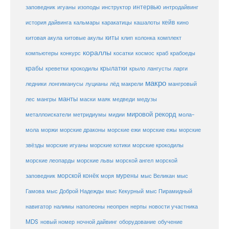
заповедник
интервью
игуаны
изоподы
инструктор
интродайвинг
кейв
кальмары
каракатицы
история дайвинга
кашалоты
кино
киты
китовые акулы
китовая акула
клип
колонка
комплект
кораллы
компьютеры
косатки
космос
конкурс
краб
крабоеды
крабы
крокодилы
крылатки
лангусты
креветки
крыло
ларги
макро
ледники
лонгиманусы
луцианы
лёд
макрели
мангровый
манты
лес
мангры
маски
маяк
медведи
медузы
мировой рекорд
металлоискатели
метридиумы
мидии
мола-
морские ежи
морские
мола
моржи
морские драконы
морские ежы
звёзды
морские игуаны
морские котики
морские крокодилы
морские львы
морские леопарды
морской ангел
морской
морской конёк
мурены
заповедник
моря
мыс Великан
мыс
Гамова
мыс Доброй Надежды
мыс Кекурный
мыс Пирамидный
навигатор
нерпы
новости участника
налимы
наполеоны
неопрен
MDS
новый номер
оборудование
обучение
ночной дайвинг