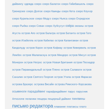
дайвингу
озеро
одежда
озеро Балатон
озеро Гийибакшель
озеро
Грюнерзее
озеро Долгое
озеро Каинды
озеро Кета
озеро Клухор
озеро Курильское
озеро Медуз
озеро Ньяса
озеро Охридское
озёра
озеро Рыбка
озеро Севан
озеро Хубсугул
океаны
остров
Агуста
остров Апо
остров Бальтра
остров Батанта
остров Гато
остров Изабелла
остров Кабилао
остров Калангаман
остров
Кандолуду
остров Корон
остров Кофиау
остров Кювервиль
остров
остров
Лембех
остров Малапаскуа
остров Миндоро
остров Мисул
Монерон
остров Негрос
остров Новая Британия
остров Пескадор
остров Пирамидальный
остров Плено
остров Салавати
остров
Сахалин
остров Святого Георгия
остров Утила
остров Фарасан
острова Бразерс
острова Висайи
острова Римского-Корсакова
осьминоги
парадайвинг
парус
парафридайвинг
парусник
пещерный дайвинг
пингвины
Amazone
пелагики
пещера
письмо редактора
плато
плавание
платаксы