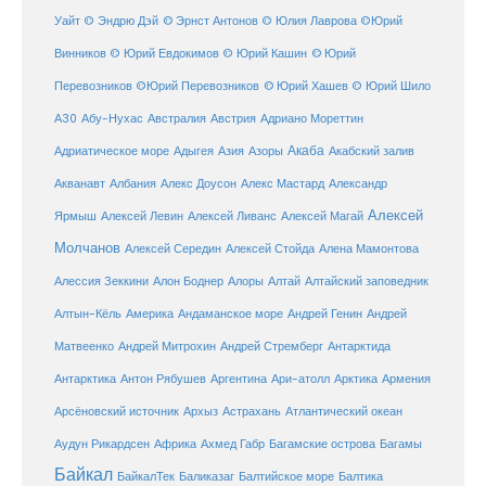
Уайт
© Эндрю Дэй
© Эрнст Антонов
© Юлия Лаврова
©Юрий
Винников
© Юрий Евдокимов
© Юрий Кашин
© Юрий
Перевозников
©Юрий Перевозников
© Юрий Хашев
© Юрий Шило
Австралия
А30
Абу-Нухас
Австрия
Адриано Мореттин
Акаба
Адриатическое море
Адыгея
Азия
Азоры
Акабский залив
Александр
Акванавт
Албания
Алекс Доусон
Алекс Мастард
Алексей
Ярмыш
Алексей Левин
Алексей Ливанс
Алексей Магай
Молчанов
Алексей Середин
Алексей Стойда
Алена Мамонтова
Алтай
Алессия Зеккини
Алон Боднер
Алоры
Алтайский заповедник
Алтын-Кёль
Америка
Андаманское море
Андрей Генин
Андрей
Антарктида
Матвеенко
Андрей Митрохин
Андрей Стремберг
Армения
Антарктика
Антон Рябушев
Аргентина
Ари-атолл
Арктика
Атлантический океан
Арсёновский источник
Архыз
Астрахань
Ахмед Габр
Багамы
Аудун Рикардсен
Африка
Багамские острова
Байкал
БайкалТек
Балтика
Баликазаг
Балтийское море