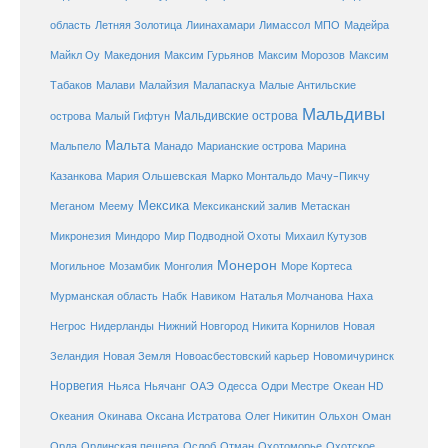
Летняя Золотица
область
Лиинахамари
Лимассол
МПО
Мадейра
Майкл Оу
Македония
Максим Гурьянов
Максим Морозов
Максим
Малайзия
Табаков
Малави
Малапаскуа
Малые Антильские
Мальдивы
Мальдивские острова
острова
Малый Гифтун
Мальта
Мальпело
Манадо
Марианские острова
Марина
Мачу-Пикчу
Казанкова
Мария Ольшевская
Марко Монтальдо
Мексика
Мексиканский залив
Меганом
Меему
Метаскан
Микронезия
Миндоро
Мир Подводной Охоты
Михаил Кутузов
Монерон
Монголия
Могильное
Мозамбик
Море Кортеса
Мурманская область
Набк
Навиком
Наталья Молчанова
Наха
Негрос
Нидерланды
Нижний Новгород
Никита Корнилов
Новая
Зеландия
Новая Земля
Новоасбестовский карьер
Новомичуринск
Норвегия
Океан HD
Ньяса
Ньячанг
ОАЭ
Одесса
Одри Местре
Океания
Окинава
Оксана Истратова
Олег Никитин
Ольхон
Оман
Охотоморье
Охотское
Орда
Ординская пещера
Ослоб
Отман