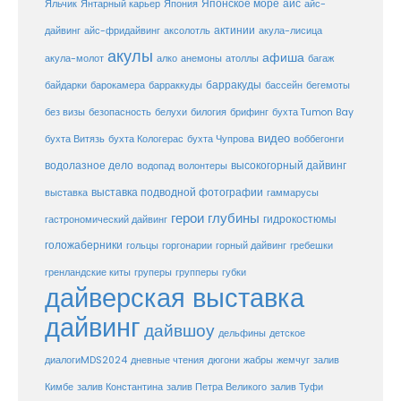
Японское море
айс
Яльчик
Янтарный карьер
Япония
айс-
актинии
акула-лисица
дайвинг
айс-фридайвинг
аксолотль
акулы
афиша
анемоны
акула-молот
алко
атоллы
багаж
барракуды
бассейн
байдарки
барокамера
барраккуды
бегемоты
белухи
брифинг
без визы
безопасность
билогия
бухта Tumon Bay
видео
бухта Витязь
бухта Кологерас
бухта Чупрова
воббегонги
водолазное дело
высокогорный дайвинг
водопад
волонтеры
выставка
выставка подводной фотографии
гаммарусы
герои глубины
гидрокостюмы
гастрономический дайвинг
голожаберники
горгонарии
горный дайвинг
гребешки
гольцы
груперы
губки
гренландские киты
групперы
дайверская выставка
дайвинг
дайвшоу
дельфины
детское
диалогиMDS2024
дневные чтения
дюгони
жабры
жемчуг
залив
Кимбе
залив Константина
залив Петра Великого
залив Туфи