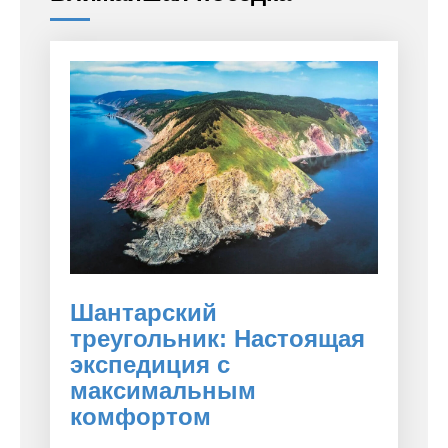
Шантарский
треугольник: Настоящая
экспедиция с
максимальным
комфортом