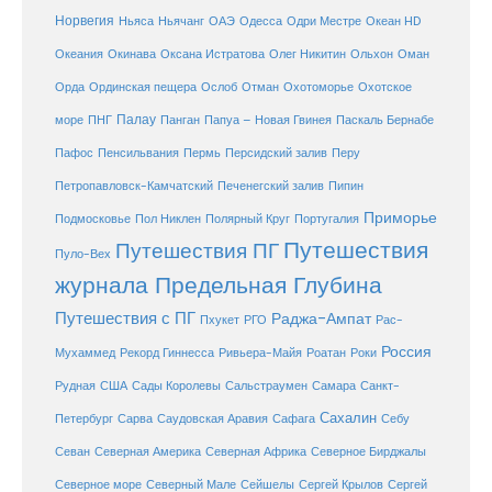
Норвегия
Океан HD
Ньяса
Ньячанг
ОАЭ
Одесса
Одри Местре
Океания
Окинава
Оксана Истратова
Олег Никитин
Ольхон
Оман
Охотоморье
Охотское
Орда
Ординская пещера
Ослоб
Отман
море
Палау
Папуа – Новая Гвинея
ПНГ
Панган
Паскаль Бернабе
Перу
Пафос
Пенсильвания
Пермь
Персидский залив
Петропавловск-Камчатский
Печенегский залив
Пипин
Приморье
Полярный Круг
Подмосковье
Пол Никлен
Португалия
Путешествия
Путешествия ПГ
Пуло-Вех
журнала Предельная Глубина
Путешествия с ПГ
Раджа-Ампат
Пхукет
РГО
Рас-
Россия
Мухаммед
Рекорд Гиннесса
Ривьера-Майя
Роатан
Роки
США
Сады Королевы
Рудная
Сальстраумен
Самара
Санкт-
Сахалин
Саудовская Аравия
Себу
Петербург
Сарва
Сафага
Севан
Северная Америка
Северная Африка
Северное Бирджалы
Сейшелы
Северное море
Северный Мале
Сергей Крылов
Сергей