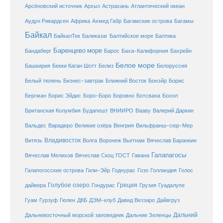
Атлантический океан
Арсёновский источник
Архыз
Астрахань
Ахмед Габр
Багамы
Аудун Рикардсен
Африка
Багамские острова
Байкал
БайкалТек
Балтика
Баликазаг
Балтийское море
Баренцево море
Бандаберг
Барос
Баха-Калифорния
Бахрейн
Белое море
Башкирия
Бекки Каган Шотт
Белиз
Белоруссия
Белый тюлень
Бизнес-завтрак
Ближний Восток
Бонэйр
Борис
Бергман
Борис Эйдис
Боро-Боро
Боровно
Ботсвана
Бохол
Британская Колумбия
Будапешт
ВНИИРО
Вааву
Валерий Даркин
Венгрия
Вальдес
Варадеро
Великие озёра
Вильфранш-сюр-Мер
Владивосток
Волга
Витязь
Воронеж
Вьетнам
Вячеслав Баранкин
Галапагосы
Вячеслав Мелихов
Вячеслав Скоц
ГОСТ
Гавана
Галапогосские острова
Гили-Эйр
Годнурас
Гозо
Голландия
Голос
Голубое озеро
Греция
Гуадалупе
дайвера
Гондурас
Грузия
Гуам
ДКБ
Гурзуф
Гюлен
ДЭМ-клуб
Давид Веззаро
Дайвгруз
Дальний
Дальневосточный морской заповедник
Дальние Зеленцы