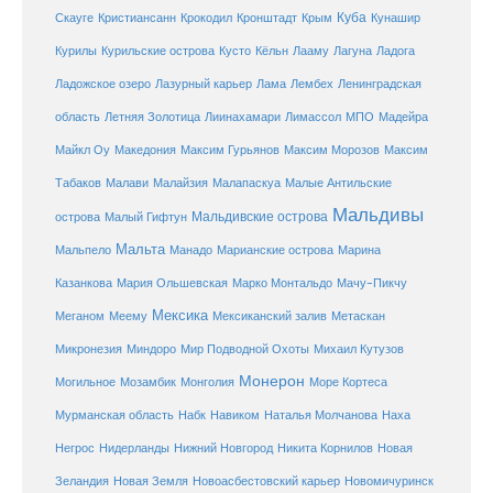
Куба
Крым
Скауге
Кристиансанн
Крокодил
Кронштадт
Кунашир
Курилы
Курильские острова
Кусто
Кёльн
Лааму
Лагуна
Ладога
Ладожское озеро
Лазурный карьер
Лама
Лембех
Ленинградская
Летняя Золотица
область
Лиинахамари
Лимассол
МПО
Мадейра
Майкл Оу
Македония
Максим Гурьянов
Максим Морозов
Максим
Малайзия
Табаков
Малави
Малапаскуа
Малые Антильские
Мальдивы
Мальдивские острова
острова
Малый Гифтун
Мальта
Мальпело
Манадо
Марианские острова
Марина
Мачу-Пикчу
Казанкова
Мария Ольшевская
Марко Монтальдо
Мексика
Мексиканский залив
Меганом
Меему
Метаскан
Микронезия
Миндоро
Мир Подводной Охоты
Михаил Кутузов
Монерон
Монголия
Могильное
Мозамбик
Море Кортеса
Мурманская область
Набк
Навиком
Наталья Молчанова
Наха
Негрос
Нидерланды
Нижний Новгород
Никита Корнилов
Новая
Зеландия
Новая Земля
Новоасбестовский карьер
Новомичуринск