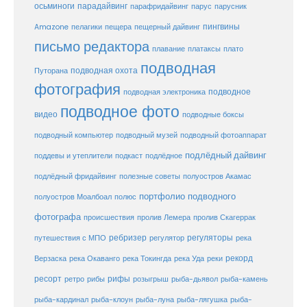
осьминоги
парадайвинг
парус
парафридайвинг
парусник
пещерный дайвинг
пингвины
Amazone
пелагики
пещера
письмо редактора
плато
плавание
платаксы
подводная
подводная охота
Путорана
фотография
подводное
подводная электроника
подводное фото
видео
подводные боксы
подводный музей
подводный компьютер
подводный фотоаппарат
подлёдный дайвинг
поддевы и утеплители
подкаст
подлёдное
подлёдный фридайвинг
полезные советы
полуостров Акамас
портфолио подводного
полуостров Моалбоал
полюс
фотографа
происшествия
пролив Лемера
пролив Скагеррак
ребризер
регуляторы
путешествия с МПО
регулятор
река
рекорд
Верзаска
река Окаванго
река Токингда
река Уда
реки
ресорт
рифы
ретро
рибы
розыгрыш
рыба-дьявол
рыба-камень
рыба-клоун
рыба-кардинал
рыба-луна
рыба-лягушка
рыба-