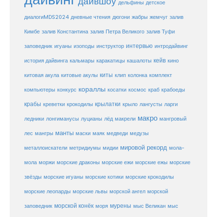
дайвшоу
дельфины
детское
диалогиMDS2024
дневные чтения
дюгони
жабры
жемчуг
залив
Кимбе
залив Константина
залив Петра Великого
залив Туфи
заповедник
интервью
игуаны
изоподы
инструктор
интродайвинг
кейв
кальмары
каракатицы
история дайвинга
кашалоты
кино
киты
китовые акулы
китовая акула
клип
колонка
комплект
кораллы
компьютеры
косатки
космос
конкурс
краб
крабоеды
крабы
крокодилы
крылатки
лангусты
креветки
крыло
ларги
макро
ледники
лонгиманусы
луцианы
лёд
макрели
мангровый
манты
лес
мангры
маски
маяк
медведи
медузы
мировой рекорд
металлоискатели
метридиумы
мидии
мола-
морские ежи
морские
мола
моржи
морские драконы
морские ежы
звёзды
морские игуаны
морские котики
морские крокодилы
морские львы
морские леопарды
морской ангел
морской
морской конёк
мурены
заповедник
моря
мыс Великан
мыс