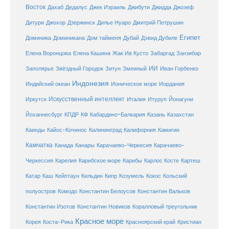
Восток
Дахаб
Дедалус
Джек Израиль
Джибути
Джидда
Джозеф
Дитури
Джохор
Дзержинск
Дилье Нуаро
Дмитрий Петрушин
Египет
Доминика
Доминикана
Дом тайменя
Дубай
Дэвид Дубиле
Елена Кашина
Елена Воронцова
Жак Ив Кусто
Забаргад
Занзибар
ИИ
Заполярье
Звёздный Городок
Зитун
Змеиный
Иван Горбенко
Индонезия
Индийский океан
Ионическое море
Иордания
Искусственный интеллект
Иркутск
Италия
Итуруп
Йонагуни
Кабардино-Балкария
Казахстан
Йоханнесбург
КПДР
КФ
Казань
Каинды
Кайос-Кочинос
Калининград
Калифорния
Камигин
Камчатка
Карачаево-Черкесия
Канада
Канары
Карачаево-
Карибское море
Карибы
Черкессия
Карелия
Карлос Косте
Картеш
Катар
Каш
Кипр
Кейптаун
Кильдин
Козумель
Кокос
Кольский
полуостров
Комодо
Константин Белоусов
Константин Вальков
Константин Изотов
Константин Новиков
Коралловый треугольник
Красное море
Корея
Коста-Рика
Красноярский край
Кристиан