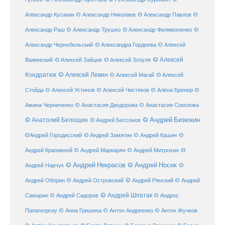
Александр Кусакин
© Александр Николаев
© Александр Павлов
©
Александр Раш
© Александр Трушко
© Александр Филимоненко
©
Александр Чернобельский
© Александра Гордеева
© Алексей
© Алексей
© Алексей Зайцев
Важинский
© Алексей Зозуля
Кондратюк
© Алексей Левин
© Алексей
© Алексей Магай
Стойда
© Алексей Устинов
© Алексей Чистяков
© Алёна Бренер
©
Амина Черниченко
© Анастасия Диодорова
© Анастасия Соколова
© Анатолий Белощин
© Андрей Бизюкин
© Андрей Бессонов
©
©Андрей Городисский
© Андрей Замятин
© Андрей Кашин
Андрей Крапивной
©
© Андрей Маркарян
© Андрей Митрохин
© Андрей Некрасов
© Андрей Носик
Андрей Нарчук
©
© Андрей Рянский
Андрей Оборин
© Андрей Островский
© Андрей
© Андрей Шпатак
Самарин
© Андрей Сидоров
© Андрос
Папагеоргиу
© Анна Гришина
© Антон Андреенко
© Антон Жучков