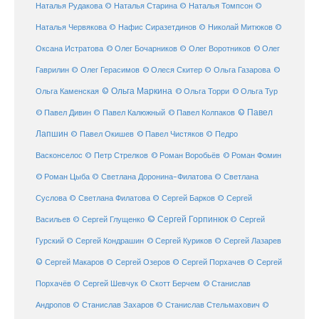
Наталья Рудакова
© Наталья Старина
© Наталья Томпсон
©
Наталья Червякова
© Нафис Сиразетдинов
© Николай Митюков
©
© Олег Бочарников
Оксана Истратова
© Олег Воротников
© Олег
Гаврилин
© Олег Герасимов
© Олеся Скитер
© Ольга Газарова
©
© Ольга Маркина
© Ольга Торри
Ольга Каменская
© Ольга Тур
© Павел Дивин
© Павел
© Павел Калюжный
© Павел Колпаков
Лапшин
© Павел Чистяков
© Павел Окишев
© Педро
© Роман Воробьёв
© Роман Фомин
Васконселос
© Петр Стрелков
© Роман Цыба
© Светлана Доронина-Филатова
© Светлана
Суслова
© Светлана Филатова
© Сергей Барков
© Сергей
© Сергей Горпинюк
Васильев
© Сергей Глущенко
© Сергей
Гурский
© Сергей Кондрашин
© Сергей Куриков
© Сергей Лазарев
© Сергей Макаров
© Сергей Озеров
© Сергей Порхачев
© Сергей
© Станислав
Порхачёв
© Сергей Шевчук
© Скотт Берчем
Андропов
© Станислав Захаров
© Станислав Стельмахович
©