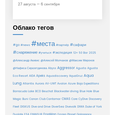
27 августа — 6 сентября
Облако тегов
#места
#сафари
#go
#news
#партнёр
#снаряжение
#экспедиция
12+
#учиться
50 Bar
2025
@Александр Акивис
@Алексей Молчанов
@Максим Миронов
Aggressor
Agusta
@Нафиса Сиразетдинова
Abyss
Agusta
Aqua
Eco Resort
Apeks
Aquadiscovery
AIDA
AquaGruz
Lung
Atlantis
Aurora
AV-UWT
Avalon
Azure
Baja Expeditions
Barracuda Lake
BCD
Beuchat
Blackwater diving
Blue Hole
Blue
CMAS
Magic
Buni
Canon
Club Cantamar
Core
CyDive
Discovery
DiverSea
Fleet
DISKUS
Dive and Drive
Divevolk
DIWA
Duke of York
FrogMan
Duslate
ESA
FINNSUB
Frozen Planet
Galapagos