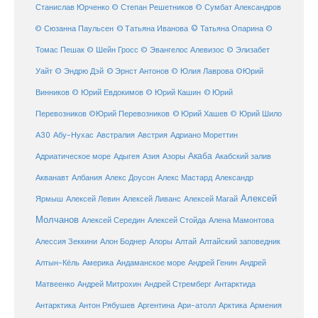
Станислав Юрченко
© Степан Решетников
© Сумбат Александров
© Татьяна Иванова
© Татьяна Опарина
© Сюзанна Паульсен
©
Томас Пешак
© Шейн Гросс
© Эвангелос Алевизос
© Элизабет
Уайт
© Эндрю Дэй
© Эрнст Антонов
© Юлия Лаврова
©Юрий
Винников
© Юрий Евдокимов
© Юрий Кашин
© Юрий
Перевозников
©Юрий Перевозников
© Юрий Хашев
© Юрий Шило
Австралия
А30
Абу-Нухас
Австрия
Адриано Мореттин
Акаба
Адриатическое море
Адыгея
Азия
Азоры
Акабский залив
Александр
Акванавт
Албания
Алекс Доусон
Алекс Мастард
Алексей
Ярмыш
Алексей Левин
Алексей Ливанс
Алексей Магай
Молчанов
Алексей Середин
Алексей Стойда
Алена Мамонтова
Алтай
Алессия Зеккини
Алон Боднер
Алоры
Алтайский заповедник
Алтын-Кёль
Америка
Андаманское море
Андрей Генин
Андрей
Антарктида
Матвеенко
Андрей Митрохин
Андрей Стремберг
Армения
Антарктика
Антон Рябушев
Аргентина
Ари-атолл
Арктика