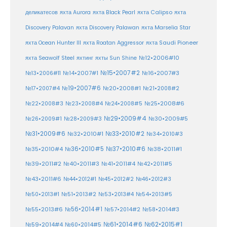
деликатесов
яхта Aurora
яхта Black Pearl
яхта Calipso
яхта
Discovery Palavan
яхта Discovery Palawan
яхта Marselia Star
яхта Ocean Hunter III
яхта Roatan Aggressor
яхта Saudi Pioneer
№12•2006#10
яхта Seawolf Steel
яхтинг
яхты Sun Shine
№15•2007#2
№14•2007#1
№16•2007#3
№13•2006#11
№19•2007#6
№20•2008#1
№17•2007#4
№21•2008#2
№25•2008#6
№22•2008#3
№23•2008#4
№24•2008#5
№29•2009#4
№30•2009#5
№26•2009#1
№28•2009#3
№33•2010#2
№31•2009#6
№32•2010#1
№34•2010#3
№37•2010#6
№35•2010#4
№36•2010#5
№38•2011#1
№39•2011#2
№40•2011#3
№41•2011#4
№42•2011#5
№43•2011#6
№44•2012#1
№45•2012#2
№46•2012#3
№50•2013#1
№51•2013#2
№53•2013#4
№54•2013#5
№55•2013#6
№56•2014#1
№58•2014#3
№57•2014#2
№61•2014#6
№62•2015#1
№59•2014#4
№60•2014#5