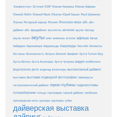
ЮАР
Эльфинстоун
Эстония
Южная Америка
Южная Африка
Юкатан
Юрий Кашин
Южный Лейте
Южный Мале
Якуб Шиманек
Японское море
айс
Яльчик
Янтарный карьер
Япония
айс-
актинии
акула-лисица
дайвинг
айс-фридайвинг
аксолотль
акулы
афиша
анемоны
акула-молот
алко
атоллы
багаж
барракуды
бассейн
байдарки
барокамера
барраккуды
бегемоты
белухи
брифинг
без визы
безопасность
билогия
бухта Tumon Bay
видео
бухта Витязь
бухта Кологерас
бухта Чупрова
воббегонги
водолазное дело
высокогорный дайвинг
водопад
волонтеры
выставка
выставка подводной фотографии
гаммарусы
герои глубины
гидрокостюмы
гастрономический дайвинг
голожаберники
горгонарии
горный дайвинг
гребешки
гольцы
груперы
губки
гренландские киты
групперы
дайверская выставка
дайвинг