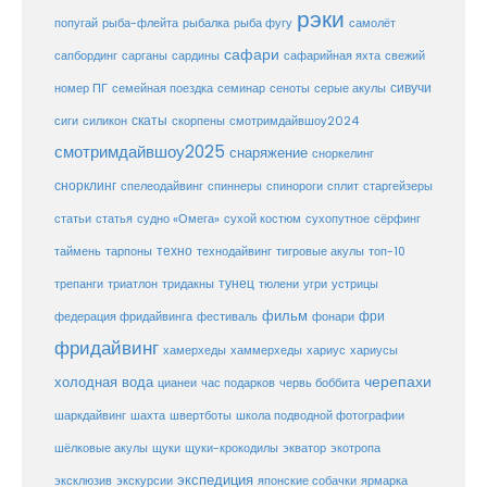
рэки
попугай
рыба-флейта
рыбалка
рыба фугу
самолёт
сафари
сафарийная яхта
сапбординг
сарганы
сардины
свежий
сивучи
сеноты
номер ПГ
семейная поездка
семинар
серые акулы
скаты
скорпены
смотримдайвшоу2024
сиги
силикон
смотримдайвшоу2025
снаряжение
сноркелинг
снорклинг
спелеодайвинг
спиннеры
спинороги
сплит
старгейзеры
статья
сухой костюм
статьи
судно «Омега»
сухопутное
сёрфинг
таймень
техно
технодайвинг
тарпоны
тигровые акулы
топ-10
тунец
тюлени
трепанги
триатлон
тридакны
угри
устрицы
фильм
фри
федерация фридайвинга
фестиваль
фонари
фридайвинг
хаммерхеды
хамерхеды
хариус
хариусы
черепахи
холодная вода
цианеи
час подарков
червь боббита
шахта
школа подводной фотографии
шаркдайвинг
швертботы
шёлковые акулы
щуки
щуки-крокодилы
экватор
экотропа
экспедиция
эксклюзив
экскурсии
японские собачки
ярмарка