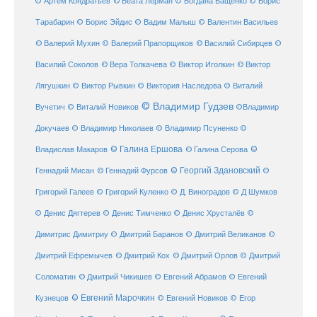
© Беата Лерман
© Артём Кондратьев
© Богдана Ващенко
© Борис
Тарабарин
© Борис Эйдис
© Вадим Малыш
© Валентин Васильев
© Валерий Мухин
© Валерий Прапорщиков
© Василий Сибирцев
©
© Виктор
Василий Соколов
© Вера Толкачева
© Виктор Иголкин
Лягушкин
© Виктор Рывкин
© Виктория Наследова
© Виталий
© Владимир Гудзев
Вучетич
© Виталий Новиков
©Владимир
Докучаев
© Владимир Николаев
© Владимир Псуненко
©
© Галина Ершова
© Галина Серова
©
Владислав Макаров
Геннадий Мисан
© Геннадий Фурсов
© Георгий Здановский
©
Григорий Галеев
© Григорий Куленко
© Д. Виноградов
© Д Шумков
© Денис Дягтерев
© Денис Тимченко
© Денис Хрусталёв
©
Димитрис Димитриу
© Дмитрий Баранов
© Дмитрий Великанов
©
© Дмитрий Орлов
Дмитрий Ефремычев
© Дмитрий Кох
© Дмитрий
Соломатин
© Дмитрий Чикишев
© Евгений Абрамов
© Евгений
© Евгений Марочкин
Кузнецов
© Евгений Новиков
© Егор