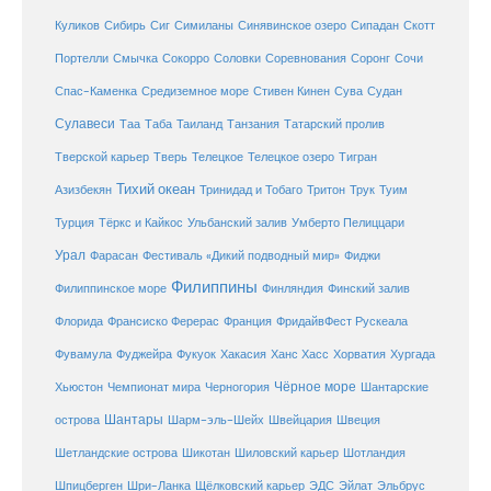
Куликов
Сибирь
Сиг
Симиланы
Синявинское озеро
Сипадан
Скотт
Соловки
Соревнования
Портелли
Смычка
Сокорро
Соронг
Сочи
Средиземное море
Спас-Каменка
Стивен Кинен
Сува
Судан
Сулавеси
Таиланд
Таа
Таба
Танзания
Татарский пролив
Телецкое озеро
Тверской карьер
Тверь
Телецкое
Тигран
Тихий океан
Трук
Азизбекян
Тринидад и Тобаго
Тритон
Туим
Турция
Тёркс и Кайкос
Ульбанский залив
Умберто Пелиццари
Урал
Фарасан
Фестиваль «Дикий подводный мир»
Фиджи
Филиппины
Филиппинское море
Финляндия
Финский залив
Флорида
Франсиско Ферерас
Франция
ФридайвФест Рускеала
Фувамула
Хургада
Фуджейра
Фукуок
Хакасия
Ханс Хасс
Хорватия
Чёрное море
Чемпионат мира
Шантарские
Хьюстон
Черногория
Шантары
острова
Шарм-эль-Шейх
Швейцария
Швеция
Шетландские острова
Шикотан
Шиловский карьер
Шотландия
Шпицберген
Шри-Ланка
Щёлковский карьер
ЭДС
Эйлат
Эльбрус