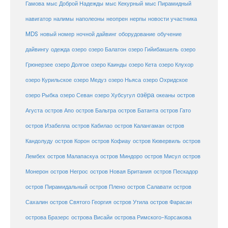
Гамова
мыс Доброй Надежды
мыс Кекурный
мыс Пирамидный
навигатор
нерпы
новости участника
налимы
наполеоны
неопрен
MDS
новый номер
оборудование
обучение
ночной дайвинг
дайвингу
озеро
одежда
озеро Балатон
озеро Гийибакшель
озеро
Грюнерзее
озеро Долгое
озеро Каинды
озеро Кета
озеро Клухор
озеро Курильское
озеро Медуз
озеро Ньяса
озеро Охридское
озёра
озеро Рыбка
озеро Севан
озеро Хубсугул
океаны
остров
Агуста
остров Апо
остров Бальтра
остров Батанта
остров Гато
остров Изабелла
остров Кабилао
остров Калангаман
остров
Кандолуду
остров Корон
остров Кофиау
остров Кювервиль
остров
остров
Лембех
остров Малапаскуа
остров Миндоро
остров Мисул
Монерон
остров Негрос
остров Новая Британия
остров Пескадор
остров Пирамидальный
остров Плено
остров Салавати
остров
Сахалин
остров Святого Георгия
остров Утила
остров Фарасан
острова Бразерс
острова Висайи
острова Римского-Корсакова