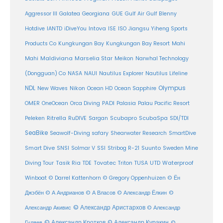
Aggressor III
Galatea
Georgiana
GUE
Gulf Air
Gulf Blenny
Intova
Hotdive
IANTD
iDiveYou
ISE
ISO
Jiangsu Yiheng Sports
Products Co
Kungkungan Bay
Kungkungan Bay Resort
Mahi
Maldiviana
Marselia Star
Mahi
Meikon
Narwhal Technology
(Dongguan) Co
NASA
NAUI
Nautilus Explorer
Nautilus Lifeline
Olympus
NDL
Nikon
New Waves
Ocean HD
Ocean Sapphire
PADI
OMER
OneOcean
Orca Diving
Palasia
Palau Pacific Resort
Ritrella
RuDIVE
Peleken
Sargan
Scubapro
ScubaSpa
SDI/TDI
SeaBike
Seawolf-Diving safary
Shearwater Research
SmartDive
SSI
Suunto
Smart Dive
SNSI
Solmar V
Stribog R-21
Sweden Mine
Diving Tour
Tasik Ria
TDE
Tovatec
Triton
TUSA
UTD
Waterproof
Winboat
© Darrel Kattenhorn
© Gregory Oppenhuizen
© Ён
Джэбён
© А Андрианов
© А Власов
© Александр Ёлкин
©
© Александр Аристархов
Александр Акивис
© Александр
© Александр Кротков
© Александр Куракин
Гуляев
©