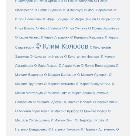
© Елена
Никифоров
© Елена Артюхина
© Елена Копосова
Малафеева
© Иван Боровиков
© Ефим Видинжо
© И Винокур
©
© Игорь Зайцев
Игорь Белинский
© Игорь Бондарь
© Игорь Кот
©
Илья Козлов
© Илья Сазонов
© Илья Улиткин
© Ирина Васильева
© Карин Айгнер
© Карэн Агамалян
© Катерина Рышкова
© Кирилл
© Клим Колосов
Сташевский
© Константин
Засимов
© Константин Изотов
© Константин Новиков
© Ксения
© Ларри Коэн
Лактионова
© Лара Локьер
© Лилия Виноградова
©
Максим Васильев
© Максим Карташов
© Максим Суворов
©
©
Максим Трусевич
© Марина Кочетова
© Мария Бикбулатова
Марко Монтальдо
© Милена Гитт
© Мирко Занни
© Михаил
© Михаил Кисин
Балабанов
© Михаил Ведёхин
© Михаил Иванов
© Михаил Коростелёв
© Михаил Кутузов
© Михаил Федюк
©
©
Мишель Уэстморланд
© Мэтью Смит
© Надежда Титова
Наталия Бондаренко
© Наталия Томпсон
© Наталья Артёменко
©