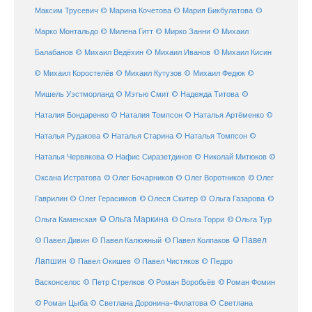
©
Максим Трусевич
© Марина Кочетова
© Мария Бикбулатова
Марко Монтальдо
© Милена Гитт
© Мирко Занни
© Михаил
© Михаил Кисин
Балабанов
© Михаил Ведёхин
© Михаил Иванов
© Михаил Коростелёв
© Михаил Кутузов
© Михаил Федюк
©
©
Мишель Уэстморланд
© Мэтью Смит
© Надежда Титова
Наталия Бондаренко
© Наталия Томпсон
© Наталья Артёменко
©
Наталья Рудакова
© Наталья Старина
© Наталья Томпсон
©
Наталья Червякова
© Нафис Сиразетдинов
© Николай Митюков
©
© Олег Бочарников
Оксана Истратова
© Олег Воротников
© Олег
Гаврилин
© Олег Герасимов
© Олеся Скитер
© Ольга Газарова
©
© Ольга Маркина
© Ольга Торри
Ольга Каменская
© Ольга Тур
© Павел Дивин
© Павел
© Павел Калюжный
© Павел Колпаков
Лапшин
© Павел Чистяков
© Павел Окишев
© Педро
© Роман Воробьёв
© Роман Фомин
Васконселос
© Петр Стрелков
© Роман Цыба
© Светлана Доронина-Филатова
© Светлана