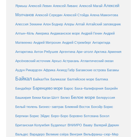
Алексей
Ярмыш
Алексей Левин
Алексей Ливанс
Алексей Магай
Молчанов
Алексей Середин
Алексей Стойда
Алена Мамонтова
Алтай
Алессия Зеккини
Алон Боднер
Алоры
Алтайский заповедник
Алтын-Кёль
Америка
Андаманское море
Андрей Генин
Андрей
Антарктида
Матвеенко
Андрей Митрохин
Андрей Стремберг
Армения
Антарктика
Антон Рябушев
Аргентина
Ари-атолл
Арктика
Атлантический океан
Арсёновский источник
Архыз
Астрахань
Ахмед Габр
Багамы
Аудун Рикардсен
Африка
Багамские острова
Байкал
БайкалТек
Балтика
Баликазаг
Балтийское море
Баренцево море
Бандаберг
Барос
Баха-Калифорния
Бахрейн
Белое море
Башкирия
Бекки Каган Шотт
Белиз
Белоруссия
Белый тюлень
Бизнес-завтрак
Ближний Восток
Бонэйр
Борис
Бергман
Борис Эйдис
Боро-Боро
Боровно
Ботсвана
Бохол
Британская Колумбия
Будапешт
ВНИИРО
Вааву
Валерий Даркин
Венгрия
Вальдес
Варадеро
Великие озёра
Вильфранш-сюр-Мер