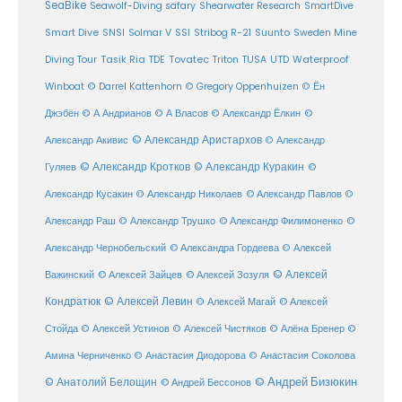
SeaBike
Seawolf-Diving safary
Shearwater Research
SmartDive
SSI
Suunto
Smart Dive
SNSI
Solmar V
Stribog R-21
Sweden Mine
Diving Tour
Tasik Ria
TDE
Tovatec
Triton
TUSA
UTD
Waterproof
Winboat
© Darrel Kattenhorn
© Gregory Oppenhuizen
© Ён
Джэбён
© А Андрианов
© А Власов
© Александр Ёлкин
©
© Александр Аристархов
Александр Акивис
© Александр
© Александр Кротков
© Александр Куракин
Гуляев
©
Александр Кусакин
© Александр Николаев
© Александр Павлов
©
Александр Раш
© Александр Трушко
© Александр Филимоненко
©
Александр Чернобельский
© Александра Гордеева
© Алексей
© Алексей
© Алексей Зайцев
Важинский
© Алексей Зозуля
Кондратюк
© Алексей Левин
© Алексей
© Алексей Магай
Стойда
© Алексей Устинов
© Алексей Чистяков
© Алёна Бренер
©
Амина Черниченко
© Анастасия Диодорова
© Анастасия Соколова
© Анатолий Белощин
© Андрей Бизюкин
© Андрей Бессонов