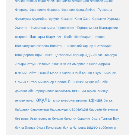
Филиппины
Филиппинское море
Финляндия
Финский залив
Флорида
Франсиско Ферерас
Франция
ФридайвФест Рускеала
Фувамула
Хургада
Фуджейра
Фукуок
Хакасия
Ханс Хасс
Хорватия
Чёрное море
Чемпионат мира
Шантарские
Хьюстон
Черногория
Шантары
острова
Шарм-эль-Шейх
Швейцария
Швеция
Шетландские острова
Шикотан
Шиловский карьер
Шотландия
Шпицберген
Шри-Ланка
Щёлковский карьер
ЭДС
Эйлат
Эльбрус
ЮАР
Эльфинстоун
Эстония
Южная Америка
Южная Африка
Юкатан
Юрий Кашин
Южный Лейте
Южный Мале
Якуб Шиманек
Японское море
айс
Яльчик
Янтарный карьер
Япония
айс-
актинии
акула-лисица
дайвинг
айс-фридайвинг
аксолотль
акулы
афиша
анемоны
акула-молот
алко
атоллы
багаж
барракуды
бассейн
байдарки
барокамера
барраккуды
бегемоты
белухи
брифинг
без визы
безопасность
билогия
бухта Tumon Bay
видео
бухта Витязь
бухта Кологерас
бухта Чупрова
воббегонги