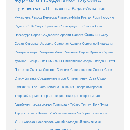
Путешествия с ПГ
Раджа-Ампат
Пхукет
РГО
Рас-
Россия
Мухаммед
Рекорд Гиннесса
Ривьера-Майя
Роатан
Роки
США
Сады Королевы
Рудная
Сальстраумен
Самара
Санкт-
Сахалин
Саудовская Аравия
Себу
Петербург
Сарва
Сафага
Севан
Северная Америка
Северная Африка
Северное Бирджалы
Сейшелы
Северное море
Северный Мале
Сергей Крылов
Сергей
Куликов
Сибирь
Сиг
Симиланы
Синявинское озеро
Сипадан
Скотт
Соловки
Соревнования
Портелли
Смычка
Сокорро
Соронг
Сочи
Средиземное море
Спас-Каменка
Стивен Кинен
Сува
Судан
Сулавеси
Таиланд
Таа
Таба
Танзания
Татарский пролив
Телецкое озеро
Тверской карьер
Тверь
Телецкое
Тигран
Тихий океан
Трук
Азизбекян
Тринидад и Тобаго
Тритон
Туим
Турция
Тёркс и Кайкос
Ульбанский залив
Умберто Пелиццари
Урал
Фарасан
Фестиваль «Дикий подводный мир»
Фиджи