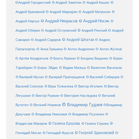
©
©Андрей Городисский
© Андрей Замятин
© Андрей Кашин
Андрей Крапивной
©
© Андрей Маркарян
© Андрей Митрохин
© Андрей Некрасов
© Андрей Носик
Андрей Нарчук
©
© Андрей Рянский
Андрей Оборин
© Андрей Островский
© Андрей
© Андрей Шпатак
Самарин
© Андрей Сидоров
© Андрос
Папагеоргиу
© Анна Гришина
© Антон Андреенко
© Антон Жучков
© Беата Лерман
© Артём Кондратьев
© Богдана Ващенко
© Борис
Тарабарин
© Борис Эйдис
© Вадим Малыш
© Валентин Васильев
© Валерий Мухин
© Валерий Прапорщиков
© Василий Сибирцев
©
© Виктор
Василий Соколов
© Вера Толкачева
© Виктор Иголкин
Лягушкин
© Виктор Рывкин
© Виктория Наследова
© Виталий
© Владимир Гудзев
Вучетич
© Виталий Новиков
©Владимир
Докучаев
© Владимир Николаев
© Владимир Псуненко
©
© Галина Ершова
© Галина Серова
©
Владислав Макаров
Геннадий Мисан
© Геннадий Фурсов
© Георгий Здановский
©