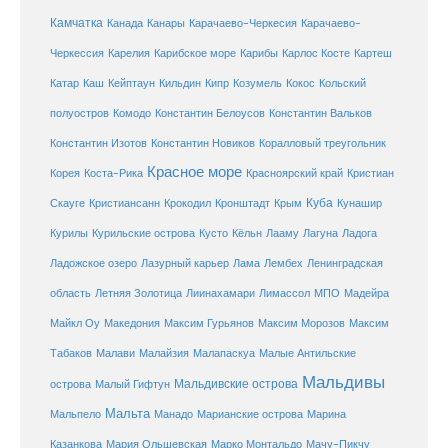
Камчатка
Карачаево-Черкесия
Канада
Канары
Карачаево-
Карибское море
Карибы
Черкессия
Карелия
Карлос Косте
Картеш
Катар
Каш
Кипр
Кейптаун
Кильдин
Козумель
Кокос
Кольский
полуостров
Комодо
Константин Белоусов
Константин Вальков
Константин Изотов
Константин Новиков
Коралловый треугольник
Красное море
Корея
Коста-Рика
Красноярский край
Кристиан
Куба
Крым
Скауге
Кристиансанн
Крокодил
Кронштадт
Кунашир
Курилы
Курильские острова
Кусто
Кёльн
Лааму
Лагуна
Ладога
Ладожское озеро
Лазурный карьер
Лама
Лембех
Ленинградская
Летняя Золотица
область
Лиинахамари
Лимассол
МПО
Мадейра
Майкл Оу
Македония
Максим Гурьянов
Максим Морозов
Максим
Малайзия
Табаков
Малави
Малапаскуа
Малые Антильские
Мальдивы
Мальдивские острова
острова
Малый Гифтун
Мальта
Мальпело
Манадо
Марианские острова
Марина
Мачу-Пикчу
Казанкова
Мария Ольшевская
Марко Монтальдо