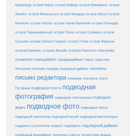
Кандолуду
остров Корон
остров Кофиау
остров Кювервиль
остров
остров
Лембех
остров Малапаскуа
остров Миндоро
остров Мисул
Монерон
остров Негрос
остров Новая Британия
остров Пескадор
остров Пирамидальный
остров Плено
остров Салавати
остров
Сахалин
остров Святого Георгия
остров Утила
остров Фарасан
острова Бразерс
острова Висайи
острова Римского-Корсакова
осьминоги
парадайвинг
парус
парафридайвинг
парусник
пещерный дайвинг
пингвины
Amazone
пелагики
пещера
письмо редактора
плато
плавание
платаксы
подводная
подводная охота
Путорана
фотография
подводное
подводная электроника
подводное фото
видео
подводные боксы
подводный музей
подводный компьютер
подводный фотоаппарат
подлёдный дайвинг
поддевы и утеплители
подкаст
подлёдное
подлёдный фридайвинг
полезные советы
полуостров Акамас