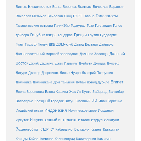
Владивосток
Волга
Витязь
Воронеж
Вьетнам
Вячеслав Баранкин
Галапагосы
Вячеслав Мелихов
Вячеслав Скоц
ГОСТ
Гавана
Галапогосские острова
Гили-Эйр
Годнурас
Гозо
Голландия
Голос
Голубое озеро
Греция
Гуадалупе
дайвера
Гондурас
Грузия
Гуам
ДКБ
Гурзуф
Гюлен
ДЭМ-клуб
Давид Веззаро
Дайвгруз
Дальний
Дальневосточный морской заповедник
Дальние Зеленцы
Восток
Дахаб
Дедалус
Джек Израиль
Джибути
Джидда
Джозеф
Дитури
Джохор
Дзержинск
Дилье Нуаро
Дмитрий Петрушин
Египет
Доминика
Доминикана
Дом тайменя
Дубай
Дэвид Дубиле
Елена Кашина
Елена Воронцова
Жак Ив Кусто
Забаргад
Занзибар
ИИ
Заполярье
Звёздный Городок
Зитун
Змеиный
Иван Горбенко
Индонезия
Индийский океан
Ионическое море
Иордания
Искусственный интеллект
Иркутск
Италия
Итуруп
Йонагуни
Кабардино-Балкария
Казахстан
Йоханнесбург
КПДР
КФ
Казань
Каинды
Кайос-Кочинос
Калининград
Калифорния
Камигин