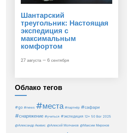
Шантарский
треугольник: Настоящая
экспедиция с
максимальным
комфортом
27 августа — 6 сентября
Облако тегов
#места
#сафари
#go
#news
#партнёр
#снаряжение
#экспедиция
12+
#учиться
50 Bar
2025
@Александр Акивис
@Алексей Молчанов
@Максим Миронов