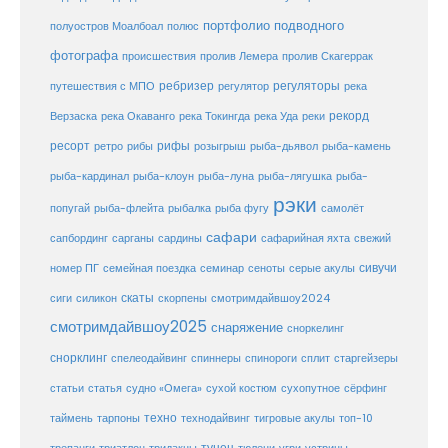
портфолио подводного
полуостров Моалбоал
полюс
фотографа
происшествия
пролив Лемера
пролив Скагеррак
ребризер
регуляторы
путешествия с МПО
регулятор
река
рекорд
Верзаска
река Окаванго
река Токингда
река Уда
реки
ресорт
рифы
ретро
рибы
розыгрыш
рыба-дьявол
рыба-камень
рыба-клоун
рыба-кардинал
рыба-луна
рыба-лягушка
рыба-
рэки
попугай
рыба-флейта
рыбалка
рыба фугу
самолёт
сафари
сафарийная яхта
сапбординг
сарганы
сардины
свежий
сивучи
сеноты
номер ПГ
семейная поездка
семинар
серые акулы
скаты
скорпены
смотримдайвшоу2024
сиги
силикон
смотримдайвшоу2025
снаряжение
сноркелинг
снорклинг
спелеодайвинг
спиннеры
спинороги
сплит
старгейзеры
статья
сухой костюм
статьи
судно «Омега»
сухопутное
сёрфинг
таймень
техно
технодайвинг
тарпоны
тигровые акулы
топ-10