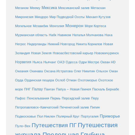
Мексика
Мексиканский залив
Меганом
Меему
Метаскан
Микронезия
Миндоро
Мир Подводной Охоты
Михаил Кутузов
Монерон
Монголия
Могильное
Мозамбик
Море Кортеса
Мурманская область
Набк
Навиком
Наталья Молчанова
Наха
Негрос
Нидерланды
Нижний Новгород
Никита Корнилов
Новая
Зеландия
Новая Земля
Новоасбестовский карьер
Новомичуринск
Норвегия
Океан HD
Ньяса
Ньячанг
ОАЭ
Одесса
Одри Местре
Океания
Окинава
Оксана Истратова
Олег Никитин
Ольхон
Оман
Охотоморье
Охотское
Орда
Ординская пещера
Ослоб
Отман
море
Палау
Папуа – Новая Гвинея
ПНГ
Панган
Паскаль Бернабе
Перу
Пафос
Пенсильвания
Пермь
Персидский залив
Петропавловск-Камчатский
Печенегский залив
Пипин
Приморье
Полярный Круг
Подмосковье
Пол Никлен
Португалия
Путешествия
Путешествия ПГ
Пуло-Вех
журнала Предельная Глубина