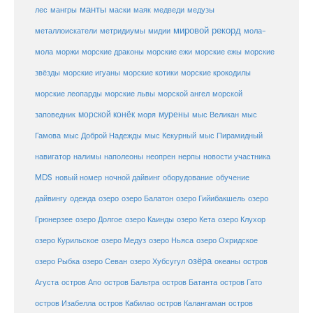
манты
лес
мангры
маски
маяк
медведи
медузы
мировой рекорд
металлоискатели
метридиумы
мидии
мола-
морские ежи
морские
мола
моржи
морские драконы
морские ежы
звёзды
морские игуаны
морские котики
морские крокодилы
морские львы
морские леопарды
морской ангел
морской
морской конёк
мурены
заповедник
моря
мыс Великан
мыс
Гамова
мыс Доброй Надежды
мыс Кекурный
мыс Пирамидный
навигатор
нерпы
новости участника
налимы
наполеоны
неопрен
MDS
новый номер
оборудование
обучение
ночной дайвинг
дайвингу
озеро
одежда
озеро Балатон
озеро Гийибакшель
озеро
Грюнерзее
озеро Долгое
озеро Каинды
озеро Кета
озеро Клухор
озеро Курильское
озеро Медуз
озеро Ньяса
озеро Охридское
озёра
озеро Рыбка
озеро Севан
озеро Хубсугул
океаны
остров
Агуста
остров Апо
остров Бальтра
остров Батанта
остров Гато
остров Изабелла
остров Кабилао
остров Калангаман
остров