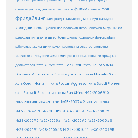
тунец
тюлени
трепанги
триатлон
тридакны
угри
устрицы
фильм
фри
федерация фридайвинга
фестиваль
фонари
фридайвинг
хаммерхеды
хамерхеды
хариус
хариусы
черепахи
холодная вода
цианеи
час подарков
червь боббита
шахта
школа подводной фотографии
шаркдайвинг
швертботы
шёлковые акулы
щуки
щуки-крокодилы
экватор
экотропа
экспедиция
эксклюзив
экскурсии
японские собачки
ярмарка
деликатесов
яхта Aurora
яхта Black Pearl
яхта Calipso
яхта
Discovery Palavan
яхта Discovery Palawan
яхта Marselia Star
яхта Ocean Hunter III
яхта Roatan Aggressor
яхта Saudi Pioneer
№12•2006#10
яхта Seawolf Steel
яхтинг
яхты Sun Shine
№15•2007#2
№14•2007#1
№16•2007#3
№13•2006#11
№19•2007#6
№20•2008#1
№17•2007#4
№21•2008#2
№25•2008#6
№22•2008#3
№23•2008#4
№24•2008#5
№29•2009#4
№30•2009#5
№26•2009#1
№28•2009#3