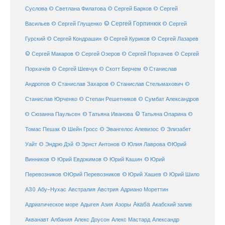
Суслова
© Светлана Филатова
© Сергей Барков
© Сергей
© Сергей Горпинюк
Васильев
© Сергей Глущенко
© Сергей
Гурский
© Сергей Кондрашин
© Сергей Куриков
© Сергей Лазарев
© Сергей Макаров
© Сергей Озеров
© Сергей Порхачев
© Сергей
© Станислав
Порхачёв
© Сергей Шевчук
© Скотт Берчем
Андропов
© Станислав Захаров
© Станислав Стельмахович
©
Станислав Юрченко
© Степан Решетников
© Сумбат Александров
© Татьяна Иванова
© Татьяна Опарина
© Сюзанна Паульсен
©
Томас Пешак
© Шейн Гросс
© Эвангелос Алевизос
© Элизабет
Уайт
© Эндрю Дэй
© Эрнст Антонов
© Юлия Лаврова
©Юрий
Винников
© Юрий Евдокимов
© Юрий Кашин
© Юрий
Перевозников
©Юрий Перевозников
© Юрий Хашев
© Юрий Шило
Австралия
А30
Абу-Нухас
Австрия
Адриано Мореттин
Акаба
Адриатическое море
Адыгея
Азия
Азоры
Акабский залив
Александр
Акванавт
Албания
Алекс Доусон
Алекс Мастард