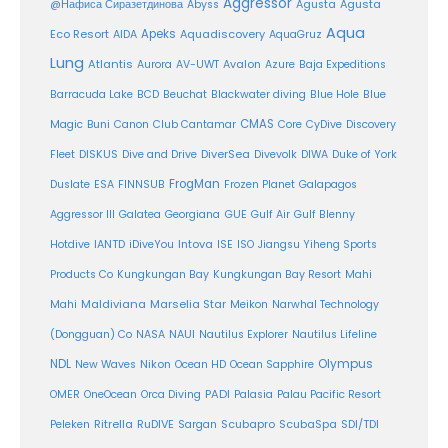
Aggressor
Agusta
@Нафиса Сиразетдинова
Abyss
Agusta
Aqua
Eco Resort
Apeks
Aquadiscovery
AIDA
AquaGruz
Lung
Atlantis
Aurora
AV-UWT
Avalon
Azure
Baja Expeditions
Barracuda Lake
BCD
Beuchat
Blackwater diving
Blue Hole
Blue
CMAS
Magic
Buni
Canon
Club Cantamar
Core
CyDive
Discovery
DiverSea
Fleet
DISKUS
Dive and Drive
Divevolk
DIWA
Duke of York
FrogMan
Duslate
ESA
FINNSUB
Frozen Planet
Galapagos
Aggressor III
Galatea
Georgiana
GUE
Gulf Air
Gulf Blenny
Intova
Hotdive
IANTD
iDiveYou
ISE
ISO
Jiangsu Yiheng Sports
Products Co
Kungkungan Bay
Kungkungan Bay Resort
Mahi
Maldiviana
Marselia Star
Mahi
Meikon
Narwhal Technology
(Dongguan) Co
NASA
NAUI
Nautilus Explorer
Nautilus Lifeline
Olympus
NDL
Nikon
New Waves
Ocean HD
Ocean Sapphire
PADI
OMER
OneOcean
Orca Diving
Palasia
Palau Pacific Resort
Ritrella
RuDIVE
Peleken
Sargan
Scubapro
ScubaSpa
SDI/TDI