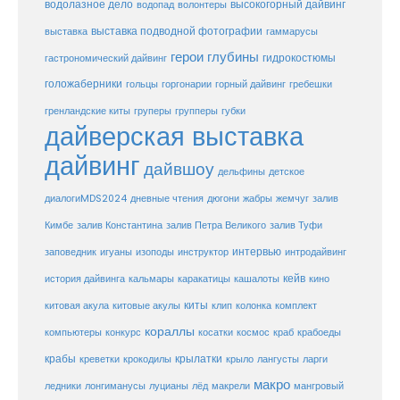
водолазное дело
высокогорный дайвинг
водопад
волонтеры
выставка
выставка подводной фотографии
гаммарусы
герои глубины
гидрокостюмы
гастрономический дайвинг
голожаберники
горгонарии
горный дайвинг
гребешки
гольцы
груперы
губки
гренландские киты
групперы
дайверская выставка
дайвинг
дайвшоу
дельфины
детское
диалогиMDS2024
дневные чтения
дюгони
жабры
жемчуг
залив
Кимбе
залив Константина
залив Петра Великого
залив Туфи
заповедник
интервью
игуаны
изоподы
инструктор
интродайвинг
кейв
кальмары
каракатицы
история дайвинга
кашалоты
кино
киты
китовые акулы
китовая акула
клип
колонка
комплект
кораллы
компьютеры
косатки
космос
конкурс
краб
крабоеды
крабы
крокодилы
крылатки
лангусты
креветки
крыло
ларги
макро
ледники
лонгиманусы
луцианы
лёд
макрели
мангровый