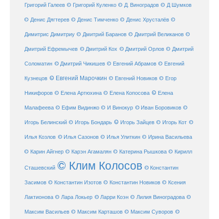
Григорий Галеев
© Григорий Куленко
© Д. Виноградов
© Д Шумков
© Денис Дягтерев
© Денис Тимченко
© Денис Хрусталёв
©
Димитрис Димитриу
© Дмитрий Баранов
© Дмитрий Великанов
©
© Дмитрий Орлов
Дмитрий Ефремычев
© Дмитрий Кох
© Дмитрий
Соломатин
© Дмитрий Чикишев
© Евгений Абрамов
© Евгений
© Евгений Марочкин
Кузнецов
© Евгений Новиков
© Егор
© Елена
Никифоров
© Елена Артюхина
© Елена Копосова
Малафеева
© Иван Боровиков
© Ефим Видинжо
© И Винокур
©
© Игорь Зайцев
Игорь Белинский
© Игорь Бондарь
© Игорь Кот
©
Илья Козлов
© Илья Сазонов
© Илья Улиткин
© Ирина Васильева
© Карин Айгнер
© Карэн Агамалян
© Катерина Рышкова
© Кирилл
© Клим Колосов
Сташевский
© Константин
Засимов
© Константин Изотов
© Константин Новиков
© Ксения
© Ларри Коэн
Лактионова
© Лара Локьер
© Лилия Виноградова
©
Максим Васильев
© Максим Карташов
© Максим Суворов
©