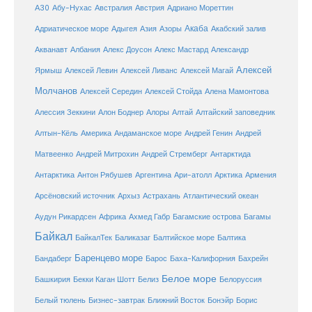
Австралия
А30
Абу-Нухас
Австрия
Адриано Мореттин
Акаба
Адриатическое море
Адыгея
Азия
Азоры
Акабский залив
Александр
Акванавт
Албания
Алекс Доусон
Алекс Мастард
Алексей
Ярмыш
Алексей Левин
Алексей Ливанс
Алексей Магай
Молчанов
Алексей Середин
Алексей Стойда
Алена Мамонтова
Алтай
Алессия Зеккини
Алон Боднер
Алоры
Алтайский заповедник
Алтын-Кёль
Америка
Андаманское море
Андрей Генин
Андрей
Антарктида
Матвеенко
Андрей Митрохин
Андрей Стремберг
Армения
Антарктика
Антон Рябушев
Аргентина
Ари-атолл
Арктика
Атлантический океан
Арсёновский источник
Архыз
Астрахань
Ахмед Габр
Багамы
Аудун Рикардсен
Африка
Багамские острова
Байкал
БайкалТек
Балтика
Баликазаг
Балтийское море
Баренцево море
Бандаберг
Барос
Баха-Калифорния
Бахрейн
Белое море
Башкирия
Бекки Каган Шотт
Белиз
Белоруссия
Белый тюлень
Бизнес-завтрак
Ближний Восток
Бонэйр
Борис