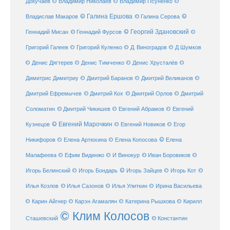
Докучаев
© Владимир Николаев
© Владимир Псуненко
©
© Галина Ершова
© Галина Серова
©
Владислав Макаров
Геннадий Мисан
© Геннадий Фурсов
© Георгий Здановский
©
Григорий Галеев
© Григорий Куленко
© Д. Виноградов
© Д Шумков
© Денис Дягтерев
© Денис Тимченко
© Денис Хрусталёв
©
Димитрис Димитриу
© Дмитрий Баранов
© Дмитрий Великанов
©
© Дмитрий Орлов
Дмитрий Ефремычев
© Дмитрий Кох
© Дмитрий
Соломатин
© Дмитрий Чикишев
© Евгений Абрамов
© Евгений
© Евгений Марочкин
Кузнецов
© Евгений Новиков
© Егор
© Елена
Никифоров
© Елена Артюхина
© Елена Копосова
Малафеева
© Иван Боровиков
© Ефим Видинжо
© И Винокур
©
© Игорь Зайцев
Игорь Белинский
© Игорь Бондарь
© Игорь Кот
©
Илья Козлов
© Илья Сазонов
© Илья Улиткин
© Ирина Васильева
© Карин Айгнер
© Карэн Агамалян
© Катерина Рышкова
© Кирилл
© Клим Колосов
Сташевский
© Константин