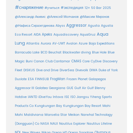
#снаряжение
#экспедиция
12+
#учиться
50 Bar
2025
@Александр Акивис
@Алексей Молчанов
@Максим Миронов
Aggressor
Agusta
@Нафиса Сиразетдинова
Abyss
Agusta
Aqua
Eco Resort
Apeks
Aquadiscovery
AIDA
AquaGruz
Lung
Atlantis
Aurora
AV-UWT
Avalon
Azure
Baja Expeditions
Barracuda Lake
BCD
Beuchat
Blackwater diving
Blue Hole
Blue
CMAS
Magic
Buni
Canon
Club Cantamar
Core
CyDive
Discovery
DiverSea
Fleet
DISKUS
Dive and Drive
Divevolk
DIWA
Duke of York
FrogMan
Duslate
ESA
FINNSUB
Frozen Planet
Galapagos
Aggressor III
Galatea
Georgiana
GUE
Gulf Air
Gulf Blenny
Intova
Hotdive
IANTD
iDiveYou
ISE
ISO
Jiangsu Yiheng Sports
Products Co
Kungkungan Bay
Kungkungan Bay Resort
Mahi
Maldiviana
Marselia Star
Mahi
Meikon
Narwhal Technology
(Dongguan) Co
NASA
NAUI
Nautilus Explorer
Nautilus Lifeline
Olympus
NDL
Nikon
New Waves
Ocean HD
Ocean Sapphire