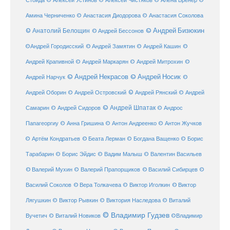
Стойда
© Алексей Устинов
© Алексей Чистяков
© Алёна Бренер
©
Амина Черниченко
© Анастасия Диодорова
© Анастасия Соколова
© Анатолий Белощин
© Андрей Бизюкин
© Андрей Бессонов
©
©Андрей Городисский
© Андрей Замятин
© Андрей Кашин
Андрей Крапивной
©
© Андрей Маркарян
© Андрей Митрохин
© Андрей Некрасов
© Андрей Носик
Андрей Нарчук
©
© Андрей Рянский
Андрей Оборин
© Андрей Островский
© Андрей
© Андрей Шпатак
Самарин
© Андрей Сидоров
© Андрос
Папагеоргиу
© Анна Гришина
© Антон Андреенко
© Антон Жучков
© Беата Лерман
© Артём Кондратьев
© Богдана Ващенко
© Борис
Тарабарин
© Борис Эйдис
© Вадим Малыш
© Валентин Васильев
© Валерий Мухин
© Валерий Прапорщиков
© Василий Сибирцев
©
© Виктор
Василий Соколов
© Вера Толкачева
© Виктор Иголкин
Лягушкин
© Виктор Рывкин
© Виктория Наследова
© Виталий
© Владимир Гудзев
Вучетич
© Виталий Новиков
©Владимир