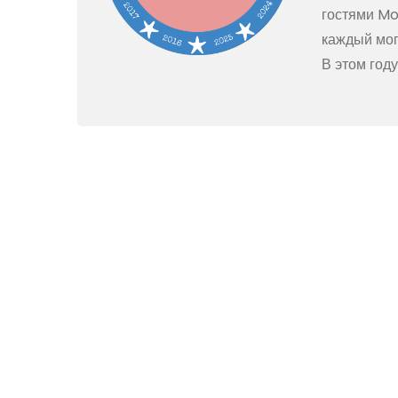
гостями Mo
каждый мог
В этом год