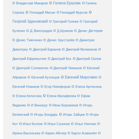
© Галина Ершова
© Галина
© Владислав Макаров
Серова
© Геннадий Мисан
© Геннадий Фурсов
©
Георгий Здановский
© Григорий Галеев
© Григорий
Куленко
© Д. Виноградов
© Д Шумков
© Денис Дягтерев
© Денис Тимченко
© Денис Хрусталёв
© Димитрис
Димитриу
© Дмитрий Баранов
© Дмитрий Великанов
©
© Дмитрий Орлов
Дмитрий Ефремычев
© Дмитрий Кох
© Дмитрий Соломатин
© Дмитрий Чикишев
© Евгений
© Евгений Марочкин
Абрамов
© Евгений Кузнецов
©
Евгений Новиков
© Егор Никифоров
© Елена Артюхина
© Елена Малафеева
© Елена Копосова
© Ефим
© Иван Боровиков
Видинжо
© И Винокур
© Игорь
© Игорь Зайцев
Белинский
© Игорь Бондарь
© Игорь
Кот
© Илья Козлов
© Илья Сазонов
© Илья Улиткин
©
Ирина Васильева
© Карин Айгнер
© Карэн Агамалян
©