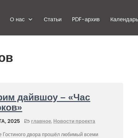
О нас
Статьи
PDF-архив
Календарь
ов
рим дайвшоу – «Час
рков»
А, 2025
главное
,
Новости проекта
е Гостиного двора прошёл любимый всеми