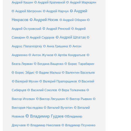
© Андрей Крапивной
Андрей Кашин
© Андрей Маркарян
© Андрей
© Андрей Нарчук
© Андрей Митрохин
Некрасов
© Андрей Носик
© Андрей Оборин
©
© Андрей Рянский
Андрей Островский
© Андрей
© Андрей Шпатак
Самарин
© Андрей Сидоров
©
Андрос Папагеоргиу
© Анна Гришина
© Антон
©
Андреенко
© Антон Жучков
© Артём Кондратьев
Беата Лерман
© Богдана Ващенко
© Борис Тарабарин
© Борис Эйдис
© Вадим Малыш
© Валентин Васильев
© Валерий Мухин
© Валерий Прапорщиков
© Василий
Сибирцев
© Василий Соколов
© Вера Толкачева
©
© Виктор Лягушкин
Виктор Иголкин
© Виктор Рывкин
©
Виктория Наследова
© Виталий Вучетич
© Виталий
© Владимир Гудзев
Новиков
©Владимир
Докучаев
© Владимир Николаев
© Владимир Псуненко