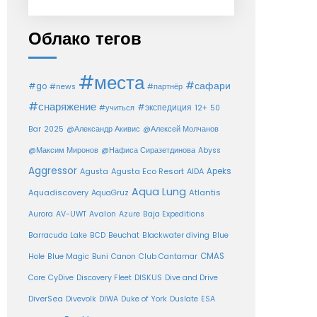
Облако тегов
#места
#сафари
#go
#news
#партнёр
#снаряжение
#экспедиция
12+
#учиться
50
Bar
2025
@Александр Акивис
@Алексей Молчанов
@Максим Миронов
@Нафиса Сиразетдинова
Abyss
Aggressor
Agusta Eco Resort
Apeks
Agusta
AIDA
Aqua Lung
Aquadiscovery
Atlantis
AquaGruz
Aurora
AV-UWT
Avalon
Azure
Baja Expeditions
Barracuda Lake
BCD
Beuchat
Blackwater diving
Blue
CMAS
Hole
Blue Magic
Buni
Canon
Club Cantamar
Core
CyDive
Discovery Fleet
DISKUS
Dive and Drive
DiverSea
Divevolk
DIWA
Duke of York
Duslate
ESA