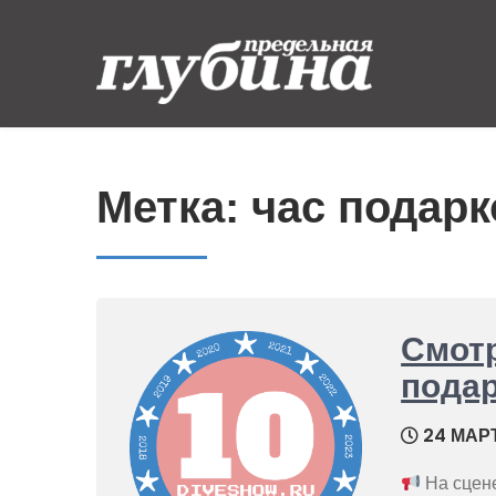
Skip
to
content
Предельная
Ныряем от души
глубина
Метка:
час подарк
Смот
пода
24 МАРТ
На сцен