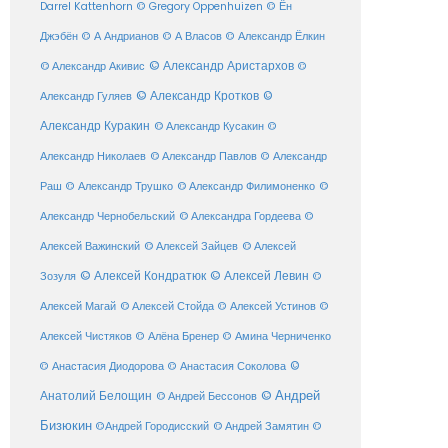
Darrel Kattenhorn
© Gregory Oppenhuizen
© Ён
Джэбён
© А Андрианов
© А Власов
© Александр Ёлкин
© Александр Аристархов
© Александр Акивис
©
© Александр Кротков
©
Александр Гуляев
Александр Куракин
© Александр Кусакин
©
Александр Николаев
© Александр Павлов
© Александр
Раш
© Александр Трушко
© Александр Филимоненко
©
Александр Чернобельский
© Александра Гордеева
©
© Алексей Зайцев
Алексей Важинский
© Алексей
© Алексей Кондратюк
© Алексей Левин
Зозуля
©
© Алексей Стойда
Алексей Магай
© Алексей Устинов
©
Алексей Чистяков
© Алёна Бренер
© Амина Черниченко
©
© Анастасия Диодорова
© Анастасия Соколова
Анатолий Белощин
© Андрей
© Андрей Бессонов
Бизюкин
©Андрей Городисский
© Андрей Замятин
©