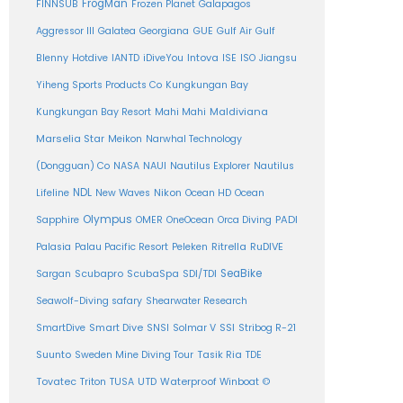
FrogMan
FINNSUB
Frozen Planet
Galapagos
Aggressor III
Galatea
Georgiana
GUE
Gulf Air
Gulf
Intova
Blenny
Hotdive
IANTD
iDiveYou
ISE
ISO
Jiangsu
Yiheng Sports Products Co
Kungkungan Bay
Maldiviana
Kungkungan Bay Resort
Mahi Mahi
Marselia Star
Meikon
Narwhal Technology
(Dongguan) Co
NASA
NAUI
Nautilus Explorer
Nautilus
NDL
Nikon
Lifeline
New Waves
Ocean HD
Ocean
Olympus
PADI
Sapphire
OMER
OneOcean
Orca Diving
Ritrella
RuDIVE
Palasia
Palau Pacific Resort
Peleken
SeaBike
Sargan
Scubapro
ScubaSpa
SDI/TDI
Seawolf-Diving safary
Shearwater Research
SSI
SmartDive
Smart Dive
SNSI
Solmar V
Stribog R-21
Suunto
Sweden Mine Diving Tour
Tasik Ria
TDE
Tovatec
Triton
TUSA
UTD
Waterproof
Winboat
©