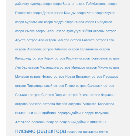
дайвингу
озеро
одежда
озеро Балатон
озеро Гийибакшель
озеро
Грюнерзее
озеро Долгое
озеро Каинды
озеро Кета
озеро Клухор
озеро Курильское
озеро Медуз
озеро Ньяса
озеро Охридское
озёра
озеро Рыбка
озеро Севан
озеро Хубсугул
океаны
остров
Агуста
остров Апо
остров Бальтра
остров Батанта
остров Гато
остров Изабелла
остров Кабилао
остров Калангаман
остров
Кандолуду
остров Корон
остров Кофиау
остров Кювервиль
остров
остров
Лембех
остров Малапаскуа
остров Миндоро
остров Мисул
Монерон
остров Негрос
остров Новая Британия
остров Пескадор
остров Пирамидальный
остров Плено
остров Салавати
остров
Сахалин
остров Святого Георгия
остров Утила
остров Фарасан
острова Бразерс
острова Висайи
острова Римского-Корсакова
осьминоги
парадайвинг
парус
парафридайвинг
парусник
пещерный дайвинг
пингвины
Amazone
пелагики
пещера
письмо редактора
плато
плавание
платаксы