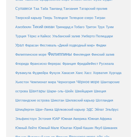
Сулавеси
Таиланд
Таа
Таба
Танзания
Татарский пролив
Телецкое озеро
Тверской карьер
Тверь
Телецкое
Тигран
Тихий океан
Трук
Азизбекян
Тринидад и Тобаго
Тритон
Туим
Турция
Тёркс и Кайкос
Ульбанский залив
Умберто Пелиццари
Урал
Фарасан
Фестиваль «Дикий подводный мир»
Фиджи
Филиппины
Филиппинское море
Финляндия
Финский залив
Флорида
Франсиско Ферерас
Франция
ФридайвФест Рускеала
Фувамула
Хургада
Фуджейра
Фукуок
Хакасия
Ханс Хасс
Хорватия
Чёрное море
Чемпионат мира
Шантарские
Хьюстон
Черногория
Шантары
острова
Шарм-эль-Шейх
Швейцария
Швеция
Шетландские острова
Шикотан
Шиловский карьер
Шотландия
Шпицберген
Шри-Ланка
Щёлковский карьер
ЭДС
Эйлат
Эльбрус
ЮАР
Эльфинстоун
Эстония
Южная Америка
Южная Африка
Юкатан
Юрий Кашин
Южный Лейте
Южный Мале
Якуб Шиманек
Японское море