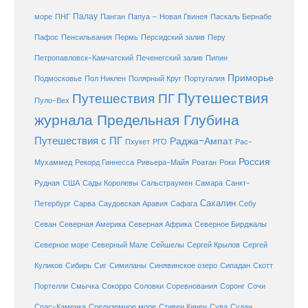
море
Палау
Папуа – Новая Гвинея
ПНГ
Панган
Паскаль Бернабе
Перу
Пафос
Пенсильвания
Пермь
Персидский залив
Петропавловск-Камчатский
Печенегский залив
Пипин
Приморье
Полярный Круг
Подмосковье
Пол Никлен
Португалия
Путешествия
Путешествия ПГ
Пуло-Вех
журнала Предельная Глубина
Путешествия с ПГ
Раджа-Ампат
Пхукет
РГО
Рас-
Россия
Мухаммед
Рекорд Гиннесса
Ривьера-Майя
Роатан
Роки
США
Сады Королевы
Рудная
Сальстраумен
Самара
Санкт-
Сахалин
Саудовская Аравия
Себу
Петербург
Сарва
Сафага
Севан
Северная Америка
Северная Африка
Северное Бирджалы
Сейшелы
Северное море
Северный Мале
Сергей Крылов
Сергей
Куликов
Сибирь
Сиг
Симиланы
Синявинское озеро
Сипадан
Скотт
Соловки
Соревнования
Портелли
Смычка
Сокорро
Соронг
Сочи
Средиземное море
Спас-Каменка
Стивен Кинен
Сува
Судан