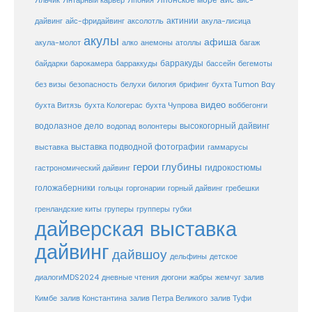
айс
Яльчик
Янтарный карьер
Япония
айс-
актинии
акула-лисица
дайвинг
айс-фридайвинг
аксолотль
акулы
афиша
анемоны
акула-молот
алко
атоллы
багаж
барракуды
бассейн
байдарки
барокамера
барраккуды
бегемоты
белухи
брифинг
без визы
безопасность
билогия
бухта Tumon Bay
видео
бухта Витязь
бухта Кологерас
бухта Чупрова
воббегонги
водолазное дело
высокогорный дайвинг
водопад
волонтеры
выставка
выставка подводной фотографии
гаммарусы
герои глубины
гидрокостюмы
гастрономический дайвинг
голожаберники
горгонарии
горный дайвинг
гребешки
гольцы
груперы
губки
гренландские киты
групперы
дайверская выставка
дайвинг
дайвшоу
дельфины
детское
диалогиMDS2024
дневные чтения
дюгони
жабры
жемчуг
залив
Кимбе
залив Константина
залив Петра Великого
залив Туфи