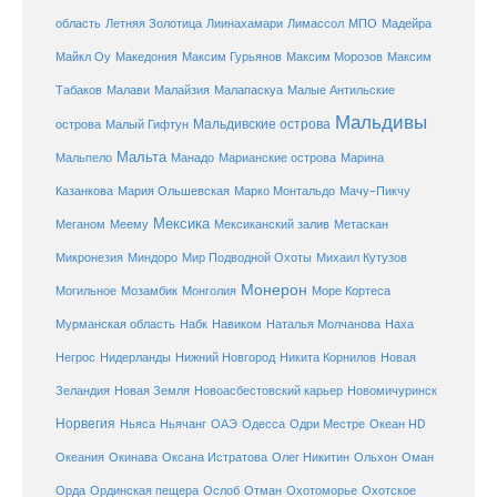
Летняя Золотица
область
Лиинахамари
Лимассол
МПО
Мадейра
Майкл Оу
Македония
Максим Гурьянов
Максим Морозов
Максим
Малайзия
Табаков
Малави
Малапаскуа
Малые Антильские
Мальдивы
Мальдивские острова
острова
Малый Гифтун
Мальта
Мальпело
Манадо
Марианские острова
Марина
Мачу-Пикчу
Казанкова
Мария Ольшевская
Марко Монтальдо
Мексика
Мексиканский залив
Меганом
Меему
Метаскан
Микронезия
Миндоро
Мир Подводной Охоты
Михаил Кутузов
Монерон
Монголия
Могильное
Мозамбик
Море Кортеса
Мурманская область
Набк
Навиком
Наталья Молчанова
Наха
Негрос
Нидерланды
Нижний Новгород
Никита Корнилов
Новая
Зеландия
Новая Земля
Новоасбестовский карьер
Новомичуринск
Норвегия
Океан HD
Ньяса
Ньячанг
ОАЭ
Одесса
Одри Местре
Океания
Окинава
Оксана Истратова
Олег Никитин
Ольхон
Оман
Охотоморье
Охотское
Орда
Ординская пещера
Ослоб
Отман