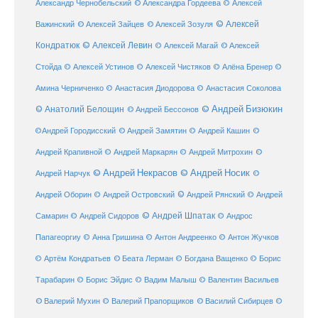
Александр Чернобельский
© Александра Гордеева
© Алексей
© Алексей
© Алексей Зайцев
Важинский
© Алексей Зозуля
Кондратюк
© Алексей Левин
© Алексей
© Алексей Магай
Стойда
© Алексей Устинов
© Алексей Чистяков
© Алёна Бренер
©
Амина Черниченко
© Анастасия Диодорова
© Анастасия Соколова
© Анатолий Белощин
© Андрей Бизюкин
© Андрей Бессонов
©
©Андрей Городисский
© Андрей Замятин
© Андрей Кашин
Андрей Крапивной
©
© Андрей Маркарян
© Андрей Митрохин
© Андрей Некрасов
© Андрей Носик
Андрей Нарчук
©
© Андрей Рянский
Андрей Оборин
© Андрей Островский
© Андрей
© Андрей Шпатак
Самарин
© Андрей Сидоров
© Андрос
Папагеоргиу
© Анна Гришина
© Антон Андреенко
© Антон Жучков
© Беата Лерман
© Артём Кондратьев
© Богдана Ващенко
© Борис
Тарабарин
© Борис Эйдис
© Вадим Малыш
© Валентин Васильев
© Валерий Мухин
© Валерий Прапорщиков
© Василий Сибирцев
©