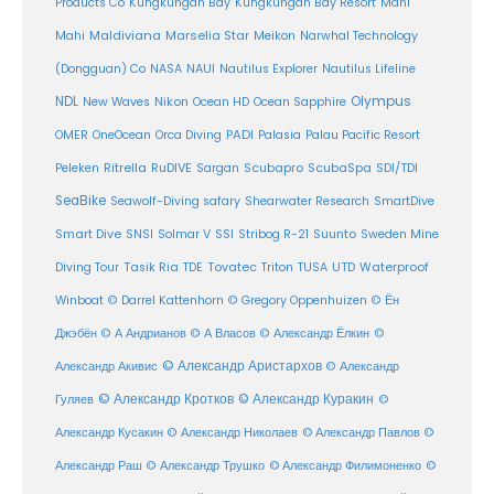
Products Co
Kungkungan Bay
Kungkungan Bay Resort
Mahi
Maldiviana
Marselia Star
Mahi
Meikon
Narwhal Technology
(Dongguan) Co
NASA
NAUI
Nautilus Explorer
Nautilus Lifeline
Olympus
NDL
Nikon
New Waves
Ocean HD
Ocean Sapphire
PADI
OMER
OneOcean
Orca Diving
Palasia
Palau Pacific Resort
Ritrella
RuDIVE
Peleken
Sargan
Scubapro
ScubaSpa
SDI/TDI
SeaBike
Seawolf-Diving safary
Shearwater Research
SmartDive
SSI
Suunto
Smart Dive
SNSI
Solmar V
Stribog R-21
Sweden Mine
Diving Tour
Tasik Ria
TDE
Tovatec
Triton
TUSA
UTD
Waterproof
Winboat
© Darrel Kattenhorn
© Gregory Oppenhuizen
© Ён
Джэбён
© А Андрианов
© А Власов
© Александр Ёлкин
©
© Александр Аристархов
Александр Акивис
© Александр
© Александр Кротков
© Александр Куракин
Гуляев
©
Александр Кусакин
© Александр Николаев
© Александр Павлов
©
Александр Раш
© Александр Трушко
© Александр Филимоненко
©