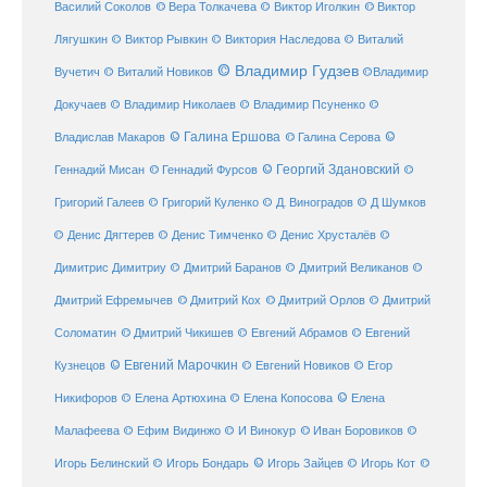
© Виктор
Василий Соколов
© Вера Толкачева
© Виктор Иголкин
Лягушкин
© Виктор Рывкин
© Виктория Наследова
© Виталий
© Владимир Гудзев
Вучетич
© Виталий Новиков
©Владимир
Докучаев
© Владимир Николаев
© Владимир Псуненко
©
© Галина Ершова
© Галина Серова
©
Владислав Макаров
Геннадий Мисан
© Геннадий Фурсов
© Георгий Здановский
©
Григорий Галеев
© Григорий Куленко
© Д. Виноградов
© Д Шумков
© Денис Дягтерев
© Денис Тимченко
© Денис Хрусталёв
©
Димитрис Димитриу
© Дмитрий Баранов
© Дмитрий Великанов
©
© Дмитрий Орлов
Дмитрий Ефремычев
© Дмитрий Кох
© Дмитрий
Соломатин
© Дмитрий Чикишев
© Евгений Абрамов
© Евгений
© Евгений Марочкин
Кузнецов
© Евгений Новиков
© Егор
© Елена
Никифоров
© Елена Артюхина
© Елена Копосова
Малафеева
© Иван Боровиков
© Ефим Видинжо
© И Винокур
©
© Игорь Зайцев
Игорь Белинский
© Игорь Бондарь
© Игорь Кот
©