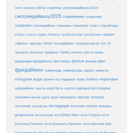
скаты
скорпены
смотримдайвшоу2024
сиги
силикон
смотримдайвшоу2025
снаряжение
сноркелинг
снорклинг
спелеодайвинг
спиннеры
спинороги
сплит
старгейзеры
статья
сухой костюм
статьи
судно «Омега»
сухопутное
сёрфинг
таймень
техно
технодайвинг
тарпоны
тигровые акулы
топ-10
тунец
тюлени
трепанги
триатлон
тридакны
угри
устрицы
фильм
фри
федерация фридайвинга
фестиваль
фонари
фридайвинг
хаммерхеды
хамерхеды
хариус
хариусы
черепахи
холодная вода
цианеи
час подарков
червь боббита
шахта
школа подводной фотографии
шаркдайвинг
швертботы
шёлковые акулы
щуки
щуки-крокодилы
экватор
экотропа
экспедиция
эксклюзив
экскурсии
японские собачки
ярмарка
деликатесов
яхта Aurora
яхта Black Pearl
яхта Calipso
яхта
Discovery Palavan
яхта Discovery Palawan
яхта Marselia Star
яхта Ocean Hunter III
яхта Roatan Aggressor
яхта Saudi Pioneer