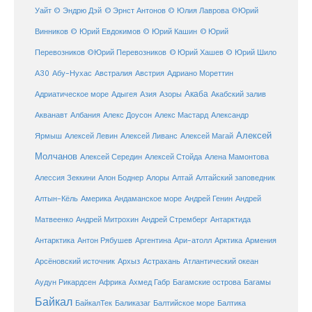
Уайт
© Эндрю Дэй
© Эрнст Антонов
© Юлия Лаврова
©Юрий
Винников
© Юрий Евдокимов
© Юрий Кашин
© Юрий
Перевозников
©Юрий Перевозников
© Юрий Хашев
© Юрий Шило
Австралия
А30
Абу-Нухас
Австрия
Адриано Мореттин
Акаба
Адриатическое море
Адыгея
Азия
Азоры
Акабский залив
Александр
Акванавт
Албания
Алекс Доусон
Алекс Мастард
Алексей
Ярмыш
Алексей Левин
Алексей Ливанс
Алексей Магай
Молчанов
Алексей Середин
Алексей Стойда
Алена Мамонтова
Алтай
Алессия Зеккини
Алон Боднер
Алоры
Алтайский заповедник
Алтын-Кёль
Америка
Андаманское море
Андрей Генин
Андрей
Антарктида
Матвеенко
Андрей Митрохин
Андрей Стремберг
Армения
Антарктика
Антон Рябушев
Аргентина
Ари-атолл
Арктика
Атлантический океан
Арсёновский источник
Архыз
Астрахань
Ахмед Габр
Багамы
Аудун Рикардсен
Африка
Багамские острова
Байкал
БайкалТек
Балтика
Баликазаг
Балтийское море