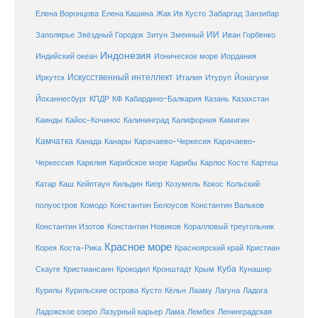
Елена Кашина
Елена Воронцова
Жак Ив Кусто
Забаргад
Занзибар
ИИ
Заполярье
Звёздный Городок
Зитун
Змеиный
Иван Горбенко
Индонезия
Индийский океан
Ионическое море
Иордания
Искусственный интеллект
Иркутск
Италия
Итуруп
Йонагуни
Кабардино-Балкария
Казахстан
Йоханнесбург
КПДР
КФ
Казань
Каинды
Кайос-Кочинос
Калининград
Калифорния
Камигин
Камчатка
Карачаево-Черкесия
Канада
Канары
Карачаево-
Карибское море
Карибы
Черкессия
Карелия
Карлос Косте
Картеш
Катар
Каш
Кипр
Кейптаун
Кильдин
Козумель
Кокос
Кольский
полуостров
Комодо
Константин Белоусов
Константин Вальков
Константин Изотов
Константин Новиков
Коралловый треугольник
Красное море
Корея
Коста-Рика
Красноярский край
Кристиан
Куба
Крым
Скауге
Кристиансанн
Крокодил
Кронштадт
Кунашир
Курилы
Курильские острова
Кусто
Кёльн
Лааму
Лагуна
Ладога
Ладожское озеро
Лазурный карьер
Лама
Лембех
Ленинградская