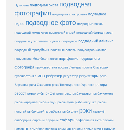
подводная
подводная охота
Путорана
фотография
подводное
подводная электроника
подводное фото
видео
подводные боксы
подводный музей
подводный компьютер
подводный фотоаппарат
подлёдный дайвинг
поддевы и утеплители
подкаст
подлёдное
подлёдный фридайвинг
полезные советы
полуостров Акамас
портфолио подводного
полуостров Моалбоал
полюс
фотографа
происшествия
пролив Лемера
пролив Скагеррак
ребризер
регуляторы
путешествия с МПО
регулятор
река
рекорд
Верзаска
река Окаванго
река Токингда
река Уда
реки
ресорт
рифы
ретро
рибы
розыгрыш
рыба-дьявол
рыба-камень
рыба-клоун
рыба-кардинал
рыба-луна
рыба-лягушка
рыба-
рэки
попугай
рыба-флейта
рыбалка
рыба фугу
самолёт
сафари
сафарийная яхта
сапбординг
сарганы
сардины
свежий
сивучи
сеноты
номер ПГ
семейная поездка
семинар
серые акулы