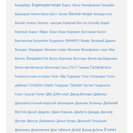
Баренцево море
Бандаберг
Барос
Баха-Калифорния
Бахрейн
Белое море
Башкирия
Бекки Каган Шотт
Белиз
Белоруссия
Белый тюлень
Бизнес-завтрак
Ближний Восток
Бонэйр
Борис
Бергман
Борис Эйдис
Боро-Боро
Боровно
Ботсвана
Бохол
Британская Колумбия
Будапешт
ВНИИРО
Вааву
Валерий Даркин
Венгрия
Вальдес
Варадеро
Великие озёра
Вильфранш-сюр-Мер
Владивосток
Волга
Витязь
Воронеж
Вьетнам
Вячеслав Баранкин
Галапагосы
Вячеслав Мелихов
Вячеслав Скоц
ГОСТ
Гавана
Галапогосские острова
Гили-Эйр
Годнурас
Гозо
Голландия
Голос
Голубое озеро
Греция
Гуадалупе
дайвера
Гондурас
Грузия
Гуам
ДКБ
Гурзуф
Гюлен
ДЭМ-клуб
Давид Веззаро
Дайвгруз
Дальний
Дальневосточный морской заповедник
Дальние Зеленцы
Восток
Дахаб
Дедалус
Джек Израиль
Джибути
Джидда
Джозеф
Дитури
Джохор
Дзержинск
Дилье Нуаро
Дмитрий Петрушин
Египет
Доминика
Доминикана
Дом тайменя
Дубай
Дэвид Дубиле