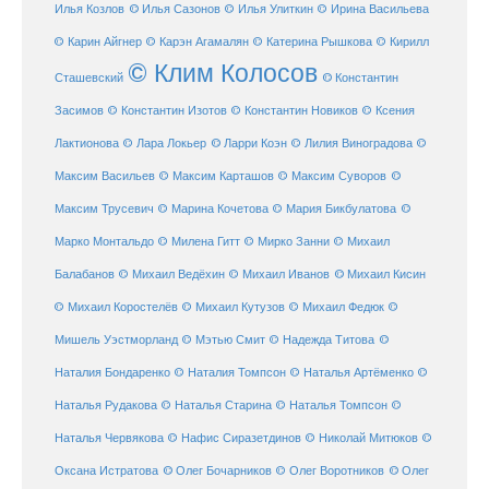
Илья Козлов
© Илья Сазонов
© Илья Улиткин
© Ирина Васильева
© Карин Айгнер
© Карэн Агамалян
© Катерина Рышкова
© Кирилл
© Клим Колосов
Сташевский
© Константин
Засимов
© Константин Изотов
© Константин Новиков
© Ксения
© Ларри Коэн
Лактионова
© Лара Локьер
© Лилия Виноградова
©
Максим Васильев
© Максим Карташов
© Максим Суворов
©
©
Максим Трусевич
© Марина Кочетова
© Мария Бикбулатова
Марко Монтальдо
© Милена Гитт
© Мирко Занни
© Михаил
© Михаил Кисин
Балабанов
© Михаил Ведёхин
© Михаил Иванов
© Михаил Коростелёв
© Михаил Кутузов
© Михаил Федюк
©
©
Мишель Уэстморланд
© Мэтью Смит
© Надежда Титова
Наталия Бондаренко
© Наталия Томпсон
© Наталья Артёменко
©
Наталья Рудакова
© Наталья Старина
© Наталья Томпсон
©
Наталья Червякова
© Нафис Сиразетдинов
© Николай Митюков
©
© Олег Бочарников
Оксана Истратова
© Олег Воротников
© Олег