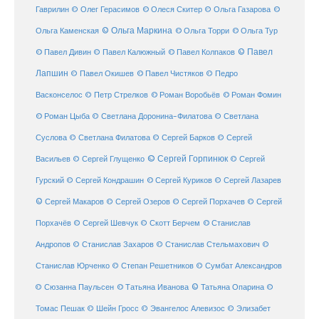
Гаврилин
© Олег Герасимов
© Олеся Скитер
© Ольга Газарова
©
© Ольга Маркина
© Ольга Торри
Ольга Каменская
© Ольга Тур
© Павел Дивин
© Павел
© Павел Калюжный
© Павел Колпаков
Лапшин
© Павел Чистяков
© Павел Окишев
© Педро
© Роман Воробьёв
© Роман Фомин
Васконселос
© Петр Стрелков
© Роман Цыба
© Светлана Доронина-Филатова
© Светлана
Суслова
© Светлана Филатова
© Сергей Барков
© Сергей
© Сергей Горпинюк
Васильев
© Сергей Глущенко
© Сергей
Гурский
© Сергей Кондрашин
© Сергей Куриков
© Сергей Лазарев
© Сергей Макаров
© Сергей Озеров
© Сергей Порхачев
© Сергей
© Станислав
Порхачёв
© Сергей Шевчук
© Скотт Берчем
Андропов
© Станислав Захаров
© Станислав Стельмахович
©
Станислав Юрченко
© Степан Решетников
© Сумбат Александров
© Татьяна Иванова
© Татьяна Опарина
© Сюзанна Паульсен
©
Томас Пешак
© Шейн Гросс
© Эвангелос Алевизос
© Элизабет