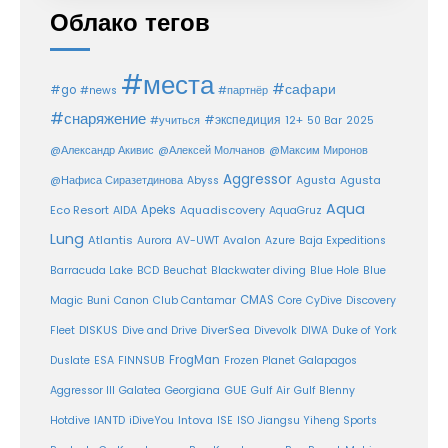
Облако тегов
#места
#сафари
#go
#news
#партнёр
#снаряжение
#экспедиция
12+
#учиться
50 Bar
2025
@Александр Акивис
@Алексей Молчанов
@Максим Миронов
Aggressor
Agusta
@Нафиса Сиразетдинова
Abyss
Agusta
Aqua
Eco Resort
Apeks
Aquadiscovery
AIDA
AquaGruz
Lung
Atlantis
Aurora
AV-UWT
Avalon
Azure
Baja Expeditions
Barracuda Lake
BCD
Beuchat
Blackwater diving
Blue Hole
Blue
CMAS
Magic
Buni
Canon
Club Cantamar
Core
CyDive
Discovery
DiverSea
Fleet
DISKUS
Dive and Drive
Divevolk
DIWA
Duke of York
FrogMan
Duslate
ESA
FINNSUB
Frozen Planet
Galapagos
Aggressor III
Galatea
Georgiana
GUE
Gulf Air
Gulf Blenny
Intova
Hotdive
IANTD
iDiveYou
ISE
ISO
Jiangsu Yiheng Sports