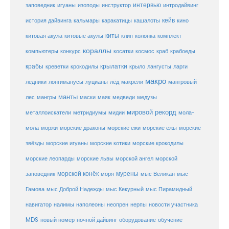
заповедник
интервью
игуаны
изоподы
инструктор
интродайвинг
кейв
кальмары
каракатицы
история дайвинга
кашалоты
кино
киты
китовые акулы
китовая акула
клип
колонка
комплект
кораллы
компьютеры
косатки
космос
конкурс
краб
крабоеды
крабы
крокодилы
крылатки
лангусты
креветки
крыло
ларги
макро
ледники
лонгиманусы
луцианы
лёд
макрели
мангровый
манты
лес
мангры
маски
маяк
медведи
медузы
мировой рекорд
металлоискатели
метридиумы
мидии
мола-
морские ежи
морские
мола
моржи
морские драконы
морские ежы
звёзды
морские игуаны
морские котики
морские крокодилы
морские львы
морские леопарды
морской ангел
морской
морской конёк
мурены
заповедник
моря
мыс Великан
мыс
Гамова
мыс Доброй Надежды
мыс Кекурный
мыс Пирамидный
навигатор
нерпы
новости участника
налимы
наполеоны
неопрен
MDS
новый номер
оборудование
обучение
ночной дайвинг