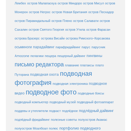
остров
Лембех
остров Малапаскуа
остров Миндоро
остров Мисул
Монерон
остров Негрос
остров Новая Британия
остров Пескадор
остров Пирамидальный
остров Плено
остров Салавати
остров
Сахалин
остров Святого Георгия
остров Утила
остров Фарасан
острова Бразерс
острова Висайи
острова Римского-Корсакова
осьминоги
парадайвинг
парус
парафридайвинг
парусник
пещерный дайвинг
пингвины
Amazone
пелагики
пещера
письмо редактора
плато
плавание
платаксы
подводная
подводная охота
Путорана
фотография
подводное
подводная электроника
подводное фото
видео
подводные боксы
подводный музей
подводный компьютер
подводный фотоаппарат
подлёдный дайвинг
поддевы и утеплители
подкаст
подлёдное
подлёдный фридайвинг
полезные советы
полуостров Акамас
портфолио подводного
полуостров Моалбоал
полюс