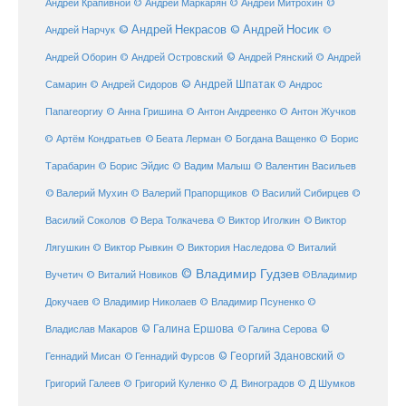
Андрей Крапивной
©
© Андрей Маркарян
© Андрей Митрохин
© Андрей Некрасов
© Андрей Носик
Андрей Нарчук
©
© Андрей Рянский
Андрей Оборин
© Андрей Островский
© Андрей
© Андрей Шпатак
Самарин
© Андрей Сидоров
© Андрос
Папагеоргиу
© Анна Гришина
© Антон Андреенко
© Антон Жучков
© Беата Лерман
© Артём Кондратьев
© Богдана Ващенко
© Борис
Тарабарин
© Борис Эйдис
© Вадим Малыш
© Валентин Васильев
© Валерий Мухин
© Валерий Прапорщиков
© Василий Сибирцев
©
© Виктор
Василий Соколов
© Вера Толкачева
© Виктор Иголкин
Лягушкин
© Виктор Рывкин
© Виктория Наследова
© Виталий
© Владимир Гудзев
Вучетич
© Виталий Новиков
©Владимир
Докучаев
© Владимир Николаев
© Владимир Псуненко
©
© Галина Ершова
© Галина Серова
©
Владислав Макаров
Геннадий Мисан
© Геннадий Фурсов
© Георгий Здановский
©
Григорий Галеев
© Григорий Куленко
© Д. Виноградов
© Д Шумков