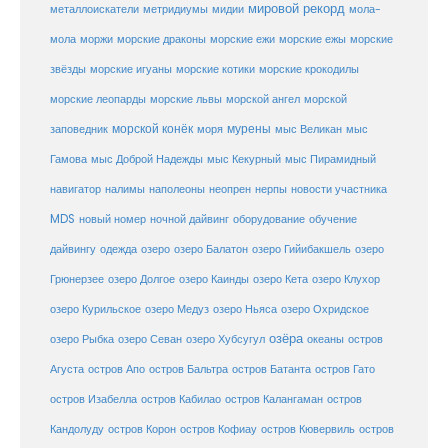
мировой рекорд
металлоискатели
метридиумы
мидии
мола-
морские ежи
морские
мола
моржи
морские драконы
морские ежы
звёзды
морские игуаны
морские котики
морские крокодилы
морские львы
морские леопарды
морской ангел
морской
морской конёк
мурены
заповедник
моря
мыс Великан
мыс
Гамова
мыс Доброй Надежды
мыс Кекурный
мыс Пирамидный
навигатор
нерпы
новости участника
налимы
наполеоны
неопрен
MDS
новый номер
оборудование
обучение
ночной дайвинг
дайвингу
озеро
одежда
озеро Балатон
озеро Гийибакшель
озеро
Грюнерзее
озеро Долгое
озеро Каинды
озеро Кета
озеро Клухор
озеро Курильское
озеро Медуз
озеро Ньяса
озеро Охридское
озёра
озеро Рыбка
озеро Севан
озеро Хубсугул
океаны
остров
Агуста
остров Апо
остров Бальтра
остров Батанта
остров Гато
остров Изабелла
остров Кабилао
остров Калангаман
остров
Кандолуду
остров Корон
остров Кофиау
остров Кювервиль
остров