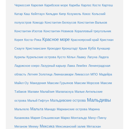
Карибское море
Карибы
Черкессия
Карелия
Карлос Косте
Картеш
Катар
Каш
Кипр
Кейптаун
Кильдин
Козумель
Кокос
Кольский
полуостров
Комодо
Константин Белоусов
Константин Вальков
Константин Изотов
Константин Новиков
Коралловый треугольник
Красное море
Корея
Коста-Рика
Красноярский край
Кристиан
Куба
Крым
Скауге
Кристиансанн
Крокодил
Кронштадт
Кунашир
Курилы
Курильские острова
Кусто
Кёльн
Лааму
Лагуна
Ладога
Ладожское озеро
Лазурный карьер
Лама
Лембех
Ленинградская
Летняя Золотица
область
Лиинахамари
Лимассол
МПО
Мадейра
Майкл Оу
Македония
Максим Гурьянов
Максим Морозов
Максим
Малайзия
Табаков
Малави
Малапаскуа
Малые Антильские
Мальдивы
Мальдивские острова
острова
Малый Гифтун
Мальта
Мальпело
Манадо
Марианские острова
Марина
Мачу-Пикчу
Казанкова
Мария Ольшевская
Марко Монтальдо
Мексика
Мексиканский залив
Меганом
Меему
Метаскан