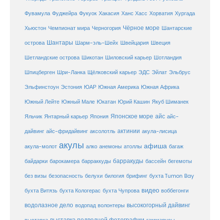
Фувамула
Хургада
Фуджейра
Фукуок
Хакасия
Ханс Хасс
Хорватия
Чёрное море
Чемпионат мира
Шантарские
Хьюстон
Черногория
Шантары
острова
Шарм-эль-Шейх
Швейцария
Швеция
Шетландские острова
Шикотан
Шиловский карьер
Шотландия
Шпицберген
Шри-Ланка
Щёлковский карьер
ЭДС
Эйлат
Эльбрус
ЮАР
Эльфинстоун
Эстония
Южная Америка
Южная Африка
Юкатан
Юрий Кашин
Южный Лейте
Южный Мале
Якуб Шиманек
Японское море
айс
Яльчик
Янтарный карьер
Япония
айс-
актинии
акула-лисица
дайвинг
айс-фридайвинг
аксолотль
акулы
афиша
анемоны
акула-молот
алко
атоллы
багаж
барракуды
бассейн
байдарки
барокамера
барраккуды
бегемоты
белухи
брифинг
без визы
безопасность
билогия
бухта Tumon Bay
видео
бухта Витязь
бухта Кологерас
бухта Чупрова
воббегонги
водолазное дело
высокогорный дайвинг
водопад
волонтеры