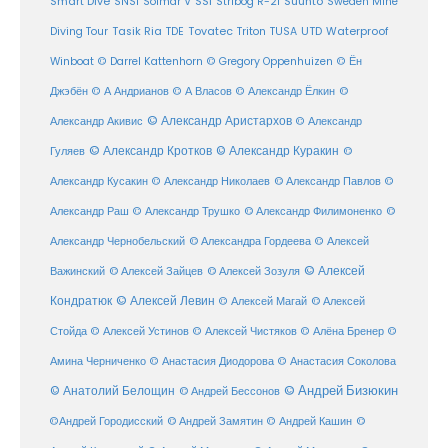
SSI
Suunto
Smart Dive
SNSI
Solmar V
Stribog R-21
Sweden Mine
Diving Tour
Tasik Ria
TDE
Tovatec
Triton
TUSA
UTD
Waterproof
Winboat
© Darrel Kattenhorn
© Gregory Oppenhuizen
© Ён
Джэбён
© А Андрианов
© А Власов
© Александр Ёлкин
©
© Александр Аристархов
Александр Акивис
© Александр
© Александр Кротков
© Александр Куракин
Гуляев
©
Александр Кусакин
© Александр Николаев
© Александр Павлов
©
Александр Раш
© Александр Трушко
© Александр Филимоненко
©
Александр Чернобельский
© Александра Гордеева
© Алексей
© Алексей
© Алексей Зайцев
Важинский
© Алексей Зозуля
Кондратюк
© Алексей Левин
© Алексей
© Алексей Магай
Стойда
© Алексей Устинов
© Алексей Чистяков
© Алёна Бренер
©
Амина Черниченко
© Анастасия Диодорова
© Анастасия Соколова
© Анатолий Белощин
© Андрей Бизюкин
© Андрей Бессонов
©
©Андрей Городисский
© Андрей Замятин
© Андрей Кашин