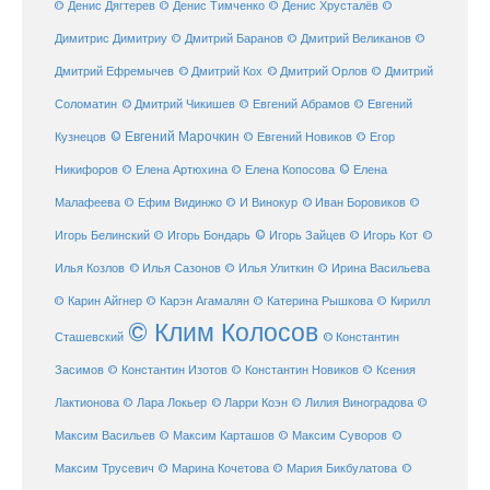
© Денис Дягтерев
© Денис Тимченко
© Денис Хрусталёв
©
Димитрис Димитриу
© Дмитрий Баранов
© Дмитрий Великанов
©
© Дмитрий Орлов
Дмитрий Ефремычев
© Дмитрий Кох
© Дмитрий
Соломатин
© Дмитрий Чикишев
© Евгений Абрамов
© Евгений
© Евгений Марочкин
Кузнецов
© Евгений Новиков
© Егор
© Елена
Никифоров
© Елена Артюхина
© Елена Копосова
Малафеева
© Иван Боровиков
© Ефим Видинжо
© И Винокур
©
© Игорь Зайцев
Игорь Белинский
© Игорь Бондарь
© Игорь Кот
©
Илья Козлов
© Илья Сазонов
© Илья Улиткин
© Ирина Васильева
© Карин Айгнер
© Карэн Агамалян
© Катерина Рышкова
© Кирилл
© Клим Колосов
Сташевский
© Константин
Засимов
© Константин Изотов
© Константин Новиков
© Ксения
© Ларри Коэн
Лактионова
© Лара Локьер
© Лилия Виноградова
©
Максим Васильев
© Максим Карташов
© Максим Суворов
©
©
Максим Трусевич
© Марина Кочетова
© Мария Бикбулатова