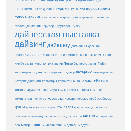
выставка
выставка подводной фотографии
гаммарусы
герои глубины
гидрокостюмы
гастрономический дайвинг
голожаберники
горгонарии
горный дайвинг
гребешки
гольцы
груперы
губки
гренландские киты
групперы
дайверская выставка
дайвинг
дайвшоу
дельфины
детское
диалогиMDS2024
дневные чтения
дюгони
жабры
жемчуг
залив
Кимбе
залив Константина
залив Петра Великого
залив Туфи
заповедник
интервью
игуаны
изоподы
инструктор
интродайвинг
кейв
кальмары
каракатицы
история дайвинга
кашалоты
кино
киты
китовые акулы
китовая акула
клип
колонка
комплект
кораллы
компьютеры
косатки
космос
конкурс
краб
крабоеды
крабы
крокодилы
крылатки
лангусты
креветки
крыло
ларги
макро
ледники
лонгиманусы
луцианы
лёд
макрели
мангровый
манты
лес
мангры
маски
маяк
медведи
медузы