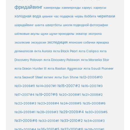
фридайвинг
хаммерхеды
хамерхеды
хариус
хариусы
черепахи
холодная вода
цианеи
час подарков
червь боббита
шахта
школа подводной фотографии
шаркдайвинг
швертботы
шёлковые акулы
щуки
щуки-крокодилы
экватор
экотропа
экспедиция
эксклюзив
экскурсии
японские собачки
ярмарка
деликатесов
яхта Aurora
яхта Black Pearl
яхта Calipso
яхта
Discovery Palavan
яхта Discovery Palawan
яхта Marselia Star
яхта Ocean Hunter III
яхта Roatan Aggressor
яхта Saudi Pioneer
№12•2006#10
яхта Seawolf Steel
яхтинг
яхты Sun Shine
№15•2007#2
№14•2007#1
№16•2007#3
№13•2006#11
№19•2007#6
№20•2008#1
№17•2007#4
№21•2008#2
№25•2008#6
№22•2008#3
№23•2008#4
№24•2008#5
№29•2009#4
№30•2009#5
№26•2009#1
№28•2009#3
№33•2010#2
№31•2009#6
№32•2010#1
№34•2010#3
№37•2010#6
№35•2010#4
№36•2010#5
№38•2011#1