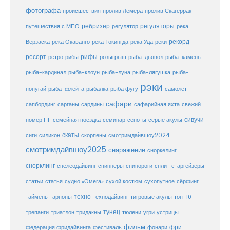
фотографа
происшествия
пролив Лемера
пролив Скагеррак
ребризер
регуляторы
путешествия с МПО
регулятор
река
рекорд
Верзаска
река Окаванго
река Токингда
река Уда
реки
ресорт
рифы
ретро
рибы
розыгрыш
рыба-дьявол
рыба-камень
рыба-клоун
рыба-кардинал
рыба-луна
рыба-лягушка
рыба-
рэки
попугай
рыба-флейта
рыбалка
рыба фугу
самолёт
сафари
сафарийная яхта
сапбординг
сарганы
сардины
свежий
сивучи
сеноты
номер ПГ
семейная поездка
семинар
серые акулы
скаты
скорпены
смотримдайвшоу2024
сиги
силикон
смотримдайвшоу2025
снаряжение
сноркелинг
снорклинг
спелеодайвинг
спиннеры
спинороги
сплит
старгейзеры
статья
сухой костюм
статьи
судно «Омега»
сухопутное
сёрфинг
таймень
техно
технодайвинг
тарпоны
тигровые акулы
топ-10
тунец
тюлени
трепанги
триатлон
тридакны
угри
устрицы
фильм
фри
федерация фридайвинга
фестиваль
фонари