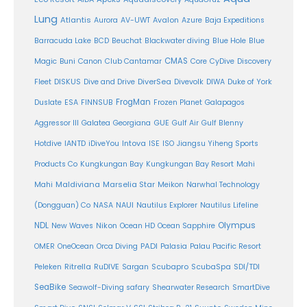
Lung
Atlantis
Aurora
AV-UWT
Avalon
Azure
Baja Expeditions
Barracuda Lake
BCD
Beuchat
Blackwater diving
Blue Hole
Blue
CMAS
Magic
Buni
Canon
Club Cantamar
Core
CyDive
Discovery
DiverSea
Fleet
DISKUS
Dive and Drive
Divevolk
DIWA
Duke of York
FrogMan
Duslate
ESA
FINNSUB
Frozen Planet
Galapagos
Aggressor III
Galatea
Georgiana
GUE
Gulf Air
Gulf Blenny
Intova
Hotdive
IANTD
iDiveYou
ISE
ISO
Jiangsu Yiheng Sports
Products Co
Kungkungan Bay
Kungkungan Bay Resort
Mahi
Maldiviana
Marselia Star
Mahi
Meikon
Narwhal Technology
(Dongguan) Co
NASA
NAUI
Nautilus Explorer
Nautilus Lifeline
Olympus
NDL
Nikon
New Waves
Ocean HD
Ocean Sapphire
PADI
OMER
OneOcean
Orca Diving
Palasia
Palau Pacific Resort
Ritrella
RuDIVE
Peleken
Sargan
Scubapro
ScubaSpa
SDI/TDI
SeaBike
Seawolf-Diving safary
Shearwater Research
SmartDive