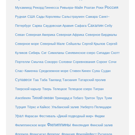
Россия
Мухаммед
Рекорд Гиннесса
Ривьера-Майя
Роатан
Роки
США
Сады Королевы
Рудная
Сальстраумен
Самара
Санкт-
Сахалин
Саудовская Аравия
Себу
Петербург
Сарва
Сафага
Севан
Северная Америка
Северная Африка
Северное Бирджалы
Сейшелы
Северное море
Северный Мале
Сергей Крылов
Сергей
Куликов
Сибирь
Сиг
Симиланы
Синявинское озеро
Сипадан
Скотт
Соловки
Соревнования
Портелли
Смычка
Сокорро
Соронг
Сочи
Средиземное море
Спас-Каменка
Стивен Кинен
Сува
Судан
Сулавеси
Таиланд
Таа
Таба
Танзания
Татарский пролив
Телецкое озеро
Тверской карьер
Тверь
Телецкое
Тигран
Тихий океан
Трук
Азизбекян
Тринидад и Тобаго
Тритон
Туим
Турция
Тёркс и Кайкос
Ульбанский залив
Умберто Пелиццари
Урал
Фарасан
Фестиваль «Дикий подводный мир»
Фиджи
Филиппины
Филиппинское море
Финляндия
Финский залив
Флорида
Франсиско Ферерас
Франция
ФридайвФест Рускеала