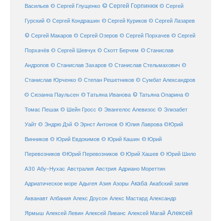
© Сергей Горпинюк
Васильев
© Сергей Глущенко
© Сергей
Гурский
© Сергей Кондрашин
© Сергей Куриков
© Сергей Лазарев
© Сергей Макаров
© Сергей Озеров
© Сергей Порхачев
© Сергей
© Станислав
Порхачёв
© Сергей Шевчук
© Скотт Берчем
Андропов
© Станислав Захаров
© Станислав Стельмахович
©
Станислав Юрченко
© Степан Решетников
© Сумбат Александров
© Татьяна Иванова
© Татьяна Опарина
© Сюзанна Паульсен
©
Томас Пешак
© Шейн Гросс
© Эвангелос Алевизос
© Элизабет
Уайт
© Эндрю Дэй
© Эрнст Антонов
© Юлия Лаврова
©Юрий
Винников
© Юрий Евдокимов
© Юрий Кашин
© Юрий
Перевозников
©Юрий Перевозников
© Юрий Хашев
© Юрий Шило
Австралия
А30
Абу-Нухас
Австрия
Адриано Мореттин
Акаба
Адриатическое море
Адыгея
Азия
Азоры
Акабский залив
Александр
Акванавт
Албания
Алекс Доусон
Алекс Мастард
Алексей
Ярмыш
Алексей Левин
Алексей Ливанс
Алексей Магай