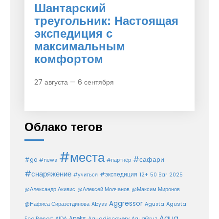
Шантарский
треугольник: Настоящая
экспедиция с
максимальным
комфортом
27 августа — 6 сентября
Облако тегов
#места
#сафари
#go
#news
#партнёр
#снаряжение
#экспедиция
12+
#учиться
50 Bar
2025
@Александр Акивис
@Алексей Молчанов
@Максим Миронов
Aggressor
Agusta
@Нафиса Сиразетдинова
Abyss
Agusta
Aqua
Eco Resort
Apeks
Aquadiscovery
AIDA
AquaGruz