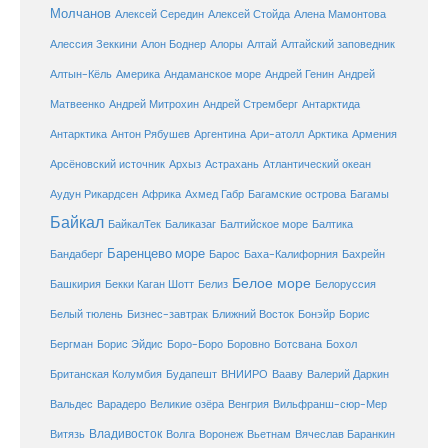
Молчанов
Алексей Середин
Алексей Стойда
Алена Мамонтова
Алтай
Алессия Зеккини
Алон Боднер
Алоры
Алтайский заповедник
Алтын-Кёль
Америка
Андаманское море
Андрей Генин
Андрей
Антарктида
Матвеенко
Андрей Митрохин
Андрей Стремберг
Армения
Антарктика
Антон Рябушев
Аргентина
Ари-атолл
Арктика
Атлантический океан
Арсёновский источник
Архыз
Астрахань
Ахмед Габр
Багамы
Аудун Рикардсен
Африка
Багамские острова
Байкал
БайкалТек
Балтика
Баликазаг
Балтийское море
Баренцево море
Бандаберг
Барос
Баха-Калифорния
Бахрейн
Белое море
Башкирия
Бекки Каган Шотт
Белиз
Белоруссия
Белый тюлень
Бизнес-завтрак
Ближний Восток
Бонэйр
Борис
Бергман
Борис Эйдис
Боро-Боро
Боровно
Ботсвана
Бохол
Британская Колумбия
Будапешт
ВНИИРО
Вааву
Валерий Даркин
Венгрия
Вальдес
Варадеро
Великие озёра
Вильфранш-сюр-Мер
Владивосток
Волга
Витязь
Воронеж
Вьетнам
Вячеслав Баранкин