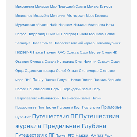
Микронезия
Миндоро
Мир Подводной Охоты
Михаил Кутузов
Монерон
Монголия
Могильное
Мозамбик
Море Кортеса
Мурманская область
Набк
Навиком
Наталья Молчанова
Наха
Негрос
Нидерланды
Нижний Новгород
Никита Корнилов
Новая
Зеландия
Новая Земля
Новоасбестовский карьер
Новомичуринск
Норвегия
Океан HD
Ньяса
Ньячанг
ОАЭ
Одесса
Одри Местре
Океания
Окинава
Оксана Истратова
Олег Никитин
Ольхон
Оман
Охотоморье
Охотское
Орда
Ординская пещера
Ослоб
Отман
море
Палау
Папуа – Новая Гвинея
ПНГ
Панган
Паскаль Бернабе
Перу
Пафос
Пенсильвания
Пермь
Персидский залив
Петропавловск-Камчатский
Печенегский залив
Пипин
Приморье
Полярный Круг
Подмосковье
Пол Никлен
Португалия
Путешествия
Путешествия ПГ
Пуло-Вех
журнала Предельная Глубина
Путешествия с ПГ
Раджа-Ампат
Пхукет
РГО
Рас-