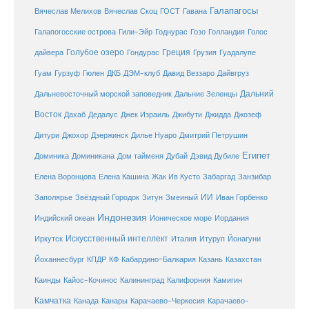
Галапагосы
Вячеслав Мелихов
Вячеслав Скоц
ГОСТ
Гавана
Галапогосские острова
Гили-Эйр
Годнурас
Гозо
Голландия
Голос
Голубое озеро
Греция
Гуадалупе
дайвера
Гондурас
Грузия
Гуам
ДКБ
Гурзуф
Гюлен
ДЭМ-клуб
Давид Веззаро
Дайвгруз
Дальний
Дальневосточный морской заповедник
Дальние Зеленцы
Восток
Дахаб
Дедалус
Джек Израиль
Джибути
Джидда
Джозеф
Дитури
Джохор
Дзержинск
Дилье Нуаро
Дмитрий Петрушин
Египет
Доминика
Доминикана
Дом тайменя
Дубай
Дэвид Дубиле
Елена Кашина
Елена Воронцова
Жак Ив Кусто
Забаргад
Занзибар
ИИ
Заполярье
Звёздный Городок
Зитун
Змеиный
Иван Горбенко
Индонезия
Индийский океан
Ионическое море
Иордания
Искусственный интеллект
Иркутск
Италия
Итуруп
Йонагуни
Кабардино-Балкария
Казахстан
Йоханнесбург
КПДР
КФ
Казань
Каинды
Кайос-Кочинос
Калининград
Калифорния
Камигин
Камчатка
Карачаево-Черкесия
Канада
Канары
Карачаево-