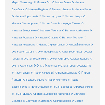
Марко Монтальдо
© Милена Гитт
© Мирко Занни
© Михаил
© Михаил Кисин
Балабанов
© Михаил Ведёхин
© Михаил Иванов
© Михаил Коростелёв
© Михаил Кутузов
© Михаил Федюк
©
©
Мишель Уэстморланд
© Мэтью Смит
© Надежда Титова
Наталия Бондаренко
© Наталия Томпсон
© Наталья Артёменко
©
Наталья Рудакова
© Наталья Старина
© Наталья Томпсон
©
Наталья Червякова
© Нафис Сиразетдинов
© Николай Митюков
©
© Олег Бочарников
Оксана Истратова
© Олег Воротников
© Олег
Гаврилин
© Олег Герасимов
© Олеся Скитер
© Ольга Газарова
©
© Ольга Маркина
© Ольга Торри
Ольга Каменская
© Ольга Тур
© Павел Дивин
© Павел
© Павел Калюжный
© Павел Колпаков
Лапшин
© Павел Чистяков
© Павел Окишев
© Педро
© Роман Воробьёв
© Роман Фомин
Васконселос
© Петр Стрелков
© Роман Цыба
© Светлана Доронина-Филатова
© Светлана
Суслова
© Светлана Филатова
© Сергей Барков
© Сергей