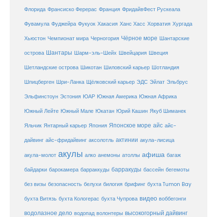
Флорида
Франсиско Ферерас
Франция
ФридайвФест Рускеала
Фувамула
Хургада
Фуджейра
Фукуок
Хакасия
Ханс Хасс
Хорватия
Чёрное море
Чемпионат мира
Шантарские
Хьюстон
Черногория
Шантары
острова
Шарм-эль-Шейх
Швейцария
Швеция
Шетландские острова
Шикотан
Шиловский карьер
Шотландия
Шпицберген
Шри-Ланка
Щёлковский карьер
ЭДС
Эйлат
Эльбрус
ЮАР
Эльфинстоун
Эстония
Южная Америка
Южная Африка
Юкатан
Юрий Кашин
Южный Лейте
Южный Мале
Якуб Шиманек
Японское море
айс
Яльчик
Янтарный карьер
Япония
айс-
актинии
акула-лисица
дайвинг
айс-фридайвинг
аксолотль
акулы
афиша
анемоны
акула-молот
алко
атоллы
багаж
барракуды
бассейн
байдарки
барокамера
барраккуды
бегемоты
белухи
брифинг
без визы
безопасность
билогия
бухта Tumon Bay
видео
бухта Витязь
бухта Кологерас
бухта Чупрова
воббегонги
водолазное дело
высокогорный дайвинг
водопад
волонтеры