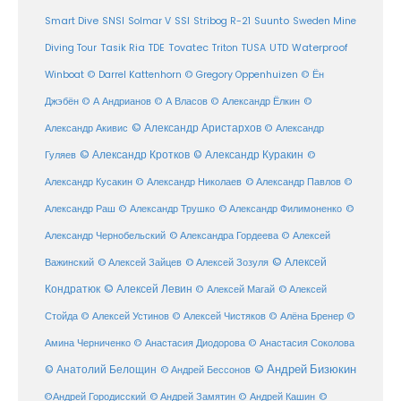
SSI
Suunto
Smart Dive
SNSI
Solmar V
Stribog R-21
Sweden Mine
Diving Tour
Tasik Ria
TDE
Tovatec
Triton
TUSA
UTD
Waterproof
Winboat
© Darrel Kattenhorn
© Gregory Oppenhuizen
© Ён
Джэбён
© А Андрианов
© А Власов
© Александр Ёлкин
©
© Александр Аристархов
Александр Акивис
© Александр
© Александр Кротков
© Александр Куракин
Гуляев
©
Александр Кусакин
© Александр Николаев
© Александр Павлов
©
Александр Раш
© Александр Трушко
© Александр Филимоненко
©
Александр Чернобельский
© Александра Гордеева
© Алексей
© Алексей
© Алексей Зайцев
Важинский
© Алексей Зозуля
Кондратюк
© Алексей Левин
© Алексей
© Алексей Магай
Стойда
© Алексей Устинов
© Алексей Чистяков
© Алёна Бренер
©
Амина Черниченко
© Анастасия Диодорова
© Анастасия Соколова
© Анатолий Белощин
© Андрей Бизюкин
© Андрей Бессонов
©
©Андрей Городисский
© Андрей Замятин
© Андрей Кашин