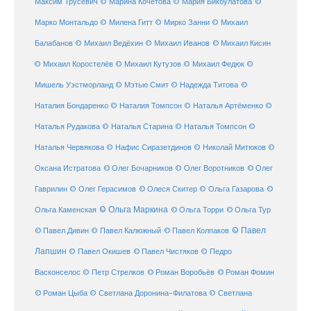
©
Максим Трусевич
© Марина Кочетова
© Мария Бикбулатова
Марко Монтальдо
© Милена Гитт
© Мирко Занни
© Михаил
© Михаил Кисин
Балабанов
© Михаил Ведёхин
© Михаил Иванов
© Михаил Коростелёв
© Михаил Кутузов
© Михаил Федюк
©
©
Мишель Уэстморланд
© Мэтью Смит
© Надежда Титова
Наталия Бондаренко
© Наталия Томпсон
© Наталья Артёменко
©
Наталья Рудакова
© Наталья Старина
© Наталья Томпсон
©
Наталья Червякова
© Нафис Сиразетдинов
© Николай Митюков
©
© Олег Бочарников
Оксана Истратова
© Олег Воротников
© Олег
Гаврилин
© Олег Герасимов
© Олеся Скитер
© Ольга Газарова
©
© Ольга Маркина
© Ольга Торри
Ольга Каменская
© Ольга Тур
© Павел Дивин
© Павел
© Павел Калюжный
© Павел Колпаков
Лапшин
© Павел Чистяков
© Павел Окишев
© Педро
© Роман Воробьёв
© Роман Фомин
Васконселос
© Петр Стрелков
© Роман Цыба
© Светлана Доронина-Филатова
© Светлана