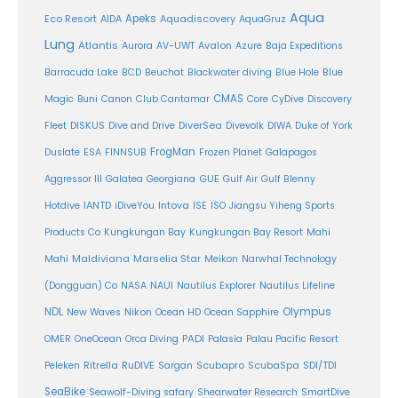
Aqua
Eco Resort
Apeks
Aquadiscovery
AIDA
AquaGruz
Lung
Atlantis
Aurora
AV-UWT
Avalon
Azure
Baja Expeditions
Barracuda Lake
BCD
Beuchat
Blackwater diving
Blue Hole
Blue
CMAS
Magic
Buni
Canon
Club Cantamar
Core
CyDive
Discovery
DiverSea
Fleet
DISKUS
Dive and Drive
Divevolk
DIWA
Duke of York
FrogMan
Duslate
ESA
FINNSUB
Frozen Planet
Galapagos
Aggressor III
Galatea
Georgiana
GUE
Gulf Air
Gulf Blenny
Intova
Hotdive
IANTD
iDiveYou
ISE
ISO
Jiangsu Yiheng Sports
Products Co
Kungkungan Bay
Kungkungan Bay Resort
Mahi
Maldiviana
Marselia Star
Mahi
Meikon
Narwhal Technology
(Dongguan) Co
NASA
NAUI
Nautilus Explorer
Nautilus Lifeline
Olympus
NDL
Nikon
New Waves
Ocean HD
Ocean Sapphire
PADI
OMER
OneOcean
Orca Diving
Palasia
Palau Pacific Resort
Ritrella
RuDIVE
Peleken
Sargan
Scubapro
ScubaSpa
SDI/TDI
SeaBike
Seawolf-Diving safary
Shearwater Research
SmartDive