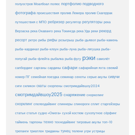
портфолио подводного
полуостров Моалбоал
полюс
фотографа
происшествия
пролив Лемера
пролив Скагеррак
ребризер
регуляторы
путешествия с МПО
регулятор
река
рекорд
Верзаска
река Окаванго
река Токингда
река Уда
реки
ресорт
рифы
ретро
рибы
розыгрыш
рыба-дьявол
рыба-камень
рыба-клоун
рыба-кардинал
рыба-луна
рыба-лягушка
рыба-
рэки
попугай
рыба-флейта
рыбалка
рыба фугу
самолёт
сафари
сафарийная яхта
сапбординг
сарганы
сардины
свежий
сивучи
сеноты
номер ПГ
семейная поездка
семинар
серые акулы
скаты
скорпены
смотримдайвшоу2024
сиги
силикон
смотримдайвшоу2025
снаряжение
сноркелинг
снорклинг
спелеодайвинг
спиннеры
спинороги
сплит
старгейзеры
статья
сухой костюм
статьи
судно «Омега»
сухопутное
сёрфинг
таймень
техно
технодайвинг
тарпоны
тигровые акулы
топ-10
тунец
тюлени
трепанги
триатлон
тридакны
угри
устрицы