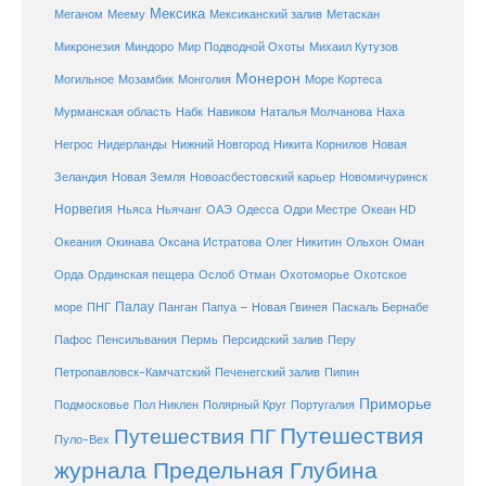
Мексика
Мексиканский залив
Меганом
Меему
Метаскан
Микронезия
Миндоро
Мир Подводной Охоты
Михаил Кутузов
Монерон
Монголия
Могильное
Мозамбик
Море Кортеса
Мурманская область
Набк
Навиком
Наталья Молчанова
Наха
Негрос
Нидерланды
Нижний Новгород
Никита Корнилов
Новая
Зеландия
Новая Земля
Новоасбестовский карьер
Новомичуринск
Норвегия
Океан HD
Ньяса
Ньячанг
ОАЭ
Одесса
Одри Местре
Океания
Окинава
Оксана Истратова
Олег Никитин
Ольхон
Оман
Охотоморье
Охотское
Орда
Ординская пещера
Ослоб
Отман
море
Палау
Папуа – Новая Гвинея
ПНГ
Панган
Паскаль Бернабе
Перу
Пафос
Пенсильвания
Пермь
Персидский залив
Петропавловск-Камчатский
Печенегский залив
Пипин
Приморье
Полярный Круг
Подмосковье
Пол Никлен
Португалия
Путешествия
Путешествия ПГ
Пуло-Вех
журнала Предельная Глубина