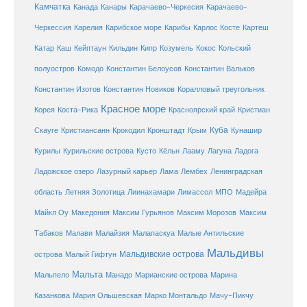
Камчатка
Карачаево-Черкесия
Канада
Канары
Карачаево-
Карибское море
Карибы
Черкессия
Карелия
Карлос Косте
Картеш
Катар
Каш
Кипр
Кейптаун
Кильдин
Козумель
Кокос
Кольский
полуостров
Комодо
Константин Белоусов
Константин Вальков
Константин Изотов
Константин Новиков
Коралловый треугольник
Красное море
Корея
Коста-Рика
Красноярский край
Кристиан
Куба
Крым
Скауге
Кристиансанн
Крокодил
Кронштадт
Кунашир
Курилы
Курильские острова
Кусто
Кёльн
Лааму
Лагуна
Ладога
Ладожское озеро
Лазурный карьер
Лама
Лембех
Ленинградская
Летняя Золотица
область
Лиинахамари
Лимассол
МПО
Мадейра
Майкл Оу
Македония
Максим Гурьянов
Максим Морозов
Максим
Малайзия
Табаков
Малави
Малапаскуа
Малые Антильские
Мальдивы
Мальдивские острова
острова
Малый Гифтун
Мальта
Мальпело
Манадо
Марианские острова
Марина
Мачу-Пикчу
Казанкова
Мария Ольшевская
Марко Монтальдо