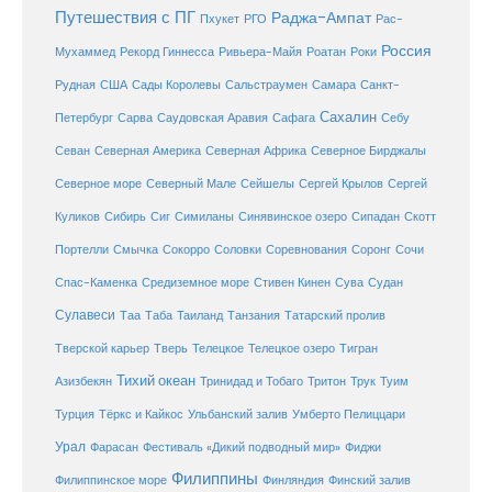
Путешествия с ПГ
Раджа-Ампат
Пхукет
РГО
Рас-
Россия
Мухаммед
Рекорд Гиннесса
Ривьера-Майя
Роатан
Роки
США
Сады Королевы
Рудная
Сальстраумен
Самара
Санкт-
Сахалин
Саудовская Аравия
Себу
Петербург
Сарва
Сафага
Севан
Северная Америка
Северная Африка
Северное Бирджалы
Сейшелы
Северное море
Северный Мале
Сергей Крылов
Сергей
Куликов
Сибирь
Сиг
Симиланы
Синявинское озеро
Сипадан
Скотт
Соловки
Соревнования
Портелли
Смычка
Сокорро
Соронг
Сочи
Средиземное море
Спас-Каменка
Стивен Кинен
Сува
Судан
Сулавеси
Таиланд
Таа
Таба
Танзания
Татарский пролив
Телецкое озеро
Тверской карьер
Тверь
Телецкое
Тигран
Тихий океан
Трук
Азизбекян
Тринидад и Тобаго
Тритон
Туим
Турция
Тёркс и Кайкос
Ульбанский залив
Умберто Пелиццари
Урал
Фарасан
Фестиваль «Дикий подводный мир»
Фиджи
Филиппины
Филиппинское море
Финляндия
Финский залив