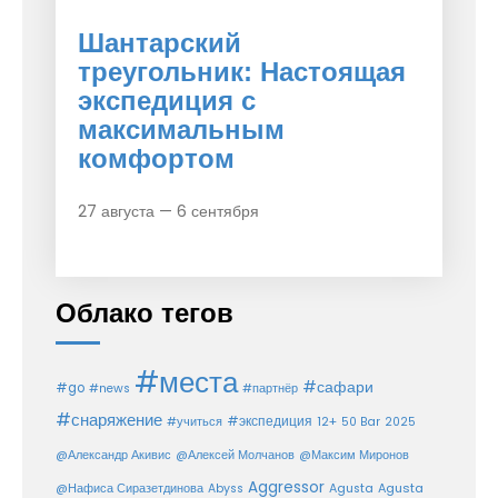
Шантарский
треугольник: Настоящая
экспедиция с
максимальным
комфортом
27 августа — 6 сентября
Облако тегов
#места
#сафари
#go
#news
#партнёр
#снаряжение
#экспедиция
12+
#учиться
50 Bar
2025
@Александр Акивис
@Алексей Молчанов
@Максим Миронов
Aggressor
Agusta
@Нафиса Сиразетдинова
Abyss
Agusta