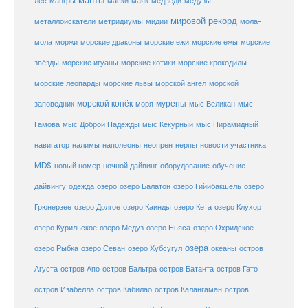
манты
лес
мангры
маски
маяк
медведи
медузы
мировой рекорд
металлоискатели
метридиумы
мидии
мола-
морские ежи
морские
мола
моржи
морские драконы
морские ежы
звёзды
морские игуаны
морские котики
морские крокодилы
морские львы
морские леопарды
морской ангел
морской
морской конёк
мурены
заповедник
моря
мыс Великан
мыс
Гамова
мыс Доброй Надежды
мыс Кекурный
мыс Пирамидный
навигатор
нерпы
новости участника
налимы
наполеоны
неопрен
MDS
новый номер
оборудование
обучение
ночной дайвинг
дайвингу
озеро
одежда
озеро Балатон
озеро Гийибакшель
озеро
Грюнерзее
озеро Долгое
озеро Каинды
озеро Кета
озеро Клухор
озеро Курильское
озеро Медуз
озеро Ньяса
озеро Охридское
озёра
озеро Рыбка
озеро Севан
озеро Хубсугул
океаны
остров
Агуста
остров Апо
остров Бальтра
остров Батанта
остров Гато
остров Изабелла
остров Кабилао
остров Калангаман
остров