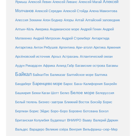
Алексей
Ярмыш
Алексей Левин
Алексей Ливанс
Алексей Магай
Молчанов
Алексей Середин
Алексей Стойда
Алена Мамонтова
Алтай
Алессия Зеккини
Алон Боднер
Алоры
Алтайский заповедник
Алтын-Кёль
Америка
Андаманское море
Андрей Генин
Андрей
Антарктида
Матвеенко
Андрей Митрохин
Андрей Стремберг
Армения
Антарктика
Антон Рябушев
Аргентина
Ари-атолл
Арктика
Атлантический океан
Арсёновский источник
Архыз
Астрахань
Ахмед Габр
Багамы
Аудун Рикардсен
Африка
Багамские острова
Байкал
БайкалТек
Балтика
Баликазаг
Балтийское море
Баренцево море
Бандаберг
Барос
Баха-Калифорния
Бахрейн
Белое море
Башкирия
Бекки Каган Шотт
Белиз
Белоруссия
Белый тюлень
Бизнес-завтрак
Ближний Восток
Бонэйр
Борис
Бергман
Борис Эйдис
Боро-Боро
Боровно
Ботсвана
Бохол
Британская Колумбия
Будапешт
ВНИИРО
Вааву
Валерий Даркин
Венгрия
Вальдес
Варадеро
Великие озёра
Вильфранш-сюр-Мер