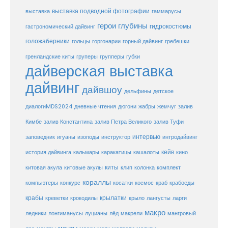
выставка
выставка подводной фотографии
гаммарусы
герои глубины
гидрокостюмы
гастрономический дайвинг
голожаберники
горгонарии
горный дайвинг
гребешки
гольцы
груперы
губки
гренландские киты
групперы
дайверская выставка
дайвинг
дайвшоу
дельфины
детское
диалогиMDS2024
дневные чтения
дюгони
жабры
жемчуг
залив
Кимбе
залив Константина
залив Петра Великого
залив Туфи
заповедник
интервью
игуаны
изоподы
инструктор
интродайвинг
кейв
кальмары
каракатицы
история дайвинга
кашалоты
кино
киты
китовые акулы
китовая акула
клип
колонка
комплект
кораллы
компьютеры
косатки
космос
конкурс
краб
крабоеды
крабы
крокодилы
крылатки
лангусты
креветки
крыло
ларги
макро
ледники
лонгиманусы
луцианы
лёд
макрели
мангровый