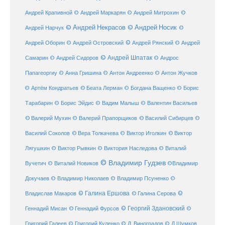
Андрей Крапивной
©
© Андрей Маркарян
© Андрей Митрохин
© Андрей Некрасов
© Андрей Носик
Андрей Нарчук
©
© Андрей Рянский
Андрей Оборин
© Андрей Островский
© Андрей
© Андрей Шпатак
Самарин
© Андрей Сидоров
© Андрос
Папагеоргиу
© Анна Гришина
© Антон Андреенко
© Антон Жучков
© Беата Лерман
© Артём Кондратьев
© Богдана Ващенко
© Борис
Тарабарин
© Борис Эйдис
© Вадим Малыш
© Валентин Васильев
© Валерий Мухин
© Валерий Прапорщиков
© Василий Сибирцев
©
© Виктор
Василий Соколов
© Вера Толкачева
© Виктор Иголкин
Лягушкин
© Виктор Рывкин
© Виктория Наследова
© Виталий
© Владимир Гудзев
Вучетич
© Виталий Новиков
©Владимир
Докучаев
© Владимир Николаев
© Владимир Псуненко
©
© Галина Ершова
© Галина Серова
©
Владислав Макаров
Геннадий Мисан
© Геннадий Фурсов
© Георгий Здановский
©
Григорий Галеев
© Григорий Куленко
© Д. Виноградов
© Д Шумков