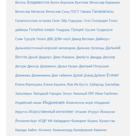
Владивосток
Волга
Витязь
Воронеж
Вьетнам
Вячеслав Баранкин
Галапагосы
Вячеслав Мелихов
Вячеслав Скоц
ГОСТ
Гавана
Галапогосские острова
Гили-Эйр
Годнурас
Гозо
Голландия
Голос
Голубое озеро
Греция
Гуадалупе
дайвера
Гондурас
Грузия
Гуам
ДКБ
Гурзуф
Гюлен
ДЭМ-клуб
Давид Веззаро
Дайвгруз
Дальний
Дальневосточный морской заповедник
Дальние Зеленцы
Восток
Дахаб
Дедалус
Джек Израиль
Джибути
Джидда
Джозеф
Дитури
Джохор
Дзержинск
Дилье Нуаро
Дмитрий Петрушин
Египет
Доминика
Доминикана
Дом тайменя
Дубай
Дэвид Дубиле
Елена Кашина
Елена Воронцова
Жак Ив Кусто
Забаргад
Занзибар
ИИ
Заполярье
Звёздный Городок
Зитун
Змеиный
Иван Горбенко
Индонезия
Индийский океан
Ионическое море
Иордания
Искусственный интеллект
Иркутск
Италия
Итуруп
Йонагуни
Кабардино-Балкария
Казахстан
Йоханнесбург
КПДР
КФ
Казань
Каинды
Кайос-Кочинос
Калининград
Калифорния
Камигин