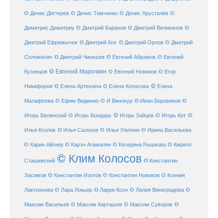
© Денис Дягтерев
© Денис Тимченко
© Денис Хрусталёв
©
Димитрис Димитриу
© Дмитрий Баранов
© Дмитрий Великанов
©
© Дмитрий Орлов
Дмитрий Ефремычев
© Дмитрий Кох
© Дмитрий
Соломатин
© Дмитрий Чикишев
© Евгений Абрамов
© Евгений
© Евгений Марочкин
Кузнецов
© Евгений Новиков
© Егор
© Елена
Никифоров
© Елена Артюхина
© Елена Копосова
Малафеева
© Иван Боровиков
© Ефим Видинжо
© И Винокур
©
© Игорь Зайцев
Игорь Белинский
© Игорь Бондарь
© Игорь Кот
©
Илья Козлов
© Илья Сазонов
© Илья Улиткин
© Ирина Васильева
© Карин Айгнер
© Карэн Агамалян
© Катерина Рышкова
© Кирилл
© Клим Колосов
Сташевский
© Константин
Засимов
© Константин Изотов
© Константин Новиков
© Ксения
© Ларри Коэн
Лактионова
© Лара Локьер
© Лилия Виноградова
©
Максим Васильев
© Максим Карташов
© Максим Суворов
©