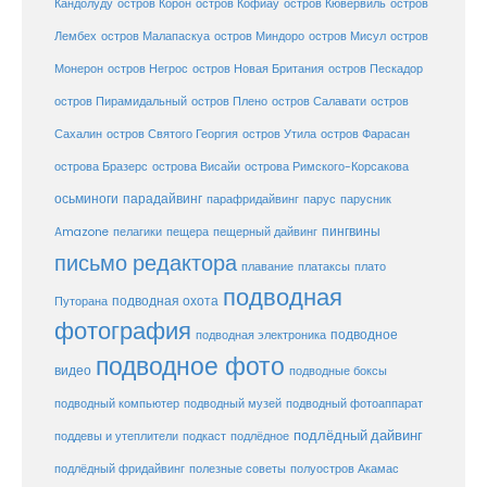
Кандолуду
остров Корон
остров Кофиау
остров Кювервиль
остров
остров
Лембех
остров Малапаскуа
остров Миндоро
остров Мисул
Монерон
остров Негрос
остров Новая Британия
остров Пескадор
остров Пирамидальный
остров Плено
остров Салавати
остров
Сахалин
остров Святого Георгия
остров Утила
остров Фарасан
острова Бразерс
острова Висайи
острова Римского-Корсакова
осьминоги
парадайвинг
парус
парафридайвинг
парусник
пещерный дайвинг
пингвины
Amazone
пелагики
пещера
письмо редактора
плато
плавание
платаксы
подводная
подводная охота
Путорана
фотография
подводное
подводная электроника
подводное фото
видео
подводные боксы
подводный музей
подводный компьютер
подводный фотоаппарат
подлёдный дайвинг
поддевы и утеплители
подкаст
подлёдное
подлёдный фридайвинг
полезные советы
полуостров Акамас