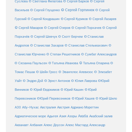
Суслова
© Светлана Филатова
© Сергей Барков
© Сергей
© Сергей Горпинюк
Васильев
© Сергей Глущенко
© Сергей
Гурский
© Сергей Кондрашин
© Сергей Куриков
© Сергей Лазарев
© Сергей Макаров
© Сергей Озеров
© Сергей Порхачев
© Сергей
© Станислав
Порхачёв
© Сергей Шевчук
© Скотт Берчем
Андропов
© Станислав Захаров
© Станислав Стельмахович
©
Станислав Юрченко
© Степан Решетников
© Сумбат Александров
© Татьяна Иванова
© Татьяна Опарина
© Сюзанна Паульсен
©
Томас Пешак
© Шейн Гросс
© Эвангелос Алевизос
© Элизабет
Уайт
© Эндрю Дэй
© Эрнст Антонов
© Юлия Лаврова
©Юрий
Винников
© Юрий Евдокимов
© Юрий Кашин
© Юрий
Перевозников
©Юрий Перевозников
© Юрий Хашев
© Юрий Шило
Австралия
А30
Абу-Нухас
Австрия
Адриано Мореттин
Акаба
Адриатическое море
Адыгея
Азия
Азоры
Акабский залив
Александр
Акванавт
Албания
Алекс Доусон
Алекс Мастард