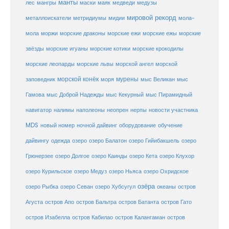
манты
лес
мангры
маски
маяк
медведи
медузы
мировой рекорд
металлоискатели
метридиумы
мидии
мола-
морские ежи
морские
мола
моржи
морские драконы
морские ежы
звёзды
морские игуаны
морские котики
морские крокодилы
морские львы
морские леопарды
морской ангел
морской
морской конёк
мурены
заповедник
моря
мыс Великан
мыс
Гамова
мыс Доброй Надежды
мыс Кекурный
мыс Пирамидный
навигатор
нерпы
новости участника
налимы
наполеоны
неопрен
MDS
новый номер
оборудование
обучение
ночной дайвинг
дайвингу
озеро
одежда
озеро Балатон
озеро Гийибакшель
озеро
Грюнерзее
озеро Долгое
озеро Каинды
озеро Кета
озеро Клухор
озеро Курильское
озеро Медуз
озеро Ньяса
озеро Охридское
озёра
озеро Рыбка
озеро Севан
озеро Хубсугул
океаны
остров
Агуста
остров Апо
остров Бальтра
остров Батанта
остров Гато
остров Изабелла
остров Кабилао
остров Калангаман
остров