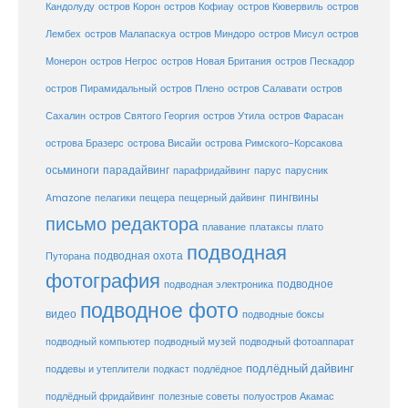
Кандолуду
остров Корон
остров Кофиау
остров Кювервиль
остров
остров
Лембех
остров Малапаскуа
остров Миндоро
остров Мисул
Монерон
остров Негрос
остров Новая Британия
остров Пескадор
остров Пирамидальный
остров Плено
остров Салавати
остров
Сахалин
остров Святого Георгия
остров Утила
остров Фарасан
острова Бразерс
острова Висайи
острова Римского-Корсакова
осьминоги
парадайвинг
парус
парафридайвинг
парусник
пещерный дайвинг
пингвины
Amazone
пелагики
пещера
письмо редактора
плато
плавание
платаксы
подводная
подводная охота
Путорана
фотография
подводное
подводная электроника
подводное фото
видео
подводные боксы
подводный музей
подводный компьютер
подводный фотоаппарат
подлёдный дайвинг
поддевы и утеплители
подкаст
подлёдное
подлёдный фридайвинг
полезные советы
полуостров Акамас