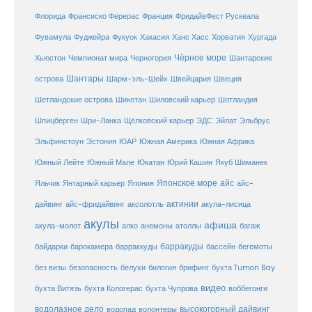
Флорида
Франсиско Ферерас
Франция
ФридайвФест Рускеала
Фувамула
Хургада
Фуджейра
Фукуок
Хакасия
Ханс Хасс
Хорватия
Чёрное море
Чемпионат мира
Шантарские
Хьюстон
Черногория
Шантары
острова
Шарм-эль-Шейх
Швейцария
Швеция
Шетландские острова
Шикотан
Шиловский карьер
Шотландия
Шпицберген
Шри-Ланка
Щёлковский карьер
ЭДС
Эйлат
Эльбрус
ЮАР
Эльфинстоун
Эстония
Южная Америка
Южная Африка
Юкатан
Юрий Кашин
Южный Лейте
Южный Мале
Якуб Шиманек
Японское море
айс
Яльчик
Янтарный карьер
Япония
айс-
актинии
акула-лисица
дайвинг
айс-фридайвинг
аксолотль
акулы
афиша
анемоны
акула-молот
алко
атоллы
багаж
барракуды
бассейн
байдарки
барокамера
барраккуды
бегемоты
белухи
брифинг
без визы
безопасность
билогия
бухта Tumon Bay
видео
бухта Витязь
бухта Кологерас
бухта Чупрова
воббегонги
водолазное дело
высокогорный дайвинг
водопад
волонтеры