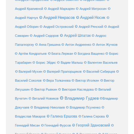
Андрей Крапивной
©
© Андрей Маркарян
© Андрей Митрохин
© Андрей Некрасов
© Андрей Носик
Андрей Нарчук
©
© Андрей Рянский
Андрей Оборин
© Андрей Островский
© Андрей
© Андрей Шпатак
Самарин
© Андрей Сидоров
© Андрос
Папагеоргиу
© Анна Гришина
© Антон Андреенко
© Антон Жучков
© Беата Лерман
© Артём Кондратьев
© Богдана Ващенко
© Борис
Тарабарин
© Борис Эйдис
© Вадим Малыш
© Валентин Васильев
© Валерий Мухин
© Валерий Прапорщиков
© Василий Сибирцев
©
© Виктор
Василий Соколов
© Вера Толкачева
© Виктор Иголкин
Лягушкин
© Виктор Рывкин
© Виктория Наследова
© Виталий
© Владимир Гудзев
Вучетич
© Виталий Новиков
©Владимир
Докучаев
© Владимир Николаев
© Владимир Псуненко
©
© Галина Ершова
© Галина Серова
©
Владислав Макаров
Геннадий Мисан
© Геннадий Фурсов
© Георгий Здановский
©