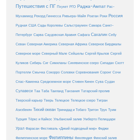
Путешествия с ПГ
Раджа-Ампат
Пхукет
РГО
Рас-
Россия
Мухаммед
Рекорд Гиннесса
Ривьера-Майя
Роатан
Роки
США
Сады Королевы
Рудная
Сальстраумен
Самара
Санкт-
Сахалин
Саудовская Аравия
Себу
Петербург
Сарва
Сафага
Севан
Северная Америка
Северная Африка
Северное Бирджалы
Сейшелы
Северное море
Северный Мале
Сергей Крылов
Сергей
Куликов
Сибирь
Сиг
Симиланы
Синявинское озеро
Сипадан
Скотт
Соловки
Соревнования
Портелли
Смычка
Сокорро
Соронг
Сочи
Средиземное море
Спас-Каменка
Стивен Кинен
Сува
Судан
Сулавеси
Таиланд
Таа
Таба
Танзания
Татарский пролив
Телецкое озеро
Тверской карьер
Тверь
Телецкое
Тигран
Тихий океан
Трук
Азизбекян
Тринидад и Тобаго
Тритон
Туим
Турция
Тёркс и Кайкос
Ульбанский залив
Умберто Пелиццари
Урал
Фарасан
Фестиваль «Дикий подводный мир»
Фиджи
Филиппины
Филиппинское море
Финляндия
Финский залив