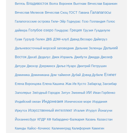
Владивосток
Волга
Витязь
Воронеж
Вьетнам
Вячеслав Баранкин
Галапагосы
Вячеслав Мелихов
Вячеслав Скоц
ГОСТ
Гавана
Галапогосские острова
Гили-Эйр
Годнурас
Гозо
Голландия
Голос
Голубое озеро
Греция
Гуадалупе
дайвера
Гондурас
Грузия
Гуам
ДКБ
Гурзуф
Гюлен
ДЭМ-клуб
Давид Веззаро
Дайвгруз
Дальний
Дальневосточный морской заповедник
Дальние Зеленцы
Восток
Дахаб
Дедалус
Джек Израиль
Джибути
Джидда
Джозеф
Дитури
Джохор
Дзержинск
Дилье Нуаро
Дмитрий Петрушин
Египет
Доминика
Доминикана
Дом тайменя
Дубай
Дэвид Дубиле
Елена Кашина
Елена Воронцова
Жак Ив Кусто
Забаргад
Занзибар
ИИ
Заполярье
Звёздный Городок
Зитун
Змеиный
Иван Горбенко
Индонезия
Индийский океан
Ионическое море
Иордания
Искусственный интеллект
Иркутск
Италия
Итуруп
Йонагуни
Кабардино-Балкария
Казахстан
Йоханнесбург
КПДР
КФ
Казань
Каинды
Кайос-Кочинос
Калининград
Калифорния
Камигин