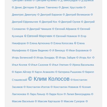
Григорий Галеев
© Григорий Куленко
© Д. Виноградов
© Д Шумков
© Денис Дягтерев
© Денис Тимченко
© Денис Хрусталёв
©
Димитрис Димитриу
© Дмитрий Баранов
© Дмитрий Великанов
©
© Дмитрий Орлов
Дмитрий Ефремычев
© Дмитрий Кох
© Дмитрий
Соломатин
© Дмитрий Чикишев
© Евгений Абрамов
© Евгений
© Евгений Марочкин
Кузнецов
© Евгений Новиков
© Егор
© Елена
Никифоров
© Елена Артюхина
© Елена Копосова
Малафеева
© Иван Боровиков
© Ефим Видинжо
© И Винокур
©
© Игорь Зайцев
Игорь Белинский
© Игорь Бондарь
© Игорь Кот
©
Илья Козлов
© Илья Сазонов
© Илья Улиткин
© Ирина Васильева
© Карин Айгнер
© Карэн Агамалян
© Катерина Рышкова
© Кирилл
© Клим Колосов
Сташевский
© Константин
Засимов
© Константин Изотов
© Константин Новиков
© Ксения
© Ларри Коэн
Лактионова
© Лара Локьер
© Лилия Виноградова
©
Максим Васильев
© Максим Карташов
© Максим Суворов
©