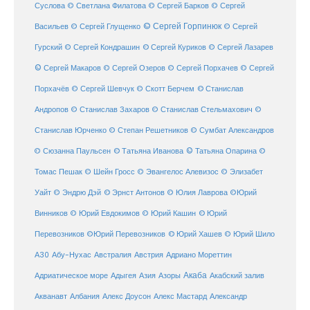
Суслова
© Светлана Филатова
© Сергей Барков
© Сергей
© Сергей Горпинюк
Васильев
© Сергей Глущенко
© Сергей
Гурский
© Сергей Кондрашин
© Сергей Куриков
© Сергей Лазарев
© Сергей Макаров
© Сергей Озеров
© Сергей Порхачев
© Сергей
© Станислав
Порхачёв
© Сергей Шевчук
© Скотт Берчем
Андропов
© Станислав Захаров
© Станислав Стельмахович
©
Станислав Юрченко
© Степан Решетников
© Сумбат Александров
© Татьяна Иванова
© Татьяна Опарина
© Сюзанна Паульсен
©
Томас Пешак
© Шейн Гросс
© Эвангелос Алевизос
© Элизабет
Уайт
© Эндрю Дэй
© Эрнст Антонов
© Юлия Лаврова
©Юрий
Винников
© Юрий Евдокимов
© Юрий Кашин
© Юрий
Перевозников
©Юрий Перевозников
© Юрий Хашев
© Юрий Шило
Австралия
А30
Абу-Нухас
Австрия
Адриано Мореттин
Акаба
Адриатическое море
Адыгея
Азия
Азоры
Акабский залив
Александр
Акванавт
Албания
Алекс Доусон
Алекс Мастард