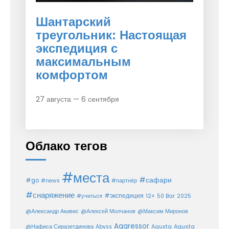
Шантарский
треугольник: Настоящая
экспедиция с
максимальным
комфортом
27 августа — 6 сентября
Облако тегов
#места
#сафари
#go
#news
#партнёр
#снаряжение
#экспедиция
12+
#учиться
50 Bar
2025
@Александр Акивис
@Алексей Молчанов
@Максим Миронов
Aggressor
Agusta
@Нафиса Сиразетдинова
Abyss
Agusta