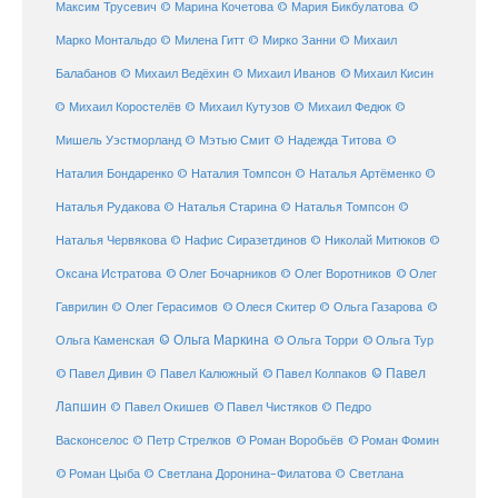
©
Максим Трусевич
© Марина Кочетова
© Мария Бикбулатова
Марко Монтальдо
© Милена Гитт
© Мирко Занни
© Михаил
© Михаил Кисин
Балабанов
© Михаил Ведёхин
© Михаил Иванов
© Михаил Коростелёв
© Михаил Кутузов
© Михаил Федюк
©
©
Мишель Уэстморланд
© Мэтью Смит
© Надежда Титова
Наталия Бондаренко
© Наталия Томпсон
© Наталья Артёменко
©
Наталья Рудакова
© Наталья Старина
© Наталья Томпсон
©
Наталья Червякова
© Нафис Сиразетдинов
© Николай Митюков
©
© Олег Бочарников
Оксана Истратова
© Олег Воротников
© Олег
Гаврилин
© Олег Герасимов
© Олеся Скитер
© Ольга Газарова
©
© Ольга Маркина
© Ольга Торри
Ольга Каменская
© Ольга Тур
© Павел Дивин
© Павел
© Павел Калюжный
© Павел Колпаков
Лапшин
© Павел Чистяков
© Павел Окишев
© Педро
© Роман Воробьёв
© Роман Фомин
Васконселос
© Петр Стрелков
© Роман Цыба
© Светлана Доронина-Филатова
© Светлана