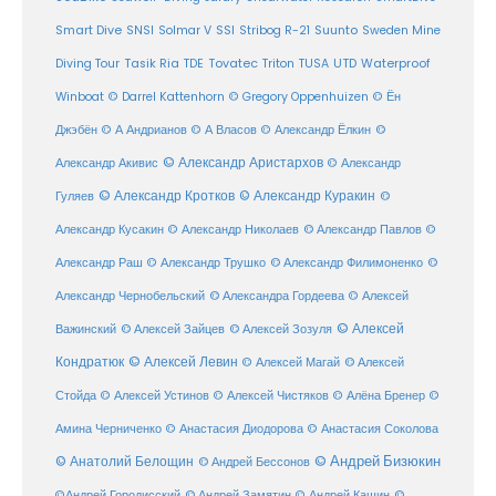
SSI
Suunto
Smart Dive
SNSI
Solmar V
Stribog R-21
Sweden Mine
Diving Tour
Tasik Ria
TDE
Tovatec
Triton
TUSA
UTD
Waterproof
Winboat
© Darrel Kattenhorn
© Gregory Oppenhuizen
© Ён
Джэбён
© А Андрианов
© А Власов
© Александр Ёлкин
©
© Александр Аристархов
Александр Акивис
© Александр
© Александр Кротков
© Александр Куракин
Гуляев
©
Александр Кусакин
© Александр Николаев
© Александр Павлов
©
Александр Раш
© Александр Трушко
© Александр Филимоненко
©
Александр Чернобельский
© Александра Гордеева
© Алексей
© Алексей
© Алексей Зайцев
Важинский
© Алексей Зозуля
Кондратюк
© Алексей Левин
© Алексей
© Алексей Магай
Стойда
© Алексей Устинов
© Алексей Чистяков
© Алёна Бренер
©
Амина Черниченко
© Анастасия Диодорова
© Анастасия Соколова
© Анатолий Белощин
© Андрей Бизюкин
© Андрей Бессонов
©
©Андрей Городисский
© Андрей Замятин
© Андрей Кашин