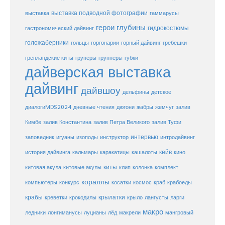
выставка
выставка подводной фотографии
гаммарусы
герои глубины
гидрокостюмы
гастрономический дайвинг
голожаберники
горгонарии
горный дайвинг
гребешки
гольцы
груперы
губки
гренландские киты
групперы
дайверская выставка
дайвинг
дайвшоу
дельфины
детское
диалогиMDS2024
дневные чтения
дюгони
жабры
жемчуг
залив
Кимбе
залив Константина
залив Петра Великого
залив Туфи
заповедник
интервью
игуаны
изоподы
инструктор
интродайвинг
кейв
кальмары
каракатицы
история дайвинга
кашалоты
кино
киты
китовые акулы
китовая акула
клип
колонка
комплект
кораллы
компьютеры
косатки
космос
конкурс
краб
крабоеды
крабы
крокодилы
крылатки
лангусты
креветки
крыло
ларги
макро
ледники
лонгиманусы
луцианы
лёд
макрели
мангровый