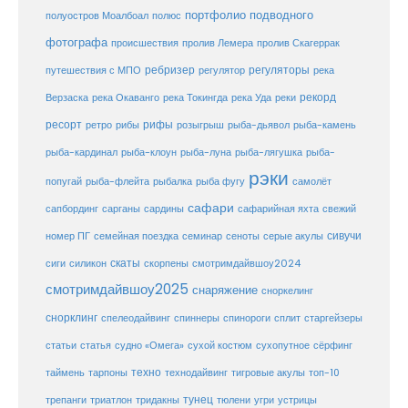
портфолио подводного
полуостров Моалбоал
полюс
фотографа
происшествия
пролив Лемера
пролив Скагеррак
ребризер
регуляторы
путешествия с МПО
регулятор
река
рекорд
Верзаска
река Окаванго
река Токингда
река Уда
реки
ресорт
рифы
ретро
рибы
розыгрыш
рыба-дьявол
рыба-камень
рыба-клоун
рыба-кардинал
рыба-луна
рыба-лягушка
рыба-
рэки
попугай
рыба-флейта
рыбалка
рыба фугу
самолёт
сафари
сафарийная яхта
сапбординг
сарганы
сардины
свежий
сивучи
сеноты
номер ПГ
семейная поездка
семинар
серые акулы
скаты
скорпены
смотримдайвшоу2024
сиги
силикон
смотримдайвшоу2025
снаряжение
сноркелинг
снорклинг
спелеодайвинг
спиннеры
спинороги
сплит
старгейзеры
статья
сухой костюм
статьи
судно «Омега»
сухопутное
сёрфинг
таймень
техно
технодайвинг
тарпоны
тигровые акулы
топ-10
тунец
тюлени
трепанги
триатлон
тридакны
угри
устрицы