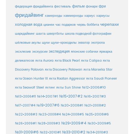
фильм
фри
федерация фридайвинга
фестиваль
фонари
фридайвинг
хаммерхеды
хамерхеды
хариус
хариусы
черепахи
холодная вода
цианеи
час подарков
червь боббита
шахта
школа подводной фотографии
шаркдайвинг
швертботы
шёлковые акулы
щуки
щуки-крокодилы
экватор
экотропа
экспедиция
эксклюзив
экскурсии
японские собачки
ярмарка
деликатесов
яхта Aurora
яхта Black Pearl
яхта Calipso
яхта
Discovery Palavan
яхта Discovery Palawan
яхта Marselia Star
яхта Ocean Hunter III
яхта Roatan Aggressor
яхта Saudi Pioneer
№12•2006#10
яхта Seawolf Steel
яхтинг
яхты Sun Shine
№15•2007#2
№14•2007#1
№16•2007#3
№13•2006#11
№19•2007#6
№20•2008#1
№17•2007#4
№21•2008#2
№25•2008#6
№22•2008#3
№23•2008#4
№24•2008#5
№29•2009#4
№30•2009#5
№26•2009#1
№28•2009#3
№33•2010#2
№31•2009#6
№32•2010#1
№34•2010#3