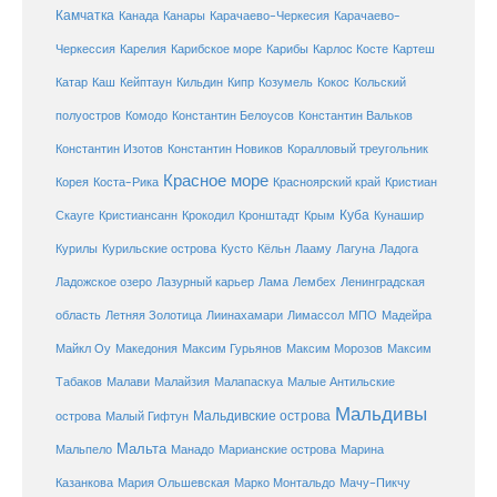
Камчатка
Карачаево-Черкесия
Канада
Канары
Карачаево-
Карибское море
Карибы
Черкессия
Карелия
Карлос Косте
Картеш
Катар
Каш
Кипр
Кейптаун
Кильдин
Козумель
Кокос
Кольский
полуостров
Комодо
Константин Белоусов
Константин Вальков
Константин Изотов
Константин Новиков
Коралловый треугольник
Красное море
Корея
Коста-Рика
Красноярский край
Кристиан
Куба
Крым
Скауге
Кристиансанн
Крокодил
Кронштадт
Кунашир
Курилы
Курильские острова
Кусто
Кёльн
Лааму
Лагуна
Ладога
Ладожское озеро
Лазурный карьер
Лама
Лембех
Ленинградская
Летняя Золотица
область
Лиинахамари
Лимассол
МПО
Мадейра
Майкл Оу
Македония
Максим Гурьянов
Максим Морозов
Максим
Малайзия
Табаков
Малави
Малапаскуа
Малые Антильские
Мальдивы
Мальдивские острова
острова
Малый Гифтун
Мальта
Мальпело
Манадо
Марианские острова
Марина
Мачу-Пикчу
Казанкова
Мария Ольшевская
Марко Монтальдо