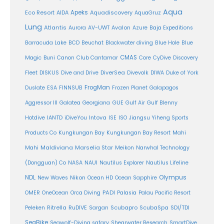
Aqua
Eco Resort
Apeks
Aquadiscovery
AIDA
AquaGruz
Lung
Atlantis
Aurora
AV-UWT
Avalon
Azure
Baja Expeditions
Barracuda Lake
BCD
Beuchat
Blackwater diving
Blue Hole
Blue
CMAS
Magic
Buni
Canon
Club Cantamar
Core
CyDive
Discovery
DiverSea
Fleet
DISKUS
Dive and Drive
Divevolk
DIWA
Duke of York
FrogMan
Duslate
ESA
FINNSUB
Frozen Planet
Galapagos
Aggressor III
Galatea
Georgiana
GUE
Gulf Air
Gulf Blenny
Intova
Hotdive
IANTD
iDiveYou
ISE
ISO
Jiangsu Yiheng Sports
Products Co
Kungkungan Bay
Kungkungan Bay Resort
Mahi
Maldiviana
Marselia Star
Mahi
Meikon
Narwhal Technology
(Dongguan) Co
NASA
NAUI
Nautilus Explorer
Nautilus Lifeline
Olympus
NDL
Nikon
New Waves
Ocean HD
Ocean Sapphire
PADI
OMER
OneOcean
Orca Diving
Palasia
Palau Pacific Resort
Ritrella
RuDIVE
Peleken
Sargan
Scubapro
ScubaSpa
SDI/TDI
SeaBike
Seawolf-Diving safary
Shearwater Research
SmartDive