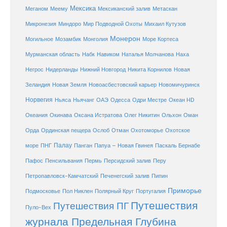
Мексика
Мексиканский залив
Меганом
Меему
Метаскан
Микронезия
Миндоро
Мир Подводной Охоты
Михаил Кутузов
Монерон
Монголия
Могильное
Мозамбик
Море Кортеса
Мурманская область
Набк
Навиком
Наталья Молчанова
Наха
Негрос
Нидерланды
Нижний Новгород
Никита Корнилов
Новая
Зеландия
Новая Земля
Новоасбестовский карьер
Новомичуринск
Норвегия
Океан HD
Ньяса
Ньячанг
ОАЭ
Одесса
Одри Местре
Океания
Окинава
Оксана Истратова
Олег Никитин
Ольхон
Оман
Охотоморье
Охотское
Орда
Ординская пещера
Ослоб
Отман
море
Палау
Папуа – Новая Гвинея
ПНГ
Панган
Паскаль Бернабе
Перу
Пафос
Пенсильвания
Пермь
Персидский залив
Петропавловск-Камчатский
Печенегский залив
Пипин
Приморье
Полярный Круг
Подмосковье
Пол Никлен
Португалия
Путешествия
Путешествия ПГ
Пуло-Вех
журнала Предельная Глубина