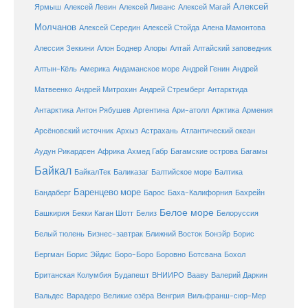
Алексей
Ярмыш
Алексей Левин
Алексей Ливанс
Алексей Магай
Молчанов
Алексей Середин
Алексей Стойда
Алена Мамонтова
Алтай
Алессия Зеккини
Алон Боднер
Алоры
Алтайский заповедник
Алтын-Кёль
Америка
Андаманское море
Андрей Генин
Андрей
Антарктида
Матвеенко
Андрей Митрохин
Андрей Стремберг
Армения
Антарктика
Антон Рябушев
Аргентина
Ари-атолл
Арктика
Атлантический океан
Арсёновский источник
Архыз
Астрахань
Ахмед Габр
Багамы
Аудун Рикардсен
Африка
Багамские острова
Байкал
БайкалТек
Балтика
Баликазаг
Балтийское море
Баренцево море
Бандаберг
Барос
Баха-Калифорния
Бахрейн
Белое море
Башкирия
Бекки Каган Шотт
Белиз
Белоруссия
Белый тюлень
Бизнес-завтрак
Ближний Восток
Бонэйр
Борис
Бергман
Борис Эйдис
Боро-Боро
Боровно
Ботсвана
Бохол
Британская Колумбия
Будапешт
ВНИИРО
Вааву
Валерий Даркин
Венгрия
Вальдес
Варадеро
Великие озёра
Вильфранш-сюр-Мер