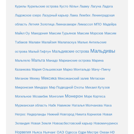
Курилы
Курильские острова
Кусто
Кёльн
Лааму
Лагуна
Ладога
Ладожское озеро
Лазурный карьер
Лама
Лембех
Ленинградская
Летняя Золотица
область
Лиинахамари
Лимассол
МПО
Мадейра
Майкл Оу
Македония
Максим Гурьянов
Максим Морозов
Максим
Малайзия
Табаков
Малави
Малапаскуа
Малые Антильские
Мальдивы
Мальдивские острова
острова
Малый Гифтун
Мальта
Мальпело
Манадо
Марианские острова
Марина
Мачу-Пикчу
Казанкова
Мария Ольшевская
Марко Монтальдо
Мексика
Мексиканский залив
Меганом
Меему
Метаскан
Микронезия
Миндоро
Мир Подводной Охоты
Михаил Кутузов
Монерон
Монголия
Могильное
Мозамбик
Море Кортеса
Мурманская область
Набк
Навиком
Наталья Молчанова
Наха
Негрос
Нидерланды
Нижний Новгород
Никита Корнилов
Новая
Зеландия
Новая Земля
Новоасбестовский карьер
Новомичуринск
Норвегия
Океан HD
Ньяса
Ньячанг
ОАЭ
Одесса
Одри Местре