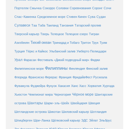
Соловки
Соревнования
Портелли
Смычка
Сокорро
Соронг
Сочи
Средиземное море
Спас-Каменка
Стивен Кинен
Сува
Судан
Сулавеси
Таиланд
Таа
Таба
Танзания
Татарский пролив
Телецкое озеро
Тверской карьер
Тверь
Телецкое
Тигран
Тихий океан
Трук
Азизбекян
Тринидад и Тобаго
Тритон
Туим
Турция
Тёркс и Кайкос
Ульбанский залив
Умберто Пелиццари
Урал
Фарасан
Фестиваль «Дикий подводный мир»
Фиджи
Филиппины
Филиппинское море
Финляндия
Финский залив
Флорида
Франсиско Ферерас
Франция
ФридайвФест Рускеала
Фувамула
Хургада
Фуджейра
Фукуок
Хакасия
Ханс Хасс
Хорватия
Чёрное море
Чемпионат мира
Шантарские
Хьюстон
Черногория
Шантары
острова
Шарм-эль-Шейх
Швейцария
Швеция
Шетландские острова
Шикотан
Шиловский карьер
Шотландия
Шпицберген
Шри-Ланка
Щёлковский карьер
ЭДС
Эйлат
Эльбрус