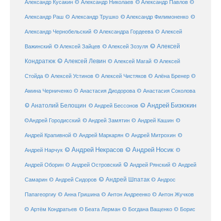
Александр Кусакин
© Александр Николаев
© Александр Павлов
©
Александр Раш
© Александр Трушко
© Александр Филимоненко
©
Александр Чернобельский
© Александра Гордеева
© Алексей
© Алексей
© Алексей Зайцев
Важинский
© Алексей Зозуля
Кондратюк
© Алексей Левин
© Алексей
© Алексей Магай
Стойда
© Алексей Устинов
© Алексей Чистяков
© Алёна Бренер
©
Амина Черниченко
© Анастасия Диодорова
© Анастасия Соколова
© Анатолий Белощин
© Андрей Бизюкин
© Андрей Бессонов
©
©Андрей Городисский
© Андрей Замятин
© Андрей Кашин
Андрей Крапивной
©
© Андрей Маркарян
© Андрей Митрохин
© Андрей Некрасов
© Андрей Носик
Андрей Нарчук
©
© Андрей Рянский
Андрей Оборин
© Андрей Островский
© Андрей
© Андрей Шпатак
Самарин
© Андрей Сидоров
© Андрос
Папагеоргиу
© Анна Гришина
© Антон Андреенко
© Антон Жучков
© Беата Лерман
© Артём Кондратьев
© Богдана Ващенко
© Борис