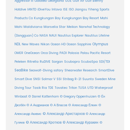
Aggressor III
Galatea
Georgiana
GUE
Gulf Air
Gulf Blenny
Intova
Hotdive
IANTD
iDiveYou
ISE
ISO
Jiangsu Yiheng Sports
Products Co
Kungkungan Bay
Kungkungan Bay Resort
Mahi
Maldiviana
Marselia Star
Mahi
Meikon
Narwhal Technology
(Dongguan) Co
NASA
NAUI
Nautilus Explorer
Nautilus Lifeline
Olympus
NDL
Nikon
New Waves
Ocean HD
Ocean Sapphire
PADI
OMER
OneOcean
Orca Diving
Palasia
Palau Pacific Resort
Ritrella
RuDIVE
Peleken
Sargan
Scubapro
ScubaSpa
SDI/TDI
SeaBike
Seawolf-Diving safary
Shearwater Research
SmartDive
SSI
Suunto
Smart Dive
SNSI
Solmar V
Stribog R-21
Sweden Mine
Diving Tour
Tasik Ria
TDE
Tovatec
Triton
TUSA
UTD
Waterproof
Winboat
© Darrel Kattenhorn
© Gregory Oppenhuizen
© Ён
Джэбён
© А Андрианов
© А Власов
© Александр Ёлкин
©
© Александр Аристархов
Александр Акивис
© Александр
© Александр Кротков
© Александр Куракин
Гуляев
©