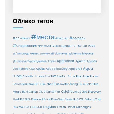
Облако тегов
#места
#сафари
#go
#news
#партнёр
#снаряжение
#экспедиция
12+
#учиться
50 Bar
2025
@Александр Акивис
@Алексей Молчанов
@Максим Миронов
Aggressor
Agusta
@Нафиса Сиразетдинова
Abyss
Agusta
Aqua
Eco Resort
Apeks
Aquadiscovery
AIDA
AquaGruz
Lung
Atlantis
Aurora
AV-UWT
Avalon
Azure
Baja Expeditions
Barracuda Lake
BCD
Beuchat
Blackwater diving
Blue Hole
Blue
CMAS
Magic
Buni
Canon
Club Cantamar
Core
CyDive
Discovery
DiverSea
Fleet
DISKUS
Dive and Drive
Divevolk
DIWA
Duke of York
FrogMan
Duslate
ESA
FINNSUB
Frozen Planet
Galapagos