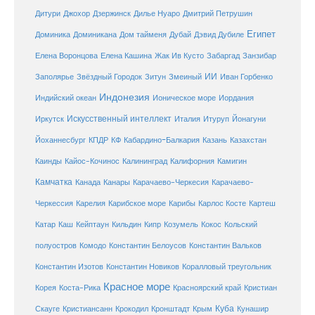
Дитури
Джохор
Дзержинск
Дилье Нуаро
Дмитрий Петрушин
Египет
Доминика
Доминикана
Дом тайменя
Дубай
Дэвид Дубиле
Елена Кашина
Елена Воронцова
Жак Ив Кусто
Забаргад
Занзибар
ИИ
Заполярье
Звёздный Городок
Зитун
Змеиный
Иван Горбенко
Индонезия
Индийский океан
Ионическое море
Иордания
Искусственный интеллект
Иркутск
Италия
Итуруп
Йонагуни
Кабардино-Балкария
Казахстан
Йоханнесбург
КПДР
КФ
Казань
Каинды
Кайос-Кочинос
Калининград
Калифорния
Камигин
Камчатка
Карачаево-Черкесия
Канада
Канары
Карачаево-
Карибское море
Карибы
Черкессия
Карелия
Карлос Косте
Картеш
Катар
Каш
Кипр
Кейптаун
Кильдин
Козумель
Кокос
Кольский
полуостров
Комодо
Константин Белоусов
Константин Вальков
Константин Изотов
Константин Новиков
Коралловый треугольник
Красное море
Корея
Коста-Рика
Красноярский край
Кристиан
Куба
Крым
Скауге
Кристиансанн
Крокодил
Кронштадт
Кунашир