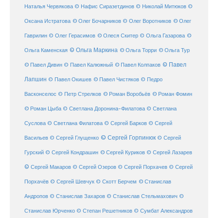
Наталья Червякова
© Нафис Сиразетдинов
© Николай Митюков
©
© Олег Бочарников
Оксана Истратова
© Олег Воротников
© Олег
Гаврилин
© Олег Герасимов
© Олеся Скитер
© Ольга Газарова
©
© Ольга Маркина
© Ольга Торри
Ольга Каменская
© Ольга Тур
© Павел Дивин
© Павел
© Павел Калюжный
© Павел Колпаков
Лапшин
© Павел Чистяков
© Павел Окишев
© Педро
© Роман Воробьёв
© Роман Фомин
Васконселос
© Петр Стрелков
© Роман Цыба
© Светлана Доронина-Филатова
© Светлана
Суслова
© Светлана Филатова
© Сергей Барков
© Сергей
© Сергей Горпинюк
Васильев
© Сергей Глущенко
© Сергей
Гурский
© Сергей Кондрашин
© Сергей Куриков
© Сергей Лазарев
© Сергей Макаров
© Сергей Озеров
© Сергей Порхачев
© Сергей
© Станислав
Порхачёв
© Сергей Шевчук
© Скотт Берчем
Андропов
© Станислав Захаров
© Станислав Стельмахович
©
Станислав Юрченко
© Степан Решетников
© Сумбат Александров