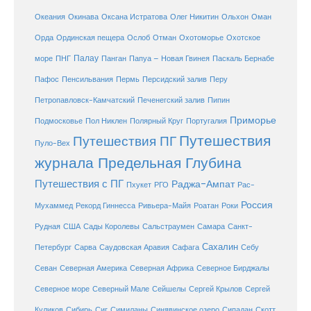
Океания
Окинава
Оксана Истратова
Олег Никитин
Ольхон
Оман
Охотоморье
Охотское
Орда
Ординская пещера
Ослоб
Отман
море
Палау
Папуа – Новая Гвинея
ПНГ
Панган
Паскаль Бернабе
Перу
Пафос
Пенсильвания
Пермь
Персидский залив
Петропавловск-Камчатский
Печенегский залив
Пипин
Приморье
Полярный Круг
Подмосковье
Пол Никлен
Португалия
Путешествия
Путешествия ПГ
Пуло-Вех
журнала Предельная Глубина
Путешествия с ПГ
Раджа-Ампат
Пхукет
РГО
Рас-
Россия
Мухаммед
Рекорд Гиннесса
Ривьера-Майя
Роатан
Роки
США
Сады Королевы
Рудная
Сальстраумен
Самара
Санкт-
Сахалин
Саудовская Аравия
Себу
Петербург
Сарва
Сафага
Севан
Северная Америка
Северная Африка
Северное Бирджалы
Сейшелы
Северное море
Северный Мале
Сергей Крылов
Сергей
Куликов
Сибирь
Сиг
Симиланы
Синявинское озеро
Сипадан
Скотт