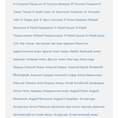
© Татьяна Иванова
© Татьяна Опарина
© Сюзанна Паульсен
©
Томас Пешак
© Шейн Гросс
© Эвангелос Алевизос
© Элизабет
Уайт
© Эндрю Дэй
© Эрнст Антонов
© Юлия Лаврова
©Юрий
Винников
© Юрий Евдокимов
© Юрий Кашин
© Юрий
Перевозников
©Юрий Перевозников
© Юрий Хашев
© Юрий Шило
Австралия
А30
Абу-Нухас
Австрия
Адриано Мореттин
Акаба
Адриатическое море
Адыгея
Азия
Азоры
Акабский залив
Александр
Акванавт
Албания
Алекс Доусон
Алекс Мастард
Алексей
Ярмыш
Алексей Левин
Алексей Ливанс
Алексей Магай
Молчанов
Алексей Середин
Алексей Стойда
Алена Мамонтова
Алтай
Алессия Зеккини
Алон Боднер
Алоры
Алтайский заповедник
Алтын-Кёль
Америка
Андаманское море
Андрей Генин
Андрей
Антарктида
Матвеенко
Андрей Митрохин
Андрей Стремберг
Армения
Антарктика
Антон Рябушев
Аргентина
Ари-атолл
Арктика
Атлантический океан
Арсёновский источник
Архыз
Астрахань