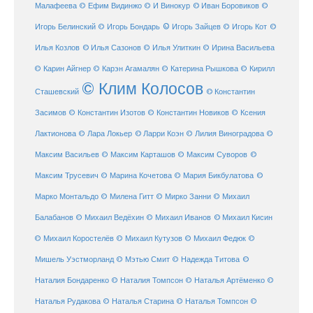
Малафеева
© Иван Боровиков
© Ефим Видинжо
© И Винокур
©
© Игорь Зайцев
Игорь Белинский
© Игорь Бондарь
© Игорь Кот
©
Илья Козлов
© Илья Сазонов
© Илья Улиткин
© Ирина Васильева
© Карин Айгнер
© Карэн Агамалян
© Катерина Рышкова
© Кирилл
© Клим Колосов
Сташевский
© Константин
Засимов
© Константин Изотов
© Константин Новиков
© Ксения
© Ларри Коэн
Лактионова
© Лара Локьер
© Лилия Виноградова
©
Максим Васильев
© Максим Карташов
© Максим Суворов
©
©
Максим Трусевич
© Марина Кочетова
© Мария Бикбулатова
Марко Монтальдо
© Милена Гитт
© Мирко Занни
© Михаил
© Михаил Кисин
Балабанов
© Михаил Ведёхин
© Михаил Иванов
© Михаил Коростелёв
© Михаил Кутузов
© Михаил Федюк
©
©
Мишель Уэстморланд
© Мэтью Смит
© Надежда Титова
Наталия Бондаренко
© Наталия Томпсон
© Наталья Артёменко
©
Наталья Рудакова
© Наталья Старина
© Наталья Томпсон
©