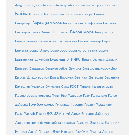
Ахмед Габр
Багамы
Аудун Рикардсен
Африка
Багамские острова
Байкал
БайкалТек
Балтика
Баликазаг
Балтийское море
Баренцево море
Бандаберг
Барос
Баха-Калифорния
Бахрейн
Белое море
Башкирия
Бекки Каган Шотт
Белиз
Белоруссия
Белый тюлень
Бизнес-завтрак
Ближний Восток
Бонэйр
Борис
Бергман
Борис Эйдис
Боро-Боро
Боровно
Ботсвана
Бохол
Британская Колумбия
Будапешт
ВНИИРО
Вааву
Валерий Даркин
Венгрия
Вальдес
Варадеро
Великие озёра
Вильфранш-сюр-Мер
Владивосток
Волга
Витязь
Воронеж
Вьетнам
Вячеслав Баранкин
Галапагосы
Вячеслав Мелихов
Вячеслав Скоц
ГОСТ
Гавана
Галапогосские острова
Гили-Эйр
Годнурас
Гозо
Голландия
Голос
Голубое озеро
Греция
Гуадалупе
дайвера
Гондурас
Грузия
Гуам
ДКБ
Гурзуф
Гюлен
ДЭМ-клуб
Давид Веззаро
Дайвгруз
Дальний
Дальневосточный морской заповедник
Дальние Зеленцы
Восток
Дахаб
Дедалус
Джек Израиль
Джибути
Джидда
Джозеф