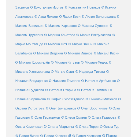
Засимов
© Константин Изотов
© Константин Новиков
© Ксения
© Ларри Коэн
Лактионова
© Лара Локьер
© Лилия Виноградова
©
Максим Васильев
© Максим Карташов
© Максим Суворов
©
©
Максим Трусевич
© Марина Кочетова
© Мария Бикбулатова
Марко Монтальдо
© Милена Гитт
© Мирко Занни
© Михаил
© Михаил Кисин
Балабанов
© Михаил Ведёхин
© Михаил Иванов
© Михаил Коростелёв
© Михаил Кутузов
© Михаил Федюк
©
©
Мишель Уэстморланд
© Мэтью Смит
© Надежда Титова
Наталия Бондаренко
© Наталия Томпсон
© Наталья Артёменко
©
Наталья Рудакова
© Наталья Старина
© Наталья Томпсон
©
Наталья Червякова
© Нафис Сиразетдинов
© Николай Митюков
©
© Олег Бочарников
Оксана Истратова
© Олег Воротников
© Олег
Гаврилин
© Олег Герасимов
© Олеся Скитер
© Ольга Газарова
©
© Ольга Маркина
© Ольга Торри
Ольга Каменская
© Ольга Тур
© Павел Дивин
© Павел
© Павел Калюжный
© Павел Колпаков