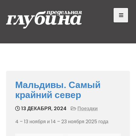
Skip
to
content
Open
the
main
Предельная глубина
Ныряем от души
menu
Мальдивы. Самый
крайний север
13 ДЕКАБРЯ, 2024
Поездки
4 – 13 ноября и 14 – 23 ноября 2025 года