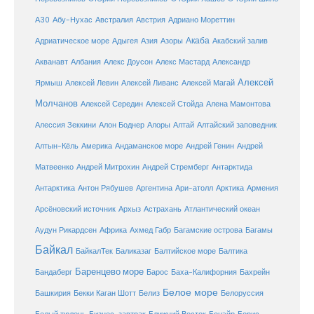
Австралия
А30
Абу-Нухас
Австрия
Адриано Мореттин
Акаба
Адриатическое море
Адыгея
Азия
Азоры
Акабский залив
Александр
Акванавт
Албания
Алекс Доусон
Алекс Мастард
Алексей
Ярмыш
Алексей Левин
Алексей Ливанс
Алексей Магай
Молчанов
Алексей Середин
Алексей Стойда
Алена Мамонтова
Алтай
Алессия Зеккини
Алон Боднер
Алоры
Алтайский заповедник
Алтын-Кёль
Америка
Андаманское море
Андрей Генин
Андрей
Антарктида
Матвеенко
Андрей Митрохин
Андрей Стремберг
Армения
Антарктика
Антон Рябушев
Аргентина
Ари-атолл
Арктика
Атлантический океан
Арсёновский источник
Архыз
Астрахань
Ахмед Габр
Багамы
Аудун Рикардсен
Африка
Багамские острова
Байкал
БайкалТек
Балтика
Баликазаг
Балтийское море
Баренцево море
Бандаберг
Барос
Баха-Калифорния
Бахрейн
Белое море
Башкирия
Бекки Каган Шотт
Белиз
Белоруссия