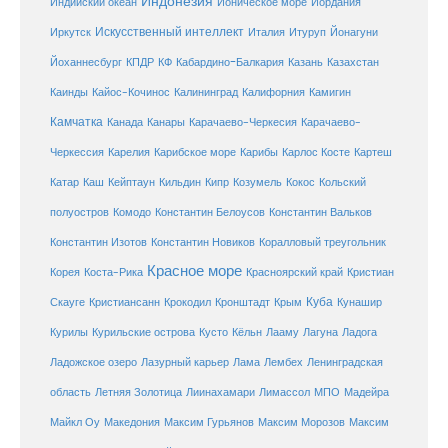
Индонезия
Индийский океан
Ионическое море
Иордания
Искусственный интеллект
Иркутск
Италия
Итуруп
Йонагуни
Кабардино-Балкария
Казахстан
Йоханнесбург
КПДР
КФ
Казань
Каинды
Кайос-Кочинос
Калининград
Калифорния
Камигин
Камчатка
Карачаево-Черкесия
Канада
Канары
Карачаево-
Карибское море
Карибы
Черкессия
Карелия
Карлос Косте
Картеш
Катар
Каш
Кипр
Кейптаун
Кильдин
Козумель
Кокос
Кольский
полуостров
Комодо
Константин Белоусов
Константин Вальков
Константин Изотов
Константин Новиков
Коралловый треугольник
Красное море
Корея
Коста-Рика
Красноярский край
Кристиан
Куба
Крым
Скауге
Кристиансанн
Крокодил
Кронштадт
Кунашир
Курилы
Курильские острова
Кусто
Кёльн
Лааму
Лагуна
Ладога
Ладожское озеро
Лазурный карьер
Лама
Лембех
Ленинградская
Летняя Золотица
область
Лиинахамари
Лимассол
МПО
Мадейра
Майкл Оу
Македония
Максим Гурьянов
Максим Морозов
Максим