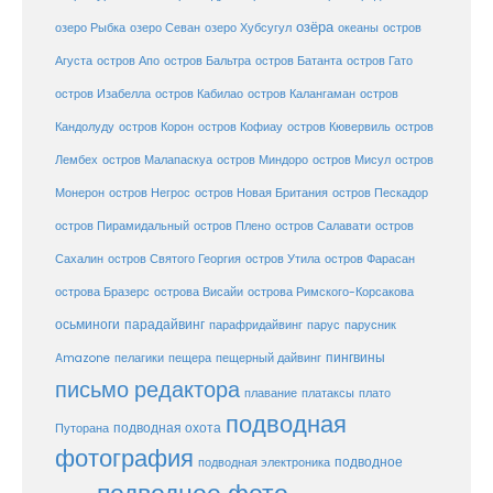
озёра
озеро Рыбка
озеро Севан
озеро Хубсугул
океаны
остров
Агуста
остров Апо
остров Бальтра
остров Батанта
остров Гато
остров Изабелла
остров Кабилао
остров Калангаман
остров
Кандолуду
остров Корон
остров Кофиау
остров Кювервиль
остров
остров
Лембех
остров Малапаскуа
остров Миндоро
остров Мисул
Монерон
остров Негрос
остров Новая Британия
остров Пескадор
остров Пирамидальный
остров Плено
остров Салавати
остров
Сахалин
остров Святого Георгия
остров Утила
остров Фарасан
острова Бразерс
острова Висайи
острова Римского-Корсакова
осьминоги
парадайвинг
парус
парафридайвинг
парусник
пещерный дайвинг
пингвины
Amazone
пелагики
пещера
письмо редактора
плато
плавание
платаксы
подводная
подводная охота
Путорана
фотография
подводное
подводная электроника