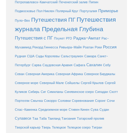
Петропавловск-Камчатский
Печенегский залив
Пипин
Приморье
Полярный Круг
Подмосковье
Пол Никлен
Португалия
Путешествия
Путешествия ПГ
Пуло-Вех
журнала Предельная Глубина
Путешествия с ПГ
Раджа-Ампат
Пхукет
РГО
Рас-
Россия
Мухаммед
Рекорд Гиннесса
Ривьера-Майя
Роатан
Роки
США
Сады Королевы
Рудная
Сальстраумен
Самара
Санкт-
Сахалин
Саудовская Аравия
Себу
Петербург
Сарва
Сафага
Севан
Северная Америка
Северная Африка
Северное Бирджалы
Сейшелы
Северное море
Северный Мале
Сергей Крылов
Сергей
Куликов
Сибирь
Сиг
Симиланы
Синявинское озеро
Сипадан
Скотт
Соловки
Соревнования
Портелли
Смычка
Сокорро
Соронг
Сочи
Средиземное море
Спас-Каменка
Стивен Кинен
Сува
Судан
Сулавеси
Таиланд
Таа
Таба
Танзания
Татарский пролив
Телецкое озеро
Тверской карьер
Тверь
Телецкое
Тигран