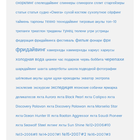
снорклинг
спелеодайвинг
спиннеры
спинороги
сплит
старгейзеры
статья
сухой костюм
статьи
судно «Омега»
сухопутное
сёрфинг
таймень
техно
технодайвинг
тарпоны
тигровые акулы
топ-10
тунец
тюлени
трепанги
триатлон
тридакны
угри
устрицы
фильм
фри
федерация фридайвинга
фестиваль
фонари
фридайвинг
хаммерхеды
хамерхеды
хариус
хариусы
черепахи
холодная вода
цианеи
час подарков
червь боббита
шахта
школа подводной фотографии
шаркдайвинг
швертботы
шёлковые акулы
щуки
щуки-крокодилы
экватор
экотропа
экспедиция
эксклюзив
экскурсии
японские собачки
ярмарка
деликатесов
яхта Aurora
яхта Black Pearl
яхта Calipso
яхта
Discovery Palavan
яхта Discovery Palawan
яхта Marselia Star
яхта Ocean Hunter III
яхта Roatan Aggressor
яхта Saudi Pioneer
№12•2006#10
яхта Seawolf Steel
яхтинг
яхты Sun Shine
№15•2007#2
№14•2007#1
№16•2007#3
№13•2006#11