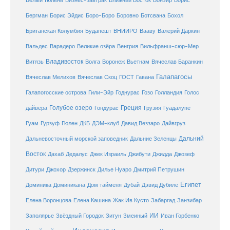
Белый тюлень
Бизнес-завтрак
Ближний Восток
Бонэйр
Борис
Бергман
Борис Эйдис
Боро-Боро
Боровно
Ботсвана
Бохол
Британская Колумбия
Будапешт
ВНИИРО
Вааву
Валерий Даркин
Венгрия
Вальдес
Варадеро
Великие озёра
Вильфранш-сюр-Мер
Владивосток
Волга
Витязь
Воронеж
Вьетнам
Вячеслав Баранкин
Галапагосы
Вячеслав Мелихов
Вячеслав Скоц
ГОСТ
Гавана
Галапогосские острова
Гили-Эйр
Годнурас
Гозо
Голландия
Голос
Голубое озеро
Греция
Гуадалупе
дайвера
Гондурас
Грузия
Гуам
ДКБ
Гурзуф
Гюлен
ДЭМ-клуб
Давид Веззаро
Дайвгруз
Дальний
Дальневосточный морской заповедник
Дальние Зеленцы
Восток
Дахаб
Дедалус
Джек Израиль
Джибути
Джидда
Джозеф
Дитури
Джохор
Дзержинск
Дилье Нуаро
Дмитрий Петрушин
Египет
Доминика
Доминикана
Дом тайменя
Дубай
Дэвид Дубиле
Елена Кашина
Елена Воронцова
Жак Ив Кусто
Забаргад
Занзибар
ИИ
Заполярье
Звёздный Городок
Зитун
Змеиный
Иван Горбенко