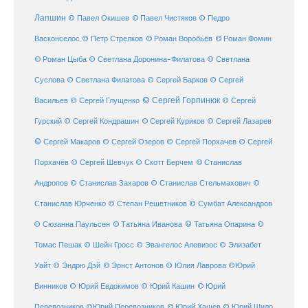
Лапшин
© Павел Чистяков
© Павел Окишев
© Педро
© Роман Воробьёв
© Роман Фомин
Васконселос
© Петр Стрелков
© Роман Цыба
© Светлана Доронина-Филатова
© Светлана
Суслова
© Светлана Филатова
© Сергей Барков
© Сергей
© Сергей Горпинюк
Васильев
© Сергей Глущенко
© Сергей
Гурский
© Сергей Кондрашин
© Сергей Куриков
© Сергей Лазарев
© Сергей Макаров
© Сергей Озеров
© Сергей Порхачев
© Сергей
© Станислав
Порхачёв
© Сергей Шевчук
© Скотт Берчем
Андропов
© Станислав Захаров
© Станислав Стельмахович
©
Станислав Юрченко
© Степан Решетников
© Сумбат Александров
© Татьяна Иванова
© Татьяна Опарина
© Сюзанна Паульсен
©
Томас Пешак
© Шейн Гросс
© Эвангелос Алевизос
© Элизабет
Уайт
© Эндрю Дэй
© Эрнст Антонов
© Юлия Лаврова
©Юрий
Винников
© Юрий Евдокимов
© Юрий Кашин
© Юрий
Перевозников
©Юрий Перевозников
© Юрий Хашев
© Юрий Шило