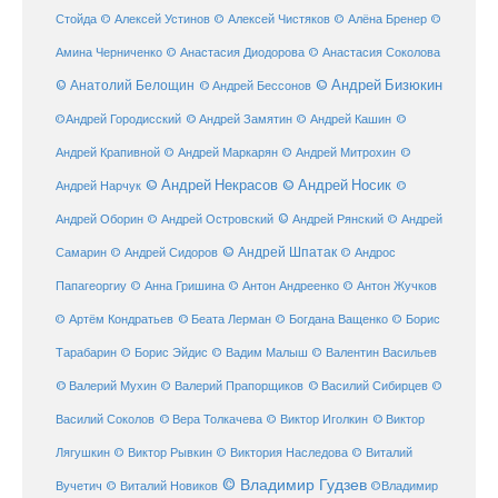
Стойда
© Алексей Устинов
© Алексей Чистяков
© Алёна Бренер
©
Амина Черниченко
© Анастасия Диодорова
© Анастасия Соколова
© Анатолий Белощин
© Андрей Бизюкин
© Андрей Бессонов
©
©Андрей Городисский
© Андрей Замятин
© Андрей Кашин
Андрей Крапивной
©
© Андрей Маркарян
© Андрей Митрохин
© Андрей Некрасов
© Андрей Носик
Андрей Нарчук
©
© Андрей Рянский
Андрей Оборин
© Андрей Островский
© Андрей
© Андрей Шпатак
Самарин
© Андрей Сидоров
© Андрос
Папагеоргиу
© Анна Гришина
© Антон Андреенко
© Антон Жучков
© Беата Лерман
© Артём Кондратьев
© Богдана Ващенко
© Борис
Тарабарин
© Борис Эйдис
© Вадим Малыш
© Валентин Васильев
© Валерий Мухин
© Валерий Прапорщиков
© Василий Сибирцев
©
© Виктор
Василий Соколов
© Вера Толкачева
© Виктор Иголкин
Лягушкин
© Виктор Рывкин
© Виктория Наследова
© Виталий
© Владимир Гудзев
Вучетич
© Виталий Новиков
©Владимир