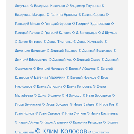
Докучаев
© Владимир Николаев
© Владимир Псуненко
©
© Галина Ершова
© Галина Серова
©
Владислав Макаров
Геннадий Мисан
© Геннадий Фурсов
© Георгий Здановский
©
Григорий Галеев
© Григорий Куленко
© Д. Виноградов
© Д Шумков
© Денис Дягтерев
© Денис Тимченко
© Денис Хрусталёв
©
Димитрис Димитриу
© Дмитрий Баранов
© Дмитрий Великанов
©
© Дмитрий Орлов
Дмитрий Ефремычев
© Дмитрий Кох
© Дмитрий
Соломатин
© Дмитрий Чикишев
© Евгений Абрамов
© Евгений
© Евгений Марочкин
Кузнецов
© Евгений Новиков
© Егор
© Елена
Никифоров
© Елена Артюхина
© Елена Копосова
Малафеева
© Иван Боровиков
© Ефим Видинжо
© И Винокур
©
© Игорь Зайцев
Игорь Белинский
© Игорь Бондарь
© Игорь Кот
©
Илья Козлов
© Илья Сазонов
© Илья Улиткин
© Ирина Васильева
© Карин Айгнер
© Карэн Агамалян
© Катерина Рышкова
© Кирилл
© Клим Колосов
Сташевский
© Константин