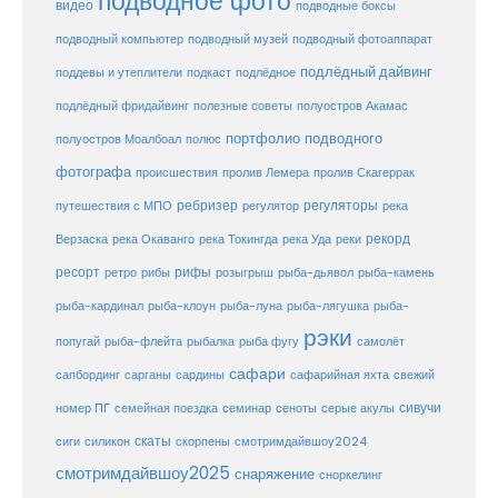
подводное фото
видео
подводные боксы
подводный музей
подводный компьютер
подводный фотоаппарат
подлёдный дайвинг
поддевы и утеплители
подкаст
подлёдное
подлёдный фридайвинг
полезные советы
полуостров Акамас
портфолио подводного
полуостров Моалбоал
полюс
фотографа
происшествия
пролив Лемера
пролив Скагеррак
ребризер
регуляторы
путешествия с МПО
регулятор
река
рекорд
Верзаска
река Окаванго
река Токингда
река Уда
реки
ресорт
рифы
ретро
рибы
розыгрыш
рыба-дьявол
рыба-камень
рыба-клоун
рыба-кардинал
рыба-луна
рыба-лягушка
рыба-
рэки
попугай
рыба-флейта
рыбалка
рыба фугу
самолёт
сафари
сафарийная яхта
сапбординг
сарганы
сардины
свежий
сивучи
сеноты
номер ПГ
семейная поездка
семинар
серые акулы
скаты
скорпены
смотримдайвшоу2024
сиги
силикон
смотримдайвшоу2025
снаряжение
сноркелинг